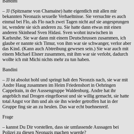
Bandini
– JJ (Spitzname von Chamaine) hatte eigentlich mit allen mir
bekannten Neonazis sexuelle Verhaeltnisse. Sie versuchte es auch
einmal bei Flo, als Flo nach zwei Tagen nicht auf sie angesprungen
ist, wendete sie sich anderen zu. Sie hatte dann etwas mit einen
anderen Skinhead Sven Hidasi. Sven wohnt inzwischen in
Karlsruhe. Sie war dann mit einem Deutschrussen zusammen, ich
glaube er nannte sich Timur, von ihm war sie schwanger, verlor aber
das Kind. (Kann auch Abtreibung gewesen sein.) Sie war auch mit
einem Michael Elsner zusammen, mit ihm war sie verlobt, dadurch
wollte ich mit Michi nichts mehr zu tun haben.
Bandini
– JJ ist absolut hohl und springt halt den Neonzis nach, sie war mit
Andre Haug zusammen im Heim Friedenshort in Oehringen
Cappelrain, in der Aussengruppe Waldenburg. Andre hat ihr
angeblich mal Drogen eingefloesst und sie willig gemacht, sie hatte
total Angst vor ihm und als sie ihn wieder getroffen hat in der
Gruppe fing sie an zu heulen. Das war echt buehnenreif.
Frage
– kannst Du Dir vorstellen, dass sie umfassende Aussagen bei
Polizei zu diesen Neonazis machen wuerde?