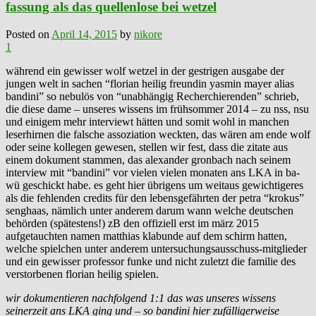
fassung als das quellenlose bei wetzel
Posted on
April 14, 2015
by
nikore
1
während ein gewisser wolf wetzel in der gestrigen ausgabe der
jungen welt in sachen “florian heilig freundin yasmin mayer alias
bandini” so nebulös von “unabhängig Recherchierenden” schrieb,
die diese dame – unseres wissens im frühsommer 2014 – zu nss, nsu
und einigem mehr interviewt hätten und somit wohl in manchen
leserhirnen die falsche assoziation weckten, das wären am ende wolf
oder seine kollegen gewesen, stellen wir fest, dass die zitate aus
einem dokument stammen, das alexander gronbach nach seinem
interview mit “bandini” vor vielen vielen monaten ans LKA in ba-
wü geschickt habe. es geht hier übrigens um weitaus gewichtigeres
als die fehlenden credits für den lebensgefährten der petra “krokus”
senghaas, nämlich unter anderem darum wann welche deutschen
behörden (spätestens!) zB den offiziell erst im märz 2015
aufgetauchten namen matthias klabunde auf dem schirm hatten,
welche spielchen unter anderem untersuchungsausschuss-mitglieder
und ein gewisser professor funke und nicht zuletzt die familie des
verstorbenen florian heilig spielen.
wir dokumentieren nachfolgend 1:1 das was unseres wissens
seinerzeit ans LKA ging und – so bandini hier zufälligerweise