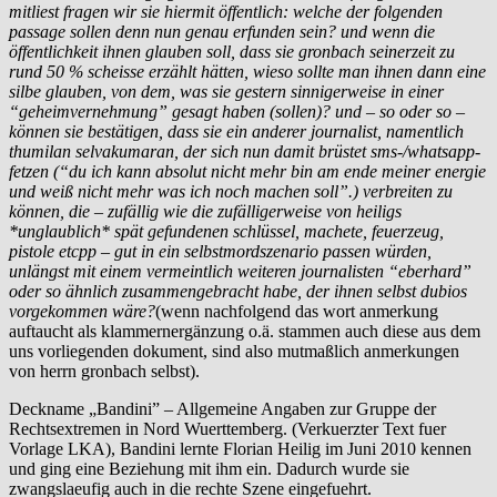
mitliest fragen wir sie hiermit öffentlich: welche der folgenden
passage sollen denn nun genau erfunden sein? und wenn die
öffentlichkeit ihnen glauben soll, dass sie gronbach seinerzeit zu
rund 50 % scheisse erzählt hätten, wieso sollte man ihnen dann eine
silbe glauben, von dem, was sie gestern sinnigerweise in einer
“geheimvernehmung” gesagt haben (sollen)? und – so oder so –
können sie bestätigen, dass sie ein anderer journalist, namentlich
thumilan selvakumaran, der sich nun damit brüstet sms-/whatsapp-
fetzen (“du ich kann absolut nicht mehr bin am ende meiner energie
und weiß nicht mehr was ich noch machen soll”.) verbreiten zu
können, die – zufällig wie die zufälligerweise von heiligs
*unglaublich* spät gefundenen schlüssel, machete, feuerzeug,
pistole etcpp – gut in ein selbstmordszenario passen würden,
unlängst mit einem vermeintlich weiteren journalisten “eberhard”
oder so ähnlich zusammengebracht habe, der ihnen selbst dubios
vorgekommen wäre?
(wenn nachfolgend das wort anmerkung
auftaucht als klammernergänzung o.ä. stammen auch diese aus dem
uns vorliegenden dokument, sind also mutmaßlich anmerkungen
von herrn gronbach selbst).
Deckname „Bandini” – Allgemeine Angaben zur Gruppe der
Rechtsextremen in Nord Wuerttemberg. (Verkuerzter Text fuer
Vorlage LKA), Bandini lernte Florian Heilig im Juni 2010 kennen
und ging eine Beziehung mit ihm ein. Dadurch wurde sie
zwangslaeufig auch in die rechte Szene eingefuehrt.