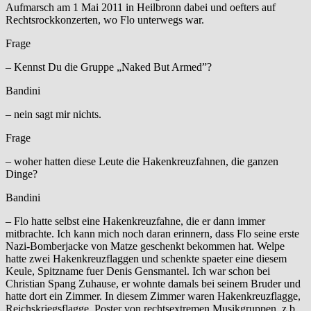
Aufmarsch am 1 Mai 2011 in Heilbronn dabei und oefters auf
Rechtsrockkonzerten, wo Flo unterwegs war.
Frage
– Kennst Du die Gruppe „Naked But Armed”?
Bandini
– nein sagt mir nichts.
Frage
– woher hatten diese Leute die Hakenkreuzfahnen, die ganzen
Dinge?
Bandini
– Flo hatte selbst eine Hakenkreuzfahne, die er dann immer
mitbrachte. Ich kann mich noch daran erinnern, dass Flo seine erste
Nazi-Bomberjacke von Matze geschenkt bekommen hat. Welpe
hatte zwei Hakenkreuzflaggen und schenkte spaeter eine diesem
Keule, Spitzname fuer Denis Gensmantel. Ich war schon bei
Christian Spang Zuhause, er wohnte damals bei seinem Bruder und
hatte dort ein Zimmer. In diesem Zimmer waren Hakenkreuzflagge,
Reichskriegsflagge, Poster von rechtsextremen Musikgruppen, z.b.