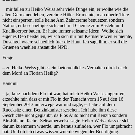
– mir fallen zu Heiko Weiss sehr viele Dinge ein, er wollte wie die
alten Germanen leben, verehrte Hitler. Er meinte, man duerfe Tiere
nicht einsperren, solle keine Ami Zahncreme benuetzen sondern
Natron, er beschaeftigte sich auch mit Chemie zum Basteln und
Knallkoerper bauen. Er hatte immer seltsame Ideen. Wollte sich
eigenes Deo herstellen, wusch sich nur mit Kernseife weil er meinte,
Duschgel waere schaedlich fuer die Haut. Ich sagt ihm, er soll die
Gruenen waehlen anstatt die NPD.
Frage
– zu Heiko Weiss gibt es ein taeteruebliches Verhalten direkt nach
dem Mord an Florian Heilig?
Bandini
– ja, kurz nachdem Flo tot war, hat mich Heiko Weiss angerufen,
erzaehlte mir, dass er mit Flo in der Tatnacht vom 15 auf den 16
September 2013 unterwegs war und sagte, er habe auf dem
Ruecksitz einen Benzinkanister gesehen. Ich habe ihm diese
Geschichte nicht geglaubt, da Flos Auto nicht mit Benzin sondern
Bio-Ethanol faehrt. Seltsamerweise sagte Heiko Weiss, dass er sich
darum kuemmern wuerde, um heraus zufinden, wer Flo umgebracht
hat. Und ob ich etwas wissen wuerde wegen der Beerdigung.