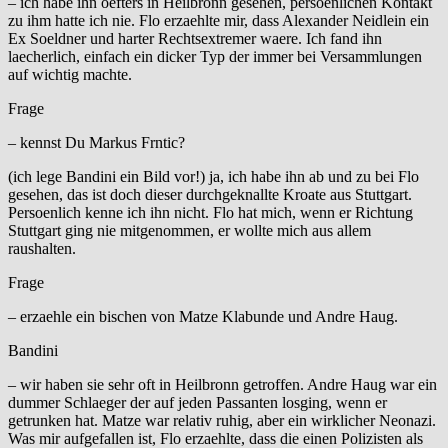
– ich habe ihn oefters in Heilbronn gesehen, persoenlichen Kontakt
zu ihm hatte ich nie. Flo erzaehlte mir, dass Alexander Neidlein ein
Ex Soeldner und harter Rechtsextremer waere. Ich fand ihn
laecherlich, einfach ein dicker Typ der immer bei Versammlungen
auf wichtig machte.
Frage
– kennst Du Markus Frntic?
(ich lege Bandini ein Bild vor!) ja, ich habe ihn ab und zu bei Flo
gesehen, das ist doch dieser durchgeknallte Kroate aus Stuttgart.
Persoenlich kenne ich ihn nicht. Flo hat mich, wenn er Richtung
Stuttgart ging nie mitgenommen, er wollte mich aus allem
raushalten.
Frage
– erzaehle ein bischen von Matze Klabunde und Andre Haug.
Bandini
– wir haben sie sehr oft in Heilbronn getroffen. Andre Haug war ein
dummer Schlaeger der auf jeden Passanten losging, wenn er
getrunken hat. Matze war relativ ruhig, aber ein wirklicher Neonazi.
Was mir aufgefallen ist, Flo erzaehlte, dass die einen Polizisten als