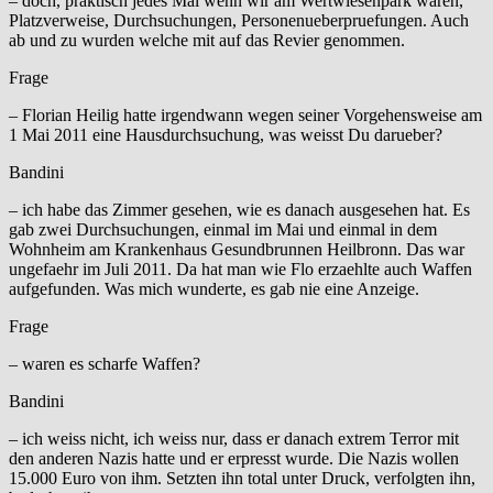
– doch, praktisch jedes Mal wenn wir am Wertwiesenpark waren,
Platzverweise, Durchsuchungen, Personenueberpruefungen. Auch
ab und zu wurden welche mit auf das Revier genommen.
Frage
– Florian Heilig hatte irgendwann wegen seiner Vorgehensweise am
1 Mai 2011 eine Hausdurchsuchung, was weisst Du darueber?
Bandini
– ich habe das Zimmer gesehen, wie es danach ausgesehen hat. Es
gab zwei Durchsuchungen, einmal im Mai und einmal in dem
Wohnheim am Krankenhaus Gesundbrunnen Heilbronn. Das war
ungefaehr im Juli 2011. Da hat man wie Flo erzaehlte auch Waffen
aufgefunden. Was mich wunderte, es gab nie eine Anzeige.
Frage
– waren es scharfe Waffen?
Bandini
– ich weiss nicht, ich weiss nur, dass er danach extrem Terror mit
den anderen Nazis hatte und er erpresst wurde. Die Nazis wollen
15.000 Euro von ihm. Setzten ihn total unter Druck, verfolgten ihn,