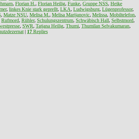
ehmarn
,
Florian H.
,
Florian Heilig
,
Funke
,
Gruppe NSS
,
Heike
mer
,
linkes Knie stark geprellt
,
LKA
,
Ludwigsburg
,
Lügenprofessor
,
S
,
Matze NSU
,
Melisa M.
,
Melisa Marijanovic
,
Melissa
,
Mobiltelefon
,
,
Rufmord
,
Rühler
,
Schulungszentrum
,
Schwäbisch Hall
,
Selbstmord
,
estpresse
,
SWR
,
Tatjana Heilig
,
Thumi
,
Thumilan Selvakumaran
,
utzdezernat
|
17
Replies