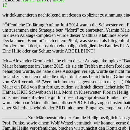
17
wir dokumentieren nachfolgend mit dessen expliziter zustimmung ein
“Öffentliche Erklärung Anfang Juni 2014 waren die Schwester von Fl
um zusammen eine Strategie betr. “Mord” zu erarbeiten. Yasmin Mai
In diesen Aussagekomplexen wurde dieser Matthias Klabunde sowie 14 
Decknamen “Bandini” nach einem Pferd, was sie mal als Pflegepferd 
Drexler kontaktiert, nebst dem ehemaligen Mitglied des Bundes PU
Eine Hilfe oder gar Schutz wurde ABGELEHNT!
Ich – Alexander Gronbach habe einen dieser Aussagenkomplexe “Band
Maier behauptete im Januar 2015, als sie ein Treffen mit dem Redakt
behaupten würde, sie habe diese Aussagen verlegt, würde sie nicht 
Ireland zu sprechen und teilte mit, er durfte aus betrieblichen Grün
von SWR vermittelt! (Wer auch immer das gewesen sein mag…. ) Diese
Maier ein Bild von ihm fertigte, zudem stellt sich dieser lächerliche
Häfner, KKK Schwäbisch Hall, Mord an Kiesewetter, Florian Heilig,
sonst niemanden! Gleiche gilt für diesen Lügenprofessor Funke – der 
waren ein paar Akten, die ihnen dieser SPD Edathy zugeschustert hatt
einer Sicherheitsbehörde der BRD mit einem Eingangsstempel von A
—————- Zur Märchenstunde der Familie Heilig bezüglich “ausgebra
Prof. Funke, sowie einem Wolf Wetzel vermittelt, wir können gerne d
Familie Heilig veröffentlichte, brachen wir zunächst den Kontakt a