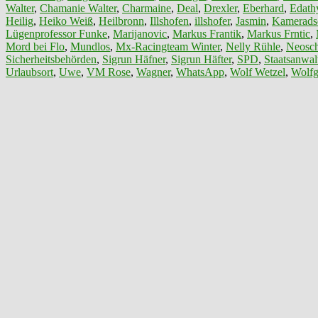
Walter
,
Chamanie Walter
,
Charmaine
,
Deal
,
Drexler
,
Eberhard
,
Edath
Heilig
,
Heiko Weiß
,
Heilbronn
,
Illshofen
,
illshofer
,
Jasmin
,
Kamerads
Lügenprofessor Funke
,
Marijanovic
,
Markus Frantik
,
Markus Frntic
,
Mord bei Flo
,
Mundlos
,
Mx-Racingteam Winter
,
Nelly Rühle
,
Neosch
Sicherheitsbehörden
,
Sigrun Häfner
,
Sigrun Häfter
,
SPD
,
Staatsanwalt
Urlaubsort
,
Uwe
,
VM Rose
,
Wagner
,
WhatsApp
,
Wolf Wetzel
,
Wolfg