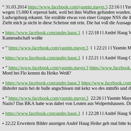
“ 31.03.2014
https://www.facebook.com/yasmin.mayer.3
22:16 l l Y
wegen 15.000 € erpresst habt, weil bei ihm Waffen gefunden wurden. 
Ludwigsburg erkannt. Sie erzählte etwas von einer Gruppe NSS die i
Zieht mich ja nicht in diese Scheisse mit rein. Die hat voll die Aus
•
https://www.facebook.com/andre.haug.3
l l 22:18 l l André Haug Wa
Kameradschaft wollte
• ”
https://www.facebook.com/yasmin.mayer.3
l l 22:21 l l Yasmin M
•
https://www.facebook.com/andre.haug.3
l l 22:21 l l André Haug G
• ”
https://www.facebook.com/yasmin.mayer.3
https://www.facebook
Mord bei Flo kennst du Heiko Weiß?
•
https://www.facebook.com/andre.haug.3
https://www.facebook.com
illshofer nazis bei de bulle angschissen mit kekz wo des mitnflo und
• ”
https://www.facebook.com/yasmin.mayer.3
22:26 l l Yasmin Mayer
Nazis? Das BKA hatte was dabei von Leuten aus Wolpertshausen. Di
•
https://www.facebook.com/andre.haug.3
l l 22:28 l l André Haug S
• 22:22 Erweitern Bilder anzeigen André Haug Heike geb mal bitte 