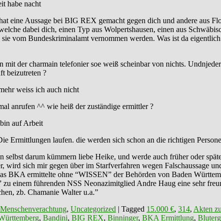
it habe nacht
t eine Aussage bei BIG REX gemacht gegen dich und andere aus Flos a
 welche dabei dich, einen Typ aus Wolpertshausen, einen aus Schwäbis
ie vom Bundeskriminalamt vernommen werden. Was ist da eigentlich los?
mit der charmain telefonier soe weiß scheinbar von nichts. Undnjeder
t beizutreten ?
mehr weiss ich auch nicht
al anrufen ^^ wie heiß der zuständige ermittler ?
bin auf Arbeit
Die Ermittlungen laufen. die werden sich schon an die richtigen Perso
n selbst darum kümmern liebe Heike, und werde auch früher oder spä
er, wird sich mir gegen über im Starfverfahren wegen Falschaussage u
u “Das BKA ermittelte ohne “WISSEN” der Behörden von Baden Württ
zu einem führenden NSS Neonazimitglied Andre Haug eine sehr freunds
hen, zb. Chamanie Walter u.a.”
 Menschenverachtung
,
Uncategorized
|
Tagged
15.000 €
,
314
,
Akten zu
Württemberg
,
Bandini
,
BIG REX
,
Binninger
,
BKA Ermittlung
,
Bluterg