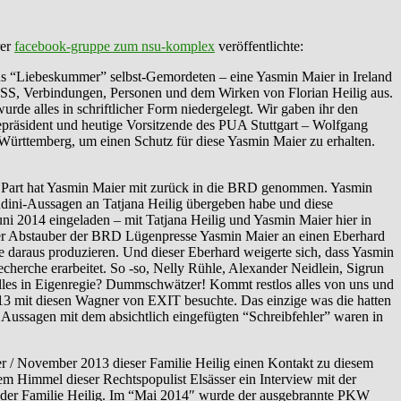
rer
facebook-gruppe zum nsu-komplex
veröffentlichte:
aus “Liebeskummer” selbst-Gemordeten – eine Yasmin Maier in Ireland
NSS, Verbindungen, Personen und dem Wirken von Florian Heilig aus.
de alles in schriftlicher Form niedergelegt. Wir gaben ihr den
epräsident und heutige Vorsitzende des PUA Stuttgart – Wolfgang
rttemberg, um einen Schutz für diese Yasmin Maier zu erhalten.
r Part hat Yasmin Maier mit zurück in die BRD genommen. Yasmin
ndini-Aussagen an Tatjana Heilig übergeben habe und diese
ni 2014 eingeladen – mit Tatjana Heilig und Yasmin Maier hier in
dieser Abstauber der BRD Lügenpresse Yasmin Maier an einen Eberhard
 daraus produzieren. Und dieser Eberhard weigerte sich, dass Yasmin
recherche erarbeitet. So -so, Nelly Rühle, Alexander Neidlein, Sigrun
lles in Eigenregie? Dummschwätzer! Kommt restlos alles von uns und
 2013 mit diesen Wagner von EXIT besuchte. Das einzige was die hatten
e Aussagen mit dem absichtlich eingefügten “Schreibfehler” waren in
/ November 2013 dieser Familie Heilig einen Kontakt zu diesem
m Himmel dieser Rechtspopulist Elsässer ein Interview mit der
it der Familie Heilig. Im “Mai 2014″ wurde der ausgebrannte PKW