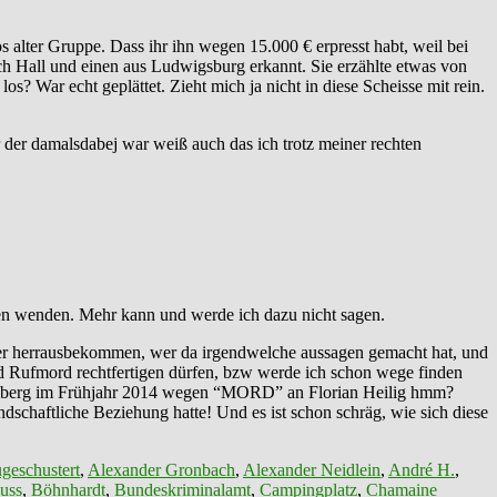
lter Gruppe. Dass ihr ihn wegen 15.000 € erpresst habt, weil bei
ch Hall und einen aus Ludwigsburg erkannt. Sie erzählte etwas von
 War echt geplättet. Zieht mich ja nicht in diese Scheisse mit rein.
 der damalsdabej war weiß auch das ich trotz meiner rechten
nen wenden. Mehr kann und werde ich dazu nicht sagen.
ter herrausbekommen, wer da irgendwelche aussagen gemacht hat, und
nd Rufmord rechtfertigen dürfen, bzw werde ich schon wege finden
emberg im Frühjahr 2014 wegen “MORD” an Florian Heilig hmm?
chaftliche Beziehung hatte! Und es ist schon schräg, wie sich diese
geschustert
,
Alexander Gronbach
,
Alexander Neidlein
,
André H.
,
uss
,
Böhnhardt
,
Bundeskriminalamt
,
Campingplatz
,
Chamaine