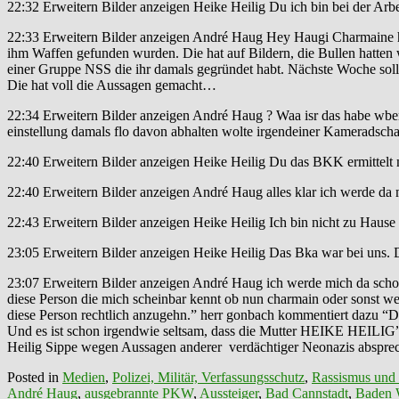
22:32 Erweitern Bilder anzeigen Heike Heilig Du ich bin bei der Arbe
22:33 Erweitern Bilder anzeigen André Haug Hey Haugi Charmaine ha
ihm Waffen gefunden wurden. Die hat auf Bildern, die Bullen hatten
einer Gruppe NSS die ihr damals gegründet habt. Nächste Woche soll s
Die hat voll die Aussagen gemacht…
22:34 Erweitern Bilder anzeigen André Haug ? Waa isr das habe wben 
einstellung damals flo davon abhalten wolte irgendeiner Kameradschaf
22:40 Erweitern Bilder anzeigen Heike Heilig Du das BKK ermittelt 
22:40 Erweitern Bilder anzeigen André Haug alles klar ich werde da m
22:43 Erweitern Bilder anzeigen Heike Heilig Ich bin nicht zu Hause 
23:05 Erweitern Bilder anzeigen Heike Heilig Das Bka war bei uns. 
23:07 Erweitern Bilder anzeigen André Haug ich werde mich da scho
diese Person die mich scheinbar kennt ob nun charmain oder sonst w
diese Person rechtlich anzugehn.” herr gonbach kommentiert daz
Und es ist schon irgendwie seltsam, dass die Mutter HEIKE HEILIG” 
Heilig Sippe wegen Aussagen anderer verdächtiger Neonazis absprec
Posted in
Medien
,
Polizei, Militär, Verfassungsschutz
,
Rassismus und
André Haug
,
ausgebrannte PKW
,
Aussteiger
,
Bad Cannstadt
,
Baden 