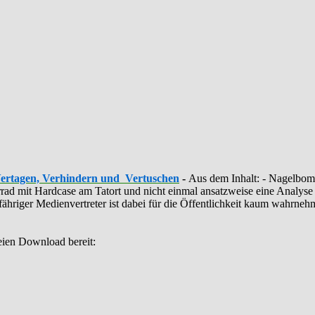
Vertagen, Verhindern und Vertuschen
-
Aus dem Inhalt: - ‪Nagelbomb
ahrrad mit Hardcase am Tatort und nicht einmal ansatzweise eine Anal
illfähriger Medienvertreter ist dabei für die Öffentlichkeit kaum wahrn
eien Download bereit: