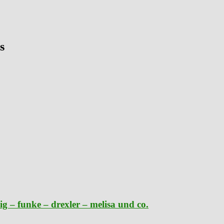
s
g – funke – drexler – melisa und co.