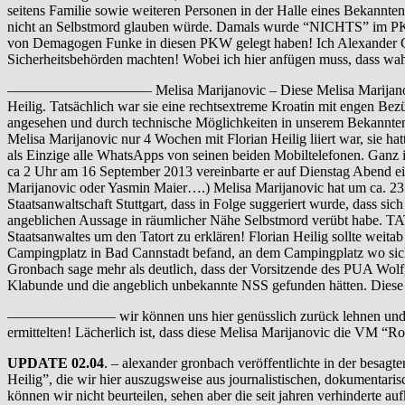
seitens Familie sowie weiteren Personen in der Halle eines Bekannten
nicht an Selbstmord glauben würde. Damals wurde “NICHTS” im PKW g
von Demagogen Funke in diesen PKW gelegt haben! Ich Alexander Gro
Sicherheitsbehörden machten! Wobei ich hier anfügen muss, dass wahrs
—————————— Melisa Marijanovic – Diese Melisa Marijanovic wurde z
Heilig. Tatsächlich war sie eine rechtsextreme Kroatin mit engen B
angesehen und durch technische Möglichkeiten in unserem Bekanntenkr
Melisa Marijanovic nur 4 Wochen mit Florian Heilig liiert war, sie 
als Einzige alle WhatsApps von seinen beiden Mobiltelefonen. Ganz 
ca 2 Uhr am 16 September 2013 vereinbarte er auf Dienstag Abend ein 
Marijanovic oder Yasmin Maier….) Melisa Marijanovic hat um ca. 23.2
Staatsanwaltschaft Stuttgart, dass in Folge suggeriert wurde, dass si
angeblichen Aussage in räumlicher Nähe Selbstmord verübt habe. TA
Staatsanwaltes um den Tatort zu erklären! Florian Heilig sollte weit
Campingplatz in Bad Cannstadt befand, an dem Campingplatz wo sic
Gronbach sage mehr als deutlich, dass der Vorsitzende des PUA Wol
Klabunde und die angeblich unbekannte NSS gefunden hätten. Diese
———————– wir können uns hier genüsslich zurück lehnen und dem T
ermittelten! Lächerlich ist, dass diese Melisa Marijanovic die VM “Ros
UPDATE 02.04
. – alexander gronbach veröffentlichte in der bes
Heilig”, die wir hier auszugsweise aus journalistischen, dokumenta
können wir nicht beurteilen, sehen aber die seit jahren verhinderte a