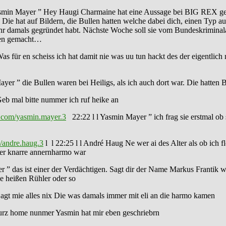
asmin Mayer ” Hey Haugi Charmaine hat eine Aussage bei BIG REX gema
Die hat auf Bildern, die Bullen hatten welche dabei dich, einen Typ 
hr damals gegründet habt. Nächste Woche soll sie vom Bundeskriminala
sagen gemacht…
s für en scheiss ich hat damit nie was uu tun hackt des der eigentlich
ayer ” die Bullen waren bei Heiligs, als ich auch dort war. Die hatten
eb mal bitte nummer ich ruf heike an
.com/yasmin.mayer.3
22:22 l l Yasmin Mayer ” ich frag sie erstmal ob 
/andre.haug.3
l l 22:25 l l André Haug Ne wer ai des Alter als ob ich f
 der knarre annernharmo war
 ” das ist einer der Verdächtigen. Sagt dir der Name Markus Frantik w
e heißen Rühler oder so
agt mie alles nix Die was damals immer mit eli an die harmo kamen
kurz home nunmer Yasmin hat mir eben geschriebrn