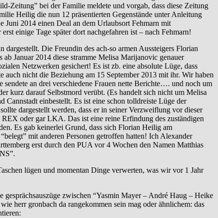
ild-Zeitung” bei der Familie meldete und vorgab, dass diese Zeitung
ie Heilig die nun 12 präsentierten Gegenstände unter Anleitung
de Juni 2014 einen Deal an dem Urlaubsort Fehmarn mit
erst einige Tage später dort nachgefahren ist – nach Fehmarn!
rgestellt. Die Freundin des ach-so armen Aussteigers Florian
ns ab Januar 2014 diese stramme Melisa Marijanovic genauer
ialen Netzwerken gesichert! Es ist zb. eine absolute Lüge, dass
ete auch nicht die Beziehung am 15 September 2013 mit ihr. Wir haben
e sendete an drei verschiedene Frauen nette Berichte…. und noch um
er kurz darauf Selbstmord verübt. (Es handelt sich nicht um Melisa
nnstadt einbestellt. Es ist eine schon tolldreiste Lüge der
llte dargestellt werden, dass er in seiner Verzweiflung vor dieser
 REX oder gar LKA. Das ist eine reine Erfindung des zuständigen
den. Es gab keinerlei Grund, dass sich Florian Heilig am
elegt” mit anderen Personen getroffen hatten! Ich Alexander
Württemberg erst durch den PUA vor 4 Wochen den Namen Matthias
UNS”.
aschen lügen und momentan Dinge verwerten, was wir vor 1 Jahr
kende gesprächsauszüge zwischen “Yasmin Mayer – André Haug – Heike
en wie herr gronbach da rangekommen sein mag oder ähnlichem: das
tieren: