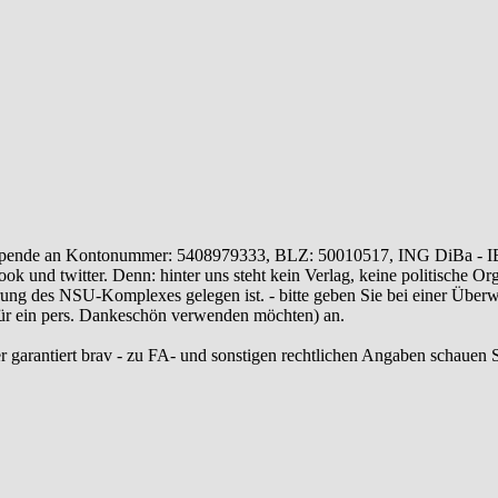
ende an Kontonummer: 5408979333, BLZ: 50010517, ING DiBa - 
 und twitter. Denn: hinter uns steht kein Verlag, keine politische Or
ung des NSU-Komplexes gelegen ist. - bitte geben Sie bei einer Üb
 für ein pers. Dankeschön verwenden möchten) an.
r garantiert brav - zu FA- und sonstigen rechtlichen Angaben schauen S