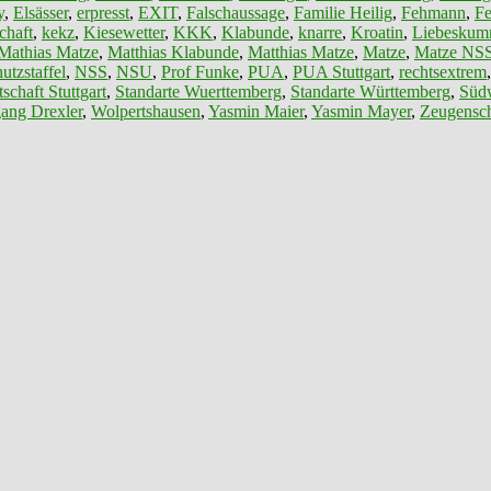
y
,
Elsässer
,
erpresst
,
EXIT
,
Falschaussage
,
Familie Heilig
,
Fehmann
,
F
chaft
,
kekz
,
Kiesewetter
,
KKK
,
Klabunde
,
knarre
,
Kroatin
,
Liebeskum
Mathias Matze
,
Matthias Klabunde
,
Matthias Matze
,
Matze
,
Matze NS
utzstaffel
,
NSS
,
NSU
,
Prof Funke
,
PUA
,
PUA Stuttgart
,
rechtsextrem
schaft Stuttgart
,
Standarte Wuerttemberg
,
Standarte Württemberg
,
Südw
ang Drexler
,
Wolpertshausen
,
Yasmin Maier
,
Yasmin Mayer
,
Zeugensch