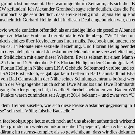
 gründlichst untersucht. Dies war ungefähr im Zeitraum, als sich die “B
efunden! Ich Alexander Gronbach sagte sehr deutlich, dass die Famil
nbach sagte sehr deutlich, dass Heike Heilig und Tatjana Heilig En
cheinlich Gerhard Heilig nicht in diesen Deal eingebunden war, da er 
unächst öffentlich als anständige links eingestellte Albanerin da
ezügen zu Markus Frntic und der Standarte Württemberg. “Wir” haben u
eis einiges über Keylocker aus ihren mails, Facebook und anderen soz
hatten ca. 14 Monate eine sexuelle Beziehung. Und Florian Heilig beend
im Gegenteil, der unter Liebeskummer leidende arme verzweifelte Jung
Stelldichein mit einer dieser Weibern. Etwas seltsam für einen Mann d
5 Uhr am 15 September 2013 Florian Heilig an den Campingplatz Bad Ca
ch Florian Heilig in Nähe zum LKA Gebäude Selbstmord verübte und so so
TSACHE ist jedoch, es gab gar kein Treffen in Bad Cannstadt mit BIG
ab von Bad Cannstadt in der Nähe seines Schulungszentrums befragt wer
h in der Vergangenheit auch schon Uwe Mundlos und Uwe Böhnhardt “b
fgang Drexler gelogen hat, dass die Sicherheitsbehörden von Baden 
 Punkte waren zumindest seit August 2014 bekannt – und zwar von “
reiben zusehen, wie sich diese Presse Abstauber gegenseitig in T
e” sein soll. Völlig falsche Baustelle!”
agten facebookgruppe heute auch noch auf uns absolut authentisch wir
rischen gründen im weiteren unkommentiert “spiegeln”; über rechtsfrag
ufklärung im nsu/nss-komplex als so gewichtig an, dass wir dies dokumen