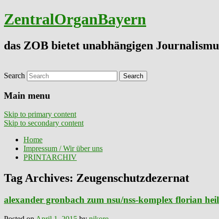
ZentralOrganBayern
das ZOB bietet unabhängigen Journalismu
Search
Main menu
Skip to primary content
Skip to secondary content
Home
Impressum / Wir über uns
PRINTARCHIV
Tag Archives:
Zeugenschutzdezernat
alexander gronbach zum nsu/nss-komplex florian heili
Posted on
April 1, 2015
by
nikore