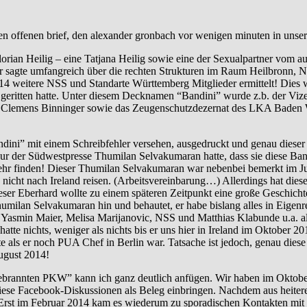
en offenen brief, den alexander gronbach vor wenigen minuten in unse
orian Heilig – eine Tatjana Heilig sowie eine der Sexualpartner vom 
er sagte umfangreich über die rechten Strukturen im Raum Heilbronn, 
weitere NSS und Standarte Württemberg Mitglieder ermittelt! Dies wur
geritten hatte. Unter diesem Decknamen “Bandini” wurde z.b. der Viz
A Clemens Binninger sowie das Zeugenschutzdezernat des LKA Baden Wü
ini” mit einem Schreibfehler versehen, ausgedruckt und genau diese
eur der Südwestpresse Thumilan Selvakumaran hatte, dass sie diese Ba
mehr finden! Dieser Thumilan Selvakumaran war nebenbei bemerkt im Ju
den nicht nach Ireland reisen. (Arbeitsvereinbarung…) Allerdings hat 
r Eberhard wollte zu einem späteren Zeitpunkt eine große Geschichte
 Thumilan Selvakumaran hin und behautet, er habe bislang alles in Eigen
 Yasmin Maier, Melisa Marijanovic, NSS und Matthias Klabunde u.a. a
hatte nichts, weniger als nichts bis er uns hier in Ireland im Oktober
e als er noch PUA Chef in Berlin war. Tatsache ist jedoch, genau dies
ugust 2014!
nnten PKW” kann ich ganz deutlich anfügen. Wir haben im Oktober 
iese Facebook-Diskussionen als Beleg einbringen. Nachdem aus heitere
b. Erst im Februar 2014 kam es wiederum zu sporadischen Kontakten m