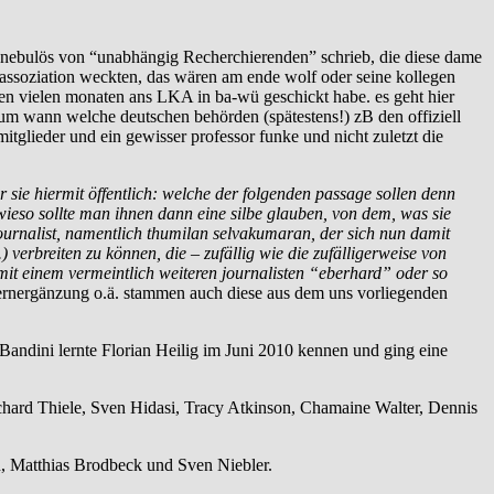
so nebulös von “unabhängig Recherchierenden” schrieb, die diese dame
 assoziation weckten, das wären am ende wolf oder seine kollegen
len vielen monaten ans LKA in ba-wü geschickt habe. es geht hier
rum wann welche deutschen behörden (spätestens!) zB den offiziell
glieder und ein gewisser professor funke und nicht zuletzt die
 sie hiermit öffentlich: welche der folgenden passage sollen denn
 wieso sollte man ihnen dann eine silbe glauben, von dem, was sie
ournalist, namentlich thumilan selvakumaran, der sich nun damit
erbreiten zu können, die – zufällig wie die zufälligerweise von
 mit einem vermeintlich weiteren journalisten “eberhard” oder so
rnergänzung o.ä. stammen auch diese aus dem uns vorliegenden
ndini lernte Florian Heilig im Juni 2010 kennen und ging eine
ard Thiele, Sven Hidasi, Tracy Atkinson, Chamaine Walter, Dennis
, Matthias Brodbeck und Sven Niebler.