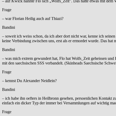
– auf Kwick nannte Flo sich „Wolfs_Zeit”. Das hatte etwas mit dem 
Frage
– war Florian Heilig auch auf Thiazi?
Bandini
– soweit ich weiss schon, da ich aber dort nicht war, kenne ich sein
keine Verbindung zwischen uns, erst als er ermordet wurde. Das hat m
Bandini
– was mich extrem gewundert hat, Flo hat Wolfs_Zeit geheissen und H
mit den saechsischen SSS verbandelt. (Skinheads Saechsische Schwei
Frage
– kennst Du Alexander Neidlein?
Bandini
– ich habe ihn oefters in Heilbronn gesehen, persoenlichen Kontakt zu
einfach ein dicker Typ der immer bei Versammlungen auf wichtig mac
Frage