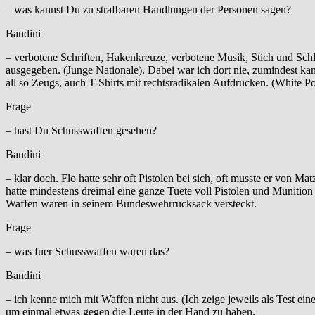
– was kannst Du zu strafbaren Handlungen der Personen sagen?
Bandini
– verbotene Schriften, Hakenkreuze, verbotene Musik, Stich und Sc
ausgegeben. (Junge Nationale). Dabei war ich dort nie, zumindest ka
all so Zeugs, auch T-Shirts mit rechtsradikalen Aufdrucken. (White 
Frage
– hast Du Schusswaffen gesehen?
Bandini
– klar doch. Flo hatte sehr oft Pistolen bei sich, oft musste er von
hatte mindestens dreimal eine ganze Tuete voll Pistolen und Munition
Waffen waren in seinem Bundeswehrrucksack versteckt.
Frage
– was fuer Schusswaffen waren das?
Bandini
– ich kenne mich mit Waffen nicht aus. (Ich zeige jeweils als Test ein
um einmal etwas gegen die Leute in der Hand zu haben.