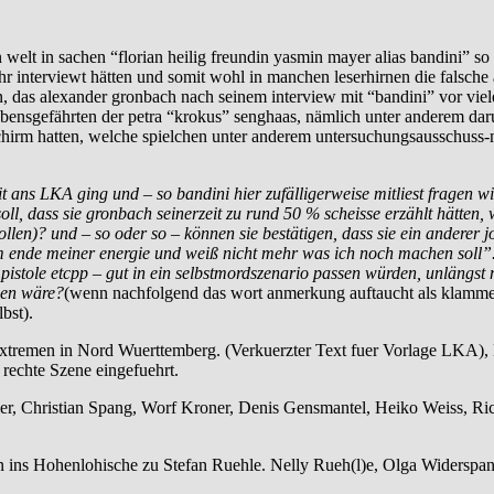
 welt in sachen “florian heilig freundin yasmin mayer alias bandini” 
 interviewt hätten und somit wohl in manchen leserhirnen die falsche
n, das alexander gronbach nach seinem interview mit “bandini” vor vie
lebensgefährten der petra “krokus” senghaas, nämlich unter anderem da
irm hatten, welche spielchen unter anderem untersuchungsausschuss-mit
 ans LKA ging und – so bandini hier zufälligerweise mitliest fragen wir
ll, dass sie gronbach seinerzeit zu rund 50 % scheisse erzählt hätten,
len)? und – so oder so – können sie bestätigen, dass sie ein anderer j
 ende meiner energie und weiß nicht mehr was ich noch machen soll”.) v
 pistole etcpp – gut in ein selbstmordszenario passen würden, unlängst
men wäre?
(wenn nachfolgend das wort anmerkung auftaucht als klamme
bst).
emen in Nord Wuerttemberg. (Verkuerzter Text fuer Vorlage LKA), Ba
rechte Szene eingefuehrt.
, Christian Spang, Worf Kroner, Denis Gensmantel, Heiko Weiss, Rich
ins Hohenlohische zu Stefan Ruehle. Nelly Rueh(l)e, Olga Widerspan