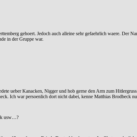
Wuerttemberg gehoert. Jedoch auch alleine sehr gefaehrlich waere. Der
nde in der Gruppe war.
edete ueber Kanacken, Nigger und hob gerne den Arm zum Hitlergruss.
tueck. Ich war persoenlich dort nicht dabei, kenne Matthias Brodbeck
ook usw…?