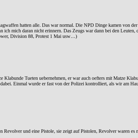
hlagwaffen hatten alle. Das war normal. Die NPD Dinge kamen von der
nn ich mich daran nicht erinnern. Das Zeugs war dann bei den Leuten, 
Power, Division 88, Protest 1 Mai usw…)
 Matze Klabunde Tueten uebernehmen, er war auch oefters mit Matze Kla
 dabei. Einmal wurde er fast von der Polizei kontrolliert, als wir am H
en Revolver und eine Pistole, sie zeigt auf Pistolen, Revolver waren es 