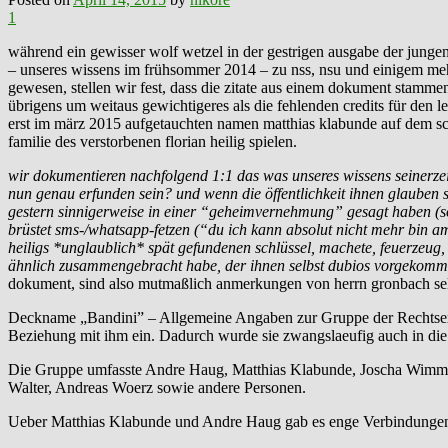
1
während ein gewisser wolf wetzel in der gestrigen ausgabe der jungen
– unseres wissens im frühsommer 2014 – zu nss, nsu und einigem mehr
gewesen, stellen wir fest, dass die zitate aus einem dokument stamme
übrigens um weitaus gewichtigeres als die fehlenden credits für den 
erst im märz 2015 aufgetauchten namen matthias klabunde auf dem sch
familie des verstorbenen florian heilig spielen.
wir dokumentieren nachfolgend 1:1 das was unseres wissens seinerzeit
nun genau erfunden sein? und wenn die öffentlichkeit ihnen glauben so
gestern sinnigerweise in einer “geheimvernehmung” gesagt haben (sol
brüstet sms-/whatsapp-fetzen (“du ich kann absolut nicht mehr bin am
heiligs *unglaublich* spät gefundenen schlüssel, machete, feuerzeug,
ähnlich zusammengebracht habe, der ihnen selbst dubios vorgekom
dokument, sind also mutmaßlich anmerkungen von herrn gronbach sel
Deckname „Bandini” – Allgemeine Angaben zur Gruppe der Rechtsextr
Beziehung mit ihm ein. Dadurch wurde sie zwangslaeufig auch in die 
Die Gruppe umfasste Andre Haug, Matthias Klabunde, Joscha Wimmer
Walter, Andreas Woerz sowie andere Personen.
Ueber Matthias Klabunde und Andre Haug gab es enge Verbindungen 