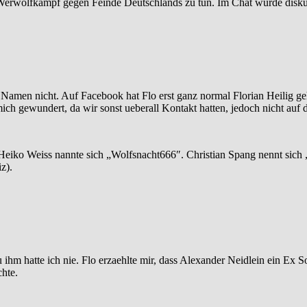
Werwolfkampf gegen Feinde Deutschlands zu tun. Im Chat wurde diskut
en Namen nicht. Auf Facebook hat Flo erst ganz normal Florian Heilig g
ich gewundert, da wir sonst ueberall Kontakt hatten, jedoch nicht auf 
eiko Weiss nannte sich „Wolfsnacht666″. Christian Spang nennt sich „
z).
 ihm hatte ich nie. Flo erzaehlte mir, dass Alexander Neidlein ein Ex S
hte.