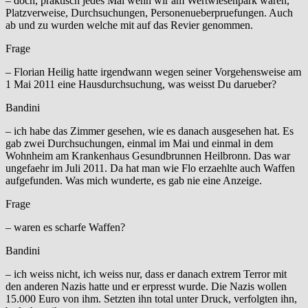
– doch, praktisch jedes Mal wenn wir am Wertwiesenpark waren,
Platzverweise, Durchsuchungen, Personenueberpruefungen. Auch
ab und zu wurden welche mit auf das Revier genommen.
Frage
– Florian Heilig hatte irgendwann wegen seiner Vorgehensweise am
1 Mai 2011 eine Hausdurchsuchung, was weisst Du darueber?
Bandini
– ich habe das Zimmer gesehen, wie es danach ausgesehen hat. Es
gab zwei Durchsuchungen, einmal im Mai und einmal in dem
Wohnheim am Krankenhaus Gesundbrunnen Heilbronn. Das war
ungefaehr im Juli 2011. Da hat man wie Flo erzaehlte auch Waffen
aufgefunden. Was mich wunderte, es gab nie eine Anzeige.
Frage
– waren es scharfe Waffen?
Bandini
– ich weiss nicht, ich weiss nur, dass er danach extrem Terror mit
den anderen Nazis hatte und er erpresst wurde. Die Nazis wollen
15.000 Euro von ihm. Setzten ihn total unter Druck, verfolgten ihn,