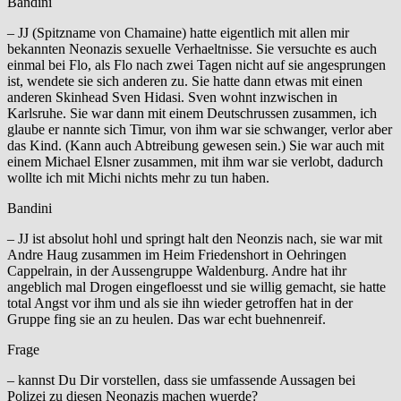
Bandini
– JJ (Spitzname von Chamaine) hatte eigentlich mit allen mir
bekannten Neonazis sexuelle Verhaeltnisse. Sie versuchte es auch
einmal bei Flo, als Flo nach zwei Tagen nicht auf sie angesprungen
ist, wendete sie sich anderen zu. Sie hatte dann etwas mit einen
anderen Skinhead Sven Hidasi. Sven wohnt inzwischen in
Karlsruhe. Sie war dann mit einem Deutschrussen zusammen, ich
glaube er nannte sich Timur, von ihm war sie schwanger, verlor aber
das Kind. (Kann auch Abtreibung gewesen sein.) Sie war auch mit
einem Michael Elsner zusammen, mit ihm war sie verlobt, dadurch
wollte ich mit Michi nichts mehr zu tun haben.
Bandini
– JJ ist absolut hohl und springt halt den Neonzis nach, sie war mit
Andre Haug zusammen im Heim Friedenshort in Oehringen
Cappelrain, in der Aussengruppe Waldenburg. Andre hat ihr
angeblich mal Drogen eingefloesst und sie willig gemacht, sie hatte
total Angst vor ihm und als sie ihn wieder getroffen hat in der
Gruppe fing sie an zu heulen. Das war echt buehnenreif.
Frage
– kannst Du Dir vorstellen, dass sie umfassende Aussagen bei
Polizei zu diesen Neonazis machen wuerde?