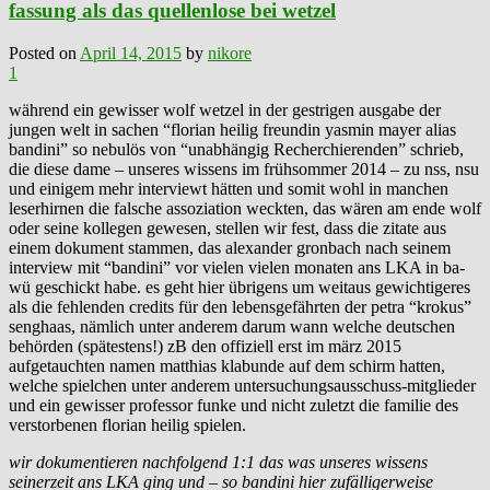
fassung als das quellenlose bei wetzel
Posted on
April 14, 2015
by
nikore
1
während ein gewisser wolf wetzel in der gestrigen ausgabe der
jungen welt in sachen “florian heilig freundin yasmin mayer alias
bandini” so nebulös von “unabhängig Recherchierenden” schrieb,
die diese dame – unseres wissens im frühsommer 2014 – zu nss, nsu
und einigem mehr interviewt hätten und somit wohl in manchen
leserhirnen die falsche assoziation weckten, das wären am ende wolf
oder seine kollegen gewesen, stellen wir fest, dass die zitate aus
einem dokument stammen, das alexander gronbach nach seinem
interview mit “bandini” vor vielen vielen monaten ans LKA in ba-
wü geschickt habe. es geht hier übrigens um weitaus gewichtigeres
als die fehlenden credits für den lebensgefährten der petra “krokus”
senghaas, nämlich unter anderem darum wann welche deutschen
behörden (spätestens!) zB den offiziell erst im märz 2015
aufgetauchten namen matthias klabunde auf dem schirm hatten,
welche spielchen unter anderem untersuchungsausschuss-mitglieder
und ein gewisser professor funke und nicht zuletzt die familie des
verstorbenen florian heilig spielen.
wir dokumentieren nachfolgend 1:1 das was unseres wissens
seinerzeit ans LKA ging und – so bandini hier zufälligerweise