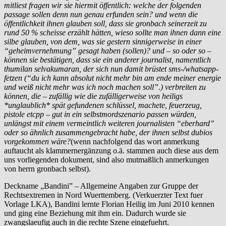
mitliest fragen wir sie hiermit öffentlich: welche der folgenden
passage sollen denn nun genau erfunden sein? und wenn die
öffentlichkeit ihnen glauben soll, dass sie gronbach seinerzeit zu
rund 50 % scheisse erzählt hätten, wieso sollte man ihnen dann eine
silbe glauben, von dem, was sie gestern sinnigerweise in einer
“geheimvernehmung” gesagt haben (sollen)? und – so oder so –
können sie bestätigen, dass sie ein anderer journalist, namentlich
thumilan selvakumaran, der sich nun damit brüstet sms-/whatsapp-
fetzen (“du ich kann absolut nicht mehr bin am ende meiner energie
und weiß nicht mehr was ich noch machen soll”.) verbreiten zu
können, die – zufällig wie die zufälligerweise von heiligs
*unglaublich* spät gefundenen schlüssel, machete, feuerzeug,
pistole etcpp – gut in ein selbstmordszenario passen würden,
unlängst mit einem vermeintlich weiteren journalisten “eberhard”
oder so ähnlich zusammengebracht habe, der ihnen selbst dubios
vorgekommen wäre?
(wenn nachfolgend das wort anmerkung
auftaucht als klammernergänzung o.ä. stammen auch diese aus dem
uns vorliegenden dokument, sind also mutmaßlich anmerkungen
von herrn gronbach selbst).
Deckname „Bandini” – Allgemeine Angaben zur Gruppe der
Rechtsextremen in Nord Wuerttemberg. (Verkuerzter Text fuer
Vorlage LKA), Bandini lernte Florian Heilig im Juni 2010 kennen
und ging eine Beziehung mit ihm ein. Dadurch wurde sie
zwangslaeufig auch in die rechte Szene eingefuehrt.