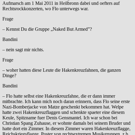
Aufmarsch am 1 Mai 2011 in Heilbronn dabei und oefters auf
Rechtsrockkonzerten, wo Flo unterwegs war.
Frage
– Kennst Du die Gruppe „Naked But Armed”?
Bandini
– nein sagt mir nichts.
Frage
– woher hatten diese Leute die Hakenkreuzfahnen, die ganzen
Dinge?
Bandini
– Flo hatte selbst eine Hakenkreuzfahne, die er dann immer
mitbrachte. Ich kann mich noch daran erinnern, dass Flo seine erste
Nazi-Bomberjacke von Matze geschenkt bekommen hat. Welpe
hatte zwei Hakenkreuzflaggen und schenkte spaeter eine diesem
Keule, Spitzname fuer Denis Gensmantel. Ich war schon bei
Christian Spang Zuhause, er wohnte damals bei seinem Bruder und
hatte dort ein Zimmer. In diesem Zimmer waren Hakenkreuzflagge,
Reichskriegsflagge, Poster von rechtsextremen Musikgruppen, z.b.