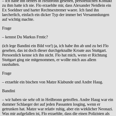
– ich habe ihn oefters in Heilbronn gesehen, persoenlichen Kontakt
zu ihm hatte ich nie. Flo erzaehlte mir, dass Alexander Neidlein ein
Ex Soeldner und harter Rechtsextremer waere. Ich fand ihn
laecherlich, einfach ein dicker Typ der immer bei Versammlungen
auf wichtig machte.
Frage
– kennst Du Markus Frntic?
(ich lege Bandini ein Bild vor!) ja, ich habe ihn ab und zu bei Flo
gesehen, das ist doch dieser durchgeknallte Kroate aus Stuttgart.
Persoenlich kenne ich ihn nicht. Flo hat mich, wenn er Richtung
Stuttgart ging nie mitgenommen, er wollte mich aus allem
raushalten.
Frage
– erzaehle ein bischen von Matze Klabunde und Andre Haug.
Bandini
– wir haben sie sehr oft in Heilbronn getroffen. Andre Haug war ein
dummer Schlaeger der auf jeden Passanten losging, wenn er
getrunken hat. Matze war relativ ruhig, aber ein wirklicher Neonazi.
Was mir aufgefallen ist, Flo erzaehlte, dass die einen Polizisten als