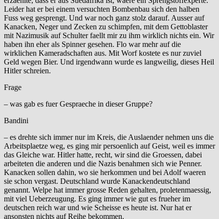
erzaehlte, dass er aus Suedafrika ist, waere ein Sprengstoffexperte.
Leider hat er bei einem versuchten Bombenbau sich den halben
Fuss weg gesprengt. Und war noch ganz stolz darauf. Ausser auf
Kanacken, Neger und Zecken zu schimpfen, mit dem Gettoblaster
mit Nazimusik auf Schulter faellt mir zu ihm wirklich nichts ein. Wir
haben ihn eher als Spinner gesehen. Flo war mehr auf die
wirklichen Kameradschaften aus. Mit Worf kostete es nur zuviel
Geld wegen Bier. Und irgendwann wurde es langweilig, dieses Heil
Hitler schreien.
Frage
– was gab es fuer Gespraeche in dieser Gruppe?
Bandini
– es drehte sich immer nur im Kreis, die Auslaender nehmen uns die
Arbeitsplaetze weg, es ging mir persoenlich auf Geist, weil es immer
das Gleiche war. Hitler hatte, recht, wir sind die Groessen, dabei
arbeiteten die anderen und die Nazis benahmen sich wie Penner.
Kanacken sollen dahin, wo sie herkommen und bei Adolf waeren
sie schon vergast. Deutschland wurde Kanackendeutschland
genannt. Welpe hat immer grosse Reden gehalten, proletenmaessig,
mit viel Ueberzeugung. Es ging immer wie gut es frueher im
deutschen reich war und wie Scheisse es heute ist. Nur hat er
ansonsten nichts auf Reihe bekommen.