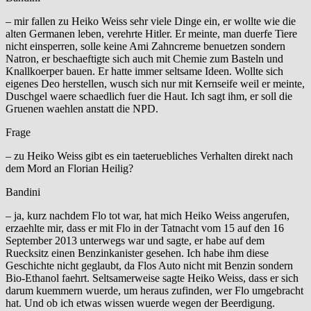
– mir fallen zu Heiko Weiss sehr viele Dinge ein, er wollte wie die
alten Germanen leben, verehrte Hitler. Er meinte, man duerfe Tiere
nicht einsperren, solle keine Ami Zahncreme benuetzen sondern
Natron, er beschaeftigte sich auch mit Chemie zum Basteln und
Knallkoerper bauen. Er hatte immer seltsame Ideen. Wollte sich
eigenes Deo herstellen, wusch sich nur mit Kernseife weil er meinte,
Duschgel waere schaedlich fuer die Haut. Ich sagt ihm, er soll die
Gruenen waehlen anstatt die NPD.
Frage
– zu Heiko Weiss gibt es ein taeteruebliches Verhalten direkt nach
dem Mord an Florian Heilig?
Bandini
– ja, kurz nachdem Flo tot war, hat mich Heiko Weiss angerufen,
erzaehlte mir, dass er mit Flo in der Tatnacht vom 15 auf den 16
September 2013 unterwegs war und sagte, er habe auf dem
Ruecksitz einen Benzinkanister gesehen. Ich habe ihm diese
Geschichte nicht geglaubt, da Flos Auto nicht mit Benzin sondern
Bio-Ethanol faehrt. Seltsamerweise sagte Heiko Weiss, dass er sich
darum kuemmern wuerde, um heraus zufinden, wer Flo umgebracht
hat. Und ob ich etwas wissen wuerde wegen der Beerdigung.