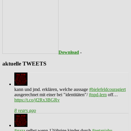
Download
-
aktuelle TWEETS
kann und jmd. erklären, welche aussage
#bielefeldcouragiert
ausgerechnet mit einer bei "identitäten"/
#npd-lern
off…
https://t.co/jf2Rx3BGRv
8 years ago
#gaza
selbst wenn 12jährige kinder durch
#netanjahu