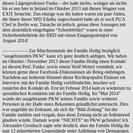
diesen Lügenprofessor Funke – der hatte nichts, weniger als nichts
bis er uns hier in Ireland im Oktober 2013 mit diesen Wagner von
EXIT besuchte. Das einzige was die hatten waren ein paar Akten,
die ihnen dieser SPD Edathy zugeschustert hatte als er noch PUA
Chef in Berlin war. Tatsache ist jedoch, genau diese Aussagen mit
dem absichtlich eingefügten “Schreibfehler” waren in einer
Sicherheitsbehörde der BRD mit einem Eingangsstempel von
August 2014!
—————- Zur Märchenstunde der Familie Heilig bezüglich
“ausgebrannten PKW” kann ich ganz deutlich anfügen. Wir haben
im Oktober / November 2013 dieser Familie Heilig einen Kontakt
zu diesem Prof. Funke, sowie einem Wolf Wetzel vermittelt, wir
können gerne diese Facebook-Diskussionen als Beleg einbringen.
Nachdem aus heiterem Himmel dieser Rechtspopulist Elsässer ein
Interview mit der Familie Heilig veröffentlichte, brachen wir
zunächst den Kontakt ab. Erst im Februar 2014 kam es wiederum zu
sporadischen Kontakten mit der Familie Heilig. Im “Mai 2014″
wurde der ausgebrannte PKW seitens Familie sowie weiteren
Personen in der Halle eines Bekannten gründlichst untersucht. Dies
war ungefähr im Zeitraum, als sich die “Bild-Zeitung” bei der
Familie meldete und vorgab, dass diese Zeitung nicht an Selbstmord
glauben würde. Damals wurde “NICHTS” im PKW gefunden! Ich
Alexander Gronbach sagte sehr deutlich, dass die Familie Heilig die
nun 12 präsentierten Gegenstände unter Anleitung von Demagogen