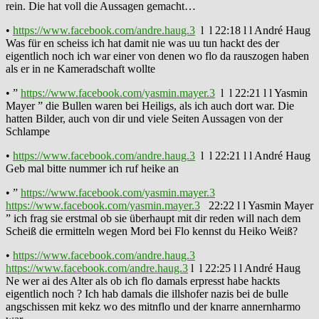
rein. Die hat voll die Aussagen gemacht…
•
https://www.facebook.com/andre.haug.3
l l 22:18 l l André Haug
Was für en scheiss ich hat damit nie was uu tun hackt des der
eigentlich noch ich war einer von denen wo flo da rauszogen haben
als er in ne Kameradschaft wollte
• ”
https://www.facebook.com/yasmin.mayer.3
l l 22:21 l l Yasmin
Mayer ” die Bullen waren bei Heiligs, als ich auch dort war. Die
hatten Bilder, auch von dir und viele Seiten Aussagen von der
Schlampe
•
https://www.facebook.com/andre.haug.3
l l 22:21 l l André Haug
Geb mal bitte nummer ich ruf heike an
• ”
https://www.facebook.com/yasmin.mayer.3
https://www.facebook.com/yasmin.mayer.3
22:22 l l Yasmin Mayer
” ich frag sie erstmal ob sie überhaupt mit dir reden will nach dem
Scheiß die ermitteln wegen Mord bei Flo kennst du Heiko Weiß?
•
https://www.facebook.com/andre.haug.3
https://www.facebook.com/andre.haug.3
l l 22:25 l l André Haug
Ne wer ai des Alter als ob ich flo damals erpresst habe hackts
eigentlich noch ? Ich hab damals die illshofer nazis bei de bulle
angschissen mit kekz wo des mitnflo und der knarre annernharmo