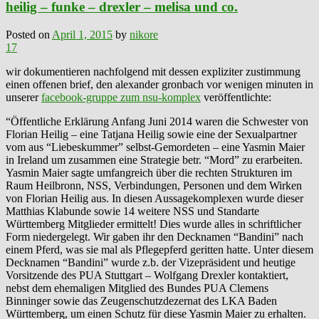
heilig – funke – drexler – melisa und co.
Posted on
April 1, 2015
by
nikore
17
wir dokumentieren nachfolgend mit dessen expliziter zustimmung
einen offenen brief, den alexander gronbach vor wenigen minuten in
unserer
facebook-gruppe zum nsu-komplex
veröffentlichte:
“Öffentliche Erklärung Anfang Juni 2014 waren die Schwester von
Florian Heilig – eine Tatjana Heilig sowie eine der Sexualpartner
vom aus “Liebeskummer” selbst-Gemordeten – eine Yasmin Maier
in Ireland um zusammen eine Strategie betr. “Mord” zu erarbeiten.
Yasmin Maier sagte umfangreich über die rechten Strukturen im
Raum Heilbronn, NSS, Verbindungen, Personen und dem Wirken
von Florian Heilig aus. In diesen Aussagekomplexen wurde dieser
Matthias Klabunde sowie 14 weitere NSS und Standarte
Württemberg Mitglieder ermittelt! Dies wurde alles in schriftlicher
Form niedergelegt. Wir gaben ihr den Decknamen “Bandini” nach
einem Pferd, was sie mal als Pflegepferd geritten hatte. Unter diesem
Decknamen “Bandini” wurde z.b. der Vizepräsident und heutige
Vorsitzende des PUA Stuttgart – Wolfgang Drexler kontaktiert,
nebst dem ehemaligen Mitglied des Bundes PUA Clemens
Binninger sowie das Zeugenschutzdezernat des LKA Baden
Württemberg, um einen Schutz für diese Yasmin Maier zu erhalten.