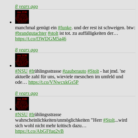
8 years ago
manchmal genügt ein
#funke
. und der rest ist schweigen. btw:
#brandgutachter
#stolt
ist tot. zu auffälligkeiten der…
https://t.co/f3WDGM5a46
8 years ago
#NSU
#fr
ühlingsstrasse
#zauberauto
#Stolt
- hat jmd. 'ne
aktuelle zahl für uns, wieviele mesnchen im umfeld und
ode…
https://t.co/VNwcxkGs5P
8 years ago
#NSU
#fr
ühlingsstrasse
wahrscheinlichkeiten/unmöglichkeiten "Herr
#Stolt
...wird
sich wohl nicht mehr kritisch dazu…
https://t.co/AbGFfuq2vB