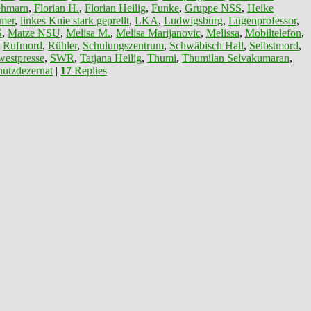
ehmarn
,
Florian H.
,
Florian Heilig
,
Funke
,
Gruppe NSS
,
Heike
mer
,
linkes Knie stark geprellt
,
LKA
,
Ludwigsburg
,
Lügenprofessor
,
S
,
Matze NSU
,
Melisa M.
,
Melisa Marijanovic
,
Melissa
,
Mobiltelefon
,
,
Rufmord
,
Rühler
,
Schulungszentrum
,
Schwäbisch Hall
,
Selbstmord
,
estpresse
,
SWR
,
Tatjana Heilig
,
Thumi
,
Thumilan Selvakumaran
,
utzdezernat
|
17
Replies