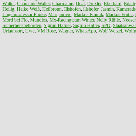
Walter
,
Chamanie Walter
,
Charmaine
,
Deal
,
Drexler
,
Eberhard
,
Edath
Heilig
,
Heiko Weiß
,
Heilbronn
,
Illshofen
,
illshofer
,
Jasmin
,
Kamerads
Lügenprofessor Funke
,
Marijanovic
,
Markus Frantik
,
Markus Frntic
,
Mord bei Flo
,
Mundlos
,
Mx-Racingteam Winter
,
Nelly Rühle
,
Neosch
Sicherheitsbehörden
,
Sigrun Häfner
,
Sigrun Häfter
,
SPD
,
Staatsanwalt
Urlaubsort
,
Uwe
,
VM Rose
,
Wagner
,
WhatsApp
,
Wolf Wetzel
,
Wolfg