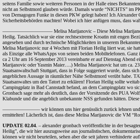
seitens Familie sowie weiteren Personen in der Halle eines Bekannten
nicht an Selbstmord glauben würde. Damals wurde “NICHTS” im PKW g
von Demagogen Funke in diesen PKW gelegt haben! Ich Alexander Gro
Sicherheitsbehörden machten! Wobei ich hier anfügen muss, dass wahrs
—————————— Melisa Marijanovic – Diese Melisa Marijanovic wurde z
Heilig. Tatsächlich war sie eine rechtsextreme Kroatin mit engen B
angesehen und durch technische Möglichkeiten in unserem Bekanntenkr
Melisa Marijanovic nur 4 Wochen mit Florian Heilig liiert war, sie 
als Einzige alle WhatsApps von seinen beiden Mobiltelefonen. Ganz 
ca 2 Uhr am 16 September 2013 vereinbarte er auf Dienstag Abend ein 
Marijanovic oder Yasmin Maier….) Melisa Marijanovic hat um ca. 23.2
Staatsanwaltschaft Stuttgart, dass in Folge suggeriert wurde, dass si
angeblichen Aussage in räumlicher Nähe Selbstmord verübt habe. TA
Staatsanwaltes um den Tatort zu erklären! Florian Heilig sollte weit
Campingplatz in Bad Cannstadt befand, an dem Campingplatz wo sic
Gronbach sage mehr als deutlich, dass der Vorsitzende des PUA Wol
Klabunde und die angeblich unbekannte NSS gefunden hätten. Diese
———————– wir können uns hier genüsslich zurück lehnen und dem T
ermittelten! Lächerlich ist, dass diese Melisa Marijanovic die VM “Ros
UPDATE 02.04
. – alexander gronbach veröffentlichte in der bes
Heilig”, die wir hier auszugsweise aus journalistischen, dokumenta
können wir nicht beurteilen, sehen aber die seit jahren verhinderte a