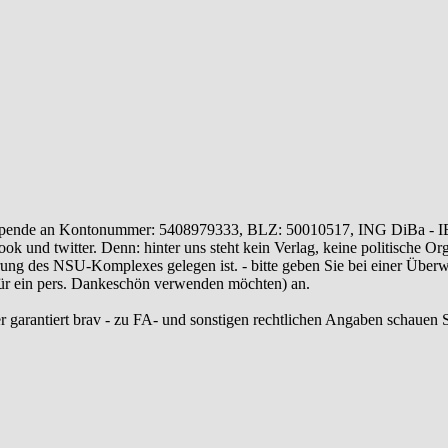
ende an Kontonummer: 5408979333, BLZ: 50010517, ING DiBa - 
 und twitter. Denn: hinter uns steht kein Verlag, keine politische Or
ung des NSU-Komplexes gelegen ist. - bitte geben Sie bei einer Üb
 für ein pers. Dankeschön verwenden möchten) an.
r garantiert brav - zu FA- und sonstigen rechtlichen Angaben schauen S