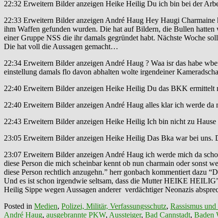
22:32 Erweitern Bilder anzeigen Heike Heilig Du ich bin bei der Arbe
22:33 Erweitern Bilder anzeigen André Haug Hey Haugi Charmaine ha
ihm Waffen gefunden wurden. Die hat auf Bildern, die Bullen hatten
einer Gruppe NSS die ihr damals gegründet habt. Nächste Woche soll s
Die hat voll die Aussagen gemacht…
22:34 Erweitern Bilder anzeigen André Haug ? Waa isr das habe wben 
einstellung damals flo davon abhalten wolte irgendeiner Kameradschaf
22:40 Erweitern Bilder anzeigen Heike Heilig Du das BKK ermittelt 
22:40 Erweitern Bilder anzeigen André Haug alles klar ich werde da m
22:43 Erweitern Bilder anzeigen Heike Heilig Ich bin nicht zu Hause 
23:05 Erweitern Bilder anzeigen Heike Heilig Das Bka war bei uns. 
23:07 Erweitern Bilder anzeigen André Haug ich werde mich da scho
diese Person die mich scheinbar kennt ob nun charmain oder sonst w
diese Person rechtlich anzugehn.” herr gonbach kommentiert daz
Und es ist schon irgendwie seltsam, dass die Mutter HEIKE HEILIG” 
Heilig Sippe wegen Aussagen anderer verdächtiger Neonazis absprec
Posted in
Medien
,
Polizei, Militär, Verfassungsschutz
,
Rassismus und
André Haug
,
ausgebrannte PKW
,
Aussteiger
,
Bad Cannstadt
,
Baden 