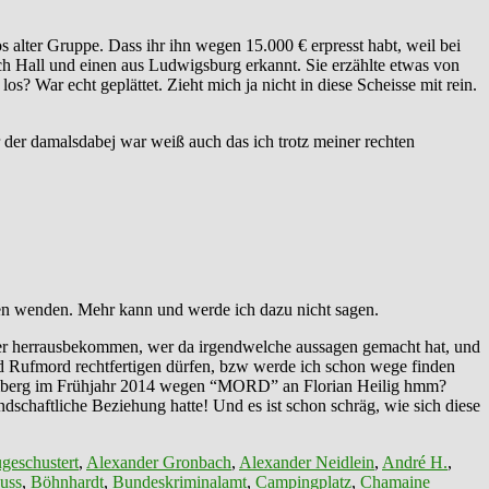
lter Gruppe. Dass ihr ihn wegen 15.000 € erpresst habt, weil bei
ch Hall und einen aus Ludwigsburg erkannt. Sie erzählte etwas von
 War echt geplättet. Zieht mich ja nicht in diese Scheisse mit rein.
 der damalsdabej war weiß auch das ich trotz meiner rechten
nen wenden. Mehr kann und werde ich dazu nicht sagen.
ter herrausbekommen, wer da irgendwelche aussagen gemacht hat, und
nd Rufmord rechtfertigen dürfen, bzw werde ich schon wege finden
emberg im Frühjahr 2014 wegen “MORD” an Florian Heilig hmm?
chaftliche Beziehung hatte! Und es ist schon schräg, wie sich diese
geschustert
,
Alexander Gronbach
,
Alexander Neidlein
,
André H.
,
uss
,
Böhnhardt
,
Bundeskriminalamt
,
Campingplatz
,
Chamaine