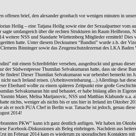
en offenen brief, den alexander gronbach vor wenigen minuten in unse
orian Heilig – eine Tatjana Heilig sowie eine der Sexualpartner vom 
er sagte umfangreich über die rechten Strukturen im Raum Heilbronn, 
weitere NSS und Standarte Württemberg Mitglieder ermittelt! Dies wur
geritten hatte. Unter diesem Decknamen “Bandini” wurde z.b. der Viz
A Clemens Binninger sowie das Zeugenschutzdezernat des LKA Baden Wü
ini” mit einem Schreibfehler versehen, ausgedruckt und genau diese
eur der Südwestpresse Thumilan Selvakumaran hatte, dass sie diese Ba
mehr finden! Dieser Thumilan Selvakumaran war nebenbei bemerkt im Ju
den nicht nach Ireland reisen. (Arbeitsvereinbarung…) Allerdings hat 
r Eberhard wollte zu einem späteren Zeitpunkt eine große Geschichte
 Thumilan Selvakumaran hin und behautet, er habe bislang alles in Eigen
 Yasmin Maier, Melisa Marijanovic, NSS und Matthias Klabunde u.a. a
hatte nichts, weniger als nichts bis er uns hier in Ireland im Oktober
e als er noch PUA Chef in Berlin war. Tatsache ist jedoch, genau dies
ugust 2014!
nnten PKW” kann ich ganz deutlich anfügen. Wir haben im Oktober 
iese Facebook-Diskussionen als Beleg einbringen. Nachdem aus heitere
b. Erst im Februar 2014 kam es wiederum zu sporadischen Kontakten m