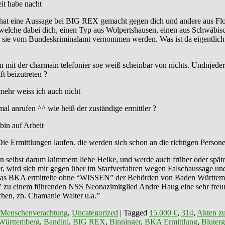
it habe nacht
t eine Aussage bei BIG REX gemacht gegen dich und andere aus Flos a
 welche dabei dich, einen Typ aus Wolpertshausen, einen aus Schwäbis
ie vom Bundeskriminalamt vernommen werden. Was ist da eigentlich los?
mit der charmain telefonier soe weiß scheinbar von nichts. Undnjeder
t beizutreten ?
mehr weiss ich auch nicht
al anrufen ^^ wie heiß der zuständige ermittler ?
bin auf Arbeit
Die Ermittlungen laufen. die werden sich schon an die richtigen Perso
n selbst darum kümmern liebe Heike, und werde auch früher oder spä
er, wird sich mir gegen über im Starfverfahren wegen Falschaussage u
u “Das BKA ermittelte ohne “WISSEN” der Behörden von Baden Württ
zu einem führenden NSS Neonazimitglied Andre Haug eine sehr freunds
hen, zb. Chamanie Walter u.a.”
 Menschenverachtung
,
Uncategorized
|
Tagged
15.000 €
,
314
,
Akten zu
Württemberg
,
Bandini
,
BIG REX
,
Binninger
,
BKA Ermittlung
,
Bluterg