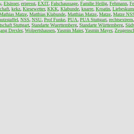
y
,
Elsässer
,
erpresst
,
EXIT
,
Falschaussage
,
Familie Heilig
,
Fehmann
,
F
chaft
,
kekz
,
Kiesewetter
,
KKK
,
Klabunde
,
knarre
,
Kroatin
,
Liebeskum
Mathias Matze
,
Matthias Klabunde
,
Matthias Matze
,
Matze
,
Matze NS
utzstaffel
,
NSS
,
NSU
,
Prof Funke
,
PUA
,
PUA Stuttgart
,
rechtsextrem
schaft Stuttgart
,
Standarte Wuerttemberg
,
Standarte Württemberg
,
Südw
ang Drexler
,
Wolpertshausen
,
Yasmin Maier
,
Yasmin Mayer
,
Zeugensch