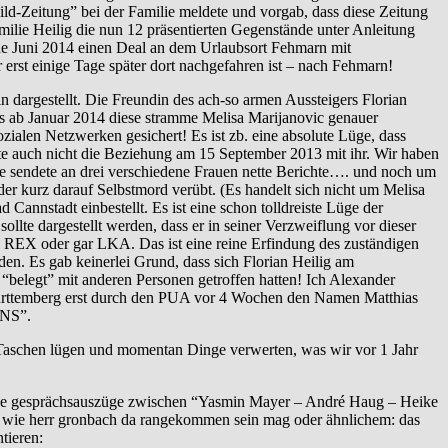
ild-Zeitung” bei der Familie meldete und vorgab, dass diese Zeitung
ie Heilig die nun 12 präsentierten Gegenstände unter Anleitung
de Juni 2014 einen Deal an dem Urlaubsort Fehmarn mit
erst einige Tage später dort nachgefahren ist – nach Fehmarn!
rgestellt. Die Freundin des ach-so armen Aussteigers Florian
ns ab Januar 2014 diese stramme Melisa Marijanovic genauer
ialen Netzwerken gesichert! Es ist zb. eine absolute Lüge, dass
ete auch nicht die Beziehung am 15 September 2013 mit ihr. Wir haben
e sendete an drei verschiedene Frauen nette Berichte…. und noch um
er kurz darauf Selbstmord verübt. (Es handelt sich nicht um Melisa
nnstadt einbestellt. Es ist eine schon tolldreiste Lüge der
llte dargestellt werden, dass er in seiner Verzweiflung vor dieser
 REX oder gar LKA. Das ist eine reine Erfindung des zuständigen
den. Es gab keinerlei Grund, dass sich Florian Heilig am
elegt” mit anderen Personen getroffen hatten! Ich Alexander
Württemberg erst durch den PUA vor 4 Wochen den Namen Matthias
UNS”.
aschen lügen und momentan Dinge verwerten, was wir vor 1 Jahr
kende gesprächsauszüge zwischen “Yasmin Mayer – André Haug – Heike
en wie herr gronbach da rangekommen sein mag oder ähnlichem: das
tieren: