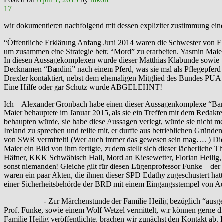
17
wir dokumentieren nachfolgend mit dessen expliziter zustimmung ein
“Öffentliche Erklärung Anfang Juni 2014 waren die Schwester von Fl
um zusammen eine Strategie betr. “Mord” zu erarbeiten. Yasmin Mai
In diesen Aussagekomplexen wurde dieser Matthias Klabunde sowie 14 
Decknamen “Bandini” nach einem Pferd, was sie mal als Pflegepferd 
Drexler kontaktiert, nebst dem ehemaligen Mitglied des Bundes PU
Eine Hilfe oder gar Schutz wurde ABGELEHNT!
Ich – Alexander Gronbach habe einen dieser Aussagenkomplexe “Band
Maier behauptete im Januar 2015, als sie ein Treffen mit dem Redakt
behaupten würde, sie habe diese Aussagen verlegt, würde sie nicht 
Ireland zu sprechen und teilte mit, er durfte aus betrieblichen Grün
von SWR vermittelt! (Wer auch immer das gewesen sein mag…. ) Diese
Maier ein Bild von ihm fertigte, zudem stellt sich dieser lächerliche
Häfner, KKK Schwäbisch Hall, Mord an Kiesewetter, Florian Heilig,
sonst niemanden! Gleiche gilt für diesen Lügenprofessor Funke – der 
waren ein paar Akten, die ihnen dieser SPD Edathy zugeschustert hatt
einer Sicherheitsbehörde der BRD mit einem Eingangsstempel von A
—————- Zur Märchenstunde der Familie Heilig bezüglich “ausgebra
Prof. Funke, sowie einem Wolf Wetzel vermittelt, wir können gerne d
Familie Heilig veröffentlichte, brachen wir zunächst den Kontakt a