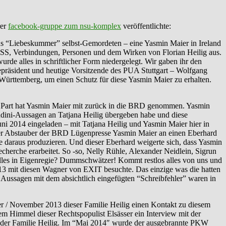
rer
facebook-gruppe zum nsu-komplex
veröffentlichte:
aus “Liebeskummer” selbst-Gemordeten – eine Yasmin Maier in Ireland
NSS, Verbindungen, Personen und dem Wirken von Florian Heilig aus.
de alles in schriftlicher Form niedergelegt. Wir gaben ihr den
epräsident und heutige Vorsitzende des PUA Stuttgart – Wolfgang
rttemberg, um einen Schutz für diese Yasmin Maier zu erhalten.
r Part hat Yasmin Maier mit zurück in die BRD genommen. Yasmin
ndini-Aussagen an Tatjana Heilig übergeben habe und diese
ni 2014 eingeladen – mit Tatjana Heilig und Yasmin Maier hier in
dieser Abstauber der BRD Lügenpresse Yasmin Maier an einen Eberhard
 daraus produzieren. Und dieser Eberhard weigerte sich, dass Yasmin
recherche erarbeitet. So -so, Nelly Rühle, Alexander Neidlein, Sigrun
lles in Eigenregie? Dummschwätzer! Kommt restlos alles von uns und
 2013 mit diesen Wagner von EXIT besuchte. Das einzige was die hatten
e Aussagen mit dem absichtlich eingefügten “Schreibfehler” waren in
/ November 2013 dieser Familie Heilig einen Kontakt zu diesem
m Himmel dieser Rechtspopulist Elsässer ein Interview mit der
it der Familie Heilig. Im “Mai 2014″ wurde der ausgebrannte PKW