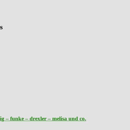
s
g – funke – drexler – melisa und co.