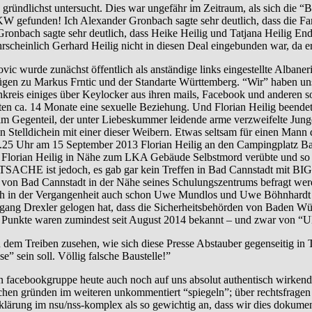
 gründlichst untersucht. Dies war ungefähr im Zeitraum, als sich die “B
efunden! Ich Alexander Gronbach sagte sehr deutlich, dass die Famil
nbach sagte sehr deutlich, dass Heike Heilig und Tatjana Heilig En
cheinlich Gerhard Heilig nicht in diesen Deal eingebunden war, da er 
unächst öffentlich als anständige links eingestellte Albanerin da
ezügen zu Markus Frntic und der Standarte Württemberg. “Wir” haben u
eis einiges über Keylocker aus ihren mails, Facebook und anderen soz
hatten ca. 14 Monate eine sexuelle Beziehung. Und Florian Heilig beend
im Gegenteil, der unter Liebeskummer leidende arme verzweifelte Jung
Stelldichein mit einer dieser Weibern. Etwas seltsam für einen Mann d
5 Uhr am 15 September 2013 Florian Heilig an den Campingplatz Bad Ca
ch Florian Heilig in Nähe zum LKA Gebäude Selbstmord verübte und so so
TSACHE ist jedoch, es gab gar kein Treffen in Bad Cannstadt mit BIG
ab von Bad Cannstadt in der Nähe seines Schulungszentrums befragt wer
h in der Vergangenheit auch schon Uwe Mundlos und Uwe Böhnhardt “b
fgang Drexler gelogen hat, dass die Sicherheitsbehörden von Baden 
 Punkte waren zumindest seit August 2014 bekannt – und zwar von “
reiben zusehen, wie sich diese Presse Abstauber gegenseitig in T
e” sein soll. Völlig falsche Baustelle!”
agten facebookgruppe heute auch noch auf uns absolut authentisch wir
rischen gründen im weiteren unkommentiert “spiegeln”; über rechtsfrag
ufklärung im nsu/nss-komplex als so gewichtig an, dass wir dies dokumen