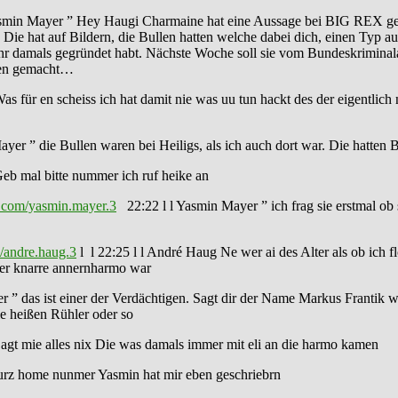
asmin Mayer ” Hey Haugi Charmaine hat eine Aussage bei BIG REX gema
Die hat auf Bildern, die Bullen hatten welche dabei dich, einen Typ 
hr damals gegründet habt. Nächste Woche soll sie vom Bundeskriminala
sagen gemacht…
s für en scheiss ich hat damit nie was uu tun hackt des der eigentlich
ayer ” die Bullen waren bei Heiligs, als ich auch dort war. Die hatten
eb mal bitte nummer ich ruf heike an
.com/yasmin.mayer.3
22:22 l l Yasmin Mayer ” ich frag sie erstmal ob 
/andre.haug.3
l l 22:25 l l André Haug Ne wer ai des Alter als ob ich f
 der knarre annernharmo war
 ” das ist einer der Verdächtigen. Sagt dir der Name Markus Frantik w
e heißen Rühler oder so
agt mie alles nix Die was damals immer mit eli an die harmo kamen
kurz home nunmer Yasmin hat mir eben geschriebrn