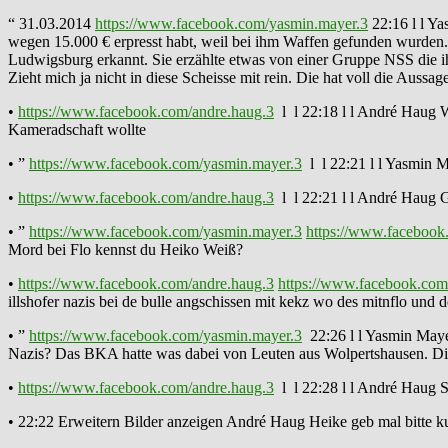
“ 31.03.2014
https://www.facebook.com/yasmin.mayer.3
22:16 l l Y
wegen 15.000 € erpresst habt, weil bei ihm Waffen gefunden wurden. 
Ludwigsburg erkannt. Sie erzählte etwas von einer Gruppe NSS die i
Zieht mich ja nicht in diese Scheisse mit rein. Die hat voll die Aus
•
https://www.facebook.com/andre.haug.3
l l 22:18 l l André Haug Wa
Kameradschaft wollte
• ”
https://www.facebook.com/yasmin.mayer.3
l l 22:21 l l Yasmin M
•
https://www.facebook.com/andre.haug.3
l l 22:21 l l André Haug G
• ”
https://www.facebook.com/yasmin.mayer.3
https://www.facebook
Mord bei Flo kennst du Heiko Weiß?
•
https://www.facebook.com/andre.haug.3
https://www.facebook.com
illshofer nazis bei de bulle angschissen mit kekz wo des mitnflo und
• ”
https://www.facebook.com/yasmin.mayer.3
22:26 l l Yasmin Mayer
Nazis? Das BKA hatte was dabei von Leuten aus Wolpertshausen. Di
•
https://www.facebook.com/andre.haug.3
l l 22:28 l l André Haug S
• 22:22 Erweitern Bilder anzeigen André Haug Heike geb mal bitte 