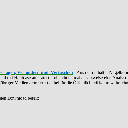
Vertagen, Verhindern und Vertuschen
-
Aus dem Inhalt: - ‪Nagelbomb
ahrrad mit Hardcase am Tatort und nicht einmal ansatzweise eine Anal
illfähriger Medienvertreter ist dabei für die Öffentlichkeit kaum wahrn
eien Download bereit: