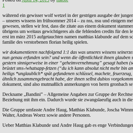
1
während ein gewisser wolf wetzel in der gestrigen ausgabe der jungen
– unseres wissens im frühsommer 2014 – zu nss, nsu und einigem mehr
gewesen, stellen wir fest, dass die zitate aus einem dokument stamme
übrigens um weitaus gewichtigeres als die fehlenden credits für den 
erst im märz 2015 aufgetauchten namen matthias klabunde auf dem sch
familie des verstorbenen florian heilig spielen.
wir dokumentieren nachfolgend 1:1 das was unseres wissens seinerzeit
nun genau erfunden sein? und wenn die öffentlichkeit ihnen glauben so
gestern sinnigerweise in einer “geheimvernehmung” gesagt haben (sol
brüstet sms-/whatsapp-fetzen (“du ich kann absolut nicht mehr bin am
heiligs *unglaublich* spät gefundenen schlüssel, machete, feuerzeug,
ähnlich zusammengebracht habe, der ihnen selbst dubios vorgekom
dokument, sind also mutmaßlich anmerkungen von herrn gronbach sel
Deckname „Bandini” – Allgemeine Angaben zur Gruppe der Rechtsextr
Beziehung mit ihm ein. Dadurch wurde sie zwangslaeufig auch in die 
Die Gruppe umfasste Andre Haug, Matthias Klabunde, Joscha Wimmer
Walter, Andreas Woerz sowie andere Personen.
Ueber Matthias Klabunde und Andre Haug gab es enge Verbindungen 