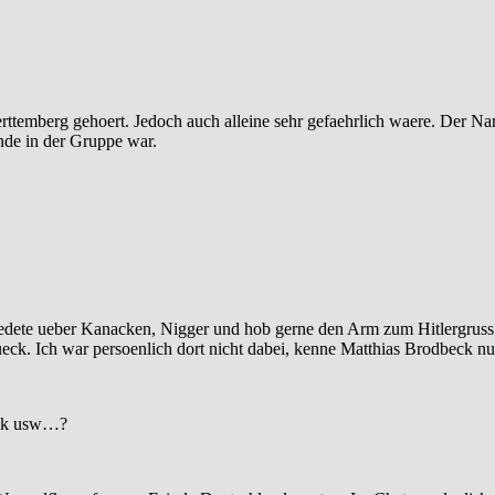
Wuerttemberg gehoert. Jedoch auch alleine sehr gefaehrlich waere. Der
nde in der Gruppe war.
edete ueber Kanacken, Nigger und hob gerne den Arm zum Hitlergruss.
tueck. Ich war persoenlich dort nicht dabei, kenne Matthias Brodbeck
ook usw…?