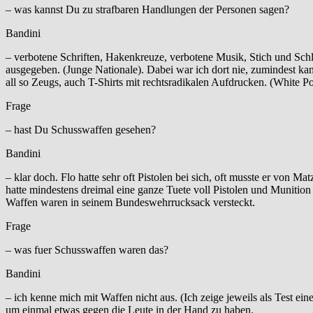
– was kannst Du zu strafbaren Handlungen der Personen sagen?
Bandini
– verbotene Schriften, Hakenkreuze, verbotene Musik, Stich und Sc
ausgegeben. (Junge Nationale). Dabei war ich dort nie, zumindest ka
all so Zeugs, auch T-Shirts mit rechtsradikalen Aufdrucken. (White 
Frage
– hast Du Schusswaffen gesehen?
Bandini
– klar doch. Flo hatte sehr oft Pistolen bei sich, oft musste er von
hatte mindestens dreimal eine ganze Tuete voll Pistolen und Munition
Waffen waren in seinem Bundeswehrrucksack versteckt.
Frage
– was fuer Schusswaffen waren das?
Bandini
– ich kenne mich mit Waffen nicht aus. (Ich zeige jeweils als Test ein
um einmal etwas gegen die Leute in der Hand zu haben.