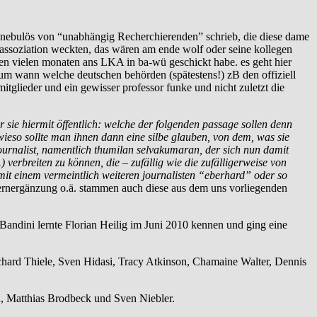
so nebulös von “unabhängig Recherchierenden” schrieb, die diese dame
 assoziation weckten, das wären am ende wolf oder seine kollegen
len vielen monaten ans LKA in ba-wü geschickt habe. es geht hier
rum wann welche deutschen behörden (spätestens!) zB den offiziell
glieder und ein gewisser professor funke und nicht zuletzt die
 sie hiermit öffentlich: welche der folgenden passage sollen denn
 wieso sollte man ihnen dann eine silbe glauben, von dem, was sie
ournalist, namentlich thumilan selvakumaran, der sich nun damit
erbreiten zu können, die – zufällig wie die zufälligerweise von
 mit einem vermeintlich weiteren journalisten “eberhard” oder so
rnergänzung o.ä. stammen auch diese aus dem uns vorliegenden
ndini lernte Florian Heilig im Juni 2010 kennen und ging eine
ard Thiele, Sven Hidasi, Tracy Atkinson, Chamaine Walter, Dennis
, Matthias Brodbeck und Sven Niebler.