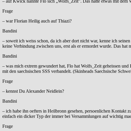
– auf Kwick nannte Flo sich „Wolfs_Zeit”. Das hatte etwas mit dem 
Frage
– war Florian Heilig auch auf Thiazi?
Bandini
– soweit ich weiss schon, da ich aber dort nicht war, kenne ich sein
keine Verbindung zwischen uns, erst als er ermordet wurde. Das hat m
Bandini
– was mich extrem gewundert hat, Flo hat Wolfs_Zeit geheissen und H
mit den saechsischen SSS verbandelt. (Skinheads Saechsische Schwei
Frage
– kennst Du Alexander Neidlein?
Bandini
– ich habe ihn oefters in Heilbronn gesehen, persoenlichen Kontakt zu
einfach ein dicker Typ der immer bei Versammlungen auf wichtig mac
Frage