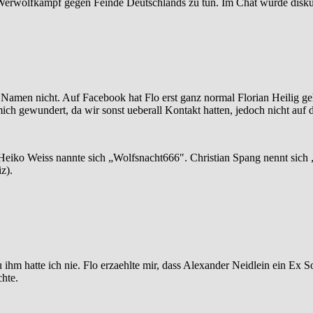
Werwolfkampf gegen Feinde Deutschlands zu tun. Im Chat wurde diskut
en Namen nicht. Auf Facebook hat Flo erst ganz normal Florian Heilig g
ich gewundert, da wir sonst ueberall Kontakt hatten, jedoch nicht auf 
eiko Weiss nannte sich „Wolfsnacht666″. Christian Spang nennt sich „
z).
 ihm hatte ich nie. Flo erzaehlte mir, dass Alexander Neidlein ein Ex S
hte.