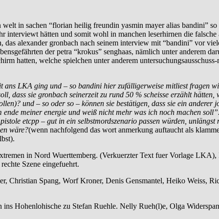
 welt in sachen “florian heilig freundin yasmin mayer alias bandini” 
 interviewt hätten und somit wohl in manchen leserhirnen die falsche
n, das alexander gronbach nach seinem interview mit “bandini” vor vie
lebensgefährten der petra “krokus” senghaas, nämlich unter anderem da
irm hatten, welche spielchen unter anderem untersuchungsausschuss-mit
 ans LKA ging und – so bandini hier zufälligerweise mitliest fragen wir
ll, dass sie gronbach seinerzeit zu rund 50 % scheisse erzählt hätten,
len)? und – so oder so – können sie bestätigen, dass sie ein anderer j
 ende meiner energie und weiß nicht mehr was ich noch machen soll”.) v
 pistole etcpp – gut in ein selbstmordszenario passen würden, unlängst
men wäre?
(wenn nachfolgend das wort anmerkung auftaucht als klamme
bst).
emen in Nord Wuerttemberg. (Verkuerzter Text fuer Vorlage LKA), Ba
rechte Szene eingefuehrt.
, Christian Spang, Worf Kroner, Denis Gensmantel, Heiko Weiss, Rich
ins Hohenlohische zu Stefan Ruehle. Nelly Rueh(l)e, Olga Widerspan