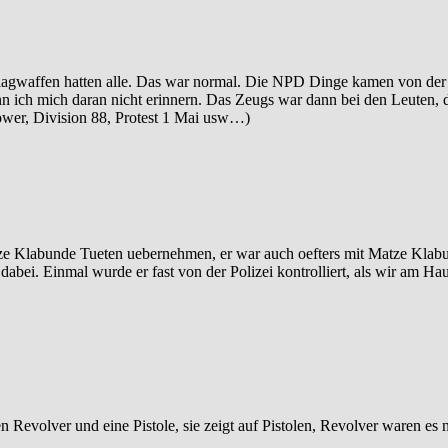
hlagwaffen hatten alle. Das war normal. Die NPD Dinge kamen von der
nn ich mich daran nicht erinnern. Das Zeugs war dann bei den Leuten, 
Power, Division 88, Protest 1 Mai usw…)
 Matze Klabunde Tueten uebernehmen, er war auch oefters mit Matze Kla
 dabei. Einmal wurde er fast von der Polizei kontrolliert, als wir am H
en Revolver und eine Pistole, sie zeigt auf Pistolen, Revolver waren es 