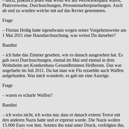
– doch, praktisch jedes Mal wenn wir am Wertwiesenpark waren,
Platzverweise, Durchsuchungen, Personenueberpruefungen. Auch
ab und zu wurden welche mit auf das Revier genommen.
Frage
– Florian Heilig hatte irgendwann wegen seiner Vorgehensweise am
1 Mai 2011 eine Hausdurchsuchung, was weisst Du darueber?
Bandini
– ich habe das Zimmer gesehen, wie es danach ausgesehen hat. Es
gab zwei Durchsuchungen, einmal im Mai und einmal in dem
Wohnheim am Krankenhaus Gesundbrunnen Heilbronn. Das war
ungefaehr im Juli 2011. Da hat man wie Flo erzaehlte auch Waffen
aufgefunden. Was mich wunderte, es gab nie eine Anzeige.
Frage
– waren es scharfe Waffen?
Bandini
– ich weiss nicht, ich weiss nur, dass er danach extrem Terror mit
den anderen Nazis hatte und er erpresst wurde. Die Nazis wollen
15.000 Euro von ihm. Setzten ihn total unter Druck, verfolgten ihn,