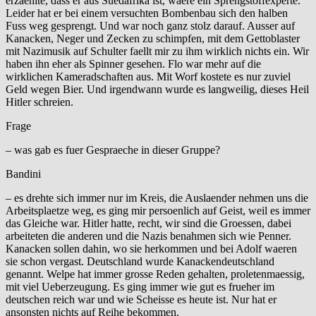
erzaehlte, dass er aus Suedafrika ist, waere ein Sprengstoffexperte.
Leider hat er bei einem versuchten Bombenbau sich den halben
Fuss weg gesprengt. Und war noch ganz stolz darauf. Ausser auf
Kanacken, Neger und Zecken zu schimpfen, mit dem Gettoblaster
mit Nazimusik auf Schulter faellt mir zu ihm wirklich nichts ein. Wir
haben ihn eher als Spinner gesehen. Flo war mehr auf die
wirklichen Kameradschaften aus. Mit Worf kostete es nur zuviel
Geld wegen Bier. Und irgendwann wurde es langweilig, dieses Heil
Hitler schreien.
Frage
– was gab es fuer Gespraeche in dieser Gruppe?
Bandini
– es drehte sich immer nur im Kreis, die Auslaender nehmen uns die
Arbeitsplaetze weg, es ging mir persoenlich auf Geist, weil es immer
das Gleiche war. Hitler hatte, recht, wir sind die Groessen, dabei
arbeiteten die anderen und die Nazis benahmen sich wie Penner.
Kanacken sollen dahin, wo sie herkommen und bei Adolf waeren
sie schon vergast. Deutschland wurde Kanackendeutschland
genannt. Welpe hat immer grosse Reden gehalten, proletenmaessig,
mit viel Ueberzeugung. Es ging immer wie gut es frueher im
deutschen reich war und wie Scheisse es heute ist. Nur hat er
ansonsten nichts auf Reihe bekommen.