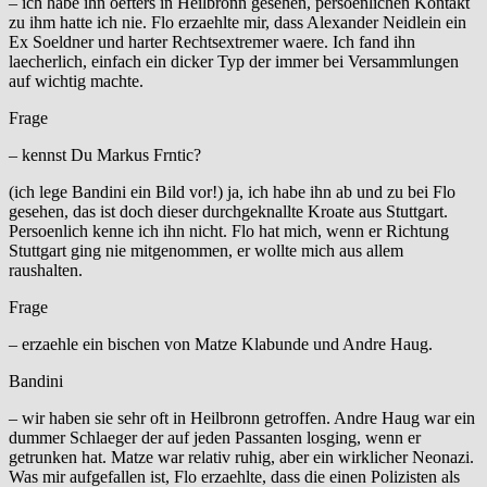
– ich habe ihn oefters in Heilbronn gesehen, persoenlichen Kontakt
zu ihm hatte ich nie. Flo erzaehlte mir, dass Alexander Neidlein ein
Ex Soeldner und harter Rechtsextremer waere. Ich fand ihn
laecherlich, einfach ein dicker Typ der immer bei Versammlungen
auf wichtig machte.
Frage
– kennst Du Markus Frntic?
(ich lege Bandini ein Bild vor!) ja, ich habe ihn ab und zu bei Flo
gesehen, das ist doch dieser durchgeknallte Kroate aus Stuttgart.
Persoenlich kenne ich ihn nicht. Flo hat mich, wenn er Richtung
Stuttgart ging nie mitgenommen, er wollte mich aus allem
raushalten.
Frage
– erzaehle ein bischen von Matze Klabunde und Andre Haug.
Bandini
– wir haben sie sehr oft in Heilbronn getroffen. Andre Haug war ein
dummer Schlaeger der auf jeden Passanten losging, wenn er
getrunken hat. Matze war relativ ruhig, aber ein wirklicher Neonazi.
Was mir aufgefallen ist, Flo erzaehlte, dass die einen Polizisten als