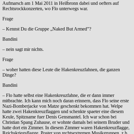
Aufmarsch am 1 Mai 2011 in Heilbronn dabei und oefters auf
Rechtsrockkonzerten, wo Flo unterwegs war.
Frage
– Kennst Du die Gruppe „Naked But Armed”?
Bandini
– nein sagt mir nichts.
Frage
– woher hatten diese Leute die Hakenkreuzfahnen, die ganzen
Dinge?
Bandini
– Flo hatte selbst eine Hakenkreuzfahne, die er dann immer
mitbrachte. Ich kann mich noch daran erinnern, dass Flo seine erste
Nazi-Bomberjacke von Matze geschenkt bekommen hat. Welpe
hatte zwei Hakenkreuzflaggen und schenkte spaeter eine diesem
Keule, Spitzname fuer Denis Gensmantel. Ich war schon bei
Christian Spang Zuhause, er wohnte damals bei seinem Bruder und
hatte dort ein Zimmer. In diesem Zimmer waren Hakenkreuzflagge,
Reichskriegsflagge, Poster von rechtsextremen Musikgruppen, z.b.