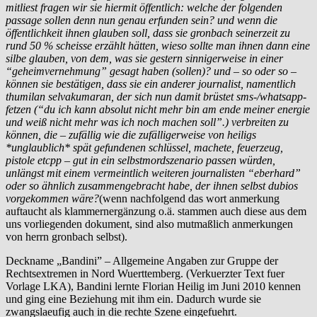
mitliest fragen wir sie hiermit öffentlich: welche der folgenden
passage sollen denn nun genau erfunden sein? und wenn die
öffentlichkeit ihnen glauben soll, dass sie gronbach seinerzeit zu
rund 50 % scheisse erzählt hätten, wieso sollte man ihnen dann eine
silbe glauben, von dem, was sie gestern sinnigerweise in einer
“geheimvernehmung” gesagt haben (sollen)? und – so oder so –
können sie bestätigen, dass sie ein anderer journalist, namentlich
thumilan selvakumaran, der sich nun damit brüstet sms-/whatsapp-
fetzen (“du ich kann absolut nicht mehr bin am ende meiner energie
und weiß nicht mehr was ich noch machen soll”.) verbreiten zu
können, die – zufällig wie die zufälligerweise von heiligs
*unglaublich* spät gefundenen schlüssel, machete, feuerzeug,
pistole etcpp – gut in ein selbstmordszenario passen würden,
unlängst mit einem vermeintlich weiteren journalisten “eberhard”
oder so ähnlich zusammengebracht habe, der ihnen selbst dubios
vorgekommen wäre?
(wenn nachfolgend das wort anmerkung
auftaucht als klammernergänzung o.ä. stammen auch diese aus dem
uns vorliegenden dokument, sind also mutmaßlich anmerkungen
von herrn gronbach selbst).
Deckname „Bandini” – Allgemeine Angaben zur Gruppe der
Rechtsextremen in Nord Wuerttemberg. (Verkuerzter Text fuer
Vorlage LKA), Bandini lernte Florian Heilig im Juni 2010 kennen
und ging eine Beziehung mit ihm ein. Dadurch wurde sie
zwangslaeufig auch in die rechte Szene eingefuehrt.