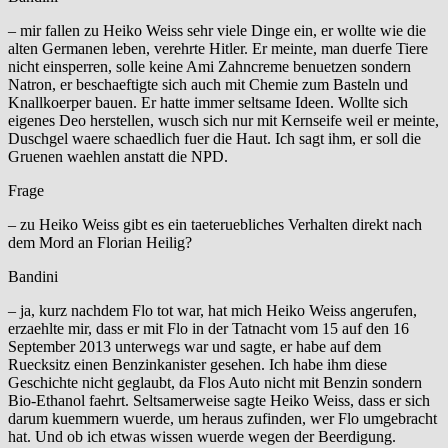
– mir fallen zu Heiko Weiss sehr viele Dinge ein, er wollte wie die
alten Germanen leben, verehrte Hitler. Er meinte, man duerfe Tiere
nicht einsperren, solle keine Ami Zahncreme benuetzen sondern
Natron, er beschaeftigte sich auch mit Chemie zum Basteln und
Knallkoerper bauen. Er hatte immer seltsame Ideen. Wollte sich
eigenes Deo herstellen, wusch sich nur mit Kernseife weil er meinte,
Duschgel waere schaedlich fuer die Haut. Ich sagt ihm, er soll die
Gruenen waehlen anstatt die NPD.
Frage
– zu Heiko Weiss gibt es ein taeteruebliches Verhalten direkt nach
dem Mord an Florian Heilig?
Bandini
– ja, kurz nachdem Flo tot war, hat mich Heiko Weiss angerufen,
erzaehlte mir, dass er mit Flo in der Tatnacht vom 15 auf den 16
September 2013 unterwegs war und sagte, er habe auf dem
Ruecksitz einen Benzinkanister gesehen. Ich habe ihm diese
Geschichte nicht geglaubt, da Flos Auto nicht mit Benzin sondern
Bio-Ethanol faehrt. Seltsamerweise sagte Heiko Weiss, dass er sich
darum kuemmern wuerde, um heraus zufinden, wer Flo umgebracht
hat. Und ob ich etwas wissen wuerde wegen der Beerdigung.