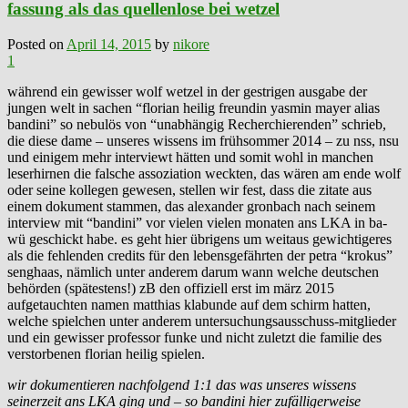
fassung als das quellenlose bei wetzel
Posted on
April 14, 2015
by
nikore
1
während ein gewisser wolf wetzel in der gestrigen ausgabe der
jungen welt in sachen “florian heilig freundin yasmin mayer alias
bandini” so nebulös von “unabhängig Recherchierenden” schrieb,
die diese dame – unseres wissens im frühsommer 2014 – zu nss, nsu
und einigem mehr interviewt hätten und somit wohl in manchen
leserhirnen die falsche assoziation weckten, das wären am ende wolf
oder seine kollegen gewesen, stellen wir fest, dass die zitate aus
einem dokument stammen, das alexander gronbach nach seinem
interview mit “bandini” vor vielen vielen monaten ans LKA in ba-
wü geschickt habe. es geht hier übrigens um weitaus gewichtigeres
als die fehlenden credits für den lebensgefährten der petra “krokus”
senghaas, nämlich unter anderem darum wann welche deutschen
behörden (spätestens!) zB den offiziell erst im märz 2015
aufgetauchten namen matthias klabunde auf dem schirm hatten,
welche spielchen unter anderem untersuchungsausschuss-mitglieder
und ein gewisser professor funke und nicht zuletzt die familie des
verstorbenen florian heilig spielen.
wir dokumentieren nachfolgend 1:1 das was unseres wissens
seinerzeit ans LKA ging und – so bandini hier zufälligerweise