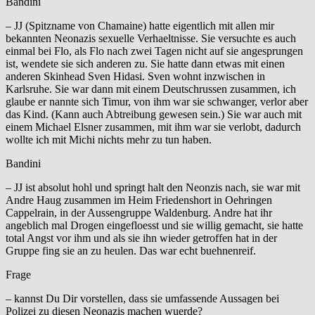
Bandini
– JJ (Spitzname von Chamaine) hatte eigentlich mit allen mir
bekannten Neonazis sexuelle Verhaeltnisse. Sie versuchte es auch
einmal bei Flo, als Flo nach zwei Tagen nicht auf sie angesprungen
ist, wendete sie sich anderen zu. Sie hatte dann etwas mit einen
anderen Skinhead Sven Hidasi. Sven wohnt inzwischen in
Karlsruhe. Sie war dann mit einem Deutschrussen zusammen, ich
glaube er nannte sich Timur, von ihm war sie schwanger, verlor aber
das Kind. (Kann auch Abtreibung gewesen sein.) Sie war auch mit
einem Michael Elsner zusammen, mit ihm war sie verlobt, dadurch
wollte ich mit Michi nichts mehr zu tun haben.
Bandini
– JJ ist absolut hohl und springt halt den Neonzis nach, sie war mit
Andre Haug zusammen im Heim Friedenshort in Oehringen
Cappelrain, in der Aussengruppe Waldenburg. Andre hat ihr
angeblich mal Drogen eingefloesst und sie willig gemacht, sie hatte
total Angst vor ihm und als sie ihn wieder getroffen hat in der
Gruppe fing sie an zu heulen. Das war echt buehnenreif.
Frage
– kannst Du Dir vorstellen, dass sie umfassende Aussagen bei
Polizei zu diesen Neonazis machen wuerde?