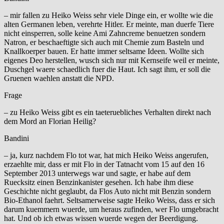
– mir fallen zu Heiko Weiss sehr viele Dinge ein, er wollte wie die
alten Germanen leben, verehrte Hitler. Er meinte, man duerfe Tiere
nicht einsperren, solle keine Ami Zahncreme benuetzen sondern
Natron, er beschaeftigte sich auch mit Chemie zum Basteln und
Knallkoerper bauen. Er hatte immer seltsame Ideen. Wollte sich
eigenes Deo herstellen, wusch sich nur mit Kernseife weil er meinte,
Duschgel waere schaedlich fuer die Haut. Ich sagt ihm, er soll die
Gruenen waehlen anstatt die NPD.
Frage
– zu Heiko Weiss gibt es ein taeteruebliches Verhalten direkt nach
dem Mord an Florian Heilig?
Bandini
– ja, kurz nachdem Flo tot war, hat mich Heiko Weiss angerufen,
erzaehlte mir, dass er mit Flo in der Tatnacht vom 15 auf den 16
September 2013 unterwegs war und sagte, er habe auf dem
Ruecksitz einen Benzinkanister gesehen. Ich habe ihm diese
Geschichte nicht geglaubt, da Flos Auto nicht mit Benzin sondern
Bio-Ethanol faehrt. Seltsamerweise sagte Heiko Weiss, dass er sich
darum kuemmern wuerde, um heraus zufinden, wer Flo umgebracht
hat. Und ob ich etwas wissen wuerde wegen der Beerdigung.