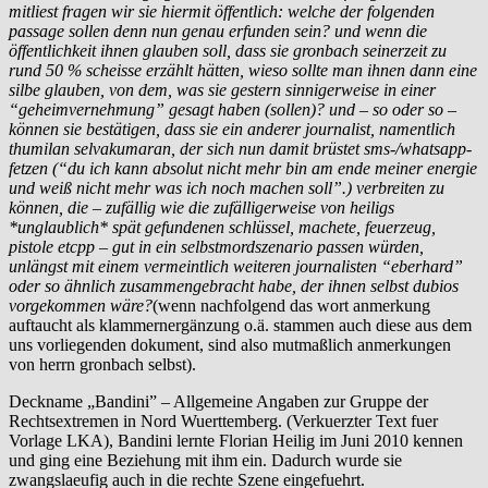
mitliest fragen wir sie hiermit öffentlich: welche der folgenden
passage sollen denn nun genau erfunden sein? und wenn die
öffentlichkeit ihnen glauben soll, dass sie gronbach seinerzeit zu
rund 50 % scheisse erzählt hätten, wieso sollte man ihnen dann eine
silbe glauben, von dem, was sie gestern sinnigerweise in einer
“geheimvernehmung” gesagt haben (sollen)? und – so oder so –
können sie bestätigen, dass sie ein anderer journalist, namentlich
thumilan selvakumaran, der sich nun damit brüstet sms-/whatsapp-
fetzen (“du ich kann absolut nicht mehr bin am ende meiner energie
und weiß nicht mehr was ich noch machen soll”.) verbreiten zu
können, die – zufällig wie die zufälligerweise von heiligs
*unglaublich* spät gefundenen schlüssel, machete, feuerzeug,
pistole etcpp – gut in ein selbstmordszenario passen würden,
unlängst mit einem vermeintlich weiteren journalisten “eberhard”
oder so ähnlich zusammengebracht habe, der ihnen selbst dubios
vorgekommen wäre?
(wenn nachfolgend das wort anmerkung
auftaucht als klammernergänzung o.ä. stammen auch diese aus dem
uns vorliegenden dokument, sind also mutmaßlich anmerkungen
von herrn gronbach selbst).
Deckname „Bandini” – Allgemeine Angaben zur Gruppe der
Rechtsextremen in Nord Wuerttemberg. (Verkuerzter Text fuer
Vorlage LKA), Bandini lernte Florian Heilig im Juni 2010 kennen
und ging eine Beziehung mit ihm ein. Dadurch wurde sie
zwangslaeufig auch in die rechte Szene eingefuehrt.