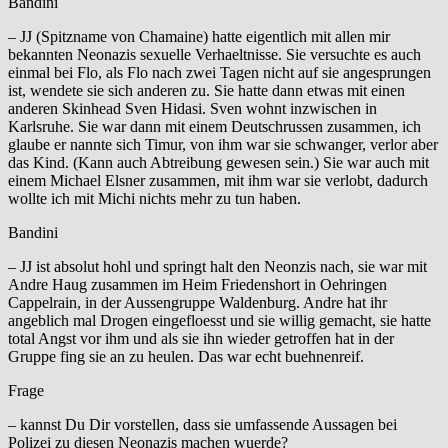
Bandini
– JJ (Spitzname von Chamaine) hatte eigentlich mit allen mir
bekannten Neonazis sexuelle Verhaeltnisse. Sie versuchte es auch
einmal bei Flo, als Flo nach zwei Tagen nicht auf sie angesprungen
ist, wendete sie sich anderen zu. Sie hatte dann etwas mit einen
anderen Skinhead Sven Hidasi. Sven wohnt inzwischen in
Karlsruhe. Sie war dann mit einem Deutschrussen zusammen, ich
glaube er nannte sich Timur, von ihm war sie schwanger, verlor aber
das Kind. (Kann auch Abtreibung gewesen sein.) Sie war auch mit
einem Michael Elsner zusammen, mit ihm war sie verlobt, dadurch
wollte ich mit Michi nichts mehr zu tun haben.
Bandini
– JJ ist absolut hohl und springt halt den Neonzis nach, sie war mit
Andre Haug zusammen im Heim Friedenshort in Oehringen
Cappelrain, in der Aussengruppe Waldenburg. Andre hat ihr
angeblich mal Drogen eingefloesst und sie willig gemacht, sie hatte
total Angst vor ihm und als sie ihn wieder getroffen hat in der
Gruppe fing sie an zu heulen. Das war echt buehnenreif.
Frage
– kannst Du Dir vorstellen, dass sie umfassende Aussagen bei
Polizei zu diesen Neonazis machen wuerde?