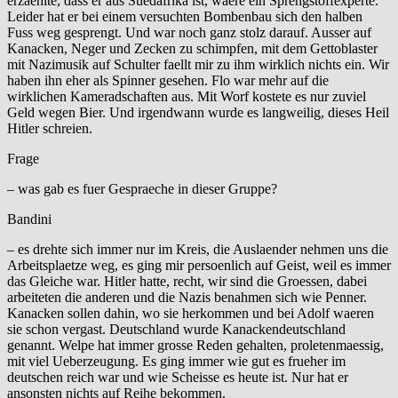
erzaehlte, dass er aus Suedafrika ist, waere ein Sprengstoffexperte.
Leider hat er bei einem versuchten Bombenbau sich den halben
Fuss weg gesprengt. Und war noch ganz stolz darauf. Ausser auf
Kanacken, Neger und Zecken zu schimpfen, mit dem Gettoblaster
mit Nazimusik auf Schulter faellt mir zu ihm wirklich nichts ein. Wir
haben ihn eher als Spinner gesehen. Flo war mehr auf die
wirklichen Kameradschaften aus. Mit Worf kostete es nur zuviel
Geld wegen Bier. Und irgendwann wurde es langweilig, dieses Heil
Hitler schreien.
Frage
– was gab es fuer Gespraeche in dieser Gruppe?
Bandini
– es drehte sich immer nur im Kreis, die Auslaender nehmen uns die
Arbeitsplaetze weg, es ging mir persoenlich auf Geist, weil es immer
das Gleiche war. Hitler hatte, recht, wir sind die Groessen, dabei
arbeiteten die anderen und die Nazis benahmen sich wie Penner.
Kanacken sollen dahin, wo sie herkommen und bei Adolf waeren
sie schon vergast. Deutschland wurde Kanackendeutschland
genannt. Welpe hat immer grosse Reden gehalten, proletenmaessig,
mit viel Ueberzeugung. Es ging immer wie gut es frueher im
deutschen reich war und wie Scheisse es heute ist. Nur hat er
ansonsten nichts auf Reihe bekommen.