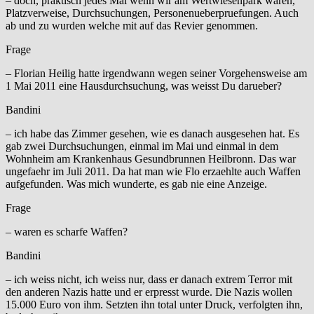
– doch, praktisch jedes Mal wenn wir am Wertwiesenpark waren,
Platzverweise, Durchsuchungen, Personenueberpruefungen. Auch
ab und zu wurden welche mit auf das Revier genommen.
Frage
– Florian Heilig hatte irgendwann wegen seiner Vorgehensweise am
1 Mai 2011 eine Hausdurchsuchung, was weisst Du darueber?
Bandini
– ich habe das Zimmer gesehen, wie es danach ausgesehen hat. Es
gab zwei Durchsuchungen, einmal im Mai und einmal in dem
Wohnheim am Krankenhaus Gesundbrunnen Heilbronn. Das war
ungefaehr im Juli 2011. Da hat man wie Flo erzaehlte auch Waffen
aufgefunden. Was mich wunderte, es gab nie eine Anzeige.
Frage
– waren es scharfe Waffen?
Bandini
– ich weiss nicht, ich weiss nur, dass er danach extrem Terror mit
den anderen Nazis hatte und er erpresst wurde. Die Nazis wollen
15.000 Euro von ihm. Setzten ihn total unter Druck, verfolgten ihn,