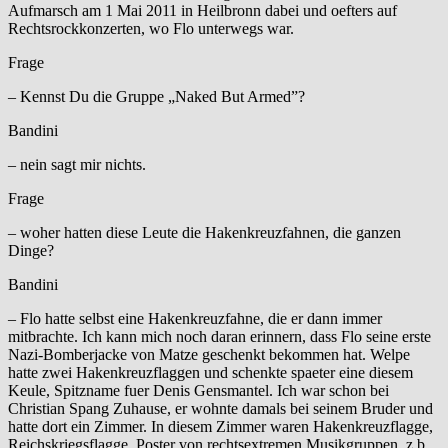
Aufmarsch am 1 Mai 2011 in Heilbronn dabei und oefters auf
Rechtsrockkonzerten, wo Flo unterwegs war.
Frage
– Kennst Du die Gruppe „Naked But Armed”?
Bandini
– nein sagt mir nichts.
Frage
– woher hatten diese Leute die Hakenkreuzfahnen, die ganzen
Dinge?
Bandini
– Flo hatte selbst eine Hakenkreuzfahne, die er dann immer
mitbrachte. Ich kann mich noch daran erinnern, dass Flo seine erste
Nazi-Bomberjacke von Matze geschenkt bekommen hat. Welpe
hatte zwei Hakenkreuzflaggen und schenkte spaeter eine diesem
Keule, Spitzname fuer Denis Gensmantel. Ich war schon bei
Christian Spang Zuhause, er wohnte damals bei seinem Bruder und
hatte dort ein Zimmer. In diesem Zimmer waren Hakenkreuzflagge,
Reichskriegsflagge, Poster von rechtsextremen Musikgruppen, z.b.