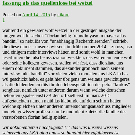
fassung als das quellenlose bei wetzel
Posted on
April 14, 2015
by
nikore
1
während ein gewisser wolf wetzel in der gestrigen ausgabe der
jungen welt in sachen “florian heilig freundin yasmin mayer alias
bandini” so nebulös von “unabhängig Recherchierenden” schrieb,
die diese dame – unseres wissens im frühsommer 2014 – zu nss, nsu
und einigem mehr interviewt hätten und somit wohl in manchen
leserhirnen die falsche assoziation weckten, das wären am ende wolf
oder seine kollegen gewesen, stellen wir fest, dass die zitate aus
einem dokument stammen, das alexander gronbach nach seinem
interview mit “bandini” vor vielen vielen monaten ans LKA in ba-
wü geschickt habe. es geht hier übrigens um weitaus gewichtigeres
als die fehlenden credits für den lebensgefährten der petra “krokus”
senghaas, nämlich unter anderem darum wann welche deutschen
behörden (spätestens!) zB den offiziell erst im märz 2015
aufgetauchten namen matthias klabunde auf dem schirm hatten,
welche spielchen unter anderem untersuchungsausschuss-mitglieder
und ein gewisser professor funke und nicht zuletzt die familie des
verstorbenen florian heilig spielen.
wir dokumentieren nachfolgend 1:1 das was unseres wissens
seinerzeit ans LKA ging und – so bandini hier zufälligerweise