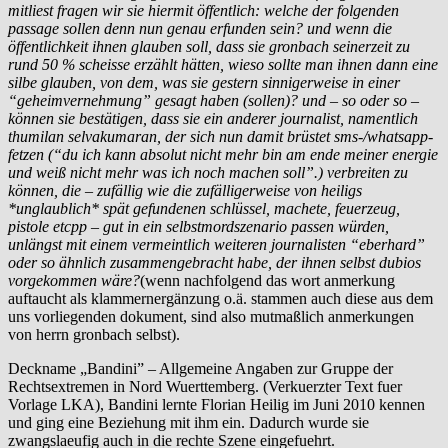
mitliest fragen wir sie hiermit öffentlich: welche der folgenden
passage sollen denn nun genau erfunden sein? und wenn die
öffentlichkeit ihnen glauben soll, dass sie gronbach seinerzeit zu
rund 50 % scheisse erzählt hätten, wieso sollte man ihnen dann eine
silbe glauben, von dem, was sie gestern sinnigerweise in einer
“geheimvernehmung” gesagt haben (sollen)? und – so oder so –
können sie bestätigen, dass sie ein anderer journalist, namentlich
thumilan selvakumaran, der sich nun damit brüstet sms-/whatsapp-
fetzen (“du ich kann absolut nicht mehr bin am ende meiner energie
und weiß nicht mehr was ich noch machen soll”.) verbreiten zu
können, die – zufällig wie die zufälligerweise von heiligs
*unglaublich* spät gefundenen schlüssel, machete, feuerzeug,
pistole etcpp – gut in ein selbstmordszenario passen würden,
unlängst mit einem vermeintlich weiteren journalisten “eberhard”
oder so ähnlich zusammengebracht habe, der ihnen selbst dubios
vorgekommen wäre?
(wenn nachfolgend das wort anmerkung
auftaucht als klammernergänzung o.ä. stammen auch diese aus dem
uns vorliegenden dokument, sind also mutmaßlich anmerkungen
von herrn gronbach selbst).
Deckname „Bandini” – Allgemeine Angaben zur Gruppe der
Rechtsextremen in Nord Wuerttemberg. (Verkuerzter Text fuer
Vorlage LKA), Bandini lernte Florian Heilig im Juni 2010 kennen
und ging eine Beziehung mit ihm ein. Dadurch wurde sie
zwangslaeufig auch in die rechte Szene eingefuehrt.