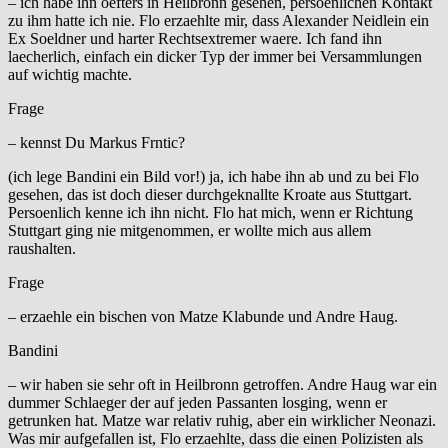
– ich habe ihn oefters in Heilbronn gesehen, persoenlichen Kontakt
zu ihm hatte ich nie. Flo erzaehlte mir, dass Alexander Neidlein ein
Ex Soeldner und harter Rechtsextremer waere. Ich fand ihn
laecherlich, einfach ein dicker Typ der immer bei Versammlungen
auf wichtig machte.
Frage
– kennst Du Markus Frntic?
(ich lege Bandini ein Bild vor!) ja, ich habe ihn ab und zu bei Flo
gesehen, das ist doch dieser durchgeknallte Kroate aus Stuttgart.
Persoenlich kenne ich ihn nicht. Flo hat mich, wenn er Richtung
Stuttgart ging nie mitgenommen, er wollte mich aus allem
raushalten.
Frage
– erzaehle ein bischen von Matze Klabunde und Andre Haug.
Bandini
– wir haben sie sehr oft in Heilbronn getroffen. Andre Haug war ein
dummer Schlaeger der auf jeden Passanten losging, wenn er
getrunken hat. Matze war relativ ruhig, aber ein wirklicher Neonazi.
Was mir aufgefallen ist, Flo erzaehlte, dass die einen Polizisten als