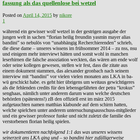
fassung als das quellenlose bei wetzel
Posted on
April 14, 2015
by
nikore
1
während ein gewisser wolf wetzel in der gestrigen ausgabe der
jungen welt in sachen “florian heilig freundin yasmin mayer alias
bandini” so nebulös von “unabhängig Recherchierenden” schrieb,
die diese dame – unseres wissens im frühsommer 2014 – zu nss, nsu
und einigem mehr interviewt hätten und somit wohl in manchen
leserhirnen die falsche assoziation weckten, das wären am ende wolf
oder seine kollegen gewesen, stellen wir fest, dass die zitate aus
einem dokument stammen, das alexander gronbach nach seinem
interview mit “bandini” vor vielen vielen monaten ans LKA in ba-
wü geschickt habe. es geht hier übrigens um weitaus gewichtigeres
als die fehlenden credits für den lebensgefährten der petra “krokus”
senghaas, nämlich unter anderem darum wann welche deutschen
behörden (spätestens!) zB den offiziell erst im märz 2015
aufgetauchten namen matthias klabunde auf dem schirm hatten,
welche spielchen unter anderem untersuchungsausschuss-mitglieder
und ein gewisser professor funke und nicht zuletzt die familie des
verstorbenen florian heilig spielen.
wir dokumentieren nachfolgend 1:1 das was unseres wissens
seinerzeit ans LKA ging und – so bandini hier zufälligerweise