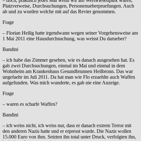
– doch, praktisch jedes Mal wenn wir am Wertwiesenpark waren,
Platzverweise, Durchsuchungen, Personenueberpruefungen. Auch
ab und zu wurden welche mit auf das Revier genommen.
Frage
– Florian Heilig hatte irgendwann wegen seiner Vorgehensweise am
1 Mai 2011 eine Hausdurchsuchung, was weisst Du darueber?
Bandini
– ich habe das Zimmer gesehen, wie es danach ausgesehen hat. Es
gab zwei Durchsuchungen, einmal im Mai und einmal in dem
Wohnheim am Krankenhaus Gesundbrunnen Heilbronn. Das war
ungefaehr im Juli 2011. Da hat man wie Flo erzaehlte auch Waffen
aufgefunden. Was mich wunderte, es gab nie eine Anzeige.
Frage
– waren es scharfe Waffen?
Bandini
– ich weiss nicht, ich weiss nur, dass er danach extrem Terror mit
den anderen Nazis hatte und er erpresst wurde. Die Nazis wollen
15.000 Euro von ihm. Setzten ihn total unter Druck, verfolgten ihn,