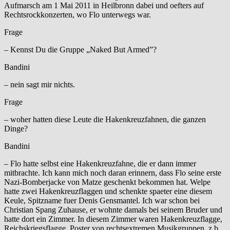
Aufmarsch am 1 Mai 2011 in Heilbronn dabei und oefters auf
Rechtsrockkonzerten, wo Flo unterwegs war.
Frage
– Kennst Du die Gruppe „Naked But Armed”?
Bandini
– nein sagt mir nichts.
Frage
– woher hatten diese Leute die Hakenkreuzfahnen, die ganzen
Dinge?
Bandini
– Flo hatte selbst eine Hakenkreuzfahne, die er dann immer
mitbrachte. Ich kann mich noch daran erinnern, dass Flo seine erste
Nazi-Bomberjacke von Matze geschenkt bekommen hat. Welpe
hatte zwei Hakenkreuzflaggen und schenkte spaeter eine diesem
Keule, Spitzname fuer Denis Gensmantel. Ich war schon bei
Christian Spang Zuhause, er wohnte damals bei seinem Bruder und
hatte dort ein Zimmer. In diesem Zimmer waren Hakenkreuzflagge,
Reichskriegsflagge, Poster von rechtsextremen Musikgruppen, z.b.