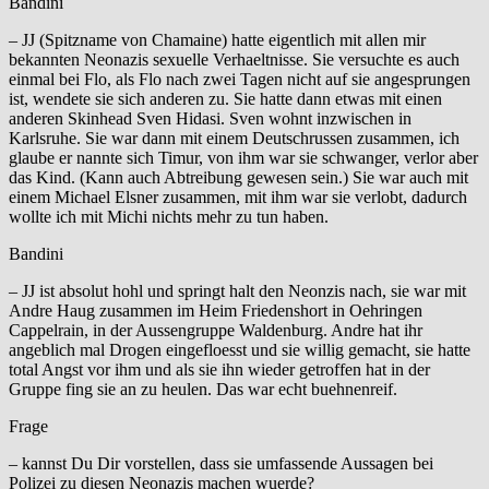
Bandini
– JJ (Spitzname von Chamaine) hatte eigentlich mit allen mir
bekannten Neonazis sexuelle Verhaeltnisse. Sie versuchte es auch
einmal bei Flo, als Flo nach zwei Tagen nicht auf sie angesprungen
ist, wendete sie sich anderen zu. Sie hatte dann etwas mit einen
anderen Skinhead Sven Hidasi. Sven wohnt inzwischen in
Karlsruhe. Sie war dann mit einem Deutschrussen zusammen, ich
glaube er nannte sich Timur, von ihm war sie schwanger, verlor aber
das Kind. (Kann auch Abtreibung gewesen sein.) Sie war auch mit
einem Michael Elsner zusammen, mit ihm war sie verlobt, dadurch
wollte ich mit Michi nichts mehr zu tun haben.
Bandini
– JJ ist absolut hohl und springt halt den Neonzis nach, sie war mit
Andre Haug zusammen im Heim Friedenshort in Oehringen
Cappelrain, in der Aussengruppe Waldenburg. Andre hat ihr
angeblich mal Drogen eingefloesst und sie willig gemacht, sie hatte
total Angst vor ihm und als sie ihn wieder getroffen hat in der
Gruppe fing sie an zu heulen. Das war echt buehnenreif.
Frage
– kannst Du Dir vorstellen, dass sie umfassende Aussagen bei
Polizei zu diesen Neonazis machen wuerde?