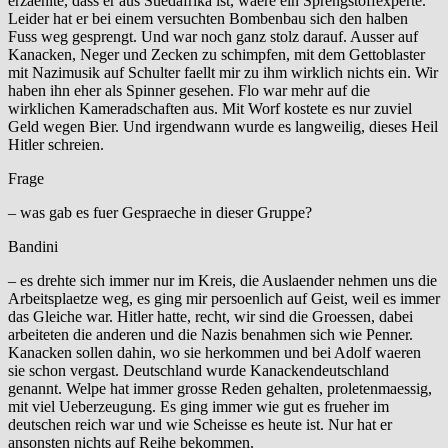
erzaehlte, dass er aus Suedafrika ist, waere ein Sprengstoffexperte.
Leider hat er bei einem versuchten Bombenbau sich den halben
Fuss weg gesprengt. Und war noch ganz stolz darauf. Ausser auf
Kanacken, Neger und Zecken zu schimpfen, mit dem Gettoblaster
mit Nazimusik auf Schulter faellt mir zu ihm wirklich nichts ein. Wir
haben ihn eher als Spinner gesehen. Flo war mehr auf die
wirklichen Kameradschaften aus. Mit Worf kostete es nur zuviel
Geld wegen Bier. Und irgendwann wurde es langweilig, dieses Heil
Hitler schreien.
Frage
– was gab es fuer Gespraeche in dieser Gruppe?
Bandini
– es drehte sich immer nur im Kreis, die Auslaender nehmen uns die
Arbeitsplaetze weg, es ging mir persoenlich auf Geist, weil es immer
das Gleiche war. Hitler hatte, recht, wir sind die Groessen, dabei
arbeiteten die anderen und die Nazis benahmen sich wie Penner.
Kanacken sollen dahin, wo sie herkommen und bei Adolf waeren
sie schon vergast. Deutschland wurde Kanackendeutschland
genannt. Welpe hat immer grosse Reden gehalten, proletenmaessig,
mit viel Ueberzeugung. Es ging immer wie gut es frueher im
deutschen reich war und wie Scheisse es heute ist. Nur hat er
ansonsten nichts auf Reihe bekommen.