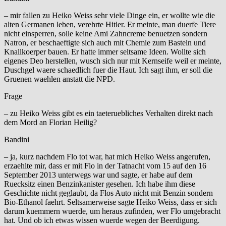
– mir fallen zu Heiko Weiss sehr viele Dinge ein, er wollte wie die
alten Germanen leben, verehrte Hitler. Er meinte, man duerfe Tiere
nicht einsperren, solle keine Ami Zahncreme benuetzen sondern
Natron, er beschaeftigte sich auch mit Chemie zum Basteln und
Knallkoerper bauen. Er hatte immer seltsame Ideen. Wollte sich
eigenes Deo herstellen, wusch sich nur mit Kernseife weil er meinte,
Duschgel waere schaedlich fuer die Haut. Ich sagt ihm, er soll die
Gruenen waehlen anstatt die NPD.
Frage
– zu Heiko Weiss gibt es ein taeteruebliches Verhalten direkt nach
dem Mord an Florian Heilig?
Bandini
– ja, kurz nachdem Flo tot war, hat mich Heiko Weiss angerufen,
erzaehlte mir, dass er mit Flo in der Tatnacht vom 15 auf den 16
September 2013 unterwegs war und sagte, er habe auf dem
Ruecksitz einen Benzinkanister gesehen. Ich habe ihm diese
Geschichte nicht geglaubt, da Flos Auto nicht mit Benzin sondern
Bio-Ethanol faehrt. Seltsamerweise sagte Heiko Weiss, dass er sich
darum kuemmern wuerde, um heraus zufinden, wer Flo umgebracht
hat. Und ob ich etwas wissen wuerde wegen der Beerdigung.