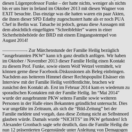
diesen Lügenprofessor Funke – der hatte nichts, weniger als nichts
bis er uns hier in Ireland im Oktober 2013 mit diesen Wagner von
EXIT besuchte. Das einzige was die hatten waren ein paar Akten,
die ihnen dieser SPD Edathy zugeschustert hatte als er noch PUA
Chef in Berlin war. Tatsache ist jedoch, genau diese Aussagen mit
dem absichtlich eingefügten “Schreibfehler” waren in einer
Sicherheitsbehörde der BRD mit einem Eingangsstempel von
August 2014!
—————- Zur Märchenstunde der Familie Heilig bezüglich
“ausgebrannten PKW” kann ich ganz deutlich anfügen. Wir haben
im Oktober / November 2013 dieser Familie Heilig einen Kontakt
zu diesem Prof. Funke, sowie einem Wolf Wetzel vermittelt, wir
können gerne diese Facebook-Diskussionen als Beleg einbringen.
Nachdem aus heiterem Himmel dieser Rechtspopulist Elsässer ein
Interview mit der Familie Heilig veröffentlichte, brachen wir
zunächst den Kontakt ab. Erst im Februar 2014 kam es wiederum zu
sporadischen Kontakten mit der Familie Heilig. Im “Mai 2014″
wurde der ausgebrannte PKW seitens Familie sowie weiteren
Personen in der Halle eines Bekannten gründlichst untersucht. Dies
war ungefähr im Zeitraum, als sich die “Bild-Zeitung” bei der
Familie meldete und vorgab, dass diese Zeitung nicht an Selbstmord
glauben würde. Damals wurde “NICHTS” im PKW gefunden! Ich
Alexander Gronbach sagte sehr deutlich, dass die Familie Heilig die
nun 12 präsentierten Gegenstände unter Anleitung von Demagogen