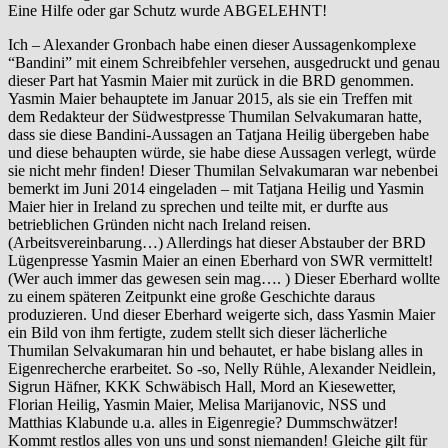
Eine Hilfe oder gar Schutz wurde ABGELEHNT!
Ich – Alexander Gronbach habe einen dieser Aussagenkomplexe
“Bandini” mit einem Schreibfehler versehen, ausgedruckt und genau
dieser Part hat Yasmin Maier mit zurück in die BRD genommen.
Yasmin Maier behauptete im Januar 2015, als sie ein Treffen mit
dem Redakteur der Südwestpresse Thumilan Selvakumaran hatte,
dass sie diese Bandini-Aussagen an Tatjana Heilig übergeben habe
und diese behaupten würde, sie habe diese Aussagen verlegt, würde
sie nicht mehr finden! Dieser Thumilan Selvakumaran war nebenbei
bemerkt im Juni 2014 eingeladen – mit Tatjana Heilig und Yasmin
Maier hier in Ireland zu sprechen und teilte mit, er durfte aus
betrieblichen Gründen nicht nach Ireland reisen.
(Arbeitsvereinbarung…) Allerdings hat dieser Abstauber der BRD
Lügenpresse Yasmin Maier an einen Eberhard von SWR vermittelt!
(Wer auch immer das gewesen sein mag…. ) Dieser Eberhard wollte
zu einem späteren Zeitpunkt eine große Geschichte daraus
produzieren. Und dieser Eberhard weigerte sich, dass Yasmin Maier
ein Bild von ihm fertigte, zudem stellt sich dieser lächerliche
Thumilan Selvakumaran hin und behautet, er habe bislang alles in
Eigenrecherche erarbeitet. So -so, Nelly Rühle, Alexander Neidlein,
Sigrun Häfner, KKK Schwäbisch Hall, Mord an Kiesewetter,
Florian Heilig, Yasmin Maier, Melisa Marijanovic, NSS und
Matthias Klabunde u.a. alles in Eigenregie? Dummschwätzer!
Kommt restlos alles von uns und sonst niemanden! Gleiche gilt für