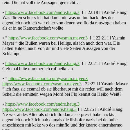
rein. Die hat voll die Aussagen gemacht…
•
https://www.facebook.com/andre.haug.3
l l 22:18 l l André Haug
Was für en scheiss ich hat damit nie was uu tun hackt des der
eigentlich noch ich war einer von denen wo flo da rauszogen haben
als er in ne Kameradschaft wollte
• ”
https://www.facebook.com/yasmin.mayer.3
l l 22:21 l l Yasmin
Mayer ” die Bullen waren bei Heiligs, als ich auch dort war. Die
hatten Bilder, auch von dir und viele Seiten Aussagen von der
Schlampe
•
https://www.facebook.com/andre.haug.3
l l 22:21 l l André Haug
Geb mal bitte nummer ich ruf heike an
• ”
https://www.facebook.com/yasmin.mayer.3
https://www.facebook.com/yasmin.mayer.3
22:22 l l Yasmin Mayer
” ich frag sie erstmal ob sie überhaupt mit dir reden will nach dem
Scheiß die ermitteln wegen Mord bei Flo kennst du Heiko Weiß?
•
https://www.facebook.com/andre.haug.3
https://www.facebook.com/andre.haug.3
l l 22:25 l l André Haug
Ne wer ai des Alter als ob ich flo damals erpresst habe hackts
eigentlich noch ? Ich hab damals die illshofer nazis bei de bulle
angschissen mit kekz wo des mitnflo und der knarre annernharmo