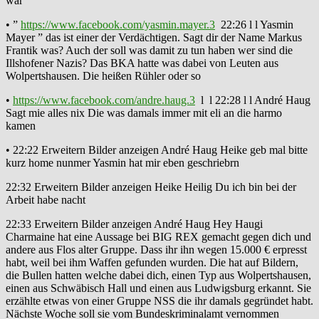
war
• ”
https://www.facebook.com/yasmin.mayer.3
22:26 l l Yasmin
Mayer ” das ist einer der Verdächtigen. Sagt dir der Name Markus
Frantik was? Auch der soll was damit zu tun haben wer sind die
Illshofener Nazis? Das BKA hatte was dabei von Leuten aus
Wolpertshausen. Die heißen Rühler oder so
•
https://www.facebook.com/andre.haug.3
l l 22:28 l l André Haug
Sagt mie alles nix Die was damals immer mit eli an die harmo
kamen
• 22:22 Erweitern Bilder anzeigen André Haug Heike geb mal bitte
kurz home nunmer Yasmin hat mir eben geschriebrn
22:32 Erweitern Bilder anzeigen Heike Heilig Du ich bin bei der
Arbeit habe nacht
22:33 Erweitern Bilder anzeigen André Haug Hey Haugi
Charmaine hat eine Aussage bei BIG REX gemacht gegen dich und
andere aus Flos alter Gruppe. Dass ihr ihn wegen 15.000 € erpresst
habt, weil bei ihm Waffen gefunden wurden. Die hat auf Bildern,
die Bullen hatten welche dabei dich, einen Typ aus Wolpertshausen,
einen aus Schwäbisch Hall und einen aus Ludwigsburg erkannt. Sie
erzählte etwas von einer Gruppe NSS die ihr damals gegründet habt.
Nächste Woche soll sie vom Bundeskriminalamt vernommen