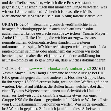
und dem Treiben zusehen, wie sich diese Presse Abstauber
gegenseitig in Taschen lügen und momentan Dinge verwerten, was
wir vor 1 Jahr ermittelten! Lächerlich ist, dass diese Melisa
Marijanovic die VM “Rose” sein soll. Völlig falsche Baustelle!”
UPDATE 02.04
. – alexander gronbach veröffentlichte in der
besagten facebookgruppe heute auch noch auf uns absolut
authentisch wirkende gesprächsauszüge zwischen “Yasmin Mayer –
André Haug – Heike Heilig”, die wir hier auszugsweise aus
journalistischen, dokumentarischen gründen im weiteren
unkommentiert “spiegeln”; über rechtsfragen wie herr gronbach da
rangekommen sein mag oder ähnlichem: das können wir nicht
beurteilen, sehen aber die seit jahren verhinderte aufklärung im
nsu/nss-komplex als so gewichtig an, dass wir dies dokumentieren:
“ 31.03.2014
https://www.facebook.com/yasmin.mayer.3
22:16 l l
Yasmin Mayer ” Hey Haugi Charmaine hat eine Aussage bei BIG
REX gemacht gegen dich und andere aus Flos alter Gruppe. Dass
ihr ihn wegen 15.000 € erpresst habt, weil bei ihm Waffen gefunden
wurden. Die hat auf Bildern, die Bullen hatten welche dabei dich,
einen Typ aus Wolpertshausen, einen aus Schwäbisch Hall und
einen aus Ludwigsburg erkannt. Sie erzählte etwas von einer
Gruppe NSS die ihr damals gegründet habt. Nächste Woche soll sie
vom Bundeskriminalamt vernommen werden. Was ist da eigentlich
los? War echt geplättet. Zieht mich ja nicht in diese Scheisse mit