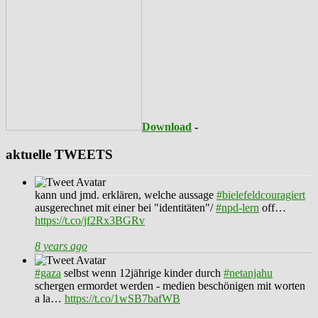
Download
-
aktuelle TWEETS
kann und jmd. erklären, welche aussage
#bielefeldcouragiert
ausgerechnet mit einer bei "identitäten"/
#npd-lern
off…
https://t.co/jf2Rx3BGRv
8 years ago
#gaza
selbst wenn 12jährige kinder durch
#netanjahu
schergen ermordet werden - medien beschönigen mit worten
a la…
https://t.co/1wSB7bafWB