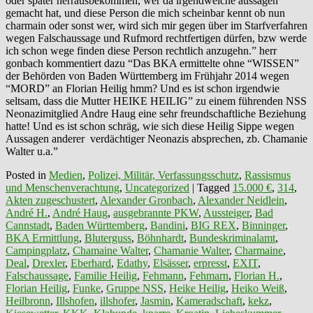
oder später herrausbekommen, wer da irgendwelche aussagen
gemacht hat, und diese Person die mich scheinbar kennt ob nun
charmain oder sonst wer, wird sich mir gegen über im Starfverfahren
wegen Falschaussage und Rufmord rechtfertigen dürfen, bzw werde
ich schon wege finden diese Person rechtlich anzugehn.” herr
gonbach kommentiert dazu “Das BKA ermittelte ohne “WISSEN”
der Behörden von Baden Württemberg im Frühjahr 2014 wegen
“MORD” an Florian Heilig hmm? Und es ist schon irgendwie
seltsam, dass die Mutter HEIKE HEILIG” zu einem führenden NSS
Neonazimitglied Andre Haug eine sehr freundschaftliche Beziehung
hatte! Und es ist schon schräg, wie sich diese Heilig Sippe wegen
Aussagen anderer verdächtiger Neonazis absprechen, zb. Chamanie
Walter u.a.”
Posted in
Medien
,
Polizei, Militär, Verfassungsschutz
,
Rassismus
und Menschenverachtung
,
Uncategorized
|
Tagged
15.000 €
,
314
,
Akten zugeschustert
,
Alexander Gronbach
,
Alexander Neidlein
,
André H.
,
André Haug
,
ausgebrannte PKW
,
Aussteiger
,
Bad
Cannstadt
,
Baden Württemberg
,
Bandini
,
BIG REX
,
Binninger
,
BKA Ermittlung
,
Bluterguss
,
Böhnhardt
,
Bundeskriminalamt
,
Campingplatz
,
Chamaine Walter
,
Chamanie Walter
,
Charmaine
,
Deal
,
Drexler
,
Eberhard
,
Edathy
,
Elsässer
,
erpresst
,
EXIT
,
Falschaussage
,
Familie Heilig
,
Fehmann
,
Fehmarn
,
Florian H.
,
Florian Heilig
,
Funke
,
Gruppe NSS
,
Heike Heilig
,
Heiko Weiß
,
Heilbronn
,
Illshofen
,
illshofer
,
Jasmin
,
Kameradschaft
,
kekz
,