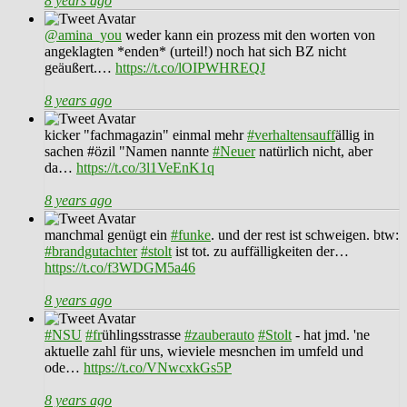
8 years ago
@amina_you
weder kann ein prozess mit den worten von
angeklagten *enden* (urteil!) noch hat sich BZ nicht
geäußert.…
https://t.co/lOIPWHREQJ
8 years ago
kicker "fachmagazin" einmal mehr
#verhaltensauff
ällig in
sachen #özil "Namen nannte
#Neuer
natürlich nicht, aber
da…
https://t.co/3l1VeEnK1q
8 years ago
manchmal genügt ein
#funke
. und der rest ist schweigen. btw:
#brandgutachter
#stolt
ist tot. zu auffälligkeiten der…
https://t.co/f3WDGM5a46
8 years ago
#NSU
#fr
ühlingsstrasse
#zauberauto
#Stolt
- hat jmd. 'ne
aktuelle zahl für uns, wieviele mesnchen im umfeld und
ode…
https://t.co/VNwcxkGs5P
8 years ago