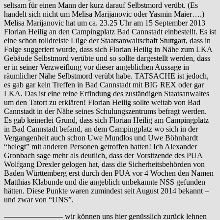
seltsam für einen Mann der kurz darauf Selbstmord verübt. (Es
handelt sich nicht um Melisa Marijanovic oder Yasmin Maier….)
Melisa Marijanovic hat um ca. 23.25 Uhr am 15 September 2013
Florian Heilig an den Campingplatz Bad Cannstadt einbestellt. Es ist
eine schon tolldreiste Lüge der Staatsanwaltschaft Stuttgart, dass in
Folge suggeriert wurde, dass sich Florian Heilig in Nähe zum LKA
Gebäude Selbstmord verübte und so sollte dargestellt werden, dass
er in seiner Verzweiflung vor dieser angeblichen Aussage in
räumlicher Nähe Selbstmord verübt habe. TATSACHE ist jedoch,
es gab gar kein Treffen in Bad Cannstadt mit BIG REX oder gar
LKA. Das ist eine reine Erfindung des zuständigen Staatsanwaltes
um den Tatort zu erklären! Florian Heilig sollte weitab von Bad
Cannstadt in der Nähe seines Schulungszentrums befragt werden.
Es gab keinerlei Grund, dass sich Florian Heilig am Campingplatz
in Bad Cannstadt befand, an dem Campingplatz wo sich in der
Vergangenheit auch schon Uwe Mundlos und Uwe Böhnhardt
“belegt” mit anderen Personen getroffen hatten! Ich Alexander
Gronbach sage mehr als deutlich, dass der Vorsitzende des PUA
Wolfgang Drexler gelogen hat, dass die Sicherheitsbehörden von
Baden Württemberg erst durch den PUA vor 4 Wochen den Namen
Matthias Klabunde und die angeblich unbekannte NSS gefunden
hätten. Diese Punkte waren zumindest seit August 2014 bekannt –
und zwar von “UNS”.
———————– wir können uns hier genüsslich zurück lehnen