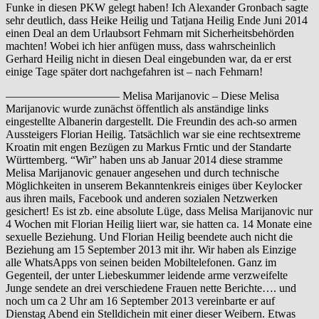
Funke in diesen PKW gelegt haben! Ich Alexander Gronbach sagte
sehr deutlich, dass Heike Heilig und Tatjana Heilig Ende Juni 2014
einen Deal an dem Urlaubsort Fehmarn mit Sicherheitsbehörden
machten! Wobei ich hier anfügen muss, dass wahrscheinlich
Gerhard Heilig nicht in diesen Deal eingebunden war, da er erst
einige Tage später dort nachgefahren ist – nach Fehmarn!
—————————— Melisa Marijanovic – Diese Melisa
Marijanovic wurde zunächst öffentlich als anständige links
eingestellte Albanerin dargestellt. Die Freundin des ach-so armen
Aussteigers Florian Heilig. Tatsächlich war sie eine rechtsextreme
Kroatin mit engen Bezügen zu Markus Frntic und der Standarte
Württemberg. “Wir” haben uns ab Januar 2014 diese stramme
Melisa Marijanovic genauer angesehen und durch technische
Möglichkeiten in unserem Bekanntenkreis einiges über Keylocker
aus ihren mails, Facebook und anderen sozialen Netzwerken
gesichert! Es ist zb. eine absolute Lüge, dass Melisa Marijanovic nur
4 Wochen mit Florian Heilig liiert war, sie hatten ca. 14 Monate eine
sexuelle Beziehung. Und Florian Heilig beendete auch nicht die
Beziehung am 15 September 2013 mit ihr. Wir haben als Einzige
alle WhatsApps von seinen beiden Mobiltelefonen. Ganz im
Gegenteil, der unter Liebeskummer leidende arme verzweifelte
Junge sendete an drei verschiedene Frauen nette Berichte…. und
noch um ca 2 Uhr am 16 September 2013 vereinbarte er auf
Dienstag Abend ein Stelldichein mit einer dieser Weibern. Etwas