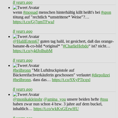
8 years ago
wenn
#mossad
menschen hinterhältig killt heißt's bei
#spon
tötung auf "rechtlich *umstrittene* Weise"?…
https://t.co/Gj7qmTFwaJ
8 years ago
@HalilErtem67
guten tag halil, ist gesichert, daß das orange-
banane-&-co-bild *original* "
#CharlieHebdo
“ ist? nicht…
https://t.co/y4dJoIhubM
8 years ago
#heilbronn
"Mit Luftdruckpistole auf
Bäckereifachverkäuferin geschossen" verlautet
#diepolizei
#heilbronn
. dass das…
https://t.co/9XyPTicqxl
8 years ago
@monikakleinsbr
@amina_you
unsere beiden hefte
#nsu
haben zwar nun schon 4 bzw. 3 jahre auf dem buckel,
inhaltlich…
https://t.co/wkKxGErwHU