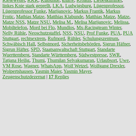
Kiesewetter
,
KKK
,
Klabunde
,
knarre
,
Kroatin
,
Liebeskummer
,
linkes Knie stark geprellt
,
LKA
,
Ludwigsburg
,
Lügenprofessor
,
Lügenprofessor Funke
,
Marijanovic
,
Markus Frantik
,
Markus
Frntic
,
Mathias Matze
,
Matthias Klabunde
,
Matthias Matze
,
Matze
,
Matze NSS
,
Matze NSU
,
Melisa M.
,
Melisa Marijanovic
,
Melissa
,
Mobiltelefon
,
Mord bei Flo
,
Mundlos
,
Mx-Racingteam Winter
,
Nelly Rühle
,
Neoschutzstaffel
,
NSS
,
NSU
,
Prof Funke
,
PUA
,
PUA
Stuttgart
,
rechtsextrem
,
Rufmord
,
Rühler
,
Schulungszentrum
,
Schwäbisch Hall
,
Selbstmord
,
Sicherheitsbehörden
,
Sigrun Häfner
,
Sigrun Häfter
,
SPD
,
Staatsanwaltschaft Stuttgart
,
Standarte
Wuerttemberg
,
Standarte Württemberg
,
Südwestpresse
,
SWR
,
Tatjana Heilig
,
Thumi
,
Thumilan Selvakumaran
,
Urlaubsort
,
Uwe
,
VM Rose
,
Wagner
,
WhatsApp
,
Wolf Wetzel
,
Wolfgang Drexler
,
Wolpertshausen
,
Yasmin Maier
,
Yasmin Mayer
,
Zeugenschutzdezernat
|
17
Replies