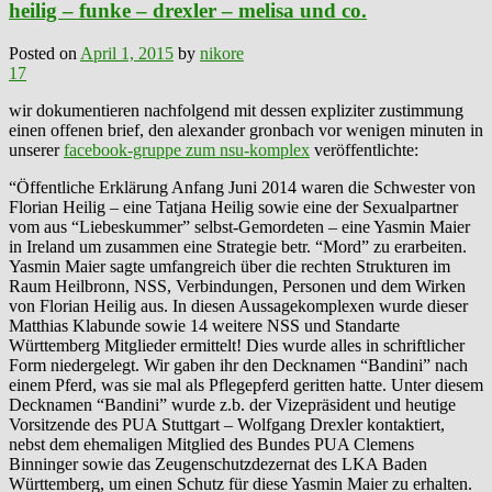
heilig – funke – drexler – melisa und co.
Posted on
April 1, 2015
by
nikore
17
wir dokumentieren nachfolgend mit dessen expliziter zustimmung
einen offenen brief, den alexander gronbach vor wenigen minuten in
unserer
facebook-gruppe zum nsu-komplex
veröffentlichte:
“Öffentliche Erklärung Anfang Juni 2014 waren die Schwester von
Florian Heilig – eine Tatjana Heilig sowie eine der Sexualpartner
vom aus “Liebeskummer” selbst-Gemordeten – eine Yasmin Maier
in Ireland um zusammen eine Strategie betr. “Mord” zu erarbeiten.
Yasmin Maier sagte umfangreich über die rechten Strukturen im
Raum Heilbronn, NSS, Verbindungen, Personen und dem Wirken
von Florian Heilig aus. In diesen Aussagekomplexen wurde dieser
Matthias Klabunde sowie 14 weitere NSS und Standarte
Württemberg Mitglieder ermittelt! Dies wurde alles in schriftlicher
Form niedergelegt. Wir gaben ihr den Decknamen “Bandini” nach
einem Pferd, was sie mal als Pflegepferd geritten hatte. Unter diesem
Decknamen “Bandini” wurde z.b. der Vizepräsident und heutige
Vorsitzende des PUA Stuttgart – Wolfgang Drexler kontaktiert,
nebst dem ehemaligen Mitglied des Bundes PUA Clemens
Binninger sowie das Zeugenschutzdezernat des LKA Baden
Württemberg, um einen Schutz für diese Yasmin Maier zu erhalten.