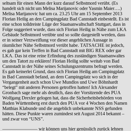
seltsam für einen Mann der kurz darauf Selbstmord verübt. (Es
handelt sich nicht um Melisa Marijanovic oder Yasmin Maier….)
Melisa Marijanovic hat um ca. 23.25 Uhr am 15 September 2013
Florian Heilig an den Campingplatz Bad Cannstadt einbestellt. Es ist
eine schon tolldreiste Lüge der Staatsanwaltschaft Stuttgart, dass in
Folge suggeriert wurde, dass sich Florian Heilig in Nähe zum LKA
Gebäude Selbstmord verübte und so sollte dargestellt werden, dass
er in seiner Verzweiflung vor dieser angeblichen Aussage in
räumlicher Nähe Selbstmord verübt habe. TATSACHE ist jedoch,
es gab gar kein Treffen in Bad Cannstadt mit BIG REX oder gar
LKA. Das ist eine reine Erfindung des zuständigen Staatsanwaltes
um den Tatort zu erklären! Florian Heilig sollte weitab von Bad
Cannstadt in der Nähe seines Schulungszentrums befragt werden.
Es gab keinerlei Grund, dass sich Florian Heilig am Campingplatz
in Bad Cannstadt befand, an dem Campingplatz wo sich in der
Vergangenheit auch schon Uwe Mundlos und Uwe Böhnhardt
“belegt” mit anderen Personen getroffen hatten! Ich Alexander
Gronbach sage mehr als deutlich, dass der Vorsitzende des PUA
Wolfgang Drexler gelogen hat, dass die Sicherheitsbehörden von
Baden Württemberg erst durch den PUA vor 4 Wochen den Namen
Matthias Klabunde und die angeblich unbekannte NSS gefunden
hätten. Diese Punkte waren zumindest seit August 2014 bekannt –
und zwar von “UNS”.
———————– wir können uns hier genüsslich zurück lehnen