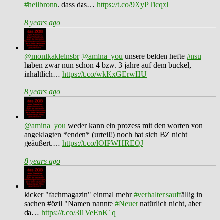
#heilbronn
. dass das…
https://t.co/9XyPTicqxl
8 years ago
@monikakleinsbr
@amina_you
unsere beiden hefte
#nsu
haben zwar nun schon 4 bzw. 3 jahre auf dem buckel,
inhaltlich…
https://t.co/wkKxGErwHU
8 years ago
@amina_you
weder kann ein prozess mit den worten von
angeklagten *enden* (urteil!) noch hat sich BZ nicht
geäußert.…
https://t.co/lOIPWHREQJ
8 years ago
kicker "fachmagazin" einmal mehr
#verhaltensauff
ällig in
sachen #özil "Namen nannte
#Neuer
natürlich nicht, aber
da…
https://t.co/3l1VeEnK1q