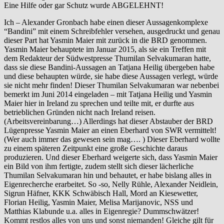
Eine Hilfe oder gar Schutz wurde ABGELEHNT!
Ich – Alexander Gronbach habe einen dieser Aussagenkomplexe
“Bandini” mit einem Schreibfehler versehen, ausgedruckt und genau
dieser Part hat Yasmin Maier mit zurück in die BRD genommen.
Yasmin Maier behauptete im Januar 2015, als sie ein Treffen mit
dem Redakteur der Südwestpresse Thumilan Selvakumaran hatte,
dass sie diese Bandini-Aussagen an Tatjana Heilig übergeben habe
und diese behaupten würde, sie habe diese Aussagen verlegt, würde
sie nicht mehr finden! Dieser Thumilan Selvakumaran war nebenbei
bemerkt im Juni 2014 eingeladen – mit Tatjana Heilig und Yasmin
Maier hier in Ireland zu sprechen und teilte mit, er durfte aus
betrieblichen Gründen nicht nach Ireland reisen.
(Arbeitsvereinbarung…) Allerdings hat dieser Abstauber der BRD
Lügenpresse Yasmin Maier an einen Eberhard von SWR vermittelt!
(Wer auch immer das gewesen sein mag…. ) Dieser Eberhard wollte
zu einem späteren Zeitpunkt eine große Geschichte daraus
produzieren. Und dieser Eberhard weigerte sich, dass Yasmin Maier
ein Bild von ihm fertigte, zudem stellt sich dieser lächerliche
Thumilan Selvakumaran hin und behautet, er habe bislang alles in
Eigenrecherche erarbeitet. So -so, Nelly Rühle, Alexander Neidlein,
Sigrun Häfner, KKK Schwäbisch Hall, Mord an Kiesewetter,
Florian Heilig, Yasmin Maier, Melisa Marijanovic, NSS und
Matthias Klabunde u.a. alles in Eigenregie? Dummschwätzer!
Kommt restlos alles von uns und sonst niemanden! Gleiche gilt für