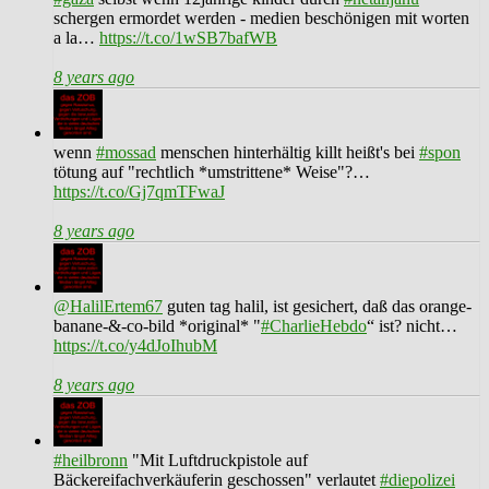
schergen ermordet werden - medien beschönigen mit worten
a la…
https://t.co/1wSB7bafWB
8 years ago
wenn
#mossad
menschen hinterhältig killt heißt's bei
#spon
tötung auf "rechtlich *umstrittene* Weise"?…
https://t.co/Gj7qmTFwaJ
8 years ago
@HalilErtem67
guten tag halil, ist gesichert, daß das orange-
banane-&-co-bild *original* "
#CharlieHebdo
“ ist? nicht…
https://t.co/y4dJoIhubM
8 years ago
#heilbronn
"Mit Luftdruckpistole auf
Bäckereifachverkäuferin geschossen" verlautet
#diepolizei