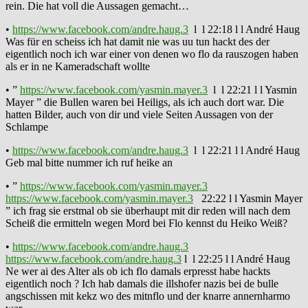
rein. Die hat voll die Aussagen gemacht…
•
https://www.facebook.com/andre.haug.3
l l 22:18 l l André Haug
Was für en scheiss ich hat damit nie was uu tun hackt des der
eigentlich noch ich war einer von denen wo flo da rauszogen haben
als er in ne Kameradschaft wollte
• ”
https://www.facebook.com/yasmin.mayer.3
l l 22:21 l l Yasmin
Mayer ” die Bullen waren bei Heiligs, als ich auch dort war. Die
hatten Bilder, auch von dir und viele Seiten Aussagen von der
Schlampe
•
https://www.facebook.com/andre.haug.3
l l 22:21 l l André Haug
Geb mal bitte nummer ich ruf heike an
• ”
https://www.facebook.com/yasmin.mayer.3
https://www.facebook.com/yasmin.mayer.3
22:22 l l Yasmin Mayer
” ich frag sie erstmal ob sie überhaupt mit dir reden will nach dem
Scheiß die ermitteln wegen Mord bei Flo kennst du Heiko Weiß?
•
https://www.facebook.com/andre.haug.3
https://www.facebook.com/andre.haug.3
l l 22:25 l l André Haug
Ne wer ai des Alter als ob ich flo damals erpresst habe hackts
eigentlich noch ? Ich hab damals die illshofer nazis bei de bulle
angschissen mit kekz wo des mitnflo und der knarre annernharmo