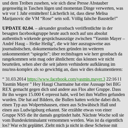
und dem Treiben zusehen, wie sich diese Presse Abstauber
gegenseitig in Taschen lügen und momentan Dinge verwerten, was
wir vor 1 Jahr ermittelten! Lächerlich ist, dass diese Melisa
Marijanovic die VM “Rose” sein soll. Völlig falsche Baustelle!”
UPDATE 02.04
. – alexander gronbach veröffentlichte in der
besagten facebookgruppe heute auch noch auf uns absolut
authentisch wirkende gesprächsauszüge zwischen “Yasmin Mayer –
André Haug – Heike Heilig”, die wir hier auszugsweise aus
journalistischen, dokumentarischen gründen im weiteren
unkommentiert “spiegeln”; über rechtsfragen wie herr gronbach da
rangekommen sein mag oder ähnlichem: das können wir nicht
beurteilen, sehen aber die seit jahren verhinderte aufklärung im
nsu/nss-komplex als so gewichtig an, dass wir dies dokumentieren:
“ 31.03.2014
https://www.facebook.com/yasmin.mayer.3
22:16 l l
Yasmin Mayer ” Hey Haugi Charmaine hat eine Aussage bei BIG
REX gemacht gegen dich und andere aus Flos alter Gruppe. Dass
ihr ihn wegen 15.000 € erpresst habt, weil bei ihm Waffen gefunden
wurden. Die hat auf Bildern, die Bullen hatten welche dabei dich,
einen Typ aus Wolpertshausen, einen aus Schwäbisch Hall und
einen aus Ludwigsburg erkannt. Sie erzählte etwas von einer
Gruppe NSS die ihr damals gegründet habt. Nächste Woche soll sie
vom Bundeskriminalamt vernommen werden. Was ist da eigentlich
los? War echt geplättet. Zieht mich ja nicht in diese Scheisse mit