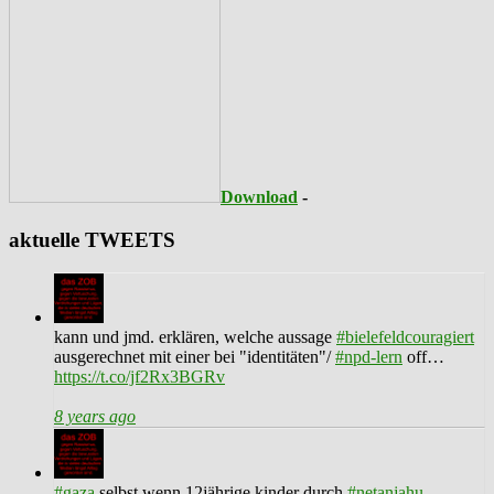
Download
-
aktuelle TWEETS
kann und jmd. erklären, welche aussage
#bielefeldcouragiert
ausgerechnet mit einer bei "identitäten"/
#npd-lern
off…
https://t.co/jf2Rx3BGRv
8 years ago
#gaza
selbst wenn 12jährige kinder durch
#netanjahu