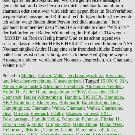
oder später herrausbekommen, wer da irgendwelche aussagen
gemacht hat, und diese Person die mich scheinbar kennt ob nun
charmain oder sonst wer, wird sich mir gegen über im Starfverfahren
wegen Falschaussage und Rufmord rechtfertigen dürfen, bzw werde
ich schon wege finden diese Person rechtlich anzugehn.” herr
gonbach kommentiert dazu “Das BKA ermittelte ohne “WISSEN”
der Behörden von Baden Württemberg im Frühjahr 2014 wegen
“MORD” an Florian Heilig hmm? Und es ist schon irgendwie
seltsam, dass die Mutter HEIKE HEILIG” zu einem führenden NSS
Neonazimitglied Andre Haug eine sehr freundschaftliche Beziehung
hatte! Und es ist schon schräg, wie sich diese Heilig Sippe wegen
Aussagen anderer verdächtiger Neonazis absprechen, zb. Chamanie
Walter u.a.”
Posted in
Medien
,
Polizei, Militär, Verfassungsschutz
,
Rassismus
und Menschenverachtung
,
Uncategorized
|
Tagged
15.000 €
,
314
,
Akten zugeschustert
,
Alexander Gronbach
,
Alexander Neidlein
,
André H.
,
André Haug
,
ausgebrannte PKW
,
Aussteiger
,
Bad
Cannstadt
,
Baden Württemberg
,
Bandini
,
BIG REX
,
Binninger
,
BKA Ermittlung
,
Bluterguss
,
Böhnhardt
,
Bundeskriminalamt
,
Campingplatz
,
Chamaine Walter
,
Chamanie Walter
,
Charmaine
,
Deal
,
Drexler
,
Eberhard
,
Edathy
,
Elsässer
,
erpresst
,
EXIT
,
Falschaussage
,
Familie Heilig
,
Fehmann
,
Fehmarn
,
Florian H.
,
Florian Heilig
,
Funke
,
Gruppe NSS
,
Heike Heilig
,
Heiko Weiß
,
Heilbronn
,
Illshofen
,
illshofer
,
Jasmin
,
Kameradschaft
,
kekz
,