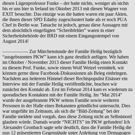
diesen Lügenprofessor Funke – der hatte nichts, weniger als nichts
bis er uns hier in Ireland im Oktober 2013 mit diesen Wagner von
EXIT besuchte. Das einzige was die hatten waren ein paar Akten,
die ihnen dieser SPD Edathy zugeschustert hatte als er noch PUA
Chef in Berlin war. Tatsache ist jedoch, genau diese Aussagen mit
dem absichtlich eingefügten “Schreibfehler” waren in einer
Sicherheitsbehörde der BRD mit einem Eingangsstempel von
August 2014!
—————- Zur Märchenstunde der Familie Heilig bezüglich
“ausgebrannten PKW” kann ich ganz deutlich anfügen. Wir haben
im Oktober / November 2013 dieser Familie Heilig einen Kontakt
zu diesem Prof. Funke, sowie einem Wolf Wetzel vermittelt, wir
können gerne diese Facebook-Diskussionen als Beleg einbringen.
Nachdem aus heiterem Himmel dieser Rechtspopulist Elsässer ein
Interview mit der Familie Heilig veröffentlichte, brachen wir
zunächst den Kontakt ab. Erst im Februar 2014 kam es wiederum zu
sporadischen Kontakten mit der Familie Heilig. Im “Mai 2014″
wurde der ausgebrannte PKW seitens Familie sowie weiteren
Personen in der Halle eines Bekannten gründlichst untersucht. Dies
war ungefähr im Zeitraum, als sich die “Bild-Zeitung” bei der
Familie meldete und vorgab, dass diese Zeitung nicht an Selbstmord
glauben würde. Damals wurde “NICHTS” im PKW gefunden! Ich
Alexander Gronbach sagte sehr deutlich, dass die Familie Heilig die
nun 12 präsentierten Gegenstände unter Anleitung von Demagogen