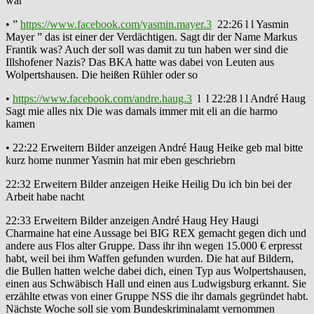
war
• ”
https://www.facebook.com/yasmin.mayer.3
22:26 l l Yasmin
Mayer ” das ist einer der Verdächtigen. Sagt dir der Name Markus
Frantik was? Auch der soll was damit zu tun haben wer sind die
Illshofener Nazis? Das BKA hatte was dabei von Leuten aus
Wolpertshausen. Die heißen Rühler oder so
•
https://www.facebook.com/andre.haug.3
l l 22:28 l l André Haug
Sagt mie alles nix Die was damals immer mit eli an die harmo
kamen
• 22:22 Erweitern Bilder anzeigen André Haug Heike geb mal bitte
kurz home nunmer Yasmin hat mir eben geschriebrn
22:32 Erweitern Bilder anzeigen Heike Heilig Du ich bin bei der
Arbeit habe nacht
22:33 Erweitern Bilder anzeigen André Haug Hey Haugi
Charmaine hat eine Aussage bei BIG REX gemacht gegen dich und
andere aus Flos alter Gruppe. Dass ihr ihn wegen 15.000 € erpresst
habt, weil bei ihm Waffen gefunden wurden. Die hat auf Bildern,
die Bullen hatten welche dabei dich, einen Typ aus Wolpertshausen,
einen aus Schwäbisch Hall und einen aus Ludwigsburg erkannt. Sie
erzählte etwas von einer Gruppe NSS die ihr damals gegründet habt.
Nächste Woche soll sie vom Bundeskriminalamt vernommen