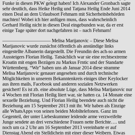
Funke in diesen PKW gelegt haben! Ich Alexander Gronbach sagte
sehr deutlich, dass Heike Heilig und Tatjana Heilig Ende Juni 2014
einen Deal an dem Urlaubsort Fehmarn mit Sicherheitsbehörden
machten! Wobei ich hier anfügen muss, dass wahrscheinlich
Gerhard Heilig nicht in diesen Deal eingebunden war, da er erst
einige Tage später dort nachgefahren ist – nach Fehmarn!
—————————— Melisa Marijanovic – Diese Melisa
Marijanovic wurde zunächst öffentlich als anständige links
eingestellte Albanerin dargestellt. Die Freundin des ach-so armen
Aussteigers Florian Heilig. Tatsächlich war sie eine rechtsextreme
Kroatin mit engen Bezügen zu Markus Frntic und der Standarte
Württemberg. “Wir” haben uns ab Januar 2014 diese stramme
Melisa Marijanovic genauer angesehen und durch technische
Möglichkeiten in unserem Bekanntenkreis einiges über Keylocker
aus ihren mails, Facebook und anderen sozialen Netzwerken
gesichert! Es ist zb. eine absolute Lüge, dass Melisa Marijanovic nur
4 Wochen mit Florian Heilig liiert war, sie hatten ca. 14 Monate eine
sexuelle Beziehung. Und Florian Heilig beendete auch nicht die
Beziehung am 15 September 2013 mit ihr. Wir haben als Einzige
alle WhatsApps von seinen beiden Mobiltelefonen. Ganz im
Gegenteil, der unter Liebeskummer leidende arme verzweifelte
Junge sendete an drei verschiedene Frauen nette Berichte…. und
noch um ca 2 Uhr am 16 September 2013 vereinbarte er auf
Dienstag Abend ein Stelldichein mit einer dieser Weibern. Etwas