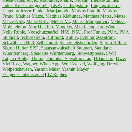
Kiesewetter
,
KKK
,
Klabunde
,
knarre
,
Kroatin
,
Liebeskummer
,
linkes Knie stark geprellt
,
LKA
,
Ludwigsburg
,
Lügenprofessor
,
Lügenprofessor Funke
,
Marijanovic
,
Markus Frantik
,
Markus
Frntic
,
Mathias Matze
,
Matthias Klabunde
,
Matthias Matze
,
Matze
,
Matze NSS
,
Matze NSU
,
Melisa M.
,
Melisa Marijanovic
,
Melissa
,
Mobiltelefon
,
Mord bei Flo
,
Mundlos
,
Mx-Racingteam Winter
,
Nelly Rühle
,
Neoschutzstaffel
,
NSS
,
NSU
,
Prof Funke
,
PUA
,
PUA
Stuttgart
,
rechtsextrem
,
Rufmord
,
Rühler
,
Schulungszentrum
,
Schwäbisch Hall
,
Selbstmord
,
Sicherheitsbehörden
,
Sigrun Häfner
,
Sigrun Häfter
,
SPD
,
Staatsanwaltschaft Stuttgart
,
Standarte
Wuerttemberg
,
Standarte Württemberg
,
Südwestpresse
,
SWR
,
Tatjana Heilig
,
Thumi
,
Thumilan Selvakumaran
,
Urlaubsort
,
Uwe
,
VM Rose
,
Wagner
,
WhatsApp
,
Wolf Wetzel
,
Wolfgang Drexler
,
Wolpertshausen
,
Yasmin Maier
,
Yasmin Mayer
,
Zeugenschutzdezernat
|
17
Replies