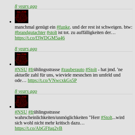
8 years ago
manchmal genügt ein
#funke
. und der rest ist schweigen. btw:
#brandgutachter
#stolt
ist tot. zu auffälligkeiten der…
https://t.co/f3WDGM5a46
8 years ago
#NSU
#fr
ühlingsstrasse
#zauberauto
#Stolt
- hat jmd. 'ne
aktuelle zahl für uns, wieviele mesnchen im umfeld und
ode…
https://t.co/VNwcxkGs5P
8 years ago
#NSU
#fr
ühlingsstrasse
wahrscheinlichkeiten/unmöglichkeiten "Herr
#Stolt
...wird
sich wohl nicht mehr kritisch dazu…
https://t.co/AbGFfuq2vB