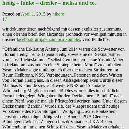
heilig – funke – drexler – melisa und co.
Posted on
April 1, 2015
by
nikore
17
wir dokumentieren nachfolgend mit dessen expliziter zustimmung
einen offenen brief, den alexander gronbach vor wenigen minuten in
unserer
facebook-gruppe zum nsu-komplex
veröffentlichte:
“Öffentliche Erklärung Anfang Juni 2014 waren die Schwester von
Florian Heilig – eine Tatjana Heilig sowie eine der Sexualpartner
vom aus “Liebeskummer” selbst-Gemordeten – eine Yasmin Maier
in Ireland um zusammen eine Strategie betr. “Mord” zu erarbeiten.
Yasmin Maier sagte umfangreich über die rechten Strukturen im
Raum Heilbronn, NSS, Verbindungen, Personen und dem Wirken
von Florian Heilig aus. In diesen Aussagekomplexen wurde dieser
Matthias Klabunde sowie 14 weitere NSS und Standarte
Württemberg Mitglieder ermittelt! Dies wurde alles in schriftlicher
Form niedergelegt. Wir gaben ihr den Decknamen “Bandini” nach
einem Pferd, was sie mal als Pflegepferd geritten hatte. Unter diesem
Decknamen “Bandini” wurde z.b. der Vizepräsident und heutige
Vorsitzende des PUA Stuttgart – Wolfgang Drexler kontaktiert,
nebst dem ehemaligen Mitglied des Bundes PUA Clemens
Binninger sowie das Zeugenschutzdezernat des LKA Baden
Württemberg, um einen Schutz für diese Yasmin Maier zu erhalten.