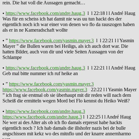
rein. Die hat voll die Aussagen gemacht…
•
https://www.facebook.com/andre.haug.3
l l 22:18 l l André Haug
Was für en scheiss ich hat damit nie was uu tun hackt des der
eigentlich noch ich war einer von denen wo flo da rauszogen haben
als er in ne Kameradschaft wollte
• ”
https://www.facebook.com/yasmin.mayer.3
l l 22:21 l l Yasmin
Mayer ” die Bullen waren bei Heiligs, als ich auch dort war. Die
hatten Bilder, auch von dir und viele Seiten Aussagen von der
Schlampe
•
https://www.facebook.com/andre.haug.3
l l 22:21 l l André Haug
Geb mal bitte nummer ich ruf heike an
• ”
https://www.facebook.com/yasmin.mayer.3
https://www.facebook.com/yasmin.mayer.3
22:22 l l Yasmin Mayer
” ich frag sie erstmal ob sie überhaupt mit dir reden will nach dem
Scheiß die ermitteln wegen Mord bei Flo kennst du Heiko Weiß?
•
https://www.facebook.com/andre.haug.3
https://www.facebook.com/andre.haug.3
l l 22:25 l l André Haug
Ne wer ai des Alter als ob ich flo damals erpresst habe hackts
eigentlich noch ? Ich hab damals die illshofer nazis bei de bulle
angschissen mit kekz wo des mitnflo und der knarre annernharmo