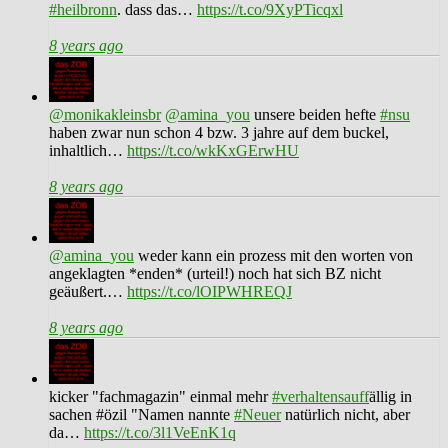
#heilbronn
. dass das…
https://t.co/9XyPTicqxl
8 years ago
@monikakleinsbr
@amina_you
unsere beiden hefte
#nsu
haben zwar nun schon 4 bzw. 3 jahre auf dem buckel,
inhaltlich…
https://t.co/wkKxGErwHU
8 years ago
@amina_you
weder kann ein prozess mit den worten von
angeklagten *enden* (urteil!) noch hat sich BZ nicht
geäußert.…
https://t.co/lOIPWHREQJ
8 years ago
kicker "fachmagazin" einmal mehr
#verhaltensauff
ällig in
sachen #özil "Namen nannte
#Neuer
natürlich nicht, aber
da…
https://t.co/3l1VeEnK1q