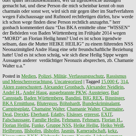
oder später herrausbekommen, wer da irgendwelche aussagen
gemacht hat, und diese Person die mich scheinbar kennt ob nun
charmain oder sonst wer, wird sich mir gegen über im Starfverfahren
wegen Falschaussage und Rufmord rechtfertigen dürfen, bzw werde
ich schon wege finden diese Person rechtlich anzugehn.” herr
gonbach kommentiert dazu “Das BKA ermittelte ohne “WISSEN”
der Behörden von Baden Württemberg im Frühjahr 2014 wegen
“MORD” an Florian Heilig hmm? Und es ist schon irgendwie
seltsam, dass die Mutter HEIKE HEILIG” zu einem führenden NSS
Neonazimitglied Andre Haug eine sehr freundschaftliche Beziehung
hatte! Und es ist schon schräg, wie sich diese Heilig Sippe wegen
Aussagen anderer verdächtiger Neonazis absprechen, zb. Chamanie
Walter u.a.”
Posted in
Medien
,
Polizei, Militär, Verfassungsschutz
,
Rassismus
und Menschenverachtung
,
Uncategorized
|
Tagged
15.000 €
,
314
,
Akten zugeschustert
,
Alexander Gronbach
,
Alexander Neidlein
,
André H.
,
André Haug
,
ausgebrannte PKW
,
Aussteiger
,
Bad
Cannstadt
,
Baden Württemberg
,
Bandini
,
BIG REX
,
Binninger
,
BKA Ermittlung
,
Bluterguss
,
Böhnhardt
,
Bundeskriminalamt
,
Campingplatz
,
Chamaine Walter
,
Chamanie Walter
,
Charmaine
,
Deal
,
Drexler
,
Eberhard
,
Edathy
,
Elsässer
,
erpresst
,
EXIT
,
Falschaussage
,
Familie Heilig
,
Fehmann
,
Fehmarn
,
Florian H.
,
Florian Heilig
,
Funke
,
Gruppe NSS
,
Heike Heilig
,
Heiko Weiß
,
Heilbronn
,
Illshofen
,
illshofer
,
Jasmin
,
Kameradschaft
,
kekz
,