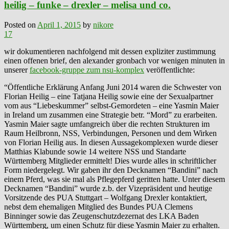
heilig – funke – drexler – melisa und co.
Posted on
April 1, 2015
by
nikore
17
wir dokumentieren nachfolgend mit dessen expliziter zustimmung
einen offenen brief, den alexander gronbach vor wenigen minuten in
unserer
facebook-gruppe zum nsu-komplex
veröffentlichte:
“Öffentliche Erklärung Anfang Juni 2014 waren die Schwester von
Florian Heilig – eine Tatjana Heilig sowie eine der Sexualpartner
vom aus “Liebeskummer” selbst-Gemordeten – eine Yasmin Maier
in Ireland um zusammen eine Strategie betr. “Mord” zu erarbeiten.
Yasmin Maier sagte umfangreich über die rechten Strukturen im
Raum Heilbronn, NSS, Verbindungen, Personen und dem Wirken
von Florian Heilig aus. In diesen Aussagekomplexen wurde dieser
Matthias Klabunde sowie 14 weitere NSS und Standarte
Württemberg Mitglieder ermittelt! Dies wurde alles in schriftlicher
Form niedergelegt. Wir gaben ihr den Decknamen “Bandini” nach
einem Pferd, was sie mal als Pflegepferd geritten hatte. Unter diesem
Decknamen “Bandini” wurde z.b. der Vizepräsident und heutige
Vorsitzende des PUA Stuttgart – Wolfgang Drexler kontaktiert,
nebst dem ehemaligen Mitglied des Bundes PUA Clemens
Binninger sowie das Zeugenschutzdezernat des LKA Baden
Württemberg, um einen Schutz für diese Yasmin Maier zu erhalten.