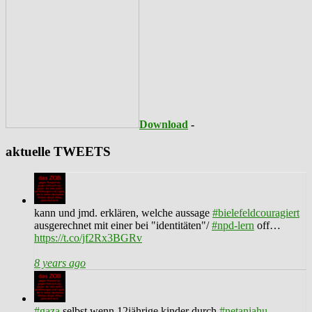
Download
-
aktuelle TWEETS
kann und jmd. erklären, welche aussage
#bielefeldcouragiert
ausgerechnet mit einer bei "identitäten"/
#npd-lern
off…
https://t.co/jf2Rx3BGRv
8 years ago
#gaza
selbst wenn 12jährige kinder durch
#netanjahu