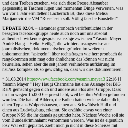
und dem Treiben zusehen, wie sich diese Presse Abstauber
gegenseitig in Taschen lügen und momentan Dinge verwerten, was
wir vor 1 Jahr ermittelten! Lächerlich ist, dass diese Melisa
Marijanovic die VM “Rose” sein soll. Völlig falsche Baustelle!”
UPDATE 02.04
. – alexander gronbach veröffentlichte in der
besagten facebookgruppe heute auch noch auf uns absolut
authentisch wirkende gesprächsauszüge zwischen “Yasmin Mayer –
André Haug – Heike Heilig”, die wir hier auszugsweise aus
journalistischen, dokumentarischen gründen im weiteren
unkommentiert “spiegeln”; über rechtsfragen wie herr gronbach da
rangekommen sein mag oder ähnlichem: das können wir nicht
beurteilen, sehen aber die seit jahren verhinderte aufklärung im
nsu/nss-komplex als so gewichtig an, dass wir dies dokumentieren:
“ 31.03.2014
https://www.facebook.com/yasmin.mayer.3
22:16 l l
Yasmin Mayer ” Hey Haugi Charmaine hat eine Aussage bei BIG
REX gemacht gegen dich und andere aus Flos alter Gruppe. Dass
ihr ihn wegen 15.000 € erpresst habt, weil bei ihm Waffen gefunden
wurden. Die hat auf Bildern, die Bullen hatten welche dabei dich,
einen Typ aus Wolpertshausen, einen aus Schwäbisch Hall und
einen aus Ludwigsburg erkannt. Sie erzählte etwas von einer
Gruppe NSS die ihr damals gegründet habt. Nächste Woche soll sie
vom Bundeskriminalamt vernommen werden. Was ist da eigentlich
los? War echt geplättet. Zieht mich ja nicht in diese Scheisse mit