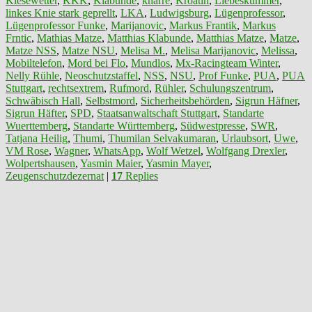
Kiesewetter
,
KKK
,
Klabunde
,
knarre
,
Kroatin
,
Liebeskummer
,
linkes Knie stark geprellt
,
LKA
,
Ludwigsburg
,
Lügenprofessor
,
Lügenprofessor Funke
,
Marijanovic
,
Markus Frantik
,
Markus
Frntic
,
Mathias Matze
,
Matthias Klabunde
,
Matthias Matze
,
Matze
,
Matze NSS
,
Matze NSU
,
Melisa M.
,
Melisa Marijanovic
,
Melissa
,
Mobiltelefon
,
Mord bei Flo
,
Mundlos
,
Mx-Racingteam Winter
,
Nelly Rühle
,
Neoschutzstaffel
,
NSS
,
NSU
,
Prof Funke
,
PUA
,
PUA
Stuttgart
,
rechtsextrem
,
Rufmord
,
Rühler
,
Schulungszentrum
,
Schwäbisch Hall
,
Selbstmord
,
Sicherheitsbehörden
,
Sigrun Häfner
,
Sigrun Häfter
,
SPD
,
Staatsanwaltschaft Stuttgart
,
Standarte
Wuerttemberg
,
Standarte Württemberg
,
Südwestpresse
,
SWR
,
Tatjana Heilig
,
Thumi
,
Thumilan Selvakumaran
,
Urlaubsort
,
Uwe
,
VM Rose
,
Wagner
,
WhatsApp
,
Wolf Wetzel
,
Wolfgang Drexler
,
Wolpertshausen
,
Yasmin Maier
,
Yasmin Mayer
,
Zeugenschutzdezernat
|
17
Replies