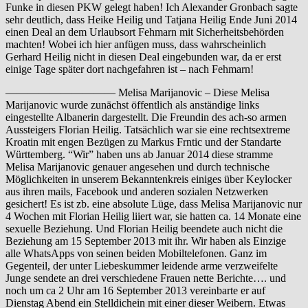
Funke in diesen PKW gelegt haben! Ich Alexander Gronbach sagte
sehr deutlich, dass Heike Heilig und Tatjana Heilig Ende Juni 2014
einen Deal an dem Urlaubsort Fehmarn mit Sicherheitsbehörden
machten! Wobei ich hier anfügen muss, dass wahrscheinlich
Gerhard Heilig nicht in diesen Deal eingebunden war, da er erst
einige Tage später dort nachgefahren ist – nach Fehmarn!
—————————— Melisa Marijanovic – Diese Melisa
Marijanovic wurde zunächst öffentlich als anständige links
eingestellte Albanerin dargestellt. Die Freundin des ach-so armen
Aussteigers Florian Heilig. Tatsächlich war sie eine rechtsextreme
Kroatin mit engen Bezügen zu Markus Frntic und der Standarte
Württemberg. “Wir” haben uns ab Januar 2014 diese stramme
Melisa Marijanovic genauer angesehen und durch technische
Möglichkeiten in unserem Bekanntenkreis einiges über Keylocker
aus ihren mails, Facebook und anderen sozialen Netzwerken
gesichert! Es ist zb. eine absolute Lüge, dass Melisa Marijanovic nur
4 Wochen mit Florian Heilig liiert war, sie hatten ca. 14 Monate eine
sexuelle Beziehung. Und Florian Heilig beendete auch nicht die
Beziehung am 15 September 2013 mit ihr. Wir haben als Einzige
alle WhatsApps von seinen beiden Mobiltelefonen. Ganz im
Gegenteil, der unter Liebeskummer leidende arme verzweifelte
Junge sendete an drei verschiedene Frauen nette Berichte…. und
noch um ca 2 Uhr am 16 September 2013 vereinbarte er auf
Dienstag Abend ein Stelldichein mit einer dieser Weibern. Etwas