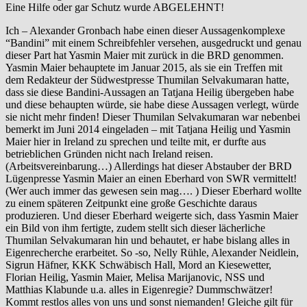
Eine Hilfe oder gar Schutz wurde ABGELEHNT!
Ich – Alexander Gronbach habe einen dieser Aussagenkomplexe
“Bandini” mit einem Schreibfehler versehen, ausgedruckt und genau
dieser Part hat Yasmin Maier mit zurück in die BRD genommen.
Yasmin Maier behauptete im Januar 2015, als sie ein Treffen mit
dem Redakteur der Südwestpresse Thumilan Selvakumaran hatte,
dass sie diese Bandini-Aussagen an Tatjana Heilig übergeben habe
und diese behaupten würde, sie habe diese Aussagen verlegt, würde
sie nicht mehr finden! Dieser Thumilan Selvakumaran war nebenbei
bemerkt im Juni 2014 eingeladen – mit Tatjana Heilig und Yasmin
Maier hier in Ireland zu sprechen und teilte mit, er durfte aus
betrieblichen Gründen nicht nach Ireland reisen.
(Arbeitsvereinbarung…) Allerdings hat dieser Abstauber der BRD
Lügenpresse Yasmin Maier an einen Eberhard von SWR vermittelt!
(Wer auch immer das gewesen sein mag…. ) Dieser Eberhard wollte
zu einem späteren Zeitpunkt eine große Geschichte daraus
produzieren. Und dieser Eberhard weigerte sich, dass Yasmin Maier
ein Bild von ihm fertigte, zudem stellt sich dieser lächerliche
Thumilan Selvakumaran hin und behautet, er habe bislang alles in
Eigenrecherche erarbeitet. So -so, Nelly Rühle, Alexander Neidlein,
Sigrun Häfner, KKK Schwäbisch Hall, Mord an Kiesewetter,
Florian Heilig, Yasmin Maier, Melisa Marijanovic, NSS und
Matthias Klabunde u.a. alles in Eigenregie? Dummschwätzer!
Kommt restlos alles von uns und sonst niemanden! Gleiche gilt für