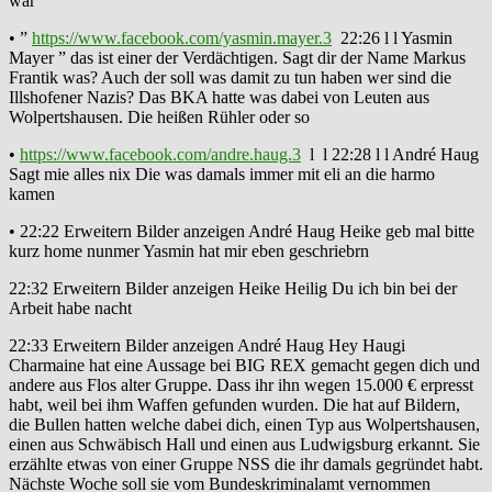
war
• ”
https://www.facebook.com/yasmin.mayer.3
22:26 l l Yasmin
Mayer ” das ist einer der Verdächtigen. Sagt dir der Name Markus
Frantik was? Auch der soll was damit zu tun haben wer sind die
Illshofener Nazis? Das BKA hatte was dabei von Leuten aus
Wolpertshausen. Die heißen Rühler oder so
•
https://www.facebook.com/andre.haug.3
l l 22:28 l l André Haug
Sagt mie alles nix Die was damals immer mit eli an die harmo
kamen
• 22:22 Erweitern Bilder anzeigen André Haug Heike geb mal bitte
kurz home nunmer Yasmin hat mir eben geschriebrn
22:32 Erweitern Bilder anzeigen Heike Heilig Du ich bin bei der
Arbeit habe nacht
22:33 Erweitern Bilder anzeigen André Haug Hey Haugi
Charmaine hat eine Aussage bei BIG REX gemacht gegen dich und
andere aus Flos alter Gruppe. Dass ihr ihn wegen 15.000 € erpresst
habt, weil bei ihm Waffen gefunden wurden. Die hat auf Bildern,
die Bullen hatten welche dabei dich, einen Typ aus Wolpertshausen,
einen aus Schwäbisch Hall und einen aus Ludwigsburg erkannt. Sie
erzählte etwas von einer Gruppe NSS die ihr damals gegründet habt.
Nächste Woche soll sie vom Bundeskriminalamt vernommen