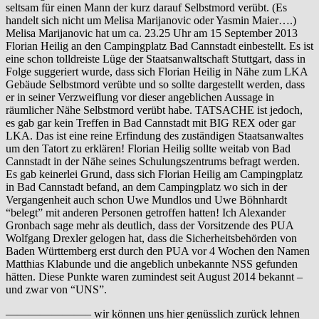
seltsam für einen Mann der kurz darauf Selbstmord verübt. (Es
handelt sich nicht um Melisa Marijanovic oder Yasmin Maier….)
Melisa Marijanovic hat um ca. 23.25 Uhr am 15 September 2013
Florian Heilig an den Campingplatz Bad Cannstadt einbestellt. Es ist
eine schon tolldreiste Lüge der Staatsanwaltschaft Stuttgart, dass in
Folge suggeriert wurde, dass sich Florian Heilig in Nähe zum LKA
Gebäude Selbstmord verübte und so sollte dargestellt werden, dass
er in seiner Verzweiflung vor dieser angeblichen Aussage in
räumlicher Nähe Selbstmord verübt habe. TATSACHE ist jedoch,
es gab gar kein Treffen in Bad Cannstadt mit BIG REX oder gar
LKA. Das ist eine reine Erfindung des zuständigen Staatsanwaltes
um den Tatort zu erklären! Florian Heilig sollte weitab von Bad
Cannstadt in der Nähe seines Schulungszentrums befragt werden.
Es gab keinerlei Grund, dass sich Florian Heilig am Campingplatz
in Bad Cannstadt befand, an dem Campingplatz wo sich in der
Vergangenheit auch schon Uwe Mundlos und Uwe Böhnhardt
“belegt” mit anderen Personen getroffen hatten! Ich Alexander
Gronbach sage mehr als deutlich, dass der Vorsitzende des PUA
Wolfgang Drexler gelogen hat, dass die Sicherheitsbehörden von
Baden Württemberg erst durch den PUA vor 4 Wochen den Namen
Matthias Klabunde und die angeblich unbekannte NSS gefunden
hätten. Diese Punkte waren zumindest seit August 2014 bekannt –
und zwar von “UNS”.
———————– wir können uns hier genüsslich zurück lehnen