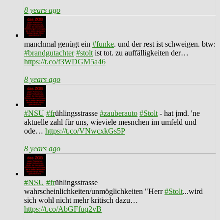
8 years ago
manchmal genügt ein
#funke
. und der rest ist schweigen. btw:
#brandgutachter
#stolt
ist tot. zu auffälligkeiten der…
https://t.co/f3WDGM5a46
8 years ago
#NSU
#fr
ühlingsstrasse
#zauberauto
#Stolt
- hat jmd. 'ne
aktuelle zahl für uns, wieviele mesnchen im umfeld und
ode…
https://t.co/VNwcxkGs5P
8 years ago
#NSU
#fr
ühlingsstrasse
wahrscheinlichkeiten/unmöglichkeiten "Herr
#Stolt
...wird
sich wohl nicht mehr kritisch dazu…
https://t.co/AbGFfuq2vB