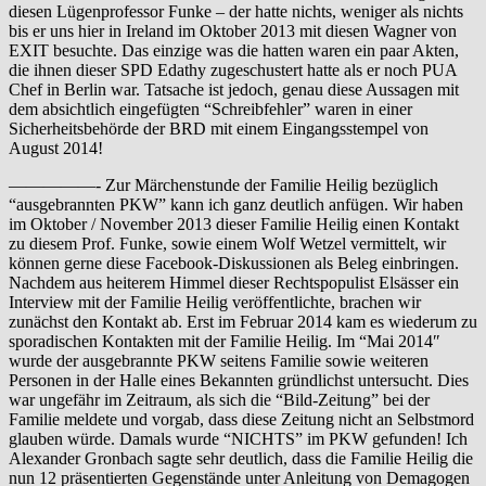
diesen Lügenprofessor Funke – der hatte nichts, weniger als nichts
bis er uns hier in Ireland im Oktober 2013 mit diesen Wagner von
EXIT besuchte. Das einzige was die hatten waren ein paar Akten,
die ihnen dieser SPD Edathy zugeschustert hatte als er noch PUA
Chef in Berlin war. Tatsache ist jedoch, genau diese Aussagen mit
dem absichtlich eingefügten “Schreibfehler” waren in einer
Sicherheitsbehörde der BRD mit einem Eingangsstempel von
August 2014!
—————- Zur Märchenstunde der Familie Heilig bezüglich
“ausgebrannten PKW” kann ich ganz deutlich anfügen. Wir haben
im Oktober / November 2013 dieser Familie Heilig einen Kontakt
zu diesem Prof. Funke, sowie einem Wolf Wetzel vermittelt, wir
können gerne diese Facebook-Diskussionen als Beleg einbringen.
Nachdem aus heiterem Himmel dieser Rechtspopulist Elsässer ein
Interview mit der Familie Heilig veröffentlichte, brachen wir
zunächst den Kontakt ab. Erst im Februar 2014 kam es wiederum zu
sporadischen Kontakten mit der Familie Heilig. Im “Mai 2014″
wurde der ausgebrannte PKW seitens Familie sowie weiteren
Personen in der Halle eines Bekannten gründlichst untersucht. Dies
war ungefähr im Zeitraum, als sich die “Bild-Zeitung” bei der
Familie meldete und vorgab, dass diese Zeitung nicht an Selbstmord
glauben würde. Damals wurde “NICHTS” im PKW gefunden! Ich
Alexander Gronbach sagte sehr deutlich, dass die Familie Heilig die
nun 12 präsentierten Gegenstände unter Anleitung von Demagogen