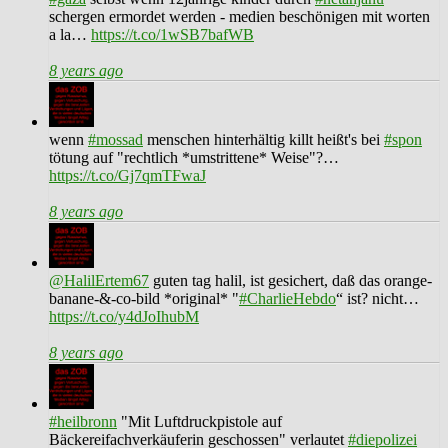
schergen ermordet werden - medien beschönigen mit worten
a la…
https://t.co/1wSB7bafWB
8 years ago
wenn
#mossad
menschen hinterhältig killt heißt's bei
#spon
tötung auf "rechtlich *umstrittene* Weise"?…
https://t.co/Gj7qmTFwaJ
8 years ago
@HalilErtem67
guten tag halil, ist gesichert, daß das orange-
banane-&-co-bild *original* "
#CharlieHebdo
“ ist? nicht…
https://t.co/y4dJoIhubM
8 years ago
#heilbronn
"Mit Luftdruckpistole auf
Bäckereifachverkäuferin geschossen" verlautet
#diepolizei