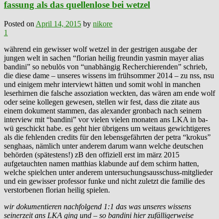
fassung als das quellenlose bei wetzel
Posted on
April 14, 2015
by
nikore
1
während ein gewisser wolf wetzel in der gestrigen ausgabe der
jungen welt in sachen “florian heilig freundin yasmin mayer alias
bandini” so nebulös von “unabhängig Recherchierenden” schrieb,
die diese dame – unseres wissens im frühsommer 2014 – zu nss, nsu
und einigem mehr interviewt hätten und somit wohl in manchen
leserhirnen die falsche assoziation weckten, das wären am ende wolf
oder seine kollegen gewesen, stellen wir fest, dass die zitate aus
einem dokument stammen, das alexander gronbach nach seinem
interview mit “bandini” vor vielen vielen monaten ans LKA in ba-
wü geschickt habe. es geht hier übrigens um weitaus gewichtigeres
als die fehlenden credits für den lebensgefährten der petra “krokus”
senghaas, nämlich unter anderem darum wann welche deutschen
behörden (spätestens!) zB den offiziell erst im märz 2015
aufgetauchten namen matthias klabunde auf dem schirm hatten,
welche spielchen unter anderem untersuchungsausschuss-mitglieder
und ein gewisser professor funke und nicht zuletzt die familie des
verstorbenen florian heilig spielen.
wir dokumentieren nachfolgend 1:1 das was unseres wissens
seinerzeit ans LKA ging und – so bandini hier zufälligerweise