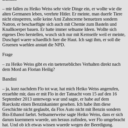
– mir fallen zu Heiko Weiss sehr viele Dinge ein, er wollte wie die
alten Germanen leben, verehrte Hitler. Er meinte, man duerfe Tiere
nicht einsperren, solle keine Ami Zahncreme benuetzen sondern
Natron, er beschaeftigte sich auch mit Chemie zum Basteln und
Knallkoerper bauen. Er hatte immer seltsame Ideen. Wollte sich
eigenes Deo herstellen, wusch sich nur mit Kernseife weil er meinte,
Duschgel waere schaedlich fuer die Haut. Ich sagt ihm, er soll die
Gruenen waehlen anstatt die NPD.
Frage
– zu Heiko Weiss gibt es ein taeteruebliches Verhalten direkt nach
dem Mord an Florian Heilig?
Bandini
– ja, kurz nachdem Flo tot war, hat mich Heiko Weiss angerufen,
erzaehlte mir, dass er mit Flo in der Tatnacht vom 15 auf den 16
September 2013 unterwegs war und sagte, er habe auf dem
Ruecksitz einen Benzinkanister gesehen. Ich habe ihm diese
Geschichte nicht geglaubt, da Flos Auto nicht mit Benzin sondern
Bio-Ethanol faehrt. Seltsamerweise sagte Heiko Weiss, dass er sich
darum kuemmern wuerde, um heraus zufinden, wer Flo umgebracht
hat. Und ob ich etwas wissen wuerde wegen der Beerdigung.