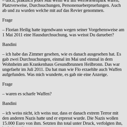
– doch, praktisch jedes Mal wenn wir am Wertwiesenpark waren,
Platzverweise, Durchsuchungen, Personenueberpruefungen. Auch
ab und zu wurden welche mit auf das Revier genommen.
Frage
– Florian Heilig hatte irgendwann wegen seiner Vorgehensweise am
1 Mai 2011 eine Hausdurchsuchung, was weisst Du darueber?
Bandini
– ich habe das Zimmer gesehen, wie es danach ausgesehen hat. Es
gab zwei Durchsuchungen, einmal im Mai und einmal in dem
Wohnheim am Krankenhaus Gesundbrunnen Heilbronn. Das war
ungefaehr im Juli 2011. Da hat man wie Flo erzaehlte auch Waffen
aufgefunden. Was mich wunderte, es gab nie eine Anzeige.
Frage
– waren es scharfe Waffen?
Bandini
– ich weiss nicht, ich weiss nur, dass er danach extrem Terror mit
den anderen Nazis hatte und er erpresst wurde. Die Nazis wollen
15.000 Euro von ihm. Setzten ihn total unter Druck, verfolgten ihn,