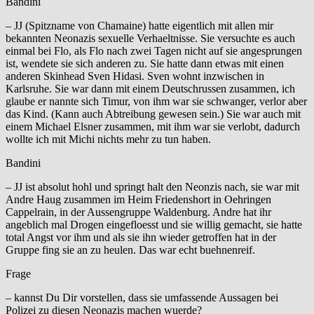
Bandini
– JJ (Spitzname von Chamaine) hatte eigentlich mit allen mir
bekannten Neonazis sexuelle Verhaeltnisse. Sie versuchte es auch
einmal bei Flo, als Flo nach zwei Tagen nicht auf sie angesprungen
ist, wendete sie sich anderen zu. Sie hatte dann etwas mit einen
anderen Skinhead Sven Hidasi. Sven wohnt inzwischen in
Karlsruhe. Sie war dann mit einem Deutschrussen zusammen, ich
glaube er nannte sich Timur, von ihm war sie schwanger, verlor aber
das Kind. (Kann auch Abtreibung gewesen sein.) Sie war auch mit
einem Michael Elsner zusammen, mit ihm war sie verlobt, dadurch
wollte ich mit Michi nichts mehr zu tun haben.
Bandini
– JJ ist absolut hohl und springt halt den Neonzis nach, sie war mit
Andre Haug zusammen im Heim Friedenshort in Oehringen
Cappelrain, in der Aussengruppe Waldenburg. Andre hat ihr
angeblich mal Drogen eingefloesst und sie willig gemacht, sie hatte
total Angst vor ihm und als sie ihn wieder getroffen hat in der
Gruppe fing sie an zu heulen. Das war echt buehnenreif.
Frage
– kannst Du Dir vorstellen, dass sie umfassende Aussagen bei
Polizei zu diesen Neonazis machen wuerde?