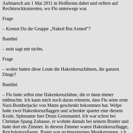
Aufmarsch am 1 Mai 2011 in Heilbronn dabei und oefters auf
Rechtsrockkonzerten, wo Flo unterwegs war.
Frage
– Kennst Du die Gruppe „Naked But Armed”?
Bandini
– nein sagt mir nichts.
Frage
– woher hatten diese Leute die Hakenkreuzfahnen, die ganzen
Dinge?
Bandini
– Flo hatte selbst eine Hakenkreuzfahne, die er dann immer
mitbrachte. Ich kann mich noch daran erinnern, dass Flo seine erste
Nazi-Bomberjacke von Matze geschenkt bekommen hat. Welpe
hatte zwei Hakenkreuzflaggen und schenkte spaeter eine diesem
Keule, Spitzname fuer Denis Gensmantel. Ich war schon bei
Christian Spang Zuhause, er wohnte damals bei seinem Bruder und
hatte dort ein Zimmer. In diesem Zimmer waren Hakenkreuzflagge,
Reichskriegsflagge, Poster von rechtsextremen Musikgruppen, z.b.