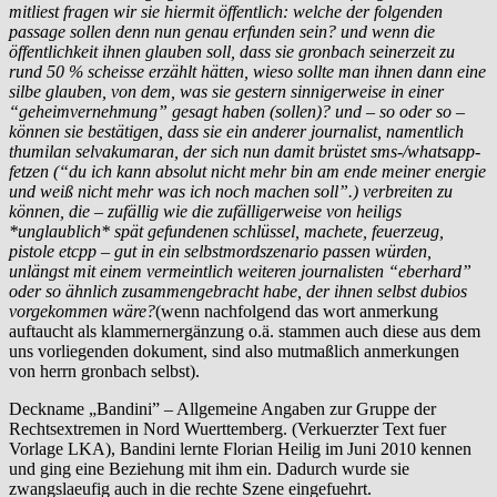
mitliest fragen wir sie hiermit öffentlich: welche der folgenden
passage sollen denn nun genau erfunden sein? und wenn die
öffentlichkeit ihnen glauben soll, dass sie gronbach seinerzeit zu
rund 50 % scheisse erzählt hätten, wieso sollte man ihnen dann eine
silbe glauben, von dem, was sie gestern sinnigerweise in einer
“geheimvernehmung” gesagt haben (sollen)? und – so oder so –
können sie bestätigen, dass sie ein anderer journalist, namentlich
thumilan selvakumaran, der sich nun damit brüstet sms-/whatsapp-
fetzen (“du ich kann absolut nicht mehr bin am ende meiner energie
und weiß nicht mehr was ich noch machen soll”.) verbreiten zu
können, die – zufällig wie die zufälligerweise von heiligs
*unglaublich* spät gefundenen schlüssel, machete, feuerzeug,
pistole etcpp – gut in ein selbstmordszenario passen würden,
unlängst mit einem vermeintlich weiteren journalisten “eberhard”
oder so ähnlich zusammengebracht habe, der ihnen selbst dubios
vorgekommen wäre?
(wenn nachfolgend das wort anmerkung
auftaucht als klammernergänzung o.ä. stammen auch diese aus dem
uns vorliegenden dokument, sind also mutmaßlich anmerkungen
von herrn gronbach selbst).
Deckname „Bandini” – Allgemeine Angaben zur Gruppe der
Rechtsextremen in Nord Wuerttemberg. (Verkuerzter Text fuer
Vorlage LKA), Bandini lernte Florian Heilig im Juni 2010 kennen
und ging eine Beziehung mit ihm ein. Dadurch wurde sie
zwangslaeufig auch in die rechte Szene eingefuehrt.