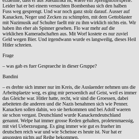
erzaehlte, dass er aus Suedafrika ist, waere ein Sprengstoffexperte.
Leider hat er bei einem versuchten Bombenbau sich den halben
Fuss weg gesprengt. Und war noch ganz stolz darauf. Ausser auf
Kanacken, Neger und Zecken zu schimpfen, mit dem Gettoblaster
mit Nazimusik auf Schulter faellt mir zu ihm wirklich nichts ein. Wir
haben ihn eher als Spinner gesehen. Flo war mehr auf die
wirklichen Kameradschaften aus. Mit Worf kostete es nur zuviel
Geld wegen Bier. Und irgendwann wurde es langweilig, dieses Heil
Hitler schreien.
Frage
– was gab es fuer Gespraeche in dieser Gruppe?
Bandini
– es drehte sich immer nur im Kreis, die Auslaender nehmen uns die
Arbeitsplaetze weg, es ging mir persoenlich auf Geist, weil es immer
das Gleiche war. Hitler hatte, recht, wir sind die Groessen, dabei
arbeiteten die anderen und die Nazis benahmen sich wie Penner.
Kanacken sollen dahin, wo sie herkommen und bei Adolf waeren
sie schon vergast. Deutschland wurde Kanackendeutschland
genannt. Welpe hat immer grosse Reden gehalten, proletenmaessig,
mit viel Ueberzeugung. Es ging immer wie gut es frueher im
deutschen reich war und wie Scheisse es heute ist. Nur hat er
ansonsten nichts auf Reihe bekommen.