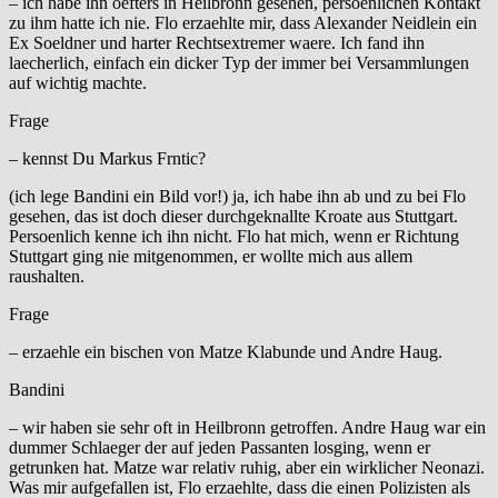
– ich habe ihn oefters in Heilbronn gesehen, persoenlichen Kontakt
zu ihm hatte ich nie. Flo erzaehlte mir, dass Alexander Neidlein ein
Ex Soeldner und harter Rechtsextremer waere. Ich fand ihn
laecherlich, einfach ein dicker Typ der immer bei Versammlungen
auf wichtig machte.
Frage
– kennst Du Markus Frntic?
(ich lege Bandini ein Bild vor!) ja, ich habe ihn ab und zu bei Flo
gesehen, das ist doch dieser durchgeknallte Kroate aus Stuttgart.
Persoenlich kenne ich ihn nicht. Flo hat mich, wenn er Richtung
Stuttgart ging nie mitgenommen, er wollte mich aus allem
raushalten.
Frage
– erzaehle ein bischen von Matze Klabunde und Andre Haug.
Bandini
– wir haben sie sehr oft in Heilbronn getroffen. Andre Haug war ein
dummer Schlaeger der auf jeden Passanten losging, wenn er
getrunken hat. Matze war relativ ruhig, aber ein wirklicher Neonazi.
Was mir aufgefallen ist, Flo erzaehlte, dass die einen Polizisten als