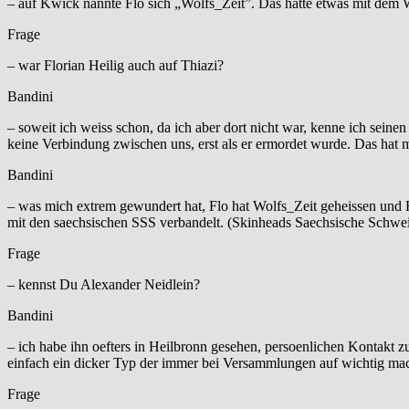
– auf Kwick nannte Flo sich „Wolfs_Zeit”. Das hatte etwas mit dem 
Frage
– war Florian Heilig auch auf Thiazi?
Bandini
– soweit ich weiss schon, da ich aber dort nicht war, kenne ich sein
keine Verbindung zwischen uns, erst als er ermordet wurde. Das hat m
Bandini
– was mich extrem gewundert hat, Flo hat Wolfs_Zeit geheissen und H
mit den saechsischen SSS verbandelt. (Skinheads Saechsische Schwei
Frage
– kennst Du Alexander Neidlein?
Bandini
– ich habe ihn oefters in Heilbronn gesehen, persoenlichen Kontakt zu
einfach ein dicker Typ der immer bei Versammlungen auf wichtig mac
Frage