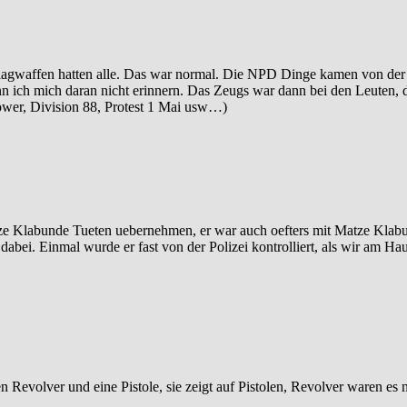
hlagwaffen hatten alle. Das war normal. Die NPD Dinge kamen von der
nn ich mich daran nicht erinnern. Das Zeugs war dann bei den Leuten, 
Power, Division 88, Protest 1 Mai usw…)
 Matze Klabunde Tueten uebernehmen, er war auch oefters mit Matze Kla
 dabei. Einmal wurde er fast von der Polizei kontrolliert, als wir am H
en Revolver und eine Pistole, sie zeigt auf Pistolen, Revolver waren es 