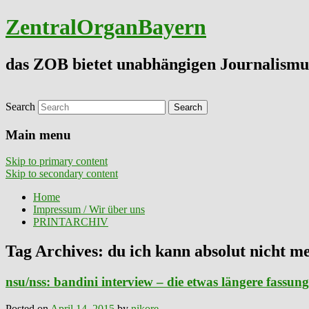
ZentralOrganBayern
das ZOB bietet unabhängigen Journalismu
Search
Main menu
Skip to primary content
Skip to secondary content
Home
Impressum / Wir über uns
PRINTARCHIV
Tag Archives:
du ich kann absolut nicht m
nsu/nss: bandini interview – die etwas längere fassung 
Posted on
April 14, 2015
by
nikore