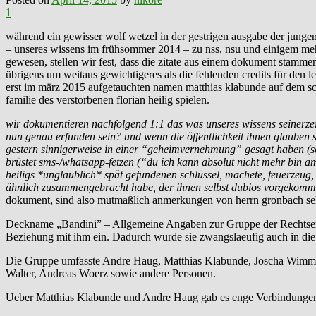
1
während ein gewisser wolf wetzel in der gestrigen ausgabe der jungen
– unseres wissens im frühsommer 2014 – zu nss, nsu und einigem mehr
gewesen, stellen wir fest, dass die zitate aus einem dokument stamme
übrigens um weitaus gewichtigeres als die fehlenden credits für den 
erst im märz 2015 aufgetauchten namen matthias klabunde auf dem sch
familie des verstorbenen florian heilig spielen.
wir dokumentieren nachfolgend 1:1 das was unseres wissens seinerzeit
nun genau erfunden sein? und wenn die öffentlichkeit ihnen glauben so
gestern sinnigerweise in einer “geheimvernehmung” gesagt haben (sol
brüstet sms-/whatsapp-fetzen (“du ich kann absolut nicht mehr bin am
heiligs *unglaublich* spät gefundenen schlüssel, machete, feuerzeug,
ähnlich zusammengebracht habe, der ihnen selbst dubios vorgekom
dokument, sind also mutmaßlich anmerkungen von herrn gronbach sel
Deckname „Bandini” – Allgemeine Angaben zur Gruppe der Rechtsextr
Beziehung mit ihm ein. Dadurch wurde sie zwangslaeufig auch in die 
Die Gruppe umfasste Andre Haug, Matthias Klabunde, Joscha Wimmer
Walter, Andreas Woerz sowie andere Personen.
Ueber Matthias Klabunde und Andre Haug gab es enge Verbindungen 