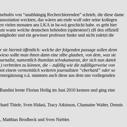
so nebulös von “unabhängig Recherchierenden” schrieb, die diese dame
 assoziation weckten, das wären am ende wolf oder seine kollegen
len vielen monaten ans LKA in ba-wü geschickt habe. es geht hier
rum wann welche deutschen behörden (spätestens!) zB den offiziell
glieder und ein gewisser professor funke und nicht zuletzt die
 sie hiermit öffentlich: welche der folgenden passage sollen denn
 wieso sollte man ihnen dann eine silbe glauben, von dem, was sie
ournalist, namentlich thumilan selvakumaran, der sich nun damit
erbreiten zu können, die – zufällig wie die zufälligerweise von
 mit einem vermeintlich weiteren journalisten “eberhard” oder so
rnergänzung o.ä. stammen auch diese aus dem uns vorliegenden
ndini lernte Florian Heilig im Juni 2010 kennen und ging eine
ard Thiele, Sven Hidasi, Tracy Atkinson, Chamaine Walter, Dennis
, Matthias Brodbeck und Sven Niebler.