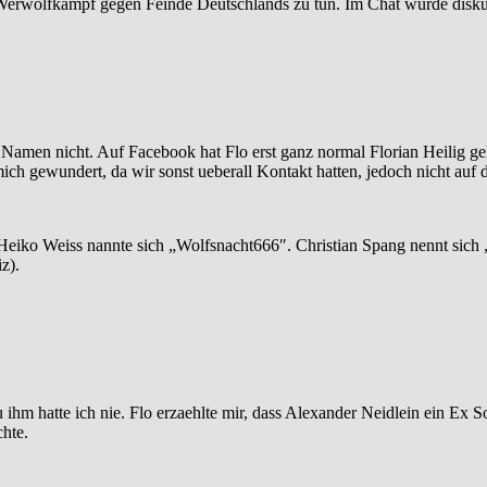
Werwolfkampf gegen Feinde Deutschlands zu tun. Im Chat wurde diskut
en Namen nicht. Auf Facebook hat Flo erst ganz normal Florian Heilig g
ich gewundert, da wir sonst ueberall Kontakt hatten, jedoch nicht auf 
eiko Weiss nannte sich „Wolfsnacht666″. Christian Spang nennt sich „
z).
 ihm hatte ich nie. Flo erzaehlte mir, dass Alexander Neidlein ein Ex S
hte.