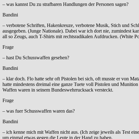
– was kannst Du zu strafbaren Handlungen der Personen sagen?
Bandini
– verbotene Schriften, Hakenkreuze, verbotene Musik, Stich und Sc
ausgegeben. (Junge Nationale). Dabei war ich dort nie, zumindest ka
all so Zeugs, auch T-Shirts mit rechtsradikalen Aufdrucken. (White 
Frage
– hast Du Schusswaffen gesehen?
Bandini
– klar doch. Flo hatte sehr oft Pistolen bei sich, oft musste er von
hatte mindestens dreimal eine ganze Tuete voll Pistolen und Munition
Waffen waren in seinem Bundeswehrrucksack versteckt.
Frage
– was fuer Schusswaffen waren das?
Bandini
– ich kenne mich mit Waffen nicht aus. (Ich zeige jeweils als Test ein
um einmal etwas gegen die Leute in der Hand zu haben.