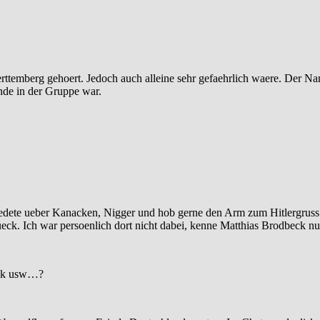
Wuerttemberg gehoert. Jedoch auch alleine sehr gefaehrlich waere. Der
nde in der Gruppe war.
edete ueber Kanacken, Nigger und hob gerne den Arm zum Hitlergruss.
tueck. Ich war persoenlich dort nicht dabei, kenne Matthias Brodbeck
ook usw…?