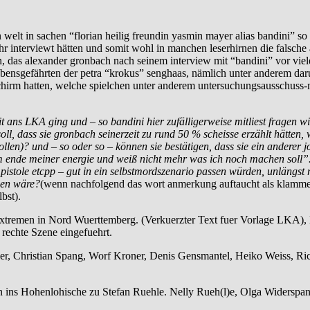
 welt in sachen “florian heilig freundin yasmin mayer alias bandini” 
 interviewt hätten und somit wohl in manchen leserhirnen die falsche
n, das alexander gronbach nach seinem interview mit “bandini” vor vie
lebensgefährten der petra “krokus” senghaas, nämlich unter anderem da
irm hatten, welche spielchen unter anderem untersuchungsausschuss-mit
 ans LKA ging und – so bandini hier zufälligerweise mitliest fragen wir
ll, dass sie gronbach seinerzeit zu rund 50 % scheisse erzählt hätten,
len)? und – so oder so – können sie bestätigen, dass sie ein anderer j
 ende meiner energie und weiß nicht mehr was ich noch machen soll”.) v
 pistole etcpp – gut in ein selbstmordszenario passen würden, unlängst
men wäre?
(wenn nachfolgend das wort anmerkung auftaucht als klamme
bst).
emen in Nord Wuerttemberg. (Verkuerzter Text fuer Vorlage LKA), Ba
rechte Szene eingefuehrt.
, Christian Spang, Worf Kroner, Denis Gensmantel, Heiko Weiss, Rich
ins Hohenlohische zu Stefan Ruehle. Nelly Rueh(l)e, Olga Widerspan