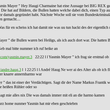
asmin Mayer ” Hey Haugi Charmaine hat eine Aussage bei BIG REX gema
Die hat auf Bildern, die Bullen hatten welche dabei dich, einen Typ 
hr damals gegründet habt. Nächste Woche soll sie vom Bundeskriminala
sagen gemacht…
s für en scheiss ich hat damit nie was uu tun hackt des der eigentlich
ayer ” die Bullen waren bei Heiligs, als ich auch dort war. Die hatten
eb mal bitte nummer ich ruf heike an
.com/yasmin.mayer.3
22:22 l l Yasmin Mayer ” ich frag sie erstmal ob 
/andre.haug.3
l l 22:25 l l André Haug Ne wer ai des Alter als ob ich f
 der knarre annernharmo war
 ” das ist einer der Verdächtigen. Sagt dir der Name Markus Frantik w
e heißen Rühler oder so
agt mie alles nix Die was damals immer mit eli an die harmo kamen
kurz home nunmer Yasmin hat mir eben geschriebrn