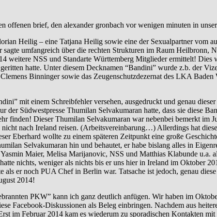
en offenen brief, den alexander gronbach vor wenigen minuten in unse
orian Heilig – eine Tatjana Heilig sowie eine der Sexualpartner vom 
er sagte umfangreich über die rechten Strukturen im Raum Heilbronn, 
weitere NSS und Standarte Württemberg Mitglieder ermittelt! Dies wur
geritten hatte. Unter diesem Decknamen “Bandini” wurde z.b. der Viz
A Clemens Binninger sowie das Zeugenschutzdezernat des LKA Baden Wü
ini” mit einem Schreibfehler versehen, ausgedruckt und genau diese
eur der Südwestpresse Thumilan Selvakumaran hatte, dass sie diese Ba
mehr finden! Dieser Thumilan Selvakumaran war nebenbei bemerkt im Ju
den nicht nach Ireland reisen. (Arbeitsvereinbarung…) Allerdings hat 
r Eberhard wollte zu einem späteren Zeitpunkt eine große Geschichte
 Thumilan Selvakumaran hin und behautet, er habe bislang alles in Eigen
 Yasmin Maier, Melisa Marijanovic, NSS und Matthias Klabunde u.a. a
hatte nichts, weniger als nichts bis er uns hier in Ireland im Oktober
e als er noch PUA Chef in Berlin war. Tatsache ist jedoch, genau dies
ugust 2014!
nnten PKW” kann ich ganz deutlich anfügen. Wir haben im Oktober 
iese Facebook-Diskussionen als Beleg einbringen. Nachdem aus heitere
b. Erst im Februar 2014 kam es wiederum zu sporadischen Kontakten m