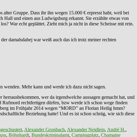
lter Gruppe. Dass ihr ihn wegen 15.000 € erpresst habt, weil bei
ch Hall und einen aus Ludwigsburg erkannt. Sie erzählte etwas von
 War echt geplättet. Zieht mich ja nicht in diese Scheisse mit rein.
 der damalsdabej war weiß auch das ich trotz meiner rechten
nen wenden. Mehr kann und werde ich dazu nicht sagen.
ter herrausbekommen, wer da irgendwelche aussagen gemacht hat, und
nd Rufmord rechtfertigen dürfen, bzw werde ich schon wege finden
emberg im Frühjahr 2014 wegen “MORD” an Florian Heilig hmm?
chaftliche Beziehung hatte! Und es ist schon schräg, wie sich diese
geschustert
,
Alexander Gronbach
,
Alexander Neidlein
,
André H.
,
uss
,
Böhnhardt
,
Bundeskriminalamt
,
Campingplatz
,
Chamaine