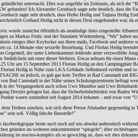
 gründlichst untersucht. Dies war ungefähr im Zeitraum, als sich die “B
efunden! Ich Alexander Gronbach sagte sehr deutlich, dass die Famil
nbach sagte sehr deutlich, dass Heike Heilig und Tatjana Heilig En
cheinlich Gerhard Heilig nicht in diesen Deal eingebunden war, da er 
unächst öffentlich als anständige links eingestellte Albanerin da
ezügen zu Markus Frntic und der Standarte Württemberg. “Wir” haben u
eis einiges über Keylocker aus ihren mails, Facebook und anderen soz
hatten ca. 14 Monate eine sexuelle Beziehung. Und Florian Heilig beend
im Gegenteil, der unter Liebeskummer leidende arme verzweifelte Jung
Stelldichein mit einer dieser Weibern. Etwas seltsam für einen Mann d
5 Uhr am 15 September 2013 Florian Heilig an den Campingplatz Bad Ca
ch Florian Heilig in Nähe zum LKA Gebäude Selbstmord verübte und so so
TSACHE ist jedoch, es gab gar kein Treffen in Bad Cannstadt mit BIG
ab von Bad Cannstadt in der Nähe seines Schulungszentrums befragt wer
h in der Vergangenheit auch schon Uwe Mundlos und Uwe Böhnhardt “b
fgang Drexler gelogen hat, dass die Sicherheitsbehörden von Baden 
 Punkte waren zumindest seit August 2014 bekannt – und zwar von “
reiben zusehen, wie sich diese Presse Abstauber gegenseitig in T
e” sein soll. Völlig falsche Baustelle!”
agten facebookgruppe heute auch noch auf uns absolut authentisch wir
rischen gründen im weiteren unkommentiert “spiegeln”; über rechtsfrag
ufklärung im nsu/nss-komplex als so gewichtig an, dass wir dies dokumen