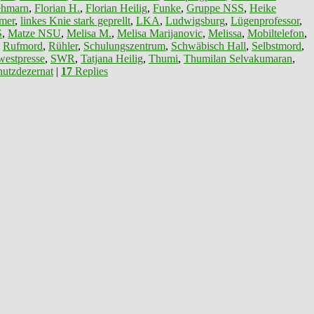
ehmarn
,
Florian H.
,
Florian Heilig
,
Funke
,
Gruppe NSS
,
Heike
mer
,
linkes Knie stark geprellt
,
LKA
,
Ludwigsburg
,
Lügenprofessor
,
S
,
Matze NSU
,
Melisa M.
,
Melisa Marijanovic
,
Melissa
,
Mobiltelefon
,
,
Rufmord
,
Rühler
,
Schulungszentrum
,
Schwäbisch Hall
,
Selbstmord
,
estpresse
,
SWR
,
Tatjana Heilig
,
Thumi
,
Thumilan Selvakumaran
,
utzdezernat
|
17
Replies