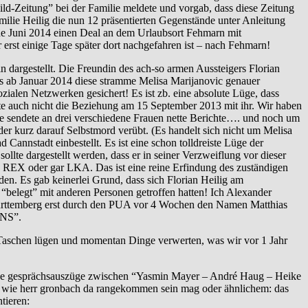
ild-Zeitung” bei der Familie meldete und vorgab, dass diese Zeitung
ie Heilig die nun 12 präsentierten Gegenstände unter Anleitung
de Juni 2014 einen Deal an dem Urlaubsort Fehmarn mit
erst einige Tage später dort nachgefahren ist – nach Fehmarn!
rgestellt. Die Freundin des ach-so armen Aussteigers Florian
ns ab Januar 2014 diese stramme Melisa Marijanovic genauer
ialen Netzwerken gesichert! Es ist zb. eine absolute Lüge, dass
ete auch nicht die Beziehung am 15 September 2013 mit ihr. Wir haben
e sendete an drei verschiedene Frauen nette Berichte…. und noch um
er kurz darauf Selbstmord verübt. (Es handelt sich nicht um Melisa
nnstadt einbestellt. Es ist eine schon tolldreiste Lüge der
llte dargestellt werden, dass er in seiner Verzweiflung vor dieser
 REX oder gar LKA. Das ist eine reine Erfindung des zuständigen
den. Es gab keinerlei Grund, dass sich Florian Heilig am
elegt” mit anderen Personen getroffen hatten! Ich Alexander
Württemberg erst durch den PUA vor 4 Wochen den Namen Matthias
UNS”.
aschen lügen und momentan Dinge verwerten, was wir vor 1 Jahr
kende gesprächsauszüge zwischen “Yasmin Mayer – André Haug – Heike
en wie herr gronbach da rangekommen sein mag oder ähnlichem: das
tieren: