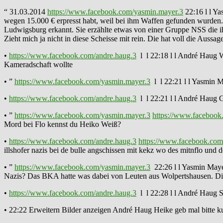
“ 31.03.2014
https://www.facebook.com/yasmin.mayer.3
22:16 l l Y
wegen 15.000 € erpresst habt, weil bei ihm Waffen gefunden wurden. 
Ludwigsburg erkannt. Sie erzählte etwas von einer Gruppe NSS die i
Zieht mich ja nicht in diese Scheisse mit rein. Die hat voll die Aus
•
https://www.facebook.com/andre.haug.3
l l 22:18 l l André Haug Wa
Kameradschaft wollte
• ”
https://www.facebook.com/yasmin.mayer.3
l l 22:21 l l Yasmin M
•
https://www.facebook.com/andre.haug.3
l l 22:21 l l André Haug G
• ”
https://www.facebook.com/yasmin.mayer.3
https://www.facebook
Mord bei Flo kennst du Heiko Weiß?
•
https://www.facebook.com/andre.haug.3
https://www.facebook.com
illshofer nazis bei de bulle angschissen mit kekz wo des mitnflo und
• ”
https://www.facebook.com/yasmin.mayer.3
22:26 l l Yasmin Mayer
Nazis? Das BKA hatte was dabei von Leuten aus Wolpertshausen. Di
•
https://www.facebook.com/andre.haug.3
l l 22:28 l l André Haug S
• 22:22 Erweitern Bilder anzeigen André Haug Heike geb mal bitte 