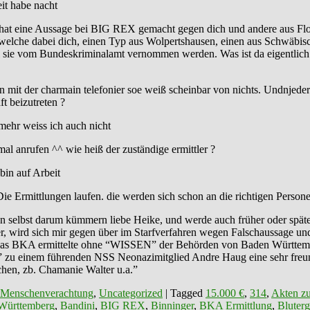
it habe nacht
t eine Aussage bei BIG REX gemacht gegen dich und andere aus Flos a
 welche dabei dich, einen Typ aus Wolpertshausen, einen aus Schwäbis
ie vom Bundeskriminalamt vernommen werden. Was ist da eigentlich los?
mit der charmain telefonier soe weiß scheinbar von nichts. Undnjeder
t beizutreten ?
mehr weiss ich auch nicht
al anrufen ^^ wie heiß der zuständige ermittler ?
bin auf Arbeit
Die Ermittlungen laufen. die werden sich schon an die richtigen Perso
n selbst darum kümmern liebe Heike, und werde auch früher oder spä
er, wird sich mir gegen über im Starfverfahren wegen Falschaussage u
u “Das BKA ermittelte ohne “WISSEN” der Behörden von Baden Württ
zu einem führenden NSS Neonazimitglied Andre Haug eine sehr freunds
hen, zb. Chamanie Walter u.a.”
 Menschenverachtung
,
Uncategorized
|
Tagged
15.000 €
,
314
,
Akten zu
Württemberg
,
Bandini
,
BIG REX
,
Binninger
,
BKA Ermittlung
,
Bluterg