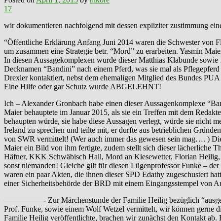
17
wir dokumentieren nachfolgend mit dessen expliziter zustimmung ein
“Öffentliche Erklärung Anfang Juni 2014 waren die Schwester von Fl
um zusammen eine Strategie betr. “Mord” zu erarbeiten. Yasmin Mai
In diesen Aussagekomplexen wurde dieser Matthias Klabunde sowie 14 
Decknamen “Bandini” nach einem Pferd, was sie mal als Pflegepferd 
Drexler kontaktiert, nebst dem ehemaligen Mitglied des Bundes PU
Eine Hilfe oder gar Schutz wurde ABGELEHNT!
Ich – Alexander Gronbach habe einen dieser Aussagenkomplexe “Band
Maier behauptete im Januar 2015, als sie ein Treffen mit dem Redakt
behaupten würde, sie habe diese Aussagen verlegt, würde sie nicht 
Ireland zu sprechen und teilte mit, er durfte aus betrieblichen Grün
von SWR vermittelt! (Wer auch immer das gewesen sein mag…. ) Diese
Maier ein Bild von ihm fertigte, zudem stellt sich dieser lächerliche
Häfner, KKK Schwäbisch Hall, Mord an Kiesewetter, Florian Heilig,
sonst niemanden! Gleiche gilt für diesen Lügenprofessor Funke – der 
waren ein paar Akten, die ihnen dieser SPD Edathy zugeschustert hatt
einer Sicherheitsbehörde der BRD mit einem Eingangsstempel von A
—————- Zur Märchenstunde der Familie Heilig bezüglich “ausgebra
Prof. Funke, sowie einem Wolf Wetzel vermittelt, wir können gerne d
Familie Heilig veröffentlichte, brachen wir zunächst den Kontakt a