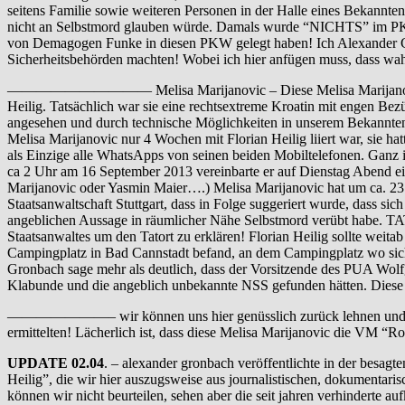
seitens Familie sowie weiteren Personen in der Halle eines Bekannten
nicht an Selbstmord glauben würde. Damals wurde “NICHTS” im PKW g
von Demagogen Funke in diesen PKW gelegt haben! Ich Alexander Gro
Sicherheitsbehörden machten! Wobei ich hier anfügen muss, dass wahrs
—————————— Melisa Marijanovic – Diese Melisa Marijanovic wurde z
Heilig. Tatsächlich war sie eine rechtsextreme Kroatin mit engen B
angesehen und durch technische Möglichkeiten in unserem Bekanntenkr
Melisa Marijanovic nur 4 Wochen mit Florian Heilig liiert war, sie 
als Einzige alle WhatsApps von seinen beiden Mobiltelefonen. Ganz 
ca 2 Uhr am 16 September 2013 vereinbarte er auf Dienstag Abend ein 
Marijanovic oder Yasmin Maier….) Melisa Marijanovic hat um ca. 23.2
Staatsanwaltschaft Stuttgart, dass in Folge suggeriert wurde, dass si
angeblichen Aussage in räumlicher Nähe Selbstmord verübt habe. TA
Staatsanwaltes um den Tatort zu erklären! Florian Heilig sollte weit
Campingplatz in Bad Cannstadt befand, an dem Campingplatz wo sic
Gronbach sage mehr als deutlich, dass der Vorsitzende des PUA Wol
Klabunde und die angeblich unbekannte NSS gefunden hätten. Diese
———————– wir können uns hier genüsslich zurück lehnen und dem T
ermittelten! Lächerlich ist, dass diese Melisa Marijanovic die VM “Ros
UPDATE 02.04
. – alexander gronbach veröffentlichte in der bes
Heilig”, die wir hier auszugsweise aus journalistischen, dokumenta
können wir nicht beurteilen, sehen aber die seit jahren verhinderte a