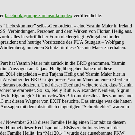
rer
facebook-gruppe zum nsu-komplex
veröffentlichte:
aus “Liebeskummer” selbst-Gemordeten – eine Yasmin Maier in Ireland
NSS, Verbindungen, Personen und dem Wirken von Florian Heilig aus.
de alles in schriftlicher Form niedergelegt. Wir gaben ihr den
epräsident und heutige Vorsitzende des PUA Stuttgart – Wolfgang
rttemberg, um einen Schutz für diese Yasmin Maier zu erhalten.
r Part hat Yasmin Maier mit zurück in die BRD genommen. Yasmin
ndini-Aussagen an Tatjana Heilig übergeben habe und diese
ni 2014 eingeladen – mit Tatjana Heilig und Yasmin Maier hier in
dieser Abstauber der BRD Lügenpresse Yasmin Maier an einen Eberhard
 daraus produzieren. Und dieser Eberhard weigerte sich, dass Yasmin
recherche erarbeitet. So -so, Nelly Rühle, Alexander Neidlein, Sigrun
lles in Eigenregie? Dummschwätzer! Kommt restlos alles von uns und
 2013 mit diesen Wagner von EXIT besuchte. Das einzige was die hatten
e Aussagen mit dem absichtlich eingefügten “Schreibfehler” waren in
/ November 2013 dieser Familie Heilig einen Kontakt zu diesem
m Himmel dieser Rechtspopulist Elsässer ein Interview mit der
it der Familie Heilig. Im “Mai 2014″ wurde der ausgebrannte PKW