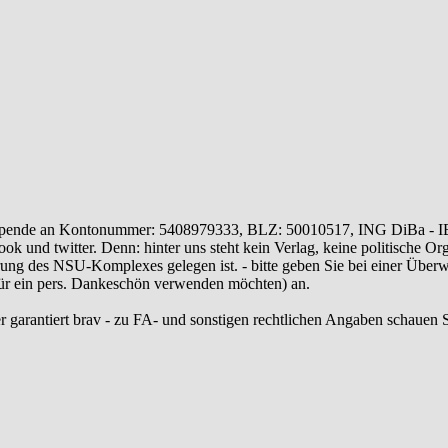
ende an Kontonummer: 5408979333, BLZ: 50010517, ING DiBa - 
 und twitter. Denn: hinter uns steht kein Verlag, keine politische Or
ung des NSU-Komplexes gelegen ist. - bitte geben Sie bei einer Üb
 für ein pers. Dankeschön verwenden möchten) an.
r garantiert brav - zu FA- und sonstigen rechtlichen Angaben schauen S