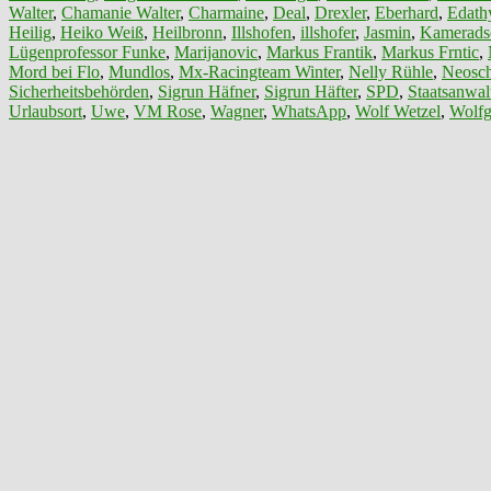
Walter
,
Chamanie Walter
,
Charmaine
,
Deal
,
Drexler
,
Eberhard
,
Edath
Heilig
,
Heiko Weiß
,
Heilbronn
,
Illshofen
,
illshofer
,
Jasmin
,
Kamerads
Lügenprofessor Funke
,
Marijanovic
,
Markus Frantik
,
Markus Frntic
,
Mord bei Flo
,
Mundlos
,
Mx-Racingteam Winter
,
Nelly Rühle
,
Neosch
Sicherheitsbehörden
,
Sigrun Häfner
,
Sigrun Häfter
,
SPD
,
Staatsanwalt
Urlaubsort
,
Uwe
,
VM Rose
,
Wagner
,
WhatsApp
,
Wolf Wetzel
,
Wolfg