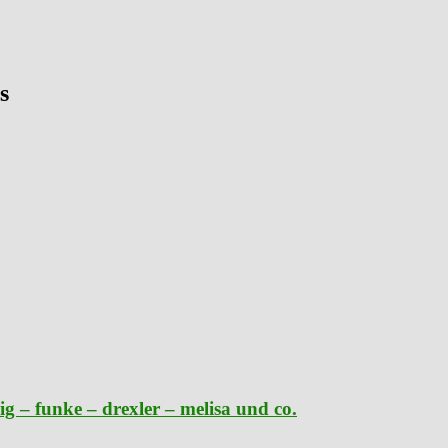
s
g – funke – drexler – melisa und co.