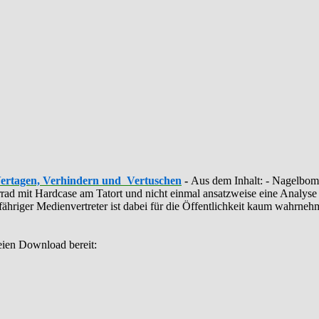
Vertagen, Verhindern und Vertuschen
-
Aus dem Inhalt: - ‪Nagelbomb
ahrrad mit Hardcase am Tatort und nicht einmal ansatzweise eine Anal
illfähriger Medienvertreter ist dabei für die Öffentlichkeit kaum wahrn
eien Download bereit: