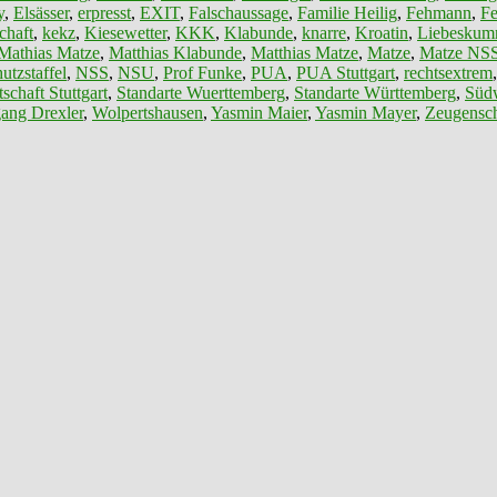
y
,
Elsässer
,
erpresst
,
EXIT
,
Falschaussage
,
Familie Heilig
,
Fehmann
,
F
chaft
,
kekz
,
Kiesewetter
,
KKK
,
Klabunde
,
knarre
,
Kroatin
,
Liebeskum
Mathias Matze
,
Matthias Klabunde
,
Matthias Matze
,
Matze
,
Matze NS
utzstaffel
,
NSS
,
NSU
,
Prof Funke
,
PUA
,
PUA Stuttgart
,
rechtsextrem
schaft Stuttgart
,
Standarte Wuerttemberg
,
Standarte Württemberg
,
Südw
ang Drexler
,
Wolpertshausen
,
Yasmin Maier
,
Yasmin Mayer
,
Zeugensch