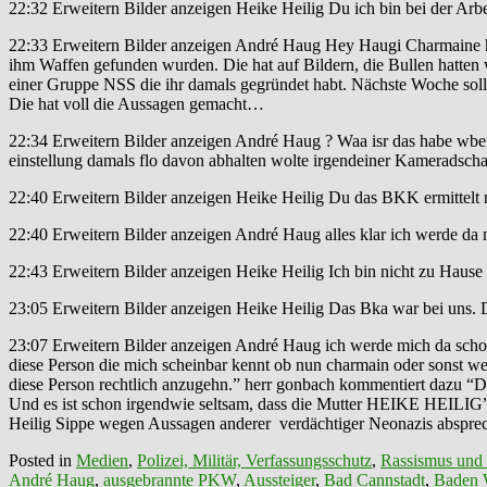
22:32 Erweitern Bilder anzeigen Heike Heilig Du ich bin bei der Arbe
22:33 Erweitern Bilder anzeigen André Haug Hey Haugi Charmaine ha
ihm Waffen gefunden wurden. Die hat auf Bildern, die Bullen hatten
einer Gruppe NSS die ihr damals gegründet habt. Nächste Woche soll s
Die hat voll die Aussagen gemacht…
22:34 Erweitern Bilder anzeigen André Haug ? Waa isr das habe wben 
einstellung damals flo davon abhalten wolte irgendeiner Kameradschaf
22:40 Erweitern Bilder anzeigen Heike Heilig Du das BKK ermittelt 
22:40 Erweitern Bilder anzeigen André Haug alles klar ich werde da m
22:43 Erweitern Bilder anzeigen Heike Heilig Ich bin nicht zu Hause 
23:05 Erweitern Bilder anzeigen Heike Heilig Das Bka war bei uns. 
23:07 Erweitern Bilder anzeigen André Haug ich werde mich da scho
diese Person die mich scheinbar kennt ob nun charmain oder sonst w
diese Person rechtlich anzugehn.” herr gonbach kommentiert daz
Und es ist schon irgendwie seltsam, dass die Mutter HEIKE HEILIG” 
Heilig Sippe wegen Aussagen anderer verdächtiger Neonazis absprec
Posted in
Medien
,
Polizei, Militär, Verfassungsschutz
,
Rassismus und
André Haug
,
ausgebrannte PKW
,
Aussteiger
,
Bad Cannstadt
,
Baden 