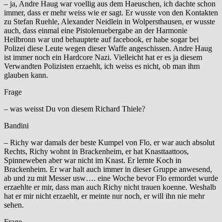
– ja, Andre Haug war voellig aus dem Haeuschen, ich dachte schon
immer, dass er mehr weiss wie er sagt. Er wusste von den Kontakten
zu Stefan Ruehle, Alexander Neidlein in Wolpersthausen, er wusste
auch, dass einmal eine Pistolenuebergabe an der Harmonie
Heilbronn war und behauptete auf facebook, er habe sogar bei
Polizei diese Leute wegen dieser Waffe angeschissen. Andre Haug
ist immer noch ein Hardcore Nazi. Vielleicht hat er es ja diesem
Verwandten Polizisten erzaehlt, ich weiss es nicht, ob man ihm
glauben kann.
Frage
– was weisst Du von diesem Richard Thiele?
Bandini
– Richy war damals der beste Kumpel von Flo, er war auch absolut
Rechts, Richy wohnt in Brackenheim, er hat Knasttaattoos,
Spinneweben aber war nicht im Knast. Er lernte Koch in
Brackenheim. Er war halt auch immer in dieser Gruppe anwesend,
ab und zu mit Messer usw…. eine Woche bevor Flo ermordet wurde
erzaehlte er mir, dass man auch Richy nicht trauen koenne. Weshalb
hat er mir nicht erzaehlt, er meinte nur noch, er will ihn nie mehr
sehen.
Frage