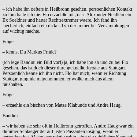
– ich habe ihn oefters in Heilbronn gesehen, persoenlichen Kontakt
zu ihm hatte ich nie. Flo erzaehlte mir, dass Alexander Neidlein ein
Ex Soeldner und harter Rechtsextremer waere. Ich fand ihn
laecherlich, einfach ein dicker Typ der immer bei Versammlungen
auf wichtig machte.
Frage
– kennst Du Markus Frntic?
(ich lege Bandini ein Bild vor!) ja, ich habe ihn ab und zu bei Flo
gesehen, das ist doch dieser durchgeknallte Kroate aus Stuttgart.
Persoenlich kenne ich ihn nicht. Flo hat mich, wenn er Richtung
Stuttgart ging nie mitgenommen, er wollte mich aus allem
raushalten.
Frage
– erzaehle ein bischen von Matze Klabunde und Andre Haug.
Bandini
– wir haben sie sehr oft in Heilbronn getroffen. Andre Haug war ein
dummer Schlaeger der auf jeden Passanten losging, wenn er
getrunken hat. Matze war relativ ruhig, aber ein wirklicher Neonazi.