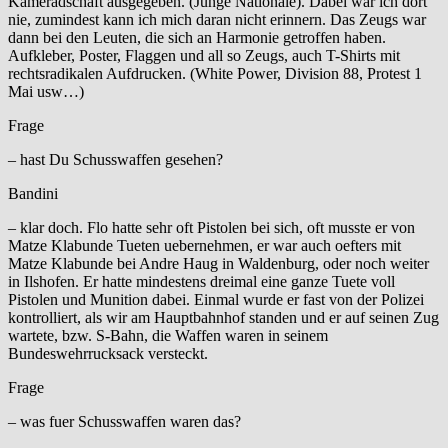
Kameradschaft ausgegeben. (Junge Nationale). Dabei war ich dort
nie, zumindest kann ich mich daran nicht erinnern. Das Zeugs war
dann bei den Leuten, die sich an Harmonie getroffen haben.
Aufkleber, Poster, Flaggen und all so Zeugs, auch T-Shirts mit
rechtsradikalen Aufdrucken. (White Power, Division 88, Protest 1
Mai usw…)
Frage
– hast Du Schusswaffen gesehen?
Bandini
– klar doch. Flo hatte sehr oft Pistolen bei sich, oft musste er von
Matze Klabunde Tueten uebernehmen, er war auch oefters mit
Matze Klabunde bei Andre Haug in Waldenburg, oder noch weiter
in Ilshofen. Er hatte mindestens dreimal eine ganze Tuete voll
Pistolen und Munition dabei. Einmal wurde er fast von der Polizei
kontrolliert, als wir am Hauptbahnhof standen und er auf seinen Zug
wartete, bzw. S-Bahn, die Waffen waren in seinem
Bundeswehrrucksack versteckt.
Frage
– was fuer Schusswaffen waren das?