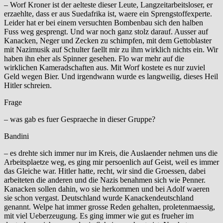
– Worf Kroner ist der aelteste dieser Leute, Langzeitarbeitsloser, er
erzaehlte, dass er aus Suedafrika ist, waere ein Sprengstoffexperte.
Leider hat er bei einem versuchten Bombenbau sich den halben
Fuss weg gesprengt. Und war noch ganz stolz darauf. Ausser auf
Kanacken, Neger und Zecken zu schimpfen, mit dem Gettoblaster
mit Nazimusik auf Schulter faellt mir zu ihm wirklich nichts ein. Wir
haben ihn eher als Spinner gesehen. Flo war mehr auf die
wirklichen Kameradschaften aus. Mit Worf kostete es nur zuviel
Geld wegen Bier. Und irgendwann wurde es langweilig, dieses Heil
Hitler schreien.
Frage
– was gab es fuer Gespraeche in dieser Gruppe?
Bandini
– es drehte sich immer nur im Kreis, die Auslaender nehmen uns die
Arbeitsplaetze weg, es ging mir persoenlich auf Geist, weil es immer
das Gleiche war. Hitler hatte, recht, wir sind die Groessen, dabei
arbeiteten die anderen und die Nazis benahmen sich wie Penner.
Kanacken sollen dahin, wo sie herkommen und bei Adolf waeren
sie schon vergast. Deutschland wurde Kanackendeutschland
genannt. Welpe hat immer grosse Reden gehalten, proletenmaessig,
mit viel Ueberzeugung. Es ging immer wie gut es frueher im