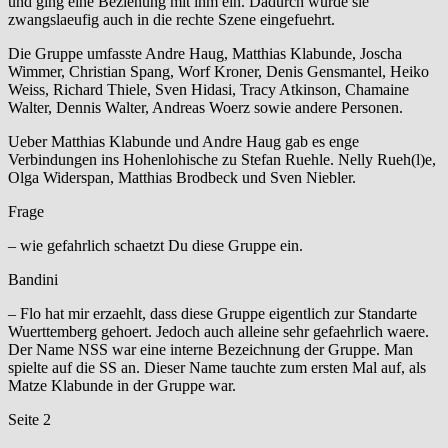
und ging eine Beziehung mit ihm ein. Dadurch wurde sie
zwangslaeufig auch in die rechte Szene eingefuehrt.
Die Gruppe umfasste Andre Haug, Matthias Klabunde, Joscha
Wimmer, Christian Spang, Worf Kroner, Denis Gensmantel, Heiko
Weiss, Richard Thiele, Sven Hidasi, Tracy Atkinson, Chamaine
Walter, Dennis Walter, Andreas Woerz sowie andere Personen.
Ueber Matthias Klabunde und Andre Haug gab es enge
Verbindungen ins Hohenlohische zu Stefan Ruehle. Nelly Rueh(l)e,
Olga Widerspan, Matthias Brodbeck und Sven Niebler.
Frage
– wie gefahrlich schaetzt Du diese Gruppe ein.
Bandini
– Flo hat mir erzaehlt, dass diese Gruppe eigentlich zur Standarte
Wuerttemberg gehoert. Jedoch auch alleine sehr gefaehrlich waere.
Der Name NSS war eine interne Bezeichnung der Gruppe. Man
spielte auf die SS an. Dieser Name tauchte zum ersten Mal auf, als
Matze Klabunde in der Gruppe war.
Seite 2