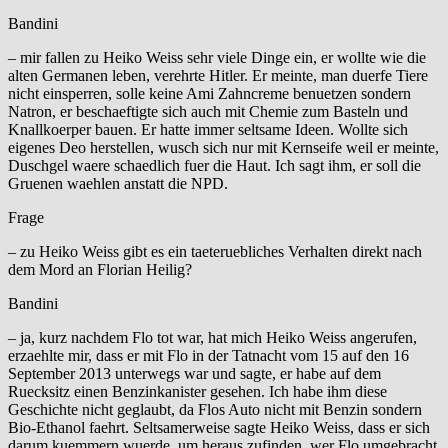
Bandini
– mir fallen zu Heiko Weiss sehr viele Dinge ein, er wollte wie die
alten Germanen leben, verehrte Hitler. Er meinte, man duerfe Tiere
nicht einsperren, solle keine Ami Zahncreme benuetzen sondern
Natron, er beschaeftigte sich auch mit Chemie zum Basteln und
Knallkoerper bauen. Er hatte immer seltsame Ideen. Wollte sich
eigenes Deo herstellen, wusch sich nur mit Kernseife weil er meinte,
Duschgel waere schaedlich fuer die Haut. Ich sagt ihm, er soll die
Gruenen waehlen anstatt die NPD.
Frage
– zu Heiko Weiss gibt es ein taeteruebliches Verhalten direkt nach
dem Mord an Florian Heilig?
Bandini
– ja, kurz nachdem Flo tot war, hat mich Heiko Weiss angerufen,
erzaehlte mir, dass er mit Flo in der Tatnacht vom 15 auf den 16
September 2013 unterwegs war und sagte, er habe auf dem
Ruecksitz einen Benzinkanister gesehen. Ich habe ihm diese
Geschichte nicht geglaubt, da Flos Auto nicht mit Benzin sondern
Bio-Ethanol faehrt. Seltsamerweise sagte Heiko Weiss, dass er sich
darum kuemmern wuerde, um heraus zufinden, wer Flo umgebracht