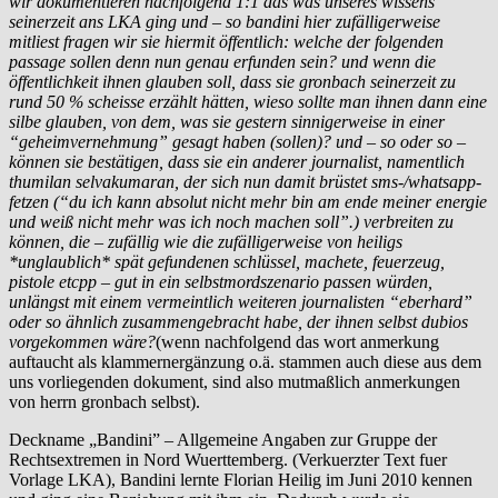
wir dokumentieren nachfolgend 1:1 das was unseres wissens
seinerzeit ans LKA ging und – so bandini hier zufälligerweise
mitliest fragen wir sie hiermit öffentlich: welche der folgenden
passage sollen denn nun genau erfunden sein? und wenn die
öffentlichkeit ihnen glauben soll, dass sie gronbach seinerzeit zu
rund 50 % scheisse erzählt hätten, wieso sollte man ihnen dann eine
silbe glauben, von dem, was sie gestern sinnigerweise in einer
“geheimvernehmung” gesagt haben (sollen)? und – so oder so –
können sie bestätigen, dass sie ein anderer journalist, namentlich
thumilan selvakumaran, der sich nun damit brüstet sms-/whatsapp-
fetzen (“du ich kann absolut nicht mehr bin am ende meiner energie
und weiß nicht mehr was ich noch machen soll”.) verbreiten zu
können, die – zufällig wie die zufälligerweise von heiligs
*unglaublich* spät gefundenen schlüssel, machete, feuerzeug,
pistole etcpp – gut in ein selbstmordszenario passen würden,
unlängst mit einem vermeintlich weiteren journalisten “eberhard”
oder so ähnlich zusammengebracht habe, der ihnen selbst dubios
vorgekommen wäre?
(wenn nachfolgend das wort anmerkung
auftaucht als klammernergänzung o.ä. stammen auch diese aus dem
uns vorliegenden dokument, sind also mutmaßlich anmerkungen
von herrn gronbach selbst).
Deckname „Bandini” – Allgemeine Angaben zur Gruppe der
Rechtsextremen in Nord Wuerttemberg. (Verkuerzter Text fuer
Vorlage LKA), Bandini lernte Florian Heilig im Juni 2010 kennen