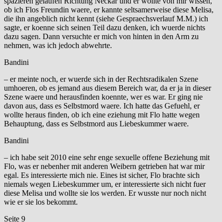
spazieren gelaufen Richtung Neckar und er wollte von mir wissen,
ob ich Flos Freundin waere, er kannte seltsamerweise diese Melisa,
die ihn angeblich nicht kennt (siehe Gespraechsverlauf M.M.) ich
sagte, er koenne sich seinen Teil dazu denken, ich wuerde nichts
dazu sagen. Dann versuchte er mich von hinten in den Arm zu
nehmen, was ich jedoch abwehrte.
Bandini
– er meinte noch, er wuerde sich in der Rechtsradikalen Szene
umhoeren, ob es jemand aus diesem Bereich war, da er ja in dieser
Szene waere und herausfinden koennte, wer es war. Er ging nie
davon aus, dass es Selbstmord waere. Ich hatte das Gefuehl, er
wollte heraus finden, ob ich eine eziehung mit Flo hatte wegen
Behauptung, dass es Selbstmord aus Liebeskummer waere.
Bandini
– ich habe seit 2010 eine sehr enge sexuelle offene Beziehung mit
Flo, was er nebenher mit anderen Weibern getrieben hat war mir
egal. Es interessierte mich nie. Eines ist sicher, Flo brachte sich
niemals wegen Liebeskummer um, er interessierte sich nicht fuer
diese Melisa und wollte sie los werden. Er wusste nur noch nicht
wie er sie los bekommt.
Seite 9