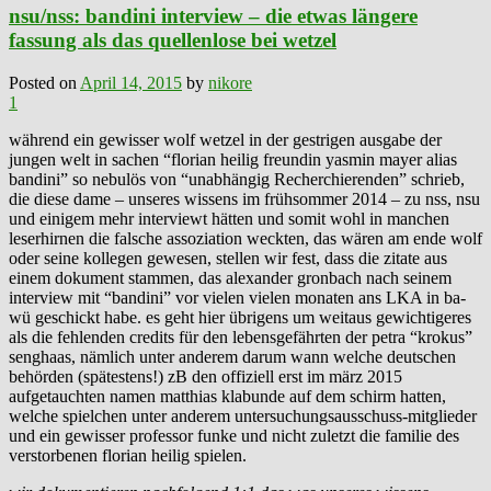
nsu/nss: bandini interview – die etwas längere
fassung als das quellenlose bei wetzel
Posted on
April 14, 2015
by
nikore
1
während ein gewisser wolf wetzel in der gestrigen ausgabe der
jungen welt in sachen “florian heilig freundin yasmin mayer alias
bandini” so nebulös von “unabhängig Recherchierenden” schrieb,
die diese dame – unseres wissens im frühsommer 2014 – zu nss, nsu
und einigem mehr interviewt hätten und somit wohl in manchen
leserhirnen die falsche assoziation weckten, das wären am ende wolf
oder seine kollegen gewesen, stellen wir fest, dass die zitate aus
einem dokument stammen, das alexander gronbach nach seinem
interview mit “bandini” vor vielen vielen monaten ans LKA in ba-
wü geschickt habe. es geht hier übrigens um weitaus gewichtigeres
als die fehlenden credits für den lebensgefährten der petra “krokus”
senghaas, nämlich unter anderem darum wann welche deutschen
behörden (spätestens!) zB den offiziell erst im märz 2015
aufgetauchten namen matthias klabunde auf dem schirm hatten,
welche spielchen unter anderem untersuchungsausschuss-mitglieder
und ein gewisser professor funke und nicht zuletzt die familie des
verstorbenen florian heilig spielen.