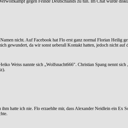
Werwolfkampf gegen Feinde Deutschlands zu tun. Im Chat wurde diskut
en Namen nicht. Auf Facebook hat Flo erst ganz normal Florian Heilig g
ich gewundert, da wir sonst ueberall Kontakt hatten, jedoch nicht auf 
eiko Weiss nannte sich „Wolfsnacht666″. Christian Spang nennt sich „
z).
 ihm hatte ich nie. Flo erzaehlte mir, dass Alexander Neidlein ein Ex S
hte.