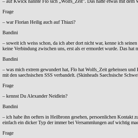
– auf Kwick nannte Flo sich „Wolfs_Zeit”. Das hatte etwas mit dem 
Frage
– war Florian Heilig auch auf Thiazi?
Bandini
– soweit ich weiss schon, da ich aber dort nicht war, kenne ich sein
keine Verbindung zwischen uns, erst als er ermordet wurde. Das hat m
Bandini
– was mich extrem gewundert hat, Flo hat Wolfs_Zeit geheissen und H
mit den saechsischen SSS verbandelt. (Skinheads Saechsische Schwei
Frage
– kennst Du Alexander Neidlein?
Bandini
– ich habe ihn oefters in Heilbronn gesehen, persoenlichen Kontakt zu
einfach ein dicker Typ der immer bei Versammlungen auf wichtig mac
Frage