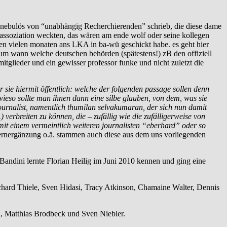
so nebulös von “unabhängig Recherchierenden” schrieb, die diese dame
 assoziation weckten, das wären am ende wolf oder seine kollegen
len vielen monaten ans LKA in ba-wü geschickt habe. es geht hier
rum wann welche deutschen behörden (spätestens!) zB den offiziell
glieder und ein gewisser professor funke und nicht zuletzt die
 sie hiermit öffentlich: welche der folgenden passage sollen denn
 wieso sollte man ihnen dann eine silbe glauben, von dem, was sie
ournalist, namentlich thumilan selvakumaran, der sich nun damit
erbreiten zu können, die – zufällig wie die zufälligerweise von
 mit einem vermeintlich weiteren journalisten “eberhard” oder so
rnergänzung o.ä. stammen auch diese aus dem uns vorliegenden
ndini lernte Florian Heilig im Juni 2010 kennen und ging eine
ard Thiele, Sven Hidasi, Tracy Atkinson, Chamaine Walter, Dennis
, Matthias Brodbeck und Sven Niebler.