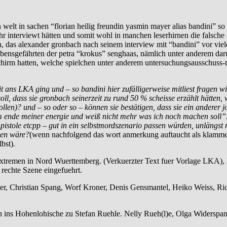
 welt in sachen “florian heilig freundin yasmin mayer alias bandini” 
 interviewt hätten und somit wohl in manchen leserhirnen die falsche
n, das alexander gronbach nach seinem interview mit “bandini” vor vie
lebensgefährten der petra “krokus” senghaas, nämlich unter anderem da
irm hatten, welche spielchen unter anderem untersuchungsausschuss-mit
 ans LKA ging und – so bandini hier zufälligerweise mitliest fragen wir
ll, dass sie gronbach seinerzeit zu rund 50 % scheisse erzählt hätten,
len)? und – so oder so – können sie bestätigen, dass sie ein anderer j
 ende meiner energie und weiß nicht mehr was ich noch machen soll”.) v
 pistole etcpp – gut in ein selbstmordszenario passen würden, unlängst
men wäre?
(wenn nachfolgend das wort anmerkung auftaucht als klamme
bst).
emen in Nord Wuerttemberg. (Verkuerzter Text fuer Vorlage LKA), Ba
rechte Szene eingefuehrt.
, Christian Spang, Worf Kroner, Denis Gensmantel, Heiko Weiss, Rich
ins Hohenlohische zu Stefan Ruehle. Nelly Rueh(l)e, Olga Widerspan