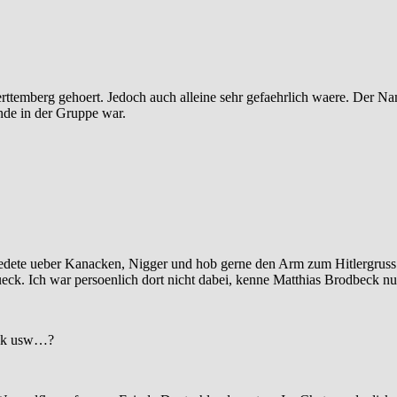
Wuerttemberg gehoert. Jedoch auch alleine sehr gefaehrlich waere. Der
nde in der Gruppe war.
edete ueber Kanacken, Nigger und hob gerne den Arm zum Hitlergruss.
tueck. Ich war persoenlich dort nicht dabei, kenne Matthias Brodbeck
ook usw…?