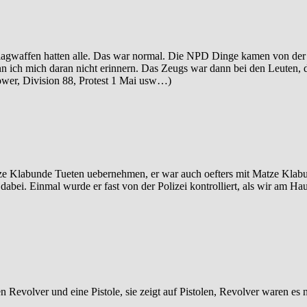
hlagwaffen hatten alle. Das war normal. Die NPD Dinge kamen von der
nn ich mich daran nicht erinnern. Das Zeugs war dann bei den Leuten, 
Power, Division 88, Protest 1 Mai usw…)
 Matze Klabunde Tueten uebernehmen, er war auch oefters mit Matze Kla
 dabei. Einmal wurde er fast von der Polizei kontrolliert, als wir am H
en Revolver und eine Pistole, sie zeigt auf Pistolen, Revolver waren es 