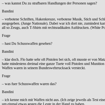
– was kannst Du zu strafbaren Handlungen der Personen sagen?
Bandini
– verbotene Schriften, Hakenkreuze, verbotene Musik, Stich und Sc
ausgegeben. (Junge Nationale). Dabei war ich dort nie, zumindest ka
all so Zeugs, auch T-Shirts mit rechtsradikalen Aufdrucken. (White 
Frage
– hast Du Schusswaffen gesehen?
Bandini
– klar doch. Flo hatte sehr oft Pistolen bei sich, oft musste er von
hatte mindestens dreimal eine ganze Tuete voll Pistolen und Munition
Waffen waren in seinem Bundeswehrrucksack versteckt.
Frage
– was fuer Schusswaffen waren das?
Bandini
– ich kenne mich mit Waffen nicht aus. (Ich zeige jeweils als Test ein
um einmal etwas gegen die Leute in der Hand zu haben.