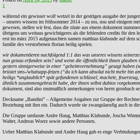
1
während ein gewisser wolf wetzel in der gestrigen ausgabe der jungen
– unseres wissens im frühsommer 2014 – zu nss, nsu und einigem mehr
gewesen, stellen wir fest, dass die zitate aus einem dokument stamme
übrigens um weitaus gewichtigeres als die fehlenden credits für den 
erst im märz 2015 aufgetauchten namen matthias klabunde auf dem sch
familie des verstorbenen florian heilig spielen.
wir dokumentieren nachfolgend 1:1 das was unseres wissens seinerzeit
nun genau erfunden sein? und wenn die öffentlichkeit ihnen glauben so
gestern sinnigerweise in einer “geheimvernehmung” gesagt haben (sol
brüstet sms-/whatsapp-fetzen (“du ich kann absolut nicht mehr bin am
heiligs *unglaublich* spät gefundenen schlüssel, machete, feuerzeug,
ähnlich zusammengebracht habe, der ihnen selbst dubios vorgekom
dokument, sind also mutmaßlich anmerkungen von herrn gronbach sel
Deckname „Bandini” – Allgemeine Angaben zur Gruppe der Rechtsextr
Beziehung mit ihm ein. Dadurch wurde sie zwangslaeufig auch in die 
Die Gruppe umfasste Andre Haug, Matthias Klabunde, Joscha Wimmer
Walter, Andreas Woerz sowie andere Personen.
Ueber Matthias Klabunde und Andre Haug gab es enge Verbindungen 