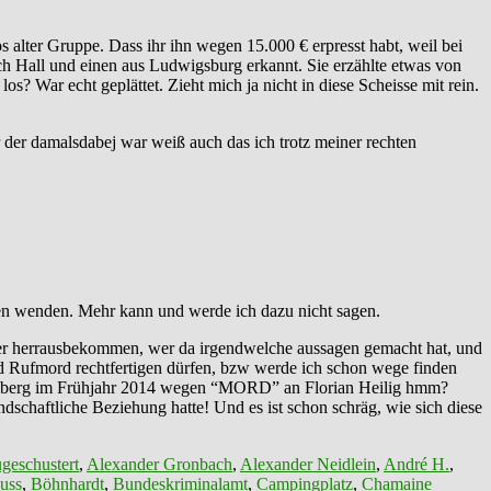
lter Gruppe. Dass ihr ihn wegen 15.000 € erpresst habt, weil bei
ch Hall und einen aus Ludwigsburg erkannt. Sie erzählte etwas von
 War echt geplättet. Zieht mich ja nicht in diese Scheisse mit rein.
 der damalsdabej war weiß auch das ich trotz meiner rechten
nen wenden. Mehr kann und werde ich dazu nicht sagen.
ter herrausbekommen, wer da irgendwelche aussagen gemacht hat, und
nd Rufmord rechtfertigen dürfen, bzw werde ich schon wege finden
emberg im Frühjahr 2014 wegen “MORD” an Florian Heilig hmm?
chaftliche Beziehung hatte! Und es ist schon schräg, wie sich diese
geschustert
,
Alexander Gronbach
,
Alexander Neidlein
,
André H.
,
uss
,
Böhnhardt
,
Bundeskriminalamt
,
Campingplatz
,
Chamaine