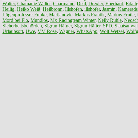
Walter
,
Chamanie Walter
,
Charmaine
,
Deal
,
Drexler
,
Eberhard
,
Edath
Heilig
,
Heiko Weiß
,
Heilbronn
,
Illshofen
,
illshofer
,
Jasmin
,
Kamerads
Lügenprofessor Funke
,
Marijanovic
,
Markus Frantik
,
Markus Frntic
,
Mord bei Flo
,
Mundlos
,
Mx-Racingteam Winter
,
Nelly Rühle
,
Neosch
Sicherheitsbehörden
,
Sigrun Häfner
,
Sigrun Häfter
,
SPD
,
Staatsanwalt
Urlaubsort
,
Uwe
,
VM Rose
,
Wagner
,
WhatsApp
,
Wolf Wetzel
,
Wolfg