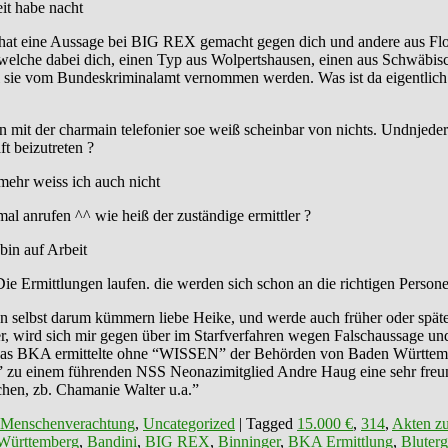
it habe nacht
t eine Aussage bei BIG REX gemacht gegen dich und andere aus Flos a
 welche dabei dich, einen Typ aus Wolpertshausen, einen aus Schwäbis
ie vom Bundeskriminalamt vernommen werden. Was ist da eigentlich los?
mit der charmain telefonier soe weiß scheinbar von nichts. Undnjeder
t beizutreten ?
mehr weiss ich auch nicht
al anrufen ^^ wie heiß der zuständige ermittler ?
bin auf Arbeit
Die Ermittlungen laufen. die werden sich schon an die richtigen Perso
n selbst darum kümmern liebe Heike, und werde auch früher oder spä
er, wird sich mir gegen über im Starfverfahren wegen Falschaussage u
u “Das BKA ermittelte ohne “WISSEN” der Behörden von Baden Württ
zu einem führenden NSS Neonazimitglied Andre Haug eine sehr freunds
hen, zb. Chamanie Walter u.a.”
 Menschenverachtung
,
Uncategorized
|
Tagged
15.000 €
,
314
,
Akten zu
Württemberg
,
Bandini
,
BIG REX
,
Binninger
,
BKA Ermittlung
,
Bluterg