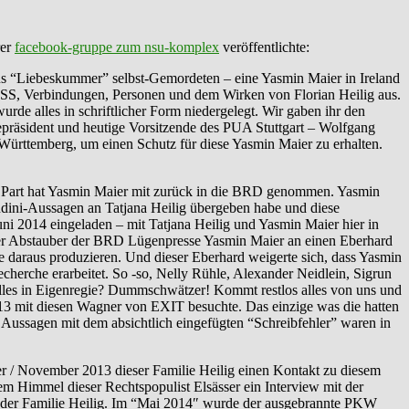
rer
facebook-gruppe zum nsu-komplex
veröffentlichte:
aus “Liebeskummer” selbst-Gemordeten – eine Yasmin Maier in Ireland
NSS, Verbindungen, Personen und dem Wirken von Florian Heilig aus.
de alles in schriftlicher Form niedergelegt. Wir gaben ihr den
epräsident und heutige Vorsitzende des PUA Stuttgart – Wolfgang
rttemberg, um einen Schutz für diese Yasmin Maier zu erhalten.
r Part hat Yasmin Maier mit zurück in die BRD genommen. Yasmin
ndini-Aussagen an Tatjana Heilig übergeben habe und diese
ni 2014 eingeladen – mit Tatjana Heilig und Yasmin Maier hier in
dieser Abstauber der BRD Lügenpresse Yasmin Maier an einen Eberhard
 daraus produzieren. Und dieser Eberhard weigerte sich, dass Yasmin
recherche erarbeitet. So -so, Nelly Rühle, Alexander Neidlein, Sigrun
lles in Eigenregie? Dummschwätzer! Kommt restlos alles von uns und
 2013 mit diesen Wagner von EXIT besuchte. Das einzige was die hatten
e Aussagen mit dem absichtlich eingefügten “Schreibfehler” waren in
/ November 2013 dieser Familie Heilig einen Kontakt zu diesem
m Himmel dieser Rechtspopulist Elsässer ein Interview mit der
it der Familie Heilig. Im “Mai 2014″ wurde der ausgebrannte PKW