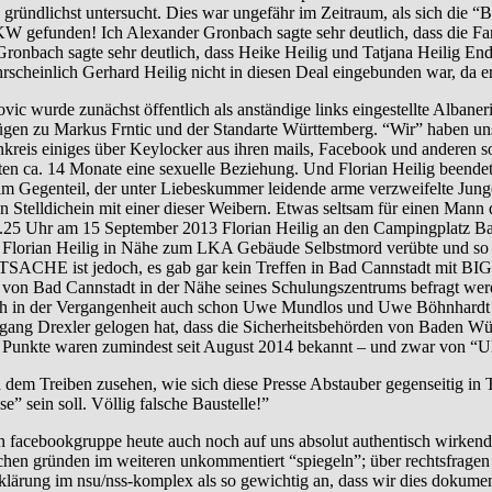
 gründlichst untersucht. Dies war ungefähr im Zeitraum, als sich die “B
efunden! Ich Alexander Gronbach sagte sehr deutlich, dass die Famil
nbach sagte sehr deutlich, dass Heike Heilig und Tatjana Heilig En
cheinlich Gerhard Heilig nicht in diesen Deal eingebunden war, da er 
unächst öffentlich als anständige links eingestellte Albanerin da
ezügen zu Markus Frntic und der Standarte Württemberg. “Wir” haben u
eis einiges über Keylocker aus ihren mails, Facebook und anderen soz
hatten ca. 14 Monate eine sexuelle Beziehung. Und Florian Heilig beend
im Gegenteil, der unter Liebeskummer leidende arme verzweifelte Jung
Stelldichein mit einer dieser Weibern. Etwas seltsam für einen Mann d
5 Uhr am 15 September 2013 Florian Heilig an den Campingplatz Bad Ca
ch Florian Heilig in Nähe zum LKA Gebäude Selbstmord verübte und so so
TSACHE ist jedoch, es gab gar kein Treffen in Bad Cannstadt mit BIG
ab von Bad Cannstadt in der Nähe seines Schulungszentrums befragt wer
h in der Vergangenheit auch schon Uwe Mundlos und Uwe Böhnhardt “b
fgang Drexler gelogen hat, dass die Sicherheitsbehörden von Baden 
 Punkte waren zumindest seit August 2014 bekannt – und zwar von “
reiben zusehen, wie sich diese Presse Abstauber gegenseitig in T
e” sein soll. Völlig falsche Baustelle!”
agten facebookgruppe heute auch noch auf uns absolut authentisch wir
rischen gründen im weiteren unkommentiert “spiegeln”; über rechtsfrag
ufklärung im nsu/nss-komplex als so gewichtig an, dass wir dies dokumen