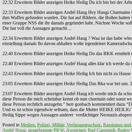
22:32 Erweitern Bilder anzeigen Heike Heilig Du ich bin bei der Arbe
22:33 Erweitern Bilder anzeigen André Haug Hey Haugi Charmaine ha
ihm Waffen gefunden wurden. Die hat auf Bildern, die Bullen hatten
einer Gruppe NSS die ihr damals gegründet habt. Nächste Woche soll s
Die hat voll die Aussagen gemacht…
22:34 Erweitern Bilder anzeigen André Haug ? Waa isr das habe wben 
einstellung damals flo davon abhalten wolte irgendeiner Kameradschaf
22:40 Erweitern Bilder anzeigen Heike Heilig Du das BKK ermittelt 
22:40 Erweitern Bilder anzeigen André Haug alles klar ich werde da m
22:43 Erweitern Bilder anzeigen Heike Heilig Ich bin nicht zu Hause 
23:05 Erweitern Bilder anzeigen Heike Heilig Das Bka war bei uns. 
23:07 Erweitern Bilder anzeigen André Haug ich werde mich da scho
diese Person die mich scheinbar kennt ob nun charmain oder sonst w
diese Person rechtlich anzugehn.” herr gonbach kommentiert daz
Und es ist schon irgendwie seltsam, dass die Mutter HEIKE HEILIG” 
Heilig Sippe wegen Aussagen anderer verdächtiger Neonazis absprec
Posted in
Medien
,
Polizei, Militär, Verfassungsschutz
,
Rassismus und
André Haug
,
ausgebrannte PKW
,
Aussteiger
,
Bad Cannstadt
,
Baden 