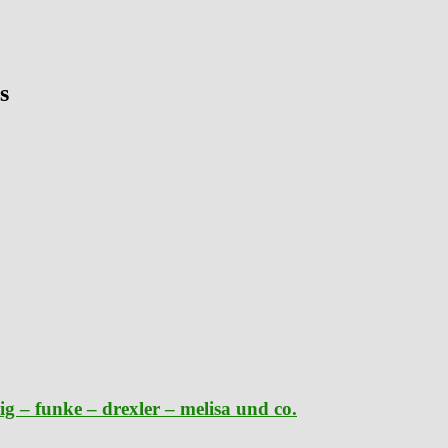
s
g – funke – drexler – melisa und co.