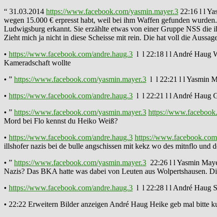
“ 31.03.2014
https://www.facebook.com/yasmin.mayer.3
22:16 l l Y
wegen 15.000 € erpresst habt, weil bei ihm Waffen gefunden wurden. 
Ludwigsburg erkannt. Sie erzählte etwas von einer Gruppe NSS die i
Zieht mich ja nicht in diese Scheisse mit rein. Die hat voll die Aus
•
https://www.facebook.com/andre.haug.3
l l 22:18 l l André Haug Wa
Kameradschaft wollte
• ”
https://www.facebook.com/yasmin.mayer.3
l l 22:21 l l Yasmin M
•
https://www.facebook.com/andre.haug.3
l l 22:21 l l André Haug G
• ”
https://www.facebook.com/yasmin.mayer.3
https://www.facebook
Mord bei Flo kennst du Heiko Weiß?
•
https://www.facebook.com/andre.haug.3
https://www.facebook.com
illshofer nazis bei de bulle angschissen mit kekz wo des mitnflo und
• ”
https://www.facebook.com/yasmin.mayer.3
22:26 l l Yasmin Mayer
Nazis? Das BKA hatte was dabei von Leuten aus Wolpertshausen. Di
•
https://www.facebook.com/andre.haug.3
l l 22:28 l l André Haug S
• 22:22 Erweitern Bilder anzeigen André Haug Heike geb mal bitte 