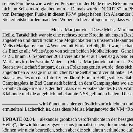
seitens Familie sowie weiteren Personen in der Halle eines Bekannten
nicht an Selbstmord glauben würde. Damals wurde “NICHTS” im PKW g
von Demagogen Funke in diesen PKW gelegt haben! Ich Alexander Gro
Sicherheitsbehörden machten! Wobei ich hier anfügen muss, dass wahrs
—————————— Melisa Marijanovic – Diese Melisa Marijanovic wurde z
Heilig. Tatsächlich war sie eine rechtsextreme Kroatin mit engen B
angesehen und durch technische Möglichkeiten in unserem Bekanntenkr
Melisa Marijanovic nur 4 Wochen mit Florian Heilig liiert war, sie 
als Einzige alle WhatsApps von seinen beiden Mobiltelefonen. Ganz 
ca 2 Uhr am 16 September 2013 vereinbarte er auf Dienstag Abend ein 
Marijanovic oder Yasmin Maier….) Melisa Marijanovic hat um ca. 23.2
Staatsanwaltschaft Stuttgart, dass in Folge suggeriert wurde, dass si
angeblichen Aussage in räumlicher Nähe Selbstmord verübt habe. TA
Staatsanwaltes um den Tatort zu erklären! Florian Heilig sollte weit
Campingplatz in Bad Cannstadt befand, an dem Campingplatz wo sic
Gronbach sage mehr als deutlich, dass der Vorsitzende des PUA Wol
Klabunde und die angeblich unbekannte NSS gefunden hätten. Diese
———————– wir können uns hier genüsslich zurück lehnen und dem T
ermittelten! Lächerlich ist, dass diese Melisa Marijanovic die VM “Ros
UPDATE 02.04
. – alexander gronbach veröffentlichte in der bes
Heilig”, die wir hier auszugsweise aus journalistischen, dokumenta
können wir nicht beurteilen, sehen aber die seit jahren verhinderte a