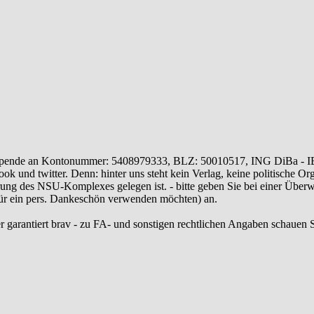
ende an Kontonummer: 5408979333, BLZ: 50010517, ING DiBa - 
 und twitter. Denn: hinter uns steht kein Verlag, keine politische Or
ung des NSU-Komplexes gelegen ist. - bitte geben Sie bei einer Üb
 für ein pers. Dankeschön verwenden möchten) an.
r garantiert brav - zu FA- und sonstigen rechtlichen Angaben schauen S