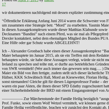
17
wir dokumentieren nachfolgend mit dessen expliziter zustimmung ein
“Öffentliche Erklärung Anfang Juni 2014 waren die Schwester von Fl
um zusammen eine Strategie betr. “Mord” zu erarbeiten. Yasmin Mai
In diesen Aussagekomplexen wurde dieser Matthias Klabunde sowie 14 
Decknamen “Bandini” nach einem Pferd, was sie mal als Pflegepferd 
Drexler kontaktiert, nebst dem ehemaligen Mitglied des Bundes PU
Eine Hilfe oder gar Schutz wurde ABGELEHNT!
Ich – Alexander Gronbach habe einen dieser Aussagenkomplexe “Band
Maier behauptete im Januar 2015, als sie ein Treffen mit dem Redakt
behaupten würde, sie habe diese Aussagen verlegt, würde sie nicht 
Ireland zu sprechen und teilte mit, er durfte aus betrieblichen Grün
von SWR vermittelt! (Wer auch immer das gewesen sein mag…. ) Diese
Maier ein Bild von ihm fertigte, zudem stellt sich dieser lächerliche
Häfner, KKK Schwäbisch Hall, Mord an Kiesewetter, Florian Heilig,
sonst niemanden! Gleiche gilt für diesen Lügenprofessor Funke – der 
waren ein paar Akten, die ihnen dieser SPD Edathy zugeschustert hatt
einer Sicherheitsbehörde der BRD mit einem Eingangsstempel von A
—————- Zur Märchenstunde der Familie Heilig bezüglich “ausgebra
Prof. Funke, sowie einem Wolf Wetzel vermittelt, wir können gerne d
Familie Heilig veröffentlichte, brachen wir zunächst den Kontakt a