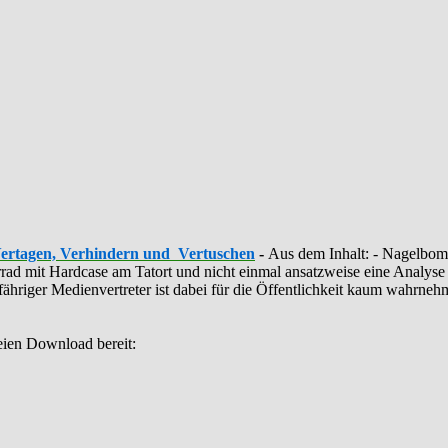
Vertagen, Verhindern und Vertuschen
-
Aus dem Inhalt: - ‪Nagelbomb
ahrrad mit Hardcase am Tatort und nicht einmal ansatzweise eine Anal
illfähriger Medienvertreter ist dabei für die Öffentlichkeit kaum wahrn
eien Download bereit: