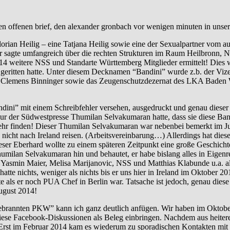
en offenen brief, den alexander gronbach vor wenigen minuten in unse
orian Heilig – eine Tatjana Heilig sowie eine der Sexualpartner vom 
er sagte umfangreich über die rechten Strukturen im Raum Heilbronn, 
weitere NSS und Standarte Württemberg Mitglieder ermittelt! Dies wur
geritten hatte. Unter diesem Decknamen “Bandini” wurde z.b. der Viz
A Clemens Binninger sowie das Zeugenschutzdezernat des LKA Baden Wü
ini” mit einem Schreibfehler versehen, ausgedruckt und genau diese
eur der Südwestpresse Thumilan Selvakumaran hatte, dass sie diese Ba
mehr finden! Dieser Thumilan Selvakumaran war nebenbei bemerkt im Ju
den nicht nach Ireland reisen. (Arbeitsvereinbarung…) Allerdings hat 
r Eberhard wollte zu einem späteren Zeitpunkt eine große Geschichte
 Thumilan Selvakumaran hin und behautet, er habe bislang alles in Eigen
 Yasmin Maier, Melisa Marijanovic, NSS und Matthias Klabunde u.a. a
hatte nichts, weniger als nichts bis er uns hier in Ireland im Oktober
e als er noch PUA Chef in Berlin war. Tatsache ist jedoch, genau dies
ugust 2014!
nnten PKW” kann ich ganz deutlich anfügen. Wir haben im Oktober 
iese Facebook-Diskussionen als Beleg einbringen. Nachdem aus heitere
b. Erst im Februar 2014 kam es wiederum zu sporadischen Kontakten m