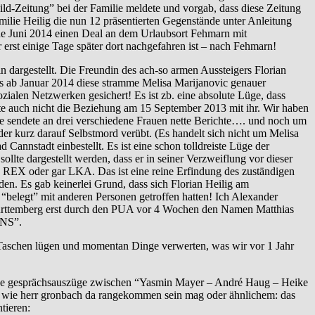
ild-Zeitung” bei der Familie meldete und vorgab, dass diese Zeitung
ie Heilig die nun 12 präsentierten Gegenstände unter Anleitung
de Juni 2014 einen Deal an dem Urlaubsort Fehmarn mit
erst einige Tage später dort nachgefahren ist – nach Fehmarn!
rgestellt. Die Freundin des ach-so armen Aussteigers Florian
ns ab Januar 2014 diese stramme Melisa Marijanovic genauer
ialen Netzwerken gesichert! Es ist zb. eine absolute Lüge, dass
ete auch nicht die Beziehung am 15 September 2013 mit ihr. Wir haben
e sendete an drei verschiedene Frauen nette Berichte…. und noch um
er kurz darauf Selbstmord verübt. (Es handelt sich nicht um Melisa
nnstadt einbestellt. Es ist eine schon tolldreiste Lüge der
llte dargestellt werden, dass er in seiner Verzweiflung vor dieser
 REX oder gar LKA. Das ist eine reine Erfindung des zuständigen
den. Es gab keinerlei Grund, dass sich Florian Heilig am
elegt” mit anderen Personen getroffen hatten! Ich Alexander
Württemberg erst durch den PUA vor 4 Wochen den Namen Matthias
UNS”.
aschen lügen und momentan Dinge verwerten, was wir vor 1 Jahr
kende gesprächsauszüge zwischen “Yasmin Mayer – André Haug – Heike
en wie herr gronbach da rangekommen sein mag oder ähnlichem: das
tieren: