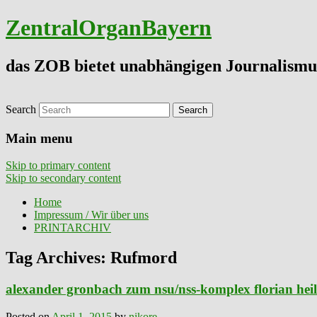
ZentralOrganBayern
das ZOB bietet unabhängigen Journalismu
Search
Main menu
Skip to primary content
Skip to secondary content
Home
Impressum / Wir über uns
PRINTARCHIV
Tag Archives:
Rufmord
alexander gronbach zum nsu/nss-komplex florian heili
Posted on
April 1, 2015
by
nikore