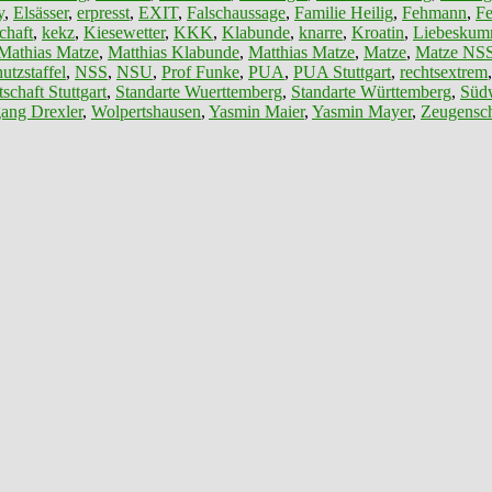
y
,
Elsässer
,
erpresst
,
EXIT
,
Falschaussage
,
Familie Heilig
,
Fehmann
,
F
chaft
,
kekz
,
Kiesewetter
,
KKK
,
Klabunde
,
knarre
,
Kroatin
,
Liebeskum
Mathias Matze
,
Matthias Klabunde
,
Matthias Matze
,
Matze
,
Matze NS
utzstaffel
,
NSS
,
NSU
,
Prof Funke
,
PUA
,
PUA Stuttgart
,
rechtsextrem
schaft Stuttgart
,
Standarte Wuerttemberg
,
Standarte Württemberg
,
Südw
ang Drexler
,
Wolpertshausen
,
Yasmin Maier
,
Yasmin Mayer
,
Zeugensch