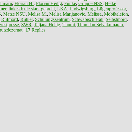
ehmarn
,
Florian H.
,
Florian Heilig
,
Funke
,
Gruppe NSS
,
Heike
mer
,
linkes Knie stark geprellt
,
LKA
,
Ludwigsburg
,
Lügenprofessor
,
S
,
Matze NSU
,
Melisa M.
,
Melisa Marijanovic
,
Melissa
,
Mobiltelefon
,
,
Rufmord
,
Rühler
,
Schulungszentrum
,
Schwäbisch Hall
,
Selbstmord
,
estpresse
,
SWR
,
Tatjana Heilig
,
Thumi
,
Thumilan Selvakumaran
,
utzdezernat
|
17
Replies