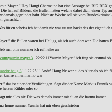
asmin Mayer ” Hey Haugi Charmaine hat eine Aussage bei BIG REX gema
Die hat auf Bildern, die Bullen hatten welche dabei dich, einen Typ 
hr damals gegründet habt. Nächste Woche soll sie vom Bundeskriminala
sagen gemacht…
s für en scheiss ich hat damit nie was uu tun hackt des der eigentlich
ayer ” die Bullen waren bei Heiligs, als ich auch dort war. Die hatten
eb mal bitte nummer ich ruf heike an
.com/yasmin.mayer.3
22:22 l l Yasmin Mayer ” ich frag sie erstmal ob 
/andre.haug.3
l l 22:25 l l André Haug Ne wer ai des Alter als ob ich f
 der knarre annernharmo war
 ” das ist einer der Verdächtigen. Sagt dir der Name Markus Frantik w
e heißen Rühler oder so
agt mie alles nix Die was damals immer mit eli an die harmo kamen
kurz home nunmer Yasmin hat mir eben geschriebrn