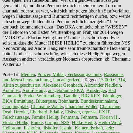
oder später herrausbekommen, wer da irgendwelche aussagen
gemacht hat, und diese Person die mich scheinbar kennt ob nun
charmain oder sonst wer, wird sich mir gegen über im Starfverfahren
wegen Falschaussage und Rufmord rechtfertigen dürfen, bzw werde
ich schon wege finden diese Person rechtlich anzugehn.” herr
gonbach kommentiert dazu “Das BKA ermittelte ohne “WISSEN”
der Behörden von Baden Württemberg im Frühjahr 2014 wegen
“MORD” an Florian Heilig hmm? Und es ist schon irgendwie
seltsam, dass die Mutter HEIKE HEILIG” zu einem führenden NSS
Neonazimitglied Andre Haug eine sehr freundschaftliche Beziehung
hatte! Und es ist schon schräg, wie sich diese Heilig Sippe wegen
Aussagen anderer verdächtiger Neonazis absprechen, zb. Chamanie
Walter u.a.”
Posted in
Medien
,
Polizei, Militär, Verfassungsschutz
,
Rassismus
und Menschenverachtung
,
Uncategorized
|
Tagged
15.000 €
,
314
,
Akten zugeschustert
,
Alexander Gronbach
,
Alexander Neidlein
,
André H.
,
André Haug
,
ausgebrannte PKW
,
Aussteiger
,
Bad
Cannstadt
,
Baden Württemberg
,
Bandini
,
BIG REX
,
Binninger
,
BKA Ermittlung
,
Bluterguss
,
Böhnhardt
,
Bundeskriminalamt
,
Campingplatz
,
Chamaine Walter
,
Chamanie Walter
,
Charmaine
,
Deal
,
Drexler
,
Eberhard
,
Edathy
,
Elsässer
,
erpresst
,
EXIT
,
Falschaussage
,
Familie Heilig
,
Fehmann
,
Fehmarn
,
Florian H.
,
Florian Heilig
,
Funke
,
Gruppe NSS
,
Heike Heilig
,
Heiko Weiß
,
Heilbronn
,
Illshofen
,
illshofer
,
Jasmin
,
Kameradschaft
,
kekz
,