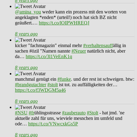
8 years ago
@amina_you
weder kann ein prozess mit den worten von
angeklagten *enden* (urteil!) noch hat sich BZ nicht
geäußert.…
https://t.co/lOIPWHREQJ
8 years ago
kicker "fachmagazin" einmal mehr
#verhaltensauff
ällig in
sachen #özil "Namen nannte
#Neuer
natürlich nicht, aber
da…
https://t.co/3l1VeEnK1q
8 years ago
manchmal genügt ein
#funke
. und der rest ist schweigen. btw:
#brandgutachter
#stolt
ist tot. zu auffälligkeiten der…
https://t.co/f3WDGM5a46
8 years ago
#NSU
#fr
ühlingsstrasse
#zauberauto
#Stolt
- hat jmd. 'ne
aktuelle zahl für uns, wieviele mesnchen im umfeld und
ode…
https://t.co/VNwcxkGs5P
8 years ago