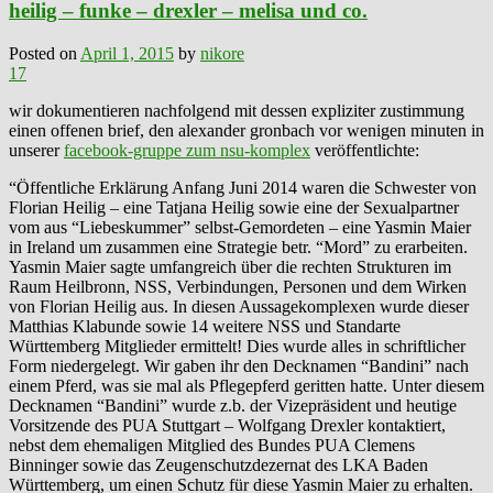
heilig – funke – drexler – melisa und co.
Posted on
April 1, 2015
by
nikore
17
wir dokumentieren nachfolgend mit dessen expliziter zustimmung
einen offenen brief, den alexander gronbach vor wenigen minuten in
unserer
facebook-gruppe zum nsu-komplex
veröffentlichte:
“Öffentliche Erklärung Anfang Juni 2014 waren die Schwester von
Florian Heilig – eine Tatjana Heilig sowie eine der Sexualpartner
vom aus “Liebeskummer” selbst-Gemordeten – eine Yasmin Maier
in Ireland um zusammen eine Strategie betr. “Mord” zu erarbeiten.
Yasmin Maier sagte umfangreich über die rechten Strukturen im
Raum Heilbronn, NSS, Verbindungen, Personen und dem Wirken
von Florian Heilig aus. In diesen Aussagekomplexen wurde dieser
Matthias Klabunde sowie 14 weitere NSS und Standarte
Württemberg Mitglieder ermittelt! Dies wurde alles in schriftlicher
Form niedergelegt. Wir gaben ihr den Decknamen “Bandini” nach
einem Pferd, was sie mal als Pflegepferd geritten hatte. Unter diesem
Decknamen “Bandini” wurde z.b. der Vizepräsident und heutige
Vorsitzende des PUA Stuttgart – Wolfgang Drexler kontaktiert,
nebst dem ehemaligen Mitglied des Bundes PUA Clemens
Binninger sowie das Zeugenschutzdezernat des LKA Baden
Württemberg, um einen Schutz für diese Yasmin Maier zu erhalten.