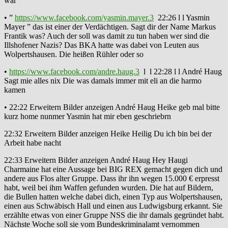
war
• ”
https://www.facebook.com/yasmin.mayer.3
22:26 l l Yasmin
Mayer ” das ist einer der Verdächtigen. Sagt dir der Name Markus
Frantik was? Auch der soll was damit zu tun haben wer sind die
Illshofener Nazis? Das BKA hatte was dabei von Leuten aus
Wolpertshausen. Die heißen Rühler oder so
•
https://www.facebook.com/andre.haug.3
l l 22:28 l l André Haug
Sagt mie alles nix Die was damals immer mit eli an die harmo
kamen
• 22:22 Erweitern Bilder anzeigen André Haug Heike geb mal bitte
kurz home nunmer Yasmin hat mir eben geschriebrn
22:32 Erweitern Bilder anzeigen Heike Heilig Du ich bin bei der
Arbeit habe nacht
22:33 Erweitern Bilder anzeigen André Haug Hey Haugi
Charmaine hat eine Aussage bei BIG REX gemacht gegen dich und
andere aus Flos alter Gruppe. Dass ihr ihn wegen 15.000 € erpresst
habt, weil bei ihm Waffen gefunden wurden. Die hat auf Bildern,
die Bullen hatten welche dabei dich, einen Typ aus Wolpertshausen,
einen aus Schwäbisch Hall und einen aus Ludwigsburg erkannt. Sie
erzählte etwas von einer Gruppe NSS die ihr damals gegründet habt.
Nächste Woche soll sie vom Bundeskriminalamt vernommen