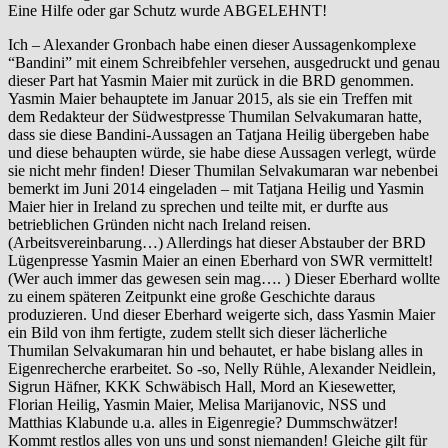
Eine Hilfe oder gar Schutz wurde ABGELEHNT!
Ich – Alexander Gronbach habe einen dieser Aussagenkomplexe
“Bandini” mit einem Schreibfehler versehen, ausgedruckt und genau
dieser Part hat Yasmin Maier mit zurück in die BRD genommen.
Yasmin Maier behauptete im Januar 2015, als sie ein Treffen mit
dem Redakteur der Südwestpresse Thumilan Selvakumaran hatte,
dass sie diese Bandini-Aussagen an Tatjana Heilig übergeben habe
und diese behaupten würde, sie habe diese Aussagen verlegt, würde
sie nicht mehr finden! Dieser Thumilan Selvakumaran war nebenbei
bemerkt im Juni 2014 eingeladen – mit Tatjana Heilig und Yasmin
Maier hier in Ireland zu sprechen und teilte mit, er durfte aus
betrieblichen Gründen nicht nach Ireland reisen.
(Arbeitsvereinbarung…) Allerdings hat dieser Abstauber der BRD
Lügenpresse Yasmin Maier an einen Eberhard von SWR vermittelt!
(Wer auch immer das gewesen sein mag…. ) Dieser Eberhard wollte
zu einem späteren Zeitpunkt eine große Geschichte daraus
produzieren. Und dieser Eberhard weigerte sich, dass Yasmin Maier
ein Bild von ihm fertigte, zudem stellt sich dieser lächerliche
Thumilan Selvakumaran hin und behautet, er habe bislang alles in
Eigenrecherche erarbeitet. So -so, Nelly Rühle, Alexander Neidlein,
Sigrun Häfner, KKK Schwäbisch Hall, Mord an Kiesewetter,
Florian Heilig, Yasmin Maier, Melisa Marijanovic, NSS und
Matthias Klabunde u.a. alles in Eigenregie? Dummschwätzer!
Kommt restlos alles von uns und sonst niemanden! Gleiche gilt für