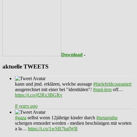
Download
-
aktuelle TWEETS
kann und jmd. erklären, welche aussage
#bielefeldcouragiert
ausgerechnet mit einer bei "identitäten"/
#npd-lern
off…
https://t.co/jf2Rx3BGRv
8 years ago
#gaza
selbst wenn 12jährige kinder durch
#netanjahu
schergen ermordet werden - medien beschönigen mit worten
a la…
https://t.co/1wSB7bafWB