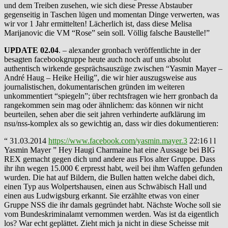
und dem Treiben zusehen, wie sich diese Presse Abstauber
gegenseitig in Taschen lügen und momentan Dinge verwerten, was
wir vor 1 Jahr ermittelten! Lächerlich ist, dass diese Melisa
Marijanovic die VM “Rose” sein soll. Völlig falsche Baustelle!”
UPDATE 02.04
. – alexander gronbach veröffentlichte in der
besagten facebookgruppe heute auch noch auf uns absolut
authentisch wirkende gesprächsauszüge zwischen “Yasmin Mayer –
André Haug – Heike Heilig”, die wir hier auszugsweise aus
journalistischen, dokumentarischen gründen im weiteren
unkommentiert “spiegeln”; über rechtsfragen wie herr gronbach da
rangekommen sein mag oder ähnlichem: das können wir nicht
beurteilen, sehen aber die seit jahren verhinderte aufklärung im
nsu/nss-komplex als so gewichtig an, dass wir dies dokumentieren:
“ 31.03.2014
https://www.facebook.com/yasmin.mayer.3
22:16 l l
Yasmin Mayer ” Hey Haugi Charmaine hat eine Aussage bei BIG
REX gemacht gegen dich und andere aus Flos alter Gruppe. Dass
ihr ihn wegen 15.000 € erpresst habt, weil bei ihm Waffen gefunden
wurden. Die hat auf Bildern, die Bullen hatten welche dabei dich,
einen Typ aus Wolpertshausen, einen aus Schwäbisch Hall und
einen aus Ludwigsburg erkannt. Sie erzählte etwas von einer
Gruppe NSS die ihr damals gegründet habt. Nächste Woche soll sie
vom Bundeskriminalamt vernommen werden. Was ist da eigentlich
los? War echt geplättet. Zieht mich ja nicht in diese Scheisse mit