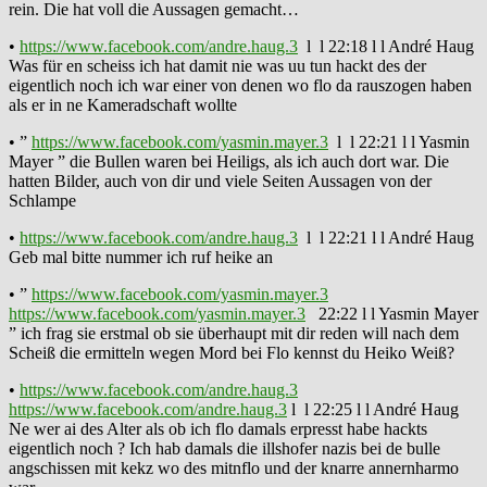
rein. Die hat voll die Aussagen gemacht…
•
https://www.facebook.com/andre.haug.3
l l 22:18 l l André Haug
Was für en scheiss ich hat damit nie was uu tun hackt des der
eigentlich noch ich war einer von denen wo flo da rauszogen haben
als er in ne Kameradschaft wollte
• ”
https://www.facebook.com/yasmin.mayer.3
l l 22:21 l l Yasmin
Mayer ” die Bullen waren bei Heiligs, als ich auch dort war. Die
hatten Bilder, auch von dir und viele Seiten Aussagen von der
Schlampe
•
https://www.facebook.com/andre.haug.3
l l 22:21 l l André Haug
Geb mal bitte nummer ich ruf heike an
• ”
https://www.facebook.com/yasmin.mayer.3
https://www.facebook.com/yasmin.mayer.3
22:22 l l Yasmin Mayer
” ich frag sie erstmal ob sie überhaupt mit dir reden will nach dem
Scheiß die ermitteln wegen Mord bei Flo kennst du Heiko Weiß?
•
https://www.facebook.com/andre.haug.3
https://www.facebook.com/andre.haug.3
l l 22:25 l l André Haug
Ne wer ai des Alter als ob ich flo damals erpresst habe hackts
eigentlich noch ? Ich hab damals die illshofer nazis bei de bulle
angschissen mit kekz wo des mitnflo und der knarre annernharmo