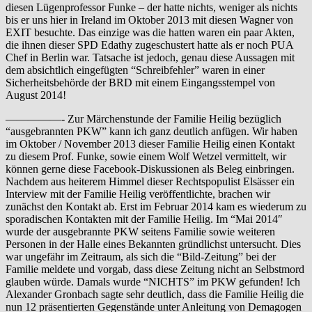
diesen Lügenprofessor Funke – der hatte nichts, weniger als nichts
bis er uns hier in Ireland im Oktober 2013 mit diesen Wagner von
EXIT besuchte. Das einzige was die hatten waren ein paar Akten,
die ihnen dieser SPD Edathy zugeschustert hatte als er noch PUA
Chef in Berlin war. Tatsache ist jedoch, genau diese Aussagen mit
dem absichtlich eingefügten “Schreibfehler” waren in einer
Sicherheitsbehörde der BRD mit einem Eingangsstempel von
August 2014!
—————- Zur Märchenstunde der Familie Heilig bezüglich
“ausgebrannten PKW” kann ich ganz deutlich anfügen. Wir haben
im Oktober / November 2013 dieser Familie Heilig einen Kontakt
zu diesem Prof. Funke, sowie einem Wolf Wetzel vermittelt, wir
können gerne diese Facebook-Diskussionen als Beleg einbringen.
Nachdem aus heiterem Himmel dieser Rechtspopulist Elsässer ein
Interview mit der Familie Heilig veröffentlichte, brachen wir
zunächst den Kontakt ab. Erst im Februar 2014 kam es wiederum zu
sporadischen Kontakten mit der Familie Heilig. Im “Mai 2014″
wurde der ausgebrannte PKW seitens Familie sowie weiteren
Personen in der Halle eines Bekannten gründlichst untersucht. Dies
war ungefähr im Zeitraum, als sich die “Bild-Zeitung” bei der
Familie meldete und vorgab, dass diese Zeitung nicht an Selbstmord
glauben würde. Damals wurde “NICHTS” im PKW gefunden! Ich
Alexander Gronbach sagte sehr deutlich, dass die Familie Heilig die
nun 12 präsentierten Gegenstände unter Anleitung von Demagogen