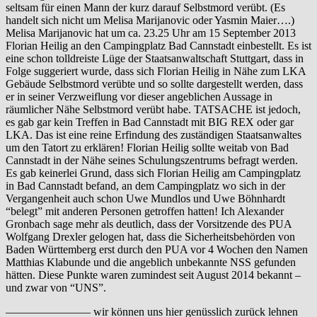
seltsam für einen Mann der kurz darauf Selbstmord verübt. (Es
handelt sich nicht um Melisa Marijanovic oder Yasmin Maier….)
Melisa Marijanovic hat um ca. 23.25 Uhr am 15 September 2013
Florian Heilig an den Campingplatz Bad Cannstadt einbestellt. Es ist
eine schon tolldreiste Lüge der Staatsanwaltschaft Stuttgart, dass in
Folge suggeriert wurde, dass sich Florian Heilig in Nähe zum LKA
Gebäude Selbstmord verübte und so sollte dargestellt werden, dass
er in seiner Verzweiflung vor dieser angeblichen Aussage in
räumlicher Nähe Selbstmord verübt habe. TATSACHE ist jedoch,
es gab gar kein Treffen in Bad Cannstadt mit BIG REX oder gar
LKA. Das ist eine reine Erfindung des zuständigen Staatsanwaltes
um den Tatort zu erklären! Florian Heilig sollte weitab von Bad
Cannstadt in der Nähe seines Schulungszentrums befragt werden.
Es gab keinerlei Grund, dass sich Florian Heilig am Campingplatz
in Bad Cannstadt befand, an dem Campingplatz wo sich in der
Vergangenheit auch schon Uwe Mundlos und Uwe Böhnhardt
“belegt” mit anderen Personen getroffen hatten! Ich Alexander
Gronbach sage mehr als deutlich, dass der Vorsitzende des PUA
Wolfgang Drexler gelogen hat, dass die Sicherheitsbehörden von
Baden Württemberg erst durch den PUA vor 4 Wochen den Namen
Matthias Klabunde und die angeblich unbekannte NSS gefunden
hätten. Diese Punkte waren zumindest seit August 2014 bekannt –
und zwar von “UNS”.
———————– wir können uns hier genüsslich zurück lehnen