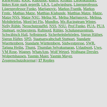
Kiesewetter
,
KKK
,
Klabunde
,
knarre
,
Kroatin
,
Liebeskummer
,
linkes Knie stark geprellt
,
LKA
,
Ludwigsburg
,
Lügenprofessor
,
Lügenprofessor Funke
,
Marijanovic
,
Markus Frantik
,
Markus
Frntic
,
Mathias Matze
,
Matthias Klabunde
,
Matthias Matze
,
Matze
,
Matze NSS
,
Matze NSU
,
Melisa M.
,
Melisa Marijanovic
,
Melissa
,
Mobiltelefon
,
Mord bei Flo
,
Mundlos
,
Mx-Racingteam Winter
,
Nelly Rühle
,
Neoschutzstaffel
,
NSS
,
NSU
,
Prof Funke
,
PUA
,
PUA
Stuttgart
,
rechtsextrem
,
Rufmord
,
Rühler
,
Schulungszentrum
,
Schwäbisch Hall
,
Selbstmord
,
Sicherheitsbehörden
,
Sigrun Häfner
,
Sigrun Häfter
,
SPD
,
Staatsanwaltschaft Stuttgart
,
Standarte
Wuerttemberg
,
Standarte Württemberg
,
Südwestpresse
,
SWR
,
Tatjana Heilig
,
Thumi
,
Thumilan Selvakumaran
,
Urlaubsort
,
Uwe
,
VM Rose
,
Wagner
,
WhatsApp
,
Wolf Wetzel
,
Wolfgang Drexler
,
Wolpertshausen
,
Yasmin Maier
,
Yasmin Mayer
,
Zeugenschutzdezernat
|
17
Replies