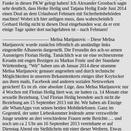
Funke in diesen PKW gelegt haben! Ich Alexander Gronbach sagte
sehr deutlich, dass Heike Heilig und Tatjana Heilig Ende Juni 2014
einen Deal an dem Urlaubsort Fehmarn mit Sicherheitsbehörden
machten! Wobei ich hier anfügen muss, dass wahrscheinlich
Gerhard Heilig nicht in diesen Deal eingebunden war, da er erst
einige Tage später dort nachgefahren ist – nach Fehmarn!
—————————— Melisa Marijanovic – Diese Melisa
Marijanovic wurde zunächst öffentlich als anständige links
eingestellte Albanerin dargestellt. Die Freundin des ach-so armen
Aussteigers Florian Heilig. Tatsächlich war sie eine rechtsextreme
Kroatin mit engen Bezügen zu Markus Frntic und der Standarte
Württemberg. “Wir” haben uns ab Januar 2014 diese stramme
Melisa Marijanovic genauer angesehen und durch technische
Möglichkeiten in unserem Bekanntenkreis einiges über Keylocker
aus ihren mails, Facebook und anderen sozialen Netzwerken
gesichert! Es ist zb. eine absolute Lüge, dass Melisa Marijanovic nur
4 Wochen mit Florian Heilig liiert war, sie hatten ca. 14 Monate eine
sexuelle Beziehung. Und Florian Heilig beendete auch nicht die
Beziehung am 15 September 2013 mit ihr. Wir haben als Einzige
alle WhatsApps von seinen beiden Mobiltelefonen. Ganz im
Gegenteil, der unter Liebeskummer leidende arme verzweifelte
Junge sendete an drei verschiedene Frauen nette Berichte…. und
noch um ca 2 Uhr am 16 September 2013 vereinbarte er auf
Dienstag Abend ein Stelldichein mit einer dieser Weibern. Etwas