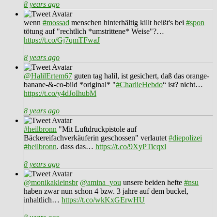
8 years ago
wenn
#mossad
menschen hinterhältig killt heißt's bei
#spon
tötung auf "rechtlich *umstrittene* Weise"?…
https://t.co/Gj7qmTFwaJ
8 years ago
@HalilErtem67
guten tag halil, ist gesichert, daß das orange-
banane-&-co-bild *original* "
#CharlieHebdo
“ ist? nicht…
https://t.co/y4dJoIhubM
8 years ago
#heilbronn
"Mit Luftdruckpistole auf
Bäckereifachverkäuferin geschossen" verlautet
#diepolizei
#heilbronn
. dass das…
https://t.co/9XyPTicqxl
8 years ago
@monikakleinsbr
@amina_you
unsere beiden hefte
#nsu
haben zwar nun schon 4 bzw. 3 jahre auf dem buckel,
inhaltlich…
https://t.co/wkKxGErwHU