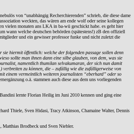
so nebulös von “unabhängig Recherchierenden” schrieb, die diese dame
 assoziation weckten, das wären am ende wolf oder seine kollegen
len vielen monaten ans LKA in ba-wü geschickt habe. es geht hier
rum wann welche deutschen behörden (spätestens!) zB den offiziell
glieder und ein gewisser professor funke und nicht zuletzt die
 sie hiermit öffentlich: welche der folgenden passage sollen denn
 wieso sollte man ihnen dann eine silbe glauben, von dem, was sie
ournalist, namentlich thumilan selvakumaran, der sich nun damit
erbreiten zu können, die – zufällig wie die zufälligerweise von
 mit einem vermeintlich weiteren journalisten “eberhard” oder so
rnergänzung o.ä. stammen auch diese aus dem uns vorliegenden
ndini lernte Florian Heilig im Juni 2010 kennen und ging eine
ard Thiele, Sven Hidasi, Tracy Atkinson, Chamaine Walter, Dennis
, Matthias Brodbeck und Sven Niebler.