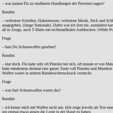
– was kannst Du zu strafbaren Handlungen der Personen sagen?
Bandini
– verbotene Schriften, Hakenkreuze, verbotene Musik, Stich und Sc
ausgegeben. (Junge Nationale). Dabei war ich dort nie, zumindest ka
all so Zeugs, auch T-Shirts mit rechtsradikalen Aufdrucken. (White 
Frage
– hast Du Schusswaffen gesehen?
Bandini
– klar doch. Flo hatte sehr oft Pistolen bei sich, oft musste er von
hatte mindestens dreimal eine ganze Tuete voll Pistolen und Munition
Waffen waren in seinem Bundeswehrrucksack versteckt.
Frage
– was fuer Schusswaffen waren das?
Bandini
– ich kenne mich mit Waffen nicht aus. (Ich zeige jeweils als Test ein
um einmal etwas gegen die Leute in der Hand zu haben.