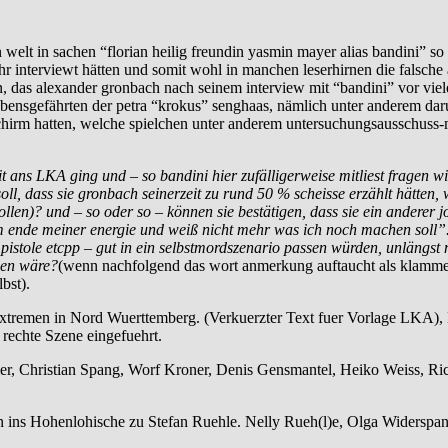
 welt in sachen “florian heilig freundin yasmin mayer alias bandini” 
 interviewt hätten und somit wohl in manchen leserhirnen die falsche
n, das alexander gronbach nach seinem interview mit “bandini” vor vie
lebensgefährten der petra “krokus” senghaas, nämlich unter anderem da
irm hatten, welche spielchen unter anderem untersuchungsausschuss-mit
 ans LKA ging und – so bandini hier zufälligerweise mitliest fragen wir
ll, dass sie gronbach seinerzeit zu rund 50 % scheisse erzählt hätten,
len)? und – so oder so – können sie bestätigen, dass sie ein anderer j
 ende meiner energie und weiß nicht mehr was ich noch machen soll”.) v
 pistole etcpp – gut in ein selbstmordszenario passen würden, unlängst
men wäre?
(wenn nachfolgend das wort anmerkung auftaucht als klamme
bst).
emen in Nord Wuerttemberg. (Verkuerzter Text fuer Vorlage LKA), Ba
rechte Szene eingefuehrt.
, Christian Spang, Worf Kroner, Denis Gensmantel, Heiko Weiss, Rich
ins Hohenlohische zu Stefan Ruehle. Nelly Rueh(l)e, Olga Widerspan