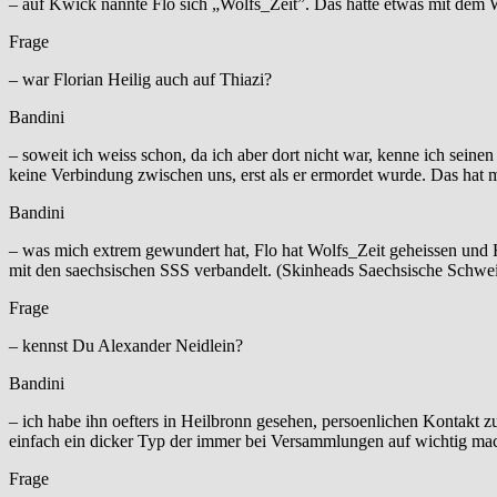
– auf Kwick nannte Flo sich „Wolfs_Zeit”. Das hatte etwas mit dem 
Frage
– war Florian Heilig auch auf Thiazi?
Bandini
– soweit ich weiss schon, da ich aber dort nicht war, kenne ich sein
keine Verbindung zwischen uns, erst als er ermordet wurde. Das hat m
Bandini
– was mich extrem gewundert hat, Flo hat Wolfs_Zeit geheissen und H
mit den saechsischen SSS verbandelt. (Skinheads Saechsische Schwei
Frage
– kennst Du Alexander Neidlein?
Bandini
– ich habe ihn oefters in Heilbronn gesehen, persoenlichen Kontakt zu
einfach ein dicker Typ der immer bei Versammlungen auf wichtig mac
Frage