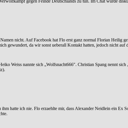
Werwolfkampf gegen Feinde Deutschlands zu tun. Im Chat wurde diskut
en Namen nicht. Auf Facebook hat Flo erst ganz normal Florian Heilig g
ich gewundert, da wir sonst ueberall Kontakt hatten, jedoch nicht auf 
eiko Weiss nannte sich „Wolfsnacht666″. Christian Spang nennt sich „
z).
 ihm hatte ich nie. Flo erzaehlte mir, dass Alexander Neidlein ein Ex S
hte.