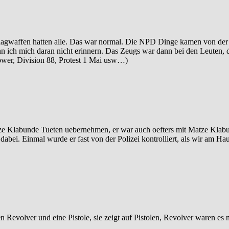
hlagwaffen hatten alle. Das war normal. Die NPD Dinge kamen von der
nn ich mich daran nicht erinnern. Das Zeugs war dann bei den Leuten, 
Power, Division 88, Protest 1 Mai usw…)
 Matze Klabunde Tueten uebernehmen, er war auch oefters mit Matze Kla
 dabei. Einmal wurde er fast von der Polizei kontrolliert, als wir am H
en Revolver und eine Pistole, sie zeigt auf Pistolen, Revolver waren es 