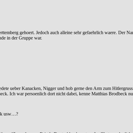
Wuerttemberg gehoert. Jedoch auch alleine sehr gefaehrlich waere. Der
nde in der Gruppe war.
edete ueber Kanacken, Nigger und hob gerne den Arm zum Hitlergruss.
tueck. Ich war persoenlich dort nicht dabei, kenne Matthias Brodbeck
ook usw…?