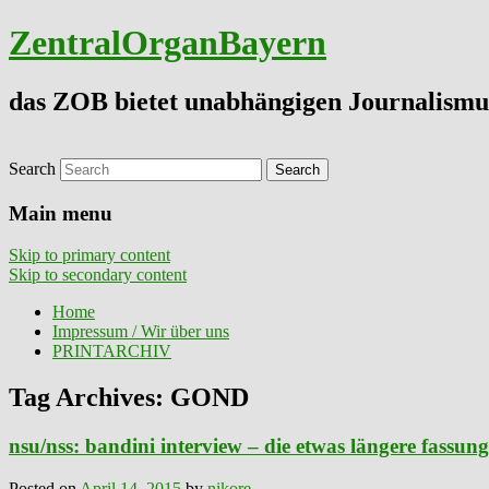
ZentralOrganBayern
das ZOB bietet unabhängigen Journalismu
Search
Main menu
Skip to primary content
Skip to secondary content
Home
Impressum / Wir über uns
PRINTARCHIV
Tag Archives:
GOND
nsu/nss: bandini interview – die etwas längere fassung 
Posted on
April 14, 2015
by
nikore