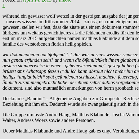
1
während ein gewisser wolf wetzel in der gestrigen ausgabe der jungen
– unseres wissens im frühsommer 2014 – zu nss, nsu und einigem mehr
gewesen, stellen wir fest, dass die zitate aus einem dokument stamme
übrigens um weitaus gewichtigeres als die fehlenden credits für den 
erst im märz 2015 aufgetauchten namen matthias klabunde auf dem sch
familie des verstorbenen florian heilig spielen.
wir dokumentieren nachfolgend 1:1 das was unseres wissens seinerzeit
nun genau erfunden sein? und wenn die öffentlichkeit ihnen glauben so
gestern sinnigerweise in einer “geheimvernehmung” gesagt haben (sol
brüstet sms-/whatsapp-fetzen (“du ich kann absolut nicht mehr bin am
heiligs *unglaublich* spät gefundenen schlüssel, machete, feuerzeug,
ähnlich zusammengebracht habe, der ihnen selbst dubios vorgekom
dokument, sind also mutmaßlich anmerkungen von herrn gronbach sel
Deckname „Bandini” – Allgemeine Angaben zur Gruppe der Rechtsextr
Beziehung mit ihm ein. Dadurch wurde sie zwangslaeufig auch in die 
Die Gruppe umfasste Andre Haug, Matthias Klabunde, Joscha Wimmer
Walter, Andreas Woerz sowie andere Personen.
Ueber Matthias Klabunde und Andre Haug gab es enge Verbindungen 