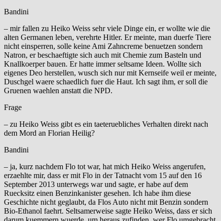
Bandini
– mir fallen zu Heiko Weiss sehr viele Dinge ein, er wollte wie die
alten Germanen leben, verehrte Hitler. Er meinte, man duerfe Tiere
nicht einsperren, solle keine Ami Zahncreme benuetzen sondern
Natron, er beschaeftigte sich auch mit Chemie zum Basteln und
Knallkoerper bauen. Er hatte immer seltsame Ideen. Wollte sich
eigenes Deo herstellen, wusch sich nur mit Kernseife weil er meinte,
Duschgel waere schaedlich fuer die Haut. Ich sagt ihm, er soll die
Gruenen waehlen anstatt die NPD.
Frage
– zu Heiko Weiss gibt es ein taeteruebliches Verhalten direkt nach
dem Mord an Florian Heilig?
Bandini
– ja, kurz nachdem Flo tot war, hat mich Heiko Weiss angerufen,
erzaehlte mir, dass er mit Flo in der Tatnacht vom 15 auf den 16
September 2013 unterwegs war und sagte, er habe auf dem
Ruecksitz einen Benzinkanister gesehen. Ich habe ihm diese
Geschichte nicht geglaubt, da Flos Auto nicht mit Benzin sondern
Bio-Ethanol faehrt. Seltsamerweise sagte Heiko Weiss, dass er sich
darum kuemmern wuerde, um heraus zufinden, wer Flo umgebracht