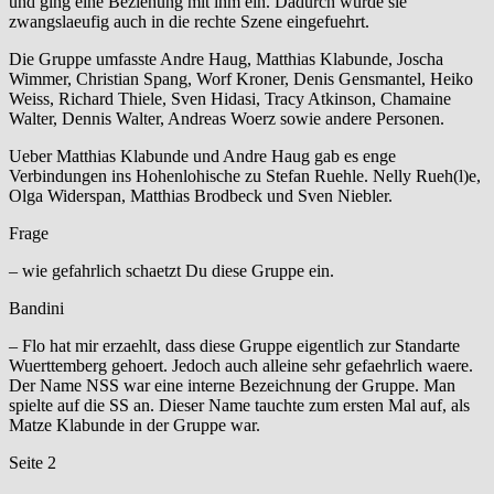
und ging eine Beziehung mit ihm ein. Dadurch wurde sie
zwangslaeufig auch in die rechte Szene eingefuehrt.
Die Gruppe umfasste Andre Haug, Matthias Klabunde, Joscha
Wimmer, Christian Spang, Worf Kroner, Denis Gensmantel, Heiko
Weiss, Richard Thiele, Sven Hidasi, Tracy Atkinson, Chamaine
Walter, Dennis Walter, Andreas Woerz sowie andere Personen.
Ueber Matthias Klabunde und Andre Haug gab es enge
Verbindungen ins Hohenlohische zu Stefan Ruehle. Nelly Rueh(l)e,
Olga Widerspan, Matthias Brodbeck und Sven Niebler.
Frage
– wie gefahrlich schaetzt Du diese Gruppe ein.
Bandini
– Flo hat mir erzaehlt, dass diese Gruppe eigentlich zur Standarte
Wuerttemberg gehoert. Jedoch auch alleine sehr gefaehrlich waere.
Der Name NSS war eine interne Bezeichnung der Gruppe. Man
spielte auf die SS an. Dieser Name tauchte zum ersten Mal auf, als
Matze Klabunde in der Gruppe war.
Seite 2