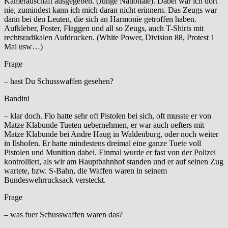
Kameradschaft ausgegeben. (Junge Nationale). Dabei war ich dort
nie, zumindest kann ich mich daran nicht erinnern. Das Zeugs war
dann bei den Leuten, die sich an Harmonie getroffen haben.
Aufkleber, Poster, Flaggen und all so Zeugs, auch T-Shirts mit
rechtsradikalen Aufdrucken. (White Power, Division 88, Protest 1
Mai usw…)
Frage
– hast Du Schusswaffen gesehen?
Bandini
– klar doch. Flo hatte sehr oft Pistolen bei sich, oft musste er von
Matze Klabunde Tueten uebernehmen, er war auch oefters mit
Matze Klabunde bei Andre Haug in Waldenburg, oder noch weiter
in Ilshofen. Er hatte mindestens dreimal eine ganze Tuete voll
Pistolen und Munition dabei. Einmal wurde er fast von der Polizei
kontrolliert, als wir am Hauptbahnhof standen und er auf seinen Zug
wartete, bzw. S-Bahn, die Waffen waren in seinem
Bundeswehrrucksack versteckt.
Frage
– was fuer Schusswaffen waren das?