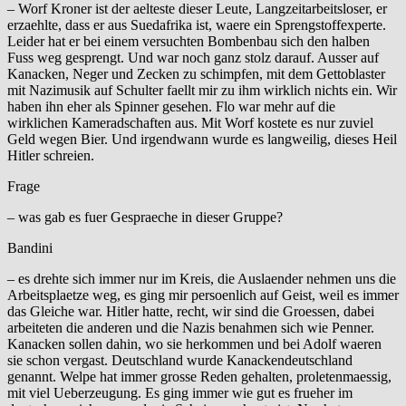
– Worf Kroner ist der aelteste dieser Leute, Langzeitarbeitsloser, er
erzaehlte, dass er aus Suedafrika ist, waere ein Sprengstoffexperte.
Leider hat er bei einem versuchten Bombenbau sich den halben
Fuss weg gesprengt. Und war noch ganz stolz darauf. Ausser auf
Kanacken, Neger und Zecken zu schimpfen, mit dem Gettoblaster
mit Nazimusik auf Schulter faellt mir zu ihm wirklich nichts ein. Wir
haben ihn eher als Spinner gesehen. Flo war mehr auf die
wirklichen Kameradschaften aus. Mit Worf kostete es nur zuviel
Geld wegen Bier. Und irgendwann wurde es langweilig, dieses Heil
Hitler schreien.
Frage
– was gab es fuer Gespraeche in dieser Gruppe?
Bandini
– es drehte sich immer nur im Kreis, die Auslaender nehmen uns die
Arbeitsplaetze weg, es ging mir persoenlich auf Geist, weil es immer
das Gleiche war. Hitler hatte, recht, wir sind die Groessen, dabei
arbeiteten die anderen und die Nazis benahmen sich wie Penner.
Kanacken sollen dahin, wo sie herkommen und bei Adolf waeren
sie schon vergast. Deutschland wurde Kanackendeutschland
genannt. Welpe hat immer grosse Reden gehalten, proletenmaessig,
mit viel Ueberzeugung. Es ging immer wie gut es frueher im