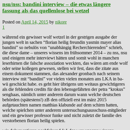
nsu/nss: bandini interview – die etwas längere
fassung als das quellenlose bei wetzel
Posted on
April 14, 2015
by
nikore
1
während ein gewisser wolf wetzel in der gestrigen ausgabe der
jungen welt in sachen “florian heilig freundin yasmin mayer alias
bandini” so nebulös von “unabhängig Recherchierenden” schrieb,
die diese dame – unseres wissens im frühsommer 2014 – zu nss, nsu
und einigem mehr interviewt hätten und somit wohl in manchen
leserhirnen die falsche assoziation weckten, das wären am ende wolf
oder seine kollegen gewesen, stellen wir fest, dass die zitate aus
einem dokument stammen, das alexander gronbach nach seinem
interview mit “bandini” vor vielen vielen monaten ans LKA in ba-
wü geschickt habe. es geht hier übrigens um weitaus gewichtigeres
als die fehlenden credits für den lebensgefährten der petra “krokus”
senghaas, nämlich unter anderem darum wann welche deutschen
behörden (spätestens!) zB den offiziell erst im märz 2015
aufgetauchten namen matthias klabunde auf dem schirm hatten,
welche spielchen unter anderem untersuchungsausschuss-mitglieder
und ein gewisser professor funke und nicht zuletzt die familie des
verstorbenen florian heilig spielen.