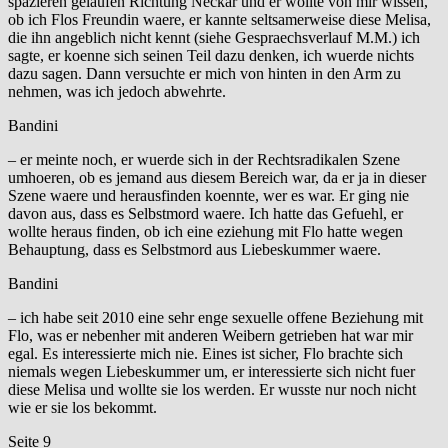
spazieren gelaufen Richtung Neckar und er wollte von mir wissen,
ob ich Flos Freundin waere, er kannte seltsamerweise diese Melisa,
die ihn angeblich nicht kennt (siehe Gespraechsverlauf M.M.) ich
sagte, er koenne sich seinen Teil dazu denken, ich wuerde nichts
dazu sagen. Dann versuchte er mich von hinten in den Arm zu
nehmen, was ich jedoch abwehrte.
Bandini
– er meinte noch, er wuerde sich in der Rechtsradikalen Szene
umhoeren, ob es jemand aus diesem Bereich war, da er ja in dieser
Szene waere und herausfinden koennte, wer es war. Er ging nie
davon aus, dass es Selbstmord waere. Ich hatte das Gefuehl, er
wollte heraus finden, ob ich eine eziehung mit Flo hatte wegen
Behauptung, dass es Selbstmord aus Liebeskummer waere.
Bandini
– ich habe seit 2010 eine sehr enge sexuelle offene Beziehung mit
Flo, was er nebenher mit anderen Weibern getrieben hat war mir
egal. Es interessierte mich nie. Eines ist sicher, Flo brachte sich
niemals wegen Liebeskummer um, er interessierte sich nicht fuer
diese Melisa und wollte sie los werden. Er wusste nur noch nicht
wie er sie los bekommt.
Seite 9