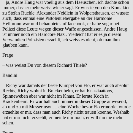
– ja, Andre Haug war voellig aus dem Haeuschen, ich dachte schon
immer, dass er mehr weiss wie er sagt. Er wusste von den Kontakten
zu Stefan Ruehle, Alexander Neidlein in Wolpersthausen, er wusste
auch, dass einmal eine Pistolenuebergabe an der Harmonie
Heilbronn war und behauptete auf facebook, er habe sogar bei
Polizei diese Leute wegen dieser Waffe angeschissen. Andre Haug
ist immer noch ein Hardcore Nazi. Vielleicht hat er es ja diesem
Verwandten Polizisten erzaehlt, ich weiss es nicht, ob man ihm
glauben kann.
Frage
– was weisst Du von diesem Richard Thiele?
Bandini
– Richy war damals der beste Kumpel von Flo, er war auch absolut
Rechts, Richy wohnt in Brackenheim, er hat Knasttaattoos,
Spinneweben aber war nicht im Knast. Er lernte Koch in
Brackenheim. Er war halt auch immer in dieser Gruppe anwesend,
ab und zu mit Messer usw…. eine Woche bevor Flo ermordet wurde
erzaehlte er mir, dass man auch Richy nicht trauen koenne. Weshalb
hat er mir nicht erzaehlt, er meinte nur noch, er will ihn nie mehr
sehen.
Frage