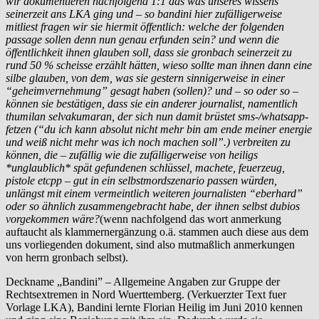
wir dokumentieren nachfolgend 1:1 das was unseres wissens
seinerzeit ans LKA ging und – so bandini hier zufälligerweise
mitliest fragen wir sie hiermit öffentlich: welche der folgenden
passage sollen denn nun genau erfunden sein? und wenn die
öffentlichkeit ihnen glauben soll, dass sie gronbach seinerzeit zu
rund 50 % scheisse erzählt hätten, wieso sollte man ihnen dann eine
silbe glauben, von dem, was sie gestern sinnigerweise in einer
“geheimvernehmung” gesagt haben (sollen)? und – so oder so –
können sie bestätigen, dass sie ein anderer journalist, namentlich
thumilan selvakumaran, der sich nun damit brüstet sms-/whatsapp-
fetzen (“du ich kann absolut nicht mehr bin am ende meiner energie
und weiß nicht mehr was ich noch machen soll”.) verbreiten zu
können, die – zufällig wie die zufälligerweise von heiligs
*unglaublich* spät gefundenen schlüssel, machete, feuerzeug,
pistole etcpp – gut in ein selbstmordszenario passen würden,
unlängst mit einem vermeintlich weiteren journalisten “eberhard”
oder so ähnlich zusammengebracht habe, der ihnen selbst dubios
vorgekommen wäre?
(wenn nachfolgend das wort anmerkung
auftaucht als klammernergänzung o.ä. stammen auch diese aus dem
uns vorliegenden dokument, sind also mutmaßlich anmerkungen
von herrn gronbach selbst).
Deckname „Bandini” – Allgemeine Angaben zur Gruppe der
Rechtsextremen in Nord Wuerttemberg. (Verkuerzter Text fuer
Vorlage LKA), Bandini lernte Florian Heilig im Juni 2010 kennen