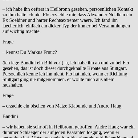
– ich habe ihn oefters in Heilbronn gesehen, persoenlichen Kontakt
zu ihm hatte ich nie. Flo erzaehlte mir, dass Alexander Neidlein ein
Ex Soeldner und harter Rechtsextremer waere. Ich fand ihn
laecherlich, einfach ein dicker Typ der immer bei Versammlungen
auf wichtig machte.
Frage
– kennst Du Markus Frntic?
(ich lege Bandini ein Bild vor!) ja, ich habe ihn ab und zu bei Flo
gesehen, das ist doch dieser durchgeknallte Kroate aus Stuttgart.
Persoenlich kenne ich ihn nicht. Flo hat mich, wenn er Richtung
Stuttgart ging nie mitgenommen, er wollte mich aus allem
raushalten.
Frage
– erzaehle ein bischen von Matze Klabunde und Andre Haug.
Bandini
– wir haben sie sehr oft in Heilbronn getroffen. Andre Haug war ein
dummer Schlaeger der auf jeden Passanten losging, wenn er
getrunken hat. Matze war relativ ruhig, aber ein wirklicher Neonazi.