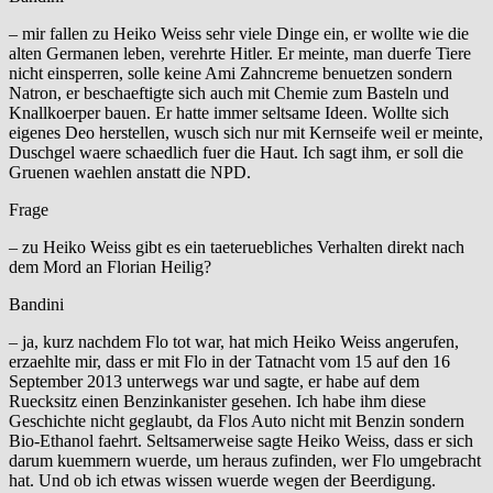
– mir fallen zu Heiko Weiss sehr viele Dinge ein, er wollte wie die
alten Germanen leben, verehrte Hitler. Er meinte, man duerfe Tiere
nicht einsperren, solle keine Ami Zahncreme benuetzen sondern
Natron, er beschaeftigte sich auch mit Chemie zum Basteln und
Knallkoerper bauen. Er hatte immer seltsame Ideen. Wollte sich
eigenes Deo herstellen, wusch sich nur mit Kernseife weil er meinte,
Duschgel waere schaedlich fuer die Haut. Ich sagt ihm, er soll die
Gruenen waehlen anstatt die NPD.
Frage
– zu Heiko Weiss gibt es ein taeteruebliches Verhalten direkt nach
dem Mord an Florian Heilig?
Bandini
– ja, kurz nachdem Flo tot war, hat mich Heiko Weiss angerufen,
erzaehlte mir, dass er mit Flo in der Tatnacht vom 15 auf den 16
September 2013 unterwegs war und sagte, er habe auf dem
Ruecksitz einen Benzinkanister gesehen. Ich habe ihm diese
Geschichte nicht geglaubt, da Flos Auto nicht mit Benzin sondern
Bio-Ethanol faehrt. Seltsamerweise sagte Heiko Weiss, dass er sich
darum kuemmern wuerde, um heraus zufinden, wer Flo umgebracht
hat. Und ob ich etwas wissen wuerde wegen der Beerdigung.