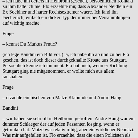
– ich habe ihn oefters in Heilbronn gesehen, persoenlichen Kontakt
zu ihm hatte ich nie. Flo erzaehlte mir, dass Alexander Neidlein ein
Ex Soeldner und harter Rechtsextremer waere. Ich fand ihn
laecherlich, einfach ein dicker Typ der immer bei Versammlungen
auf wichtig machte.
Frage
– kennst Du Markus Frntic?
(ich lege Bandini ein Bild vor!) ja, ich habe ihn ab und zu bei Flo
gesehen, das ist doch dieser durchgeknallte Kroate aus Stuttgart.
Persoenlich kenne ich ihn nicht. Flo hat mich, wenn er Richtung
Stuttgart ging nie mitgenommen, er wollte mich aus allem
raushalten.
Frage
– erzaehle ein bischen von Matze Klabunde und Andre Haug.
Bandini
– wir haben sie sehr oft in Heilbronn getroffen. Andre Haug war ein
dummer Schlaeger der auf jeden Passanten losging, wenn er
getrunken hat. Matze war relativ ruhig, aber ein wirklicher Neonazi.
Was mir aufgefallen ist, Flo erzaehlte, dass die einen Polizisten als