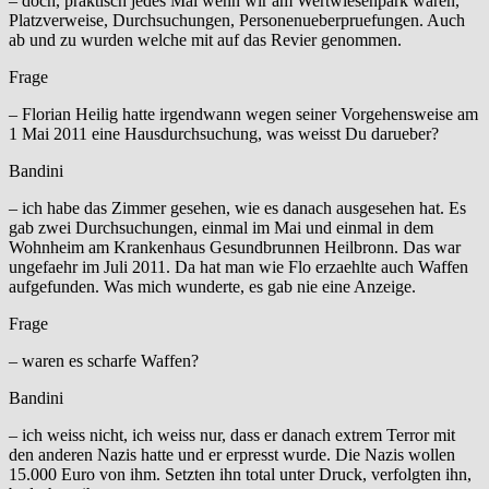
– doch, praktisch jedes Mal wenn wir am Wertwiesenpark waren,
Platzverweise, Durchsuchungen, Personenueberpruefungen. Auch
ab und zu wurden welche mit auf das Revier genommen.
Frage
– Florian Heilig hatte irgendwann wegen seiner Vorgehensweise am
1 Mai 2011 eine Hausdurchsuchung, was weisst Du darueber?
Bandini
– ich habe das Zimmer gesehen, wie es danach ausgesehen hat. Es
gab zwei Durchsuchungen, einmal im Mai und einmal in dem
Wohnheim am Krankenhaus Gesundbrunnen Heilbronn. Das war
ungefaehr im Juli 2011. Da hat man wie Flo erzaehlte auch Waffen
aufgefunden. Was mich wunderte, es gab nie eine Anzeige.
Frage
– waren es scharfe Waffen?
Bandini
– ich weiss nicht, ich weiss nur, dass er danach extrem Terror mit
den anderen Nazis hatte und er erpresst wurde. Die Nazis wollen
15.000 Euro von ihm. Setzten ihn total unter Druck, verfolgten ihn,