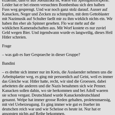
erzaehlte, dass er aus Suedafrika ist, waere ein Sprengstoffexperte.
Leider hat er bei einem versuchten Bombenbau sich den halben
Fuss weg gesprengt. Und war noch ganz stolz darauf. Ausser auf
Kanacken, Neger und Zecken zu schimpfen, mit dem Gettoblaster
mit Nazimusik auf Schulter faellt mir zu ihm wirklich nichts ein. Wir
haben ihn eher als Spinner gesehen. Flo war mehr auf die
wirklichen Kameradschaften aus. Mit Worf kostete es nur zuviel
Geld wegen Bier. Und irgendwann wurde es langweilig, dieses Heil
Hitler schreien.
Frage
– was gab es fuer Gespraeche in dieser Gruppe?
Bandini
– es drehte sich immer nur im Kreis, die Auslaender nehmen uns die
Arbeitsplaetze weg, es ging mir persoenlich auf Geist, weil es immer
das Gleiche war. Hitler hatte, recht, wir sind die Groessen, dabei
arbeiteten die anderen und die Nazis benahmen sich wie Penner.
Kanacken sollen dahin, wo sie herkommen und bei Adolf waeren
sie schon vergast. Deutschland wurde Kanackendeutschland
genannt. Welpe hat immer grosse Reden gehalten, proletenmaessig,
mit viel Ueberzeugung. Es ging immer wie gut es frueher im
deutschen reich war und wie Scheisse es heute ist. Nur hat er
ansonsten nichts auf Reihe bekommen.