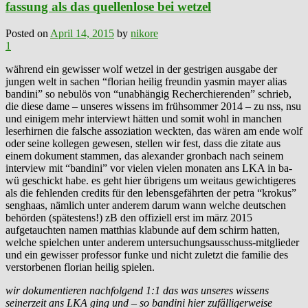
fassung als das quellenlose bei wetzel
Posted on
April 14, 2015
by
nikore
1
während ein gewisser wolf wetzel in der gestrigen ausgabe der
jungen welt in sachen “florian heilig freundin yasmin mayer alias
bandini” so nebulös von “unabhängig Recherchierenden” schrieb,
die diese dame – unseres wissens im frühsommer 2014 – zu nss, nsu
und einigem mehr interviewt hätten und somit wohl in manchen
leserhirnen die falsche assoziation weckten, das wären am ende wolf
oder seine kollegen gewesen, stellen wir fest, dass die zitate aus
einem dokument stammen, das alexander gronbach nach seinem
interview mit “bandini” vor vielen vielen monaten ans LKA in ba-
wü geschickt habe. es geht hier übrigens um weitaus gewichtigeres
als die fehlenden credits für den lebensgefährten der petra “krokus”
senghaas, nämlich unter anderem darum wann welche deutschen
behörden (spätestens!) zB den offiziell erst im märz 2015
aufgetauchten namen matthias klabunde auf dem schirm hatten,
welche spielchen unter anderem untersuchungsausschuss-mitglieder
und ein gewisser professor funke und nicht zuletzt die familie des
verstorbenen florian heilig spielen.
wir dokumentieren nachfolgend 1:1 das was unseres wissens
seinerzeit ans LKA ging und – so bandini hier zufälligerweise