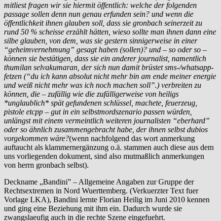
mitliest fragen wir sie hiermit öffentlich: welche der folgenden
passage sollen denn nun genau erfunden sein? und wenn die
öffentlichkeit ihnen glauben soll, dass sie gronbach seinerzeit zu
rund 50 % scheisse erzählt hätten, wieso sollte man ihnen dann eine
silbe glauben, von dem, was sie gestern sinnigerweise in einer
“geheimvernehmung” gesagt haben (sollen)? und – so oder so –
können sie bestätigen, dass sie ein anderer journalist, namentlich
thumilan selvakumaran, der sich nun damit brüstet sms-/whatsapp-
fetzen (“du ich kann absolut nicht mehr bin am ende meiner energie
und weiß nicht mehr was ich noch machen soll”.) verbreiten zu
können, die – zufällig wie die zufälligerweise von heiligs
*unglaublich* spät gefundenen schlüssel, machete, feuerzeug,
pistole etcpp – gut in ein selbstmordszenario passen würden,
unlängst mit einem vermeintlich weiteren journalisten “eberhard”
oder so ähnlich zusammengebracht habe, der ihnen selbst dubios
vorgekommen wäre?
(wenn nachfolgend das wort anmerkung
auftaucht als klammernergänzung o.ä. stammen auch diese aus dem
uns vorliegenden dokument, sind also mutmaßlich anmerkungen
von herrn gronbach selbst).
Deckname „Bandini” – Allgemeine Angaben zur Gruppe der
Rechtsextremen in Nord Wuerttemberg. (Verkuerzter Text fuer
Vorlage LKA), Bandini lernte Florian Heilig im Juni 2010 kennen
und ging eine Beziehung mit ihm ein. Dadurch wurde sie
zwangslaeufig auch in die rechte Szene eingefuehrt.