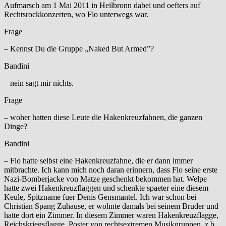
Aufmarsch am 1 Mai 2011 in Heilbronn dabei und oefters auf
Rechtsrockkonzerten, wo Flo unterwegs war.
Frage
– Kennst Du die Gruppe „Naked But Armed”?
Bandini
– nein sagt mir nichts.
Frage
– woher hatten diese Leute die Hakenkreuzfahnen, die ganzen
Dinge?
Bandini
– Flo hatte selbst eine Hakenkreuzfahne, die er dann immer
mitbrachte. Ich kann mich noch daran erinnern, dass Flo seine erste
Nazi-Bomberjacke von Matze geschenkt bekommen hat. Welpe
hatte zwei Hakenkreuzflaggen und schenkte spaeter eine diesem
Keule, Spitzname fuer Denis Gensmantel. Ich war schon bei
Christian Spang Zuhause, er wohnte damals bei seinem Bruder und
hatte dort ein Zimmer. In diesem Zimmer waren Hakenkreuzflagge,
Reichskriegsflagge, Poster von rechtsextremen Musikgruppen, z.b.