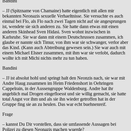
Bandini
– JJ (Spitzname von Chamaine) hatte eigentlich mit allen mir
bekannten Neonazis sexuelle Verhaeltnisse. Sie versuchte es auch
einmal bei Flo, als Flo nach zwei Tagen nicht auf sie angesprungen
ist, wendete sie sich anderen zu. Sie hatte dann etwas mit einen
anderen Skinhead Sven Hidasi. Sven wohnt inzwischen in
Karlsruhe. Sie war dann mit einem Deutschrussen zusammen, ich
glaube er nannte sich Timur, von ihm war sie schwanger, verlor aber
das Kind. (Kann auch Abtreibung gewesen sein.) Sie war auch mit
einem Michael Elsner zusammen, mit ihm war sie verlobt, dadurch
wollte ich mit Michi nichts mehr zu tun haben.
Bandini
– JJ ist absolut hohl und springt halt den Neonzis nach, sie war mit
Andre Haug zusammen im Heim Friedenshort in Oehringen
Cappelrain, in der Aussengruppe Waldenburg. Andre hat ihr
angeblich mal Drogen eingefloesst und sie willig gemacht, sie hatte
total Angst vor ihm und als sie ihn wieder getroffen hat in der
Gruppe fing sie an zu heulen. Das war echt buehnenreif.
Frage
– kannst Du Dir vorstellen, dass sie umfassende Aussagen bei
Polizei zu diesen Neonazis machen wuerde?