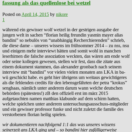
fassung als das quellenlose bei wetzel
Posted on
April 14, 2015
by
nikore
1
während ein gewisser wolf wetzel in der gestrigen ausgabe der
jungen welt in sachen “florian heilig freundin yasmin mayer alias
bandini” so nebulös von “unabhängig Recherchierenden” schrieb,
die diese dame – unseres wissens im frühsommer 2014 – zu nss, nsu
und einigem mehr interviewt hätten und somit wohl in manchen
leserhirnen die falsche assoziation weckten, das wären am ende wolf
oder seine kollegen gewesen, stellen wir fest, dass die zitate aus
einem dokument stammen, das alexander gronbach nach seinem
interview mit “bandini” vor vielen vielen monaten ans LKA in ba-
wü geschickt habe. es geht hier übrigens um weitaus gewichtigeres
als die fehlenden credits für den lebensgefährten der petra “krokus”
senghaas, nämlich unter anderem darum wann welche deutschen
behörden (spätestens!) zB den offiziell erst im märz 2015
aufgetauchten namen matthias klabunde auf dem schirm hatten,
welche spielchen unter anderem untersuchungsausschuss-mitglieder
und ein gewisser professor funke und nicht zuletzt die familie des
verstorbenen florian heilig spielen.
wir dokumentieren nachfolgend 1:1 das was unseres wissens
seinerzeit ans LKA ging und – so bandini hier zufälligerweise