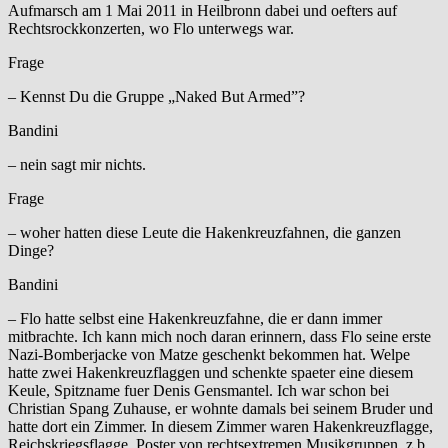
Aufmarsch am 1 Mai 2011 in Heilbronn dabei und oefters auf
Rechtsrockkonzerten, wo Flo unterwegs war.
Frage
– Kennst Du die Gruppe „Naked But Armed”?
Bandini
– nein sagt mir nichts.
Frage
– woher hatten diese Leute die Hakenkreuzfahnen, die ganzen
Dinge?
Bandini
– Flo hatte selbst eine Hakenkreuzfahne, die er dann immer
mitbrachte. Ich kann mich noch daran erinnern, dass Flo seine erste
Nazi-Bomberjacke von Matze geschenkt bekommen hat. Welpe
hatte zwei Hakenkreuzflaggen und schenkte spaeter eine diesem
Keule, Spitzname fuer Denis Gensmantel. Ich war schon bei
Christian Spang Zuhause, er wohnte damals bei seinem Bruder und
hatte dort ein Zimmer. In diesem Zimmer waren Hakenkreuzflagge,
Reichskriegsflagge, Poster von rechtsextremen Musikgruppen, z.b.