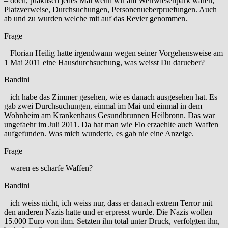
– doch, praktisch jedes Mal wenn wir am Wertwiesenpark waren,
Platzverweise, Durchsuchungen, Personenueberpruefungen. Auch
ab und zu wurden welche mit auf das Revier genommen.
Frage
– Florian Heilig hatte irgendwann wegen seiner Vorgehensweise am
1 Mai 2011 eine Hausdurchsuchung, was weisst Du darueber?
Bandini
– ich habe das Zimmer gesehen, wie es danach ausgesehen hat. Es
gab zwei Durchsuchungen, einmal im Mai und einmal in dem
Wohnheim am Krankenhaus Gesundbrunnen Heilbronn. Das war
ungefaehr im Juli 2011. Da hat man wie Flo erzaehlte auch Waffen
aufgefunden. Was mich wunderte, es gab nie eine Anzeige.
Frage
– waren es scharfe Waffen?
Bandini
– ich weiss nicht, ich weiss nur, dass er danach extrem Terror mit
den anderen Nazis hatte und er erpresst wurde. Die Nazis wollen
15.000 Euro von ihm. Setzten ihn total unter Druck, verfolgten ihn,