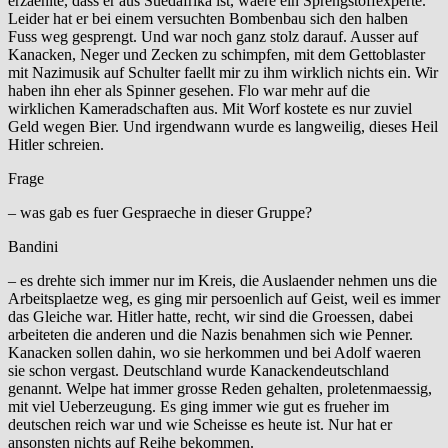
erzaehlte, dass er aus Suedafrika ist, waere ein Sprengstoffexperte.
Leider hat er bei einem versuchten Bombenbau sich den halben
Fuss weg gesprengt. Und war noch ganz stolz darauf. Ausser auf
Kanacken, Neger und Zecken zu schimpfen, mit dem Gettoblaster
mit Nazimusik auf Schulter faellt mir zu ihm wirklich nichts ein. Wir
haben ihn eher als Spinner gesehen. Flo war mehr auf die
wirklichen Kameradschaften aus. Mit Worf kostete es nur zuviel
Geld wegen Bier. Und irgendwann wurde es langweilig, dieses Heil
Hitler schreien.
Frage
– was gab es fuer Gespraeche in dieser Gruppe?
Bandini
– es drehte sich immer nur im Kreis, die Auslaender nehmen uns die
Arbeitsplaetze weg, es ging mir persoenlich auf Geist, weil es immer
das Gleiche war. Hitler hatte, recht, wir sind die Groessen, dabei
arbeiteten die anderen und die Nazis benahmen sich wie Penner.
Kanacken sollen dahin, wo sie herkommen und bei Adolf waeren
sie schon vergast. Deutschland wurde Kanackendeutschland
genannt. Welpe hat immer grosse Reden gehalten, proletenmaessig,
mit viel Ueberzeugung. Es ging immer wie gut es frueher im
deutschen reich war und wie Scheisse es heute ist. Nur hat er
ansonsten nichts auf Reihe bekommen.