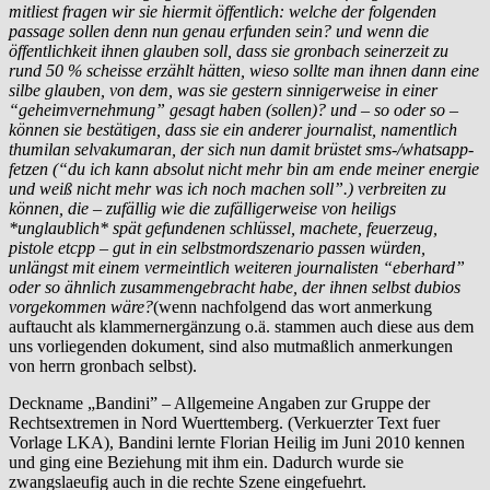
mitliest fragen wir sie hiermit öffentlich: welche der folgenden
passage sollen denn nun genau erfunden sein? und wenn die
öffentlichkeit ihnen glauben soll, dass sie gronbach seinerzeit zu
rund 50 % scheisse erzählt hätten, wieso sollte man ihnen dann eine
silbe glauben, von dem, was sie gestern sinnigerweise in einer
“geheimvernehmung” gesagt haben (sollen)? und – so oder so –
können sie bestätigen, dass sie ein anderer journalist, namentlich
thumilan selvakumaran, der sich nun damit brüstet sms-/whatsapp-
fetzen (“du ich kann absolut nicht mehr bin am ende meiner energie
und weiß nicht mehr was ich noch machen soll”.) verbreiten zu
können, die – zufällig wie die zufälligerweise von heiligs
*unglaublich* spät gefundenen schlüssel, machete, feuerzeug,
pistole etcpp – gut in ein selbstmordszenario passen würden,
unlängst mit einem vermeintlich weiteren journalisten “eberhard”
oder so ähnlich zusammengebracht habe, der ihnen selbst dubios
vorgekommen wäre?
(wenn nachfolgend das wort anmerkung
auftaucht als klammernergänzung o.ä. stammen auch diese aus dem
uns vorliegenden dokument, sind also mutmaßlich anmerkungen
von herrn gronbach selbst).
Deckname „Bandini” – Allgemeine Angaben zur Gruppe der
Rechtsextremen in Nord Wuerttemberg. (Verkuerzter Text fuer
Vorlage LKA), Bandini lernte Florian Heilig im Juni 2010 kennen
und ging eine Beziehung mit ihm ein. Dadurch wurde sie
zwangslaeufig auch in die rechte Szene eingefuehrt.