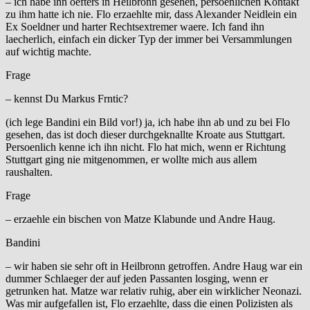
– ich habe ihn oefters in Heilbronn gesehen, persoenlichen Kontakt
zu ihm hatte ich nie. Flo erzaehlte mir, dass Alexander Neidlein ein
Ex Soeldner und harter Rechtsextremer waere. Ich fand ihn
laecherlich, einfach ein dicker Typ der immer bei Versammlungen
auf wichtig machte.
Frage
– kennst Du Markus Frntic?
(ich lege Bandini ein Bild vor!) ja, ich habe ihn ab und zu bei Flo
gesehen, das ist doch dieser durchgeknallte Kroate aus Stuttgart.
Persoenlich kenne ich ihn nicht. Flo hat mich, wenn er Richtung
Stuttgart ging nie mitgenommen, er wollte mich aus allem
raushalten.
Frage
– erzaehle ein bischen von Matze Klabunde und Andre Haug.
Bandini
– wir haben sie sehr oft in Heilbronn getroffen. Andre Haug war ein
dummer Schlaeger der auf jeden Passanten losging, wenn er
getrunken hat. Matze war relativ ruhig, aber ein wirklicher Neonazi.
Was mir aufgefallen ist, Flo erzaehlte, dass die einen Polizisten als