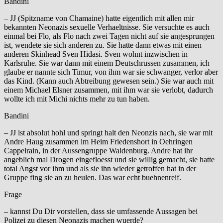
Bandini
– JJ (Spitzname von Chamaine) hatte eigentlich mit allen mir
bekannten Neonazis sexuelle Verhaeltnisse. Sie versuchte es auch
einmal bei Flo, als Flo nach zwei Tagen nicht auf sie angesprungen
ist, wendete sie sich anderen zu. Sie hatte dann etwas mit einen
anderen Skinhead Sven Hidasi. Sven wohnt inzwischen in
Karlsruhe. Sie war dann mit einem Deutschrussen zusammen, ich
glaube er nannte sich Timur, von ihm war sie schwanger, verlor aber
das Kind. (Kann auch Abtreibung gewesen sein.) Sie war auch mit
einem Michael Elsner zusammen, mit ihm war sie verlobt, dadurch
wollte ich mit Michi nichts mehr zu tun haben.
Bandini
– JJ ist absolut hohl und springt halt den Neonzis nach, sie war mit
Andre Haug zusammen im Heim Friedenshort in Oehringen
Cappelrain, in der Aussengruppe Waldenburg. Andre hat ihr
angeblich mal Drogen eingefloesst und sie willig gemacht, sie hatte
total Angst vor ihm und als sie ihn wieder getroffen hat in der
Gruppe fing sie an zu heulen. Das war echt buehnenreif.
Frage
– kannst Du Dir vorstellen, dass sie umfassende Aussagen bei
Polizei zu diesen Neonazis machen wuerde?