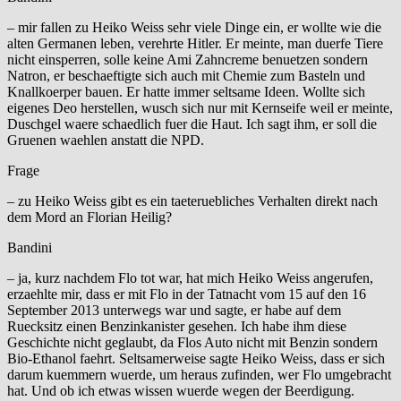
– mir fallen zu Heiko Weiss sehr viele Dinge ein, er wollte wie die
alten Germanen leben, verehrte Hitler. Er meinte, man duerfe Tiere
nicht einsperren, solle keine Ami Zahncreme benuetzen sondern
Natron, er beschaeftigte sich auch mit Chemie zum Basteln und
Knallkoerper bauen. Er hatte immer seltsame Ideen. Wollte sich
eigenes Deo herstellen, wusch sich nur mit Kernseife weil er meinte,
Duschgel waere schaedlich fuer die Haut. Ich sagt ihm, er soll die
Gruenen waehlen anstatt die NPD.
Frage
– zu Heiko Weiss gibt es ein taeteruebliches Verhalten direkt nach
dem Mord an Florian Heilig?
Bandini
– ja, kurz nachdem Flo tot war, hat mich Heiko Weiss angerufen,
erzaehlte mir, dass er mit Flo in der Tatnacht vom 15 auf den 16
September 2013 unterwegs war und sagte, er habe auf dem
Ruecksitz einen Benzinkanister gesehen. Ich habe ihm diese
Geschichte nicht geglaubt, da Flos Auto nicht mit Benzin sondern
Bio-Ethanol faehrt. Seltsamerweise sagte Heiko Weiss, dass er sich
darum kuemmern wuerde, um heraus zufinden, wer Flo umgebracht
hat. Und ob ich etwas wissen wuerde wegen der Beerdigung.