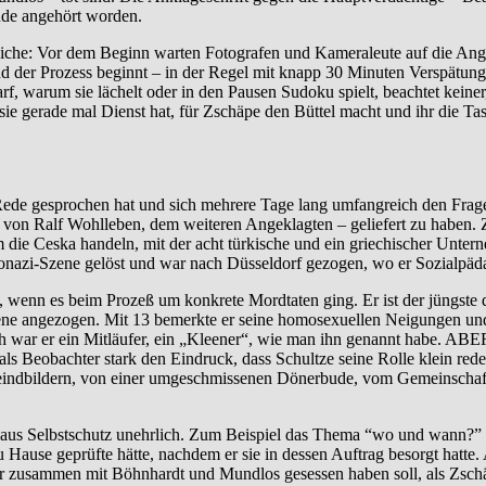
unde angehört worden.
che: Vor dem Beginn warten Fotografen und Kameraleute auf die Angekl
d der Prozess beginnt – in der Regel mit knapp 30 Minuten Verspätu
, warum sie lächelt oder in den Pausen Sudoku spielt, beachtet keiner
 sie gerade mal Dienst hat, für Zschäpe den Büttel macht und ihr die Tas
eier Rede gesprochen hat und sich mehrere Tage lang umfangreich den Fra
von Ralf Wohlleben, dem weiteren Angeklagten – geliefert zu haben. Zsch
m die Ceska handeln, mit der acht türkische und ein griechischer Unter
nazi-Szene gelöst und war nach Düsseldorf gezogen, wo er Sozialpäda
det, wenn es beim Prozeß um konkrete Mordtaten ging. Er ist der jüngste
zene angezogen. Mit 13 bemerkte er seine homosexuellen Neigungen un
 war er ein Mitläufer, ein „Kleener“, wie man ihn genannt habe. ABE
Beobachter stark den Eindruck, dass Schultze seine Rolle klein redet.
Feindbildern, von einer umgeschmissenen Dönerbude, vom Gemeinschafts
 aus Selbstschutz unehrlich. Zum Beispiel das Thema “wo und wann?” b
Hause geprüfte hätte, nachdem er sie in dessen Auftrag besorgt hatte
ie er zusammen mit Böhnhardt und Mundlos gesessen haben soll, als Zs