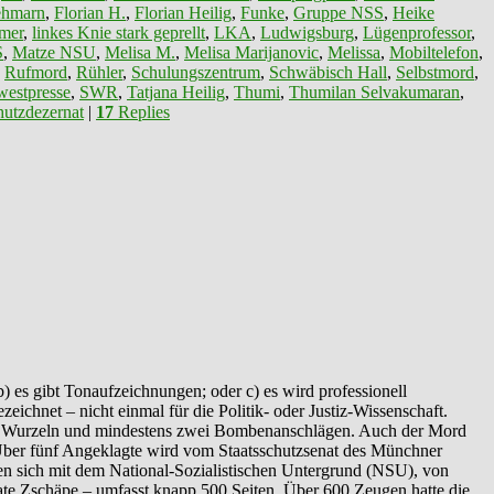
ehmarn
,
Florian H.
,
Florian Heilig
,
Funke
,
Gruppe NSS
,
Heike
mer
,
linkes Knie stark geprellt
,
LKA
,
Ludwigsburg
,
Lügenprofessor
,
S
,
Matze NSU
,
Melisa M.
,
Melisa Marijanovic
,
Melissa
,
Mobiltelefon
,
,
Rufmord
,
Rühler
,
Schulungszentrum
,
Schwäbisch Hall
,
Selbstmord
,
estpresse
,
SWR
,
Tatjana Heilig
,
Thumi
,
Thumilan Selvakumaran
,
utzdezernat
|
17
Replies
) es gibt Tonaufzeichnungen; oder c) es wird professionell
eichnet – nicht einmal für die Politik- oder Justiz-Wissenschaft.
schen Wurzeln und mindestens zwei Bombenanschlägen. Auch der Mord
. Über fünf Angeklagte wird vom Staatsschutzsenat des Münchner
gen sich mit dem National-Sozialistischen Untergrund (NSU), von
te Zschäpe – umfasst knapp 500 Seiten. Über 600 Zeugen hatte die