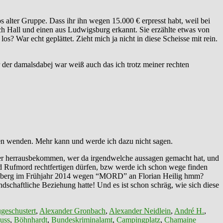
lter Gruppe. Dass ihr ihn wegen 15.000 € erpresst habt, weil bei
ch Hall und einen aus Ludwigsburg erkannt. Sie erzählte etwas von
 War echt geplättet. Zieht mich ja nicht in diese Scheisse mit rein.
 der damalsdabej war weiß auch das ich trotz meiner rechten
nen wenden. Mehr kann und werde ich dazu nicht sagen.
ter herrausbekommen, wer da irgendwelche aussagen gemacht hat, und
nd Rufmord rechtfertigen dürfen, bzw werde ich schon wege finden
emberg im Frühjahr 2014 wegen “MORD” an Florian Heilig hmm?
chaftliche Beziehung hatte! Und es ist schon schräg, wie sich diese
geschustert
,
Alexander Gronbach
,
Alexander Neidlein
,
André H.
,
uss
,
Böhnhardt
,
Bundeskriminalamt
,
Campingplatz
,
Chamaine