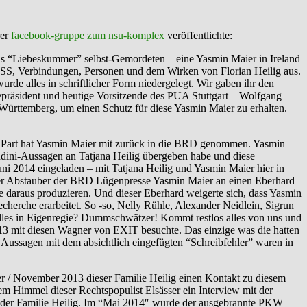
rer
facebook-gruppe zum nsu-komplex
veröffentlichte:
aus “Liebeskummer” selbst-Gemordeten – eine Yasmin Maier in Ireland
NSS, Verbindungen, Personen und dem Wirken von Florian Heilig aus.
de alles in schriftlicher Form niedergelegt. Wir gaben ihr den
epräsident und heutige Vorsitzende des PUA Stuttgart – Wolfgang
rttemberg, um einen Schutz für diese Yasmin Maier zu erhalten.
r Part hat Yasmin Maier mit zurück in die BRD genommen. Yasmin
ndini-Aussagen an Tatjana Heilig übergeben habe und diese
ni 2014 eingeladen – mit Tatjana Heilig und Yasmin Maier hier in
dieser Abstauber der BRD Lügenpresse Yasmin Maier an einen Eberhard
 daraus produzieren. Und dieser Eberhard weigerte sich, dass Yasmin
recherche erarbeitet. So -so, Nelly Rühle, Alexander Neidlein, Sigrun
lles in Eigenregie? Dummschwätzer! Kommt restlos alles von uns und
 2013 mit diesen Wagner von EXIT besuchte. Das einzige was die hatten
e Aussagen mit dem absichtlich eingefügten “Schreibfehler” waren in
/ November 2013 dieser Familie Heilig einen Kontakt zu diesem
m Himmel dieser Rechtspopulist Elsässer ein Interview mit der
it der Familie Heilig. Im “Mai 2014″ wurde der ausgebrannte PKW