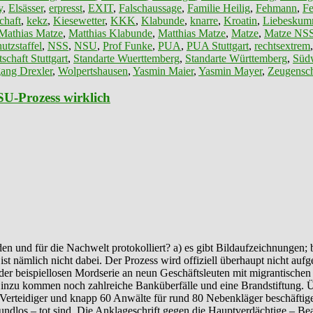
y
,
Elsässer
,
erpresst
,
EXIT
,
Falschaussage
,
Familie Heilig
,
Fehmann
,
F
chaft
,
kekz
,
Kiesewetter
,
KKK
,
Klabunde
,
knarre
,
Kroatin
,
Liebeskum
Mathias Matze
,
Matthias Klabunde
,
Matthias Matze
,
Matze
,
Matze NS
utzstaffel
,
NSS
,
NSU
,
Prof Funke
,
PUA
,
PUA Stuttgart
,
rechtsextrem
schaft Stuttgart
,
Standarte Wuerttemberg
,
Standarte Württemberg
,
Südw
ang Drexler
,
Wolpertshausen
,
Yasmin Maier
,
Yasmin Mayer
,
Zeugensch
SU-Prozess wirklich
n und für die Nachwelt protokolliert? a) es gibt Bildaufzeichnungen; b
t nämlich nicht dabei. Der Prozess wird offiziell überhaupt nicht aufgez
mit der beispiellosen Mordserie an neun Geschäftsleuten mit migranti
t. Hinzu kommen noch zahlreiche Banküberfälle und eine Brandstiftung
f Verteidiger und knapp 60 Anwälte für rund 80 Nebenkläger beschäfti
dlos – tot sind. Die Anklageschrift gegen die Hauptverdächtige – Bea