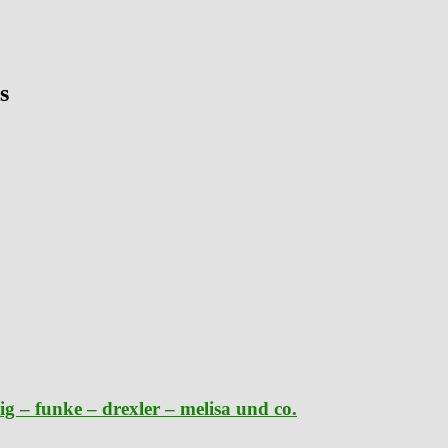
s
g – funke – drexler – melisa und co.