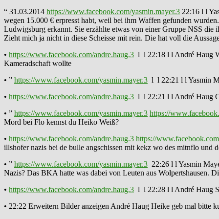
“ 31.03.2014
https://www.facebook.com/yasmin.mayer.3
22:16 l l Y
wegen 15.000 € erpresst habt, weil bei ihm Waffen gefunden wurden. 
Ludwigsburg erkannt. Sie erzählte etwas von einer Gruppe NSS die i
Zieht mich ja nicht in diese Scheisse mit rein. Die hat voll die Aus
•
https://www.facebook.com/andre.haug.3
l l 22:18 l l André Haug Wa
Kameradschaft wollte
• ”
https://www.facebook.com/yasmin.mayer.3
l l 22:21 l l Yasmin M
•
https://www.facebook.com/andre.haug.3
l l 22:21 l l André Haug G
• ”
https://www.facebook.com/yasmin.mayer.3
https://www.facebook
Mord bei Flo kennst du Heiko Weiß?
•
https://www.facebook.com/andre.haug.3
https://www.facebook.com
illshofer nazis bei de bulle angschissen mit kekz wo des mitnflo und
• ”
https://www.facebook.com/yasmin.mayer.3
22:26 l l Yasmin Mayer
Nazis? Das BKA hatte was dabei von Leuten aus Wolpertshausen. Di
•
https://www.facebook.com/andre.haug.3
l l 22:28 l l André Haug S
• 22:22 Erweitern Bilder anzeigen André Haug Heike geb mal bitte 