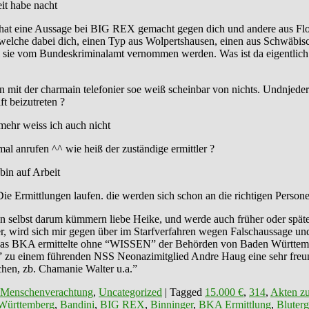
it habe nacht
t eine Aussage bei BIG REX gemacht gegen dich und andere aus Flos a
 welche dabei dich, einen Typ aus Wolpertshausen, einen aus Schwäbis
ie vom Bundeskriminalamt vernommen werden. Was ist da eigentlich los?
mit der charmain telefonier soe weiß scheinbar von nichts. Undnjeder
t beizutreten ?
mehr weiss ich auch nicht
al anrufen ^^ wie heiß der zuständige ermittler ?
bin auf Arbeit
Die Ermittlungen laufen. die werden sich schon an die richtigen Perso
n selbst darum kümmern liebe Heike, und werde auch früher oder spä
er, wird sich mir gegen über im Starfverfahren wegen Falschaussage u
u “Das BKA ermittelte ohne “WISSEN” der Behörden von Baden Württ
zu einem führenden NSS Neonazimitglied Andre Haug eine sehr freunds
hen, zb. Chamanie Walter u.a.”
 Menschenverachtung
,
Uncategorized
|
Tagged
15.000 €
,
314
,
Akten zu
Württemberg
,
Bandini
,
BIG REX
,
Binninger
,
BKA Ermittlung
,
Bluterg