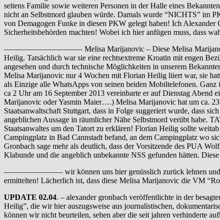
seitens Familie sowie weiteren Personen in der Halle eines Bekannten
nicht an Selbstmord glauben würde. Damals wurde “NICHTS” im PKW g
von Demagogen Funke in diesen PKW gelegt haben! Ich Alexander Gro
Sicherheitsbehörden machten! Wobei ich hier anfügen muss, dass wahrs
—————————— Melisa Marijanovic – Diese Melisa Marijanovic wurde z
Heilig. Tatsächlich war sie eine rechtsextreme Kroatin mit engen B
angesehen und durch technische Möglichkeiten in unserem Bekanntenkr
Melisa Marijanovic nur 4 Wochen mit Florian Heilig liiert war, sie 
als Einzige alle WhatsApps von seinen beiden Mobiltelefonen. Ganz 
ca 2 Uhr am 16 September 2013 vereinbarte er auf Dienstag Abend ein 
Marijanovic oder Yasmin Maier….) Melisa Marijanovic hat um ca. 23.2
Staatsanwaltschaft Stuttgart, dass in Folge suggeriert wurde, dass si
angeblichen Aussage in räumlicher Nähe Selbstmord verübt habe. TA
Staatsanwaltes um den Tatort zu erklären! Florian Heilig sollte weit
Campingplatz in Bad Cannstadt befand, an dem Campingplatz wo sic
Gronbach sage mehr als deutlich, dass der Vorsitzende des PUA Wol
Klabunde und die angeblich unbekannte NSS gefunden hätten. Diese
———————– wir können uns hier genüsslich zurück lehnen und dem T
ermittelten! Lächerlich ist, dass diese Melisa Marijanovic die VM “Ros
UPDATE 02.04
. – alexander gronbach veröffentlichte in der bes
Heilig”, die wir hier auszugsweise aus journalistischen, dokumenta
können wir nicht beurteilen, sehen aber die seit jahren verhinderte a