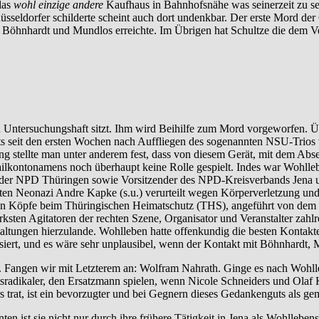
das
wohl einzige andere
Kaufhaus in Bahnhofsnähe was seinerzeit zu 
düsseldorfer schilderte scheint auch dort undenkbar. Der erste Mord d
ie Böhnhardt und Mundlos erreichte. Im Übrigen hat Schultze die dem
in Untersuchungshaft sitzt. Ihm wird Beihilfe zum Mord vorgeworfen. Ü
ts seit den ersten Wochen nach Auffliegen des sogenannten NSU-Trios 
tellte man unter anderem fest, dass von diesem Gerät, mit dem Abs
ailkontonamens noch überhaupt keine Rolle gespielt. Indes war Wohlleb
r der NPD Thüringen sowie Vorsitzender des NPD-Kreisverbands Jena u
ten Neonazi Andre Kapke (s.u.) verurteilt wegen Körperverletzung 
enden Köpfe beim Thüringischen Heimatschutz (THS), angeführt von de
rksten Agitatoren der rechten Szene, Organisator und Veranstalter za
altungen hierzulande. Wohlleben hatte offenkundig die besten Kontakte
siert, und es wäre sehr unplausibel, wenn der Kontakt mit Böhnhardt
. Fangen wir mit Letzterem an: Wolfram Nahrath. Ginge es nach Wohllebe
dikaler, den Ersatzmann spielen, wenn Nicole Schneiders und Olaf Kle
rs trat, ist ein bevorzugter und bei Gegnern dieses Gedankenguts als 
n ist sie nicht nur durch ihre frühere Tätigkeit in Jena als Wohllebens 