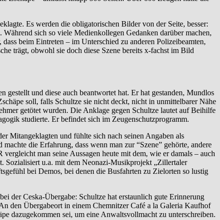
agte. Es werden die obligatorischen Bilder von der Seite, besser:
ng. Während sich so viele Medienkollegen Gedanken darüber machen,
, dass beim Eintreten – im Unterschied zu anderen Polizeibeamten,
che trägt, obwohl sie doch diese Szene bereits x-fachst im Bild
gen gestellt und diese auch beantwortet hat. Er hat gestanden, Mundlos
äpe soll, falls Schultze sie nicht deckt, nicht in unmittelbarer Nähe
nehmer getötet wurden. Die Anklage gegen Schultze lautet auf Beihilfe
gogik studierte. Er befindet sich im Zeugenschutzprogramm.
 der Mitangeklagten und fühlte sich nach seinen Angaben als
d machte die Erfahrung, dass wenn man zur “Szene” gehörte, andere
R vergleicht man seine Aussagen heute mit dem, wie er damals – auch
 Sozialisiert u.a. mit dem Neonazi-Musikprojekt „Zillertaler
gefühl bei Demos, bei denen die Busfahrten zu Zielorten so lustig
ei der Ceska-Übergabe: Schultze hat erstaunlich gute Erinnerung
. An den Übergabeort in einem Chemnitzer Café a la Galeria Kaufhof
chäpe dazugekommen sei, um eine Anwaltsvollmacht zu unterschreiben.