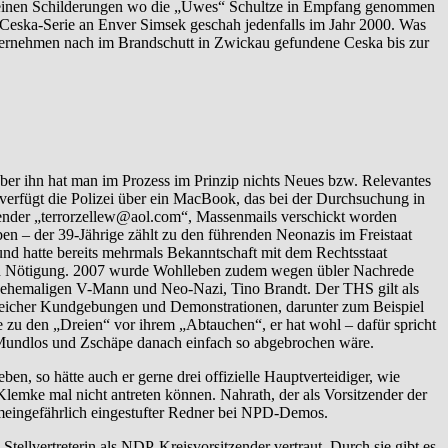
seinen Schilderungen wo die „Uwes“ Schultze in Empfang genommen
er Ceska-Serie an Enver Simsek geschah jedenfalls im Jahr 2000. Was
 Vernehmen nach im Brandschutt in Zwickau gefundene Ceska bis zur
ber ihn hat man im Prozess im Prinzip nichts Neues bzw. Relevantes
verfügt die Polizei über ein MacBook, das bei der Durchsuchung in
ender „terrorzellew@aol.com“, Massenmails verschickt worden
en – der 39-Jährige zählt zu den führenden Neonazis im Freistaat
nd hatte bereits mehrmals Bekanntschaft mit dem Rechtsstaat
und Nötigung. 2007 wurde Wohlleben zudem wegen übler Nachrede
m ehemaligen V-Mann und Neo-Nazi, Tino Brandt. Der THS gilt als
hlreicher Kundgebungen und Demonstrationen, darunter zum Beispiel
 zu den „Dreien“ vor ihrem „Abtauchen“, er hat wohl – dafür spricht
, Mundlos und Zschäpe danach einfach so abgebrochen wäre.
n, so hätte auch er gerne drei offizielle Hauptverteidiger, wie
mke mal nicht antreten können. Nahrath, der als Vorsitzender der
gemeingefährlich eingestufter Redner bei NPD-Demos.
Stellvertreterin als NDP-Kreisvorsitzender vertraut. Durch sie gibt es