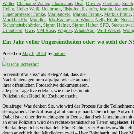
Walter
,
Chamanie Walter
,
Charmaine
,
Deal
,
Drexler
,
Eberhard
,
Edath
Heilig
,
Heiko Weiß
,
Heilbronn
,
Illshofen
,
illshofer
,
Jasmin
,
Kamerads
Lügenprofessor Funke
,
Marijanovic
,
Markus Frantik
,
Markus Frntic
,
Mord bei Flo
,
Mundlos
,
Mx-Racingteam Winter
,
Nelly Rühle
,
Neosch
Sicherheitsbehörden
,
Sigrun Häfner
,
Sigrun Häfter
,
SPD
,
Staatsanwalt
Urlaubsort
,
Uwe
,
VM Rose
,
Wagner
,
WhatsApp
,
Wolf Wetzel
,
Wolfg
Ein Jahr voller Ungereimtheiten oder: wo steht der N
Posted on
May 6, 2014
by
nikore
3
Screenshot”ausriss” als Beleg/Zitat, dass die
Nachrichtenagenturen afp/dpa, wie sie anhand
ihrer öffentlichen Fotoarchive dokumentieren,
alle paar Tage live erleben, wie eine bestimmte
Polizistin den Büttel für Zschäpe macht.
Quizfrage: Was denken Sie, wie wird der Prozess für die Teilnehmende
stenografiert. Die Auflösung ahnt kaum jemand. Die richtige Antwort is
Dabei ist er einer der wichtigsten in Deutschland seit Jahrzehnten 
an einer Polizistin wird den rechtsextremistischen Tätern angelaste
Oberlandesgerichts verhandelt. Fünf Richter, vier Bundesanwälte, el
deren angeblich drei Mitgliedern zwei – Uwe Böhnhardt und Uwe Mun