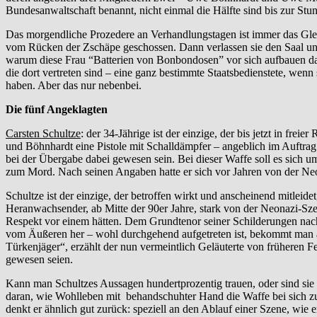
Bundesanwaltschaft benannt, nicht einmal die Hälfte sind bis zur St
Das morgendliche Prozedere an Verhandlungstagen ist immer das Glei
vom Rücken der Zschäpe geschossen. Dann verlassen sie den Saal un
warum diese Frau “Batterien von Bonbondosen” vor sich aufbauen darf
die dort vertreten sind – eine ganz bestimmte Staatsbedienstete, wenn
haben. Aber das nur nebenbei.
Die fünf Angeklagten
Carsten Schultze
: der 34-Jährige ist der einzige, der bis jetzt in fr
und Böhnhardt eine Pistole mit Schalldämpfer – angeblich im Auftrag 
bei der Übergabe dabei gewesen sein. Bei dieser Waffe soll es sich u
zum Mord. Nach seinen Angaben hatte er sich vor Jahren von der Neo
Schultze ist der einzige, der betroffen wirkt und anscheinend mitlei
Heranwachsender, ab Mitte der 90er Jahre, stark von der Neonazi-S
Respekt vor einem hätten. Dem Grundtenor seiner Schilderungen nach
vom Äußeren her – wohl durchgehend aufgetreten ist, bekommt man als 
Türkenjäger“, erzählt der nun vermeintlich Geläuterte von früheren 
gewesen seien.
Kann man Schultzes Aussagen hundertprozentig trauen, oder sind sie
daran, wie Wohlleben mit behandschuhter Hand die Waffe bei sich zu 
denkt er ähnlich gut zurück: speziell an den Ablauf einer Szene, w