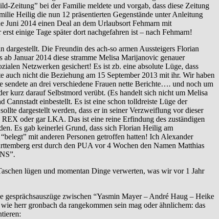
ild-Zeitung” bei der Familie meldete und vorgab, dass diese Zeitung
ie Heilig die nun 12 präsentierten Gegenstände unter Anleitung
de Juni 2014 einen Deal an dem Urlaubsort Fehmarn mit
erst einige Tage später dort nachgefahren ist – nach Fehmarn!
rgestellt. Die Freundin des ach-so armen Aussteigers Florian
ns ab Januar 2014 diese stramme Melisa Marijanovic genauer
ialen Netzwerken gesichert! Es ist zb. eine absolute Lüge, dass
ete auch nicht die Beziehung am 15 September 2013 mit ihr. Wir haben
e sendete an drei verschiedene Frauen nette Berichte…. und noch um
er kurz darauf Selbstmord verübt. (Es handelt sich nicht um Melisa
nnstadt einbestellt. Es ist eine schon tolldreiste Lüge der
llte dargestellt werden, dass er in seiner Verzweiflung vor dieser
 REX oder gar LKA. Das ist eine reine Erfindung des zuständigen
den. Es gab keinerlei Grund, dass sich Florian Heilig am
elegt” mit anderen Personen getroffen hatten! Ich Alexander
Württemberg erst durch den PUA vor 4 Wochen den Namen Matthias
UNS”.
aschen lügen und momentan Dinge verwerten, was wir vor 1 Jahr
kende gesprächsauszüge zwischen “Yasmin Mayer – André Haug – Heike
en wie herr gronbach da rangekommen sein mag oder ähnlichem: das
tieren: