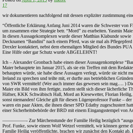
17
wir dokumentieren nachfolgend mit dessen expliziter zustimmung ein
“Öffentliche Erklärung Anfang Juni 2014 waren die Schwester von Fl
um zusammen eine Strategie betr. “Mord” zu erarbeiten. Yasmin Mai
In diesen Aussagekomplexen wurde dieser Matthias Klabunde sowie 14 
Decknamen “Bandini” nach einem Pferd, was sie mal als Pflegepferd 
Drexler kontaktiert, nebst dem ehemaligen Mitglied des Bundes PU
Eine Hilfe oder gar Schutz wurde ABGELEHNT!
Ich – Alexander Gronbach habe einen dieser Aussagenkomplexe “Band
Maier behauptete im Januar 2015, als sie ein Treffen mit dem Redakt
behaupten würde, sie habe diese Aussagen verlegt, würde sie nicht 
Ireland zu sprechen und teilte mit, er durfte aus betrieblichen Grün
von SWR vermittelt! (Wer auch immer das gewesen sein mag…. ) Diese
Maier ein Bild von ihm fertigte, zudem stellt sich dieser lächerliche
Häfner, KKK Schwäbisch Hall, Mord an Kiesewetter, Florian Heilig,
sonst niemanden! Gleiche gilt für diesen Lügenprofessor Funke – der 
waren ein paar Akten, die ihnen dieser SPD Edathy zugeschustert hatt
einer Sicherheitsbehörde der BRD mit einem Eingangsstempel von A
—————- Zur Märchenstunde der Familie Heilig bezüglich “ausgebra
Prof. Funke, sowie einem Wolf Wetzel vermittelt, wir können gerne d
Familie Heilig veröffentlichte, brachen wir zunächst den Kontakt a