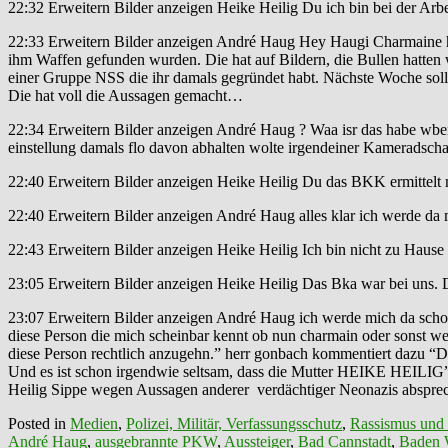
22:32 Erweitern Bilder anzeigen Heike Heilig Du ich bin bei der Arbe
22:33 Erweitern Bilder anzeigen André Haug Hey Haugi Charmaine ha
ihm Waffen gefunden wurden. Die hat auf Bildern, die Bullen hatten
einer Gruppe NSS die ihr damals gegründet habt. Nächste Woche soll s
Die hat voll die Aussagen gemacht…
22:34 Erweitern Bilder anzeigen André Haug ? Waa isr das habe wben 
einstellung damals flo davon abhalten wolte irgendeiner Kameradschaf
22:40 Erweitern Bilder anzeigen Heike Heilig Du das BKK ermittelt 
22:40 Erweitern Bilder anzeigen André Haug alles klar ich werde da m
22:43 Erweitern Bilder anzeigen Heike Heilig Ich bin nicht zu Hause 
23:05 Erweitern Bilder anzeigen Heike Heilig Das Bka war bei uns. 
23:07 Erweitern Bilder anzeigen André Haug ich werde mich da scho
diese Person die mich scheinbar kennt ob nun charmain oder sonst w
diese Person rechtlich anzugehn.” herr gonbach kommentiert daz
Und es ist schon irgendwie seltsam, dass die Mutter HEIKE HEILIG” 
Heilig Sippe wegen Aussagen anderer verdächtiger Neonazis absprec
Posted in
Medien
,
Polizei, Militär, Verfassungsschutz
,
Rassismus und
André Haug
,
ausgebrannte PKW
,
Aussteiger
,
Bad Cannstadt
,
Baden 