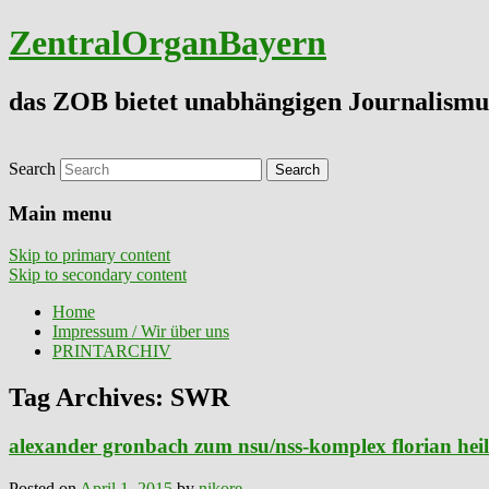
ZentralOrganBayern
das ZOB bietet unabhängigen Journalismu
Search
Main menu
Skip to primary content
Skip to secondary content
Home
Impressum / Wir über uns
PRINTARCHIV
Tag Archives:
SWR
alexander gronbach zum nsu/nss-komplex florian heili
Posted on
April 1, 2015
by
nikore