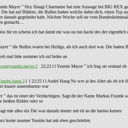
asmin Mayer ” Hey Haugi Charmaine hat eine Aussage bei BIG REX gema
Die hat auf Bildern, die Bullen hatten welche dabei dich, einen Typ 
hr damals gegründet habt. Nächste Woche soll sie vom Bundeskriminala
sagen gemacht…
s für en scheiss ich hat damit nie was uu tun hackt des der eigentlich
ayer ” die Bullen waren bei Heiligs, als ich auch dort war. Die hatten
eb mal bitte nummer ich ruf heike an
.com/yasmin.mayer.3
22:22 l l Yasmin Mayer ” ich frag sie erstmal ob 
/andre.haug.3
l l 22:25 l l André Haug Ne wer ai des Alter als ob ich f
 der knarre annernharmo war
 ” das ist einer der Verdächtigen. Sagt dir der Name Markus Frantik w
e heißen Rühler oder so
agt mie alles nix Die was damals immer mit eli an die harmo kamen
kurz home nunmer Yasmin hat mir eben geschriebrn