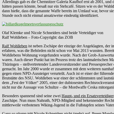
Allerdings gab es die Chemnitzer Galeria Kaufhof erst ab 2001, und 
hätten passen könnte, besaß nur ein Stehcafé. Sitzen wie es der Wahl
dann hieße, dass die genannte Waffe bereits im Umlauf war, bevor s
Stunde noch nicht einmal ansatzweise eindeutig identifiziert.
Olaf Klemke und Nicole Schneiders sind beide Verteidiger von
Ralf Wohlleben – Foto-Copyright: das ZOB
Ralf Wohlleben
ist neben Zschäpe der einzige der Angeklagten, der 
erfahren, was die Behörden nicht schon vor Mai 2013 wussten. Berei
Wohllebens Wohnung vorgefunden wurde. Nach der Grob-Auswertung s
waren. Auch dieser Punkt hat im Prozess trotz des lautmalerischen M
Thüringen – stellvertretender Landesvorsitzender und Pressespreche
gemacht. Im Jahr 2000 wurde er zusammen mit dem weiteren namhaf
gegen einen NPD-Aussteiger verurteilt. Auch ist er einer der führ
Brutstätte des NSU. Wohlleben war einer der schlimmsten und lautstä
dem „Fest der Völker“ 2005, einer der dubiosesten Rechtsrockveranst
nicht nur die Aussage von Schultze – die Mordwaffe Ceska mitorgani
Besonders spannend sind seine zwei
Haupt- und ein Ersatzverteidiger
Zaschäpe. Nun muss Nahrath, NPD-Mitglied und bekennender Rechtsra
mittlerweile verbotenen Wiking-Jugend in die Fußstapfen seines Vate
Ganz so plump tritt
Nicole Schneiders
nicht (mehr) auf. Ihrem Mandante