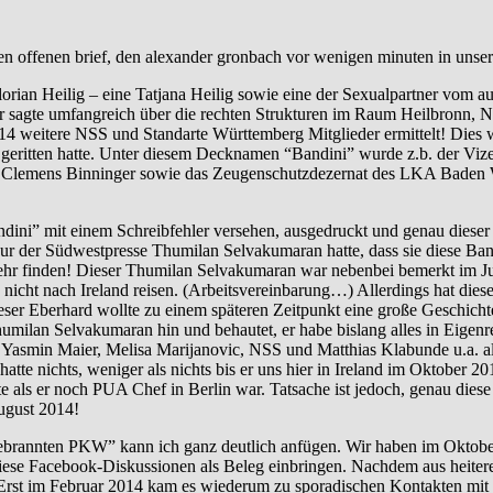
en offenen brief, den alexander gronbach vor wenigen minuten in unse
orian Heilig – eine Tatjana Heilig sowie eine der Sexualpartner vom 
er sagte umfangreich über die rechten Strukturen im Raum Heilbronn, 
weitere NSS und Standarte Württemberg Mitglieder ermittelt! Dies wur
geritten hatte. Unter diesem Decknamen “Bandini” wurde z.b. der Viz
A Clemens Binninger sowie das Zeugenschutzdezernat des LKA Baden Wü
ini” mit einem Schreibfehler versehen, ausgedruckt und genau diese
eur der Südwestpresse Thumilan Selvakumaran hatte, dass sie diese Ba
mehr finden! Dieser Thumilan Selvakumaran war nebenbei bemerkt im Ju
den nicht nach Ireland reisen. (Arbeitsvereinbarung…) Allerdings hat 
r Eberhard wollte zu einem späteren Zeitpunkt eine große Geschichte
 Thumilan Selvakumaran hin und behautet, er habe bislang alles in Eigen
 Yasmin Maier, Melisa Marijanovic, NSS und Matthias Klabunde u.a. a
hatte nichts, weniger als nichts bis er uns hier in Ireland im Oktober
e als er noch PUA Chef in Berlin war. Tatsache ist jedoch, genau dies
ugust 2014!
nnten PKW” kann ich ganz deutlich anfügen. Wir haben im Oktober 
iese Facebook-Diskussionen als Beleg einbringen. Nachdem aus heitere
b. Erst im Februar 2014 kam es wiederum zu sporadischen Kontakten m