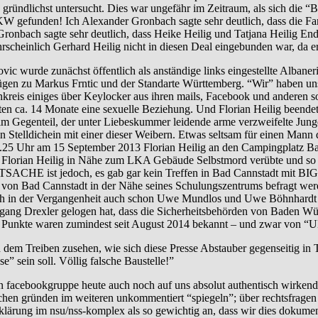
 gründlichst untersucht. Dies war ungefähr im Zeitraum, als sich die “B
efunden! Ich Alexander Gronbach sagte sehr deutlich, dass die Famil
nbach sagte sehr deutlich, dass Heike Heilig und Tatjana Heilig En
cheinlich Gerhard Heilig nicht in diesen Deal eingebunden war, da er 
unächst öffentlich als anständige links eingestellte Albanerin da
ezügen zu Markus Frntic und der Standarte Württemberg. “Wir” haben u
eis einiges über Keylocker aus ihren mails, Facebook und anderen soz
hatten ca. 14 Monate eine sexuelle Beziehung. Und Florian Heilig beend
im Gegenteil, der unter Liebeskummer leidende arme verzweifelte Jung
Stelldichein mit einer dieser Weibern. Etwas seltsam für einen Mann d
5 Uhr am 15 September 2013 Florian Heilig an den Campingplatz Bad Ca
ch Florian Heilig in Nähe zum LKA Gebäude Selbstmord verübte und so so
TSACHE ist jedoch, es gab gar kein Treffen in Bad Cannstadt mit BIG
ab von Bad Cannstadt in der Nähe seines Schulungszentrums befragt wer
h in der Vergangenheit auch schon Uwe Mundlos und Uwe Böhnhardt “b
fgang Drexler gelogen hat, dass die Sicherheitsbehörden von Baden 
 Punkte waren zumindest seit August 2014 bekannt – und zwar von “
reiben zusehen, wie sich diese Presse Abstauber gegenseitig in T
e” sein soll. Völlig falsche Baustelle!”
agten facebookgruppe heute auch noch auf uns absolut authentisch wir
rischen gründen im weiteren unkommentiert “spiegeln”; über rechtsfrag
ufklärung im nsu/nss-komplex als so gewichtig an, dass wir dies dokumen