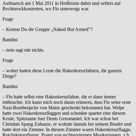
Aufmarsch am 1 Mai 2011 in Heilbronn dabei und oefters auf
Rechtsrockkonzerten, wo Flo unterwegs war.
Frage
– Kennst Du die Gruppe „Naked But Armed”?
Bandini
– nein sagt mir nichts.
Frage
– woher hatten diese Leute die Hakenkreuzfahnen, die ganzen
Dinge?
Bandini
– Flo hatte selbst eine Hakenkreuzfahne, die er dann immer
mitbrachte. Ich kann mich noch daran erinnern, dass Flo seine erste
Nazi-Bomberjacke von Matze geschenkt bekommen hat. Welpe
hatte zwei Hakenkreuzflaggen und schenkte spaeter eine diesem
Keule, Spitzname fuer Denis Gensmantel. Ich war schon bei
Christian Spang Zuhause, er wohnte damals bei seinem Bruder und
hatte dort ein Zimmer. In diesem Zimmer waren Hakenkreuzflagge,
Reichskriegsflagge, Poster von rechtsextremen Musikgruppen, z.b.