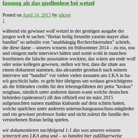
fassung als das quellenlose bei wetzel
Posted on
April 14, 2015
by
nikore
1
während ein gewisser wolf wetzel in der gestrigen ausgabe der
jungen welt in sachen “florian heilig freundin yasmin mayer alias
bandini” so nebulös von “unabhängig Recherchierenden” schrieb,
die diese dame – unseres wissens im frühsommer 2014 – zu nss, nsu
und einigem mehr interviewt hätten und somit wohl in manchen
leserhirnen die falsche assoziation weckten, das wären am ende wolf
oder seine kollegen gewesen, stellen wir fest, dass die zitate aus
einem dokument stammen, das alexander gronbach nach seinem
interview mit “bandini” vor vielen vielen monaten ans LKA in ba-
wü geschickt habe. es geht hier übrigens um weitaus gewichtigeres
als die fehlenden credits für den lebensgefährten der petra “krokus”
senghaas, nämlich unter anderem darum wann welche deutschen
behörden (spätestens!) zB den offiziell erst im märz 2015
aufgetauchten namen matthias klabunde auf dem schirm hatten,
welche spielchen unter anderem untersuchungsausschuss-mitglieder
und ein gewisser professor funke und nicht zuletzt die familie des
verstorbenen florian heilig spielen.
wir dokumentieren nachfolgend 1:1 das was unseres wissens
seinerzeit ans LKA ging und – so bandini hier zufälligerweise