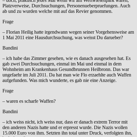
– doch, praktisch jedes Mal wenn wir am Wertwiesenpark waren,
Platzverweise, Durchsuchungen, Personenueberpruefungen. Auch
ab und zu wurden welche mit auf das Revier genommen.
Frage
– Florian Heilig hatte irgendwann wegen seiner Vorgehensweise am
1 Mai 2011 eine Hausdurchsuchung, was weisst Du darueber?
Bandini
– ich habe das Zimmer gesehen, wie es danach ausgesehen hat. Es
gab zwei Durchsuchungen, einmal im Mai und einmal in dem
Wohnheim am Krankenhaus Gesundbrunnen Heilbronn. Das war
ungefaehr im Juli 2011. Da hat man wie Flo erzaehlte auch Waffen
aufgefunden. Was mich wunderte, es gab nie eine Anzeige.
Frage
– waren es scharfe Waffen?
Bandini
– ich weiss nicht, ich weiss nur, dass er danach extrem Terror mit
den anderen Nazis hatte und er erpresst wurde. Die Nazis wollen
15.000 Euro von ihm. Setzten ihn total unter Druck, verfolgten ihn,