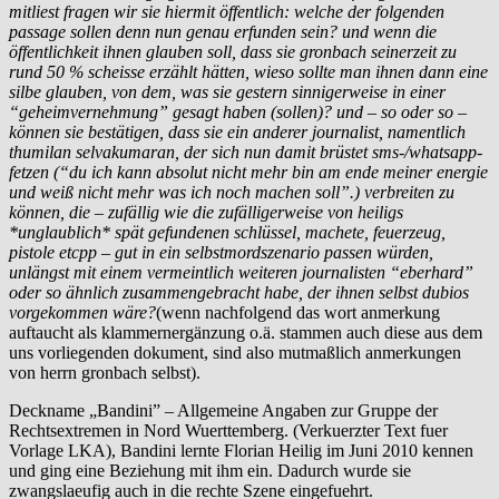
mitliest fragen wir sie hiermit öffentlich: welche der folgenden
passage sollen denn nun genau erfunden sein? und wenn die
öffentlichkeit ihnen glauben soll, dass sie gronbach seinerzeit zu
rund 50 % scheisse erzählt hätten, wieso sollte man ihnen dann eine
silbe glauben, von dem, was sie gestern sinnigerweise in einer
“geheimvernehmung” gesagt haben (sollen)? und – so oder so –
können sie bestätigen, dass sie ein anderer journalist, namentlich
thumilan selvakumaran, der sich nun damit brüstet sms-/whatsapp-
fetzen (“du ich kann absolut nicht mehr bin am ende meiner energie
und weiß nicht mehr was ich noch machen soll”.) verbreiten zu
können, die – zufällig wie die zufälligerweise von heiligs
*unglaublich* spät gefundenen schlüssel, machete, feuerzeug,
pistole etcpp – gut in ein selbstmordszenario passen würden,
unlängst mit einem vermeintlich weiteren journalisten “eberhard”
oder so ähnlich zusammengebracht habe, der ihnen selbst dubios
vorgekommen wäre?
(wenn nachfolgend das wort anmerkung
auftaucht als klammernergänzung o.ä. stammen auch diese aus dem
uns vorliegenden dokument, sind also mutmaßlich anmerkungen
von herrn gronbach selbst).
Deckname „Bandini” – Allgemeine Angaben zur Gruppe der
Rechtsextremen in Nord Wuerttemberg. (Verkuerzter Text fuer
Vorlage LKA), Bandini lernte Florian Heilig im Juni 2010 kennen
und ging eine Beziehung mit ihm ein. Dadurch wurde sie
zwangslaeufig auch in die rechte Szene eingefuehrt.