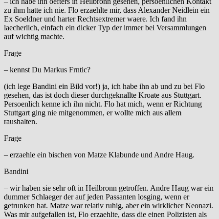
– ich habe ihn oefters in Heilbronn gesehen, persoenlichen Kontakt
zu ihm hatte ich nie. Flo erzaehlte mir, dass Alexander Neidlein ein
Ex Soeldner und harter Rechtsextremer waere. Ich fand ihn
laecherlich, einfach ein dicker Typ der immer bei Versammlungen
auf wichtig machte.
Frage
– kennst Du Markus Frntic?
(ich lege Bandini ein Bild vor!) ja, ich habe ihn ab und zu bei Flo
gesehen, das ist doch dieser durchgeknallte Kroate aus Stuttgart.
Persoenlich kenne ich ihn nicht. Flo hat mich, wenn er Richtung
Stuttgart ging nie mitgenommen, er wollte mich aus allem
raushalten.
Frage
– erzaehle ein bischen von Matze Klabunde und Andre Haug.
Bandini
– wir haben sie sehr oft in Heilbronn getroffen. Andre Haug war ein
dummer Schlaeger der auf jeden Passanten losging, wenn er
getrunken hat. Matze war relativ ruhig, aber ein wirklicher Neonazi.
Was mir aufgefallen ist, Flo erzaehlte, dass die einen Polizisten als