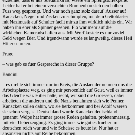
erzaehlte, dass er aus Suedafrika ist, waere ein Sprengstoffexperte.
Leider hat er bei einem versuchten Bombenbau sich den halben
Fuss weg gesprengt. Und war noch ganz stolz darauf. Ausser auf
Kanacken, Neger und Zecken zu schimpfen, mit dem Gettoblaster
mit Nazimusik auf Schulter faellt mir zu ihm wirklich nichts ein. Wir
haben ihn eher als Spinner gesehen. Flo war mehr auf die
wirklichen Kameradschaften aus. Mit Worf kostete es nur zuviel
Geld wegen Bier. Und irgendwann wurde es langweilig, dieses Heil
Hitler schreien.
Frage
– was gab es fuer Gespraeche in dieser Gruppe?
Bandini
– es drehte sich immer nur im Kreis, die Auslaender nehmen uns die
Arbeitsplaetze weg, es ging mir persoenlich auf Geist, weil es immer
das Gleiche war. Hitler hatte, recht, wir sind die Groessen, dabei
arbeiteten die anderen und die Nazis benahmen sich wie Penner.
Kanacken sollen dahin, wo sie herkommen und bei Adolf waeren
sie schon vergast. Deutschland wurde Kanackendeutschland
genannt. Welpe hat immer grosse Reden gehalten, proletenmaessig,
mit viel Ueberzeugung. Es ging immer wie gut es frueher im
deutschen reich war und wie Scheisse es heute ist. Nur hat er
ansonsten nichts auf Reihe bekommen.