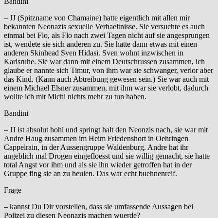
Bandini
– JJ (Spitzname von Chamaine) hatte eigentlich mit allen mir
bekannten Neonazis sexuelle Verhaeltnisse. Sie versuchte es auch
einmal bei Flo, als Flo nach zwei Tagen nicht auf sie angesprungen
ist, wendete sie sich anderen zu. Sie hatte dann etwas mit einen
anderen Skinhead Sven Hidasi. Sven wohnt inzwischen in
Karlsruhe. Sie war dann mit einem Deutschrussen zusammen, ich
glaube er nannte sich Timur, von ihm war sie schwanger, verlor aber
das Kind. (Kann auch Abtreibung gewesen sein.) Sie war auch mit
einem Michael Elsner zusammen, mit ihm war sie verlobt, dadurch
wollte ich mit Michi nichts mehr zu tun haben.
Bandini
– JJ ist absolut hohl und springt halt den Neonzis nach, sie war mit
Andre Haug zusammen im Heim Friedenshort in Oehringen
Cappelrain, in der Aussengruppe Waldenburg. Andre hat ihr
angeblich mal Drogen eingefloesst und sie willig gemacht, sie hatte
total Angst vor ihm und als sie ihn wieder getroffen hat in der
Gruppe fing sie an zu heulen. Das war echt buehnenreif.
Frage
– kannst Du Dir vorstellen, dass sie umfassende Aussagen bei
Polizei zu diesen Neonazis machen wuerde?