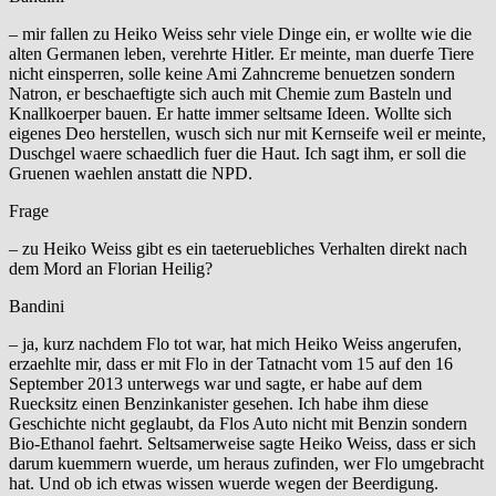
– mir fallen zu Heiko Weiss sehr viele Dinge ein, er wollte wie die
alten Germanen leben, verehrte Hitler. Er meinte, man duerfe Tiere
nicht einsperren, solle keine Ami Zahncreme benuetzen sondern
Natron, er beschaeftigte sich auch mit Chemie zum Basteln und
Knallkoerper bauen. Er hatte immer seltsame Ideen. Wollte sich
eigenes Deo herstellen, wusch sich nur mit Kernseife weil er meinte,
Duschgel waere schaedlich fuer die Haut. Ich sagt ihm, er soll die
Gruenen waehlen anstatt die NPD.
Frage
– zu Heiko Weiss gibt es ein taeteruebliches Verhalten direkt nach
dem Mord an Florian Heilig?
Bandini
– ja, kurz nachdem Flo tot war, hat mich Heiko Weiss angerufen,
erzaehlte mir, dass er mit Flo in der Tatnacht vom 15 auf den 16
September 2013 unterwegs war und sagte, er habe auf dem
Ruecksitz einen Benzinkanister gesehen. Ich habe ihm diese
Geschichte nicht geglaubt, da Flos Auto nicht mit Benzin sondern
Bio-Ethanol faehrt. Seltsamerweise sagte Heiko Weiss, dass er sich
darum kuemmern wuerde, um heraus zufinden, wer Flo umgebracht
hat. Und ob ich etwas wissen wuerde wegen der Beerdigung.