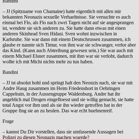
Bandini
– JJ (Spitzname von Chamaine) hatte eigentlich mit allen mir
bekannten Neonazis sexuelle Verhaeltnisse. Sie versuchte es auch
einmal bei Flo, als Flo nach zwei Tagen nicht auf sie angesprungen
ist, wendete sie sich anderen zu. Sie hatte dann etwas mit einen
anderen Skinhead Sven Hidasi. Sven wohnt inzwischen in
Karlsruhe. Sie war dann mit einem Deutschrussen zusammen, ich
glaube er nannte sich Timur, von ihm war sie schwanger, verlor aber
das Kind. (Kann auch Abtreibung gewesen sein.) Sie war auch mit
einem Michael Elsner zusammen, mit ihm war sie verlobt, dadurch
wollte ich mit Michi nichts mehr zu tun haben.
Bandini
– JJ ist absolut hohl und springt halt den Neonzis nach, sie war mit
Andre Haug zusammen im Heim Friedenshort in Oehringen
Cappelrain, in der Aussengruppe Waldenburg. Andre hat ihr
angeblich mal Drogen eingefloesst und sie willig gemacht, sie hatte
total Angst vor ihm und als sie ihn wieder getroffen hat in der
Gruppe fing sie an zu heulen. Das war echt buehnenreif.
Frage
– kannst Du Dir vorstellen, dass sie umfassende Aussagen bei
Polizei zu diesen Neonazis machen wuerde?