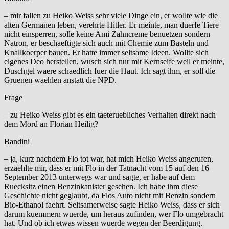
– mir fallen zu Heiko Weiss sehr viele Dinge ein, er wollte wie die
alten Germanen leben, verehrte Hitler. Er meinte, man duerfe Tiere
nicht einsperren, solle keine Ami Zahncreme benuetzen sondern
Natron, er beschaeftigte sich auch mit Chemie zum Basteln und
Knallkoerper bauen. Er hatte immer seltsame Ideen. Wollte sich
eigenes Deo herstellen, wusch sich nur mit Kernseife weil er meinte,
Duschgel waere schaedlich fuer die Haut. Ich sagt ihm, er soll die
Gruenen waehlen anstatt die NPD.
Frage
– zu Heiko Weiss gibt es ein taeteruebliches Verhalten direkt nach
dem Mord an Florian Heilig?
Bandini
– ja, kurz nachdem Flo tot war, hat mich Heiko Weiss angerufen,
erzaehlte mir, dass er mit Flo in der Tatnacht vom 15 auf den 16
September 2013 unterwegs war und sagte, er habe auf dem
Ruecksitz einen Benzinkanister gesehen. Ich habe ihm diese
Geschichte nicht geglaubt, da Flos Auto nicht mit Benzin sondern
Bio-Ethanol faehrt. Seltsamerweise sagte Heiko Weiss, dass er sich
darum kuemmern wuerde, um heraus zufinden, wer Flo umgebracht
hat. Und ob ich etwas wissen wuerde wegen der Beerdigung.