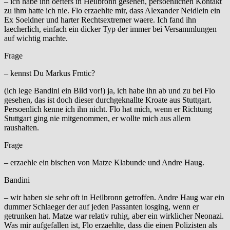
– ich habe ihn oefters in Heilbronn gesehen, persoenlichen Kontakt
zu ihm hatte ich nie. Flo erzaehlte mir, dass Alexander Neidlein ein
Ex Soeldner und harter Rechtsextremer waere. Ich fand ihn
laecherlich, einfach ein dicker Typ der immer bei Versammlungen
auf wichtig machte.
Frage
– kennst Du Markus Frntic?
(ich lege Bandini ein Bild vor!) ja, ich habe ihn ab und zu bei Flo
gesehen, das ist doch dieser durchgeknallte Kroate aus Stuttgart.
Persoenlich kenne ich ihn nicht. Flo hat mich, wenn er Richtung
Stuttgart ging nie mitgenommen, er wollte mich aus allem
raushalten.
Frage
– erzaehle ein bischen von Matze Klabunde und Andre Haug.
Bandini
– wir haben sie sehr oft in Heilbronn getroffen. Andre Haug war ein
dummer Schlaeger der auf jeden Passanten losging, wenn er
getrunken hat. Matze war relativ ruhig, aber ein wirklicher Neonazi.
Was mir aufgefallen ist, Flo erzaehlte, dass die einen Polizisten als