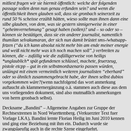
mitliest fragen wir sie hiermit öffentlich: welche der folgenden
passage sollen denn nun genau erfunden sein? und wenn die
öffentlichkeit ihnen glauben soll, dass sie gronbach seinerzeit zu
rund 50 % scheisse erzählt hätten, wieso sollte man ihnen dann eine
silbe glauben, von dem, was sie gestern sinnigerweise in einer
“geheimvernehmung” gesagt haben (sollen)? und – so oder so –
können sie bestätigen, dass sie ein anderer journalist, namentlich
thumilan selvakumaran, der sich nun damit brüstet sms-/whatsapp-
fetzen (“du ich kann absolut nicht mehr bin am ende meiner energie
und weiß nicht mehr was ich noch machen soll”.) verbreiten zu
können, die – zufällig wie die zufälligerweise von heiligs
*unglaublich* spät gefundenen schlüssel, machete, feuerzeug,
pistole etcpp – gut in ein selbstmordszenario passen würden,
unlängst mit einem vermeintlich weiteren journalisten “eberhard”
oder so ähnlich zusammengebracht habe, der ihnen selbst dubios
vorgekommen wäre?
(wenn nachfolgend das wort anmerkung
auftaucht als klammernergänzung o.ä. stammen auch diese aus dem
uns vorliegenden dokument, sind also mutmaßlich anmerkungen
von herrn gronbach selbst).
Deckname „Bandini” – Allgemeine Angaben zur Gruppe der
Rechtsextremen in Nord Wuerttemberg. (Verkuerzter Text fuer
Vorlage LKA), Bandini lernte Florian Heilig im Juni 2010 kennen
und ging eine Beziehung mit ihm ein. Dadurch wurde sie
zwangslaeufig auch in die rechte Szene eingefuehrt.