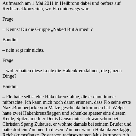
Aufmarsch am 1 Mai 2011 in Heilbronn dabei und oefters auf
Rechtsrockkonzerten, wo Flo unterwegs war.
Frage
– Kennst Du die Gruppe „Naked But Armed”?
Bandini
– nein sagt mir nichts.
Frage
– woher hatten diese Leute die Hakenkreuzfahnen, die ganzen
Dinge?
Bandini
– Flo hatte selbst eine Hakenkreuzfahne, die er dann immer
mitbrachte. Ich kann mich noch daran erinnern, dass Flo seine erste
Nazi-Bomberjacke von Matze geschenkt bekommen hat. Welpe
hatte zwei Hakenkreuzflaggen und schenkte spaeter eine diesem
Keule, Spitzname fuer Denis Gensmantel. Ich war schon bei
Christian Spang Zuhause, er wohnte damals bei seinem Bruder und
hatte dort ein Zimmer. In diesem Zimmer waren Hakenkreuzflagge,
Reichskriegsflagge, Poster von rechtsextremen Musikgruppen, z.b.