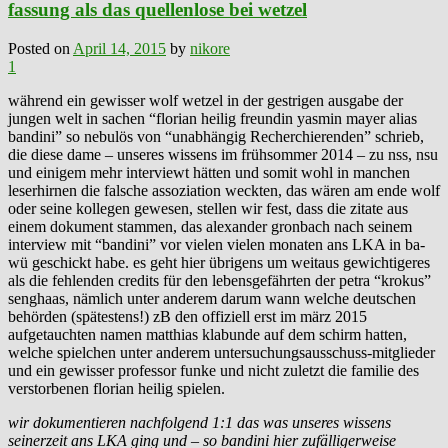
fassung als das quellenlose bei wetzel
Posted on
April 14, 2015
by
nikore
1
während ein gewisser wolf wetzel in der gestrigen ausgabe der
jungen welt in sachen “florian heilig freundin yasmin mayer alias
bandini” so nebulös von “unabhängig Recherchierenden” schrieb,
die diese dame – unseres wissens im frühsommer 2014 – zu nss, nsu
und einigem mehr interviewt hätten und somit wohl in manchen
leserhirnen die falsche assoziation weckten, das wären am ende wolf
oder seine kollegen gewesen, stellen wir fest, dass die zitate aus
einem dokument stammen, das alexander gronbach nach seinem
interview mit “bandini” vor vielen vielen monaten ans LKA in ba-
wü geschickt habe. es geht hier übrigens um weitaus gewichtigeres
als die fehlenden credits für den lebensgefährten der petra “krokus”
senghaas, nämlich unter anderem darum wann welche deutschen
behörden (spätestens!) zB den offiziell erst im märz 2015
aufgetauchten namen matthias klabunde auf dem schirm hatten,
welche spielchen unter anderem untersuchungsausschuss-mitglieder
und ein gewisser professor funke und nicht zuletzt die familie des
verstorbenen florian heilig spielen.
wir dokumentieren nachfolgend 1:1 das was unseres wissens
seinerzeit ans LKA ging und – so bandini hier zufälligerweise