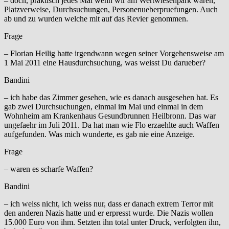
– doch, praktisch jedes Mal wenn wir am Wertwiesenpark waren,
Platzverweise, Durchsuchungen, Personenueberpruefungen. Auch
ab und zu wurden welche mit auf das Revier genommen.
Frage
– Florian Heilig hatte irgendwann wegen seiner Vorgehensweise am
1 Mai 2011 eine Hausdurchsuchung, was weisst Du darueber?
Bandini
– ich habe das Zimmer gesehen, wie es danach ausgesehen hat. Es
gab zwei Durchsuchungen, einmal im Mai und einmal in dem
Wohnheim am Krankenhaus Gesundbrunnen Heilbronn. Das war
ungefaehr im Juli 2011. Da hat man wie Flo erzaehlte auch Waffen
aufgefunden. Was mich wunderte, es gab nie eine Anzeige.
Frage
– waren es scharfe Waffen?
Bandini
– ich weiss nicht, ich weiss nur, dass er danach extrem Terror mit
den anderen Nazis hatte und er erpresst wurde. Die Nazis wollen
15.000 Euro von ihm. Setzten ihn total unter Druck, verfolgten ihn,