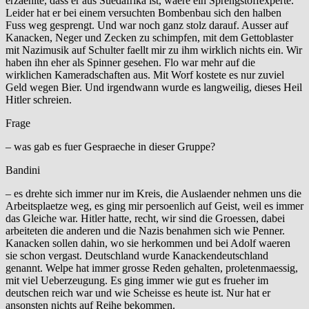
erzaehlte, dass er aus Suedafrika ist, waere ein Sprengstoffexperte.
Leider hat er bei einem versuchten Bombenbau sich den halben
Fuss weg gesprengt. Und war noch ganz stolz darauf. Ausser auf
Kanacken, Neger und Zecken zu schimpfen, mit dem Gettoblaster
mit Nazimusik auf Schulter faellt mir zu ihm wirklich nichts ein. Wir
haben ihn eher als Spinner gesehen. Flo war mehr auf die
wirklichen Kameradschaften aus. Mit Worf kostete es nur zuviel
Geld wegen Bier. Und irgendwann wurde es langweilig, dieses Heil
Hitler schreien.
Frage
– was gab es fuer Gespraeche in dieser Gruppe?
Bandini
– es drehte sich immer nur im Kreis, die Auslaender nehmen uns die
Arbeitsplaetze weg, es ging mir persoenlich auf Geist, weil es immer
das Gleiche war. Hitler hatte, recht, wir sind die Groessen, dabei
arbeiteten die anderen und die Nazis benahmen sich wie Penner.
Kanacken sollen dahin, wo sie herkommen und bei Adolf waeren
sie schon vergast. Deutschland wurde Kanackendeutschland
genannt. Welpe hat immer grosse Reden gehalten, proletenmaessig,
mit viel Ueberzeugung. Es ging immer wie gut es frueher im
deutschen reich war und wie Scheisse es heute ist. Nur hat er
ansonsten nichts auf Reihe bekommen.