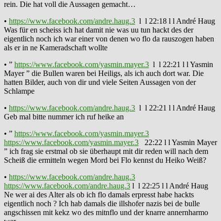
rein. Die hat voll die Aussagen gemacht…
•
https://www.facebook.com/andre.haug.3
l l 22:18 l l André Haug
Was für en scheiss ich hat damit nie was uu tun hackt des der
eigentlich noch ich war einer von denen wo flo da rauszogen haben
als er in ne Kameradschaft wollte
• ”
https://www.facebook.com/yasmin.mayer.3
l l 22:21 l l Yasmin
Mayer ” die Bullen waren bei Heiligs, als ich auch dort war. Die
hatten Bilder, auch von dir und viele Seiten Aussagen von der
Schlampe
•
https://www.facebook.com/andre.haug.3
l l 22:21 l l André Haug
Geb mal bitte nummer ich ruf heike an
• ”
https://www.facebook.com/yasmin.mayer.3
https://www.facebook.com/yasmin.mayer.3
22:22 l l Yasmin Mayer
” ich frag sie erstmal ob sie überhaupt mit dir reden will nach dem
Scheiß die ermitteln wegen Mord bei Flo kennst du Heiko Weiß?
•
https://www.facebook.com/andre.haug.3
https://www.facebook.com/andre.haug.3
l l 22:25 l l André Haug
Ne wer ai des Alter als ob ich flo damals erpresst habe hackts
eigentlich noch ? Ich hab damals die illshofer nazis bei de bulle
angschissen mit kekz wo des mitnflo und der knarre annernharmo