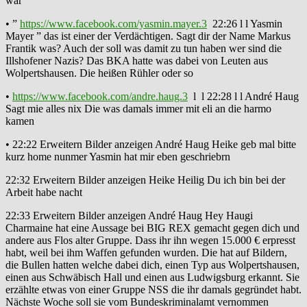
war
• ”
https://www.facebook.com/yasmin.mayer.3
22:26 l l Yasmin
Mayer ” das ist einer der Verdächtigen. Sagt dir der Name Markus
Frantik was? Auch der soll was damit zu tun haben wer sind die
Illshofener Nazis? Das BKA hatte was dabei von Leuten aus
Wolpertshausen. Die heißen Rühler oder so
•
https://www.facebook.com/andre.haug.3
l l 22:28 l l André Haug
Sagt mie alles nix Die was damals immer mit eli an die harmo
kamen
• 22:22 Erweitern Bilder anzeigen André Haug Heike geb mal bitte
kurz home nunmer Yasmin hat mir eben geschriebrn
22:32 Erweitern Bilder anzeigen Heike Heilig Du ich bin bei der
Arbeit habe nacht
22:33 Erweitern Bilder anzeigen André Haug Hey Haugi
Charmaine hat eine Aussage bei BIG REX gemacht gegen dich und
andere aus Flos alter Gruppe. Dass ihr ihn wegen 15.000 € erpresst
habt, weil bei ihm Waffen gefunden wurden. Die hat auf Bildern,
die Bullen hatten welche dabei dich, einen Typ aus Wolpertshausen,
einen aus Schwäbisch Hall und einen aus Ludwigsburg erkannt. Sie
erzählte etwas von einer Gruppe NSS die ihr damals gegründet habt.
Nächste Woche soll sie vom Bundeskriminalamt vernommen