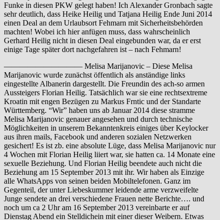
Funke in diesen PKW gelegt haben! Ich Alexander Gronbach sagte
sehr deutlich, dass Heike Heilig und Tatjana Heilig Ende Juni 2014
einen Deal an dem Urlaubsort Fehmarn mit Sicherheitsbehörden
machten! Wobei ich hier anfügen muss, dass wahrscheinlich
Gerhard Heilig nicht in diesen Deal eingebunden war, da er erst
einige Tage später dort nachgefahren ist – nach Fehmarn!
—————————— Melisa Marijanovic – Diese Melisa
Marijanovic wurde zunächst öffentlich als anständige links
eingestellte Albanerin dargestellt. Die Freundin des ach-so armen
Aussteigers Florian Heilig. Tatsächlich war sie eine rechtsextreme
Kroatin mit engen Bezügen zu Markus Frntic und der Standarte
Württemberg. “Wir” haben uns ab Januar 2014 diese stramme
Melisa Marijanovic genauer angesehen und durch technische
Möglichkeiten in unserem Bekanntenkreis einiges über Keylocker
aus ihren mails, Facebook und anderen sozialen Netzwerken
gesichert! Es ist zb. eine absolute Lüge, dass Melisa Marijanovic nur
4 Wochen mit Florian Heilig liiert war, sie hatten ca. 14 Monate eine
sexuelle Beziehung. Und Florian Heilig beendete auch nicht die
Beziehung am 15 September 2013 mit ihr. Wir haben als Einzige
alle WhatsApps von seinen beiden Mobiltelefonen. Ganz im
Gegenteil, der unter Liebeskummer leidende arme verzweifelte
Junge sendete an drei verschiedene Frauen nette Berichte…. und
noch um ca 2 Uhr am 16 September 2013 vereinbarte er auf
Dienstag Abend ein Stelldichein mit einer dieser Weibern. Etwas