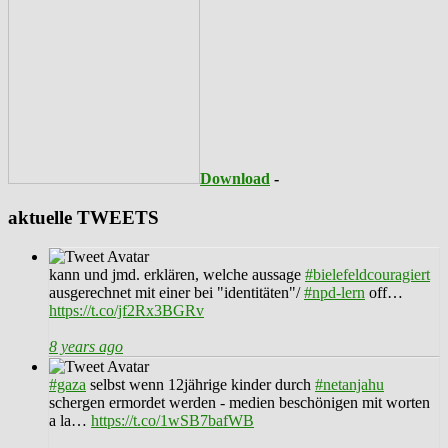
Download
-
aktuelle TWEETS
kann und jmd. erklären, welche aussage
#bielefeldcouragiert
ausgerechnet mit einer bei "identitäten"/
#npd-lern
off…
https://t.co/jf2Rx3BGRv
8 years ago
#gaza
selbst wenn 12jährige kinder durch
#netanjahu
schergen ermordet werden - medien beschönigen mit worten
a la…
https://t.co/1wSB7bafWB