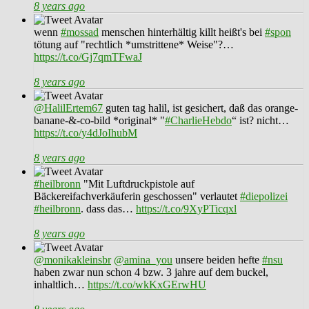
8 years ago
wenn
#mossad
menschen hinterhältig killt heißt's bei
#spon
tötung auf "rechtlich *umstrittene* Weise"?…
https://t.co/Gj7qmTFwaJ
8 years ago
@HalilErtem67
guten tag halil, ist gesichert, daß das orange-
banane-&-co-bild *original* "
#CharlieHebdo
“ ist? nicht…
https://t.co/y4dJoIhubM
8 years ago
#heilbronn
"Mit Luftdruckpistole auf
Bäckereifachverkäuferin geschossen" verlautet
#diepolizei
#heilbronn
. dass das…
https://t.co/9XyPTicqxl
8 years ago
@monikakleinsbr
@amina_you
unsere beiden hefte
#nsu
haben zwar nun schon 4 bzw. 3 jahre auf dem buckel,
inhaltlich…
https://t.co/wkKxGErwHU