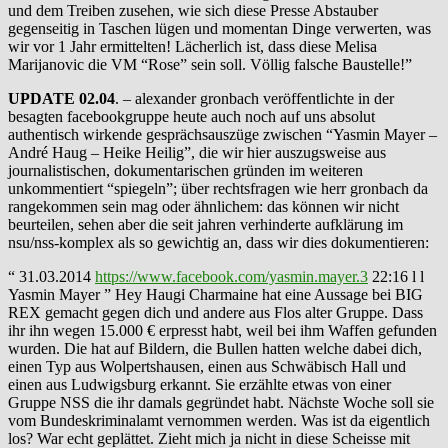
und dem Treiben zusehen, wie sich diese Presse Abstauber
gegenseitig in Taschen lügen und momentan Dinge verwerten, was
wir vor 1 Jahr ermittelten! Lächerlich ist, dass diese Melisa
Marijanovic die VM “Rose” sein soll. Völlig falsche Baustelle!”
UPDATE 02.04
. – alexander gronbach veröffentlichte in der
besagten facebookgruppe heute auch noch auf uns absolut
authentisch wirkende gesprächsauszüge zwischen “Yasmin Mayer –
André Haug – Heike Heilig”, die wir hier auszugsweise aus
journalistischen, dokumentarischen gründen im weiteren
unkommentiert “spiegeln”; über rechtsfragen wie herr gronbach da
rangekommen sein mag oder ähnlichem: das können wir nicht
beurteilen, sehen aber die seit jahren verhinderte aufklärung im
nsu/nss-komplex als so gewichtig an, dass wir dies dokumentieren:
“ 31.03.2014
https://www.facebook.com/yasmin.mayer.3
22:16 l l
Yasmin Mayer ” Hey Haugi Charmaine hat eine Aussage bei BIG
REX gemacht gegen dich und andere aus Flos alter Gruppe. Dass
ihr ihn wegen 15.000 € erpresst habt, weil bei ihm Waffen gefunden
wurden. Die hat auf Bildern, die Bullen hatten welche dabei dich,
einen Typ aus Wolpertshausen, einen aus Schwäbisch Hall und
einen aus Ludwigsburg erkannt. Sie erzählte etwas von einer
Gruppe NSS die ihr damals gegründet habt. Nächste Woche soll sie
vom Bundeskriminalamt vernommen werden. Was ist da eigentlich
los? War echt geplättet. Zieht mich ja nicht in diese Scheisse mit