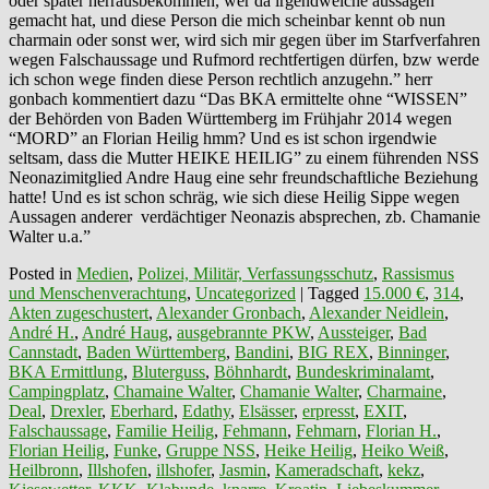
oder später herrausbekommen, wer da irgendwelche aussagen
gemacht hat, und diese Person die mich scheinbar kennt ob nun
charmain oder sonst wer, wird sich mir gegen über im Starfverfahren
wegen Falschaussage und Rufmord rechtfertigen dürfen, bzw werde
ich schon wege finden diese Person rechtlich anzugehn.” herr
gonbach kommentiert dazu “Das BKA ermittelte ohne “WISSEN”
der Behörden von Baden Württemberg im Frühjahr 2014 wegen
“MORD” an Florian Heilig hmm? Und es ist schon irgendwie
seltsam, dass die Mutter HEIKE HEILIG” zu einem führenden NSS
Neonazimitglied Andre Haug eine sehr freundschaftliche Beziehung
hatte! Und es ist schon schräg, wie sich diese Heilig Sippe wegen
Aussagen anderer verdächtiger Neonazis absprechen, zb. Chamanie
Walter u.a.”
Posted in
Medien
,
Polizei, Militär, Verfassungsschutz
,
Rassismus
und Menschenverachtung
,
Uncategorized
|
Tagged
15.000 €
,
314
,
Akten zugeschustert
,
Alexander Gronbach
,
Alexander Neidlein
,
André H.
,
André Haug
,
ausgebrannte PKW
,
Aussteiger
,
Bad
Cannstadt
,
Baden Württemberg
,
Bandini
,
BIG REX
,
Binninger
,
BKA Ermittlung
,
Bluterguss
,
Böhnhardt
,
Bundeskriminalamt
,
Campingplatz
,
Chamaine Walter
,
Chamanie Walter
,
Charmaine
,
Deal
,
Drexler
,
Eberhard
,
Edathy
,
Elsässer
,
erpresst
,
EXIT
,
Falschaussage
,
Familie Heilig
,
Fehmann
,
Fehmarn
,
Florian H.
,
Florian Heilig
,
Funke
,
Gruppe NSS
,
Heike Heilig
,
Heiko Weiß
,
Heilbronn
,
Illshofen
,
illshofer
,
Jasmin
,
Kameradschaft
,
kekz
,