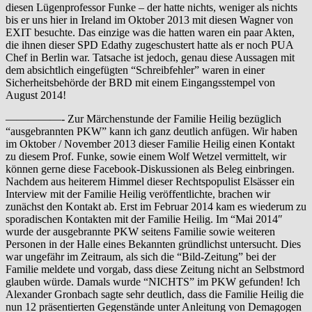
diesen Lügenprofessor Funke – der hatte nichts, weniger als nichts
bis er uns hier in Ireland im Oktober 2013 mit diesen Wagner von
EXIT besuchte. Das einzige was die hatten waren ein paar Akten,
die ihnen dieser SPD Edathy zugeschustert hatte als er noch PUA
Chef in Berlin war. Tatsache ist jedoch, genau diese Aussagen mit
dem absichtlich eingefügten “Schreibfehler” waren in einer
Sicherheitsbehörde der BRD mit einem Eingangsstempel von
August 2014!
—————- Zur Märchenstunde der Familie Heilig bezüglich
“ausgebrannten PKW” kann ich ganz deutlich anfügen. Wir haben
im Oktober / November 2013 dieser Familie Heilig einen Kontakt
zu diesem Prof. Funke, sowie einem Wolf Wetzel vermittelt, wir
können gerne diese Facebook-Diskussionen als Beleg einbringen.
Nachdem aus heiterem Himmel dieser Rechtspopulist Elsässer ein
Interview mit der Familie Heilig veröffentlichte, brachen wir
zunächst den Kontakt ab. Erst im Februar 2014 kam es wiederum zu
sporadischen Kontakten mit der Familie Heilig. Im “Mai 2014″
wurde der ausgebrannte PKW seitens Familie sowie weiteren
Personen in der Halle eines Bekannten gründlichst untersucht. Dies
war ungefähr im Zeitraum, als sich die “Bild-Zeitung” bei der
Familie meldete und vorgab, dass diese Zeitung nicht an Selbstmord
glauben würde. Damals wurde “NICHTS” im PKW gefunden! Ich
Alexander Gronbach sagte sehr deutlich, dass die Familie Heilig die
nun 12 präsentierten Gegenstände unter Anleitung von Demagogen