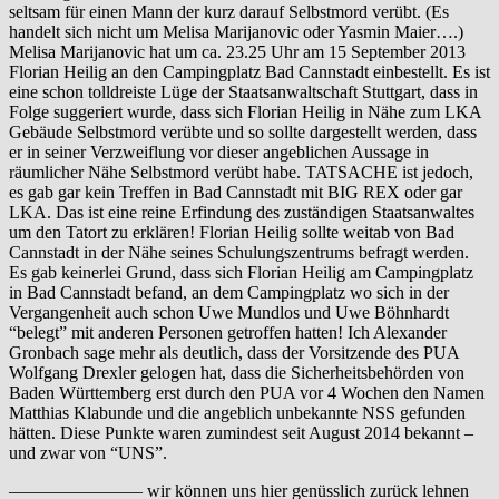
seltsam für einen Mann der kurz darauf Selbstmord verübt. (Es
handelt sich nicht um Melisa Marijanovic oder Yasmin Maier….)
Melisa Marijanovic hat um ca. 23.25 Uhr am 15 September 2013
Florian Heilig an den Campingplatz Bad Cannstadt einbestellt. Es ist
eine schon tolldreiste Lüge der Staatsanwaltschaft Stuttgart, dass in
Folge suggeriert wurde, dass sich Florian Heilig in Nähe zum LKA
Gebäude Selbstmord verübte und so sollte dargestellt werden, dass
er in seiner Verzweiflung vor dieser angeblichen Aussage in
räumlicher Nähe Selbstmord verübt habe. TATSACHE ist jedoch,
es gab gar kein Treffen in Bad Cannstadt mit BIG REX oder gar
LKA. Das ist eine reine Erfindung des zuständigen Staatsanwaltes
um den Tatort zu erklären! Florian Heilig sollte weitab von Bad
Cannstadt in der Nähe seines Schulungszentrums befragt werden.
Es gab keinerlei Grund, dass sich Florian Heilig am Campingplatz
in Bad Cannstadt befand, an dem Campingplatz wo sich in der
Vergangenheit auch schon Uwe Mundlos und Uwe Böhnhardt
“belegt” mit anderen Personen getroffen hatten! Ich Alexander
Gronbach sage mehr als deutlich, dass der Vorsitzende des PUA
Wolfgang Drexler gelogen hat, dass die Sicherheitsbehörden von
Baden Württemberg erst durch den PUA vor 4 Wochen den Namen
Matthias Klabunde und die angeblich unbekannte NSS gefunden
hätten. Diese Punkte waren zumindest seit August 2014 bekannt –
und zwar von “UNS”.
———————– wir können uns hier genüsslich zurück lehnen