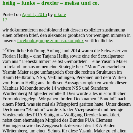
heilig – funke – drexler – melisa und co.
Posted on
April 1, 2015
by
nikore
17
wir dokumentieren nachfolgend mit dessen expliziter zustimmung
einen offenen brief, den alexander gronbach vor wenigen minuten in
unserer
facebook-gruppe zum nsu-komplex
veröffentlichte:
“Öffentliche Erklärung Anfang Juni 2014 waren die Schwester von
Florian Heilig – eine Tatjana Heilig sowie eine der Sexualpartner
vom aus “Liebeskummer” selbst-Gemordeten – eine Yasmin Maier
in Ireland um zusammen eine Strategie betr. “Mord” zu erarbeiten.
Yasmin Maier sagte umfangreich über die rechten Strukturen im
Raum Heilbronn, NSS, Verbindungen, Personen und dem Wirken
von Florian Heilig aus. In diesen Aussagekomplexen wurde dieser
Matthias Klabunde sowie 14 weitere NSS und Standarte
Württemberg Mitglieder ermittelt! Dies wurde alles in schriftlicher
Form niedergelegt. Wir gaben ihr den Decknamen “Bandini” nach
einem Pferd, was sie mal als Pflegepferd geritten hatte. Unter diesem
Decknamen “Bandini” wurde z.b. der Vizepräsident und heutige
Vorsitzende des PUA Stuttgart – Wolfgang Drexler kontaktiert,
nebst dem ehemaligen Mitglied des Bundes PUA Clemens
Binninger sowie das Zeugenschutzdezernat des LKA Baden
Württemberg, um einen Schutz für diese Yasmin Maier zu erhalten.