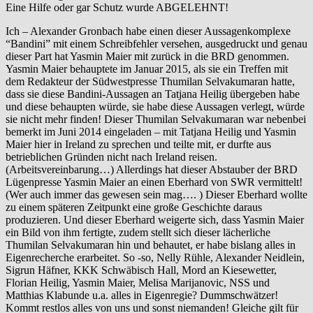
Eine Hilfe oder gar Schutz wurde ABGELEHNT!
Ich – Alexander Gronbach habe einen dieser Aussagenkomplexe
“Bandini” mit einem Schreibfehler versehen, ausgedruckt und genau
dieser Part hat Yasmin Maier mit zurück in die BRD genommen.
Yasmin Maier behauptete im Januar 2015, als sie ein Treffen mit
dem Redakteur der Südwestpresse Thumilan Selvakumaran hatte,
dass sie diese Bandini-Aussagen an Tatjana Heilig übergeben habe
und diese behaupten würde, sie habe diese Aussagen verlegt, würde
sie nicht mehr finden! Dieser Thumilan Selvakumaran war nebenbei
bemerkt im Juni 2014 eingeladen – mit Tatjana Heilig und Yasmin
Maier hier in Ireland zu sprechen und teilte mit, er durfte aus
betrieblichen Gründen nicht nach Ireland reisen.
(Arbeitsvereinbarung…) Allerdings hat dieser Abstauber der BRD
Lügenpresse Yasmin Maier an einen Eberhard von SWR vermittelt!
(Wer auch immer das gewesen sein mag…. ) Dieser Eberhard wollte
zu einem späteren Zeitpunkt eine große Geschichte daraus
produzieren. Und dieser Eberhard weigerte sich, dass Yasmin Maier
ein Bild von ihm fertigte, zudem stellt sich dieser lächerliche
Thumilan Selvakumaran hin und behautet, er habe bislang alles in
Eigenrecherche erarbeitet. So -so, Nelly Rühle, Alexander Neidlein,
Sigrun Häfner, KKK Schwäbisch Hall, Mord an Kiesewetter,
Florian Heilig, Yasmin Maier, Melisa Marijanovic, NSS und
Matthias Klabunde u.a. alles in Eigenregie? Dummschwätzer!
Kommt restlos alles von uns und sonst niemanden! Gleiche gilt für