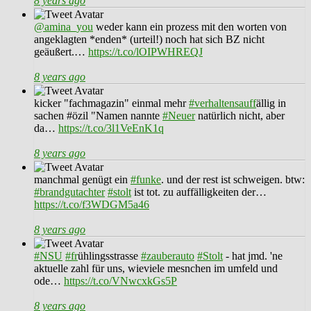
8 years ago
@amina_you
weder kann ein prozess mit den worten von
angeklagten *enden* (urteil!) noch hat sich BZ nicht
geäußert.…
https://t.co/lOIPWHREQJ
8 years ago
kicker "fachmagazin" einmal mehr
#verhaltensauff
ällig in
sachen #özil "Namen nannte
#Neuer
natürlich nicht, aber
da…
https://t.co/3l1VeEnK1q
8 years ago
manchmal genügt ein
#funke
. und der rest ist schweigen. btw:
#brandgutachter
#stolt
ist tot. zu auffälligkeiten der…
https://t.co/f3WDGM5a46
8 years ago
#NSU
#fr
ühlingsstrasse
#zauberauto
#Stolt
- hat jmd. 'ne
aktuelle zahl für uns, wieviele mesnchen im umfeld und
ode…
https://t.co/VNwcxkGs5P
8 years ago