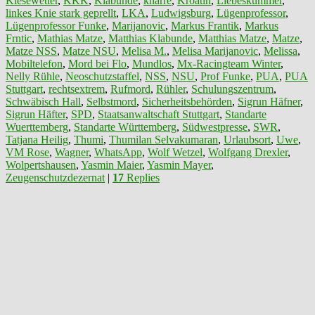
Kiesewetter
,
KKK
,
Klabunde
,
knarre
,
Kroatin
,
Liebeskummer
,
linkes Knie stark geprellt
,
LKA
,
Ludwigsburg
,
Lügenprofessor
,
Lügenprofessor Funke
,
Marijanovic
,
Markus Frantik
,
Markus
Frntic
,
Mathias Matze
,
Matthias Klabunde
,
Matthias Matze
,
Matze
,
Matze NSS
,
Matze NSU
,
Melisa M.
,
Melisa Marijanovic
,
Melissa
,
Mobiltelefon
,
Mord bei Flo
,
Mundlos
,
Mx-Racingteam Winter
,
Nelly Rühle
,
Neoschutzstaffel
,
NSS
,
NSU
,
Prof Funke
,
PUA
,
PUA
Stuttgart
,
rechtsextrem
,
Rufmord
,
Rühler
,
Schulungszentrum
,
Schwäbisch Hall
,
Selbstmord
,
Sicherheitsbehörden
,
Sigrun Häfner
,
Sigrun Häfter
,
SPD
,
Staatsanwaltschaft Stuttgart
,
Standarte
Wuerttemberg
,
Standarte Württemberg
,
Südwestpresse
,
SWR
,
Tatjana Heilig
,
Thumi
,
Thumilan Selvakumaran
,
Urlaubsort
,
Uwe
,
VM Rose
,
Wagner
,
WhatsApp
,
Wolf Wetzel
,
Wolfgang Drexler
,
Wolpertshausen
,
Yasmin Maier
,
Yasmin Mayer
,
Zeugenschutzdezernat
|
17
Replies