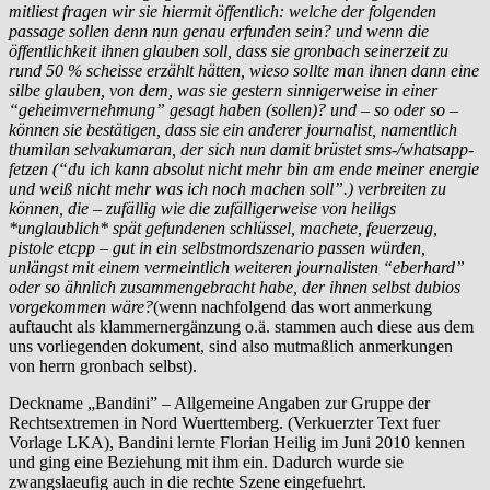
mitliest fragen wir sie hiermit öffentlich: welche der folgenden
passage sollen denn nun genau erfunden sein? und wenn die
öffentlichkeit ihnen glauben soll, dass sie gronbach seinerzeit zu
rund 50 % scheisse erzählt hätten, wieso sollte man ihnen dann eine
silbe glauben, von dem, was sie gestern sinnigerweise in einer
“geheimvernehmung” gesagt haben (sollen)? und – so oder so –
können sie bestätigen, dass sie ein anderer journalist, namentlich
thumilan selvakumaran, der sich nun damit brüstet sms-/whatsapp-
fetzen (“du ich kann absolut nicht mehr bin am ende meiner energie
und weiß nicht mehr was ich noch machen soll”.) verbreiten zu
können, die – zufällig wie die zufälligerweise von heiligs
*unglaublich* spät gefundenen schlüssel, machete, feuerzeug,
pistole etcpp – gut in ein selbstmordszenario passen würden,
unlängst mit einem vermeintlich weiteren journalisten “eberhard”
oder so ähnlich zusammengebracht habe, der ihnen selbst dubios
vorgekommen wäre?
(wenn nachfolgend das wort anmerkung
auftaucht als klammernergänzung o.ä. stammen auch diese aus dem
uns vorliegenden dokument, sind also mutmaßlich anmerkungen
von herrn gronbach selbst).
Deckname „Bandini” – Allgemeine Angaben zur Gruppe der
Rechtsextremen in Nord Wuerttemberg. (Verkuerzter Text fuer
Vorlage LKA), Bandini lernte Florian Heilig im Juni 2010 kennen
und ging eine Beziehung mit ihm ein. Dadurch wurde sie
zwangslaeufig auch in die rechte Szene eingefuehrt.