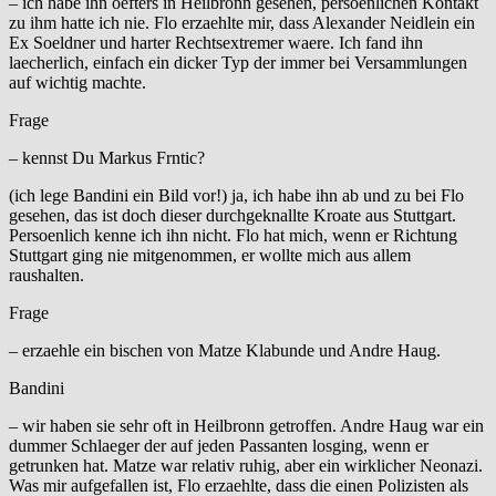
– ich habe ihn oefters in Heilbronn gesehen, persoenlichen Kontakt
zu ihm hatte ich nie. Flo erzaehlte mir, dass Alexander Neidlein ein
Ex Soeldner und harter Rechtsextremer waere. Ich fand ihn
laecherlich, einfach ein dicker Typ der immer bei Versammlungen
auf wichtig machte.
Frage
– kennst Du Markus Frntic?
(ich lege Bandini ein Bild vor!) ja, ich habe ihn ab und zu bei Flo
gesehen, das ist doch dieser durchgeknallte Kroate aus Stuttgart.
Persoenlich kenne ich ihn nicht. Flo hat mich, wenn er Richtung
Stuttgart ging nie mitgenommen, er wollte mich aus allem
raushalten.
Frage
– erzaehle ein bischen von Matze Klabunde und Andre Haug.
Bandini
– wir haben sie sehr oft in Heilbronn getroffen. Andre Haug war ein
dummer Schlaeger der auf jeden Passanten losging, wenn er
getrunken hat. Matze war relativ ruhig, aber ein wirklicher Neonazi.
Was mir aufgefallen ist, Flo erzaehlte, dass die einen Polizisten als