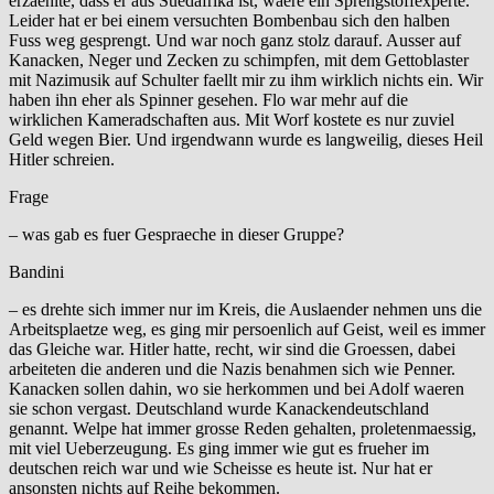
erzaehlte, dass er aus Suedafrika ist, waere ein Sprengstoffexperte.
Leider hat er bei einem versuchten Bombenbau sich den halben
Fuss weg gesprengt. Und war noch ganz stolz darauf. Ausser auf
Kanacken, Neger und Zecken zu schimpfen, mit dem Gettoblaster
mit Nazimusik auf Schulter faellt mir zu ihm wirklich nichts ein. Wir
haben ihn eher als Spinner gesehen. Flo war mehr auf die
wirklichen Kameradschaften aus. Mit Worf kostete es nur zuviel
Geld wegen Bier. Und irgendwann wurde es langweilig, dieses Heil
Hitler schreien.
Frage
– was gab es fuer Gespraeche in dieser Gruppe?
Bandini
– es drehte sich immer nur im Kreis, die Auslaender nehmen uns die
Arbeitsplaetze weg, es ging mir persoenlich auf Geist, weil es immer
das Gleiche war. Hitler hatte, recht, wir sind die Groessen, dabei
arbeiteten die anderen und die Nazis benahmen sich wie Penner.
Kanacken sollen dahin, wo sie herkommen und bei Adolf waeren
sie schon vergast. Deutschland wurde Kanackendeutschland
genannt. Welpe hat immer grosse Reden gehalten, proletenmaessig,
mit viel Ueberzeugung. Es ging immer wie gut es frueher im
deutschen reich war und wie Scheisse es heute ist. Nur hat er
ansonsten nichts auf Reihe bekommen.