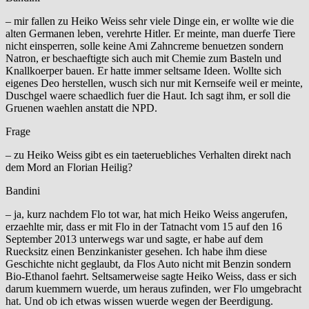
– mir fallen zu Heiko Weiss sehr viele Dinge ein, er wollte wie die
alten Germanen leben, verehrte Hitler. Er meinte, man duerfe Tiere
nicht einsperren, solle keine Ami Zahncreme benuetzen sondern
Natron, er beschaeftigte sich auch mit Chemie zum Basteln und
Knallkoerper bauen. Er hatte immer seltsame Ideen. Wollte sich
eigenes Deo herstellen, wusch sich nur mit Kernseife weil er meinte,
Duschgel waere schaedlich fuer die Haut. Ich sagt ihm, er soll die
Gruenen waehlen anstatt die NPD.
Frage
– zu Heiko Weiss gibt es ein taeteruebliches Verhalten direkt nach
dem Mord an Florian Heilig?
Bandini
– ja, kurz nachdem Flo tot war, hat mich Heiko Weiss angerufen,
erzaehlte mir, dass er mit Flo in der Tatnacht vom 15 auf den 16
September 2013 unterwegs war und sagte, er habe auf dem
Ruecksitz einen Benzinkanister gesehen. Ich habe ihm diese
Geschichte nicht geglaubt, da Flos Auto nicht mit Benzin sondern
Bio-Ethanol faehrt. Seltsamerweise sagte Heiko Weiss, dass er sich
darum kuemmern wuerde, um heraus zufinden, wer Flo umgebracht
hat. Und ob ich etwas wissen wuerde wegen der Beerdigung.