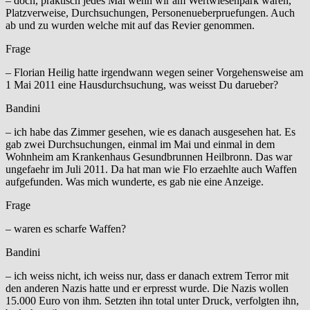
– doch, praktisch jedes Mal wenn wir am Wertwiesenpark waren,
Platzverweise, Durchsuchungen, Personenueberpruefungen. Auch
ab und zu wurden welche mit auf das Revier genommen.
Frage
– Florian Heilig hatte irgendwann wegen seiner Vorgehensweise am
1 Mai 2011 eine Hausdurchsuchung, was weisst Du darueber?
Bandini
– ich habe das Zimmer gesehen, wie es danach ausgesehen hat. Es
gab zwei Durchsuchungen, einmal im Mai und einmal in dem
Wohnheim am Krankenhaus Gesundbrunnen Heilbronn. Das war
ungefaehr im Juli 2011. Da hat man wie Flo erzaehlte auch Waffen
aufgefunden. Was mich wunderte, es gab nie eine Anzeige.
Frage
– waren es scharfe Waffen?
Bandini
– ich weiss nicht, ich weiss nur, dass er danach extrem Terror mit
den anderen Nazis hatte und er erpresst wurde. Die Nazis wollen
15.000 Euro von ihm. Setzten ihn total unter Druck, verfolgten ihn,