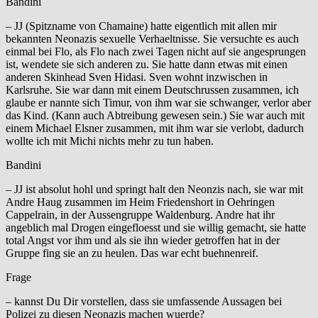
Bandini
– JJ (Spitzname von Chamaine) hatte eigentlich mit allen mir
bekannten Neonazis sexuelle Verhaeltnisse. Sie versuchte es auch
einmal bei Flo, als Flo nach zwei Tagen nicht auf sie angesprungen
ist, wendete sie sich anderen zu. Sie hatte dann etwas mit einen
anderen Skinhead Sven Hidasi. Sven wohnt inzwischen in
Karlsruhe. Sie war dann mit einem Deutschrussen zusammen, ich
glaube er nannte sich Timur, von ihm war sie schwanger, verlor aber
das Kind. (Kann auch Abtreibung gewesen sein.) Sie war auch mit
einem Michael Elsner zusammen, mit ihm war sie verlobt, dadurch
wollte ich mit Michi nichts mehr zu tun haben.
Bandini
– JJ ist absolut hohl und springt halt den Neonzis nach, sie war mit
Andre Haug zusammen im Heim Friedenshort in Oehringen
Cappelrain, in der Aussengruppe Waldenburg. Andre hat ihr
angeblich mal Drogen eingefloesst und sie willig gemacht, sie hatte
total Angst vor ihm und als sie ihn wieder getroffen hat in der
Gruppe fing sie an zu heulen. Das war echt buehnenreif.
Frage
– kannst Du Dir vorstellen, dass sie umfassende Aussagen bei
Polizei zu diesen Neonazis machen wuerde?