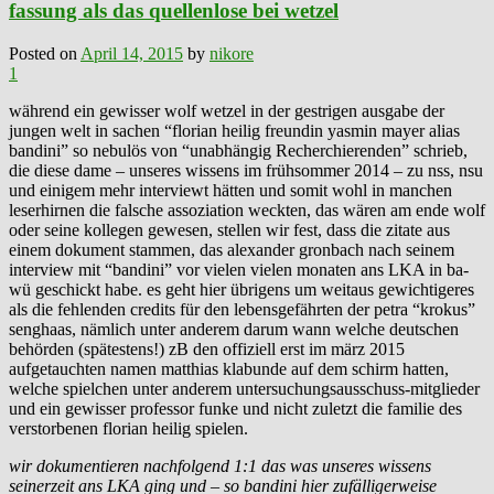
fassung als das quellenlose bei wetzel
Posted on
April 14, 2015
by
nikore
1
während ein gewisser wolf wetzel in der gestrigen ausgabe der
jungen welt in sachen “florian heilig freundin yasmin mayer alias
bandini” so nebulös von “unabhängig Recherchierenden” schrieb,
die diese dame – unseres wissens im frühsommer 2014 – zu nss, nsu
und einigem mehr interviewt hätten und somit wohl in manchen
leserhirnen die falsche assoziation weckten, das wären am ende wolf
oder seine kollegen gewesen, stellen wir fest, dass die zitate aus
einem dokument stammen, das alexander gronbach nach seinem
interview mit “bandini” vor vielen vielen monaten ans LKA in ba-
wü geschickt habe. es geht hier übrigens um weitaus gewichtigeres
als die fehlenden credits für den lebensgefährten der petra “krokus”
senghaas, nämlich unter anderem darum wann welche deutschen
behörden (spätestens!) zB den offiziell erst im märz 2015
aufgetauchten namen matthias klabunde auf dem schirm hatten,
welche spielchen unter anderem untersuchungsausschuss-mitglieder
und ein gewisser professor funke und nicht zuletzt die familie des
verstorbenen florian heilig spielen.
wir dokumentieren nachfolgend 1:1 das was unseres wissens
seinerzeit ans LKA ging und – so bandini hier zufälligerweise