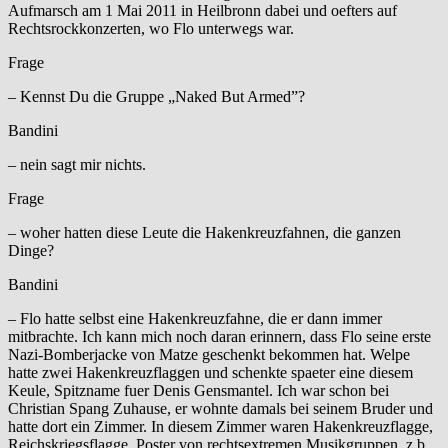
Aufmarsch am 1 Mai 2011 in Heilbronn dabei und oefters auf
Rechtsrockkonzerten, wo Flo unterwegs war.
Frage
– Kennst Du die Gruppe „Naked But Armed”?
Bandini
– nein sagt mir nichts.
Frage
– woher hatten diese Leute die Hakenkreuzfahnen, die ganzen
Dinge?
Bandini
– Flo hatte selbst eine Hakenkreuzfahne, die er dann immer
mitbrachte. Ich kann mich noch daran erinnern, dass Flo seine erste
Nazi-Bomberjacke von Matze geschenkt bekommen hat. Welpe
hatte zwei Hakenkreuzflaggen und schenkte spaeter eine diesem
Keule, Spitzname fuer Denis Gensmantel. Ich war schon bei
Christian Spang Zuhause, er wohnte damals bei seinem Bruder und
hatte dort ein Zimmer. In diesem Zimmer waren Hakenkreuzflagge,
Reichskriegsflagge, Poster von rechtsextremen Musikgruppen, z.b.