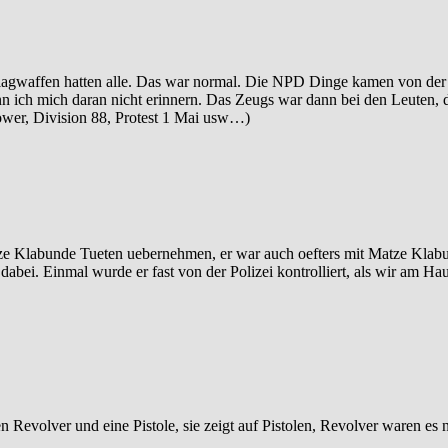
hlagwaffen hatten alle. Das war normal. Die NPD Dinge kamen von der
nn ich mich daran nicht erinnern. Das Zeugs war dann bei den Leuten, 
Power, Division 88, Protest 1 Mai usw…)
 Matze Klabunde Tueten uebernehmen, er war auch oefters mit Matze Kla
 dabei. Einmal wurde er fast von der Polizei kontrolliert, als wir am H
en Revolver und eine Pistole, sie zeigt auf Pistolen, Revolver waren es 