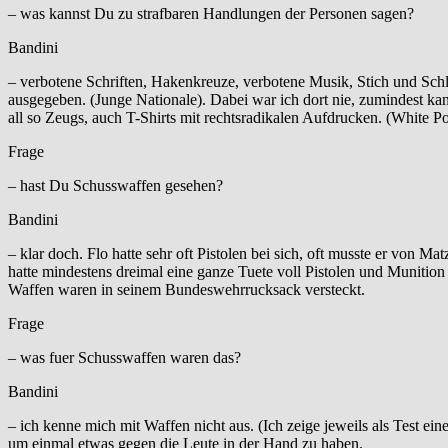
– was kannst Du zu strafbaren Handlungen der Personen sagen?
Bandini
– verbotene Schriften, Hakenkreuze, verbotene Musik, Stich und Sc
ausgegeben. (Junge Nationale). Dabei war ich dort nie, zumindest ka
all so Zeugs, auch T-Shirts mit rechtsradikalen Aufdrucken. (White 
Frage
– hast Du Schusswaffen gesehen?
Bandini
– klar doch. Flo hatte sehr oft Pistolen bei sich, oft musste er von
hatte mindestens dreimal eine ganze Tuete voll Pistolen und Munition
Waffen waren in seinem Bundeswehrrucksack versteckt.
Frage
– was fuer Schusswaffen waren das?
Bandini
– ich kenne mich mit Waffen nicht aus. (Ich zeige jeweils als Test ein
um einmal etwas gegen die Leute in der Hand zu haben.