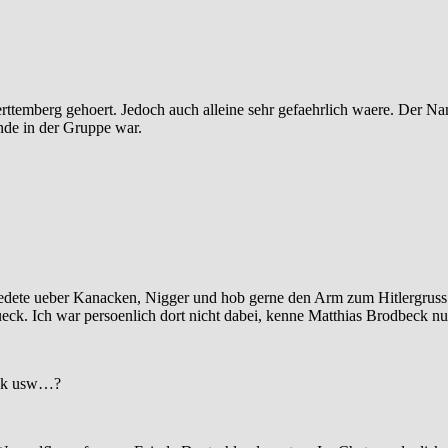
Wuerttemberg gehoert. Jedoch auch alleine sehr gefaehrlich waere. Der
nde in der Gruppe war.
edete ueber Kanacken, Nigger und hob gerne den Arm zum Hitlergruss.
tueck. Ich war persoenlich dort nicht dabei, kenne Matthias Brodbeck
ook usw…?