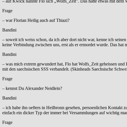
– auf Kwick nannte Flo sich „Wolfs_Zeit”. Das hatte etwas mit dem 
Frage
– war Florian Heilig auch auf Thiazi?
Bandini
– soweit ich weiss schon, da ich aber dort nicht war, kenne ich sein
keine Verbindung zwischen uns, erst als er ermordet wurde. Das hat m
Bandini
– was mich extrem gewundert hat, Flo hat Wolfs_Zeit geheissen und H
mit den saechsischen SSS verbandelt. (Skinheads Saechsische Schwei
Frage
– kennst Du Alexander Neidlein?
Bandini
– ich habe ihn oefters in Heilbronn gesehen, persoenlichen Kontakt zu
einfach ein dicker Typ der immer bei Versammlungen auf wichtig mac
Frage