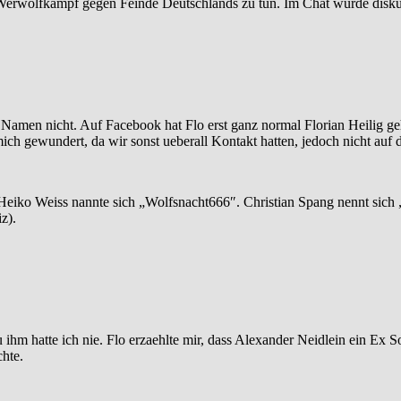
Werwolfkampf gegen Feinde Deutschlands zu tun. Im Chat wurde diskut
en Namen nicht. Auf Facebook hat Flo erst ganz normal Florian Heilig g
ich gewundert, da wir sonst ueberall Kontakt hatten, jedoch nicht auf 
eiko Weiss nannte sich „Wolfsnacht666″. Christian Spang nennt sich „
z).
 ihm hatte ich nie. Flo erzaehlte mir, dass Alexander Neidlein ein Ex S
hte.