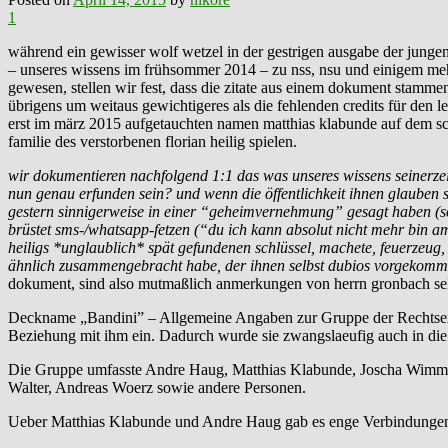
1
während ein gewisser wolf wetzel in der gestrigen ausgabe der jungen
– unseres wissens im frühsommer 2014 – zu nss, nsu und einigem mehr
gewesen, stellen wir fest, dass die zitate aus einem dokument stamme
übrigens um weitaus gewichtigeres als die fehlenden credits für den 
erst im märz 2015 aufgetauchten namen matthias klabunde auf dem sch
familie des verstorbenen florian heilig spielen.
wir dokumentieren nachfolgend 1:1 das was unseres wissens seinerzeit
nun genau erfunden sein? und wenn die öffentlichkeit ihnen glauben so
gestern sinnigerweise in einer “geheimvernehmung” gesagt haben (sol
brüstet sms-/whatsapp-fetzen (“du ich kann absolut nicht mehr bin am
heiligs *unglaublich* spät gefundenen schlüssel, machete, feuerzeug,
ähnlich zusammengebracht habe, der ihnen selbst dubios vorgekom
dokument, sind also mutmaßlich anmerkungen von herrn gronbach sel
Deckname „Bandini” – Allgemeine Angaben zur Gruppe der Rechtsextr
Beziehung mit ihm ein. Dadurch wurde sie zwangslaeufig auch in die 
Die Gruppe umfasste Andre Haug, Matthias Klabunde, Joscha Wimmer
Walter, Andreas Woerz sowie andere Personen.
Ueber Matthias Klabunde und Andre Haug gab es enge Verbindungen 