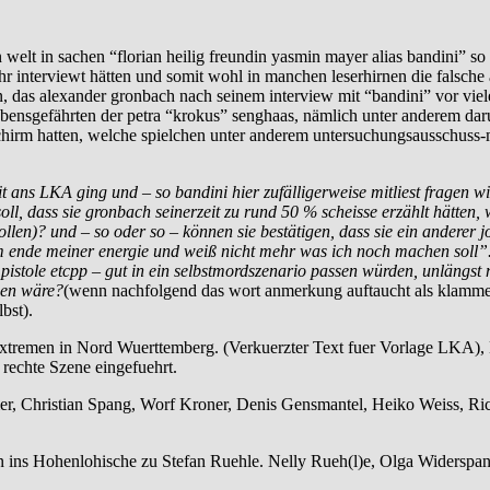
 welt in sachen “florian heilig freundin yasmin mayer alias bandini” 
 interviewt hätten und somit wohl in manchen leserhirnen die falsche
n, das alexander gronbach nach seinem interview mit “bandini” vor vie
lebensgefährten der petra “krokus” senghaas, nämlich unter anderem da
irm hatten, welche spielchen unter anderem untersuchungsausschuss-mit
 ans LKA ging und – so bandini hier zufälligerweise mitliest fragen wir
ll, dass sie gronbach seinerzeit zu rund 50 % scheisse erzählt hätten,
len)? und – so oder so – können sie bestätigen, dass sie ein anderer j
 ende meiner energie und weiß nicht mehr was ich noch machen soll”.) v
 pistole etcpp – gut in ein selbstmordszenario passen würden, unlängst
men wäre?
(wenn nachfolgend das wort anmerkung auftaucht als klamme
bst).
emen in Nord Wuerttemberg. (Verkuerzter Text fuer Vorlage LKA), Ba
rechte Szene eingefuehrt.
, Christian Spang, Worf Kroner, Denis Gensmantel, Heiko Weiss, Rich
ins Hohenlohische zu Stefan Ruehle. Nelly Rueh(l)e, Olga Widerspan