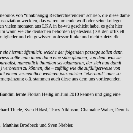
so nebulös von “unabhängig Recherchierenden” schrieb, die diese dame
 assoziation weckten, das wären am ende wolf oder seine kollegen
len vielen monaten ans LKA in ba-wü geschickt habe. es geht hier
rum wann welche deutschen behörden (spätestens!) zB den offiziell
glieder und ein gewisser professor funke und nicht zuletzt die
 sie hiermit öffentlich: welche der folgenden passage sollen denn
 wieso sollte man ihnen dann eine silbe glauben, von dem, was sie
ournalist, namentlich thumilan selvakumaran, der sich nun damit
erbreiten zu können, die – zufällig wie die zufälligerweise von
 mit einem vermeintlich weiteren journalisten “eberhard” oder so
rnergänzung o.ä. stammen auch diese aus dem uns vorliegenden
ndini lernte Florian Heilig im Juni 2010 kennen und ging eine
ard Thiele, Sven Hidasi, Tracy Atkinson, Chamaine Walter, Dennis
, Matthias Brodbeck und Sven Niebler.