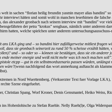
 welt in sachen “florian heilig freundin yasmin mayer alias bandini” 
 interviewt hätten und somit wohl in manchen leserhirnen die falsche
n, das alexander gronbach nach seinem interview mit “bandini” vor vie
lebensgefährten der petra “krokus” senghaas, nämlich unter anderem da
irm hatten, welche spielchen unter anderem untersuchungsausschuss-mit
 ans LKA ging und – so bandini hier zufälligerweise mitliest fragen wir
ll, dass sie gronbach seinerzeit zu rund 50 % scheisse erzählt hätten,
len)? und – so oder so – können sie bestätigen, dass sie ein anderer j
 ende meiner energie und weiß nicht mehr was ich noch machen soll”.) v
 pistole etcpp – gut in ein selbstmordszenario passen würden, unlängst
men wäre?
(wenn nachfolgend das wort anmerkung auftaucht als klamme
bst).
emen in Nord Wuerttemberg. (Verkuerzter Text fuer Vorlage LKA), Ba
rechte Szene eingefuehrt.
, Christian Spang, Worf Kroner, Denis Gensmantel, Heiko Weiss, Rich
ins Hohenlohische zu Stefan Ruehle. Nelly Rueh(l)e, Olga Widerspan