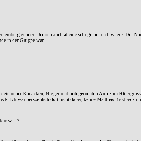
Wuerttemberg gehoert. Jedoch auch alleine sehr gefaehrlich waere. Der
nde in der Gruppe war.
edete ueber Kanacken, Nigger und hob gerne den Arm zum Hitlergruss.
tueck. Ich war persoenlich dort nicht dabei, kenne Matthias Brodbeck
ook usw…?