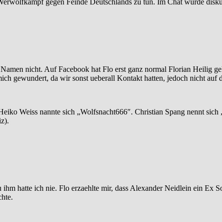
Werwolfkampf gegen Feinde Deutschlands zu tun. Im Chat wurde diskut
en Namen nicht. Auf Facebook hat Flo erst ganz normal Florian Heilig g
ich gewundert, da wir sonst ueberall Kontakt hatten, jedoch nicht auf 
eiko Weiss nannte sich „Wolfsnacht666″. Christian Spang nennt sich „
z).
 ihm hatte ich nie. Flo erzaehlte mir, dass Alexander Neidlein ein Ex S
hte.