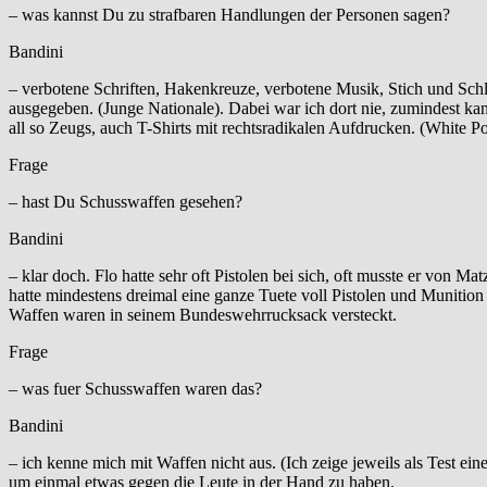
– was kannst Du zu strafbaren Handlungen der Personen sagen?
Bandini
– verbotene Schriften, Hakenkreuze, verbotene Musik, Stich und Sc
ausgegeben. (Junge Nationale). Dabei war ich dort nie, zumindest ka
all so Zeugs, auch T-Shirts mit rechtsradikalen Aufdrucken. (White 
Frage
– hast Du Schusswaffen gesehen?
Bandini
– klar doch. Flo hatte sehr oft Pistolen bei sich, oft musste er von
hatte mindestens dreimal eine ganze Tuete voll Pistolen und Munition
Waffen waren in seinem Bundeswehrrucksack versteckt.
Frage
– was fuer Schusswaffen waren das?
Bandini
– ich kenne mich mit Waffen nicht aus. (Ich zeige jeweils als Test ein
um einmal etwas gegen die Leute in der Hand zu haben.