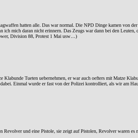
hlagwaffen hatten alle. Das war normal. Die NPD Dinge kamen von der
nn ich mich daran nicht erinnern. Das Zeugs war dann bei den Leuten, 
Power, Division 88, Protest 1 Mai usw…)
 Matze Klabunde Tueten uebernehmen, er war auch oefters mit Matze Kla
 dabei. Einmal wurde er fast von der Polizei kontrolliert, als wir am H
en Revolver und eine Pistole, sie zeigt auf Pistolen, Revolver waren es 