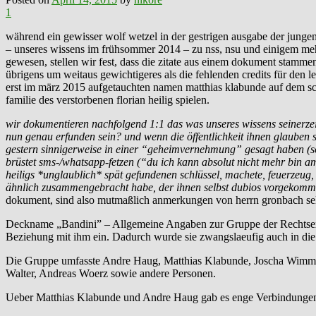
1
während ein gewisser wolf wetzel in der gestrigen ausgabe der jungen
– unseres wissens im frühsommer 2014 – zu nss, nsu und einigem mehr
gewesen, stellen wir fest, dass die zitate aus einem dokument stamme
übrigens um weitaus gewichtigeres als die fehlenden credits für den 
erst im märz 2015 aufgetauchten namen matthias klabunde auf dem sch
familie des verstorbenen florian heilig spielen.
wir dokumentieren nachfolgend 1:1 das was unseres wissens seinerzeit
nun genau erfunden sein? und wenn die öffentlichkeit ihnen glauben so
gestern sinnigerweise in einer “geheimvernehmung” gesagt haben (sol
brüstet sms-/whatsapp-fetzen (“du ich kann absolut nicht mehr bin am
heiligs *unglaublich* spät gefundenen schlüssel, machete, feuerzeug,
ähnlich zusammengebracht habe, der ihnen selbst dubios vorgekom
dokument, sind also mutmaßlich anmerkungen von herrn gronbach sel
Deckname „Bandini” – Allgemeine Angaben zur Gruppe der Rechtsextr
Beziehung mit ihm ein. Dadurch wurde sie zwangslaeufig auch in die 
Die Gruppe umfasste Andre Haug, Matthias Klabunde, Joscha Wimmer
Walter, Andreas Woerz sowie andere Personen.
Ueber Matthias Klabunde und Andre Haug gab es enge Verbindungen 