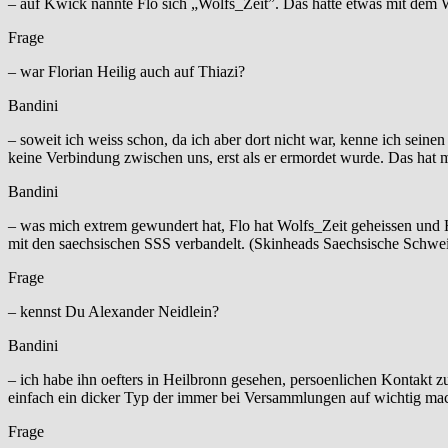
– auf Kwick nannte Flo sich „Wolfs_Zeit”. Das hatte etwas mit dem 
Frage
– war Florian Heilig auch auf Thiazi?
Bandini
– soweit ich weiss schon, da ich aber dort nicht war, kenne ich sein
keine Verbindung zwischen uns, erst als er ermordet wurde. Das hat m
Bandini
– was mich extrem gewundert hat, Flo hat Wolfs_Zeit geheissen und H
mit den saechsischen SSS verbandelt. (Skinheads Saechsische Schwei
Frage
– kennst Du Alexander Neidlein?
Bandini
– ich habe ihn oefters in Heilbronn gesehen, persoenlichen Kontakt zu
einfach ein dicker Typ der immer bei Versammlungen auf wichtig mac
Frage