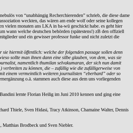
so nebulös von “unabhängig Recherchierenden” schrieb, die diese dame
 assoziation weckten, das wären am ende wolf oder seine kollegen
len vielen monaten ans LKA in ba-wü geschickt habe. es geht hier
rum wann welche deutschen behörden (spätestens!) zB den offiziell
glieder und ein gewisser professor funke und nicht zuletzt die
 sie hiermit öffentlich: welche der folgenden passage sollen denn
 wieso sollte man ihnen dann eine silbe glauben, von dem, was sie
ournalist, namentlich thumilan selvakumaran, der sich nun damit
erbreiten zu können, die – zufällig wie die zufälligerweise von
 mit einem vermeintlich weiteren journalisten “eberhard” oder so
rnergänzung o.ä. stammen auch diese aus dem uns vorliegenden
ndini lernte Florian Heilig im Juni 2010 kennen und ging eine
ard Thiele, Sven Hidasi, Tracy Atkinson, Chamaine Walter, Dennis
, Matthias Brodbeck und Sven Niebler.