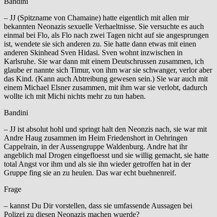
Bandini
– JJ (Spitzname von Chamaine) hatte eigentlich mit allen mir
bekannten Neonazis sexuelle Verhaeltnisse. Sie versuchte es auch
einmal bei Flo, als Flo nach zwei Tagen nicht auf sie angesprungen
ist, wendete sie sich anderen zu. Sie hatte dann etwas mit einen
anderen Skinhead Sven Hidasi. Sven wohnt inzwischen in
Karlsruhe. Sie war dann mit einem Deutschrussen zusammen, ich
glaube er nannte sich Timur, von ihm war sie schwanger, verlor aber
das Kind. (Kann auch Abtreibung gewesen sein.) Sie war auch mit
einem Michael Elsner zusammen, mit ihm war sie verlobt, dadurch
wollte ich mit Michi nichts mehr zu tun haben.
Bandini
– JJ ist absolut hohl und springt halt den Neonzis nach, sie war mit
Andre Haug zusammen im Heim Friedenshort in Oehringen
Cappelrain, in der Aussengruppe Waldenburg. Andre hat ihr
angeblich mal Drogen eingefloesst und sie willig gemacht, sie hatte
total Angst vor ihm und als sie ihn wieder getroffen hat in der
Gruppe fing sie an zu heulen. Das war echt buehnenreif.
Frage
– kannst Du Dir vorstellen, dass sie umfassende Aussagen bei
Polizei zu diesen Neonazis machen wuerde?