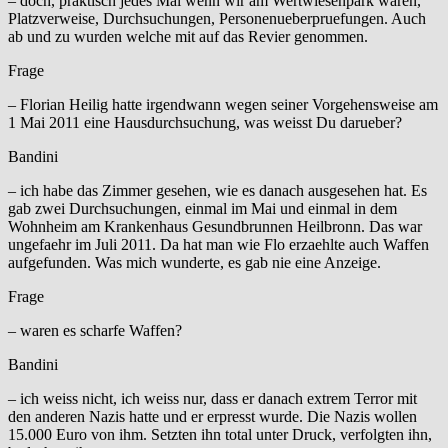
– doch, praktisch jedes Mal wenn wir am Wertwiesenpark waren,
Platzverweise, Durchsuchungen, Personenueberpruefungen. Auch
ab und zu wurden welche mit auf das Revier genommen.
Frage
– Florian Heilig hatte irgendwann wegen seiner Vorgehensweise am
1 Mai 2011 eine Hausdurchsuchung, was weisst Du darueber?
Bandini
– ich habe das Zimmer gesehen, wie es danach ausgesehen hat. Es
gab zwei Durchsuchungen, einmal im Mai und einmal in dem
Wohnheim am Krankenhaus Gesundbrunnen Heilbronn. Das war
ungefaehr im Juli 2011. Da hat man wie Flo erzaehlte auch Waffen
aufgefunden. Was mich wunderte, es gab nie eine Anzeige.
Frage
– waren es scharfe Waffen?
Bandini
– ich weiss nicht, ich weiss nur, dass er danach extrem Terror mit
den anderen Nazis hatte und er erpresst wurde. Die Nazis wollen
15.000 Euro von ihm. Setzten ihn total unter Druck, verfolgten ihn,