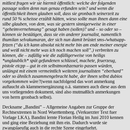
mitliest fragen wir sie hiermit öffentlich: welche der folgenden
passage sollen denn nun genau erfunden sein? und wenn die
öffentlichkeit ihnen glauben soll, dass sie gronbach seinerzeit zu
rund 50 % scheisse erzählt hätten, wieso sollte man ihnen dann eine
silbe glauben, von dem, was sie gestern sinnigerweise in einer
“geheimvernehmung” gesagt haben (sollen)? und – so oder so –
können sie bestätigen, dass sie ein anderer journalist, namentlich
thumilan selvakumaran, der sich nun damit brüstet sms-/whatsapp-
fetzen (“du ich kann absolut nicht mehr bin am ende meiner energie
und weiß nicht mehr was ich noch machen soll”.) verbreiten zu
können, die – zufällig wie die zufälligerweise von heiligs
*unglaublich* spät gefundenen schlüssel, machete, feuerzeug,
pistole etcpp – gut in ein selbstmordszenario passen würden,
unlängst mit einem vermeintlich weiteren journalisten “eberhard”
oder so ähnlich zusammengebracht habe, der ihnen selbst dubios
vorgekommen wäre?
(wenn nachfolgend das wort anmerkung
auftaucht als klammernergänzung o.ä. stammen auch diese aus dem
uns vorliegenden dokument, sind also mutmaßlich anmerkungen
von herrn gronbach selbst).
Deckname „Bandini” – Allgemeine Angaben zur Gruppe der
Rechtsextremen in Nord Wuerttemberg. (Verkuerzter Text fuer
Vorlage LKA), Bandini lernte Florian Heilig im Juni 2010 kennen
und ging eine Beziehung mit ihm ein. Dadurch wurde sie
zwangslaeufig auch in die rechte Szene eingefuehrt.