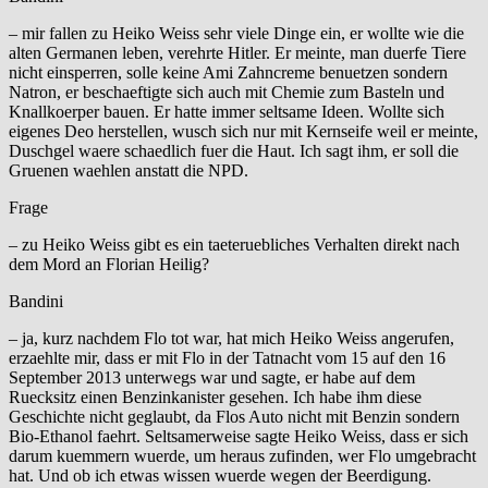
– mir fallen zu Heiko Weiss sehr viele Dinge ein, er wollte wie die
alten Germanen leben, verehrte Hitler. Er meinte, man duerfe Tiere
nicht einsperren, solle keine Ami Zahncreme benuetzen sondern
Natron, er beschaeftigte sich auch mit Chemie zum Basteln und
Knallkoerper bauen. Er hatte immer seltsame Ideen. Wollte sich
eigenes Deo herstellen, wusch sich nur mit Kernseife weil er meinte,
Duschgel waere schaedlich fuer die Haut. Ich sagt ihm, er soll die
Gruenen waehlen anstatt die NPD.
Frage
– zu Heiko Weiss gibt es ein taeteruebliches Verhalten direkt nach
dem Mord an Florian Heilig?
Bandini
– ja, kurz nachdem Flo tot war, hat mich Heiko Weiss angerufen,
erzaehlte mir, dass er mit Flo in der Tatnacht vom 15 auf den 16
September 2013 unterwegs war und sagte, er habe auf dem
Ruecksitz einen Benzinkanister gesehen. Ich habe ihm diese
Geschichte nicht geglaubt, da Flos Auto nicht mit Benzin sondern
Bio-Ethanol faehrt. Seltsamerweise sagte Heiko Weiss, dass er sich
darum kuemmern wuerde, um heraus zufinden, wer Flo umgebracht
hat. Und ob ich etwas wissen wuerde wegen der Beerdigung.