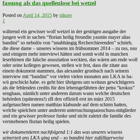
fassung als das quellenlose bei wetzel
Posted on
April 14, 2015
by
nikore
1
während ein gewisser wolf wetzel in der gestrigen ausgabe der
jungen welt in sachen “florian heilig freundin yasmin mayer alias
bandini” so nebulös von “unabhängig Recherchierenden” schrieb,
die diese dame – unseres wissens im frühsommer 2014 – zu nss, nsu
und einigem mehr interviewt hätten und somit wohl in manchen
leserhirnen die falsche assoziation weckten, das wären am ende wolf
oder seine kollegen gewesen, stellen wir fest, dass die zitate aus
einem dokument stammen, das alexander gronbach nach seinem
interview mit “bandini” vor vielen vielen monaten ans LKA in ba-
wü geschickt habe. es geht hier übrigens um weitaus gewichtigeres
als die fehlenden credits für den lebensgefährten der petra “krokus”
senghaas, nämlich unter anderem darum wann welche deutschen
behörden (spätestens!) zB den offiziell erst im märz 2015
aufgetauchten namen matthias klabunde auf dem schirm hatten,
welche spielchen unter anderem untersuchungsausschuss-mitglieder
und ein gewisser professor funke und nicht zuletzt die familie des
verstorbenen florian heilig spielen.
wir dokumentieren nachfolgend 1:1 das was unseres wissens
seinerzeit ans LKA ging und – so bandini hier zufälligerweise