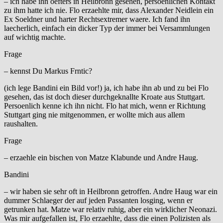
– ich habe ihn oefters in Heilbronn gesehen, persoenlichen Kontakt
zu ihm hatte ich nie. Flo erzaehlte mir, dass Alexander Neidlein ein
Ex Soeldner und harter Rechtsextremer waere. Ich fand ihn
laecherlich, einfach ein dicker Typ der immer bei Versammlungen
auf wichtig machte.
Frage
– kennst Du Markus Frntic?
(ich lege Bandini ein Bild vor!) ja, ich habe ihn ab und zu bei Flo
gesehen, das ist doch dieser durchgeknallte Kroate aus Stuttgart.
Persoenlich kenne ich ihn nicht. Flo hat mich, wenn er Richtung
Stuttgart ging nie mitgenommen, er wollte mich aus allem
raushalten.
Frage
– erzaehle ein bischen von Matze Klabunde und Andre Haug.
Bandini
– wir haben sie sehr oft in Heilbronn getroffen. Andre Haug war ein
dummer Schlaeger der auf jeden Passanten losging, wenn er
getrunken hat. Matze war relativ ruhig, aber ein wirklicher Neonazi.
Was mir aufgefallen ist, Flo erzaehlte, dass die einen Polizisten als