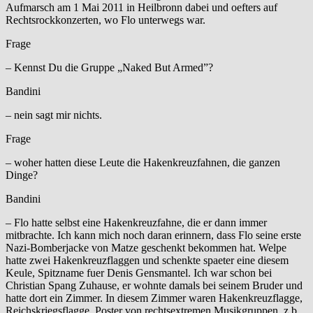
Aufmarsch am 1 Mai 2011 in Heilbronn dabei und oefters auf
Rechtsrockkonzerten, wo Flo unterwegs war.
Frage
– Kennst Du die Gruppe „Naked But Armed”?
Bandini
– nein sagt mir nichts.
Frage
– woher hatten diese Leute die Hakenkreuzfahnen, die ganzen
Dinge?
Bandini
– Flo hatte selbst eine Hakenkreuzfahne, die er dann immer
mitbrachte. Ich kann mich noch daran erinnern, dass Flo seine erste
Nazi-Bomberjacke von Matze geschenkt bekommen hat. Welpe
hatte zwei Hakenkreuzflaggen und schenkte spaeter eine diesem
Keule, Spitzname fuer Denis Gensmantel. Ich war schon bei
Christian Spang Zuhause, er wohnte damals bei seinem Bruder und
hatte dort ein Zimmer. In diesem Zimmer waren Hakenkreuzflagge,
Reichskriegsflagge, Poster von rechtsextremen Musikgruppen, z.b.