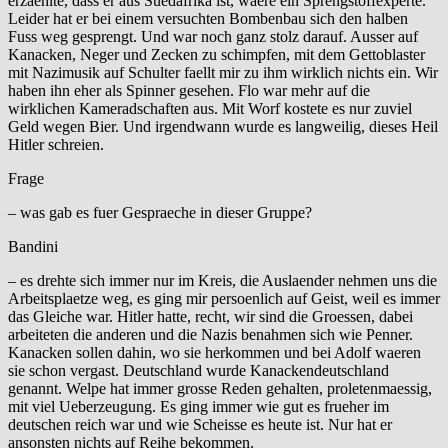
erzaehlte, dass er aus Suedafrika ist, waere ein Sprengstoffexperte.
Leider hat er bei einem versuchten Bombenbau sich den halben
Fuss weg gesprengt. Und war noch ganz stolz darauf. Ausser auf
Kanacken, Neger und Zecken zu schimpfen, mit dem Gettoblaster
mit Nazimusik auf Schulter faellt mir zu ihm wirklich nichts ein. Wir
haben ihn eher als Spinner gesehen. Flo war mehr auf die
wirklichen Kameradschaften aus. Mit Worf kostete es nur zuviel
Geld wegen Bier. Und irgendwann wurde es langweilig, dieses Heil
Hitler schreien.
Frage
– was gab es fuer Gespraeche in dieser Gruppe?
Bandini
– es drehte sich immer nur im Kreis, die Auslaender nehmen uns die
Arbeitsplaetze weg, es ging mir persoenlich auf Geist, weil es immer
das Gleiche war. Hitler hatte, recht, wir sind die Groessen, dabei
arbeiteten die anderen und die Nazis benahmen sich wie Penner.
Kanacken sollen dahin, wo sie herkommen und bei Adolf waeren
sie schon vergast. Deutschland wurde Kanackendeutschland
genannt. Welpe hat immer grosse Reden gehalten, proletenmaessig,
mit viel Ueberzeugung. Es ging immer wie gut es frueher im
deutschen reich war und wie Scheisse es heute ist. Nur hat er
ansonsten nichts auf Reihe bekommen.