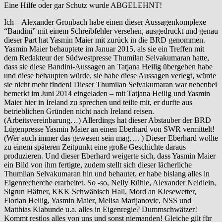
Eine Hilfe oder gar Schutz wurde ABGELEHNT!
Ich – Alexander Gronbach habe einen dieser Aussagenkomplexe
“Bandini” mit einem Schreibfehler versehen, ausgedruckt und genau
dieser Part hat Yasmin Maier mit zurück in die BRD genommen.
Yasmin Maier behauptete im Januar 2015, als sie ein Treffen mit
dem Redakteur der Südwestpresse Thumilan Selvakumaran hatte,
dass sie diese Bandini-Aussagen an Tatjana Heilig übergeben habe
und diese behaupten würde, sie habe diese Aussagen verlegt, würde
sie nicht mehr finden! Dieser Thumilan Selvakumaran war nebenbei
bemerkt im Juni 2014 eingeladen – mit Tatjana Heilig und Yasmin
Maier hier in Ireland zu sprechen und teilte mit, er durfte aus
betrieblichen Gründen nicht nach Ireland reisen.
(Arbeitsvereinbarung…) Allerdings hat dieser Abstauber der BRD
Lügenpresse Yasmin Maier an einen Eberhard von SWR vermittelt!
(Wer auch immer das gewesen sein mag…. ) Dieser Eberhard wollte
zu einem späteren Zeitpunkt eine große Geschichte daraus
produzieren. Und dieser Eberhard weigerte sich, dass Yasmin Maier
ein Bild von ihm fertigte, zudem stellt sich dieser lächerliche
Thumilan Selvakumaran hin und behautet, er habe bislang alles in
Eigenrecherche erarbeitet. So -so, Nelly Rühle, Alexander Neidlein,
Sigrun Häfner, KKK Schwäbisch Hall, Mord an Kiesewetter,
Florian Heilig, Yasmin Maier, Melisa Marijanovic, NSS und
Matthias Klabunde u.a. alles in Eigenregie? Dummschwätzer!
Kommt restlos alles von uns und sonst niemanden! Gleiche gilt für