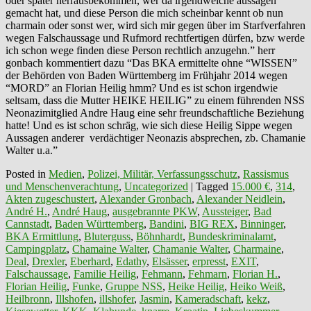
oder später herrausbekommen, wer da irgendwelche aussagen
gemacht hat, und diese Person die mich scheinbar kennt ob nun
charmain oder sonst wer, wird sich mir gegen über im Starfverfahren
wegen Falschaussage und Rufmord rechtfertigen dürfen, bzw werde
ich schon wege finden diese Person rechtlich anzugehn.” herr
gonbach kommentiert dazu “Das BKA ermittelte ohne “WISSEN”
der Behörden von Baden Württemberg im Frühjahr 2014 wegen
“MORD” an Florian Heilig hmm? Und es ist schon irgendwie
seltsam, dass die Mutter HEIKE HEILIG” zu einem führenden NSS
Neonazimitglied Andre Haug eine sehr freundschaftliche Beziehung
hatte! Und es ist schon schräg, wie sich diese Heilig Sippe wegen
Aussagen anderer verdächtiger Neonazis absprechen, zb. Chamanie
Walter u.a.”
Posted in
Medien
,
Polizei, Militär, Verfassungsschutz
,
Rassismus
und Menschenverachtung
,
Uncategorized
|
Tagged
15.000 €
,
314
,
Akten zugeschustert
,
Alexander Gronbach
,
Alexander Neidlein
,
André H.
,
André Haug
,
ausgebrannte PKW
,
Aussteiger
,
Bad
Cannstadt
,
Baden Württemberg
,
Bandini
,
BIG REX
,
Binninger
,
BKA Ermittlung
,
Bluterguss
,
Böhnhardt
,
Bundeskriminalamt
,
Campingplatz
,
Chamaine Walter
,
Chamanie Walter
,
Charmaine
,
Deal
,
Drexler
,
Eberhard
,
Edathy
,
Elsässer
,
erpresst
,
EXIT
,
Falschaussage
,
Familie Heilig
,
Fehmann
,
Fehmarn
,
Florian H.
,
Florian Heilig
,
Funke
,
Gruppe NSS
,
Heike Heilig
,
Heiko Weiß
,
Heilbronn
,
Illshofen
,
illshofer
,
Jasmin
,
Kameradschaft
,
kekz
,