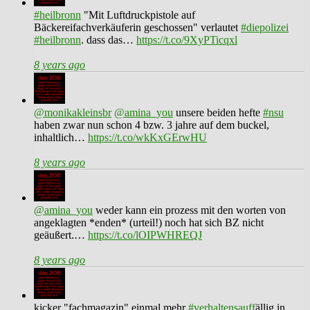
#heilbronn
"Mit Luftdruckpistole auf
Bäckereifachverkäuferin geschossen" verlautet
#diepolizei
#heilbronn
. dass das…
https://t.co/9XyPTicqxl
8 years ago
@monikakleinsbr
@amina_you
unsere beiden hefte
#nsu
haben zwar nun schon 4 bzw. 3 jahre auf dem buckel,
inhaltlich…
https://t.co/wkKxGErwHU
8 years ago
@amina_you
weder kann ein prozess mit den worten von
angeklagten *enden* (urteil!) noch hat sich BZ nicht
geäußert.…
https://t.co/lOIPWHREQJ
8 years ago
kicker "fachmagazin" einmal mehr
#verhaltensauff
ällig in