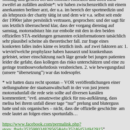
zweifel an zufällen auslöste*: wir haben zwischenzeitlich mit einem
anerkannten berliner arzt, der u.a. im bereich der sportmedizin und
als lehrpraxis der charity tätig ist und dem wir v.a. selbst seit ende
der 1990er jahre persönlich vertrauen, gesprochen: und der sagt für
uns letztlich überraschend klar, dass der vorgang dienstag auf
samstag, motorradsturz hin zur embolie mit den in den beiden
offiziellen STA-meldungen genannten eckinformationen tatsächlich
sehr plausibel scheine als theoretischer fall. zur frage eines
konkreten falles indes käme es letztlich insb. auf zwei faktoren an: 1.
wieviel/welche prophylaxe haben hausarzt und krankenhaus
geleistet, seiner einschätzung nach läge gerade bei jungen patienten
leider die gefahr, dass kollegen das risko unterschätzen und eine zu
geringe trombosevorkehrdosis verabreichen. 2. wie bewegungsfaul
(unsere “übersetzung”) war das todesopfer.
* wir hatten dazu recht spontan – VOR veröffentlichungen einer
stellungnahme der staatsanwaltschaft in der von just jenem
motorradunfall die rede sein sollte auf diversen kanälen
kommentiert; “evtl. ansatzweise glück für nsu-aufklärung, dass
melisa bei ihrem unfall dieser tage “nur” prelung und bluterguss
hatte und nix organisches – nicht, dass die offizielle geschichte am
ende lautet an folgen eines sportunfalls…
https://www.facebook.com/permalink.php?
story_fbid=353598034829565&id=352464534942915
”