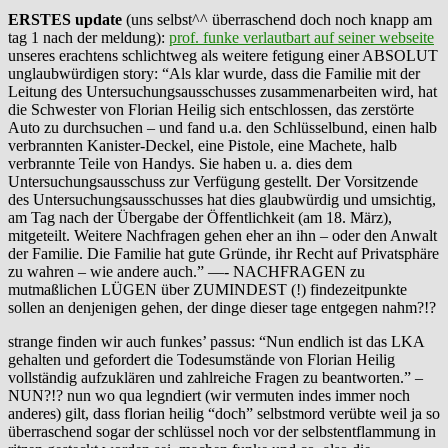
ERSTES update
(uns selbst^^ überraschend doch noch knapp am
tag 1 nach der meldung):
prof. funke verlautbart auf seiner webseite
unseres erachtens schlichtweg als weitere fetigung einer ABSOLUT
unglaubwürdigen story: “Als klar wurde, dass die Familie mit der
Leitung des Untersuchungsausschusses zusammenarbeiten wird, hat
die Schwester von Florian Heilig sich entschlossen, das zerstörte
Auto zu durchsuchen – und fand u.a. den Schlüsselbund, einen halb
verbrannten Kanister-Deckel, eine Pistole, eine Machete, halb
verbrannte Teile von Handys. Sie haben u. a. dies dem
Untersuchungsausschuss zur Verfügung gestellt. Der Vorsitzende
des Untersuchungsausschusses hat dies glaubwürdig und umsichtig,
am Tag nach der Übergabe der Öffentlichkeit (am 18. März),
mitgeteilt. Weitere Nachfragen gehen eher an ihn – oder den Anwalt
der Familie. Die Familie hat gute Gründe, ihr Recht auf Privatsphäre
zu wahren – wie andere auch.” —- NACHFRAGEN zu
mutmaßlichen LÜGEN über ZUMINDEST (!) findezeitpunkte
sollen an denjenigen gehen, der dinge dieser tage entgegen nahm?!?
strange finden wir auch funkes’ passus: “Nun endlich ist das LKA
gehalten und gefordert die Todesumstände von Florian Heilig
vollständig aufzuklären und zahlreiche Fragen zu beantworten.” –
NUN?!? nun wo qua legndiert (wir vermuten indes immer noch
anderes) gilt, dass florian heilig “doch” selbstmord verübte weil ja so
überraschend sogar der schlüssel noch vor der selbstentflammung in