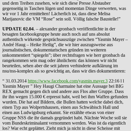
und dem Treiben zusehen, wie sich diese Presse Abstauber
gegenseitig in Taschen lügen und momentan Dinge verwerten, was
wir vor 1 Jahr ermittelten! Lächerlich ist, dass diese Melisa
Marijanovic die VM “Rose” sein soll. Völlig falsche Baustelle!”
UPDATE 02.04
. – alexander gronbach veröffentlichte in der
besagten facebookgruppe heute auch noch auf uns absolut
authentisch wirkende gesprächsauszüge zwischen “Yasmin Mayer –
André Haug – Heike Heilig”, die wir hier auszugsweise aus
journalistischen, dokumentarischen gründen im weiteren
unkommentiert “spiegeln”; über rechtsfragen wie herr gronbach da
rangekommen sein mag oder ähnlichem: das können wir nicht
beurteilen, sehen aber die seit jahren verhinderte aufklärung im
nsu/nss-komplex als so gewichtig an, dass wir dies dokumentieren:
“ 31.03.2014
https://www.facebook.com/yasmin.mayer.3
22:16 l l
Yasmin Mayer ” Hey Haugi Charmaine hat eine Aussage bei BIG
REX gemacht gegen dich und andere aus Flos alter Gruppe. Dass
ihr ihn wegen 15.000 € erpresst habt, weil bei ihm Waffen gefunden
wurden. Die hat auf Bildern, die Bullen hatten welche dabei dich,
einen Typ aus Wolpertshausen, einen aus Schwäbisch Hall und
einen aus Ludwigsburg erkannt. Sie erzählte etwas von einer
Gruppe NSS die ihr damals gegründet habt. Nächste Woche soll sie
vom Bundeskriminalamt vernommen werden. Was ist da eigentlich
los? War echt geplättet. Zieht mich ja nicht in diese Scheisse mit