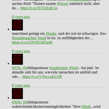
sachen #özil "Namen nannte
#Neuer
natürlich nicht, aber
da…
https://t.co/3l1VeEnK1q
8 years ago
manchmal genügt ein
#funke
. und der rest ist schweigen. btw:
#brandgutachter
#stolt
ist tot. zu auffälligkeiten der…
https://t.co/f3WDGM5a46
8 years ago
#NSU
#fr
ühlingsstrasse
#zauberauto
#Stolt
- hat jmd. 'ne
aktuelle zahl für uns, wieviele mesnchen im umfeld und
ode…
https://t.co/VNwcxkGs5P
8 years ago
#NSU
#fr
ühlingsstrasse
wahrscheinlichkeiten/unmöglichkeiten "Herr
#Stolt
...wird