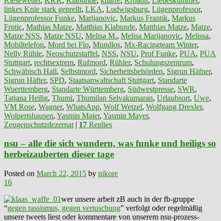
Kiesewetter
,
KKK
,
Klabunde
,
knarre
,
Kroatin
,
Liebeskummer
,
linkes Knie stark geprellt
,
LKA
,
Ludwigsburg
,
Lügenprofessor
,
Lügenprofessor Funke
,
Marijanovic
,
Markus Frantik
,
Markus
Frntic
,
Mathias Matze
,
Matthias Klabunde
,
Matthias Matze
,
Matze
,
Matze NSS
,
Matze NSU
,
Melisa M.
,
Melisa Marijanovic
,
Melissa
,
Mobiltelefon
,
Mord bei Flo
,
Mundlos
,
Mx-Racingteam Winter
,
Nelly Rühle
,
Neoschutzstaffel
,
NSS
,
NSU
,
Prof Funke
,
PUA
,
PUA
Stuttgart
,
rechtsextrem
,
Rufmord
,
Rühler
,
Schulungszentrum
,
Schwäbisch Hall
,
Selbstmord
,
Sicherheitsbehörden
,
Sigrun Häfner
,
Sigrun Häfter
,
SPD
,
Staatsanwaltschaft Stuttgart
,
Standarte
Wuerttemberg
,
Standarte Württemberg
,
Südwestpresse
,
SWR
,
Tatjana Heilig
,
Thumi
,
Thumilan Selvakumaran
,
Urlaubsort
,
Uwe
,
VM Rose
,
Wagner
,
WhatsApp
,
Wolf Wetzel
,
Wolfgang Drexler
,
Wolpertshausen
,
Yasmin Maier
,
Yasmin Mayer
,
Zeugenschutzdezernat
|
17
Replies
nsu – alle die sich wundern, was funke und heiligs so
herbeizauberten dieser tage
Posted on
March 22, 2015
by
nikore
16
wer unsere arbeit zB auch in der fb-gruppe
“
gegen rassismus, gegen vertuschung
” verfolgt oder regelmäßig
unsere tweets liest oder kommentare von unserem nsu-prozess-