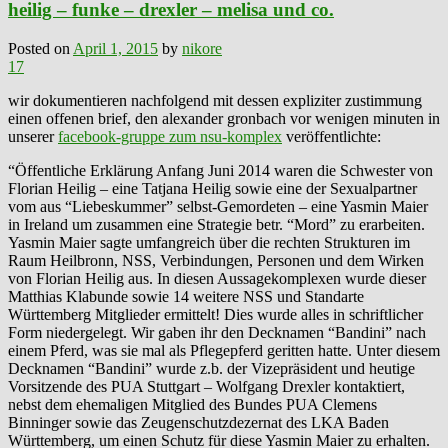
heilig – funke – drexler – melisa und co.
Posted on
April 1, 2015
by
nikore
17
wir dokumentieren nachfolgend mit dessen expliziter zustimmung
einen offenen brief, den alexander gronbach vor wenigen minuten in
unserer
facebook-gruppe zum nsu-komplex
veröffentlichte:
“Öffentliche Erklärung Anfang Juni 2014 waren die Schwester von
Florian Heilig – eine Tatjana Heilig sowie eine der Sexualpartner
vom aus “Liebeskummer” selbst-Gemordeten – eine Yasmin Maier
in Ireland um zusammen eine Strategie betr. “Mord” zu erarbeiten.
Yasmin Maier sagte umfangreich über die rechten Strukturen im
Raum Heilbronn, NSS, Verbindungen, Personen und dem Wirken
von Florian Heilig aus. In diesen Aussagekomplexen wurde dieser
Matthias Klabunde sowie 14 weitere NSS und Standarte
Württemberg Mitglieder ermittelt! Dies wurde alles in schriftlicher
Form niedergelegt. Wir gaben ihr den Decknamen “Bandini” nach
einem Pferd, was sie mal als Pflegepferd geritten hatte. Unter diesem
Decknamen “Bandini” wurde z.b. der Vizepräsident und heutige
Vorsitzende des PUA Stuttgart – Wolfgang Drexler kontaktiert,
nebst dem ehemaligen Mitglied des Bundes PUA Clemens
Binninger sowie das Zeugenschutzdezernat des LKA Baden
Württemberg, um einen Schutz für diese Yasmin Maier zu erhalten.