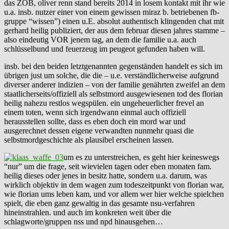
das ZOB, oliver renn stand bereits 2014 in losem kontakt mit ihr wie
u.a. insb. nutzer einer von einem gewissen miraz b. betriebenen fb-
gruppe “wissen”) einen u.E. absolut authentisch klingenden chat mit
gerhard heilig publiziert, der aus dem februar diesen jahres stamme –
also eindeutig VOR jenem tag, an dem die familie u.a. auch
schlüsselbund und feuerzeug im peugeot gefunden haben will.
insb. bei den beiden letztgenannten gegenständen handelt es sich im
übrigen just um solche, die die – u.e. verständlicherweise aufgrund
diverser anderer indizien – von der familie genährten zweifel an dem
staatlicherseits/offiziell als selbstmord ausgewiesenen tod des florian
heilig nahezu restlos wegspülen. ein ungeheuerlicher frevel an
einem toten, wenn sich irgendwann einmal auch offiziell
herausstellen sollte, dass es eben doch ein mord war und
ausgerechnet dessen eigene verwandten nunmehr quasi die
selbstmordgeschichte als plausibel erscheinen lassen.
um es zu unterstreichen, es geht hier keineswegs
“nur” um die frage, seit wievielen tagen oder eben monaten fam.
heilig dieses oder jenes in besitz hatte, sondern u.a. darum, was
wirklich objektiv in dem wagen zum todeszeitpunkt von florian war,
wie florian ums leben kam, und vor allem wer hier welche spielchen
spielt, die eben ganz gewaltig in das gesamte nsu-verfahren
hineinstrahlen. und auch im konkreten weit über die
schlagworte/gruppen nss und npd hinausgehen…