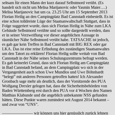
seltsam für einen Mann der kurz darauf Selbstmord verübt. (Es
handelt sich nicht um Melisa Marijanovic oder Yasmin Maier….)
Melisa Marijanovic hat um ca. 23.25 Uhr am 15 September 2013
Florian Heilig an den Campingplatz Bad Cannstadt einbestellt. Es ist
eine schon tolldreiste Lüge der Staatsanwaltschaft Stuttgart, dass in
Folge suggeriert wurde, dass sich Florian Heilig in Nähe zum LKA
Gebäude Selbstmord verübte und so sollte dargestellt werden, dass
er in seiner Verzweiflung vor dieser angeblichen Aussage in
räumlicher Nähe Selbstmord verübt habe. TATSACHE ist jedoch,
es gab gar kein Treffen in Bad Cannstadt mit BIG REX oder gar
LKA. Das ist eine reine Erfindung des zuständigen Staatsanwaltes
um den Tatort zu erklären! Florian Heilig sollte weitab von Bad
Cannstadt in der Nähe seines Schulungszentrums befragt werden.
Es gab keinerlei Grund, dass sich Florian Heilig am Campingplatz
in Bad Cannstadt befand, an dem Campingplatz wo sich in der
Vergangenheit auch schon Uwe Mundlos und Uwe Böhnhardt
“belegt” mit anderen Personen getroffen hatten! Ich Alexander
Gronbach sage mehr als deutlich, dass der Vorsitzende des PUA
Wolfgang Drexler gelogen hat, dass die Sicherheitsbehörden von
Baden Württemberg erst durch den PUA vor 4 Wochen den Namen
Matthias Klabunde und die angeblich unbekannte NSS gefunden
hätten. Diese Punkte waren zumindest seit August 2014 bekannt –
und zwar von “UNS”.
———————– wir können uns hier genüsslich zurück lehnen