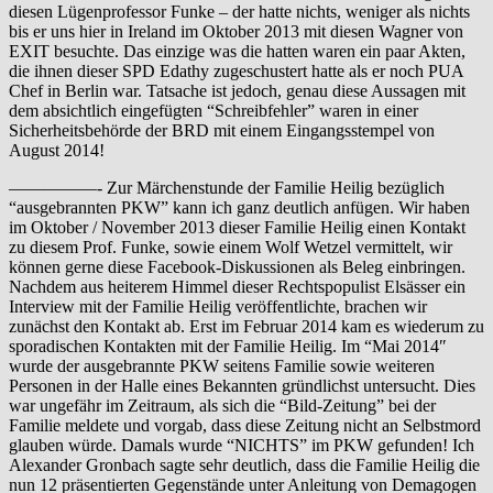
diesen Lügenprofessor Funke – der hatte nichts, weniger als nichts
bis er uns hier in Ireland im Oktober 2013 mit diesen Wagner von
EXIT besuchte. Das einzige was die hatten waren ein paar Akten,
die ihnen dieser SPD Edathy zugeschustert hatte als er noch PUA
Chef in Berlin war. Tatsache ist jedoch, genau diese Aussagen mit
dem absichtlich eingefügten “Schreibfehler” waren in einer
Sicherheitsbehörde der BRD mit einem Eingangsstempel von
August 2014!
—————- Zur Märchenstunde der Familie Heilig bezüglich
“ausgebrannten PKW” kann ich ganz deutlich anfügen. Wir haben
im Oktober / November 2013 dieser Familie Heilig einen Kontakt
zu diesem Prof. Funke, sowie einem Wolf Wetzel vermittelt, wir
können gerne diese Facebook-Diskussionen als Beleg einbringen.
Nachdem aus heiterem Himmel dieser Rechtspopulist Elsässer ein
Interview mit der Familie Heilig veröffentlichte, brachen wir
zunächst den Kontakt ab. Erst im Februar 2014 kam es wiederum zu
sporadischen Kontakten mit der Familie Heilig. Im “Mai 2014″
wurde der ausgebrannte PKW seitens Familie sowie weiteren
Personen in der Halle eines Bekannten gründlichst untersucht. Dies
war ungefähr im Zeitraum, als sich die “Bild-Zeitung” bei der
Familie meldete und vorgab, dass diese Zeitung nicht an Selbstmord
glauben würde. Damals wurde “NICHTS” im PKW gefunden! Ich
Alexander Gronbach sagte sehr deutlich, dass die Familie Heilig die
nun 12 präsentierten Gegenstände unter Anleitung von Demagogen