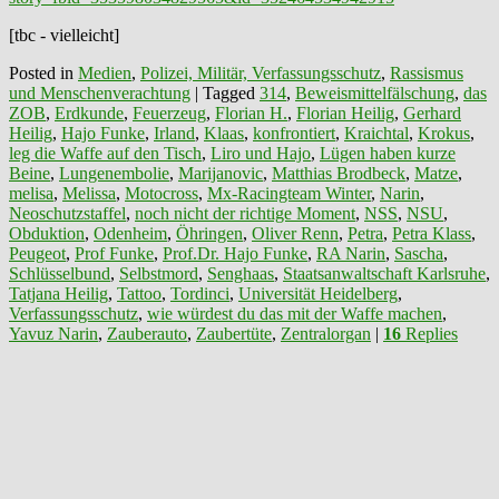
[tbc - vielleicht]
Posted in
Medien
,
Polizei, Militär, Verfassungsschutz
,
Rassismus
und Menschenverachtung
|
Tagged
314
,
Beweismittelfälschung
,
das
ZOB
,
Erdkunde
,
Feuerzeug
,
Florian H.
,
Florian Heilig
,
Gerhard
Heilig
,
Hajo Funke
,
Irland
,
Klaas
,
konfrontiert
,
Kraichtal
,
Krokus
,
leg die Waffe auf den Tisch
,
Liro und Hajo
,
Lügen haben kurze
Beine
,
Lungenembolie
,
Marijanovic
,
Matthias Brodbeck
,
Matze
,
melisa
,
Melissa
,
Motocross
,
Mx-Racingteam Winter
,
Narin
,
Neoschutzstaffel
,
noch nicht der richtige Moment
,
NSS
,
NSU
,
Obduktion
,
Odenheim
,
Öhringen
,
Oliver Renn
,
Petra
,
Petra Klass
,
Peugeot
,
Prof Funke
,
Prof.Dr. Hajo Funke
,
RA Narin
,
Sascha
,
Schlüsselbund
,
Selbstmord
,
Senghaas
,
Staatsanwaltschaft Karlsruhe
,
Tatjana Heilig
,
Tattoo
,
Tordinci
,
Universität Heidelberg
,
Verfassungsschutz
,
wie würdest du das mit der Waffe machen
,
Yavuz Narin
,
Zauberauto
,
Zaubertüte
,
Zentralorgan
|
16
Replies