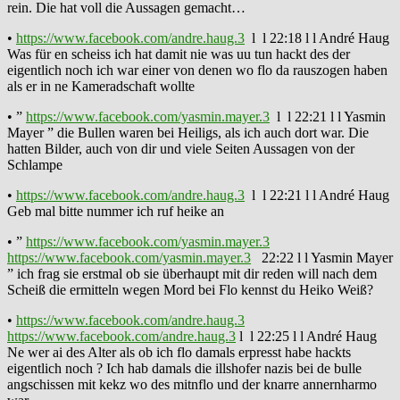
rein. Die hat voll die Aussagen gemacht…
•
https://www.facebook.com/andre.haug.3
l l 22:18 l l André Haug
Was für en scheiss ich hat damit nie was uu tun hackt des der
eigentlich noch ich war einer von denen wo flo da rauszogen haben
als er in ne Kameradschaft wollte
• ”
https://www.facebook.com/yasmin.mayer.3
l l 22:21 l l Yasmin
Mayer ” die Bullen waren bei Heiligs, als ich auch dort war. Die
hatten Bilder, auch von dir und viele Seiten Aussagen von der
Schlampe
•
https://www.facebook.com/andre.haug.3
l l 22:21 l l André Haug
Geb mal bitte nummer ich ruf heike an
• ”
https://www.facebook.com/yasmin.mayer.3
https://www.facebook.com/yasmin.mayer.3
22:22 l l Yasmin Mayer
” ich frag sie erstmal ob sie überhaupt mit dir reden will nach dem
Scheiß die ermitteln wegen Mord bei Flo kennst du Heiko Weiß?
•
https://www.facebook.com/andre.haug.3
https://www.facebook.com/andre.haug.3
l l 22:25 l l André Haug
Ne wer ai des Alter als ob ich flo damals erpresst habe hackts
eigentlich noch ? Ich hab damals die illshofer nazis bei de bulle
angschissen mit kekz wo des mitnflo und der knarre annernharmo