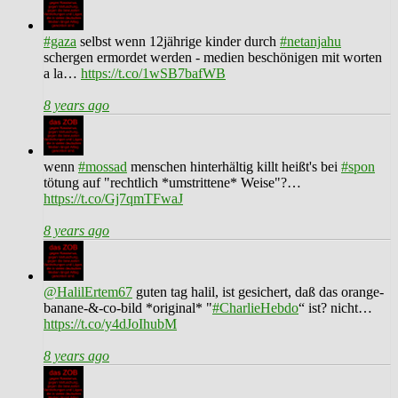
#gaza
selbst wenn 12jährige kinder durch
#netanjahu
schergen ermordet werden - medien beschönigen mit worten
a la…
https://t.co/1wSB7bafWB
8 years ago
wenn
#mossad
menschen hinterhältig killt heißt's bei
#spon
tötung auf "rechtlich *umstrittene* Weise"?…
https://t.co/Gj7qmTFwaJ
8 years ago
@HalilErtem67
guten tag halil, ist gesichert, daß das orange-
banane-&-co-bild *original* "
#CharlieHebdo
“ ist? nicht…
https://t.co/y4dJoIhubM
8 years ago