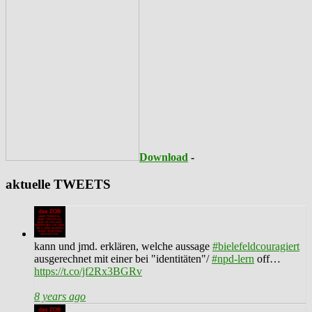
Download
-
aktuelle TWEETS
kann und jmd. erklären, welche aussage
#bielefeldcouragiert
ausgerechnet mit einer bei "identitäten"/
#npd-lern
off…
https://t.co/jf2Rx3BGRv
8 years ago