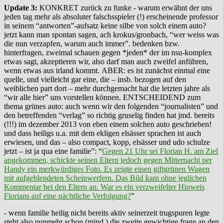
Update 3:
KONKRET zurück zu funke - warum erwähnt der uns
jeden tag mehr als absoluter falschsspieler (!) erscheinende professor
in seinem “antworten”-aufsatz keine silbe von solch einem auto?
jetzt kann man spontan sagen, ach krokus/gronbach, “wer weiss was
die nun verzapfen, warum auch immer”. bedenken bzw.
hinterfragen, zweimal schauen gegen *jeden* der im nsu-komplex
etwas sagt, akzeptieren wir, also darf man auch zweifel anführen,
wenn etwas aus irland kommt. ABER: es ist zunächst einmal eine
quelle, und vielleicht gar eine, die – insb. bezogen auf den
weiblichen part dort – mehr durchgemacht hat die letzten jahre als
“wir alle hier” uns vorstellen können. ENTSCHEIDEND zum
thema grünes auto: auch wenn wir den folgenden “journalisten” und
den betreffenden “verlag” so richtig gruselig finden hat jmd. bereits
(!!!) im dezember 2013 von eben einem solchen auto geschrieben!
und dass heiligs u.a. mit dem ekligen elsässer sprachen ist auch
erwiesen, und das – also compact, kopp, elsässer und udo schulze
jetzt – ist ja qua eine familie”: “
Gegen 21 Uhr sei Florian H. am Ziel
angekommen, schickte seinen Eltern jedoch gegen Mitternacht per
Handy ein merkwürdiges Foto. Es zeigte einen giftgrünen Wagen
mit aufgeblendeten Scheinwerfern. Das Bild kam ohne jeglichen
Kommentar bei den Eltern an. War es ein verzweifelter Hinweis
Florians auf eine nächtliche Verfolgung?
”
- wenn familie heilig nicht bereits aktiv seinerzeit trugspuren legte
steht also nunmehr schon (mind.) die zweite gewichtige frage an den