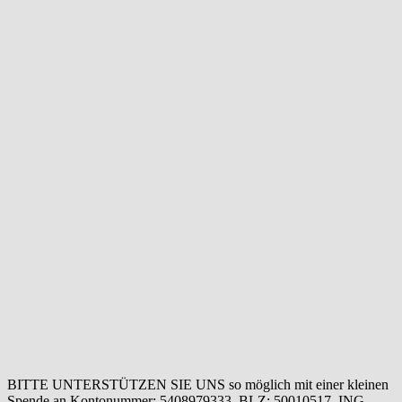
BITTE UNTERSTÜTZEN SIE UNS so möglich mit einer kleinen
Spende an Kontonummer: 5408979333, BLZ: 50010517, ING