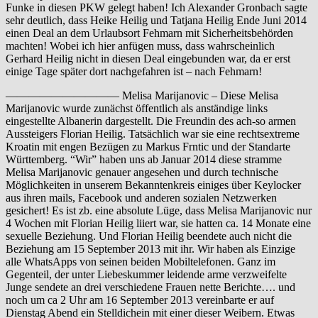
Funke in diesen PKW gelegt haben! Ich Alexander Gronbach sagte
sehr deutlich, dass Heike Heilig und Tatjana Heilig Ende Juni 2014
einen Deal an dem Urlaubsort Fehmarn mit Sicherheitsbehörden
machten! Wobei ich hier anfügen muss, dass wahrscheinlich
Gerhard Heilig nicht in diesen Deal eingebunden war, da er erst
einige Tage später dort nachgefahren ist – nach Fehmarn!
—————————— Melisa Marijanovic – Diese Melisa
Marijanovic wurde zunächst öffentlich als anständige links
eingestellte Albanerin dargestellt. Die Freundin des ach-so armen
Aussteigers Florian Heilig. Tatsächlich war sie eine rechtsextreme
Kroatin mit engen Bezügen zu Markus Frntic und der Standarte
Württemberg. “Wir” haben uns ab Januar 2014 diese stramme
Melisa Marijanovic genauer angesehen und durch technische
Möglichkeiten in unserem Bekanntenkreis einiges über Keylocker
aus ihren mails, Facebook und anderen sozialen Netzwerken
gesichert! Es ist zb. eine absolute Lüge, dass Melisa Marijanovic nur
4 Wochen mit Florian Heilig liiert war, sie hatten ca. 14 Monate eine
sexuelle Beziehung. Und Florian Heilig beendete auch nicht die
Beziehung am 15 September 2013 mit ihr. Wir haben als Einzige
alle WhatsApps von seinen beiden Mobiltelefonen. Ganz im
Gegenteil, der unter Liebeskummer leidende arme verzweifelte
Junge sendete an drei verschiedene Frauen nette Berichte…. und
noch um ca 2 Uhr am 16 September 2013 vereinbarte er auf
Dienstag Abend ein Stelldichein mit einer dieser Weibern. Etwas