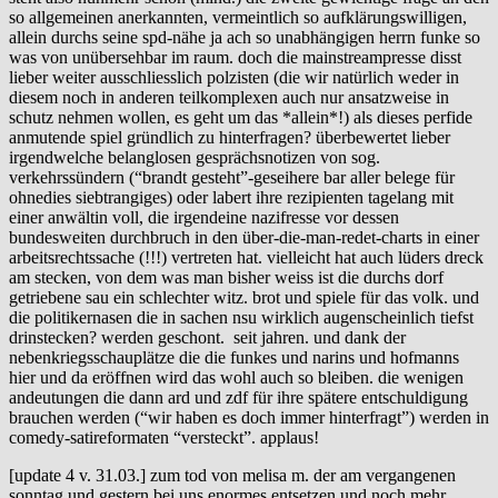
so allgemeinen anerkannten, vermeintlich so aufklärungswilligen,
allein durchs seine spd-nähe ja ach so unabhängigen herrn funke so
was von unübersehbar im raum. doch die mainstreampresse disst
lieber weiter ausschliesslich polzisten (die wir natürlich weder in
diesem noch in anderen teilkomplexen auch nur ansatzweise in
schutz nehmen wollen, es geht um das *allein*!) als dieses perfide
anmutende spiel gründlich zu hinterfragen? überbewertet lieber
irgendwelche belanglosen gesprächsnotizen von sog.
verkehrssündern (“brandt gesteht”-geseihere bar aller belege für
ohnedies siebtrangiges) oder labert ihre rezipienten tagelang mit
einer anwältin voll, die irgendeine nazifresse vor dessen
bundesweiten durchbruch in den über-die-man-redet-charts in einer
arbeitsrechtssache (!!!) vertreten hat. vielleicht hat auch lüders dreck
am stecken, von dem was man bisher weiss ist die durchs dorf
getriebene sau ein schlechter witz. brot und spiele für das volk. und
die politikernasen die in sachen nsu wirklich augenscheinlich tiefst
drinstecken? werden geschont. seit jahren. und dank der
nebenkriegsschauplätze die die funkes und narins und hofmanns
hier und da eröffnen wird das wohl auch so bleiben. die wenigen
andeutungen die dann ard und zdf für ihre spätere entschuldigung
brauchen werden (“wir haben es doch immer hinterfragt”) werden in
comedy-satireformaten “versteckt”. applaus!
[update 4 v. 31.03.] zum tod von melisa m. der am vergangenen
sonntag und gestern bei uns enormes entsetzen und noch mehr