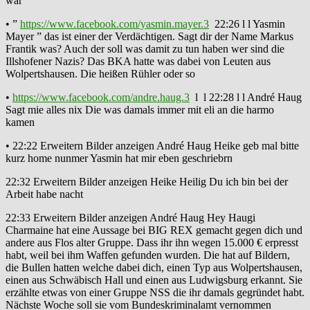
war
• ”
https://www.facebook.com/yasmin.mayer.3
22:26 l l Yasmin
Mayer ” das ist einer der Verdächtigen. Sagt dir der Name Markus
Frantik was? Auch der soll was damit zu tun haben wer sind die
Illshofener Nazis? Das BKA hatte was dabei von Leuten aus
Wolpertshausen. Die heißen Rühler oder so
•
https://www.facebook.com/andre.haug.3
l l 22:28 l l André Haug
Sagt mie alles nix Die was damals immer mit eli an die harmo
kamen
• 22:22 Erweitern Bilder anzeigen André Haug Heike geb mal bitte
kurz home nunmer Yasmin hat mir eben geschriebrn
22:32 Erweitern Bilder anzeigen Heike Heilig Du ich bin bei der
Arbeit habe nacht
22:33 Erweitern Bilder anzeigen André Haug Hey Haugi
Charmaine hat eine Aussage bei BIG REX gemacht gegen dich und
andere aus Flos alter Gruppe. Dass ihr ihn wegen 15.000 € erpresst
habt, weil bei ihm Waffen gefunden wurden. Die hat auf Bildern,
die Bullen hatten welche dabei dich, einen Typ aus Wolpertshausen,
einen aus Schwäbisch Hall und einen aus Ludwigsburg erkannt. Sie
erzählte etwas von einer Gruppe NSS die ihr damals gegründet habt.
Nächste Woche soll sie vom Bundeskriminalamt vernommen