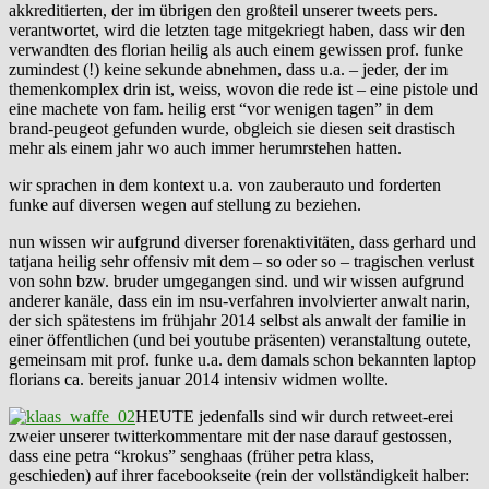
akkreditierten, der im übrigen den großteil unserer tweets pers.
verantwortet, wird die letzten tage mitgekriegt haben, dass wir den
verwandten des florian heilig als auch einem gewissen prof. funke
zumindest (!) keine sekunde abnehmen, dass u.a. – jeder, der im
themenkomplex drin ist, weiss, wovon die rede ist – eine pistole und
eine machete von fam. heilig erst “vor wenigen tagen” in dem
brand-peugeot gefunden wurde, obgleich sie diesen seit drastisch
mehr als einem jahr wo auch immer herumrstehen hatten.
wir sprachen in dem kontext u.a. von zauberauto und forderten
funke auf diversen wegen auf stellung zu beziehen.
nun wissen wir aufgrund diverser forenaktivitäten, dass gerhard und
tatjana heilig sehr offensiv mit dem – so oder so – tragischen verlust
von sohn bzw. bruder umgegangen sind. und wir wissen aufgrund
anderer kanäle, dass ein im nsu-verfahren involvierter anwalt narin,
der sich spätestens im frühjahr 2014 selbst als anwalt der familie in
einer öffentlichen (und bei youtube präsenten) veranstaltung outete,
gemeinsam mit prof. funke u.a. dem damals schon bekannten laptop
florians ca. bereits januar 2014 intensiv widmen wollte.
HEUTE jedenfalls sind wir durch retweet-erei
zweier unserer twitterkommentare mit der nase darauf gestossen,
dass eine petra “krokus” senghaas (früher petra klass,
geschieden) auf ihrer facebookseite (rein der vollständigkeit halber: