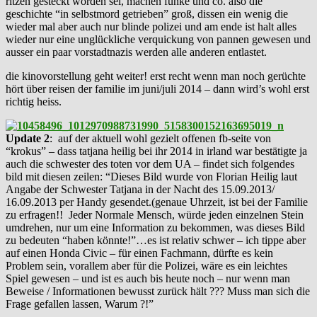
ritzen gesteckt worden sei, machen funke und co. also die
geschichte “in selbstmord getrieben” groß, dissen ein wenig die
wieder mal aber auch nur blinde polizei und am ende ist halt alles
wieder nur eine unglückliche verquickung von pannen gewesen und
ausser ein paar vorstadtnazis werden alle anderen entlastet.
die kinovorstellung geht weiter! erst recht wenn man noch gerüchte
hört über reisen der familie im juni/juli 2014 – dann wird’s wohl erst
richtig heiss.
Update 2
: auf der aktuell wohl gezielt offenen fb-seite von
“krokus” – dass tatjana heilig bei ihr 2014 in irland war bestätigte ja
auch die schwester des toten vor dem UA – findet sich folgendes
bild mit diesen zeilen: “Dieses Bild wurde von Florian Heilig laut
Angabe der Schwester Tatjana in der Nacht des 15.09.2013/
16.09.2013 per Handy gesendet.(genaue Uhrzeit, ist bei der Familie
zu erfragen!! Jeder Normale Mensch, würde jeden einzelnen Stein
umdrehen, nur um eine Information zu bekommen, was dieses Bild
zu bedeuten “haben könnte!”…es ist relativ schwer – ich tippe aber
auf einen Honda Civic – für einen Fachmann, dürfte es kein
Problem sein, vorallem aber für die Polizei, wäre es ein leichtes
Spiel gewesen – und ist es auch bis heute noch – nur wenn man
Beweise / Informationen bewusst zurück hält ??? Muss man sich die
Frage gefallen lassen, Warum ?!”