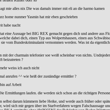
e heißen Rühler oder so
agt mie alles nix Die was damals immer mit eli an die harmo kamen
kurz home nunmer Yasmin hat mir eben geschriebrn
it habe nacht
t eine Aussage bei BIG REX gemacht gegen dich und andere aus Flos a
 welche dabei dich, einen Typ aus Wolpertshausen, einen aus Schwäbis
ie vom Bundeskriminalamt vernommen werden. Was ist da eigentlich los?
mit der charmain telefonier soe weiß scheinbar von nichts. Undnjeder
t beizutreten ?
mehr weiss ich auch nicht
al anrufen ^^ wie heiß der zuständige ermittler ?
bin auf Arbeit
Die Ermittlungen laufen. die werden sich schon an die richtigen Perso
n selbst darum kümmern liebe Heike, und werde auch früher oder spä
er, wird sich mir gegen über im Starfverfahren wegen Falschaussage u