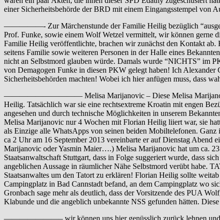
waren ein paar Akten, die ihnen dieser SPD Edathy zugeschustert hatt
einer Sicherheitsbehörde der BRD mit einem Eingangsstempel von A
—————- Zur Märchenstunde der Familie Heilig bezüglich “ausgebra
Prof. Funke, sowie einem Wolf Wetzel vermittelt, wir können gerne d
Familie Heilig veröffentlichte, brachen wir zunächst den Kontakt a
seitens Familie sowie weiteren Personen in der Halle eines Bekannten
nicht an Selbstmord glauben würde. Damals wurde “NICHTS” im PKW g
von Demagogen Funke in diesen PKW gelegt haben! Ich Alexander Gro
Sicherheitsbehörden machten! Wobei ich hier anfügen muss, dass wahrs
—————————— Melisa Marijanovic – Diese Melisa Marijanovic wurde z
Heilig. Tatsächlich war sie eine rechtsextreme Kroatin mit engen B
angesehen und durch technische Möglichkeiten in unserem Bekanntenkr
Melisa Marijanovic nur 4 Wochen mit Florian Heilig liiert war, sie 
als Einzige alle WhatsApps von seinen beiden Mobiltelefonen. Ganz 
ca 2 Uhr am 16 September 2013 vereinbarte er auf Dienstag Abend ein 
Marijanovic oder Yasmin Maier….) Melisa Marijanovic hat um ca. 23.2
Staatsanwaltschaft Stuttgart, dass in Folge suggeriert wurde, dass si
angeblichen Aussage in räumlicher Nähe Selbstmord verübt habe. TA
Staatsanwaltes um den Tatort zu erklären! Florian Heilig sollte weit
Campingplatz in Bad Cannstadt befand, an dem Campingplatz wo sic
Gronbach sage mehr als deutlich, dass der Vorsitzende des PUA Wol
Klabunde und die angeblich unbekannte NSS gefunden hätten. Diese
———————– wir können uns hier genüsslich zurück lehnen und dem T