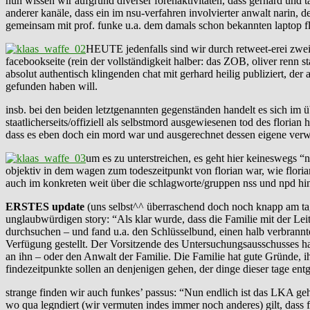
nun wissen wir aufgrund diverser forenaktivitäten, dass gerhard und 
anderer kanäle, dass ein im nsu-verfahren involvierter anwalt narin, de
gemeinsam mit prof. funke u.a. dem damals schon bekannten laptop flo
HEUTE jedenfalls sind wir durch retweet-erei zweie
facebookseite (rein der vollständigkeit halber: das ZOB, oliver renn s
absolut authentisch klingenden chat mit gerhard heilig publiziert, d
gefunden haben will.
insb. bei den beiden letztgenannten gegenständen handelt es sich im ü
staatlicherseits/offiziell als selbstmord ausgewiesenen tod des florian
dass es eben doch ein mord war und ausgerechnet dessen eigene verwa
um es zu unterstreichen, es geht hier keineswegs “n
objektiv in dem wagen zum todeszeitpunkt von florian war, wie floria
auch im konkreten weit über die schlagworte/gruppen nss und npd 
ERSTES update
(uns selbst^^ überraschend doch noch knapp am ta
unglaubwürdigen story: “Als klar wurde, dass die Familie mit der Le
durchsuchen – und fand u.a. den Schlüsselbund, einen halb verbrannt
Verfügung gestellt. Der Vorsitzende des Untersuchungsausschusses ha
an ihn – oder den Anwalt der Familie. Die Familie hat gute Grü
findezeitpunkte sollen an denjenigen gehen, der dinge dieser tage en
strange finden wir auch funkes’ passus: “Nun endlich ist das LKA ge
wo qua legndiert (wir vermuten indes immer noch anderes) gilt, dass f