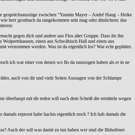
kende gesprächsauszüge zwischen “Yasmin Mayer – André Haug – Heike
en wie herr gronbach da rangekommen sein mag oder ähnlichem: das
tieren:
cht gegen dich und andere aus Flos alter Gruppe. Dass ihr ihn
aus Wolpertshausen, einen aus Schwäbisch Hall und einen aus
mt vernommen werden. Was ist da eigentlich los? War echt geplättet.
 noch ich war einer von denen wo flo da rauszogen haben als er in ne
 Bilder, auch von dir und viele Seiten Aussagen von der Schlampe
sie überhaupt mit dir reden will nach dem Scheiß die ermitteln wegen
lo damals erpresst habe hackts eigentlich noch ? Ich hab damals die
as? Auch der soll was damit zu tun haben wer sind die Illshofener