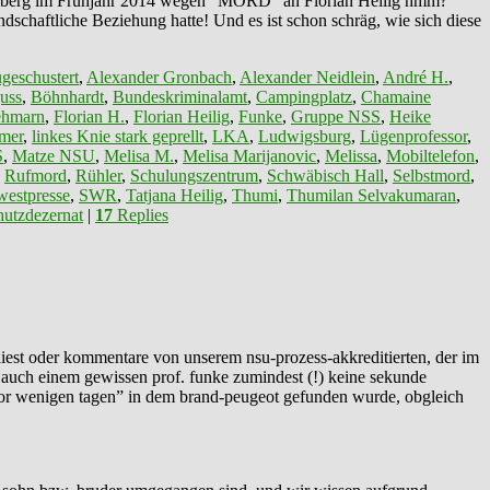
emberg im Frühjahr 2014 wegen “MORD” an Florian Heilig hmm?
chaftliche Beziehung hatte! Und es ist schon schräg, wie sich diese
geschustert
,
Alexander Gronbach
,
Alexander Neidlein
,
André H.
,
uss
,
Böhnhardt
,
Bundeskriminalamt
,
Campingplatz
,
Chamaine
ehmarn
,
Florian H.
,
Florian Heilig
,
Funke
,
Gruppe NSS
,
Heike
mer
,
linkes Knie stark geprellt
,
LKA
,
Ludwigsburg
,
Lügenprofessor
,
S
,
Matze NSU
,
Melisa M.
,
Melisa Marijanovic
,
Melissa
,
Mobiltelefon
,
,
Rufmord
,
Rühler
,
Schulungszentrum
,
Schwäbisch Hall
,
Selbstmord
,
estpresse
,
SWR
,
Tatjana Heilig
,
Thumi
,
Thumilan Selvakumaran
,
utzdezernat
|
17
Replies
 liest oder kommentare von unserem nsu-prozess-akkreditierten, der im
ls auch einem gewissen prof. funke zumindest (!) keine sekunde
 “vor wenigen tagen” in dem brand-peugeot gefunden wurde, obgleich