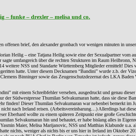
g – funke – drexler – melisa und co.
en offenen brief, den alexander gronbach vor wenigen minuten in unse
orian Heilig – eine Tatjana Heilig sowie eine der Sexualpartner vom 
er sagte umfangreich über die rechten Strukturen im Raum Heilbronn, 
weitere NSS und Standarte Württemberg Mitglieder ermittelt! Dies wur
geritten hatte. Unter diesem Decknamen “Bandini” wurde z.b. der Viz
A Clemens Binninger sowie das Zeugenschutzdezernat des LKA Baden Wü
ini” mit einem Schreibfehler versehen, ausgedruckt und genau diese
eur der Südwestpresse Thumilan Selvakumaran hatte, dass sie diese Ba
mehr finden! Dieser Thumilan Selvakumaran war nebenbei bemerkt im Ju
den nicht nach Ireland reisen. (Arbeitsvereinbarung…) Allerdings hat 
r Eberhard wollte zu einem späteren Zeitpunkt eine große Geschichte
 Thumilan Selvakumaran hin und behautet, er habe bislang alles in Eigen
 Yasmin Maier, Melisa Marijanovic, NSS und Matthias Klabunde u.a. a
hatte nichts, weniger als nichts bis er uns hier in Ireland im Oktober