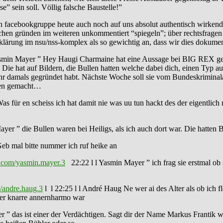
e” sein soll. Völlig falsche Baustelle!”
agten facebookgruppe heute auch noch auf uns absolut authentisch wir
rischen gründen im weiteren unkommentiert “spiegeln”; über rechtsfrag
ufklärung im nsu/nss-komplex als so gewichtig an, dass wir dies dokumen
asmin Mayer ” Hey Haugi Charmaine hat eine Aussage bei BIG REX gema
Die hat auf Bildern, die Bullen hatten welche dabei dich, einen Typ 
hr damals gegründet habt. Nächste Woche soll sie vom Bundeskriminala
sagen gemacht…
s für en scheiss ich hat damit nie was uu tun hackt des der eigentlich
ayer ” die Bullen waren bei Heiligs, als ich auch dort war. Die hatten
eb mal bitte nummer ich ruf heike an
.com/yasmin.mayer.3
22:22 l l Yasmin Mayer ” ich frag sie erstmal ob 
/andre.haug.3
l l 22:25 l l André Haug Ne wer ai des Alter als ob ich f
 der knarre annernharmo war
 ” das ist einer der Verdächtigen. Sagt dir der Name Markus Frantik w