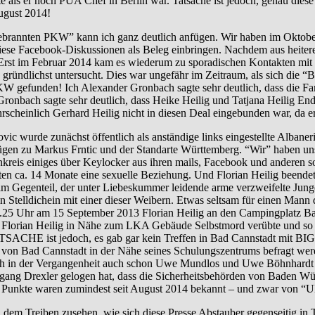
e als er noch PUA Chef in Berlin war. Tatsache ist jedoch, genau dies
ugust 2014!
nnten PKW” kann ich ganz deutlich anfügen. Wir haben im Oktober 
iese Facebook-Diskussionen als Beleg einbringen. Nachdem aus heitere
b. Erst im Februar 2014 kam es wiederum zu sporadischen Kontakten m
 gründlichst untersucht. Dies war ungefähr im Zeitraum, als sich die “B
efunden! Ich Alexander Gronbach sagte sehr deutlich, dass die Famil
nbach sagte sehr deutlich, dass Heike Heilig und Tatjana Heilig En
cheinlich Gerhard Heilig nicht in diesen Deal eingebunden war, da er 
unächst öffentlich als anständige links eingestellte Albanerin da
ezügen zu Markus Frntic und der Standarte Württemberg. “Wir” haben u
eis einiges über Keylocker aus ihren mails, Facebook und anderen soz
hatten ca. 14 Monate eine sexuelle Beziehung. Und Florian Heilig beend
im Gegenteil, der unter Liebeskummer leidende arme verzweifelte Jung
Stelldichein mit einer dieser Weibern. Etwas seltsam für einen Mann d
5 Uhr am 15 September 2013 Florian Heilig an den Campingplatz Bad Ca
ch Florian Heilig in Nähe zum LKA Gebäude Selbstmord verübte und so so
TSACHE ist jedoch, es gab gar kein Treffen in Bad Cannstadt mit BIG
ab von Bad Cannstadt in der Nähe seines Schulungszentrums befragt wer
h in der Vergangenheit auch schon Uwe Mundlos und Uwe Böhnhardt “b
fgang Drexler gelogen hat, dass die Sicherheitsbehörden von Baden 
 Punkte waren zumindest seit August 2014 bekannt – und zwar von “
reiben zusehen, wie sich diese Presse Abstauber gegenseitig in T