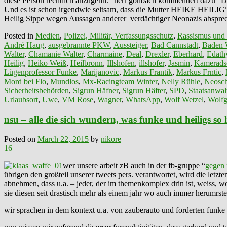
diese Person rechtlich anzugehn.” herr gonbach kommentiert daz
Und es ist schon irgendwie seltsam, dass die Mutter HEIKE HEILIG” 
Heilig Sippe wegen Aussagen anderer verdächtiger Neonazis absprec
Posted in
Medien
,
Polizei, Militär, Verfassungsschutz
,
Rassismus und
André Haug
,
ausgebrannte PKW
,
Aussteiger
,
Bad Cannstadt
,
Baden 
Walter
,
Chamanie Walter
,
Charmaine
,
Deal
,
Drexler
,
Eberhard
,
Edath
Heilig
,
Heiko Weiß
,
Heilbronn
,
Illshofen
,
illshofer
,
Jasmin
,
Kamerads
Lügenprofessor Funke
,
Marijanovic
,
Markus Frantik
,
Markus Frntic
,
Mord bei Flo
,
Mundlos
,
Mx-Racingteam Winter
,
Nelly Rühle
,
Neosch
Sicherheitsbehörden
,
Sigrun Häfner
,
Sigrun Häfter
,
SPD
,
Staatsanwalt
Urlaubsort
,
Uwe
,
VM Rose
,
Wagner
,
WhatsApp
,
Wolf Wetzel
,
Wolfg
nsu – alle die sich wundern, was funke und heiligs so 
Posted on
March 22, 2015
by
nikore
16
wer unsere arbeit zB auch in der fb-gruppe “
gegen 
übrigen den großteil unserer tweets pers. verantwortet, wird die letz
abnehmen, dass u.a. – jeder, der im themenkomplex drin ist, weiss, w
sie diesen seit drastisch mehr als einem jahr wo auch immer herumrste
wir sprachen in dem kontext u.a. von zauberauto und forderten funke 