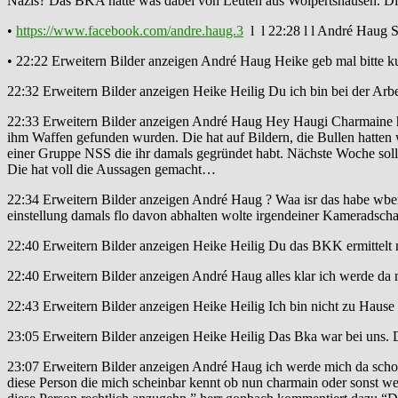
Nazis? Das BKA hatte was dabei von Leuten aus Wolpertshausen. Di
•
https://www.facebook.com/andre.haug.3
l l 22:28 l l André Haug S
• 22:22 Erweitern Bilder anzeigen André Haug Heike geb mal bitte 
22:32 Erweitern Bilder anzeigen Heike Heilig Du ich bin bei der Arbe
22:33 Erweitern Bilder anzeigen André Haug Hey Haugi Charmaine ha
ihm Waffen gefunden wurden. Die hat auf Bildern, die Bullen hatten
einer Gruppe NSS die ihr damals gegründet habt. Nächste Woche soll s
Die hat voll die Aussagen gemacht…
22:34 Erweitern Bilder anzeigen André Haug ? Waa isr das habe wben 
einstellung damals flo davon abhalten wolte irgendeiner Kameradschaf
22:40 Erweitern Bilder anzeigen Heike Heilig Du das BKK ermittelt 
22:40 Erweitern Bilder anzeigen André Haug alles klar ich werde da m
22:43 Erweitern Bilder anzeigen Heike Heilig Ich bin nicht zu Hause 
23:05 Erweitern Bilder anzeigen Heike Heilig Das Bka war bei uns. 
23:07 Erweitern Bilder anzeigen André Haug ich werde mich da scho
diese Person die mich scheinbar kennt ob nun charmain oder sonst w