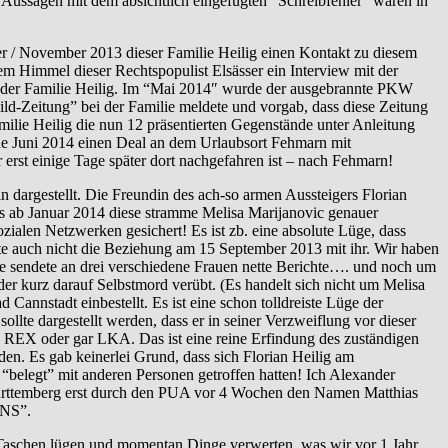
e Aussagen mit dem absichtlich eingefügten “Schreibfehler” waren in
/ November 2013 dieser Familie Heilig einen Kontakt zu diesem
m Himmel dieser Rechtspopulist Elsässer ein Interview mit der
it der Familie Heilig. Im “Mai 2014″ wurde der ausgebrannte PKW
ild-Zeitung” bei der Familie meldete und vorgab, dass diese Zeitung
ie Heilig die nun 12 präsentierten Gegenstände unter Anleitung
de Juni 2014 einen Deal an dem Urlaubsort Fehmarn mit
erst einige Tage später dort nachgefahren ist – nach Fehmarn!
rgestellt. Die Freundin des ach-so armen Aussteigers Florian
ns ab Januar 2014 diese stramme Melisa Marijanovic genauer
ialen Netzwerken gesichert! Es ist zb. eine absolute Lüge, dass
ete auch nicht die Beziehung am 15 September 2013 mit ihr. Wir haben
e sendete an drei verschiedene Frauen nette Berichte…. und noch um
er kurz darauf Selbstmord verübt. (Es handelt sich nicht um Melisa
nnstadt einbestellt. Es ist eine schon tolldreiste Lüge der
llte dargestellt werden, dass er in seiner Verzweiflung vor dieser
 REX oder gar LKA. Das ist eine reine Erfindung des zuständigen
den. Es gab keinerlei Grund, dass sich Florian Heilig am
elegt” mit anderen Personen getroffen hatten! Ich Alexander
Württemberg erst durch den PUA vor 4 Wochen den Namen Matthias
UNS”.
aschen lügen und momentan Dinge verwerten, was wir vor 1 Jahr