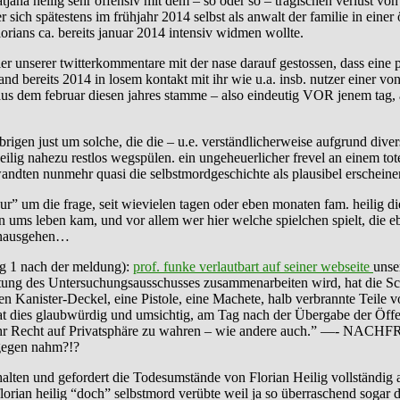
tatjana heilig sehr offensiv mit dem – so oder so – tragischen verlust
r sich spätestens im frühjahr 2014 selbst als anwalt der familie in einer
rians ca. bereits januar 2014 intensiv widmen wollte.
r unserer twitterkommentare mit der nase darauf gestossen, dass eine pe
tand bereits 2014 in losem kontakt mit ihr wie u.a. insb. nutzer einer 
er aus dem februar diesen jahres stamme – also eindeutig VOR jenem tag
brigen just um solche, die die – u.e. verständlicherweise aufgrund dive
 heilig nahezu restlos wegspülen. ein ungeheuerlicher frevel an einem to
ndten nunmehr quasi die selbstmordgeschichte als plausibel erscheinen
ur” um die frage, seit wievielen tagen oder eben monaten fam. heilig die
n ums leben kam, und vor allem wer hier welche spielchen spielt, die e
hinausgehen…
g 1 nach der meldung):
prof. funke verlautbart auf seiner webseite
unse
itung des Untersuchungsausschusses zusammenarbeiten wird, hat die Schw
en Kanister-Deckel, eine Pistole, eine Machete, halb verbrannte Teile
t dies glaubwürdig und umsichtig, am Tag nach der Übergabe der Öffen
nde, ihr Recht auf Privatsphäre zu wahren – wie andere auch.” —
tgegen nahm?!?
halten und gefordert die Todesumstände von Florian Heilig vollständi
lorian heilig “doch” selbstmord verübte weil ja so überraschend sogar d