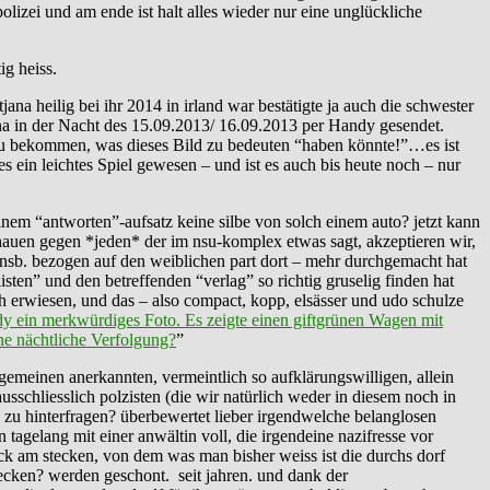
lizei und am ende ist halt alles wieder nur eine unglückliche
ig heiss.
jana heilig bei ihr 2014 in irland war bestätigte ja auch die schwester
ana in der Nacht des 15.09.2013/ 16.09.2013 per Handy gesendet.
 zu bekommen, was dieses Bild zu bedeuten “haben könnte!”…es ist
es ein leichtes Spiel gewesen – und ist es auch bis heute noch – nur
nem “antworten”-aufsatz keine silbe von solch einem auto? jetzt kann
auen gegen *jeden* der im nsu-komplex etwas sagt, akzeptieren wir,
 insb. bezogen auf den weiblichen part dort – mehr durchgemacht hat
en” und den betreffenden “verlag” so richtig gruselig finden hat
ch erwiesen, und das – also compact, kopp, elsässer und udo schulze
y ein merkwürdiges Foto. Es zeigte einen giftgrünen Wagen mit
ne nächtliche Verfolgung?
”
llgemeinen anerkannten, vermeintlich so aufklärungswilligen, allein
sschliesslich polzisten (die wir natürlich weder in diesem noch in
h zu hinterfragen? überbewertet lieber irgendwelche belanglosen
 tagelang mit einer anwältin voll, die irgendeine nazifresse vor
reck am stecken, von dem was man bisher weiss ist die durchs dorf
nstecken? werden geschont. seit jahren. und dank der