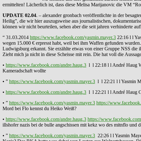
ermittelten! Lächerlich ist, dass diese Melisa Marijanovic die VM “Ros
UPDATE 02.04
. – alexander gronbach veröffentlichte in der bes
Heilig”, die wir hier auszugsweise aus journalistischen, dokumenta
können wir nicht beurteilen, sehen aber die seit jahren verhinderte a
“ 31.03.2014
https://www.facebook.com/yasmin.mayer.3
22:16 l l Y
wegen 15.000 € erpresst habt, weil bei ihm Waffen gefunden wurden. 
Ludwigsburg erkannt. Sie erzählte etwas von einer Gruppe NSS die i
Zieht mich ja nicht in diese Scheisse mit rein. Die hat voll die Aus
•
https://www.facebook.com/andre.haug.3
l l 22:18 l l André Haug Wa
Kameradschaft wollte
• ”
https://www.facebook.com/yasmin.mayer.3
l l 22:21 l l Yasmin M
•
https://www.facebook.com/andre.haug.3
l l 22:21 l l André Haug G
• ”
https://www.facebook.com/yasmin.mayer.3
https://www.facebook
Mord bei Flo kennst du Heiko Weiß?
•
https://www.facebook.com/andre.haug.3
https://www.facebook.com
illshofer nazis bei de bulle angschissen mit kekz wo des mitnflo und
• ”
https://www.facebook.com/yasmin.mayer.3
22:26 l l Yasmin Mayer