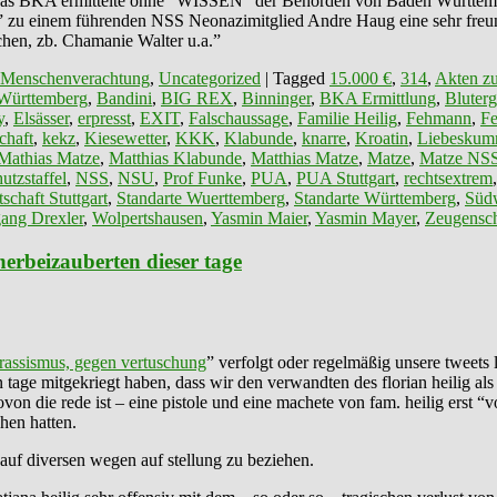
u “Das BKA ermittelte ohne “WISSEN” der Behörden von Baden Württ
zu einem führenden NSS Neonazimitglied Andre Haug eine sehr freunds
hen, zb. Chamanie Walter u.a.”
 Menschenverachtung
,
Uncategorized
|
Tagged
15.000 €
,
314
,
Akten zu
Württemberg
,
Bandini
,
BIG REX
,
Binninger
,
BKA Ermittlung
,
Bluterg
y
,
Elsässer
,
erpresst
,
EXIT
,
Falschaussage
,
Familie Heilig
,
Fehmann
,
F
chaft
,
kekz
,
Kiesewetter
,
KKK
,
Klabunde
,
knarre
,
Kroatin
,
Liebeskum
Mathias Matze
,
Matthias Klabunde
,
Matthias Matze
,
Matze
,
Matze NS
utzstaffel
,
NSS
,
NSU
,
Prof Funke
,
PUA
,
PUA Stuttgart
,
rechtsextrem
schaft Stuttgart
,
Standarte Wuerttemberg
,
Standarte Württemberg
,
Südw
ang Drexler
,
Wolpertshausen
,
Yasmin Maier
,
Yasmin Mayer
,
Zeugensch
herbeizauberten dieser tage
rassismus, gegen vertuschung
” verfolgt oder regelmäßig unsere tweets
ten tage mitgekriegt haben, dass wir den verwandten des florian heilig a
ovon die rede ist – eine pistole und eine machete von fam. heilig erst
hen hatten.
auf diversen wegen auf stellung zu beziehen.