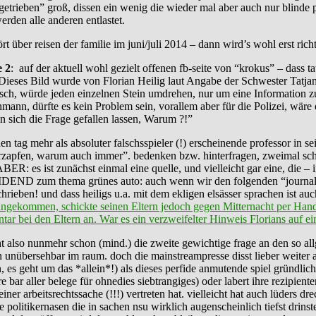
etrieben” groß, dissen ein wenig die wieder mal aber auch nur blinde po
rden alle anderen entlastet.
 über reisen der familie im juni/juli 2014 – dann wird’s wohl erst richt
 2
: auf der aktuell wohl gezielt offenen fb-seite von “krokus” – dass tat
 “Dieses Bild wurde von Florian Heilig laut Angabe der Schwester Tatj
ensch, würde jeden einzelnen Stein umdrehen, nur um eine Information
mann, dürfte es kein Problem sein, vorallem aber für die Polizei, wäre 
sich die Frage gefallen lassen, Warum ?!”
 mehr als absoluter falschsspieler (!) erscheinende professor in sei
rzapfen, warum auch immer”. bedenken bzw. hinterfragen, zweimal sch
ER: es ist zunächst einmal eine quelle, und vielleicht gar eine, die –
EIDEND zum thema grünes auto: auch wenn wir den folgenden “journalist
rieben! und dass heiligs u.a. mit dem ekligen elsässer sprachen ist au
angekommen, schickte seinen Eltern jedoch gegen Mitternacht per Hand
 bei den Eltern an. War es ein verzweifelter Hinweis Florians auf ei
steht also nunmehr schon (mind.) die zweite gewichtige frage an den so a
unübersehbar im raum. doch die mainstreampresse disst lieber weiter au
es geht um das *allein*!) als dieses perfide anmutende spiel gründlic
bar aller belege für ohnedies siebtrangiges) oder labert ihre rezipienten
ner arbeitsrechtssache (!!!) vertreten hat. vielleicht hat auch lüders d
die politikernasen die in sachen nsu wirklich augenscheinlich tiefst dri