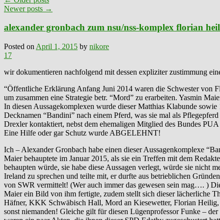
Newer posts
→
alexander gronbach zum nsu/nss-komplex florian heili
Posted on
April 1, 2015
by
nikore
17
wir dokumentieren nachfolgend mit dessen expliziter zustimmung ein
“Öffentliche Erklärung Anfang Juni 2014 waren die Schwester von Fl
um zusammen eine Strategie betr. “Mord” zu erarbeiten. Yasmin Mai
In diesen Aussagekomplexen wurde dieser Matthias Klabunde sowie 14 
Decknamen “Bandini” nach einem Pferd, was sie mal als Pflegepferd 
Drexler kontaktiert, nebst dem ehemaligen Mitglied des Bundes PU
Eine Hilfe oder gar Schutz wurde ABGELEHNT!
Ich – Alexander Gronbach habe einen dieser Aussagenkomplexe “Band
Maier behauptete im Januar 2015, als sie ein Treffen mit dem Redakt
behaupten würde, sie habe diese Aussagen verlegt, würde sie nicht 
Ireland zu sprechen und teilte mit, er durfte aus betrieblichen Grün
von SWR vermittelt! (Wer auch immer das gewesen sein mag…. ) Diese
Maier ein Bild von ihm fertigte, zudem stellt sich dieser lächerliche
Häfner, KKK Schwäbisch Hall, Mord an Kiesewetter, Florian Heilig,
sonst niemanden! Gleiche gilt für diesen Lügenprofessor Funke – der 