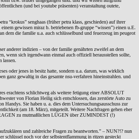
 von sohn bzw. bruder umgegangen sind. und wir wissen aufgrund
 öffentlichen (und bei youtube präsenten) veranstaltung outete,
tra “krokus” senghaas (früher petra klass, geschieden) auf ihrer
von einem gewissen miraz b. betriebenen fb-gruppe “wissen”) einen u.E.
, an dem die familie u.a. auch schlüsselbund und feuerzeug im peugeot
rser anderer indizien – von der familie genährten zweifel an dem
ten, wenn sich irgendwann einmal auch offiziell herausstellen sollte,
 lassen.
ses oder jenes in besitz hatte, sondern u.a. darum, was wirklich
ben ganz gewaltig in das gesamte nsu-verfahren hineinstrahlen. und
res erachtens schlichtweg als weitere fetigung einer ABSOLUT
ester von Florian Heilig sich entschlossen, das zerstörte Auto zu
 von Handys. Sie haben u. a. dies dem Untersuchungsausschuss zur
tlichkeit (am 18. März), mitgeteilt. Weitere Nachfragen gehen eher
- NACHFRAGEN zu mutmaßlichen LÜGEN über ZUMINDEST (!)
g aufzuklären und zahlreiche Fragen zu beantworten.” – NUN?!? nun
er schlüssel noch vor der selbstentflammung in ritzen gesteckt