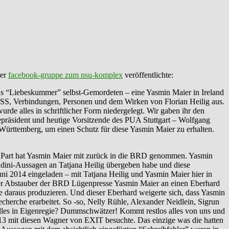
rer
facebook-gruppe zum nsu-komplex
veröffentlichte:
aus “Liebeskummer” selbst-Gemordeten – eine Yasmin Maier in Ireland
NSS, Verbindungen, Personen und dem Wirken von Florian Heilig aus.
de alles in schriftlicher Form niedergelegt. Wir gaben ihr den
epräsident und heutige Vorsitzende des PUA Stuttgart – Wolfgang
rttemberg, um einen Schutz für diese Yasmin Maier zu erhalten.
r Part hat Yasmin Maier mit zurück in die BRD genommen. Yasmin
ndini-Aussagen an Tatjana Heilig übergeben habe und diese
ni 2014 eingeladen – mit Tatjana Heilig und Yasmin Maier hier in
dieser Abstauber der BRD Lügenpresse Yasmin Maier an einen Eberhard
 daraus produzieren. Und dieser Eberhard weigerte sich, dass Yasmin
recherche erarbeitet. So -so, Nelly Rühle, Alexander Neidlein, Sigrun
lles in Eigenregie? Dummschwätzer! Kommt restlos alles von uns und
 2013 mit diesen Wagner von EXIT besuchte. Das einzige was die hatten