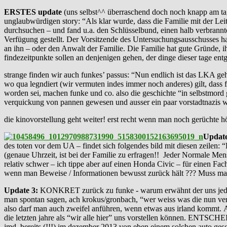
ERSTES update
(uns selbst^^ überraschend doch noch knapp am ta
unglaubwürdigen story: “Als klar wurde, dass die Familie mit der Le
durchsuchen – und fand u.a. den Schlüsselbund, einen halb verbrannt
Verfügung gestellt. Der Vorsitzende des Untersuchungsausschusses ha
an ihn – oder den Anwalt der Familie. Die Familie hat gute Grü
findezeitpunkte sollen an denjenigen gehen, der dinge dieser tage en
strange finden wir auch funkes’ passus: “Nun endlich ist das LKA ge
wo qua legndiert (wir vermuten indes immer noch anderes) gilt, dass f
worden sei, machen funke und co. also die geschichte “in selbstmord g
verquickung von pannen gewesen und ausser ein paar vorstadtnazis we
die kinovorstellung geht weiter! erst recht wenn man noch gerüchte hört
Update
des toten vor dem UA – findet sich folgendes bild mit diesen zeilen:
(genaue Uhrzeit, ist bei der Familie zu erfragen!! Jeder Normale M
relativ schwer – ich tippe aber auf einen Honda Civic – für einen Fach
wenn man Beweise / Informationen bewusst zurück hält ??? Muss man 
Update 3:
KONKRET zurück zu funke - warum erwähnt der uns jeden tag
man spontan sagen, ach krokus/gronbach, “wer weiss was die nun ve
also darf man auch zweifel anführen, wenn etwas aus irland kommt. AB
die letzten jahre als “wir alle hier” uns vorstellen können. ENTSCH
jmd. bereits (!!!) im dezember 2013 von eben einem solchen auto gesch