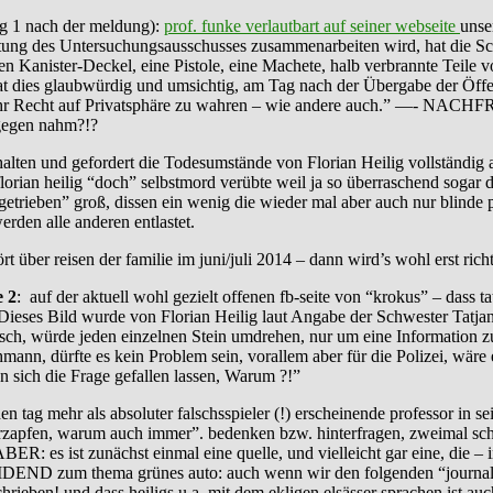
g 1 nach der meldung):
prof. funke verlautbart auf seiner webseite
unse
itung des Untersuchungsausschusses zusammenarbeiten wird, hat die Schw
en Kanister-Deckel, eine Pistole, eine Machete, halb verbrannte Teile
t dies glaubwürdig und umsichtig, am Tag nach der Übergabe der Öffen
nde, ihr Recht auf Privatsphäre zu wahren – wie andere auch.” —
tgegen nahm?!?
halten und gefordert die Todesumstände von Florian Heilig vollständi
lorian heilig “doch” selbstmord verübte weil ja so überraschend sogar d
etrieben” groß, dissen ein wenig die wieder mal aber auch nur blinde po
rden alle anderen entlastet.
 über reisen der familie im juni/juli 2014 – dann wird’s wohl erst richt
 2
: auf der aktuell wohl gezielt offenen fb-seite von “krokus” – dass tat
 “Dieses Bild wurde von Florian Heilig laut Angabe der Schwester Tatj
ensch, würde jeden einzelnen Stein umdrehen, nur um eine Information
mann, dürfte es kein Problem sein, vorallem aber für die Polizei, wäre 
sich die Frage gefallen lassen, Warum ?!”
 mehr als absoluter falschsspieler (!) erscheinende professor in sei
rzapfen, warum auch immer”. bedenken bzw. hinterfragen, zweimal sch
ER: es ist zunächst einmal eine quelle, und vielleicht gar eine, die –
EIDEND zum thema grünes auto: auch wenn wir den folgenden “journalist
rieben! und dass heiligs u.a. mit dem ekligen elsässer sprachen ist au