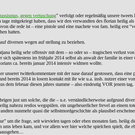
rassismus, gegen vertuschung
” verfolgt oder regelmäßig unsere tweets
ten tage mitgekriegt haben, dass wir den verwandten des florian heilig a
ovon die rede ist – eine pistole und eine machete von fam. heilig erst
hen hatten.
auf diversen wegen auf stellung zu beziehen.
tatjana heilig sehr offensiv mit dem – so oder so – tragischen verlust
r sich spätestens im frühjahr 2014 selbst als anwalt der familie in einer
rians ca. bereits januar 2014 intensiv widmen wollte.
r unserer twitterkommentare mit der nase darauf gestossen, dass eine pe
tand bereits 2014 in losem kontakt mit ihr wie u.a. insb. nutzer einer 
er aus dem februar diesen jahres stamme – also eindeutig VOR jenem tag
brigen just um solche, die die – u.e. verständlicherweise aufgrund dive
 heilig nahezu restlos wegspülen. ein ungeheuerlicher frevel an einem to
ndten nunmehr quasi die selbstmordgeschichte als plausibel erscheinen
ur” um die frage, seit wievielen tagen oder eben monaten fam. heilig die
n ums leben kam, und vor allem wer hier welche spielchen spielt, die e
hinausgehen…