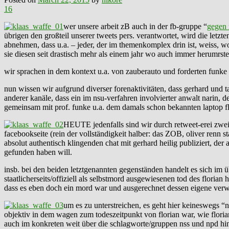
16
wer unsere arbeit zB auch in der fb-gruppe “
gegen 
übrigen den großteil unserer tweets pers. verantwortet, wird die letz
abnehmen, dass u.a. – jeder, der im themenkomplex drin ist, weiss, w
sie diesen seit drastisch mehr als einem jahr wo auch immer herumrste
wir sprachen in dem kontext u.a. von zauberauto und forderten funke 
nun wissen wir aufgrund diverser forenaktivitäten, dass gerhard und 
anderer kanäle, dass ein im nsu-verfahren involvierter anwalt narin, de
gemeinsam mit prof. funke u.a. dem damals schon bekannten laptop flo
HEUTE jedenfalls sind wir durch retweet-erei zweie
facebookseite (rein der vollständigkeit halber: das ZOB, oliver renn s
absolut authentisch klingenden chat mit gerhard heilig publiziert, d
gefunden haben will.
insb. bei den beiden letztgenannten gegenständen handelt es sich im ü
staatlicherseits/offiziell als selbstmord ausgewiesenen tod des florian
dass es eben doch ein mord war und ausgerechnet dessen eigene verwa
um es zu unterstreichen, es geht hier keineswegs “n
objektiv in dem wagen zum todeszeitpunkt von florian war, wie floria
auch im konkreten weit über die schlagworte/gruppen nss und npd 