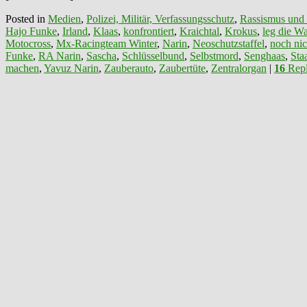
Posted in
Medien
,
Polizei, Militär, Verfassungsschutz
,
Rassismus und
Hajo Funke
,
Irland
,
Klaas
,
konfrontiert
,
Kraichtal
,
Krokus
,
leg die Wa
Motocross
,
Mx-Racingteam Winter
,
Narin
,
Neoschutzstaffel
,
noch nic
Funke
,
RA Narin
,
Sascha
,
Schlüsselbund
,
Selbstmord
,
Senghaas
,
Sta
machen
,
Yavuz Narin
,
Zauberauto
,
Zaubertüte
,
Zentralorgan
|
16
Repl