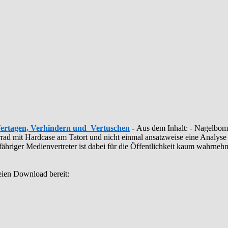
Vertagen, Verhindern und Vertuschen
-
Aus dem Inhalt: - ‪Nagelbomb
ahrrad mit Hardcase am Tatort und nicht einmal ansatzweise eine Anal
illfähriger Medienvertreter ist dabei für die Öffentlichkeit kaum wahrn
eien Download bereit: