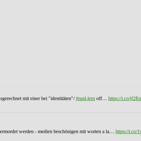
sgerechnet mit einer bei "identitäten"/
#npd-lern
off…
https://t.co/jf
ermordet werden - medien beschönigen mit worten a la…
https://t.c