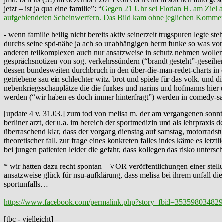
jetzt – ist ja qua eine familie”: “
Gegen 21 Uhr sei Florian H. am Ziel 
aufgeblendeten Scheinwerfern. Das Bild kam ohne jeglichen Kommentar
- wenn familie heilig nicht bereits aktiv seinerzeit trugspuren legte 
durchs seine spd-nähe ja ach so unabhängigen herrn funke so was von 
anderen teilkomplexen auch nur ansatzweise in schutz nehmen wollen, 
gesprächsnotizen von sog. verkehrssündern (“brandt gesteht”-geseihere 
dessen bundesweiten durchbruch in den über-die-man-redet-charts in ei
getriebene sau ein schlechter witz. brot und spiele für das volk. und 
nebenkriegsschauplätze die die funkes und narins und hofmanns hier 
werden (“wir haben es doch immer hinterfragt”) werden in comedy-sat
[update 4 v. 31.03.] zum tod von melisa m. der am vergangenen sonnt
berliner arzt, der u.a. im bereich der sportmedizin und als lehrpraxis d
überraschend klar, dass der vorgang dienstag auf samstag, motorradst
theoretischer fall. zur frage eines konkreten falles indes käme es let
bei jungen patienten leider die gefahr, dass kollegen das risko unte
* wir hatten dazu recht spontan – VOR veröffentlichungen einer stellu
ansatzweise glück für nsu-aufklärung, dass melisa bei ihrem unfall die
sportunfalls…
https://www.facebook.com/permalink.php?story_fbid=353598034
[tbc - vielleicht]