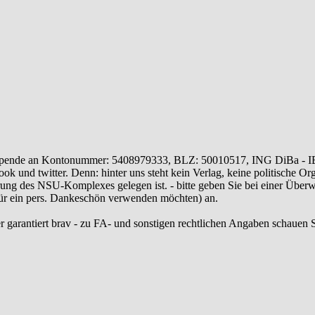
ende an Kontonummer: 5408979333, BLZ: 50010517, ING DiBa - 
 und twitter. Denn: hinter uns steht kein Verlag, keine politische Or
ung des NSU-Komplexes gelegen ist. - bitte geben Sie bei einer Üb
 für ein pers. Dankeschön verwenden möchten) an.
r garantiert brav - zu FA- und sonstigen rechtlichen Angaben schauen S