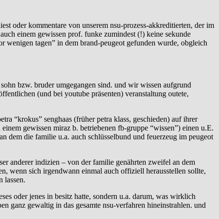
 liest oder kommentare von unserem nsu-prozess-akkreditierten, der im
ls auch einem gewissen prof. funke zumindest (!) keine sekunde
 “vor wenigen tagen” in dem brand-peugeot gefunden wurde, obgleich
 von sohn bzw. bruder umgegangen sind. und wir wissen aufgrund
 öffentlichen (und bei youtube präsenten) veranstaltung outete,
tra “krokus” senghaas (früher petra klass, geschieden) auf ihrer
von einem gewissen miraz b. betriebenen fb-gruppe “wissen”) einen u.E.
, an dem die familie u.a. auch schlüsselbund und feuerzeug im peugeot
rser anderer indizien – von der familie genährten zweifel an dem
ten, wenn sich irgendwann einmal auch offiziell herausstellen sollte,
 lassen.
ses oder jenes in besitz hatte, sondern u.a. darum, was wirklich
ben ganz gewaltig in das gesamte nsu-verfahren hineinstrahlen. und