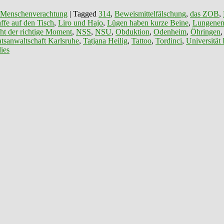
 Menschenverachtung
|
Tagged
314
,
Beweismittelfälschung
,
das ZOB
,
ffe auf den Tisch
,
Liro und Hajo
,
Lügen haben kurze Beine
,
Lungenem
ht der richtige Moment
,
NSS
,
NSU
,
Obduktion
,
Odenheim
,
Öhringen
atsanwaltschaft Karlsruhe
,
Tatjana Heilig
,
Tattoo
,
Tordinci
,
Universität
ies