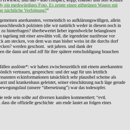
y ein merkwürdiges Foto. Es zeigte einen giftgrünen Wagen mit
ne nächtliche Verfolgung?
”
llgemeinen anerkannten, vermeintlich so aufklärungswilligen, allein
sschliesslich polzisten (die wir natürlich weder in diesem noch in
h zu hinterfragen? überbewertet lieber irgendwelche belanglosen
 tagelang mit einer anwältin voll, die irgendeine nazifresse vor
reck am stecken, von dem was man bisher weiss ist die durchs dorf
nstecken? werden geschont. seit jahren. und dank der
n die dann ard und zdf für ihre spätere entschuldigung brauchen
ällen auslöste*: wir haben zwischenzeitlich mit einem anerkannten
rsönlich vertrauen, gesprochen: und der sagt für uns letztlich
nannten eckinformationen tatsächlich sehr plausibel scheine als
usarzt und krankenhaus geleistet, seiner einschätzung nach läge gerade
e bewegungsfaul (unsere “übersetzung”) war das todesopfer.
 rede sein sollte auf diversen kanälen kommentiert; “evtl.
 dass die offizielle geschichte am ende lautet an folgen eines