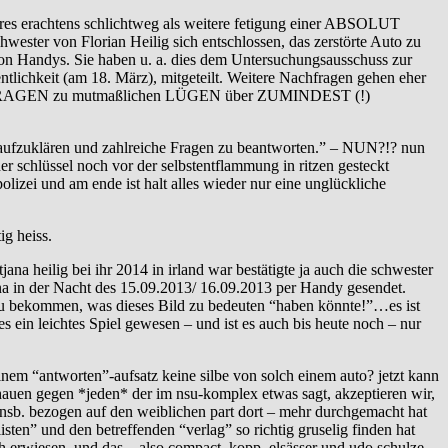
res erachtens schlichtweg als weitere fetigung einer ABSOLUT
ester von Florian Heilig sich entschlossen, das zerstörte Auto zu
 von Handys. Sie haben u. a. dies dem Untersuchungsausschuss zur
tlichkeit (am 18. März), mitgeteilt. Weitere Nachfragen gehen eher
- NACHFRAGEN zu mutmaßlichen LÜGEN über ZUMINDEST (!)
g aufzuklären und zahlreiche Fragen zu beantworten.” – NUN?!? nun
er schlüssel noch vor der selbstentflammung in ritzen gesteckt
lizei und am ende ist halt alles wieder nur eine unglückliche
ig heiss.
jana heilig bei ihr 2014 in irland war bestätigte ja auch die schwester
ana in der Nacht des 15.09.2013/ 16.09.2013 per Handy gesendet.
 zu bekommen, was dieses Bild zu bedeuten “haben könnte!”…es ist
es ein leichtes Spiel gewesen – und ist es auch bis heute noch – nur
nem “antworten”-aufsatz keine silbe von solch einem auto? jetzt kann
auen gegen *jeden* der im nsu-komplex etwas sagt, akzeptieren wir,
 insb. bezogen auf den weiblichen part dort – mehr durchgemacht hat
en” und den betreffenden “verlag” so richtig gruselig finden hat
ch erwiesen, und das – also compact, kopp, elsässer und udo schulze