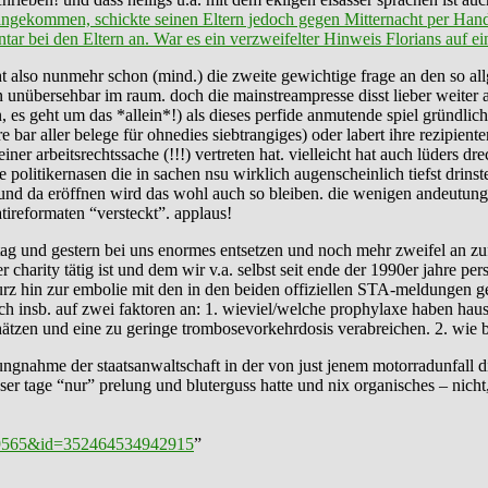
angekommen, schickte seinen Eltern jedoch gegen Mitternacht per Hand
 bei den Eltern an. War es ein verzweifelter Hinweis Florians auf ei
steht also nunmehr schon (mind.) die zweite gewichtige frage an den so a
unübersehbar im raum. doch die mainstreampresse disst lieber weiter au
es geht um das *allein*!) als dieses perfide anmutende spiel gründlic
bar aller belege für ohnedies siebtrangiges) oder labert ihre rezipienten
ner arbeitsrechtssache (!!!) vertreten hat. vielleicht hat auch lüders d
die politikernasen die in sachen nsu wirklich augenscheinlich tiefst dri
und da eröffnen wird das wohl auch so bleiben. die wenigen andeutunge
ireformaten “versteckt”. applaus!
ag und gestern bei uns enormes entsetzen und noch mehr zweifel an zuf
er charity tätig ist und dem wir v.a. selbst seit ende der 1990er jahre pe
urz hin zur embolie mit den in den beiden offiziellen STA-meldungen ge
ztlich insb. auf zwei faktoren an: 1. wieviel/welche prophylaxe haben ha
rschätzen und eine zu geringe trombosevorkehrdosis verabreichen. 2. wi
ngnahme der staatsanwaltschaft in der von just jenem motorradunfall die
ser tage “nur” prelung und bluterguss hatte und nix organisches – nicht,
829565&id=352464534942915
”