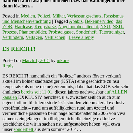
natürlich auch asap hier mitteilen bzw. das Kaufangebot hier
dann löschen…
Posted in
Medien
,
Polizei, Militär, Verfassungsschutz
,
Rassismus
und Menschenverachtung
|
Tagged
Apabiz
,
Bekennervideo
,
das
ZOB
,
Hardcase
,
Keupstraße
,
Nagelbombenattentat
,
NSU
,
NSU-
Prozess
,
Phantombilder
,
Probsteigasse
,
Sonderheft
,
Tatortreiniger
,
Verhindern
,
Vertagen
,
Vertuschen
|
Leave a reply
ES REICHT!
Posted on
March 1, 2015
by
nikore
Reply
ES REICHT! namentlich ein “kollege” andreas ‪‎förster‬ verkauft
aktuell im kölner stadtanzeiger (KSTA) eine geschichte zu ‪‎nsu‬
‪keupstraße‬ als neue (seine) erkenntnis, dabei hat das ZOB sehr sehr
ähnliches
bereits seit 11.01.
diesen jahres nachweisbar
auf
ALLEN
kanälen
EXKLUSIV berichtet, u.a. zwischenzeitlich auch zum
eigenstudium für interessierte 2×2 stunden videomaterial exklusiv
veröffentlicht – rund um ‎auffälligkeiten‬ rund um #‎zettel‬ und
vermeintliche passanten beim ‪‎nagelbombenattentat‬ 2006 von ‎viva‬
cameras eingefangen. im übrigen nicht die einzige exklusive
geschichte die wir in sachen nsu aufgesttöbert haben, vgl. etwa
unser
sonderheft
aus dem sommer 2014…