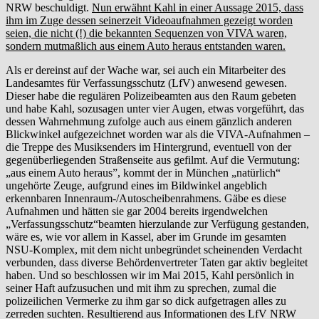
NRW beschuldigt.
Nun erwähnt Kahl in einer Aussage 2015, dass
ihm im Zuge dessen seinerzeit Videoaufnahmen gezeigt worden
seien, die nicht (!) die bekannten Sequenzen von VIVA waren,
sondern mutmaßlich aus einem Auto heraus entstanden waren.
Als er dereinst auf der Wache war, sei auch ein Mitarbeiter des
Landesamtes für Verfassungsschutz (LfV) anwesend gewesen.
Dieser habe die regulären Polizeibeamten aus den Raum gebeten
und habe Kahl, sozusagen unter vier Augen, etwas vorgeführt, das
dessen Wahrnehmung zufolge auch aus einem gänzlich anderen
Blickwinkel aufgezeichnet worden war als die VIVA-Aufnahmen –
die Treppe des Musiksenders im Hintergrund, eventuell von der
gegenüberliegenden Straßenseite aus gefilmt. Auf die Vermutung:
„aus einem Auto heraus”, kommt der in München „natürlich“
ungehörte Zeuge, aufgrund eines im Bildwinkel angeblich
erkennbaren Innenraum-/Autoscheibenrahmens. Gäbe es diese
Aufnahmen und hätten sie gar 2004 bereits irgendwelchen
„Verfassungsschutz“beamten hierzulande zur Verfügung gestanden,
wäre es, wie vor allem in Kassel, aber im Grunde im gesamten
NSU-Komplex, mit dem nicht unbegründet scheinenden Verdacht
verbunden, dass diverse Behördenvertreter Taten gar aktiv begleitet
haben. Und so beschlossen wir im Mai 2015, Kahl persönlich in
seiner Haft aufzusuchen und mit ihm zu sprechen, zumal die
polizeilichen Vermerke zu ihm gar so dick aufgetragen alles zu
zerreden suchten. Resultierend aus Informationen des LfV NRW