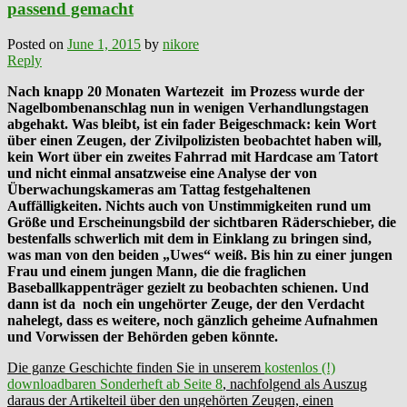
passend gemacht
Posted on
June 1, 2015
by
nikore
Reply
Nach knapp 20 Monaten Wartezeit im Prozess wurde der
Nagelbombenanschlag nun in wenigen Verhandlungstagen
abgehakt. Was bleibt, ist ein fader Beigeschmack: kein Wort
über einen Zeugen, der Zivilpolizisten beobachtet
haben will,
kein Wort über ein zweites Fahrrad mit Hardcase am Tatort
und nicht einmal ansatzweise eine Analyse der von
Überwachungskameras am Tattag festgehaltenen
Auffälligkeiten. Nichts auch von Unstimmigkeiten rund um
Größe und Erscheinungsbild der sichtbaren Räderschieber, die
bestenfalls schwerlich mit dem in Einklang zu bringen sind,
was man von den beiden „Uwes“ weiß. Bis hin zu einer jungen
Frau und einem jungen Mann, die die fraglichen
Baseballkappenträger gezielt zu beobachten schienen. Und
dann ist da noch ein ungehörter Zeuge, der den Verdacht
nahelegt, dass es weitere, noch gänzlich geheime Aufnahmen
und Vorwissen der Behörden geben könnte.
Die ganze Geschichte finden Sie in unserem
kostenlos (!)
downloadbaren Sonderheft ab Seite 8
, nachfolgend als Auszug
daraus der Artikelteil über den ungehörten Zeugen, einen