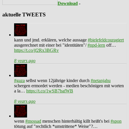
Download
-
aktuelle TWEETS
kann und jmd. erklären, welche aussage
#bielefeldcouragiert
ausgerechnet mit einer bei "identitäten"/
#npd-lern
off…
https://t.co/jf2Rx3BGRv
8 years ago
#gaza
selbst wenn 12jährige kinder durch
#netanjahu
schergen ermordet werden - medien beschönigen mit worten
a la…
https://t.co/1wSB7bafWB
8 years ago
wenn
#mossad
menschen hinterhältig killt heißt's bei
#spon
tötung auf "rechtlich *umstrittene* Weise"?…