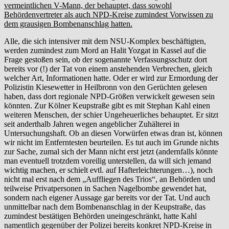
vermeintlichen V-Mann, der behauptet, dass sowohl
Behördenvertreter als auch NPD-Kreise zumindest Vorwissen zu
dem grausigen Bombenanschlag hatten.
Alle, die sich intensiver mit dem NSU-Komplex beschäftigten,
werden zumindest zum Mord an Halit Yozgat in Kassel auf die
Frage gestoßen sein, ob der sogenannte Verfassungsschutz dort
bereits vor (!) der Tat von einem anstehenden Verbrechen, gleich
welcher Art, Informationen hatte. Oder er wird zur Ermordung der
Polizistin Kiesewetter in Heilbronn von den Gerüchten gelesen
haben, dass dort regionale NPD-Größen verwickelt gewesen sein
könnten. Zur Kölner Keupstraße gibt es mit Stephan Kahl einen
weiteren Menschen, der schier Ungeheuerliches behauptet. Er sitzt
seit anderthalb Jahren wegen angeblicher Zuhälterei in
Untersuchungshaft. Ob an diesen Vorwürfen etwas dran ist, können
wir nicht im Entferntesten beurteilen. Es tut auch im Grunde nichts
zur Sache, zumal sich der Mann nicht erst jetzt (andernfalls könnte
man eventuell trotzdem voreilig unterstellen, da will sich jemand
wichtig machen, er schielt evtl. auf Hafterleichterungen…), noch
nicht mal erst nach dem „Auffliegen des Trios“, an Behörden und
teilweise Privatpersonen in Sachen Nagelbombe gewendet hat,
sondern nach eigener Aussage gar bereits vor der Tat. Und auch
unmittelbar nach dem Bombenanschlag in der Keupstraße, das
zumindest bestätigen Behörden uneingeschränkt, hatte Kahl
namentlich gegenüber der Polizei bereits konkret NPD-Kreise in