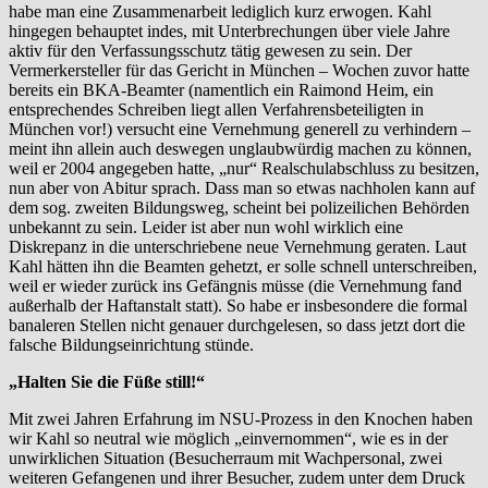
habe man eine Zusammenarbeit lediglich kurz erwogen. Kahl
hingegen behauptet indes, mit Unterbrechungen über viele Jahre
aktiv für den Verfassungsschutz tätig gewesen zu sein. Der
Vermerkersteller für das Gericht in München – Wochen zuvor hatte
bereits ein BKA-Beamter (namentlich ein Raimond Heim, ein
entsprechendes Schreiben liegt allen Verfahrensbeteiligten in
München vor!) versucht eine Vernehmung generell zu verhindern –
meint ihn allein auch deswegen unglaubwürdig machen zu können,
weil er 2004 angegeben hatte, „nur“ Realschulabschluss zu besitzen,
nun aber von Abitur sprach. Dass man so etwas nachholen kann auf
dem sog. zweiten Bildungsweg, scheint bei polizeilichen Behörden
unbekannt zu sein. Leider ist aber nun wohl wirklich eine
Diskrepanz in die unterschriebene neue Vernehmung geraten. Laut
Kahl hätten ihn die Beamten gehetzt, er solle schnell unterschreiben,
weil er wieder zurück ins Gefängnis müsse (die Vernehmung fand
außerhalb der Haftanstalt statt). So habe er insbesondere die formal
banaleren Stellen nicht genauer durchgelesen, so dass jetzt dort die
falsche Bildungseinrichtung stünde.
„Halten Sie die Füße still!“
Mit zwei Jahren Erfahrung im NSU-Prozess in den Knochen haben
wir Kahl so neutral wie möglich „einvernommen“, wie es in der
unwirklichen Situation (Besucherraum mit Wachpersonal, zwei
weiteren Gefangenen und ihrer Besucher, zudem unter dem Druck