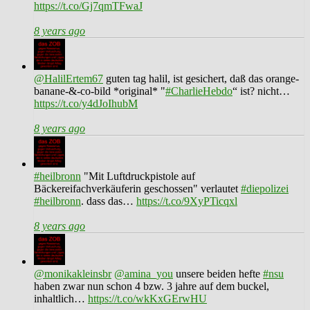
https://t.co/Gj7qmTFwaJ
8 years ago
@HalilErtem67
guten tag halil, ist gesichert, daß das orange-
banane-&-co-bild *original* "
#CharlieHebdo
“ ist? nicht…
https://t.co/y4dJoIhubM
8 years ago
#heilbronn
"Mit Luftdruckpistole auf
Bäckereifachverkäuferin geschossen" verlautet
#diepolizei
#heilbronn
. dass das…
https://t.co/9XyPTicqxl
8 years ago
@monikakleinsbr
@amina_you
unsere beiden hefte
#nsu
haben zwar nun schon 4 bzw. 3 jahre auf dem buckel,
inhaltlich…
https://t.co/wkKxGErwHU