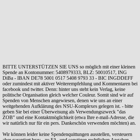
BITTE UNTERSTÜTZEN SIE UNS so möglich mit einer kleinen
Spende an Kontonummer: 5408979333, BLZ: 50010517, ING
DiBa - IBAN DE78 5001 0517 5408 9793 33 - BIC INGDDEFF
oder zumindest mit aktiver Weiterempfehlung und Kommentaren bei
facebook und twitter. Denn: hinter uns steht kein Verlag, keine
politische Organisation gleich welcher Couleur. Somit sind wir auf
Spenden von Menschen angewiesen, denen wie uns an einer
weitgehenden Aufklärung des NSU-Komplexes gelegen ist. - bitte
geben Sie bei einer Überweisung als Verwendungszweck "das
ZOB" und eine Kontaktmöglichkeit (etwa Ihre e-mail-Adresse, die
wir natürlich nur für ein pers. Dankeschön verwenden möchten) an.
Wir können leider keine Spendenquittungen ausstellen, versteuern
aber garantiert brav - zu FA- und sonstigen rechtlichen Angaben