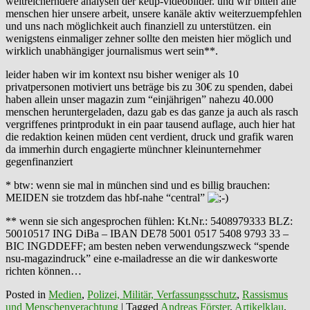
weitreicherndere analysen der keup-videobilder. und wir bitten alle
menschen hier unsere arbeit, unsere kanäle aktiv weiterzuempfehlen
und uns nach möglichkeit auch finanziell zu unterstützen. ein
wenigstens einmaliger zehner sollte den meisten hier möglich und
wirklich unabhängiger journalismus wert sein**.
leider haben wir im kontext nsu bisher weniger als 10
privatpersonen motiviert uns beträge bis zu 30€ zu spenden, dabei
haben allein unser magazin zum “einjährigen” nahezu 40.000
menschen heruntergeladen, dazu gab es das ganze ja auch als rasch
vergriffenes printprodukt in ein paar tausend auflage, auch hier hat
die redaktion keinen müden cent verdient, druck und grafik waren
da immerhin durch engagierte münchner kleinunternehmer
gegenfinanziert
* btw: wenn sie mal in münchen sind und es billig brauchen:
MEIDEN sie trotzdem das hbf-nahe “central”
** wenn sie sich angesprochen fühlen: Kt.Nr.: 5408979333 BLZ:
50010517 ING DiBa – IBAN DE78 5001 0517 5408 9793 33 –
BIC INGDDEFF; am besten neben verwendungszweck “spende
nsu-magazindruck” eine e-mailadresse an die wir dankesworte
richten können…
Posted in
Medien
,
Polizei, Militär, Verfassungsschutz
,
Rassismus
und Menschenverachtung
|
Tagged
Andreas Förster
,
Artikelklau
,