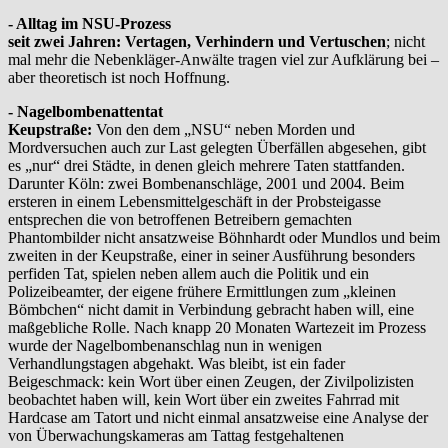
- Alltag im NSU-Prozess
seit zwei Jahren: Vertagen, Verhindern und Vertuschen
; nicht
mal mehr die Nebenkläger-Anwälte tragen viel zur Aufklärung bei –
aber theoretisch ist noch Hoffnung.
- Nagelbombenattentat
Keupstraße:
Von den dem „NSU“ neben Morden und
Mordversuchen auch zur Last gelegten Überfällen abgesehen, gibt
es „nur“ drei Städte, in denen gleich mehrere Taten stattfanden.
Darunter Köln: zwei Bombenanschläge, 2001 und 2004. Beim
ersteren in einem Lebensmittelgeschäft in der Probsteigasse
entsprechen die von betroffenen Betreibern gemachten
Phantombilder nicht ansatzweise Böhnhardt oder Mundlos und beim
zweiten in der Keupstraße, einer in seiner Ausführung besonders
perfiden Tat, spielen neben allem auch die Politik und ein
Polizeibeamter, der eigene frühere Ermittlungen zum „kleinen
Bömbchen“ nicht damit in Verbindung gebracht haben will, eine
maßgebliche Rolle. Nach knapp 20 Monaten Wartezeit im Prozess
wurde der Nagelbombenanschlag nun in wenigen
Verhandlungstagen abgehakt. Was bleibt, ist ein fader
Beigeschmack: kein Wort über einen Zeugen, der Zivilpolizisten
beobachtet haben will, kein Wort über ein zweites Fahrrad mit
Hardcase am Tatort und nicht einmal ansatzweise eine Analyse der
von Überwachungskameras am Tattag festgehaltenen