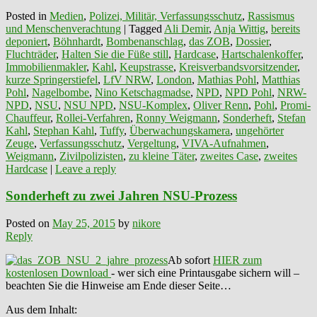
Posted in
Medien
,
Polizei, Militär, Verfassungsschutz
,
Rassismus
und Menschenverachtung
|
Tagged
Ali Demir
,
Anja Wittig
,
bereits
deponiert
,
Böhnhardt
,
Bombenanschlag
,
das ZOB
,
Dossier
,
Fluchträder
,
Halten Sie die Füße still
,
Hardcase
,
Hartschalenkoffer
,
Immobilienmakler
,
Kahl
,
Keupstrasse
,
Kreisverbandsvorsitzender
,
kurze Springerstiefel
,
LfV NRW
,
London
,
Mathias Pohl
,
Matthias
Pohl
,
Nagelbombe
,
Nino Ketschagmadse
,
NPD
,
NPD Pohl
,
NRW-
NPD
,
NSU
,
NSU NPD
,
NSU-Komplex
,
Oliver Renn
,
Pohl
,
Promi-
Chauffeur
,
Rollei-Verfahren
,
Ronny Weigmann
,
Sonderheft
,
Stefan
Kahl
,
Stephan Kahl
,
Tuffy
,
Überwachungskamera
,
ungehörter
Zeuge
,
Verfassungsschutz
,
Vergeltung
,
VIVA-Aufnahmen
,
Weigmann
,
Zivilpolizisten
,
zu kleine Täter
,
zweites Case
,
zweites
Hardcase
|
Leave a reply
Sonderheft zu zwei Jahren NSU-Prozess
Posted on
May 25, 2015
by
nikore
Reply
Ab sofort
HIER zum
kostenlosen Download
- wer sich eine Printausgabe sichern will –
beachten Sie die Hinweise am Ende dieser Seite…
Aus dem Inhalt: