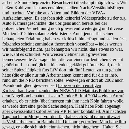
auf eine Stunde begrenzter Besuchszeit) überhaupt möglich war. Wir
ließen Kahl von sich aus erzählen, stellten Nach-/Verständnisfragen
und machten Vorhalte aus Akten und Bildern der VIVA-
Aufzeichnungen. Es ergaben sich keinerlei Widersprüche zu der o.g.
Auto-Kamerageschichte, die übrigens auch bereits bei der
polizeilichen Vernehmung noch gravierend weiterging und diverse
Medien 2012 hierzulande elektrisierte. Auch jenen Teil seiner
behaupteten Erfahrung haben wir kritisch hinterfragt und stellen fest,
folgendes scheint zumindest theoretisch vorstellbar – indes werten
wir nachfolgend nicht, gar behaupten wir nicht, dass etwas so war,
wie Kahl es schildert. Wir weisen vielmehr auf gravierend
bemerkenswerte Aussagen hin, die vor einem ordentlichen Gericht
gehört und – so möglich – lückenlos geklärt gehören: Kahl, der in
seiner Spitzeltätigkeit fürs LfV dort mit fünf Leuten zu tun gehabt
hätte (die er alle nur mit Arbeitsnamen kennt und für die er insb.
rund um die NPD berichten sollte, weswegen er dort ab 2002 auch
Pseudomitdglied gewesen sei)
habe von dem einstigen
Kreisverbandsvorsitzenden der NRW-NPD Matthias Pohl kurz vor
dem Nagelbombenattentat – am 7. oder 8. Juni 2004 – einen Anruf
erhalten, ob er nicht (über)morgen mit ihm nach Köln fahren wolle,
es werde dort eine große Sache steigen. Kahl habe Pohl abgesagt,
aber gewissenhaft sofort seinen VP-Führer kontaktiert. Am nächsten
Tag, noch am Morgen vor der Tat, habe sich Kahl dann mit zwei
LfV-Mitarbeitern am Bahnhof in Duisburg getroffen. Man habe ihm
gesagt, er solle sich nicht einmischen, nicht hingehen: „Halten Sie