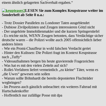
einem ähnlich gelagerten Sachverhalt ergaben.“
LESEN Sie zum Komplex Keupstrasse weiter im
Sonderheft ab Seite 8 u.a.:
- Trotz Dossier Parallelen zu Londoner Taten ausgeblendet
- Dubiose Zivilpolizisten und Zeugen interessieren Götzl nicht
- Der ungehörte Immobilienmakler und die kurzen Springerstiefel
- Es reichte nicht, WENN Zeugen betonten, dass Verdächtige sicher
deutsche waren – die Polizei wollte auch 2005 offensichtlich lieber
anderes hören
- Wie ein Promi-Chauffeur in wohl falschen Verdacht geriet
- Hinter den Kulissen: Die Polizei fragt im Kontext Keupstrasse
nach „Tuffy“
- Videoaufnahmen bergen bis heute gravierende Fragezeichen
- Was hat es mit den vielen Zetteln auf sich?
- Rollei-Verfahren liefert vermeintlich „zu kleine“ Täter, wenn es
„die Uwes“ gewesen sein sollen
- Warum sollte Böhnhardt die bereits deponierten Fluchträder
wegbringen?
- Im Prozess auch gänzlich unbeachtet: ein weiteres Fahrrad mit
Hartschalenkoffer
- Hoffentlich nur zufällige Posse mit dpa