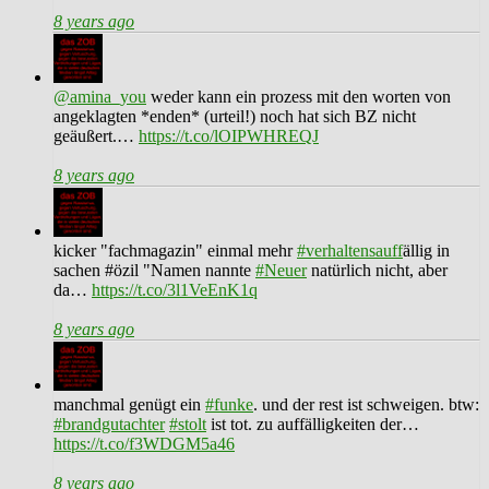
8 years ago
@amina_you
weder kann ein prozess mit den worten von
angeklagten *enden* (urteil!) noch hat sich BZ nicht
geäußert.…
https://t.co/lOIPWHREQJ
8 years ago
kicker "fachmagazin" einmal mehr
#verhaltensauff
ällig in
sachen #özil "Namen nannte
#Neuer
natürlich nicht, aber
da…
https://t.co/3l1VeEnK1q
8 years ago
manchmal genügt ein
#funke
. und der rest ist schweigen. btw:
#brandgutachter
#stolt
ist tot. zu auffälligkeiten der…
https://t.co/f3WDGM5a46
8 years ago