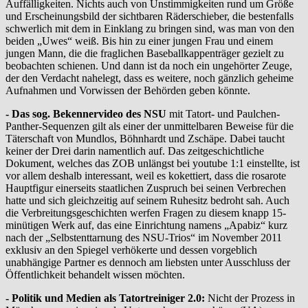
Auffälligkeiten. Nichts auch von Unstimmigkeiten rund um Größe
und Erscheinungsbild der sichtbaren Räderschieber, die bestenfalls
schwerlich mit dem in Einklang zu bringen sind, was man von den
beiden „Uwes“ weiß. Bis hin zu einer jungen Frau und einem
jungen Mann, die die fraglichen Baseballkappenträger gezielt zu
beobachten schienen. Und dann ist da noch ein ungehörter Zeuge,
der den Verdacht nahelegt, dass es weitere, noch gänzlich geheime
Aufnahmen und Vorwissen der Behörden geben könnte.
- Das sog. Bekennervideo des NSU
mit Tatort- und Paulchen-
Panther-Sequenzen gilt als einer der unmittelbaren Beweise für die
Täterschaft von Mundlos, Böhnhardt und Zschäpe. Dabei taucht
keiner der Drei darin namentlich auf. Das zeitgeschichtliche
Dokument, welches das ZOB unlängst bei youtube 1:1 einstellte, ist
vor allem deshalb interessant, weil es kokettiert, dass die rosarote
Hauptfigur einerseits staatlichen Zuspruch bei seinen Verbrechen
hatte und sich gleichzeitig auf seinem Ruhesitz bedroht sah. Auch
die Verbreitungsgeschichten werfen Fragen zu diesem knapp 15-
minütigen Werk auf, das eine Einrichtung namens „Apabiz“ kurz
nach der „Selbstenttarnung des NSU-Trios“ im November 2011
exklusiv an den Spiegel verhökerte und dessen vorgeblich
unabhängige Partner es dennoch am liebsten unter Ausschluss der
Öffentlichkeit behandelt wissen möchten.
- Politik und Medien als Tatortreiniger 2.0:
Nicht der Prozess in