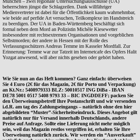
München – zwei regionale Untersuchungsausschüsse (UA)
beherrschten jüngst die Schlagzeilen. Dank willfähriger
Medienvertreter ist dabei für die Öffentlichkeit kaum wahrnehmbar,
wie beide auf perfide Art versuchen, Teilkomplexe im Handstreich
zu beerdigen. Der UA in Baden-Württemberg beschäftigt sich
formal neben dem Mord an Polizistin Michèle Kiesewetter
insbesondere mit rechtsextremen Organisationen und vorgeblichen
Selbstmorden; der andere in Hessen mit der Rolle des
Verfassungsschützers Andreas Temme im Kasseler Mordfall. Zur
Erinnerung: Temme war zur Tatzeit im Internetcafe des Opfers Halit
Yozgat anwesend, will aber nichts gesehen oder gehört haben.
Wie Sie nun an das Heft kommen? Ganz einfach: überweisen
Sie 4 Euro (2€ für das Magazin, 2€ für Porto und Verpackung)
an Kt.Nr.: 5408979333 BLZ: 50010517 ING DiBa - IBAN
DE78 5001 0517 5408 9793 33 – BIC INGDDEFF; packen Sie
den Überweisungsbetreff Ihre Postanschrift und wir versenden
i.d.R. am tag des Zahlungseingangs – natürlich ohne den hier
abgebildeten “Muster”-Sicherheitseindruck. Dieses Angebot gilt
natürlich nur für Versand innerhalb Deutschlands, andere
Preise auf Anfrage. Sollte eine Lieferung nicht mehr möglich
sein, weil das Magazin restlos vergriffen ist, erhalten Sie Ihre
Überweisung natürlich zurück. Wir werden ein “Ausverkauft”