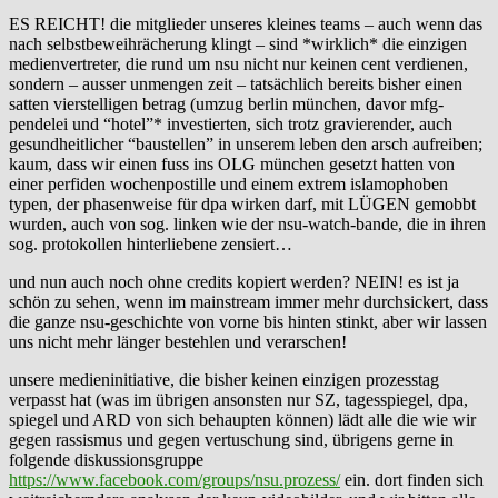
ES REICHT! die mitglieder unseres kleines teams – auch wenn das
nach selbstbeweihrächerung klingt – sind *wirklich* die einzigen
medienvertreter, die rund um nsu nicht nur keinen cent verdienen,
sondern – ausser unmengen zeit – tatsächlich bereits bisher einen
satten vierstelligen betrag (umzug berlin münchen, davor mfg-
pendelei und “hotel”* investierten, sich trotz gravierender, auch
gesundheitlicher “baustellen” in unserem leben den arsch aufreiben;
kaum, dass wir einen fuss ins OLG münchen gesetzt hatten von
einer perfiden wochenpostille und einem extrem islamophoben
typen, der phasenweise für dpa wirken darf, mit LÜGEN gemobbt
wurden, auch von sog. linken wie der nsu-watch-bande, die in ihren
sog. protokollen hinterliebene zensiert…
und nun auch noch ohne credits kopiert werden? NEIN! es ist ja
schön zu sehen, wenn im mainstream immer mehr durchsickert, dass
die ganze nsu-geschichte von vorne bis hinten stinkt, aber wir lassen
uns nicht mehr länger bestehlen und verarschen!
unsere medieninitiative, die bisher keinen einzigen prozesstag
verpasst hat (was im übrigen ansonsten nur SZ, tagesspiegel, dpa,
spiegel und ARD von sich behaupten können) lädt alle die wie wir
gegen rassismus und gegen vertuschung sind, übrigens gerne in
folgende diskussionsgruppe
https://www.facebook.com/groups/nsu.prozess/
ein. dort finden sich