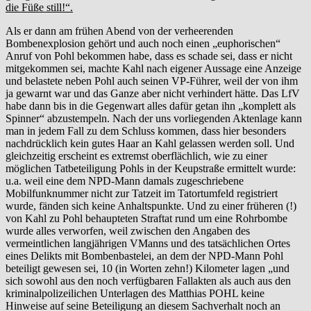
die Füße still!“.
Als er dann am frühen Abend von der verheerenden
Bombenexplosion gehört und auch noch einen „euphorischen“
Anruf von Pohl bekommen habe, dass es schade sei, dass er nicht
mitgekommen sei, machte Kahl nach eigener Aussage eine Anzeige
und belastete neben Pohl auch seinen VP-Führer, weil der von ihm
ja gewarnt war und das Ganze aber nicht verhindert hätte. Das LfV
habe dann bis in die Gegenwart alles dafür getan ihn „komplett als
Spinner“ abzustempeln. Nach der uns vorliegenden Aktenlage kann
man in jedem Fall zu dem Schluss kommen, dass hier besonders
nachdrücklich kein gutes Haar an Kahl gelassen werden soll. Und
gleichzeitig erscheint es extremst oberflächlich, wie zu einer
möglichen Tatbeteiligung Pohls in der Keupstraße ermittelt wurde:
u.a. weil eine dem NPD-Mann damals zugeschriebene
Mobilfunknummer nicht zur Tatzeit im Tatortumfeld registriert
wurde, fänden sich keine Anhaltspunkte. Und zu einer früheren (!)
von Kahl zu Pohl behaupteten Straftat rund um eine Rohrbombe
wurde alles verworfen, weil zwischen den Angaben des
vermeintlichen langjährigen VManns und des tatsächlichen Ortes
eines Delikts mit Bombenbastelei, an dem der NPD-Mann Pohl
beteiligt gewesen sei, 10 (in Worten zehn!) Kilometer lagen „und
sich sowohl aus den noch verfügbaren Fallakten als auch aus den
kriminalpolizeilichen Unterlagen des Matthias POHL keine
Hinweise auf seine Beteiligung an diesem Sachverhalt noch an