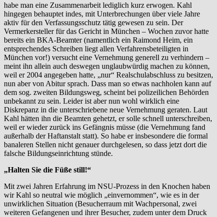
habe man eine Zusammenarbeit lediglich kurz erwogen. Kahl
hingegen behauptet indes, mit Unterbrechungen über viele Jahre
aktiv für den Verfassungsschutz tätig gewesen zu sein. Der
Vermerkersteller für das Gericht in München – Wochen zuvor hatte
bereits ein BKA-Beamter (namentlich ein Raimond Heim, ein
entsprechendes Schreiben liegt allen Verfahrensbeteiligten in
München vor!) versucht eine Vernehmung generell zu verhindern –
meint ihn allein auch deswegen unglaubwürdig machen zu können,
weil er 2004 angegeben hatte, „nur“ Realschulabschluss zu besitzen,
nun aber von Abitur sprach. Dass man so etwas nachholen kann auf
dem sog. zweiten Bildungsweg, scheint bei polizeilichen Behörden
unbekannt zu sein. Leider ist aber nun wohl wirklich eine
Diskrepanz in die unterschriebene neue Vernehmung geraten. Laut
Kahl hätten ihn die Beamten gehetzt, er solle schnell unterschreiben,
weil er wieder zurück ins Gefängnis müsse (die Vernehmung fand
außerhalb der Haftanstalt statt). So habe er insbesondere die formal
banaleren Stellen nicht genauer durchgelesen, so dass jetzt dort die
falsche Bildungseinrichtung stünde.
„Halten Sie die Füße still!“
Mit zwei Jahren Erfahrung im NSU-Prozess in den Knochen haben
wir Kahl so neutral wie möglich „einvernommen“, wie es in der
unwirklichen Situation (Besucherraum mit Wachpersonal, zwei
weiteren Gefangenen und ihrer Besucher, zudem unter dem Druck