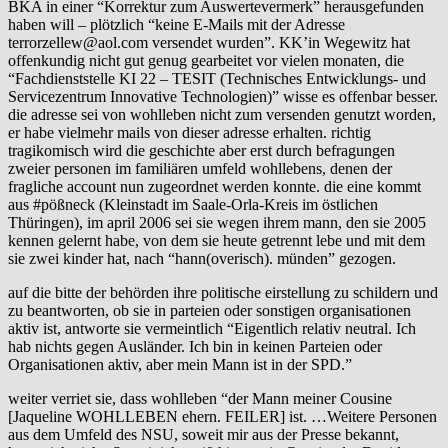
BKA in einer “Korrektur zum Auswertevermerk” herausgefunden
haben will – plötzlich “keine E-Mails mit der Adresse
terrorzellew@aol.com versendet wurden”. KK’in Wegewitz hat
offenkundig nicht gut genug gearbeitet vor vielen monaten, die
“Fachdienststelle KI 22 – TESIT (Technisches Entwicklungs- und
Servicezentrum Innovative Technologien)” wisse es offenbar besser.
die adresse sei von wohlleben nicht zum versenden genutzt worden,
er habe vielmehr mails von dieser adresse erhalten. richtig
tragikomisch wird die geschichte aber erst durch befragungen
zweier personen im familiären umfeld wohllebens, denen der
fragliche account nun zugeordnet werden konnte. die eine kommt
aus #pößneck (Kleinstadt im Saale-Orla-Kreis im östlichen
Thüringen), im april 2006 sei sie wegen ihrem mann, den sie 2005
kennen gelernt habe, von dem sie heute getrennt lebe und mit dem
sie zwei kinder hat, nach “hann(overisch). münden” gezogen.
auf die bitte der behörden ihre politische eirstellung zu schildern und
zu beantworten, ob sie in parteien oder sonstigen organisationen
aktiv ist, antworte sie vermeintlich “Eigentlich relativ neutral. Ich
hab nichts gegen Ausländer. Ich bin in keinen Parteien oder
Organisationen aktiv, aber mein Mann ist in der SPD.”
weiter verriet sie, dass wohlleben “der Mann meiner Cousine
[Jaqueline WOHLLEBEN ehern. FEILER] ist. …Weitere Personen
aus dem Umfeld des NSU, soweit mir aus der Presse bekannt,