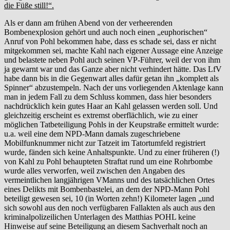
die Füße still!“.
Als er dann am frühen Abend von der verheerenden
Bombenexplosion gehört und auch noch einen „euphorischen“
Anruf von Pohl bekommen habe, dass es schade sei, dass er nicht
mitgekommen sei, machte Kahl nach eigener Aussage eine Anzeige
und belastete neben Pohl auch seinen VP-Führer, weil der von ihm
ja gewarnt war und das Ganze aber nicht verhindert hätte. Das LfV
habe dann bis in die Gegenwart alles dafür getan ihn „komplett als
Spinner“ abzustempeln. Nach der uns vorliegenden Aktenlage kann
man in jedem Fall zu dem Schluss kommen, dass hier besonders
nachdrücklich kein gutes Haar an Kahl gelassen werden soll. Und
gleichzeitig erscheint es extremst oberflächlich, wie zu einer
möglichen Tatbeteiligung Pohls in der Keupstraße ermittelt wurde:
u.a. weil eine dem NPD-Mann damals zugeschriebene
Mobilfunknummer nicht zur Tatzeit im Tatortumfeld registriert
wurde, fänden sich keine Anhaltspunkte. Und zu einer früheren (!)
von Kahl zu Pohl behaupteten Straftat rund um eine Rohrbombe
wurde alles verworfen, weil zwischen den Angaben des
vermeintlichen langjährigen VManns und des tatsächlichen Ortes
eines Delikts mit Bombenbastelei, an dem der NPD-Mann Pohl
beteiligt gewesen sei, 10 (in Worten zehn!) Kilometer lagen „und
sich sowohl aus den noch verfügbaren Fallakten als auch aus den
kriminalpolizeilichen Unterlagen des Matthias POHL keine
Hinweise auf seine Beteiligung an diesem Sachverhalt noch an