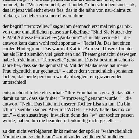
mündet, die “Wir reden nicht, wir handeln” überschrieben sind – ok,
das ist jetzt vielleicht etwas fies, das in die nähe von nsu-claims zu
rücken, also lieber zu seiner einvernahme.
der begriff “terrorzellew” sagte ihm demnach erst mal rein gar nix,
von einer unnatürlichen pause zur folgefrage “Sind Sie Nutzer der
E-Mail Adresse terrorzellew@aol.com?” ist nichts vermerkt – die
antwort kam dann wohl recht spontan – “[lacht] Ja. Das hat einen
coolen Hintergrund. Das war mal Katrins Adresse. Unsere Tochter
hat als Kind ziemlich viel geschrien und Theater gemacht, deswegen
habe ich sie immer “Terrorzelle” genannt. Das ist bestimmt schon 8
Jahre her, dass sie die genutzt hat. Mit der Mailadresse hat meine
Frau eigentlich nur gechattet.” – außer dem vermeintlich spontanen
lachen, das beide personen wohl aufzeigten, ein gravierender
unterschied!
entsprechend folgte ein vorhalt: “Ihre Frau hat uns gesagt, das hätte
damit zu tun, dass sie früher “Terrorzwerg” genannt wurde.” – die
antwort: “Nein. Das hatte mit unserer Tochter Lisa zu tun. Da bin
ich mir ziemlich sicher. Aber mit WOHLLEBEN hatte das nix zu
tun.” – eine zusatzfrage, inwiefern denn das “w” zur tochter passen
würde, haben ihm die beamten offenkundig nicht gestellt —
zu den nicht verfolgbaren links meinte der spd-ler “wahrscheinlich
Youtube und so ein Kram” – und zu den zeitlichen/räumlichen