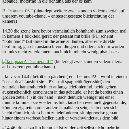
gebäude, motorrad in die richtung aus der es kam
B “camera_06 “
(hinterlegt weitere zwei stunden videomaterial auf
unserem youtube-chanel – entgegengesetzte blickrichtung der
kamera)
14.30 die szene kurz bevor vermeintlich böhnhardt zum zweiten mal
in kamera 1 blickfeld gerät: der passant mit brille (P1) scheint
“böhnhardt” fast direkt in die arme zu laufen, aber eine direkte
berührung, gar ein austausch von dingen und oder auch nur worten
ist indes nicht zu erkennen. auch nicht mit ein wenig phantasie -
A “camera_01″
(hinterlegt zwei stunden videomaterial
auf unserem youtube-chanel)
- kurz vor 14.42 betritt ein pärchen ( er – bei uns P2 – wohl in einem
“costa rica” fanshirt sie – P3 – mit spaghettiträger-shirt) den
zentralen kamerabereich, er anfangs telefonierend, beide gehen
augenscheinlich gemeinsam in das gebäude, er hat da bereits einen
großen zettel (?) in der hand – nach deutlich weniger als einer
minute kommen sie wieder ins bild, tauschen eventuell gegenstände,
könnten zigaretten oder andere banalitäten sein, sie trennen sich
leicht räumlich, sie scheint zu telefonieren, sinnigerweise genau
hinter einem werbeaufsteller, auch er verschwindet aus dem bild
- 14.46 tritt sie zu ihn heran, er ist zu der zeit selbst nicht mehr im