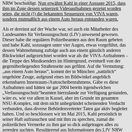
NRW beschuldigt.
Nun erwähnt Kahl in einer Aussage 2015, dass
ihm im Zuge dessen seinerzeit Videoaufnahmen gezeigt worden
seien, die nicht (!) die bekannten Sequenzen von VIVA waren,
sondern mutmaßlich aus einem Auto heraus entstanden waren.
Als er dereinst auf der Wache war, sei auch ein Mitarbeiter des
Landesamtes für Verfassungsschutz (LfV) anwesend gewesen.
Dieser habe die regulären Polizeibeamten aus den Raum gebeten
und habe Kahl, sozusagen unter vier Augen, etwas vorgeführt, das
dessen Wahrnehmung zufolge auch aus einem gänzlich anderen
Blickwinkel aufgezeichnet worden war als die VIVA-Aufnahmen –
die Treppe des Musiksenders im Hintergrund, eventuell von der
gegenüberliegenden Straßenseite aus gefilmt. Auf die Vermutung:
„aus einem Auto heraus”, kommt der in München „natürlich“
ungehörte Zeuge, aufgrund eines im Bildwinkel angeblich
erkennbaren Innenraum-/Autoscheibenrahmens. Gäbe es diese
Aufnahmen und hätten sie gar 2004 bereits irgendwelchen
„Verfassungsschutz“beamten hierzulande zur Verfügung gestanden,
wäre es, wie vor allem in Kassel, aber im Grunde im gesamten
NSU-Komplex, mit dem nicht unbegründet scheinenden Verdacht
verbunden, dass diverse Behördenvertreter Taten gar aktiv begleitet
haben. Und so beschlossen wir im Mai 2015, Kahl persönlich in
seiner Haft aufzusuchen und mit ihm zu sprechen, zumal die
polizeilichen Vermerke zu ihm gar so dick aufgetragen alles zu
zerreden suchten. Resultierend aus Informationen des LfV NRW