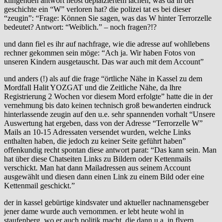
klingenden antwort nebst deplatziertem lachen, was da in der
geschichte ein “W” verloren hat? die polizei tat es bei dieser
“zeugin”: “Frage: Können Sie sagen, was das W hinter Terrorzelle
bedeutet? Antwort: “Weiblich.” – noch fragen?!?
und dann fiel es ihr auf nachfrage, wie die adresse auf wohllebens
rechner gekommen sein möge: “Ach ja. Wir haben Fotos von
unseren Kindern ausgetauscht. Das war auch mit dem Account”
und anders (!) als auf die frage “örtliche Nähe in Kassel zu dem
Mordfall Halit YOZGAT und die Zeitliche Nähe, da lhre
Registrierung 2 Wochen vor diesem Mord erfolgte” hatte die in der
vernehmung bis dato keinen technisch groß bewanderten eindruck
hinterlassende zeugin auf den u.e. sehr spannenden vorhalt “Unsere
Auswertung hat ergeben, dass von der Adresse “Terrorzelle W”
Mails an 10-15 Adressaten versendet wurden, welche Links
enthalten haben, die jedoch zu keiner Seite geführt haben”
offenkundig recht spontan diese antwort parat: “Das kann sein. Man
hat über diese Chatseiten Links zu Bildern oder Kettenmails
verschickt. Man hat dann Mailadressen aus seinem Account
ausgewählt und diesen dann einen Link zu einem Bild oder eine
Kettenmail geschickt.”
der in kassel gebürtige kindsvater und aktueller nachnamensgeber
jener dame wurde auch vernommen. er lebt heute wohl in
staufenberg, wo er auch politik macht, die dann u.a. in flyern