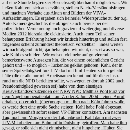
auf eine Stunde begrenzter Besuchszeit) überhaupt möglich war. Wir
ließen Kahl von sich aus erzählen, stellten Nach-/Verständnisfragen
und machten Vorhalte aus Akten und Bildern der VIVA-
Aufzeichnungen. Es ergaben sich keinerlei Widersprüche zu der o.g.
Auto-Kamerageschichte, die übrigens auch bereits bei der
polizeilichen Vernehmung noch gravierend weiterging und diverse
Medien 2012 hierzulande elektrisierte. Auch jenen Teil seiner
behaupteten Erfahrung haben wir kritisch hinterfragt und stellen fest,
folgendes scheint zumindest theoretisch vorstellbar – indes werten
wir nachfolgend nicht, gar behaupten wir nicht, dass etwas so war,
wie Kahl es schildert. Wir weisen vielmehr auf gravierend
bemerkenswerte Aussagen hin, die vor einem ordentlichen Gericht
gehört und – so möglich – lückenlos geklärt gehören: Kahl, der in
seiner Spitzeltätigkeit fürs LfV dort mit fünf Leuten zu tun gehabt
hätte (die er alle nur mit Arbeitsnamen kennt und für die er insb.
rund um die NPD berichten sollte, weswegen er dort ab 2002 auch
Pseudomitdglied gewesen sei)
habe von dem einstigen
Kreisverbandsvorsitzenden der NRW-NPD Matthias Pohl kurz vor
dem Nagelbombenattentat – am 7. oder 8. Juni 2004 – einen Anruf
erhalten, ob er nicht (über)morgen mit ihm nach Köln fahren wolle,
es werde dort eine große Sache steigen. Kahl habe Pohl abgesagt,
aber gewissenhaft sofort seinen VP-Führer kontaktiert. Am nächsten
Tag, noch am Morgen vor der Tat, habe sich Kahl dann mit zwei
LfV-Mitarbeitern am Bahnhof in Duisburg getroffen. Man habe ihm
gesagt, er solle sich nicht einmischen, nicht hingehen: „Halten Sie