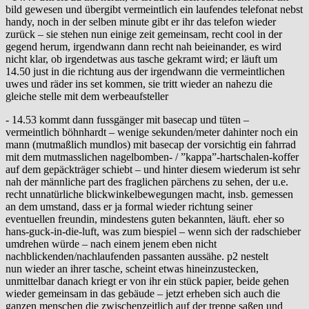
bild gewesen und übergibt vermeintlich ein laufendes telefonat nebst
handy, noch in der selben minute gibt er ihr das telefon wieder
zurück – sie stehen nun einige zeit gemeinsam, recht cool in der
gegend herum, irgendwann dann recht nah beieinander, es wird
nicht klar, ob irgendetwas aus tasche gekramt wird; er läuft um
14.50 just in die richtung aus der irgendwann die vermeintlichen
uwes und räder ins set kommen, sie tritt wieder an nahezu die
gleiche stelle mit dem werbeaufsteller
- 14.53 kommt dann fussgänger mit basecap und tüten –
vermeintlich böhnhardt – wenige sekunden/meter dahinter noch ein
mann (mutmaßlich mundlos) mit basecap der vorsichtig ein fahrrad
mit dem mutmasslichen nagelbomben- / ”kappa”-hartschalen-koffer
auf dem gepäckträger schiebt – und hinter diesem wiederum ist sehr
nah der männliche part des fraglichen pärchens zu sehen, der u.e.
recht unnatürliche blickwinkelbewegungen macht, insb. gemessen
an dem umstand, dass er ja formal wieder richtung seiner
eventuellen freundin, mindestens guten bekannten, läuft. eher so
hans-guck-in-die-luft, was zum biespiel – wenn sich der radschieber
umdrehen würde – nach einem jenem eben nicht
nachblickenden/nachlaufenden passanten aussähe. p2 nestelt
nun wieder an ihrer tasche, scheint etwas hineinzustecken,
unmittelbar danach kriegt er von ihr ein stück papier, beide gehen
wieder gemeinsam in das gebäude – jetzt erheben sich auch die
ganzen menschen die zwischenzeitlich auf der treppe saßen und