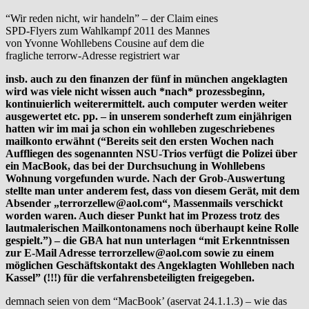
“Wir reden nicht, wir handeln” – der Claim eines
SPD-Flyers zum Wahlkampf 2011 des Mannes
von Yvonne Wohllebens Cousine auf dem die
fragliche terrorw-Adresse registriert war
insb. auch zu den finanzen der fünf in münchen angeklagten
wird was viele nicht wissen auch *nach* prozessbeginn,
kontinuierlich weiterermittelt. auch computer werden weiter
ausgewertet etc. pp. – in unserem sonderheft zum einjährigen
hatten wir im mai ja schon ein wohlleben zugeschriebenes
mailkonto erwähnt (“Bereits seit den ersten Wochen nach
Auffliegen des sogenannten NSU-Trios verfügt die Polizei über
ein MacBook, das bei der Durchsuchung in Wohllebens
Wohnung vorgefunden wurde. Nach der Grob-Auswertung
stellte man unter anderem fest, dass von diesem Gerät, mit dem
Absender „terrorzellew@aol.com“, Massenmails verschickt
worden waren. Auch dieser Punkt hat im Prozess trotz des
lautmalerischen Mailkontonamens noch überhaupt keine Rolle
gespielt.”) – die GBA hat nun unterlagen “mit Erkenntnissen
zur E-Mail Adresse terrorzellew@aol.com sowie zu einem
möglichen Geschäftskontakt des Angeklagten Wohlleben nach
Kassel” (!!!) für die verfahrensbeteiligten freigegeben.
demnach seien von dem “MacBook’ (aservat 24.1.1.3) – wie das