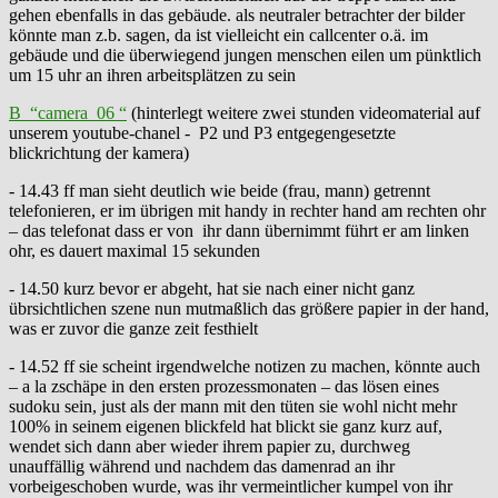
gehen ebenfalls in das gebäude. als neutraler betrachter der bilder
könnte man z.b. sagen, da ist vielleicht ein callcenter o.ä. im
gebäude und die überwiegend jungen menschen eilen um pünktlich
um 15 uhr an ihren arbeitsplätzen zu sein
B “camera_06 “
(hinterlegt weitere zwei stunden videomaterial auf
unserem youtube-chanel - P2 und P3 entgegengesetzte
blickrichtung der kamera)
- 14.43 ff man sieht deutlich wie beide (frau, mann) getrennt
telefonieren, er im übrigen mit handy in rechter hand am rechten ohr
– das telefonat dass er von ihr dann übernimmt führt er am linken
ohr, es dauert maximal 15 sekunden
- 14.50 kurz bevor er abgeht, hat sie nach einer nicht ganz
übrsichtlichen szene nun mutmaßlich das größere papier in der hand,
was er zuvor die ganze zeit festhielt
- 14.52 ff sie scheint irgendwelche notizen zu machen, könnte auch
– a la zschäpe in den ersten prozessmonaten – das lösen eines
sudoku sein, just als der mann mit den tüten sie wohl nicht mehr
100% in seinem eigenen blickfeld hat blickt sie ganz kurz auf,
wendet sich dann aber wieder ihrem papier zu, durchweg
unauffällig während und nachdem das damenrad an ihr
vorbeigeschoben wurde, was ihr vermeintlicher kumpel von ihr