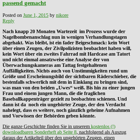
passend gemacht
Posted on
June 1, 2015
by
nikore
Reply
Nach knapp 20 Monaten Wartezeit im Prozess wurde der
Nagelbombenanschlag nun in wenigen Verhandlungstagen
abgehakt. Was bleibt, ist ein fader Beigeschmack: kein Wort
über einen Zeugen, der Zivilpolizisten beobachtet
haben will,
kein Wort über ein zweites Fahrrad mit Hardcase am Tatort
und nicht einmal ansatzweise eine Analyse der von
Überwachungskameras am Tattag festgehaltenen
Auffälligkeiten. Nichts auch von Unstimmigkeiten rund um
Größe und Erscheinungsbild der sichtbaren Räderschieber, die
bestenfalls schwerlich mit dem in Einklang zu bringen sind,
was man von den beiden „Uwes“ weiß. Bis hin zu einer jungen
Frau und einem jungen Mann, die die fraglichen
Baseballkappenträger gezielt zu beobachten schienen. Und
dann ist da noch ein ungehörter Zeuge, der den Verdacht
nahelegt, dass es weitere, noch gänzlich geheime Aufnahmen
und Vorwissen der Behörden geben könnte.
Die ganze Geschichte finden Sie in unserem
kostenlos (!)
downloadbaren Sonderheft ab Seite 8
, nachfolgend als Auszug
daraus der Artikelteil über den ungehörten Zeugen, einen