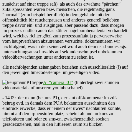
zunächst auf einer treppe saß), als auch das erwähnte “pärchen”
zufallspassanten waren bzw. menschen, die regelmäßig ganz
“normal” (zum beispiel beruflich) in dem gebäude mit der
offensichtlich für raucherpausen und anderes generell beliebten
treppe davor ein- und ausgingen. aber passend dazu, dass morgen
im prozess endlich auch das kölner nagelbombenattentat verhandelt
wird, welches richter götzl zum prozessauftakt ja perverserweise
vom hauptverfahren abzutrennen versuchte, dokumentieren wir
nachfolgend, was in den seinerzeit wohl auch dem nsu-bundestags-
untersuchungsausschuss bis auf sekundenschnipsel unbekannten
videoüberwachungen unter anderem zu sehen ist.
alle nachfolgenden zeitangaben beziehen sich ausschliesslich (!) auf
den jeweiligen timecodestempel im jeweiligen video.
A “camera_01″
(hinterlegt zwei stunden
videomaterial auf unserem youtube-chanel)
- 14.09 der mann (bei uns P1), der laut off-kommenar im zdf-
beitrag evtl. in damals dem PUA bekannten ausschnitten den
eindruck erwecke, dass er “einem der uwes” nachlaufen könnte,
nimmt auf den trppenstufen platz, scheint ab und an kurz zu
telefonieren und oder zu sms-en, zwischenzeitlich socken
geradezuziehen, mal in den luftleeren raum zu blicken