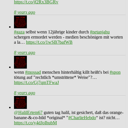
https://t.co/jf2Rx3BGRv
8 years ago
#gaza
selbst wenn 12jährige kinder durch
#netanjahu
schergen ermordet werden - medien beschönigen mit worten
a la…
https://t.co/1wSB7bafWB
8 years ago
wenn
#mossad
menschen hinterhältig killt heißt's bei
#spon
tötung auf "rechtlich *umstrittene* Weise"?…
https://t.co/Gj7qmTFwaJ
8 years ago
@HalilErtem67
guten tag halil, ist gesichert, daß das orange-
banane-&-co-bild *original* "
#CharlieHebdo
“ ist? nicht…
https://t.co/y4dJoIhubM