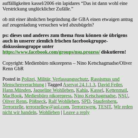
auffälligkeiten kassel/2006 ein lapidares “Das ist dann wohl eine
Verstrickung unglücklicher Zufälle.”
ob mit einer ähnlichen begründung die GBA einen etwaigen antrag
auf zeugenladung versuchen wird abzubügeln?
ps: dieses und anderes zum thema #nsu können sie übrigens
auch in unserer ziemlich frischen facebookgruppe-
diskussionsgruppe unter
https://www.facebook.com/groups/nsu.prozess/
diskutieren!
Copyright: Medienbüro nikorepress – Nino Ketschagmadse/Oliver
Renn GbR
Posted in
Polizei, Militär, Verfassungsschutz
,
Rassismus und
Menschenverachtung
|
Tagged
Aservat 24.1.1.3
,
David Feiler
,
Hann.Münden
,
Jaqueline Wohlleben
,
Kahla
,
Kassel
,
Kettenmail
,
MacBook
,
Medienbüro nikorepress
,
Nino Ketschagmadse
,
NSU
,
Oliver Renn
,
Pößneck
,
Ralf Wohlleben
,
SPD
,
Staufenberg
,
Terrorzelle
,
terrorzellew@aol.com
,
Terrorzwerg
,
TESIT
,
Wir reden
nicht wir handeln
,
Wohlleben
|
Leave a reply