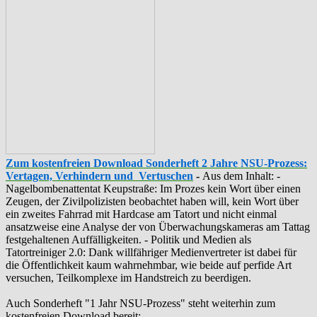
Zum kostenfreien Download Sonderheft 2 Jahre NSU-Prozess:
Vertagen, Verhindern und Vertuschen
-
Aus dem Inhalt: -
‪Nagelbombenattentat‬ ‎Keupstraße‬: Im Prozes kein Wort über einen
Zeugen, der Zivilpolizisten beobachtet haben will, kein Wort über
ein zweites Fahrrad mit Hardcase am Tatort und nicht einmal
ansatzweise eine Analyse der von Überwachungskameras am Tattag
festgehaltenen Auffälligkeiten. - Politik und Medien als
‪Tatortreiniger‬ 2.0: Dank willfähriger Medienvertreter ist dabei für
die Öffentlichkeit kaum wahrnehmbar, wie beide auf perfide Art
versuchen, Teilkomplexe im Handstreich zu beerdigen.
Auch Sonderheft "1 Jahr NSU-Prozess" steht weiterhin zum
kostenfreien Download bereit: