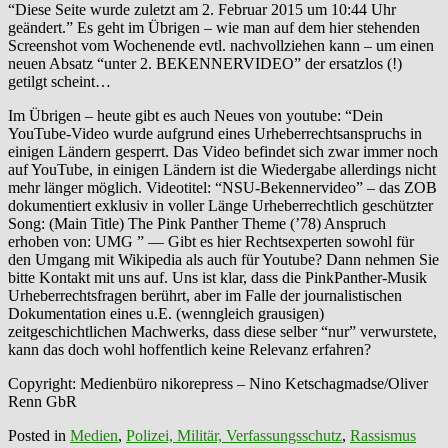
“Diese Seite wurde zuletzt am 2. Februar 2015 um 10:44 Uhr
geändert.” Es geht im Übrigen – wie man auf dem hier stehenden
Screenshot vom Wochenende evtl. nachvollziehen kann – um einen
neuen Absatz “unter 2. BEKENNERVIDEO” der ersatzlos (!)
getilgt scheint…
Im Übrigen – heute gibt es auch Neues von youtube: “Dein
YouTube-Video wurde aufgrund eines Urheberrechtsanspruchs in
einigen Ländern gesperrt. Das Video befindet sich zwar immer noch
auf YouTube, in einigen Ländern ist die Wiedergabe allerdings nicht
mehr länger möglich. Videotitel: “NSU-Bekennervideo” – das ZOB
dokumentiert exklusiv in voller Länge Urheberrechtlich geschützter
Song: (Main Title) The Pink Panther Theme (’78) Anspruch
erhoben von: UMG ” — Gibt es hier Rechtsexperten sowohl für
den Umgang mit Wikipedia als auch für Youtube? Dann nehmen Sie
bitte Kontakt mit uns auf. Uns ist klar, dass die PinkPanther-Musik
Urheberrechtsfragen berührt, aber im Falle der journalistischen
Dokumentation eines u.E. (wenngleich grausigen)
zeitgeschichtlichen Machwerks, dass diese selber “nur” verwurstete,
kann das doch wohl hoffentlich keine Relevanz erfahren?
Copyright: Medienbüro nikorepress – Nino Ketschagmadse/Oliver
Renn GbR
Posted in
Medien
,
Polizei, Militär, Verfassungsschutz
,
Rassismus