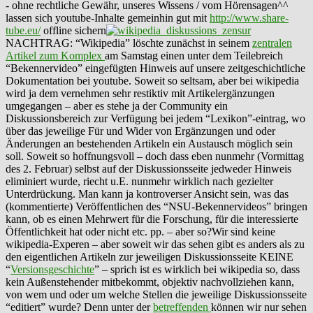
- ohne rechtliche Gewähr, unseres Wissens / vom Hörensagen^^
lassen sich youtube-Inhalte gemeinhin gut mit
http://www.share-
tube.eu/
offline sichern
NACHTRAG: “Wikipedia” löschte zunächst in seinem
zentralen
Artikel zum Komplex
am Samstag einen unter dem Teilebreich
“Bekennervideo” eingefügten Hinweis auf unsere zeitgeschichtliche
Dokumentation bei youtube. Soweit so seltsam, aber bei wikipedia
wird ja dem vernehmen sehr restiktiv mit Artikelergänzungen
umgegangen – aber es stehe ja der Community ein
Diskussionsbereich zur Verfügung bei jedem “Lexikon”-eintrag, wo
über das jeweilige Für und Wider von Ergänzungen und oder
Änderungen an bestehenden Artikeln ein Austausch möglich sein
soll. Soweit so hoffnungsvoll – doch dass eben nunmehr (Vormittag
des 2. Februar) selbst auf der Diskussionsseite jedweder Hinweis
eliminiert wurde, riecht u.E. nunmehr wirklich nach gezielter
Unterdrückung. Man kann ja kontroverser Ansicht sein, was das
(kommentierte) Veröffentlichen des “NSU-Bekennervideos” bringen
kann, ob es einen Mehrwert für die Forschung, für die interessierte
Öffentlichkeit hat oder nicht etc. pp. – aber so?Wir sind keine
wikipedia-Experen – aber soweit wir das sehen gibt es anders als zu
den eigentlichen Artikeln zur jeweiligen Diskussionsseite KEINE
“
Versionsgeschichte
” – sprich ist es wirklich bei wikipedia so, dass
kein Außenstehender mitbekommt, objektiv nachvollziehen kann,
von wem und oder um welche Stellen die jeweilige Diskussionsseite
“editiert” wurde? Denn unter der
betreffenden
können wir nur sehen