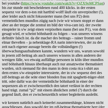
bei youtube (
https://www.youtube.com/watch?v=QZX9oMCPSag
)
bis zur stunde mit bescheidenen rund 400 klicks. in der ersten
sequenz vor dem o-ton mit hartfrid wolff läuft ein unverpixelter (!),
aber leider auch nicht fokussierter mann (bei uns P2) dem
vermeintlichen mundlos zügig nach (wie wir wissen stoppt er dann
aber an der treppe die zentral im bild der viva-cam ist). der zweite
einspieler in s/w zeigt einen verpixelten mann (bei uns P1), von dem
gesagt wird, er scheint böhnhardt zu folgen – was unseres wissens
definitiv falsch ist. da die macher des beitrags – rainer fromm und
elmar theveßen – ja nebenklage-RA narin interviewten, der zu der
zeit nach eigener aussage bereits die vollständigen (!)
überwachungsaufnahmen kannte, wundern wir uns, warum sowohl
in jenem zdf-beitrag als auch unseres wissens in allen anderen der
wenigen fälle, wo etwaig auffällige personen in köln über mundlos
und böhnhardt hinaus überhaupt auch nur ansatzweise thematisiert
wurden, sich niemand für den mann in dem costa rica t-shirt aus
dem ersten s/w-einspieler interessierte, der in s/w sequenz drei des
zdf-beitrags an die seite einer blonden frau mit spaghetti-träger-shirt
tritt. oder dafür was der vermeintliche böhnhardt in einer der
sequenzen als er zwischenzeitlich den tatort verlässt in der rechten
hand trägt. zumal “p2″ mit einem ähnlichen zettel (?) durch die
gegend läuft, den er zwischenzeitlich seiner begleiterin ausleiht.
wir kennen natürlich auch keinerlei zusammenhänge, können nicht
ausschliessen, dass sowohl der im zdf-beitrag thematisierte herr (der