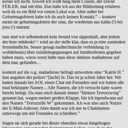
kenne ich nicht. Soweit ich weiß hing mein Cousin, der David
FEILER, mal mit drin. Das habe ich aus der Bildzeitung erfahren,
weil da so ein Bild vor einem Lokal war. Aber außer bei
Geburtstagsfeiern habe ich da auch keinen Kontakt.” – konkret
meint sie geburtstagsfeiern der oma, die wiederum aus kahla (!) bei
jena (!) stammt.
nun sind wir selbstredend kein freund von sippenhaft, aber jedem
der brav mitdenkt^^ wird an der stelle klar, dass es ja eine zumindest
fernmündliche, besser gesagt mailtechnische verbindung zu
wohlleben(s) über zufallsbegegnungen auf familienfesten gegeben
haben muss, wieso sonst hätte man diese dubiose mailadresse auf
dem mac gefunden…
konkret auf die o.g. mailadresse befragt antwortete eine “Katrin H.”
laut angaben der polizei “[lacht] Ja. Das ist ja schon Jahre her. Wir
hatten damals bei AOL einen Chat mit Freunden und wir hatten alle
total bekloppte Namen .. Alle Namen, die ich versucht hatte waren
bereits belegt. Da man mich damals immer “kleinen Terrorzwerg”
genannt hat, wegen meiner großen Klappe, bin ich irgendwann auf
den Namen “Terrorzelle W” gekommen. Ich war also auch Nutzer
der E-Mail-Adresse; Aber damit war ich nur in Chaträumen
unterwegs um mit Freunden zu schreiben.”
fragen sie sich gerade bei dieser ohnedies etwas hingebogen