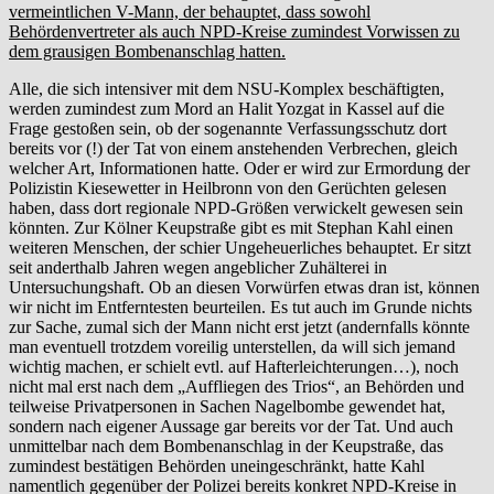
vermeintlichen V-Mann, der behauptet, dass sowohl
Behördenvertreter als auch NPD-Kreise zumindest Vorwissen zu
dem grausigen Bombenanschlag hatten.
Alle, die sich intensiver mit dem NSU-Komplex beschäftigten,
werden zumindest zum Mord an Halit Yozgat in Kassel auf die
Frage gestoßen sein, ob der sogenannte Verfassungsschutz dort
bereits vor (!) der Tat von einem anstehenden Verbrechen, gleich
welcher Art, Informationen hatte. Oder er wird zur Ermordung der
Polizistin Kiesewetter in Heilbronn von den Gerüchten gelesen
haben, dass dort regionale NPD-Größen verwickelt gewesen sein
könnten. Zur Kölner Keupstraße gibt es mit Stephan Kahl einen
weiteren Menschen, der schier Ungeheuerliches behauptet. Er sitzt
seit anderthalb Jahren wegen angeblicher Zuhälterei in
Untersuchungshaft. Ob an diesen Vorwürfen etwas dran ist, können
wir nicht im Entferntesten beurteilen. Es tut auch im Grunde nichts
zur Sache, zumal sich der Mann nicht erst jetzt (andernfalls könnte
man eventuell trotzdem voreilig unterstellen, da will sich jemand
wichtig machen, er schielt evtl. auf Hafterleichterungen…), noch
nicht mal erst nach dem „Auffliegen des Trios“, an Behörden und
teilweise Privatpersonen in Sachen Nagelbombe gewendet hat,
sondern nach eigener Aussage gar bereits vor der Tat. Und auch
unmittelbar nach dem Bombenanschlag in der Keupstraße, das
zumindest bestätigen Behörden uneingeschränkt, hatte Kahl
namentlich gegenüber der Polizei bereits konkret NPD-Kreise in