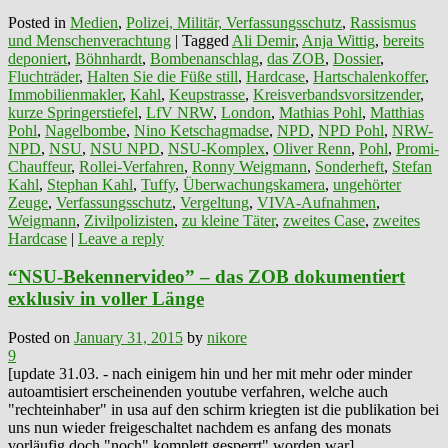
Posted in
Medien
,
Polizei, Militär, Verfassungsschutz
,
Rassismus
und Menschenverachtung
|
Tagged
Ali Demir
,
Anja Wittig
,
bereits
deponiert
,
Böhnhardt
,
Bombenanschlag
,
das ZOB
,
Dossier
,
Fluchträder
,
Halten Sie die Füße still
,
Hardcase
,
Hartschalenkoffer
,
Immobilienmakler
,
Kahl
,
Keupstrasse
,
Kreisverbandsvorsitzender
,
kurze Springerstiefel
,
LfV NRW
,
London
,
Mathias Pohl
,
Matthias
Pohl
,
Nagelbombe
,
Nino Ketschagmadse
,
NPD
,
NPD Pohl
,
NRW-
NPD
,
NSU
,
NSU NPD
,
NSU-Komplex
,
Oliver Renn
,
Pohl
,
Promi-
Chauffeur
,
Rollei-Verfahren
,
Ronny Weigmann
,
Sonderheft
,
Stefan
Kahl
,
Stephan Kahl
,
Tuffy
,
Überwachungskamera
,
ungehörter
Zeuge
,
Verfassungsschutz
,
Vergeltung
,
VIVA-Aufnahmen
,
Weigmann
,
Zivilpolizisten
,
zu kleine Täter
,
zweites Case
,
zweites
Hardcase
|
Leave a reply
“NSU-Bekennervideo” – das ZOB dokumentiert
exklusiv in voller Länge
Posted on
January 31, 2015
by
nikore
9
[update 31.03. - nach einigem hin und her mit mehr oder minder
autoamtisiert erscheinenden youtube verfahren, welche auch
"rechteinhaber" in usa auf den schirm kriegten ist die publikation bei
uns nun wieder freigeschaltet nachdem es anfang des monats
vorläufig doch "noch" komplett gesperrt" worden war]