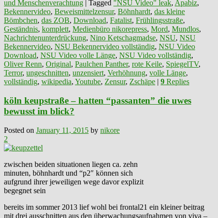
und Menschenverachtung
|
Tagged
"NSU Video" leak
,
Apabiz
,
Bekennervideo
,
Beweismittelzensur
,
Böhnhardt
,
das kleine
Bömbchen
,
das ZOB
,
Download
,
Fatalist
,
Frühlingsstraße
,
Geständnis
,
komplett
,
Medienbüro nikorepress
,
Mord
,
Mundlos
,
Nachrichtenunterdrückung
,
Nino Ketschagmadse
,
NSU
,
NSU
Bekennervideo
,
NSU Bekennervideo vollständig
,
NSU Video
Download
,
NSU Video volle Länge
,
NSU Video vollständig
,
Oliver Renn
,
Original
,
Paulchen Panther
,
rote Keile
,
SpiegelTV
,
Terror
,
ungeschnitten
,
unzensiert
,
Verhöhnung
,
volle Länge
,
vollständig
,
wikipedia
,
Youtube
,
Zensur
,
Zschäpe
|
9
Replies
köln keupstraße – hatten “passanten” die uwes
bewusst im blick?
Posted on
January 11, 2015
by
nikore
2
zwischen beiden situationen liegen ca. zehn
minuten, böhnhardt und “p2″ können sich
aufgrund ihrer jeweiligen wege davor explizit
begegnet sein
bereits im sommer 2013 lief wohl bei frontal21 ein kleiner beitrag
mit drei ausschnitten aus den überwachungsaufnahmen von viva –