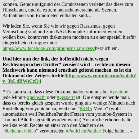
können. Gerade aufgrund der Comicszenen verleitet das diese zum
Hinschauen, und da extrem menschenverachtende Szenen,
Aufnahmen von Ermordeten enthalten sind…
Wir laden Sie, wenn Sie wie wir gegen Rassismus, gegen
Vertuschung sind und zum NSU-Komplex informiert werden
wollen bzw. kontrovers diskutieren möchten zu einer speziell hierfür
eingerichteten Gruppe unter
https://www.facebook.com/groups/nsu.prozess/
herzlich ein.
Und hier nun der link, der hoffentlich nicht wegen
Rechteansprüchen Driitter* zensiert wird – rechte an diesem
Machwerk kann niemand ernsthaft geltend machen, es ist ein
Dokument der Zeitgeschichte!
https://www.youtube.com/watch?
v=3bLdBWtCzD4
* Es kann sein, dass diese Dokumentation von uns bei
#youtube
jede Minute
#gelöscht
oder
#gesperrt
ist. Die entsprechende mail,
dass es bereits gleich gesperrt wurde ging uns wenige Minuten nach
Einstellung von youtube zu, weil eine “
#KBS
Media” (wohl
automatisiert weil PaulchenPantherFetzen vom youtube-System in
Ton und Bild festgestellt worden waren) Ansprüche erhoben hätte
weil sie wohl Rechte an einer von den Machern des
“
#bekennervideo
” verwursteten
#Paulchen
Panther
Folge halte… -