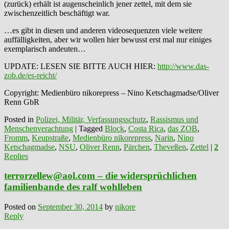
(zurück) erhält ist augenscheinlich jener zettel, mit dem sie
zwischenzeitlich beschäftigt war.
…es gibt in diesen und anderen videosequenzen viele weitere
auffälligkeiten, aber wir wollen hier bewusst erst mal nur einiges
exemplarisch andeuten…
UPDATE: LESEN SIE BITTE AUCH HIER:
http://www.das-
zob.de/es-reicht/
Copyright: Medienbüro nikorepress – Nino Ketschagmadse/Oliver
Renn GbR
Posted in
Polizei, Militär, Verfassungsschutz
,
Rassismus und
Menschenverachtung
|
Tagged
Block
,
Costa Rica
,
das ZOB
,
Fromm
,
Keupstraße
,
Medienbüro nikorepress
,
Narin
,
Nino
Ketschagmadse
,
NSU
,
Oliver Renn
,
Pärchen
,
Theveßen
,
Zettel
|
2
Replies
terrorzellew@aol.com – die widersprüchlichen
familienbande des ralf wohlleben
Posted on
September 30, 2014
by
nikore
Reply