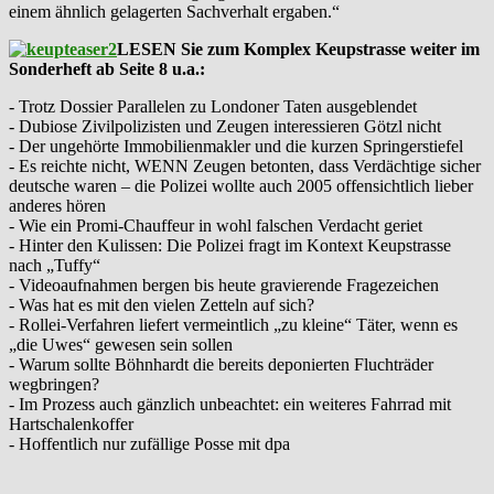
einem ähnlich gelagerten Sachverhalt ergaben.“
LESEN Sie zum Komplex Keupstrasse weiter im
Sonderheft ab Seite 8 u.a.:
- Trotz Dossier Parallelen zu Londoner Taten ausgeblendet
- Dubiose Zivilpolizisten und Zeugen interessieren Götzl nicht
- Der ungehörte Immobilienmakler und die kurzen Springerstiefel
- Es reichte nicht, WENN Zeugen betonten, dass Verdächtige sicher
deutsche waren – die Polizei wollte auch 2005 offensichtlich lieber
anderes hören
- Wie ein Promi-Chauffeur in wohl falschen Verdacht geriet
- Hinter den Kulissen: Die Polizei fragt im Kontext Keupstrasse
nach „Tuffy“
- Videoaufnahmen bergen bis heute gravierende Fragezeichen
- Was hat es mit den vielen Zetteln auf sich?
- Rollei-Verfahren liefert vermeintlich „zu kleine“ Täter, wenn es
„die Uwes“ gewesen sein sollen
- Warum sollte Böhnhardt die bereits deponierten Fluchträder
wegbringen?
- Im Prozess auch gänzlich unbeachtet: ein weiteres Fahrrad mit
Hartschalenkoffer
- Hoffentlich nur zufällige Posse mit dpa