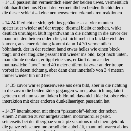
- 14.18 passiert ihn vermeintlich einer der beiden uwes, vermeintlich
böhnhardt (bei uns B) mit den vermeintlichen beiden fluchträdern
die dieser schiebt – keine nennenswerten erkennbaren reaktionen
- 14.24 ff erhebt er sich, geht ins gebäude – ca. vier minuten
später ist er wieder auf der treppe, diesmal bleibt er stehen, wirkt
deutlich unruhiger, läuft irgendwann in die richtung in die zuvor der
mann mit den beiden rädern lief, ist nicht mehr im blickbereich der
kamera, aus jener richtung kommt dann 14.30 vermeintlich
böhnhardt, der in der rechten hand etwas helles wie einen block
trägt, und der fragliche passant tritt wieder ins bild, kopf nach unten,
man könnte denken, er tippt eine sms, er läuft dann als der
mutmassliche “uwe” rund 40 meter entfernt ist zwar an der treppe
vorbei in desen richtung, aber dann eher innerhalb von 3,4 metern
immer wieder hin und her
- 14.35 zuvor war er phasenweise aus dem bild, aber in die richtung
in die zuvor die beiden räder gegangen waren, also richtung tatort –
getreten und nun so am linken bildrand, dass nicht klar ist, ober eine
interaktion mit einer anderen dunkelhaarigen passantin hat
- 14.37 interaktionen mit einem “pizzamofa”-fahrer, der neben
einem 2 minuten zuvor aufgetauchten motorradroller parkt,
seinerseits bei der übergbae von 2 pizzakartons und einem getränk
die ganze zeit seinen motorradhelm aubehält, mann mit waren ab ins