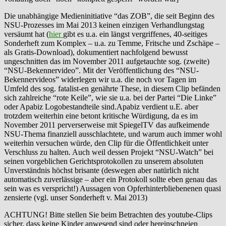
Die unabhängige Medieninitiative “das ZOB”, die seit Beginn des
NSU-Prozesses im Mai 2013 keinen einzigen Verhandlungstag
versäumt hat (
hier
gibt es u.a. ein längst vergriffenes, 40-seitiges
Sonderheft zum Komplex – u.a. zu Temme, Fritsche und Zschäpe –
als Gratis-Download), dokumentiert nachfolgend bewusst
ungeschnitten das im November 2011 aufgetauchte sog. (zweite)
“NSU-Bekennervideo”. Mit der Veröffentlichung des “NSU-
Bekennervideos” widerlegen wir u.a. die noch vor Tagen im
Umfeld des sog. fatalist-en genährte These, in diesem Clip befänden
sich zahlreiche “rote Keile”, wie sie u.a. bei der Partei “Die Linke”
oder Apabiz Logobestandteile sind.Apabiz verdient u.E. aber
trotzdem weiterhin eine betont kritische Würdigung, da es im
November 2011 perverserweise mit SpiegelTV das aufkeimende
NSU-Thema finanziell ausschlachtete, und warum auch immer wohl
weiterhin versuchen würde, den Clip für die Öffentlichkeit unter
Verschluss zu halten. Auch weil dessen Projekt “NSU-Watch” bei
seinen vorgeblichen Gerichtsprotokollen zu unserem absoluten
Unverständnis höchst brisante (deswegen aber natürlich nicht
automatisch zuverlässige – aber ein Protokoll sollte eben genau das
sein was es verspricht!) Aussagen von Opferhinterbliebenenen quasi
zensierte (vgl. unser Sonderheft v. Mai 2013)
ACHTUNG! Bitte stellen Sie beim Betrachten des youtube-Clips
sicher, dass keine Kinder anwesend sind oder hereinschneien