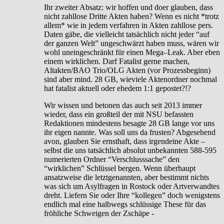
Ihr zweiter Absatz: wir hoffen und doer glauben, dass
nicht zahllose Dritte Akten haben? Wenn es nicht *trotz
allem* wie in jedem verfahren in Akten zahllose pers.
Daten gäbe, die vielleicht tatsächlich nicht jeder “auf
der ganzen Welt” ungeschwärzt haben muss, wären wir
wohl uneingeschränkt für einen Mega–Leak. Aber eben
einem wirklichen. Darf Fatalist gerne machen,
Altakten/BAO Trio/OLG Akten (vor Prozessbeginn)
sind aber mind. 28 GB, wieviele Aktenordner nochmal
hat fatalist aktuell oder ehedem 1:1 gepostet?!?
Wir wissen und betonen das auch seit 2013 immer
wieder, dass ein großteil der mit NSU befassten
Redaktionen mindestens besagte 28 GB lange vor uns
ihr eigen nannte. Was soll uns da frusten? Abgesehend
avon, glauben Sie ernsthaft, dass irgendeine Akte –
selbst die uns tatsächlich absolut unbekannten 588-595
numerierten Ordner “Verschlusssache” den
“wirklichen” Schlüssel bergen. Wenn überhaupt
ansatzweise die letztgenannten, aber bestimmt nichts
was sich um Asylfragen in Rostock oder Artverwandtes
dreht. Liefern Sie oder Ihre “kollegen” doch wenigstens
endlich mal eine halbwegs schlüssige These für das
fröhliche Schweigen der Zschäpe -