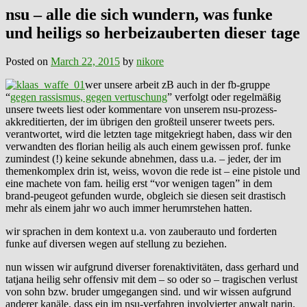
nsu – alle die sich wundern, was funke
und heiligs so herbeizauberten dieser tage
Posted on
March 22, 2015
by
nikore
wer unsere arbeit zB auch in der fb-gruppe
“
gegen rassismus, gegen vertuschung
” verfolgt oder regelmäßig
unsere tweets liest oder kommentare von unserem nsu-prozess-
akkreditierten, der im übrigen den großteil unserer tweets pers.
verantwortet, wird die letzten tage mitgekriegt haben, dass wir den
verwandten des florian heilig als auch einem gewissen prof. funke
zumindest (!) keine sekunde abnehmen, dass u.a. – jeder, der im
themenkomplex drin ist, weiss, wovon die rede ist – eine pistole und
eine machete von fam. heilig erst “vor wenigen tagen” in dem
brand-peugeot gefunden wurde, obgleich sie diesen seit drastisch
mehr als einem jahr wo auch immer herumrstehen hatten.
wir sprachen in dem kontext u.a. von zauberauto und forderten
funke auf diversen wegen auf stellung zu beziehen.
nun wissen wir aufgrund diverser forenaktivitäten, dass gerhard und
tatjana heilig sehr offensiv mit dem – so oder so – tragischen verlust
von sohn bzw. bruder umgegangen sind. und wir wissen aufgrund
anderer kanäle, dass ein im nsu-verfahren involvierter anwalt narin,