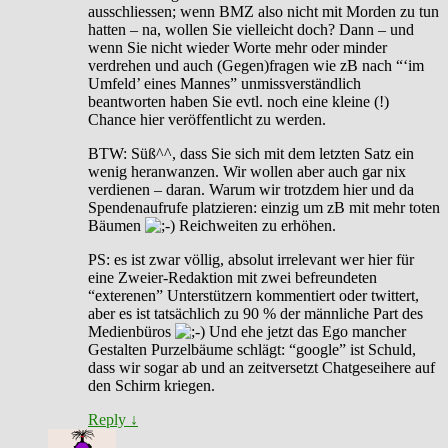
ausschliessen; wenn BMZ also nicht mit Morden zu tun
hatten – na, wollen Sie vielleicht doch? Dann – und
wenn Sie nicht wieder Worte mehr oder minder
verdrehen und auch (Gegen)fragen wie zB nach “‘im
Umfeld’ eines Mannes” unmissverständlich
beantworten haben Sie evtl. noch eine kleine (!)
Chance hier veröffentlicht zu werden.
BTW: Süß^^, dass Sie sich mit dem letzten Satz ein
wenig heranwanzen. Wir wollen aber auch gar nix
verdienen – daran. Warum wir trotzdem hier und da
Spendenaufrufe platzieren: einzig um zB mit mehr toten
Bäumen
Reichweiten zu erhöhen.
PS: es ist zwar völlig, absolut irrelevant wer hier für
eine Zweier-Redaktion mit zwei befreundeten
“exterenen” Unterstützern kommentiert oder twittert,
aber es ist tatsächlich zu 90 % der männliche Part des
Medienbüros
Und ehe jetzt das Ego mancher
Gestalten Purzelbäume schlägt: “google” ist Schuld,
dass wir sogar ab und an zeitversetzt Chatgeseihere auf
den Schirm kriegen.
Reply
↓