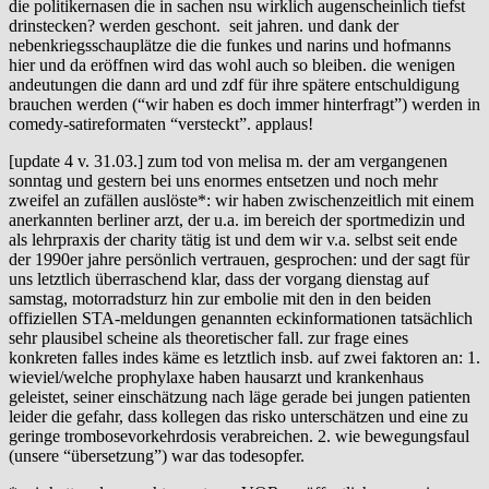
die politikernasen die in sachen nsu wirklich augenscheinlich tiefst
drinstecken? werden geschont. seit jahren. und dank der
nebenkriegsschauplätze die die funkes und narins und hofmanns
hier und da eröffnen wird das wohl auch so bleiben. die wenigen
andeutungen die dann ard und zdf für ihre spätere entschuldigung
brauchen werden (“wir haben es doch immer hinterfragt”) werden in
comedy-satireformaten “versteckt”. applaus!
[update 4 v. 31.03.] zum tod von melisa m. der am vergangenen
sonntag und gestern bei uns enormes entsetzen und noch mehr
zweifel an zufällen auslöste*: wir haben zwischenzeitlich mit einem
anerkannten berliner arzt, der u.a. im bereich der sportmedizin und
als lehrpraxis der charity tätig ist und dem wir v.a. selbst seit ende
der 1990er jahre persönlich vertrauen, gesprochen: und der sagt für
uns letztlich überraschend klar, dass der vorgang dienstag auf
samstag, motorradsturz hin zur embolie mit den in den beiden
offiziellen STA-meldungen genannten eckinformationen tatsächlich
sehr plausibel scheine als theoretischer fall. zur frage eines
konkreten falles indes käme es letztlich insb. auf zwei faktoren an: 1.
wieviel/welche prophylaxe haben hausarzt und krankenhaus
geleistet, seiner einschätzung nach läge gerade bei jungen patienten
leider die gefahr, dass kollegen das risko unterschätzen und eine zu
geringe trombosevorkehrdosis verabreichen. 2. wie bewegungsfaul
(unsere “übersetzung”) war das todesopfer.