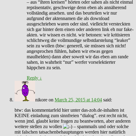
– aus “ihren kreisen” hörten oder sahen als nicht einmal
repräsentativ, geschweige denn eben als annäherend
vollständig ansehen. und das beurteilen wir nur
aufgrund der aktennamen die als download
ausgeschrieben waren oder sind. vielleicht versteckten
sich gar hinter dem einen oder anderen link eh nur fake-
akten. wir wissen es nicht. wir betonen: wir kritisieren
schlichtweg die vollmundige selbstdarstelung “leaker”
sein zu wollen (btw: generell, sie müssen sich nicht!
angesprochen fühlen, haben wir etwas gegen
maulhelden) dann aber soweit wir das eben am rande
sahen, in wahrheit “nur” werfer vorselektierter
häppchen zu sein.
Reply
↓
nikore
on
March 25, 2015 at 14:04
said:
btw: das kommentarfeld hier unter das-zob.de-inhalten ist
KEINE einladung zum sinnfreien “dialog”. erst recht nicht,
wenn jmd. glaubt keine fragen zu beantworten, aber anderen
weitere stellen zu wollen
– spammails und oder solche
mit falschen tatsachenbehauptungen werden hier natürlich