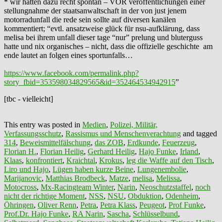
* wir hatten dazu recht spontan – VOR veröffentlichungen einer
stellungnahme der staatsanwaltschaft in der von just jenem
motorradunfall die rede sein sollte auf diversen kanälen
kommentiert; “evtl. ansatzweise glück für nsu-aufklärung, dass
melisa bei ihrem unfall dieser tage “nur” prelung und bluterguss
hatte und nix organisches – nicht, dass die offizielle geschichte am
ende lautet an folgen eines sportunfalls…
https://www.facebook.com/permalink.php?
story_fbid=353598034829565&id=352464534942915
”
[tbc - vielleicht]
This entry was posted in
Medien
,
Polizei, Militär,
Verfassungsschutz
,
Rassismus und Menschenverachtung
and tagged
314
,
Beweismittelfälschung
,
das ZOB
,
Erdkunde
,
Feuerzeug
,
Florian H.
,
Florian Heilig
,
Gerhard Heilig
,
Hajo Funke
,
Irland
,
Klaas
,
konfrontiert
,
Kraichtal
,
Krokus
,
leg die Waffe auf den Tisch
,
Liro und Hajo
,
Lügen haben kurze Beine
,
Lungenembolie
,
Marijanovic
,
Matthias Brodbeck
,
Matze
,
melisa
,
Melissa
,
Motocross
,
Mx-Racingteam Winter
,
Narin
,
Neoschutzstaffel
,
noch
nicht der richtige Moment
,
NSS
,
NSU
,
Obduktion
,
Odenheim
,
Öhringen
,
Oliver Renn
,
Petra
,
Petra Klass
,
Peugeot
,
Prof Funke
,
Prof.Dr. Hajo Funke
,
RA Narin
,
Sascha
,
Schlüsselbund
,