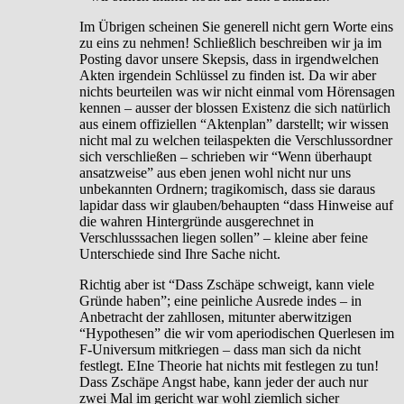
Im Übrigen scheinen Sie generell nicht gern Worte eins
zu eins zu nehmen! Schließlich beschreiben wir ja im
Posting davor unsere Skepsis, dass in irgendwelchen
Akten irgendein Schlüssel zu finden ist. Da wir aber
nichts beurteilen was wir nicht einmal vom Hörensagen
kennen – ausser der blossen Existenz die sich natürlich
aus einem offiziellen “Aktenplan” darstellt; wir wissen
nicht mal zu welchen teilaspekten die Verschlussordner
sich verschließen – schrieben wir “Wenn überhaupt
ansatzweise” aus eben jenen wohl nicht nur uns
unbekannten Ordnern; tragikomisch, dass sie daraus
lapidar dass wir glauben/behaupten “dass Hinweise auf
die wahren Hintergründe ausgerechnet in
Verschlusssachen liegen sollen” – kleine aber feine
Unterschiede sind Ihre Sache nicht.
Richtig aber ist “Dass Zschäpe schweigt, kann viele
Gründe haben”; eine peinliche Ausrede indes – in
Anbetracht der zahllosen, mitunter aberwitzigen
“Hypothesen” die wir vom aperiodischen Querlesen im
F-Universum mitkriegen – dass man sich da nicht
festlegt. EIne Theorie hat nichts mit festlegen zu tun!
Dass Zschäpe Angst habe, kann jeder der auch nur
zwei Mal im gericht war wohl ziemlich sicher