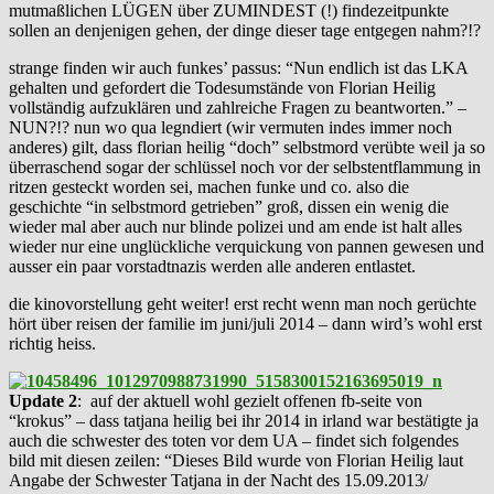
mutmaßlichen LÜGEN über ZUMINDEST (!) findezeitpunkte
sollen an denjenigen gehen, der dinge dieser tage entgegen nahm?!?
strange finden wir auch funkes’ passus: “Nun endlich ist das LKA
gehalten und gefordert die Todesumstände von Florian Heilig
vollständig aufzuklären und zahlreiche Fragen zu beantworten.” –
NUN?!? nun wo qua legndiert (wir vermuten indes immer noch
anderes) gilt, dass florian heilig “doch” selbstmord verübte weil ja so
überraschend sogar der schlüssel noch vor der selbstentflammung in
ritzen gesteckt worden sei, machen funke und co. also die
geschichte “in selbstmord getrieben” groß, dissen ein wenig die
wieder mal aber auch nur blinde polizei und am ende ist halt alles
wieder nur eine unglückliche verquickung von pannen gewesen und
ausser ein paar vorstadtnazis werden alle anderen entlastet.
die kinovorstellung geht weiter! erst recht wenn man noch gerüchte
hört über reisen der familie im juni/juli 2014 – dann wird’s wohl erst
richtig heiss.
Update 2
: auf der aktuell wohl gezielt offenen fb-seite von
“krokus” – dass tatjana heilig bei ihr 2014 in irland war bestätigte ja
auch die schwester des toten vor dem UA – findet sich folgendes
bild mit diesen zeilen: “Dieses Bild wurde von Florian Heilig laut
Angabe der Schwester Tatjana in der Nacht des 15.09.2013/