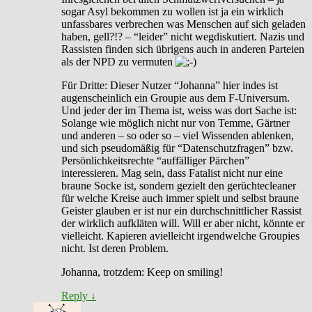
sogar Asyl bekommen zu wollen ist ja ein wirklich
unfassbares verbrechen was Menschen auf sich geladen
haben, gell?!? – “leider” nicht wegdiskutiert. Nazis und
Rassisten finden sich übrigens auch in anderen Parteien
als der NPD zu vermuten
Für Dritte: Dieser Nutzer “Johanna” hier indes ist
augenscheinlich ein Groupie aus dem F-Universum.
Und jeder der im Thema ist, weiss was dort Sache ist:
Solange wie möglich nicht nur von Temme, Gärtner
und anderen – so oder so – viel Wissenden ablenken,
und sich pseudomäßig für “Datenschutzfragen” bzw.
Persönlichkeitsrechte “auffälliger Pärchen”
interessieren. Mag sein, dass Fatalist nicht nur eine
braune Socke ist, sondern gezielt den gerüchtecleaner
für welche Kreise auch immer spielt und selbst braune
Geister glauben er ist nur ein durchschnittlicher Rassist
der wirklich aufkläten will. Will er aber nicht, könnte er
vielleicht. Kapieren avielleicht irgendwelche Groupies
nicht. Ist deren Problem.
Johanna, trotzdem: Keep on smiling!
Reply
↓