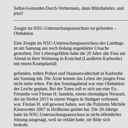
Selbst-Gemordet-Durch-Verbrennen, dann Blitzdiabetes, und
jetzt?
__________________________________________________
Zeugin im NSU-Untersuchungsausschuss tot gefunden –
Obduktion
Eine Zeugin im NSU-Untersuchungsausschuss des Landtags
ist am Samstag aus noch bislang ungeklärter Ursache
gestorben. Der Lebensgefährte habe die 20 Jahre alte Frau am
Abend in ihrer Wohnung in Kraichtal (Landkreis Karlsruhe)
mit einem Krampfanfall
gefunden, teilten Polizei und Staatsanwaltschaft in Karlsruhe
am Sonntag mit. Die Ärzte konnte das Leben der jungen Frau
nicht mehr retten. Für den Sonntagabend war eine Obduktion
der Leiche geplant. Bei der Toten soll es sich um eine Ex-
Freundin von Florian H. handeln, einem ehemaligen Neonazi,
der im Herbst 2013 in einem Wagen in Stuttgart verbrannt
war. Florian H. soll gewusst haben, wer die Polizistin Michèle
Kiesewetter 2007 in Heilbronn getötet hat. Die 20-Jährige
hatte im NSU-Untersuchungsausschuss in nicht-öffentlicher
Sitzung ausgesagt, weil sie erklärt hatte, sie fühle sich
bedroht.