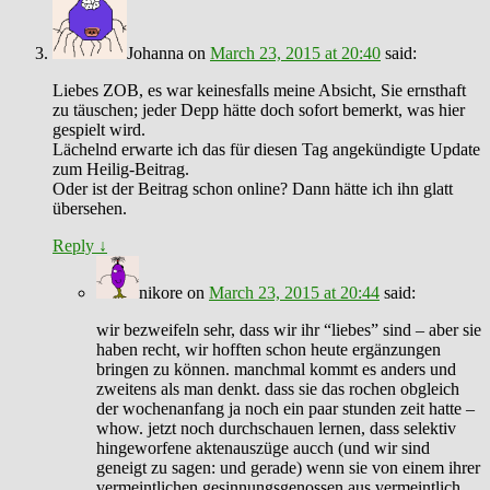
Johanna
on
March 23, 2015 at 20:40
said:
Liebes ZOB, es war keinesfalls meine Absicht, Sie ernsthaft
zu täuschen; jeder Depp hätte doch sofort bemerkt, was hier
gespielt wird.
Lächelnd erwarte ich das für diesen Tag angekündigte Update
zum Heilig-Beitrag.
Oder ist der Beitrag schon online? Dann hätte ich ihn glatt
übersehen.
Reply
↓
nikore
on
March 23, 2015 at 20:44
said:
wir bezweifeln sehr, dass wir ihr “liebes” sind – aber sie
haben recht, wir hofften schon heute ergänzungen
bringen zu können. manchmal kommt es anders und
zweitens als man denkt. dass sie das rochen obgleich
der wochenanfang ja noch ein paar stunden zeit hatte –
whow. jetzt noch durchschauen lernen, dass selektiv
hingeworfene aktenauszüge aucch (und wir sind
geneigt zu sagen: und gerade) wenn sie von einem ihrer
vermeintlichen gesinnungsgenossen aus vermeintlich