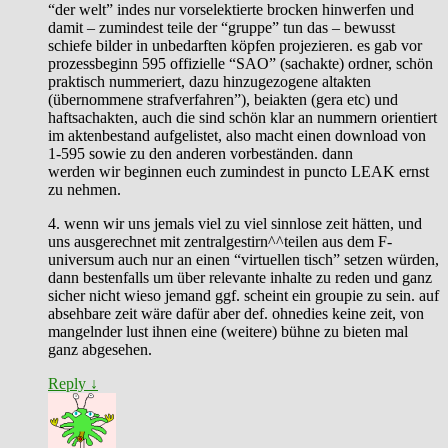
“der welt” indes nur vorselektierte brocken hinwerfen und
damit – zumindest teile der “gruppe” tun das – bewusst
schiefe bilder in unbedarften köpfen projezieren. es gab vor
prozessbeginn 595 offizielle “SAO” (sachakte) ordner, schön
praktisch nummeriert, dazu hinzugezogene altakten
(übernommene strafverfahren”), beiakten (gera etc) und
haftsachakten, auch die sind schön klar an nummern orientiert
im aktenbestand aufgelistet, also macht einen download von
1-595 sowie zu den anderen vorbeständen. dann
werden wir beginnen euch zumindest in puncto LEAK ernst
zu nehmen.
4. wenn wir uns jemals viel zu viel sinnlose zeit hätten, und
uns ausgerechnet mit zentralgestirn^^teilen aus dem F-
universum auch nur an einen “virtuellen tisch” setzen würden,
dann bestenfalls um über relevante inhalte zu reden und ganz
sicher nicht wieso jemand ggf. scheint ein groupie zu sein. auf
absehbare zeit wäre dafür aber def. ohnedies keine zeit, von
mangelnder lust ihnen eine (weitere) bühne zu bieten mal
ganz abgesehen.
Reply
↓