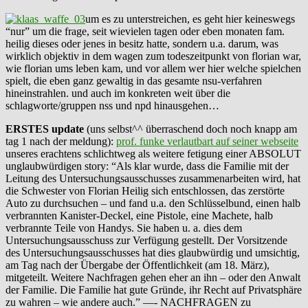
um es zu unterstreichen, es geht hier keineswegs
“nur” um die frage, seit wievielen tagen oder eben monaten fam.
heilig dieses oder jenes in besitz hatte, sondern u.a. darum, was
wirklich objektiv in dem wagen zum todeszeitpunkt von florian war,
wie florian ums leben kam, und vor allem wer hier welche spielchen
spielt, die eben ganz gewaltig in das gesamte nsu-verfahren
hineinstrahlen. und auch im konkreten weit über die
schlagworte/gruppen nss und npd hinausgehen…
ERSTES update
(uns selbst^^ überraschend doch noch knapp am
tag 1 nach der meldung):
prof. funke verlautbart auf seiner webseite
unseres erachtens schlichtweg als weitere fetigung einer ABSOLUT
unglaubwürdigen story: “Als klar wurde, dass die Familie mit der
Leitung des Untersuchungsausschusses zusammenarbeiten wird, hat
die Schwester von Florian Heilig sich entschlossen, das zerstörte
Auto zu durchsuchen – und fand u.a. den Schlüsselbund, einen halb
verbrannten Kanister-Deckel, eine Pistole, eine Machete, halb
verbrannte Teile von Handys. Sie haben u. a. dies dem
Untersuchungsausschuss zur Verfügung gestellt. Der Vorsitzende
des Untersuchungsausschusses hat dies glaubwürdig und umsichtig,
am Tag nach der Übergabe der Öffentlichkeit (am 18. März),
mitgeteilt. Weitere Nachfragen gehen eher an ihn – oder den Anwalt
der Familie. Die Familie hat gute Gründe, ihr Recht auf Privatsphäre
zu wahren – wie andere auch.” —- NACHFRAGEN zu