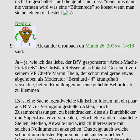
nicht freigeschaltet – auf die gefahr hin, dass “man” uns dann
nie verraten wird was eine “Büttenrede” so kostet wenn man
sie bei einem dr. bestellt
Reply
↓
Alexander Gronbach
on
March 26, 2015 at 14:18
said:
Ja – ja, wie ich das liebe, der BfV gesponserte “Arbeit-Macht-
Frei-Kreis” des Christian Reisser, alias Fatalist. Gesteuert von
seinem VP Cheffe Martin Thein, der schon mal gerne etwas
abgehoben als Moderator “Bernhard 44″ krampfhaft
versuchte, tiefere Ermittlungen in seine geliebte Behörde ab
zu klemmen!
Es ist eine Sache irgendwelche klinischen Idioten mit ein paar
aus BfV zur Verfügung gestellten Akten, spricht
Zusammenfassungen, zu beeindrucken, dies als Durchblicker
und Super-Leaker zu verdealen, jedoch eine andere, staatliche
Stellen, Medien, Anwälte und wirklich Interessierte mit
solchen Nullnummern anzugehen! Das zeigt auch welche
schon dummdreisten Figuren hier mit spielen möchten!