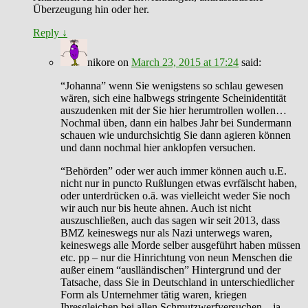
Überzeugung hin oder her.
Reply
↓
nikore
on
March 23, 2015 at 17:24
said:
“Johanna” wenn Sie wenigstens so schlau gewesen
wären, sich eine halbwegs stringente Scheinidentität
auszudenken mit der Sie hier herumtrollen wollen…
Nochmal üben, dann ein halbes Jahr bei Sundermann
schauen wie undurchsichtig Sie dann agieren können
und dann nochmal hier anklopfen versuchen.
“Behörden” oder wer auch immer können auch u.E.
nicht nur in puncto Rußlungen etwas evrfälscht haben,
oder unterdrücken o.ä. was vielleicht weder Sie noch
wir auch nur bis heute ahnen. Auch ist nicht
auszuschließen, auch das sagen wir seit 2013, dass
BMZ keineswegs nur als Nazi unterwegs waren,
keineswegs alle Morde selber ausgeführt haben müssen
etc. pp – nur die Hinrichtung von neun Menschen die
außer einem “auslländischen” Hintergrund und der
Tatsache, dass Sie in Deutschland in unterschiedlicher
Form als Unternehmer tätig waren, kriegen
Ihresgleichen bei allen Schmutzwerfversuchen – ja