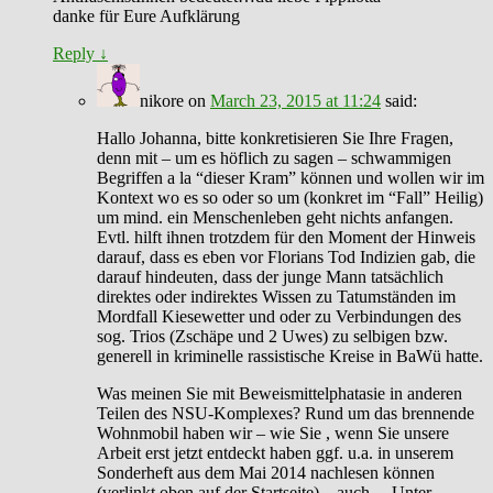
danke für Eure Aufklärung
Reply
↓
nikore
on
March 23, 2015 at 11:24
said:
Hallo Johanna, bitte konkretisieren Sie Ihre Fragen,
denn mit – um es höflich zu sagen – schwammigen
Begriffen a la “dieser Kram” können und wollen wir im
Kontext wo es so oder so um (konkret im “Fall” Heilig)
um mind. ein Menschenleben geht nichts anfangen.
Evtl. hilft ihnen trotzdem für den Moment der Hinweis
darauf, dass es eben vor Florians Tod Indizien gab, die
darauf hindeuten, dass der junge Mann tatsächlich
direktes oder indirektes Wissen zu Tatumständen im
Mordfall Kiesewetter und oder zu Verbindungen des
sog. Trios (Zschäpe und 2 Uwes) zu selbigen bzw.
generell in kriminelle rassistische Kreise in BaWü hatte.
Was meinen Sie mit Beweismittelphatasie in anderen
Teilen des NSU-Komplexes? Rund um das brennende
Wohnmobil haben wir – wie Sie , wenn Sie unsere
Arbeit erst jetzt entdeckt haben ggf. u.a. in unserem
Sonderheft aus dem Mai 2014 nachlesen können
(verlinkt oben auf der Startseite) – auch… Unter