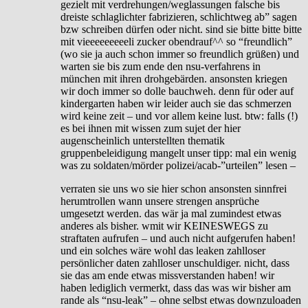
gezielt mit verdrehungen/weglassungen falsche bis
dreiste schlaglichter fabrizieren, schlichtweg ab” sagen
bzw schreiben dürfen oder nicht. sind sie bitte bitte bitte
mit vieeeeeeeeeli zucker obendrauf^^ so “freundlich”
(wo sie ja auch schon immer so freundlich grüßen) und
warten sie bis zum ende den nsu-verfahrens in
münchen mit ihren drohgebärden. ansonsten kriegen
wir doch immer so dolle bauchweh. denn für oder auf
kindergarten haben wir leider auch sie das schmerzen
wird keine zeit – und vor allem keine lust. btw: falls (!)
es bei ihnen mit wissen zum sujet der hier
augenscheinlich unterstellten thematik
gruppenbeleidigung mangelt unser tipp: mal ein wenig
was zu soldaten/mörder polizei/acab-”urteilen” lesen –
verraten sie uns wo sie hier schon ansonsten sinnfrei
herumtrollen wann unsere strengen ansprüche
umgesetzt werden. das wär ja mal zumindest etwas
anderes als bisher. wmit wir KEINESWEGS zu
straftaten aufrufen – und auch nicht aufgerufen haben!
und ein solches wäre wohl das leaken zahlloser
persönlicher daten zahlloser unschuldiger. nicht, dass
sie das am ende etwas missverstanden haben! wir
haben lediglich vermerkt, dass das was wir bisher am
rande als “nsu-leak” – ohne selbst etwas downzuloaden