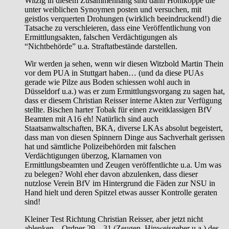
Witzig in diesem Zusammenhang sind dann Hohlköppe die
unter weiblichen Synoymen posten und versuchen, mit
geistlos verquerten Drohungen (wirklich beeindruckend!) die
Tatsache zu verschleieren, dass eine Veröffentlichung von
Ermittlungsakten, falschen Verdächtigungen als
“Nichtbehörde” u.a. Straftatbestände darstellen.
Wir werden ja sehen, wenn wir diesen Witzbold Martin Thein
vor dem PUA in Stuttgart haben… (und da diese PUAs
gerade wie Pilze aus Boden schiessen wohl auch in
Düsseldorf u.a.) was er zum Ermittlungsvorgang zu sagen hat,
dass er diesem Christian Reisser interne Akten zur Verfügung
stellte. Bischen harter Tobak für einen zweitklassigen BfV
Beamten mit A16 eh! Natürlich sind auch
Staatsanwaltschaften, BKA, diverse LKAs absolut begeistert,
dass man von diesen Spinnern Dinge aus Sachverhalt gerissen
hat und sämtliche Polizeibehörden mit falschen
Verdächtigungen überzog, Klarnamen von
Ermittlungsbeamten und Zeugen veröffentlichte u.a. Um was
zu belegen? Wohl eher davon abzulenken, dass dieser
nutzlose Verein BfV im Hintergrund die Fäden zur NSU in
Hand hielt und deren Spitzel etwas ausser Kontrolle geraten
sind!
Kleiner Test Richtung Christian Reisser, aber jetzt nicht
ablenken – Ordner 29 – 31 (Zeugen, Hinweisgeber u.a.) des