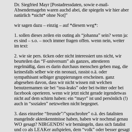
Dr. Siegfried Mayr [Postadressdaten, sowie e-mail-
Absendernagebn waren auchd abei, die spiegeln wir hier aber
natürlich *nicht* ohne Not]”
wir sagen dazu – einzig – auf *diesem weg*:
1. sollen dieses zeilen ein outing als “johanna” sein? wenn ja:
es sind – s.o. – noch immer fragen offen. wenn nein, weiter
im text:
2. wie sie pers. ticken oder nicht interessiert uns nicht, wir
beurteilen das “F-universum” als ganzes, attestieren
regelmäßig, dass es darin durchaus menschen geben mag, die
keinesfalls selber wie ein neonazi, rassist o.ä. oder
sympathisant selbiger gruppierungen erscheinen. ganz
abgesehen davon, dass wir nicht wissen mit welchen
benutzernamen sie bei “nsu-leaks” oder bei twitter oder bei
facebook operieren. wenn wir jetzt nicht gerade irgendetwas
nicht auf dem schirm haben: ein “mayr” ist und persönlich (!)
auch in “sozialen” netzwelten nicht begegnet.
3. dass einzelne “freunde”/”sprachrohre” o.ä. des fatalisten
mangelnde aktenkenntnisse haben, haben wir nochmal genau
WO gesagt? NIRGENDS! wir bemängeln, dass sich fatalist
und co als LEAKer aufspielen, dem “volk” oder besser gesagt