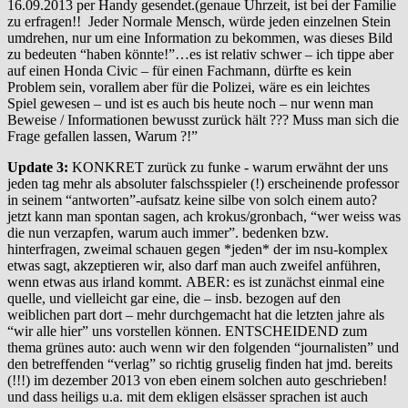
16.09.2013 per Handy gesendet.(genaue Uhrzeit, ist bei der Familie
zu erfragen!! Jeder Normale Mensch, würde jeden einzelnen Stein
umdrehen, nur um eine Information zu bekommen, was dieses Bild
zu bedeuten “haben könnte!”…es ist relativ schwer – ich tippe aber
auf einen Honda Civic – für einen Fachmann, dürfte es kein
Problem sein, vorallem aber für die Polizei, wäre es ein leichtes
Spiel gewesen – und ist es auch bis heute noch – nur wenn man
Beweise / Informationen bewusst zurück hält ??? Muss man sich die
Frage gefallen lassen, Warum ?!”
Update 3:
KONKRET zurück zu funke - warum erwähnt der uns
jeden tag mehr als absoluter falschsspieler (!) erscheinende professor
in seinem “antworten”-aufsatz keine silbe von solch einem auto?
jetzt kann man spontan sagen, ach krokus/gronbach, “wer weiss was
die nun verzapfen, warum auch immer”. bedenken bzw.
hinterfragen, zweimal schauen gegen *jeden* der im nsu-komplex
etwas sagt, akzeptieren wir, also darf man auch zweifel anführen,
wenn etwas aus irland kommt. ABER: es ist zunächst einmal eine
quelle, und vielleicht gar eine, die – insb. bezogen auf den
weiblichen part dort – mehr durchgemacht hat die letzten jahre als
“wir alle hier” uns vorstellen können. ENTSCHEIDEND zum
thema grünes auto: auch wenn wir den folgenden “journalisten” und
den betreffenden “verlag” so richtig gruselig finden hat jmd. bereits
(!!!) im dezember 2013 von eben einem solchen auto geschrieben!
und dass heiligs u.a. mit dem ekligen elsässer sprachen ist auch