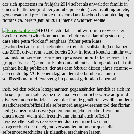
der sich spätestens im frühjahr 2014 selbst als anwalt der familie in
einer öffentlichen (und bei youtube präsenten) veranstaltung outete,
gemeinsam mit prof. funke u.a. dem damals schon bekannten laptop
florians ca. bereits januar 2014 intensiv widmen wollte.
HEUTE jedenfalls sind wir durch retweet-erei
zweier unserer twitterkommentare mit der nase darauf gestossen,
dass eine petra “krokus” senghaas (früher petra klass,
geschieden) auf ihrer facebookseite (rein der vollständigkeit halber:
das ZOB, oliver renn stand bereits 2014 in losem kontakt mit ihr wie
u.a. insb. nutzer einer von einem gewissen miraz b. betriebenen fb-
gruppe “wissen”) einen u.E. absolut authentisch klingenden chat mit
gerhard heilig publiziert, der aus dem februar diesen jahres stamme –
also eindeutig VOR jenem tag, an dem die familie u.a. auch
schlüsselbund und feuerzeug im peugeot gefunden haben will.
insb. bei den beiden letztgenannten gegenständen handelt es sich im
übrigen just um solche, die die – u.e. verständlicherweise aufgrund
diverser anderer indizien – von der familie genährten zweifel an dem
staatlicherseits/offiziell als selbstmord ausgewiesenen tod des florian
heilig nahezu restlos wegspülen. ein ungeheuerlicher frevel an
einem toten, wenn sich irgendwann einmal auch offiziell
herausstellen sollte, dass es eben doch ein mord war und
ausgerechnet dessen eigene verwandten nunmehr quasi die
selbstmordgeschichte als plausibel erscheinen lassen.