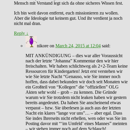
Mensch mit Verstand legt sich da ohne sicheres Wissen fest.
Ich bin weit davon entfernt, euch missionieren zu wollen.
Aber die Ideologie tut keinem gut. Und ihr verdient ja noch
nicht mal dran.
Reply
↓
nikore
on
March 24, 2015 at 12:04
said:
MIT ANKÜNDIGUNG – dies war aller Voraussicht
nach der letzte “Johanna” Kommentar den wir hier
freischalten. Wir haben schlichtweg als 2+2-Team keine
Ressourcen für Kindergarten! Jetzt erst verstehen wir
wie Sie letzte Nacht “Genauso, wie Sie immer noch
hoffen, dass dabei bekunden wir doch seit Monaten wie
ein Großteil von “Kollegen” die “offiziellen” OLG
Akten sehr wohl – grob – zu kennen. Die Gründe
warum wir Sie trotzdem nicht leaken haben wir gestern
bereits angedeutet. Da haben Sie anscheinend etwas
verpasst – bzw. Sie überlesen ja auch aus der letzten
Nacht ein klares “lange vor uns”… – aber egal. Dass
Sie indes Ihrerseits nicht erhellen, wen oder was Sie im
Posting davor mit “‘im Umfeld’ eines Mannes” meinten
– wir stehen immer noch auf dem Schlauch!