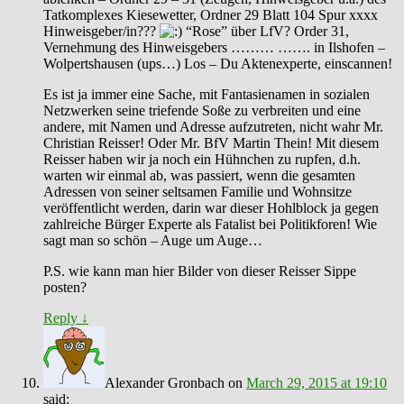
Tatkomplexes Kiesewetter, Ordner 29 Blatt 104 Spur xxxx
Hinweisgeber/in???
“Rose” über LfV? Order 31,
Vernehmung des Hinweisgebers ……… ……. in Ilshofen –
Wolpertshausen (ups…) Los – Du Aktenexperte, einscannen!
Es ist ja immer eine Sache, mit Fantasienamen in sozialen
Netzwerken seine triefende Soße zu verbreiten und eine
andere, mit Namen und Adresse aufzutreten, nicht wahr Mr.
Christian Reisser! Oder Mr. BfV Martin Thein! Mit diesem
Reisser haben wir ja noch ein Hühnchen zu rupfen, d.h.
warten wir einmal ab, was passiert, wenn die gesamten
Adressen von seiner seltsamen Familie und Wohnsitze
veröffentlicht werden, darin war dieser Hohlblock ja gegen
zahlreiche Bürger Experte als Fatalist bei Politikforen! Wie
sagt man so schön – Auge um Auge…
P.S. wie kann man hier Bilder von dieser Reisser Sippe
posten?
Reply
↓
Alexander Gronbach
on
March 29, 2015 at 19:10
said: