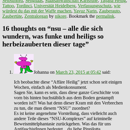
Selbstmord
,
Senghaas
,
Staatsanwaltschaft Karlsruhe
,
Tatjana Heilig
,
Tattoo
,
Tordinci
,
Universität Heidelberg
,
Verfassungsschutz
,
wie
würdest du das mit der Waffe machen
,
Yavuz Narin
,
Zauberauto
,
Zaubertüte
,
Zentralorgan
by
nikore
. Bookmark the
permalink
.
16 thoughts on “
nsu – alle die sich
wundern, was funke und heiligs so
herbeizauberten dieser tage
”
Johanna
on
March 23, 2015 at 05:42
said:
Ich beobachte diese “Affäre Heilig” jetzt schon seit einigen
Wochen, einfach als Medienkonsument.
Sagen Sie, kann es sein, dass diese ganze Geschichte von
vorn bis hinten buchstäblich aus dem Boden gestampft
worden ist?! Was hat denn dieser Kram mit den Verbrechen
zu tun, die man diesem “NSU” zuordnet?
Es ist keine angenehme Vorstellung, dass vielleicht auch
andere Teile dieses “NSU-Komplexes” auf kriminelle
Beweismittelphantasie zurückgehen. Was das für uns
AntifaschistInnen bedeutet…du liebe Pippilotta