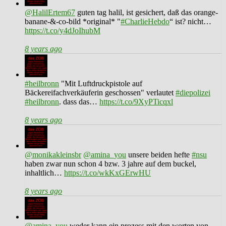
@HalilErtem67
guten tag halil, ist gesichert, daß das orange-
banane-&-co-bild *original* "
#CharlieHebdo
“ ist? nicht…
https://t.co/y4dJoIhubM
8 years ago
#heilbronn
"Mit Luftdruckpistole auf
Bäckereifachverkäuferin geschossen" verlautet
#diepolizei
#heilbronn
. dass das…
https://t.co/9XyPTicqxl
8 years ago
@monikakleinsbr
@amina_you
unsere beiden hefte
#nsu
haben zwar nun schon 4 bzw. 3 jahre auf dem buckel,
inhaltlich…
https://t.co/wkKxGErwHU
8 years ago
@amina_you
weder kann ein prozess mit den worten von