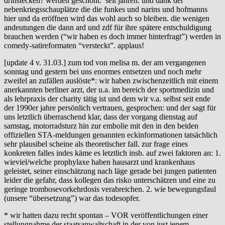
drinstecken? werden geschont. seit jahren. und dank der
nebenkriegsschauplätze die die funkes und narins und hofmanns
hier und da eröffnen wird das wohl auch so bleiben. die wenigen
andeutungen die dann ard und zdf für ihre spätere entschuldigung
brauchen werden (“wir haben es doch immer hinterfragt”) werden in
comedy-satireformaten “versteckt”. applaus!
[update 4 v. 31.03.] zum tod von melisa m. der am vergangenen
sonntag und gestern bei uns enormes entsetzen und noch mehr
zweifel an zufällen auslöste*: wir haben zwischenzeitlich mit einem
anerkannten berliner arzt, der u.a. im bereich der sportmedizin und
als lehrpraxis der charity tätig ist und dem wir v.a. selbst seit ende
der 1990er jahre persönlich vertrauen, gesprochen: und der sagt für
uns letztlich überraschend klar, dass der vorgang dienstag auf
samstag, motorradsturz hin zur embolie mit den in den beiden
offiziellen STA-meldungen genannten eckinformationen tatsächlich
sehr plausibel scheine als theoretischer fall. zur frage eines
konkreten falles indes käme es letztlich insb. auf zwei faktoren an: 1.
wieviel/welche prophylaxe haben hausarzt und krankenhaus
geleistet, seiner einschätzung nach läge gerade bei jungen patienten
leider die gefahr, dass kollegen das risko unterschätzen und eine zu
geringe trombosevorkehrdosis verabreichen. 2. wie bewegungsfaul
(unsere “übersetzung”) war das todesopfer.
* wir hatten dazu recht spontan – VOR veröffentlichungen einer
stellungnahme der staatsanwaltschaft in der von just jenem