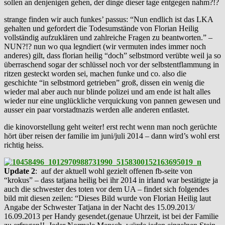
sollen an denjenigen gehen, der dinge dieser tage entgegen nahm?!?
strange finden wir auch funkes’ passus: “Nun endlich ist das LKA
gehalten und gefordert die Todesumstände von Florian Heilig
vollständig aufzuklären und zahlreiche Fragen zu beantworten.” –
NUN?!? nun wo qua legndiert (wir vermuten indes immer noch
anderes) gilt, dass florian heilig “doch” selbstmord verübte weil ja so
überraschend sogar der schlüssel noch vor der selbstentflammung in
ritzen gesteckt worden sei, machen funke und co. also die
geschichte “in selbstmord getrieben” groß, dissen ein wenig die
wieder mal aber auch nur blinde polizei und am ende ist halt alles
wieder nur eine unglückliche verquickung von pannen gewesen und
ausser ein paar vorstadtnazis werden alle anderen entlastet.
die kinovorstellung geht weiter! erst recht wenn man noch gerüchte
hört über reisen der familie im juni/juli 2014 – dann wird’s wohl erst
richtig heiss.
Update 2
: auf der aktuell wohl gezielt offenen fb-seite von
“krokus” – dass tatjana heilig bei ihr 2014 in irland war bestätigte ja
auch die schwester des toten vor dem UA – findet sich folgendes
bild mit diesen zeilen: “Dieses Bild wurde von Florian Heilig laut
Angabe der Schwester Tatjana in der Nacht des 15.09.2013/
16.09.2013 per Handy gesendet.(genaue Uhrzeit, ist bei der Familie