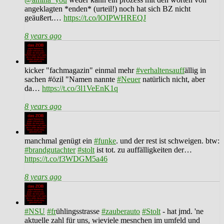
angeklagten *enden* (urteil!) noch hat sich BZ nicht
geäußert.…
https://t.co/lOIPWHREQJ
8 years ago
kicker "fachmagazin" einmal mehr
#verhaltensauff
ällig in
sachen #özil "Namen nannte
#Neuer
natürlich nicht, aber
da…
https://t.co/3l1VeEnK1q
8 years ago
manchmal genügt ein
#funke
. und der rest ist schweigen. btw:
#brandgutachter
#stolt
ist tot. zu auffälligkeiten der…
https://t.co/f3WDGM5a46
8 years ago
#NSU
#fr
ühlingsstrasse
#zauberauto
#Stolt
- hat jmd. 'ne
aktuelle zahl für uns, wieviele mesnchen im umfeld und