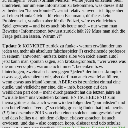
zu erfragen!! Jeder Normale Mensch, würde jeden einzelnen Stein
umdrehen, nur um eine Information zu bekommen, was dieses Bild
zu bedeuten “haben könnte!”…es ist relativ schwer – ich tippe aber
auf einen Honda Civic – für einen Fachmann, dürfte es kein
Problem sein, vorallem aber für die Polizei, wäre es ein leichtes
Spiel gewesen – und ist es auch bis heute noch – nur wenn man
Beweise / Informationen bewusst zurück hält ??? Muss man sich die
Frage gefallen lassen, Warum ?!”
Update 3:
KONKRET zurück zu funke - warum erwähnt der uns
jeden tag mehr als absoluter falschsspieler (!) erscheinende professor
in seinem “antworten”-aufsatz keine silbe von solch einem auto?
jetzt kann man spontan sagen, ach krokus/gronbach, “wer weiss was
die nun verzapfen, warum auch immer”. bedenken bzw.
hinterfragen, zweimal schauen gegen *jeden* der im nsu-komplex
etwas sagt, akzeptieren wir, also darf man auch zweifel anführen,
wenn etwas aus irland kommt. ABER: es ist zunächst einmal eine
quelle, und vielleicht gar eine, die – insb. bezogen auf den
weiblichen part dort – mehr durchgemacht hat die letzten jahre als
“wir alle hier” uns vorstellen können. ENTSCHEIDEND zum
thema grünes auto: auch wenn wir den folgenden “journalisten” und
den betreffenden “verlag” so richtig gruselig finden hat jmd. bereits
(!!!) im dezember 2013 von eben einem solchen auto geschrieben!
und dass heiligs u.a. mit dem ekligen elsässer sprachen ist auch
erwiesen, und das – also compact, kopp, elsässer und udo schulze