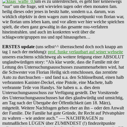
um es zu unterstreichen, es geht hier keineswegs
“nur” um die frage, seit wievielen tagen oder eben monaten fam.
heilig dieses oder jenes in besitz hatte, sondern u.a. darum, was
wirklich objektiv in dem wagen zum todeszeitpunkt von florian war,
wie florian ums leben kam, und vor allem wer hier welche spielchen
spielt, die eben ganz gewaltig in das gesamte nsu-verfahren
hineinstrahlen. und auch im konkreten weit über die
schlagworte/gruppen nss und npd hinausgehen…
ERSTES update
(uns selbst^^ überraschend doch noch knapp am
tag 1 nach der meldung):
prof. funke verlautbart auf seiner webseite
unseres erachtens schlichtweg als weitere fetigung einer ABSOLUT
unglaubwürdigen story: “Als klar wurde, dass die Familie mit der
Leitung des Untersuchungsausschusses zusammenarbeiten wird, hat
die Schwester von Florian Heilig sich entschlossen, das zerstörte
Auto zu durchsuchen – und fand u.a. den Schlüsselbund, einen halb
verbrannten Kanister-Deckel, eine Pistole, eine Machete, halb
verbrannte Teile von Handys. Sie haben u. a. dies dem
Untersuchungsausschuss zur Verfügung gestellt. Der Vorsitzende
des Untersuchungsausschusses hat dies glaubwürdig und umsichtig,
am Tag nach der Übergabe der Öffentlichkeit (am 18. März),
mitgeteilt. Weitere Nachfragen gehen eher an ihn – oder den Anwalt
der Familie. Die Familie hat gute Gründe, ihr Recht auf Privatsphäre
zu wahren – wie andere auch.” —- NACHFRAGEN zu
mutmaßlichen LÜGEN über ZUMINDEST (!) findezeitpunkte