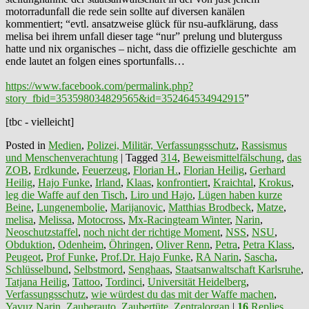
motorradunfall die rede sein sollte auf diversen kanälen
kommentiert; “evtl. ansatzweise glück für nsu-aufklärung, dass
melisa bei ihrem unfall dieser tage “nur” prelung und bluterguss
hatte und nix organisches – nicht, dass die offizielle geschichte am
ende lautet an folgen eines sportunfalls…
https://www.facebook.com/permalink.php?
story_fbid=353598034829565&id=352464534942915
”
[tbc - vielleicht]
Posted in
Medien
,
Polizei, Militär, Verfassungsschutz
,
Rassismus
und Menschenverachtung
|
Tagged
314
,
Beweismittelfälschung
,
das
ZOB
,
Erdkunde
,
Feuerzeug
,
Florian H.
,
Florian Heilig
,
Gerhard
Heilig
,
Hajo Funke
,
Irland
,
Klaas
,
konfrontiert
,
Kraichtal
,
Krokus
,
leg die Waffe auf den Tisch
,
Liro und Hajo
,
Lügen haben kurze
Beine
,
Lungenembolie
,
Marijanovic
,
Matthias Brodbeck
,
Matze
,
melisa
,
Melissa
,
Motocross
,
Mx-Racingteam Winter
,
Narin
,
Neoschutzstaffel
,
noch nicht der richtige Moment
,
NSS
,
NSU
,
Obduktion
,
Odenheim
,
Öhringen
,
Oliver Renn
,
Petra
,
Petra Klass
,
Peugeot
,
Prof Funke
,
Prof.Dr. Hajo Funke
,
RA Narin
,
Sascha
,
Schlüsselbund
,
Selbstmord
,
Senghaas
,
Staatsanwaltschaft Karlsruhe
,
Tatjana Heilig
,
Tattoo
,
Tordinci
,
Universität Heidelberg
,
Verfassungsschutz
,
wie würdest du das mit der Waffe machen
,
Yavuz Narin
,
Zauberauto
,
Zaubertüte
,
Zentralorgan
|
16
Replies