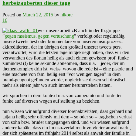
herbeizauberten dieser tage
Posted on
March 22, 2015
by
nikore
16
wer unsere arbeit zB auch in der fb-gruppe
“
gegen rassismus, gegen vertuschung
” verfolgt oder regelmäßig
unsere tweets liest oder kommentare von unserem nsu-prozess-
akkreditierten, der im übrigen den großteil unserer tweets pers.
verantwortet, wird die letzten tage mitgekriegt haben, dass wir den
verwandten des florian heilig als auch einem gewissen prof. funke
zumindest (!) keine sekunde abnehmen, dass u.a. – jeder, der im
themenkomplex drin ist, weiss, wovon die rede ist – eine pistole und
eine machete von fam. heilig erst “vor wenigen tagen” in dem
brand-peugeot gefunden wurde, obgleich sie diesen seit drastisch
mehr als einem jahr wo auch immer herumrstehen hatten.
wir sprachen in dem kontext u.a. von zauberauto und forderten
funke auf diversen wegen auf stellung zu beziehen.
nun wissen wir aufgrund diverser forenaktivitäten, dass gerhard und
tatjana heilig sehr offensiv mit dem – so oder so – tragischen verlust
von sohn bzw. bruder umgegangen sind. und wir wissen aufgrund
anderer kanäle, dass ein im nsu-verfahren involvierter anwalt narin,
der sich spätestens im frühjahr 2014 selbst als anwalt der familie in