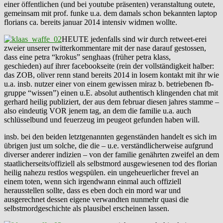
einer öffentlichen (und bei youtube präsenten) veranstaltung outete,
gemeinsam mit prof. funke u.a. dem damals schon bekannten laptop
florians ca. bereits januar 2014 intensiv widmen wollte.
HEUTE jedenfalls sind wir durch retweet-erei
zweier unserer twitterkommentare mit der nase darauf gestossen,
dass eine petra “krokus” senghaas (früher petra klass,
geschieden) auf ihrer facebookseite (rein der vollständigkeit halber:
das ZOB, oliver renn stand bereits 2014 in losem kontakt mit ihr wie
u.a. insb. nutzer einer von einem gewissen miraz b. betriebenen fb-
gruppe “wissen”) einen u.E. absolut authentisch klingenden chat mit
gerhard heilig publiziert, der aus dem februar diesen jahres stamme –
also eindeutig VOR jenem tag, an dem die familie u.a. auch
schlüsselbund und feuerzeug im peugeot gefunden haben will.
insb. bei den beiden letztgenannten gegenständen handelt es sich im
übrigen just um solche, die die – u.e. verständlicherweise aufgrund
diverser anderer indizien – von der familie genährten zweifel an dem
staatlicherseits/offiziell als selbstmord ausgewiesenen tod des florian
heilig nahezu restlos wegspülen. ein ungeheuerlicher frevel an
einem toten, wenn sich irgendwann einmal auch offiziell
herausstellen sollte, dass es eben doch ein mord war und
ausgerechnet dessen eigene verwandten nunmehr quasi die
selbstmordgeschichte als plausibel erscheinen lassen.