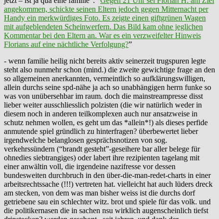
jetzt – ist ja qua eine familie”: “
Gegen 21 Uhr sei Florian H. am Ziel
angekommen, schickte seinen Eltern jedoch gegen Mitternacht per
Handy ein merkwürdiges Foto. Es zeigte einen giftgrünen Wagen
mit aufgeblendeten Scheinwerfern. Das Bild kam ohne jeglichen
Kommentar bei den Eltern an. War es ein verzweifelter Hinweis
Florians auf eine nächtliche Verfolgung?
”
- wenn familie heilig nicht bereits aktiv seinerzeit trugspuren legte
steht also nunmehr schon (mind.) die zweite gewichtige frage an den
so allgemeinen anerkannten, vermeintlich so aufklärungswilligen,
allein durchs seine spd-nähe ja ach so unabhängigen herrn funke so
was von unübersehbar im raum. doch die mainstreampresse disst
lieber weiter ausschliesslich polzisten (die wir natürlich weder in
diesem noch in anderen teilkomplexen auch nur ansatzweise in
schutz nehmen wollen, es geht um das *allein*!) als dieses perfide
anmutende spiel gründlich zu hinterfragen? überbewertet lieber
irgendwelche belanglosen gesprächsnotizen von sog.
verkehrssündern (“brandt gesteht”-geseihere bar aller belege für
ohnedies siebtrangiges) oder labert ihre rezipienten tagelang mit
einer anwältin voll, die irgendeine nazifresse vor dessen
bundesweiten durchbruch in den über-die-man-redet-charts in einer
arbeitsrechtssache (!!!) vertreten hat. vielleicht hat auch lüders dreck
am stecken, von dem was man bisher weiss ist die durchs dorf
getriebene sau ein schlechter witz. brot und spiele für das volk. und
die politikernasen die in sachen nsu wirklich augenscheinlich tiefst