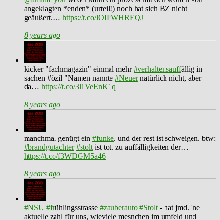
angeklagten *enden* (urteil!) noch hat sich BZ nicht
geäußert.…
https://t.co/lOIPWHREQJ
8 years ago
kicker "fachmagazin" einmal mehr
#verhaltensauff
ällig in
sachen #özil "Namen nannte
#Neuer
natürlich nicht, aber
da…
https://t.co/3l1VeEnK1q
8 years ago
manchmal genügt ein
#funke
. und der rest ist schweigen. btw:
#brandgutachter
#stolt
ist tot. zu auffälligkeiten der…
https://t.co/f3WDGM5a46
8 years ago
#NSU
#fr
ühlingsstrasse
#zauberauto
#Stolt
- hat jmd. 'ne
aktuelle zahl für uns, wieviele mesnchen im umfeld und