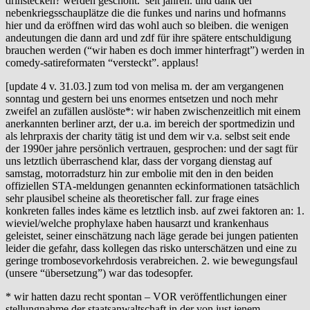
drinstecken? werden geschont. seit jahren. und dank der
nebenkriegsschauplätze die die funkes und narins und hofmanns
hier und da eröffnen wird das wohl auch so bleiben. die wenigen
andeutungen die dann ard und zdf für ihre spätere entschuldigung
brauchen werden (“wir haben es doch immer hinterfragt”) werden in
comedy-satireformaten “versteckt”. applaus!
[update 4 v. 31.03.] zum tod von melisa m. der am vergangenen
sonntag und gestern bei uns enormes entsetzen und noch mehr
zweifel an zufällen auslöste*: wir haben zwischenzeitlich mit einem
anerkannten berliner arzt, der u.a. im bereich der sportmedizin und
als lehrpraxis der charity tätig ist und dem wir v.a. selbst seit ende
der 1990er jahre persönlich vertrauen, gesprochen: und der sagt für
uns letztlich überraschend klar, dass der vorgang dienstag auf
samstag, motorradsturz hin zur embolie mit den in den beiden
offiziellen STA-meldungen genannten eckinformationen tatsächlich
sehr plausibel scheine als theoretischer fall. zur frage eines
konkreten falles indes käme es letztlich insb. auf zwei faktoren an: 1.
wieviel/welche prophylaxe haben hausarzt und krankenhaus
geleistet, seiner einschätzung nach läge gerade bei jungen patienten
leider die gefahr, dass kollegen das risko unterschätzen und eine zu
geringe trombosevorkehrdosis verabreichen. 2. wie bewegungsfaul
(unsere “übersetzung”) war das todesopfer.
* wir hatten dazu recht spontan – VOR veröffentlichungen einer
stellungnahme der staatsanwaltschaft in der von just jenem