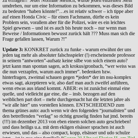
zu erfragen!! Jeder Normale Mensch, würde jeden einzelnen Stein
umdrehen, nur um eine Information zu bekommen, was dieses Bild
zu bedeuten “haben könnte!”…es ist relativ schwer – ich tippe aber
auf einen Honda Civic – für einen Fachmann, dürfte es kein
Problem sein, vorallem aber für die Polizei, wäre es ein leichtes
Spiel gewesen – und ist es auch bis heute noch – nur wenn man
Beweise / Informationen bewusst zurück hält ??? Muss man sich die
Frage gefallen lassen, Warum ?!”
Update 3:
KONKRET zurück zu funke - warum erwähnt der uns
jeden tag mehr als absoluter falschsspieler (!) erscheinende professor
in seinem “antworten”-aufsatz keine silbe von solch einem auto?
jetzt kann man spontan sagen, ach krokus/gronbach, “wer weiss was
die nun verzapfen, warum auch immer”. bedenken bzw.
hinterfragen, zweimal schauen gegen *jeden* der im nsu-komplex
etwas sagt, akzeptieren wir, also darf man auch zweifel anführen,
wenn etwas aus irland kommt. ABER: es ist zunächst einmal eine
quelle, und vielleicht gar eine, die – insb. bezogen auf den
weiblichen part dort – mehr durchgemacht hat die letzten jahre als
“wir alle hier” uns vorstellen können. ENTSCHEIDEND zum
thema grünes auto: auch wenn wir den folgenden “journalisten” und
den betreffenden “verlag” so richtig gruselig finden hat jmd. bereits
(!!!) im dezember 2013 von eben einem solchen auto geschrieben!
und dass heiligs u.a. mit dem ekligen elsässer sprachen ist auch
erwiesen, und das – also compact, kopp, elsässer und udo schulze