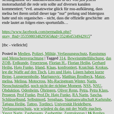
motorradunfall die rede sein sollte auf diversen kanälen
kommentiert; “evtl. ansatzweise glück für nsu-aufklärung, dass
melisa bei ihrem unfall dieser tage “nur” prelung und bluterguss
hatte und nix organisches – nicht, dass die offizielle geschichte am
ende lautet an folgen eines sportunfalls…
https://www.facebook.com/permalink.php?
story_fbid=353598034829565&id=352464534942915
”
[tbc - vielleicht]
Posted in
Medien
,
Polizei, Militär, Verfassungsschutz
,
Rassismus
und Menschenverachtung
|
Tagged
314
,
Beweismittelfälschung
,
das
ZOB
,
Erdkunde
,
Feuerzeug
,
Florian H.
,
Florian Heilig
,
Gerhard
Heilig
,
Hajo Funke
,
Irland
,
Klaas
,
konfrontiert
,
Kraichtal
,
Krokus
,
leg die Waffe auf den Tisch
,
Liro und Hajo
,
Lügen haben kurze
Beine
,
Lungenembolie
,
Marijanovic
,
Matthias Brodbeck
,
Matze
,
melisa
,
Melissa
,
Motocross
,
Mx-Racingteam Winter
,
Narin
,
Neoschutzstaffel
,
noch nicht der richtige Moment
,
NSS
,
NSU
,
Obduktion
,
Odenheim
,
Öhringen
,
Oliver Renn
,
Petra
,
Petra Klass
,
Peugeot
,
Prof Funke
,
Prof.Dr. Hajo Funke
,
RA Narin
,
Sascha
,
Schlüsselbund
,
Selbstmord
,
Senghaas
,
Staatsanwaltschaft Karlsruhe
,
Tatjana Heilig
,
Tattoo
,
Tordinci
,
Universität Heidelberg
,
Verfassungsschutz
,
wie würdest du das mit der Waffe machen
,
Yavuz Narin
,
Zauberauto
,
Zaubertüte
,
Zentralorgan
|
16
Replies