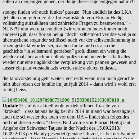
sollen an denjenigen gehen, der dinge dieser tage entgegen nahm?!?
strange finden wir auch funkes’ passus: “Nun endlich ist das LKA
gehalten und gefordert die Todesumstände von Florian Heilig
vollständig aufzuklären und zahlreiche Fragen zu beantworten.” –
NUN?!? nun wo qua legndiert (wir vermuten indes immer noch
anderes) gilt, dass florian heilig “doch” selbstmord verübte weil ja so
überraschend sogar der schlüssel noch vor der selbstentflammung in
ritzen gesteckt worden sei, machen funke und co. also die
geschichte “in selbstmord getrieben” groß, dissen ein wenig die
wieder mal aber auch nur blinde polizei und am ende ist halt alles
wieder nur eine unglückliche verquickung von pannen gewesen und
ausser ein paar vorstadtnazis werden alle anderen entlastet.
die kinovorstellung geht weiter! erst recht wenn man noch gerüchte
hört über reisen der familie im juni/juli 2014 – dann wird’s wohl erst
richtig heiss.
Update 2
: auf der aktuell wohl gezielt offenen fb-seite von
“krokus” – dass tatjana heilig bei ihr 2014 in irland war bestätigte ja
auch die schwester des toten vor dem UA – findet sich folgendes
bild mit diesen zeilen: “Dieses Bild wurde von Florian Heilig laut
Angabe der Schwester Tatjana in der Nacht des 15.09.2013/
16.09.2013 per Handy gesendet.(genaue Uhrzeit, ist bei der Familie