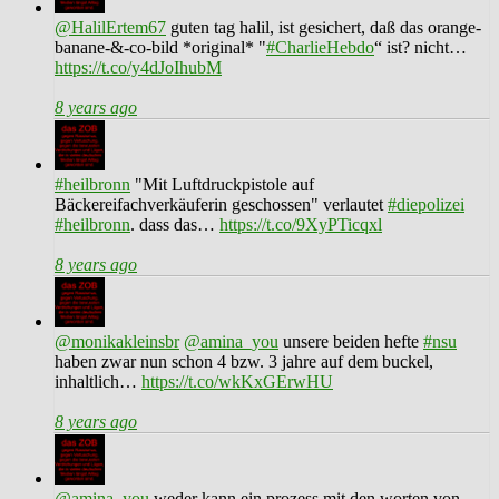
@HalilErtem67
guten tag halil, ist gesichert, daß das orange-
banane-&-co-bild *original* "
#CharlieHebdo
“ ist? nicht…
https://t.co/y4dJoIhubM
8 years ago
#heilbronn
"Mit Luftdruckpistole auf
Bäckereifachverkäuferin geschossen" verlautet
#diepolizei
#heilbronn
. dass das…
https://t.co/9XyPTicqxl
8 years ago
@monikakleinsbr
@amina_you
unsere beiden hefte
#nsu
haben zwar nun schon 4 bzw. 3 jahre auf dem buckel,
inhaltlich…
https://t.co/wkKxGErwHU
8 years ago
@amina_you
weder kann ein prozess mit den worten von