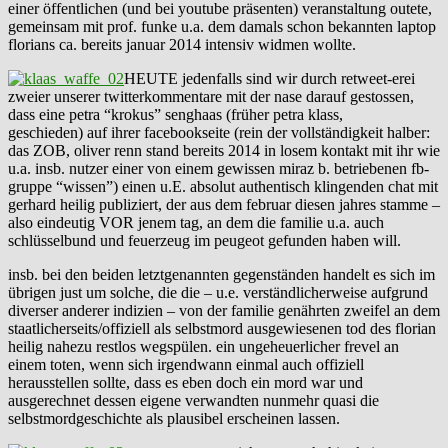
einer öffentlichen (und bei youtube präsenten) veranstaltung outete,
gemeinsam mit prof. funke u.a. dem damals schon bekannten laptop
florians ca. bereits januar 2014 intensiv widmen wollte.
HEUTE jedenfalls sind wir durch retweet-erei
zweier unserer twitterkommentare mit der nase darauf gestossen,
dass eine petra “krokus” senghaas (früher petra klass,
geschieden) auf ihrer facebookseite (rein der vollständigkeit halber:
das ZOB, oliver renn stand bereits 2014 in losem kontakt mit ihr wie
u.a. insb. nutzer einer von einem gewissen miraz b. betriebenen fb-
gruppe “wissen”) einen u.E. absolut authentisch klingenden chat mit
gerhard heilig publiziert, der aus dem februar diesen jahres stamme –
also eindeutig VOR jenem tag, an dem die familie u.a. auch
schlüsselbund und feuerzeug im peugeot gefunden haben will.
insb. bei den beiden letztgenannten gegenständen handelt es sich im
übrigen just um solche, die die – u.e. verständlicherweise aufgrund
diverser anderer indizien – von der familie genährten zweifel an dem
staatlicherseits/offiziell als selbstmord ausgewiesenen tod des florian
heilig nahezu restlos wegspülen. ein ungeheuerlicher frevel an
einem toten, wenn sich irgendwann einmal auch offiziell
herausstellen sollte, dass es eben doch ein mord war und
ausgerechnet dessen eigene verwandten nunmehr quasi die
selbstmordgeschichte als plausibel erscheinen lassen.