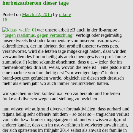
herbeizauberten dieser tage
Posted on
March 22, 2015
by
nikore
16
wer unsere arbeit zB auch in der fb-gruppe
“
gegen rassismus, gegen vertuschung
” verfolgt oder regelmäßig
unsere tweets liest oder kommentare von unserem nsu-prozess-
akkreditierten, der im übrigen den großteil unserer tweets pers.
verantwortet, wird die letzten tage mitgekriegt haben, dass wir den
verwandten des florian heilig als auch einem gewissen prof. funke
zumindest (!) keine sekunde abnehmen, dass u.a. – jeder, der im
themenkomplex drin ist, weiss, wovon die rede ist – eine pistole und
eine machete von fam. heilig erst “vor wenigen tagen” in dem
brand-peugeot gefunden wurde, obgleich sie diesen seit drastisch
mehr als einem jahr wo auch immer herumrstehen hatten.
wir sprachen in dem kontext u.a. von zauberauto und forderten
funke auf diversen wegen auf stellung zu beziehen.
nun wissen wir aufgrund diverser forenaktivitäten, dass gerhard und
tatjana heilig sehr offensiv mit dem – so oder so – tragischen verlust
von sohn bzw. bruder umgegangen sind. und wir wissen aufgrund
anderer kanäle, dass ein im nsu-verfahren involvierter anwalt narin,
der sich spätestens im frühjahr 2014 selbst als anwalt der familie in