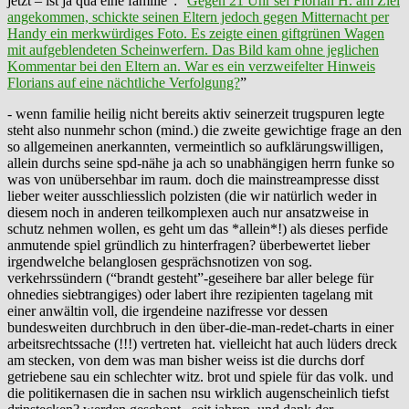
jetzt – ist ja qua eine familie”: “
Gegen 21 Uhr sei Florian H. am Ziel
angekommen, schickte seinen Eltern jedoch gegen Mitternacht per
Handy ein merkwürdiges Foto. Es zeigte einen giftgrünen Wagen
mit aufgeblendeten Scheinwerfern. Das Bild kam ohne jeglichen
Kommentar bei den Eltern an. War es ein verzweifelter Hinweis
Florians auf eine nächtliche Verfolgung?
”
- wenn familie heilig nicht bereits aktiv seinerzeit trugspuren legte
steht also nunmehr schon (mind.) die zweite gewichtige frage an den
so allgemeinen anerkannten, vermeintlich so aufklärungswilligen,
allein durchs seine spd-nähe ja ach so unabhängigen herrn funke so
was von unübersehbar im raum. doch die mainstreampresse disst
lieber weiter ausschliesslich polzisten (die wir natürlich weder in
diesem noch in anderen teilkomplexen auch nur ansatzweise in
schutz nehmen wollen, es geht um das *allein*!) als dieses perfide
anmutende spiel gründlich zu hinterfragen? überbewertet lieber
irgendwelche belanglosen gesprächsnotizen von sog.
verkehrssündern (“brandt gesteht”-geseihere bar aller belege für
ohnedies siebtrangiges) oder labert ihre rezipienten tagelang mit
einer anwältin voll, die irgendeine nazifresse vor dessen
bundesweiten durchbruch in den über-die-man-redet-charts in einer
arbeitsrechtssache (!!!) vertreten hat. vielleicht hat auch lüders dreck
am stecken, von dem was man bisher weiss ist die durchs dorf
getriebene sau ein schlechter witz. brot und spiele für das volk. und
die politikernasen die in sachen nsu wirklich augenscheinlich tiefst