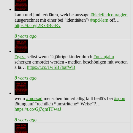
kann und jmd. erklären, welche aussage
#bielefeldcouragiert
ausgerechnet mit einer bei "identitäten"/
#npd-lern
off…
https://t.co/jf2Rx3BGRv
8 years ago
#gaza
selbst wenn 12jährige kinder durch
#netanjahu
schergen ermordet werden - medien beschönigen mit worten
a la…
https://t.co/1wSB7bafWB
8 years ago
wenn
#mossad
menschen hinterhältig killt heißt's bei
#spon
tötung auf "rechtlich *umstrittene* Weise"?…
https://t.co/Gj7qmTFwaJ
8 years ago