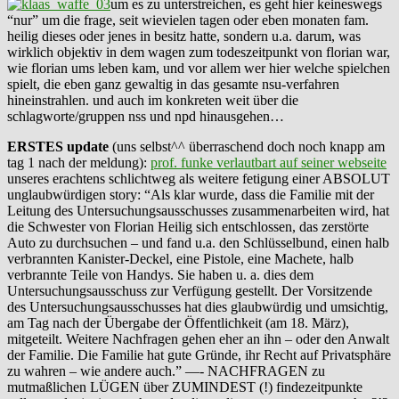
um es zu unterstreichen, es geht hier keineswegs
“nur” um die frage, seit wievielen tagen oder eben monaten fam.
heilig dieses oder jenes in besitz hatte, sondern u.a. darum, was
wirklich objektiv in dem wagen zum todeszeitpunkt von florian war,
wie florian ums leben kam, und vor allem wer hier welche spielchen
spielt, die eben ganz gewaltig in das gesamte nsu-verfahren
hineinstrahlen. und auch im konkreten weit über die
schlagworte/gruppen nss und npd hinausgehen…
ERSTES update
(uns selbst^^ überraschend doch noch knapp am
tag 1 nach der meldung):
prof. funke verlautbart auf seiner webseite
unseres erachtens schlichtweg als weitere fetigung einer ABSOLUT
unglaubwürdigen story: “Als klar wurde, dass die Familie mit der
Leitung des Untersuchungsausschusses zusammenarbeiten wird, hat
die Schwester von Florian Heilig sich entschlossen, das zerstörte
Auto zu durchsuchen – und fand u.a. den Schlüsselbund, einen halb
verbrannten Kanister-Deckel, eine Pistole, eine Machete, halb
verbrannte Teile von Handys. Sie haben u. a. dies dem
Untersuchungsausschuss zur Verfügung gestellt. Der Vorsitzende
des Untersuchungsausschusses hat dies glaubwürdig und umsichtig,
am Tag nach der Übergabe der Öffentlichkeit (am 18. März),
mitgeteilt. Weitere Nachfragen gehen eher an ihn – oder den Anwalt
der Familie. Die Familie hat gute Gründe, ihr Recht auf Privatsphäre
zu wahren – wie andere auch.” —- NACHFRAGEN zu
mutmaßlichen LÜGEN über ZUMINDEST (!) findezeitpunkte