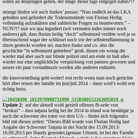
sollen an denjenigen gehen, der dinge dieser tage entgegen nahm?!?
strange finden wir auch funkes’ passus: “Nun endlich ist das LKA
gehalten und gefordert die Todesumstände von Florian Heilig
vollständig aufzuklären und zahlreiche Fragen zu beantworten.” –
NUN?!? nun wo qua legndiert (wir vermuten indes immer noch
anderes) gilt, dass florian heilig “doch” selbstmord verübte weil ja so
überraschend sogar der schlüssel noch vor der selbstentflammung in
ritzen gesteckt worden sei, machen funke und co. also die
geschichte “in selbstmord getrieben” groß, dissen ein wenig die
wieder mal aber auch nur blinde polizei und am ende ist halt alles
wieder nur eine unglückliche verquickung von pannen gewesen und
ausser ein paar vorstadtnazis werden alle anderen entlastet.
die kinovorstellung geht weiter! erst recht wenn man noch gerüchte
hört über reisen der familie im juni/juli 2014 – dann wird’s wohl erst
richtig heiss.
Update 2
: auf der aktuell wohl gezielt offenen fb-seite von
“krokus” – dass tatjana heilig bei ihr 2014 in irland war bestätigte ja
auch die schwester des toten vor dem UA – findet sich folgendes
bild mit diesen zeilen: “Dieses Bild wurde von Florian Heilig laut
Angabe der Schwester Tatjana in der Nacht des 15.09.2013/
16.09.2013 per Handy gesendet.(genaue Uhrzeit, ist bei der Familie