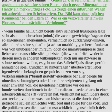
jetzt – ist ja qua eine familie”: “
Gegen 21 Uhr sei Florian H. am Ziel
angekommen, schickte seinen Eltern jedoch gegen Mitternacht per
Handy ein merkwürdiges Foto. Es zeigte einen giftgrünen Wagen
mit aufgeblendeten Scheinwerfern. Das Bild kam ohne jeglichen
Kommentar bei den Eltern an. War es ein verzweifelter Hinweis
Florians auf eine nächtliche Verfolgung?
”
- wenn familie heilig nicht bereits aktiv seinerzeit trugspuren legte
steht also nunmehr schon (mind.) die zweite gewichtige frage an den
so allgemeinen anerkannten, vermeintlich so aufklärungswilligen,
allein durchs seine spd-nähe ja ach so unabhängigen herrn funke so
was von unübersehbar im raum. doch die mainstreampresse disst
lieber weiter ausschliesslich polzisten (die wir natürlich weder in
diesem noch in anderen teilkomplexen auch nur ansatzweise in
schutz nehmen wollen, es geht um das *allein*!) als dieses perfide
anmutende spiel gründlich zu hinterfragen? überbewertet lieber
irgendwelche belanglosen gesprächsnotizen von sog.
verkehrssündern (“brandt gesteht”-geseihere bar aller belege für
ohnedies siebtrangiges) oder labert ihre rezipienten tagelang mit
einer anwältin voll, die irgendeine nazifresse vor dessen
bundesweiten durchbruch in den über-die-man-redet-charts in einer
arbeitsrechtssache (!!!) vertreten hat. vielleicht hat auch lüders dreck
am stecken, von dem was man bisher weiss ist die durchs dorf
getriebene sau ein schlechter witz. brot und spiele für das volk. und
die politikernasen die in sachen nsu wirklich augenscheinlich tiefst