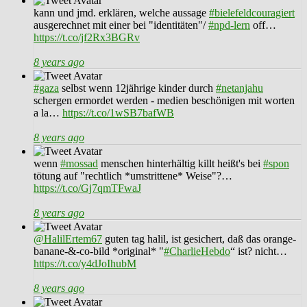
kann und jmd. erklären, welche aussage
#bielefeldcouragiert
ausgerechnet mit einer bei "identitäten"/
#npd-lern
off…
https://t.co/jf2Rx3BGRv
8 years ago
#gaza
selbst wenn 12jährige kinder durch
#netanjahu
schergen ermordet werden - medien beschönigen mit worten
a la…
https://t.co/1wSB7bafWB
8 years ago
wenn
#mossad
menschen hinterhältig killt heißt's bei
#spon
tötung auf "rechtlich *umstrittene* Weise"?…
https://t.co/Gj7qmTFwaJ
8 years ago
@HalilErtem67
guten tag halil, ist gesichert, daß das orange-
banane-&-co-bild *original* "
#CharlieHebdo
“ ist? nicht…
https://t.co/y4dJoIhubM
8 years ago