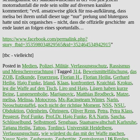
motorradunfall die rede sein sollte auf diversen kanälen
kommentiert; “evtl. ansatzweise glück für nsu-aufklärung, dass
melisa bei ihrem unfall dieser tage “nur” prelung und bluterguss
hatte und nix organisches – nicht, dass die offizielle geschichte am
ende lautet an folgen eines sportunfalls…
https://www.facebook.com/permalink.php?
story_fbid=353598034829565&id=352464534942915
”
[tbc - vielleicht]
Posted in
Medien
,
Polizei, Militär, Verfassungsschutz
,
Rassismus
und Menschenverachtung
|
Tagged
314
,
Beweismittelfälschung
,
das
ZOB
,
Erdkunde
,
Feuerzeug
,
Florian H.
,
Florian Heilig
,
Gerhard
Heilig
,
Hajo Funke
,
Irland
,
Klaas
,
konfrontiert
,
Kraichtal
,
Krokus
,
leg die Waffe auf den Tisch
,
Liro und Hajo
,
Lügen haben kurze
Beine
,
Lungenembolie
,
Marijanovic
,
Matthias Brodbeck
,
Matze
,
melisa
,
Melissa
,
Motocross
,
Mx-Racingteam Winter
,
Narin
,
Neoschutzstaffel
,
noch nicht der richtige Moment
,
NSS
,
NSU
,
Obduktion
,
Odenheim
,
Öhringen
,
Oliver Renn
,
Petra
,
Petra Klass
,
Peugeot
,
Prof Funke
,
Prof.Dr. Hajo Funke
,
RA Narin
,
Sascha
,
Schlüsselbund
,
Selbstmord
,
Senghaas
,
Staatsanwaltschaft Karlsruhe
,
Tatjana Heilig
,
Tattoo
,
Tordinci
,
Universität Heidelberg
,
Verfassungsschutz
,
wie würdest du das mit der Waffe machen
,
Yavuz Narin
,
Zauberauto
,
Zaubertüte
,
Zentralorgan
|
16
Replies