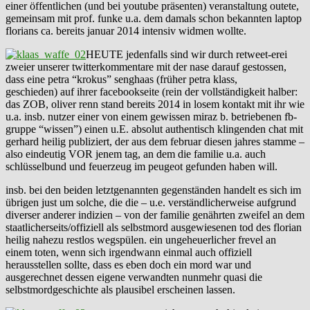
einer öffentlichen (und bei youtube präsenten) veranstaltung outete,
gemeinsam mit prof. funke u.a. dem damals schon bekannten laptop
florians ca. bereits januar 2014 intensiv widmen wollte.
HEUTE jedenfalls sind wir durch retweet-erei
zweier unserer twitterkommentare mit der nase darauf gestossen,
dass eine petra “krokus” senghaas (früher petra klass,
geschieden) auf ihrer facebookseite (rein der vollständigkeit halber:
das ZOB, oliver renn stand bereits 2014 in losem kontakt mit ihr wie
u.a. insb. nutzer einer von einem gewissen miraz b. betriebenen fb-
gruppe “wissen”) einen u.E. absolut authentisch klingenden chat mit
gerhard heilig publiziert, der aus dem februar diesen jahres stamme –
also eindeutig VOR jenem tag, an dem die familie u.a. auch
schlüsselbund und feuerzeug im peugeot gefunden haben will.
insb. bei den beiden letztgenannten gegenständen handelt es sich im
übrigen just um solche, die die – u.e. verständlicherweise aufgrund
diverser anderer indizien – von der familie genährten zweifel an dem
staatlicherseits/offiziell als selbstmord ausgewiesenen tod des florian
heilig nahezu restlos wegspülen. ein ungeheuerlicher frevel an
einem toten, wenn sich irgendwann einmal auch offiziell
herausstellen sollte, dass es eben doch ein mord war und
ausgerechnet dessen eigene verwandten nunmehr quasi die
selbstmordgeschichte als plausibel erscheinen lassen.