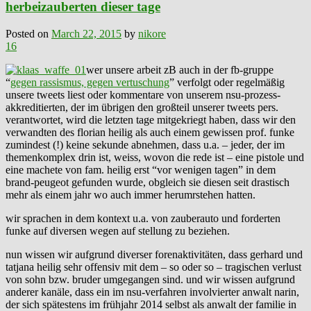
herbeizauberten dieser tage
Posted on
March 22, 2015
by
nikore
16
wer unsere arbeit zB auch in der fb-gruppe
“
gegen rassismus, gegen vertuschung
” verfolgt oder regelmäßig
unsere tweets liest oder kommentare von unserem nsu-prozess-
akkreditierten, der im übrigen den großteil unserer tweets pers.
verantwortet, wird die letzten tage mitgekriegt haben, dass wir den
verwandten des florian heilig als auch einem gewissen prof. funke
zumindest (!) keine sekunde abnehmen, dass u.a. – jeder, der im
themenkomplex drin ist, weiss, wovon die rede ist – eine pistole und
eine machete von fam. heilig erst “vor wenigen tagen” in dem
brand-peugeot gefunden wurde, obgleich sie diesen seit drastisch
mehr als einem jahr wo auch immer herumrstehen hatten.
wir sprachen in dem kontext u.a. von zauberauto und forderten
funke auf diversen wegen auf stellung zu beziehen.
nun wissen wir aufgrund diverser forenaktivitäten, dass gerhard und
tatjana heilig sehr offensiv mit dem – so oder so – tragischen verlust
von sohn bzw. bruder umgegangen sind. und wir wissen aufgrund
anderer kanäle, dass ein im nsu-verfahren involvierter anwalt narin,
der sich spätestens im frühjahr 2014 selbst als anwalt der familie in