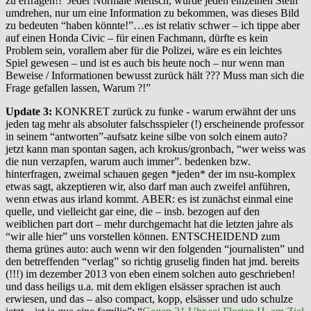
zu erfragen!! Jeder Normale Mensch, würde jeden einzelnen Stein
umdrehen, nur um eine Information zu bekommen, was dieses Bild
zu bedeuten “haben könnte!”…es ist relativ schwer – ich tippe aber
auf einen Honda Civic – für einen Fachmann, dürfte es kein
Problem sein, vorallem aber für die Polizei, wäre es ein leichtes
Spiel gewesen – und ist es auch bis heute noch – nur wenn man
Beweise / Informationen bewusst zurück hält ??? Muss man sich die
Frage gefallen lassen, Warum ?!”
Update 3:
KONKRET zurück zu funke - warum erwähnt der uns
jeden tag mehr als absoluter falschsspieler (!) erscheinende professor
in seinem “antworten”-aufsatz keine silbe von solch einem auto?
jetzt kann man spontan sagen, ach krokus/gronbach, “wer weiss was
die nun verzapfen, warum auch immer”. bedenken bzw.
hinterfragen, zweimal schauen gegen *jeden* der im nsu-komplex
etwas sagt, akzeptieren wir, also darf man auch zweifel anführen,
wenn etwas aus irland kommt. ABER: es ist zunächst einmal eine
quelle, und vielleicht gar eine, die – insb. bezogen auf den
weiblichen part dort – mehr durchgemacht hat die letzten jahre als
“wir alle hier” uns vorstellen können. ENTSCHEIDEND zum
thema grünes auto: auch wenn wir den folgenden “journalisten” und
den betreffenden “verlag” so richtig gruselig finden hat jmd. bereits
(!!!) im dezember 2013 von eben einem solchen auto geschrieben!
und dass heiligs u.a. mit dem ekligen elsässer sprachen ist auch
erwiesen, und das – also compact, kopp, elsässer und udo schulze