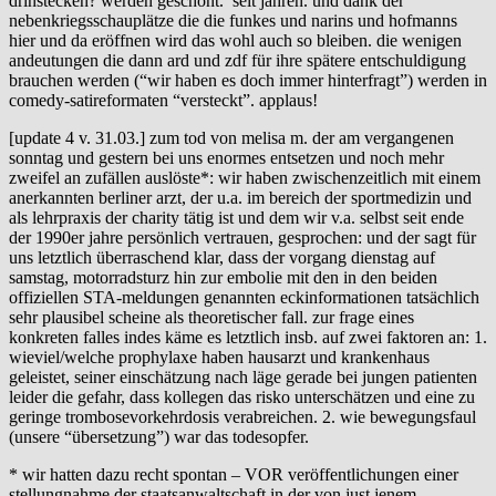
drinstecken? werden geschont. seit jahren. und dank der
nebenkriegsschauplätze die die funkes und narins und hofmanns
hier und da eröffnen wird das wohl auch so bleiben. die wenigen
andeutungen die dann ard und zdf für ihre spätere entschuldigung
brauchen werden (“wir haben es doch immer hinterfragt”) werden in
comedy-satireformaten “versteckt”. applaus!
[update 4 v. 31.03.] zum tod von melisa m. der am vergangenen
sonntag und gestern bei uns enormes entsetzen und noch mehr
zweifel an zufällen auslöste*: wir haben zwischenzeitlich mit einem
anerkannten berliner arzt, der u.a. im bereich der sportmedizin und
als lehrpraxis der charity tätig ist und dem wir v.a. selbst seit ende
der 1990er jahre persönlich vertrauen, gesprochen: und der sagt für
uns letztlich überraschend klar, dass der vorgang dienstag auf
samstag, motorradsturz hin zur embolie mit den in den beiden
offiziellen STA-meldungen genannten eckinformationen tatsächlich
sehr plausibel scheine als theoretischer fall. zur frage eines
konkreten falles indes käme es letztlich insb. auf zwei faktoren an: 1.
wieviel/welche prophylaxe haben hausarzt und krankenhaus
geleistet, seiner einschätzung nach läge gerade bei jungen patienten
leider die gefahr, dass kollegen das risko unterschätzen und eine zu
geringe trombosevorkehrdosis verabreichen. 2. wie bewegungsfaul
(unsere “übersetzung”) war das todesopfer.
* wir hatten dazu recht spontan – VOR veröffentlichungen einer
stellungnahme der staatsanwaltschaft in der von just jenem