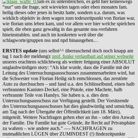
um es zu unterstreichen, es geht hier keineswegs
“nur” um die frage, seit wievielen tagen oder eben monaten fam.
heilig dieses oder jenes in besitz hatte, sondern u.a. darum, was
wirklich objektiv in dem wagen zum todeszeitpunkt von florian war,
wie florian ums leben kam, und vor allem wer hier welche spielchen
spielt, die eben ganz gewaltig in das gesamte nsu-verfahren
hineinstrahlen. und auch im konkreten weit über die
schlagworte/gruppen nss und npd hinausgehen…
ERSTES update
(uns selbst^^ überraschend doch noch knapp am
tag 1 nach der meldung):
prof. funke verlautbart auf seiner webseite
unseres erachtens schlichtweg als weitere fetigung einer ABSOLUT
unglaubwürdigen story: “Als klar wurde, dass die Familie mit der
Leitung des Untersuchungsausschusses zusammenarbeiten wird, hat
die Schwester von Florian Heilig sich entschlossen, das zerstörte
Auto zu durchsuchen – und fand u.a. den Schlüsselbund, einen halb
verbrannten Kanister-Deckel, eine Pistole, eine Machete, halb
verbrannte Teile von Handys. Sie haben u. a. dies dem
Untersuchungsausschuss zur Verfügung gestellt. Der Vorsitzende
des Untersuchungsausschusses hat dies glaubwürdig und umsichtig,
am Tag nach der Übergabe der Öffentlichkeit (am 18. März),
mitgeteilt. Weitere Nachfragen gehen eher an ihn – oder den Anwalt
der Familie. Die Familie hat gute Gründe, ihr Recht auf Privatsphäre
zu wahren – wie andere auch.” —- NACHFRAGEN zu
mutmaßlichen LÜGEN über ZUMINDEST (!) findezeitpunkte