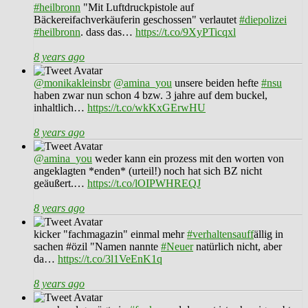
#heilbronn
"Mit Luftdruckpistole auf
Bäckereifachverkäuferin geschossen" verlautet
#diepolizei
#heilbronn
. dass das…
https://t.co/9XyPTicqxl
8 years ago
@monikakleinsbr
@amina_you
unsere beiden hefte
#nsu
haben zwar nun schon 4 bzw. 3 jahre auf dem buckel,
inhaltlich…
https://t.co/wkKxGErwHU
8 years ago
@amina_you
weder kann ein prozess mit den worten von
angeklagten *enden* (urteil!) noch hat sich BZ nicht
geäußert.…
https://t.co/lOIPWHREQJ
8 years ago
kicker "fachmagazin" einmal mehr
#verhaltensauff
ällig in
sachen #özil "Namen nannte
#Neuer
natürlich nicht, aber
da…
https://t.co/3l1VeEnK1q
8 years ago