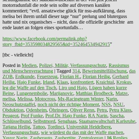
motorradunfall die rede sein sollte auf diversen kanälen
kommentiert; “evtl. ansatzweise glück für nsu-aufklärung, dass
melisa bei ihrem unfall dieser tage “nur” prelung und bluterguss
hatte und nix organisches – nicht, dass die offizielle geschichte am
ende lautet an folgen eines sportunfalls…
https://www.facebook.com/permalink.php?
story_fbid=353598034829565&id=352464534942915
”
[tbc - vielleicht]
Posted in
Medien
,
Polizei, Militär, Verfassungsschutz
,
Rassismus
und Menschenverachtung
|
Tagged
314
,
Beweismittelfälschung
,
das
ZOB
,
Erdkunde
,
Feuerzeug
,
Florian H.
,
Florian Heilig
,
Gerhard
Heilig
,
Hajo Funke
,
Irland
,
Klaas
,
konfrontiert
,
Kraichtal
,
Krokus
,
leg die Waffe auf den Tisch
,
Liro und Hajo
,
Lügen haben kurze
Beine
,
Lungenembolie
,
Marijanovic
,
Matthias Brodbeck
,
Matze
,
melisa
,
Melissa
,
Motocross
,
Mx-Racingteam Winter
,
Narin
,
Neoschutzstaffel
,
noch nicht der richtige Moment
,
NSS
,
NSU
,
Obduktion
,
Odenheim
,
Öhringen
,
Oliver Renn
,
Petra
,
Petra Klass
,
Peugeot
,
Prof Funke
,
Prof.Dr. Hajo Funke
,
RA Narin
,
Sascha
,
Schlüsselbund
,
Selbstmord
,
Senghaas
,
Staatsanwaltschaft Karlsruhe
,
Tatjana Heilig
,
Tattoo
,
Tordinci
,
Universität Heidelberg
,
Verfassungsschutz
,
wie würdest du das mit der Waffe machen
,
Yavuz Narin
,
Zauberauto
,
Zaubertüte
,
Zentralorgan
|
16
Replies