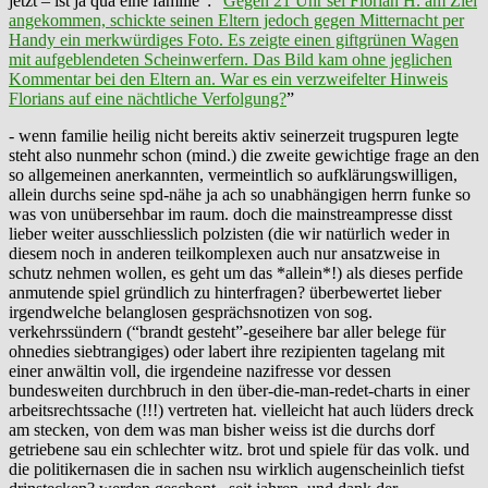
jetzt – ist ja qua eine familie”: “
Gegen 21 Uhr sei Florian H. am Ziel
angekommen, schickte seinen Eltern jedoch gegen Mitternacht per
Handy ein merkwürdiges Foto. Es zeigte einen giftgrünen Wagen
mit aufgeblendeten Scheinwerfern. Das Bild kam ohne jeglichen
Kommentar bei den Eltern an. War es ein verzweifelter Hinweis
Florians auf eine nächtliche Verfolgung?
”
- wenn familie heilig nicht bereits aktiv seinerzeit trugspuren legte
steht also nunmehr schon (mind.) die zweite gewichtige frage an den
so allgemeinen anerkannten, vermeintlich so aufklärungswilligen,
allein durchs seine spd-nähe ja ach so unabhängigen herrn funke so
was von unübersehbar im raum. doch die mainstreampresse disst
lieber weiter ausschliesslich polzisten (die wir natürlich weder in
diesem noch in anderen teilkomplexen auch nur ansatzweise in
schutz nehmen wollen, es geht um das *allein*!) als dieses perfide
anmutende spiel gründlich zu hinterfragen? überbewertet lieber
irgendwelche belanglosen gesprächsnotizen von sog.
verkehrssündern (“brandt gesteht”-geseihere bar aller belege für
ohnedies siebtrangiges) oder labert ihre rezipienten tagelang mit
einer anwältin voll, die irgendeine nazifresse vor dessen
bundesweiten durchbruch in den über-die-man-redet-charts in einer
arbeitsrechtssache (!!!) vertreten hat. vielleicht hat auch lüders dreck
am stecken, von dem was man bisher weiss ist die durchs dorf
getriebene sau ein schlechter witz. brot und spiele für das volk. und
die politikernasen die in sachen nsu wirklich augenscheinlich tiefst