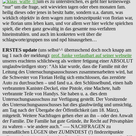
um es zu unterstreichen, es geht hier keineswegs
“nur” um die frage, seit wievielen tagen oder eben monaten fam.
heilig dieses oder jenes in besitz hatte, sondern u.a. darum, was
wirklich objektiv in dem wagen zum todeszeitpunkt von florian war,
wie florian ums leben kam, und vor allem wer hier welche spielchen
spielt, die eben ganz gewaltig in das gesamte nsu-verfahren
hineinstrahlen. und auch im konkreten weit über die
schlagworte/gruppen nss und npd hinausgehen…
ERSTES update
(uns selbst^^ überraschend doch noch knapp am
tag 1 nach der meldung):
prof. funke verlautbart auf seiner webseite
unseres erachtens schlichtweg als weitere fetigung einer ABSOLUT
unglaubwürdigen story: “Als klar wurde, dass die Familie mit der
Leitung des Untersuchungsausschusses zusammenarbeiten wird, hat
die Schwester von Florian Heilig sich entschlossen, das zerstörte
Auto zu durchsuchen – und fand u.a. den Schlüsselbund, einen halb
verbrannten Kanister-Deckel, eine Pistole, eine Machete, halb
verbrannte Teile von Handys. Sie haben u. a. dies dem
Untersuchungsausschuss zur Verfügung gestellt. Der Vorsitzende
des Untersuchungsausschusses hat dies glaubwürdig und umsichtig,
am Tag nach der Übergabe der Öffentlichkeit (am 18. März),
mitgeteilt. Weitere Nachfragen gehen eher an ihn – oder den Anwalt
der Familie. Die Familie hat gute Gründe, ihr Recht auf Privatsphäre
zu wahren – wie andere auch.” —- NACHFRAGEN zu
mutmaßlichen LÜGEN über ZUMINDEST (!) findezeitpunkte