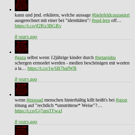
kann und jmd. erklären, welche aussage
#bielefeldcouragiert
ausgerechnet mit einer bei "identitäten"/
#npd-lern
off…
https://t.co/jf2Rx3BGRv
8 years ago
#gaza
selbst wenn 12jährige kinder durch
#netanjahu
schergen ermordet werden - medien beschönigen mit worten
a la…
https://t.co/1wSB7bafWB
8 years ago
wenn
#mossad
menschen hinterhältig killt heißt's bei
#spon
tötung auf "rechtlich *umstrittene* Weise"?…
https://t.co/Gj7qmTFwaJ
8 years ago