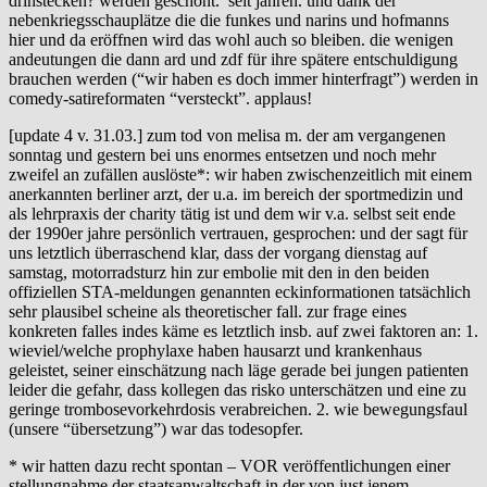
drinstecken? werden geschont. seit jahren. und dank der
nebenkriegsschauplätze die die funkes und narins und hofmanns
hier und da eröffnen wird das wohl auch so bleiben. die wenigen
andeutungen die dann ard und zdf für ihre spätere entschuldigung
brauchen werden (“wir haben es doch immer hinterfragt”) werden in
comedy-satireformaten “versteckt”. applaus!
[update 4 v. 31.03.] zum tod von melisa m. der am vergangenen
sonntag und gestern bei uns enormes entsetzen und noch mehr
zweifel an zufällen auslöste*: wir haben zwischenzeitlich mit einem
anerkannten berliner arzt, der u.a. im bereich der sportmedizin und
als lehrpraxis der charity tätig ist und dem wir v.a. selbst seit ende
der 1990er jahre persönlich vertrauen, gesprochen: und der sagt für
uns letztlich überraschend klar, dass der vorgang dienstag auf
samstag, motorradsturz hin zur embolie mit den in den beiden
offiziellen STA-meldungen genannten eckinformationen tatsächlich
sehr plausibel scheine als theoretischer fall. zur frage eines
konkreten falles indes käme es letztlich insb. auf zwei faktoren an: 1.
wieviel/welche prophylaxe haben hausarzt und krankenhaus
geleistet, seiner einschätzung nach läge gerade bei jungen patienten
leider die gefahr, dass kollegen das risko unterschätzen und eine zu
geringe trombosevorkehrdosis verabreichen. 2. wie bewegungsfaul
(unsere “übersetzung”) war das todesopfer.
* wir hatten dazu recht spontan – VOR veröffentlichungen einer
stellungnahme der staatsanwaltschaft in der von just jenem