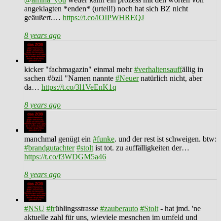
angeklagten *enden* (urteil!) noch hat sich BZ nicht
geäußert.…
https://t.co/lOIPWHREQJ
8 years ago
kicker "fachmagazin" einmal mehr
#verhaltensauff
ällig in
sachen #özil "Namen nannte
#Neuer
natürlich nicht, aber
da…
https://t.co/3l1VeEnK1q
8 years ago
manchmal genügt ein
#funke
. und der rest ist schweigen. btw:
#brandgutachter
#stolt
ist tot. zu auffälligkeiten der…
https://t.co/f3WDGM5a46
8 years ago
#NSU
#fr
ühlingsstrasse
#zauberauto
#Stolt
- hat jmd. 'ne
aktuelle zahl für uns, wieviele mesnchen im umfeld und