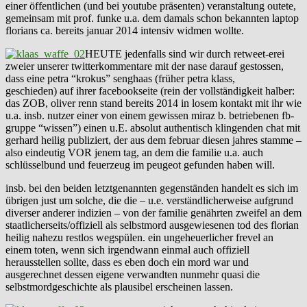
einer öffentlichen (und bei youtube präsenten) veranstaltung outete,
gemeinsam mit prof. funke u.a. dem damals schon bekannten laptop
florians ca. bereits januar 2014 intensiv widmen wollte.
HEUTE jedenfalls sind wir durch retweet-erei
zweier unserer twitterkommentare mit der nase darauf gestossen,
dass eine petra “krokus” senghaas (früher petra klass,
geschieden) auf ihrer facebookseite (rein der vollständigkeit halber:
das ZOB, oliver renn stand bereits 2014 in losem kontakt mit ihr wie
u.a. insb. nutzer einer von einem gewissen miraz b. betriebenen fb-
gruppe “wissen”) einen u.E. absolut authentisch klingenden chat mit
gerhard heilig publiziert, der aus dem februar diesen jahres stamme –
also eindeutig VOR jenem tag, an dem die familie u.a. auch
schlüsselbund und feuerzeug im peugeot gefunden haben will.
insb. bei den beiden letztgenannten gegenständen handelt es sich im
übrigen just um solche, die die – u.e. verständlicherweise aufgrund
diverser anderer indizien – von der familie genährten zweifel an dem
staatlicherseits/offiziell als selbstmord ausgewiesenen tod des florian
heilig nahezu restlos wegspülen. ein ungeheuerlicher frevel an
einem toten, wenn sich irgendwann einmal auch offiziell
herausstellen sollte, dass es eben doch ein mord war und
ausgerechnet dessen eigene verwandten nunmehr quasi die
selbstmordgeschichte als plausibel erscheinen lassen.