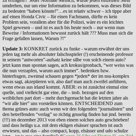
zu erfragen!! Jeder Normale Mensch, würde jeden einzelnen Stein
umdrehen, nur um eine Information zu bekommen, was dieses Bild
zu bedeuten “haben könnte!”…es ist relativ schwer – ich tippe aber
auf einen Honda Civic – für einen Fachmann, dürfte es kein
Problem sein, vorallem aber für die Polizei, wäre es ein leichtes
Spiel gewesen – und ist es auch bis heute noch – nur wenn man
Beweise / Informationen bewusst zurück hält ??? Muss man sich die
Frage gefallen lassen, Warum ?!”
Update 3:
KONKRET zurück zu funke - warum erwähnt der uns
jeden tag mehr als absoluter falschsspieler (!) erscheinende professor
in seinem “antworten”-aufsatz keine silbe von solch einem auto?
jetzt kann man spontan sagen, ach krokus/gronbach, “wer weiss was
die nun verzapfen, warum auch immer”. bedenken bzw.
hinterfragen, zweimal schauen gegen *jeden* der im nsu-komplex
etwas sagt, akzeptieren wir, also darf man auch zweifel anführen,
wenn etwas aus irland kommt. ABER: es ist zunächst einmal eine
quelle, und vielleicht gar eine, die – insb. bezogen auf den
weiblichen part dort – mehr durchgemacht hat die letzten jahre als
“wir alle hier” uns vorstellen können. ENTSCHEIDEND zum
thema grünes auto: auch wenn wir den folgenden “journalisten” und
den betreffenden “verlag” so richtig gruselig finden hat jmd. bereits
(!!!) im dezember 2013 von eben einem solchen auto geschrieben!
und dass heiligs u.a. mit dem ekligen elsässer sprachen ist auch
erwiesen, und das – also compact, kopp, elsässer und udo schulze