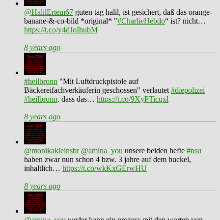
@HalilErtem67
guten tag halil, ist gesichert, daß das orange-
banane-&-co-bild *original* "
#CharlieHebdo
“ ist? nicht…
https://t.co/y4dJoIhubM
8 years ago
#heilbronn
"Mit Luftdruckpistole auf
Bäckereifachverkäuferin geschossen" verlautet
#diepolizei
#heilbronn
. dass das…
https://t.co/9XyPTicqxl
8 years ago
@monikakleinsbr
@amina_you
unsere beiden hefte
#nsu
haben zwar nun schon 4 bzw. 3 jahre auf dem buckel,
inhaltlich…
https://t.co/wkKxGErwHU
8 years ago
@amina_you
weder kann ein prozess mit den worten von