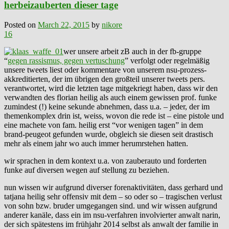
herbeizauberten dieser tage
Posted on
March 22, 2015
by
nikore
16
wer unsere arbeit zB auch in der fb-gruppe
“
gegen rassismus, gegen vertuschung
” verfolgt oder regelmäßig
unsere tweets liest oder kommentare von unserem nsu-prozess-
akkreditierten, der im übrigen den großteil unserer tweets pers.
verantwortet, wird die letzten tage mitgekriegt haben, dass wir den
verwandten des florian heilig als auch einem gewissen prof. funke
zumindest (!) keine sekunde abnehmen, dass u.a. – jeder, der im
themenkomplex drin ist, weiss, wovon die rede ist – eine pistole und
eine machete von fam. heilig erst “vor wenigen tagen” in dem
brand-peugeot gefunden wurde, obgleich sie diesen seit drastisch
mehr als einem jahr wo auch immer herumrstehen hatten.
wir sprachen in dem kontext u.a. von zauberauto und forderten
funke auf diversen wegen auf stellung zu beziehen.
nun wissen wir aufgrund diverser forenaktivitäten, dass gerhard und
tatjana heilig sehr offensiv mit dem – so oder so – tragischen verlust
von sohn bzw. bruder umgegangen sind. und wir wissen aufgrund
anderer kanäle, dass ein im nsu-verfahren involvierter anwalt narin,
der sich spätestens im frühjahr 2014 selbst als anwalt der familie in