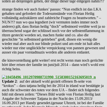
sollen an denjenigen gehen, der dinge dieser tage entgegen nahm?!?
strange finden wir auch funkes’ passus: “Nun endlich ist das LKA
gehalten und gefordert die Todesumstände von Florian Heilig
vollständig aufzuklären und zahlreiche Fragen zu beantworten.” –
NUN?!? nun wo qua legndiert (wir vermuten indes immer noch
anderes) gilt, dass florian heilig “doch” selbstmord verübte weil ja so
überraschend sogar der schlüssel noch vor der selbstentflammung in
ritzen gesteckt worden sei, machen funke und co. also die
geschichte “in selbstmord getrieben” groß, dissen ein wenig die
wieder mal aber auch nur blinde polizei und am ende ist halt alles
wieder nur eine unglückliche verquickung von pannen gewesen und
ausser ein paar vorstadtnazis werden alle anderen entlastet.
die kinovorstellung geht weiter! erst recht wenn man noch gerüchte
hört über reisen der familie im juni/juli 2014 – dann wird’s wohl erst
richtig heiss.
Update 2
: auf der aktuell wohl gezielt offenen fb-seite von
“krokus” – dass tatjana heilig bei ihr 2014 in irland war bestätigte ja
auch die schwester des toten vor dem UA – findet sich folgendes
bild mit diesen zeilen: “Dieses Bild wurde von Florian Heilig laut
Angabe der Schwester Tatjana in der Nacht des 15.09.2013/
16.09.2013 per Handy gesendet.(genaue Uhrzeit, ist bei der Familie