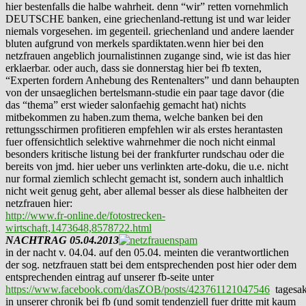
hier bestenfalls die halbe wahrheit. denn “wir” retten vornehmlich
DEUTSCHE banken, eine griechenland-rettung ist und war leider
niemals vorgesehen. im gegenteil. griechenland und andere laender
bluten aufgrund von merkels spardiktaten.wenn hier bei den
netzfrauen angeblich journalistinnen zugange sind, wie ist das hier
erklaerbar. oder auch, dass sie donnerstag hier bei fb texten,
“Experten fordern Anhebung des Rentenalters” und dann behaupten
von der unsaeglichen bertelsmann-studie ein paar tage davor (die
das “thema” erst wieder salonfaehig gemacht hat) nichts
mitbekommen zu haben.zum thema, welche banken bei den
rettungsschirmen profitieren empfehlen wir als erstes herantasten
fuer offensichtlich selektive wahrnehmer die noch nicht einmal
besonders kritische listung bei der frankfurter rundschau oder die
bereits von jmd. hier ueber uns verlinkten arte-doku, die u.e. nicht
nur formal ziemlich schlecht gemacht ist, sondern auch inhaltlich
nicht weit genug geht, aber allemal besser als diese halbheiten der
netzfrauen hier:
http://www.fr-online.de/fotostrecken-
wirtschaft,1473648,8578722.html
NACHTRAG 05.04.2013
in der nacht v. 04.04. auf den 05.04. meinten die verantwortlichen
der sog. netzfrauen statt bei dem entsprechenden post hier oder dem
entsprechenden eintrag auf unserer fb-seite unter
https://www.facebook.com/dasZOB/posts/423761121047546
tagesak
in unserer chronik bei fb (und somit tendenziell fuer dritte mit kaum