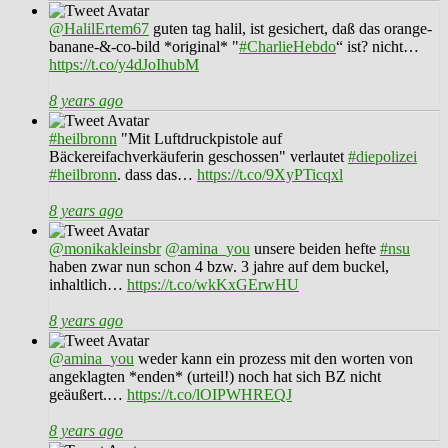
@HalilErtem67
guten tag halil, ist gesichert, daß das orange-
banane-&-co-bild *original* "
#CharlieHebdo
“ ist? nicht…
https://t.co/y4dJoIhubM
8 years ago
#heilbronn
"Mit Luftdruckpistole auf
Bäckereifachverkäuferin geschossen" verlautet
#diepolizei
#heilbronn
. dass das…
https://t.co/9XyPTicqxl
8 years ago
@monikakleinsbr
@amina_you
unsere beiden hefte
#nsu
haben zwar nun schon 4 bzw. 3 jahre auf dem buckel,
inhaltlich…
https://t.co/wkKxGErwHU
8 years ago
@amina_you
weder kann ein prozess mit den worten von
angeklagten *enden* (urteil!) noch hat sich BZ nicht
geäußert.…
https://t.co/lOIPWHREQJ
8 years ago