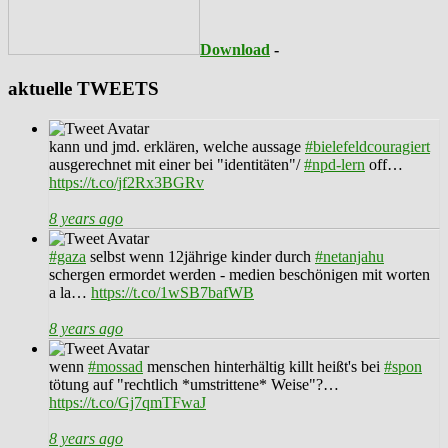
Download
-
aktuelle TWEETS
kann und jmd. erklären, welche aussage
#bielefeldcouragiert
ausgerechnet mit einer bei "identitäten"/
#npd-lern
off…
https://t.co/jf2Rx3BGRv
8 years ago
#gaza
selbst wenn 12jährige kinder durch
#netanjahu
schergen ermordet werden - medien beschönigen mit worten
a la…
https://t.co/1wSB7bafWB
8 years ago
wenn
#mossad
menschen hinterhältig killt heißt's bei
#spon
tötung auf "rechtlich *umstrittene* Weise"?…
https://t.co/Gj7qmTFwaJ
8 years ago