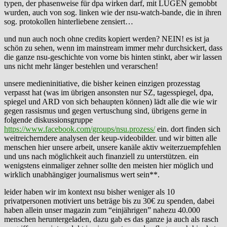
typen, der phasenweise für dpa wirken darf, mit LÜGEN gemobbt
wurden, auch von sog. linken wie der nsu-watch-bande, die in ihren
sog. protokollen hinterliebene zensiert…
und nun auch noch ohne credits kopiert werden? NEIN! es ist ja
schön zu sehen, wenn im mainstream immer mehr durchsickert, dass
die ganze nsu-geschichte von vorne bis hinten stinkt, aber wir lassen
uns nicht mehr länger bestehlen und verarschen!
unsere medieninitiative, die bisher keinen einzigen prozesstag
verpasst hat (was im übrigen ansonsten nur SZ, tagesspiegel, dpa,
spiegel und ARD von sich behaupten können) lädt alle die wie wir
gegen rassismus und gegen vertuschung sind, übrigens gerne in
folgende diskussionsgruppe
https://www.facebook.com/groups/nsu.prozess/
ein. dort finden sich
weitreicherndere analysen der keup-videobilder. und wir bitten alle
menschen hier unsere arbeit, unsere kanäle aktiv weiterzuempfehlen
und uns nach möglichkeit auch finanziell zu unterstützen. ein
wenigstens einmaliger zehner sollte den meisten hier möglich und
wirklich unabhängiger journalismus wert sein**.
leider haben wir im kontext nsu bisher weniger als 10
privatpersonen motiviert uns beträge bis zu 30€ zu spenden, dabei
haben allein unser magazin zum “einjährigen” nahezu 40.000
menschen heruntergeladen, dazu gab es das ganze ja auch als rasch