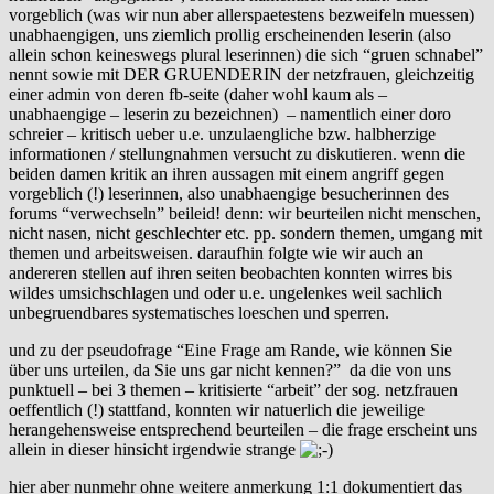
vorgeblich (was wir nun aber allerspaetestens bezweifeln muessen)
unabhaengigen, uns ziemlich prollig erscheinenden leserin (also
allein schon keineswegs plural leserinnen) die sich “gruen schnabel”
nennt sowie mit DER GRUENDERIN der netzfrauen, gleichzeitig
einer admin von deren fb-seite (daher wohl kaum als –
unabhaengige – leserin zu bezeichnen) – namentlich einer doro
schreier – kritisch ueber u.e. unzulaengliche bzw. halbherzige
informationen / stellungnahmen versucht zu diskutieren. wenn die
beiden damen kritik an ihren aussagen mit einem angriff gegen
vorgeblich (!) leserinnen, also unabhaengige besucherinnen des
forums “verwechseln” beileid! denn: wir beurteilen nicht menschen,
nicht nasen, nicht geschlechter etc. pp. sondern themen, umgang mit
themen und arbeitsweisen. daraufhin folgte wie wir auch an
andereren stellen auf ihren seiten beobachten konnten wirres bis
wildes umsichschlagen und oder u.e. ungelenkes weil sachlich
unbegruendbares systematisches loeschen und sperren.
und zu der pseudofrage “Eine Frage am Rande, wie können Sie
über uns urteilen, da Sie uns gar nicht kennen?” da die von uns
punktuell – bei 3 themen – kritisierte “arbeit” der sog. netzfrauen
oeffentlich (!) stattfand, konnten wir natuerlich die jeweilige
herangehensweise entsprechend beurteilen – die frage erscheint uns
allein in dieser hinsicht irgendwie strange
hier aber nunmehr ohne weitere anmerkung 1:1 dokumentiert das