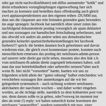
oder gar nicht nachvollziehbarer) mit diffus anmutender “kritik” und
dreist erfundenen verunglimpfungen eigenwerbung fuer sich
machen zu koennen und bestellten dazu offenkundig auch gleich
zwei applausspenderinnen aus den eigenen reihen -DUMM nur,
dass uns die claqueure aus rein formalen gruenden ganz besonders
ins auge sprangen: facebook hat naemlich ohne unser zutun das
nachfolgend dokumentierte posting vorsorglich als spam deklariert
und uns sozusagen zur haendischen freischaltung ueberlassen, und
das obwohl wir anders als andere seiten aus demokratischen
gruenden keinerlei spamsicherheitseinstellungen bei facebook
fuehren!!! sprich: die beiden daumen hoch geberinnen und davon
wiederum eine, die gleich zwei kommentare postete, konnten nach
menschlichem ermessen das posting der netzfrauen-admin-person
auf unserer seite direkt gar nicht sehen, mussten also den link z.b.
vom netzfrauen-fb-admin direkt zugespielt bekommen haben. soll
man das nun betriebsblindheit oder uebereifer nennen?!aber auch
wenn fb. hier nicht “vorsortiert” haette, haetten wir uns zu
folgendem schritt allein der “guten odnung” halber entschieden: wir
verschieben sozusagen ihre anmerkungen auf die wir bei
gelegenheit systematisch – nach sichtung weiterer netzfrauen-
aktivitaeten der naechsten wochen – und daher weiter eingehen
werden, an die richtige stelle, naemlich zu dem kritisierten post von
uns. denn darum sollte es ja gehen, oder?vorweg im moment nur
dies als erste (!) reply: wir haben natuerlich keine leserinnen der
netzfrauen “angegriffen”, sondern namentlich mit max. einer