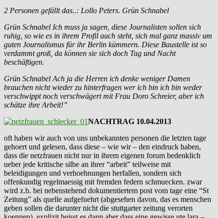
2 Personen gefällt das..: Lollo Peters. Grün Schnabel
Grün Schnabel Ich muss ja sagen, diese Journalisten sollen sich
ruhig, so wie es in ihrem Profil auch steht, sich mal ganz massiv um
guten Journalismus für ihr Berlin kümmern. Diese Baustelle ist so
verdammt groß, da können sie sich doch Tag und Nacht
beschäftigen.
Grün Schnabel Ach ja die Herren ich denke weniger Damen
brauchen nicht wieder zu hinterfragen wer ich bin ich bin weder
verschwippt noch verschwägert mit Frau Doro Schreier, aber ich
schätze ihre Arbeit!”
NACHTRAG 10.04.2013
oft haben wir auch von uns unbekannten personen die letzten tage
gehoert und gelesen, dass diese – wie wir – den eindruck haben,
dass die netzfrauen nicht nur in ihrem eigenen forum bedenklich
ueber jede kritische silbe an ihrer “arbeit” teilweise mit
beleidigungen und verhoehnungen herfallen, sondern sich
offenkundig regelmaessig mit fremden federn schmuecken. zwar
wird z.b. bei nebenstehend dokumentiertem post vom tage eine “St
Zeitung” als quelle aufgefuehrt (abgesehen davon, das es menschen
geben sollen die darunter nicht die stuttgarter zeitung verorten
koennen), explizit heisst es dann aber dass eine gewisse ute lara –