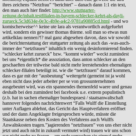
ihres zeichens “Netzfrau” “berichtet” – danach dann 1:1 ein text,
den man auch hier findet:
http://www.stuttgarter-
zeitung.de/inhalt.testfilialen-in-bayern-schlecker-kehrt-als-dayli-
zurueck.5c3d634e-0e3c-4b9e-a4c2-9781a90885cd.html
- und wo
komischerweise^^ keine ute lara als verantwortlich aufgefuehrt
wird, sondern ein gewisser thomas thieme. soll man so etwas nun
artikelklau nennen?!? mal ganz abgesehen davon, dass wir sowohl
die berichterstattung der stuttgarter zeitung als auch das -was-auch-
immer der “netzfrauen” inhaltlich ein wenig desinformierend finden.
“schlecker kehrt zurueck” bzw. “kommt wieder” weckt zumindest
bei uns *eigentlich* die assoziation, dass anton schlecker an den
geschaeften der teilweise bald nicht mehr leerstehenden ehemaligen
schlecker-filialen beteiligt ist. wie die “netzfrauen” darauf kommen,
dass es gar mit der “ausbeutung” weitergeht (gemeint ist ja wohl
eben nicht dass jeder arbeiter per se von grossunternehmen
ausgebeutet wird, was ein spannendes themenfeld waere und genau
deshalb bei den zumindest bei facebook u.e. extrem populistisch
(z.b. hat in sachen ehemaliger bundespraesi / staatsanwaltschaft
hannover folgendes nachrichtenwert “Falls Wulff die Einstellung
unter Auflagen ablehnt, das Gericht das Hauptverfahren eröffnet
und der dann Angeklagte freigesprochen würde, müsste die
Staatskasse neben den Kosten des Verfahrens auch Wulffs
Anwaltskosten tragen.”)agierenden “netzfrauen” von uns eher nicht
jetzt und auch nicht in zukunft vermutet wird) trauen wir uns schon
gar nicht mehr zu fragen – am ende versuchen sie einmal mehr