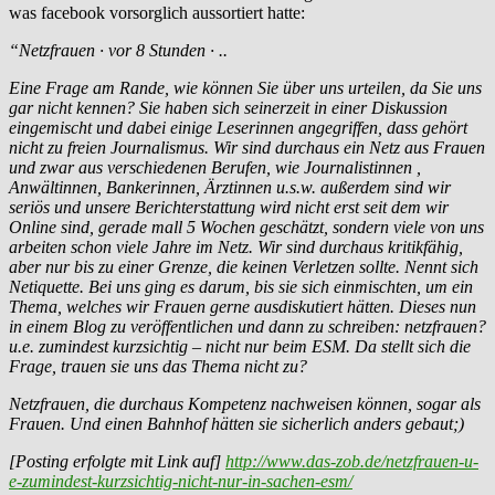
was facebook vorsorglich aussortiert hatte:
“Netzfrauen · vor 8 Stunden · ..
Eine Frage am Rande, wie können Sie über uns urteilen, da Sie uns
gar nicht kennen? Sie haben sich seinerzeit in einer Diskussion
eingemischt und dabei einige Leserinnen angegriffen, dass gehört
nicht zu freien Journalismus. Wir sind durchaus ein Netz aus Frauen
und zwar aus verschiedenen Berufen, wie Journalistinnen ,
Anwältinnen, Bankerinnen, Ärztinnen u.s.w. außerdem sind wir
seriös und unsere Berichterstattung wird nicht erst seit dem wir
Online sind, gerade mall 5 Wochen geschätzt, sondern viele von uns
arbeiten schon viele Jahre im Netz. Wir sind durchaus kritikfähig,
aber nur bis zu einer Grenze, die keinen Verletzen sollte. Nennt sich
Netiquette. Bei uns ging es darum, bis sie sich einmischten, um ein
Thema, welches wir Frauen gerne ausdiskutiert hätten. Dieses nun
in einem Blog zu veröffentlichen und dann zu schreiben: netzfrauen?
u.e. zumindest kurzsichtig – nicht nur beim ESM. Da stellt sich die
Frage, trauen sie uns das Thema nicht zu?
Netzfrauen, die durchaus Kompetenz nachweisen können, sogar als
Frauen. Und einen Bahnhof hätten sie sicherlich anders gebaut;)
[Posting erfolgte mit Link auf]
http://www.das-zob.de/netzfrauen-u-
e-zumindest-kurzsichtig-nicht-nur-in-sachen-esm/