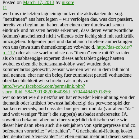
Posted on
March 17, 2013
by
nikore
11
weil uns die letzten tage einige nutzer die aktivitaeten der sog.
“netzfrauen” ans herz legten – wir verfolgen das, was dort passiert,
bereits von beginn an, haben aber einen eher durchwachsenen
eindruck und mussten bereits erkennen, dass deren verantwortliche
(admins) anscheinend nicht willends oder faehig sind mit sachkritik
umzugehen. folgender post und damit auch fruehere anmerkungen
von uns (etwa zum themenkomplex vzbv/mc d.
http://das-zob.de/?
p=112
oder als sie waehrend sie das “thema” rente mit 67 so taten
als ob unabhaengige experten dieses aufs tablett gelegt haetten
wobei es eben die bertelsmann-lobby war) wurden dort
kommentarlos geloescht, zensur wuerden wir es in dem fall nicht
mal nennen, eher nur ein beleg fuer zumindest partiell vorhandene
oberflaechlichkeit.wir schrieben als reply zu
http://www.facebook.com/permalink.php?
story_fbid=584790138200640&id=570444646301856
:
wer so textet wie die netzfrauen hat entweder keine ahnung von der
thematik oder kritisiert bewusst halbherzig! das perverse spiel der
banken einerseits; und dass der buerger hier und da (vor allem “da”
und weit weniger “hier”) die suppe(n) ausbadet andererseits: JA.
soweit so bekannt. aber auf einer vorgeblich kritischen seite wie
dieser hier dann eben auch die seit jahren von springerpresse und co.
befeuerten vorurteile: “wir zahlen”, ” Griechenland-Rettung kostet
den deutschen Steuerzahler” ist eben einmal mehr auf diesen seiten