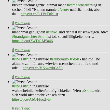
kicker "fachmagazin" einmal mehr
#verhaltensauff
ällig in
sachen #özil "Namen nannte
#Neuer
natürlich nicht, aber
da…
https://t.co/3l1VeEnK1q
8 years ago
manchmal genügt ein
#funke
. und der rest ist schweigen. btw:
#brandgutachter
#stolt
ist tot. zu auffälligkeiten der…
https://t.co/f3WDGM5a46
8 years ago
#NSU
#fr
ühlingsstrasse
#zauberauto
#Stolt
- hat jmd. 'ne
aktuelle zahl für uns, wieviele mesnchen im umfeld und
ode…
https://t.co/VNwcxkGs5P
8 years ago
#NSU
#fr
ühlingsstrasse
wahrscheinlichkeiten/unmöglichkeiten "Herr
#Stolt
...wird
sich wohl nicht mehr kritisch dazu…
https://t.co/AbGFfuq2vB
8 years ago