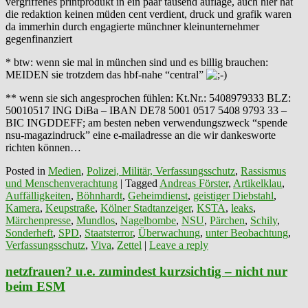
vergriffenes printprodukt in ein paar tausend auflage, auch hier hat
die redaktion keinen müden cent verdient, druck und grafik waren
da immerhin durch engagierte münchner kleinunternehmer
gegenfinanziert
* btw: wenn sie mal in münchen sind und es billig brauchen:
MEIDEN sie trotzdem das hbf-nahe “central”
** wenn sie sich angesprochen fühlen: Kt.Nr.: 5408979333 BLZ:
50010517 ING DiBa – IBAN DE78 5001 0517 5408 9793 33 –
BIC INGDDEFF; am besten neben verwendungszweck “spende
nsu-magazindruck” eine e-mailadresse an die wir dankesworte
richten können…
Posted in
Medien
,
Polizei, Militär, Verfassungsschutz
,
Rassismus
und Menschenverachtung
|
Tagged
Andreas Förster
,
Artikelklau
,
Auffälligkeiten
,
Böhnhardt
,
Geheimdienst
,
geistiger Diebstahl
,
Kamera
,
Keupstraße
,
Kölner Stadtanzeiger
,
KSTA
,
leaks
,
Märchenpresse
,
Mundlos
,
Nagelbombe
,
NSU
,
Pärchen
,
Schily
,
Sonderheft
,
SPD
,
Staatsterror
,
Überwachung
,
unter Beobachtung
,
Verfassungsschutz
,
Viva
,
Zettel
|
Leave a reply
netzfrauen? u.e. zumindest kurzsichtig – nicht nur
beim ESM