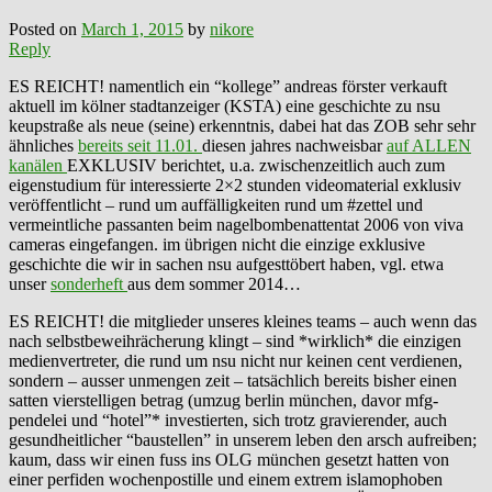
Posted on
March 1, 2015
by
nikore
Reply
ES REICHT! namentlich ein “kollege” andreas ‪‎förster‬ verkauft
aktuell im kölner stadtanzeiger (KSTA) eine geschichte zu ‪‎nsu‬
‪keupstraße‬ als neue (seine) erkenntnis, dabei hat das ZOB sehr sehr
ähnliches
bereits seit 11.01.
diesen jahres nachweisbar
auf
ALLEN
kanälen
EXKLUSIV berichtet, u.a. zwischenzeitlich auch zum
eigenstudium für interessierte 2×2 stunden videomaterial exklusiv
veröffentlicht – rund um ‎auffälligkeiten‬ rund um #‎zettel‬ und
vermeintliche passanten beim ‪‎nagelbombenattentat‬ 2006 von ‎viva‬
cameras eingefangen. im übrigen nicht die einzige exklusive
geschichte die wir in sachen nsu aufgesttöbert haben, vgl. etwa
unser
sonderheft
aus dem sommer 2014…
ES REICHT! die mitglieder unseres kleines teams – auch wenn das
nach selbstbeweihrächerung klingt – sind *wirklich* die einzigen
medienvertreter, die rund um nsu nicht nur keinen cent verdienen,
sondern – ausser unmengen zeit – tatsächlich bereits bisher einen
satten vierstelligen betrag (umzug berlin münchen, davor mfg-
pendelei und “hotel”* investierten, sich trotz gravierender, auch
gesundheitlicher “baustellen” in unserem leben den arsch aufreiben;
kaum, dass wir einen fuss ins OLG münchen gesetzt hatten von
einer perfiden wochenpostille und einem extrem islamophoben