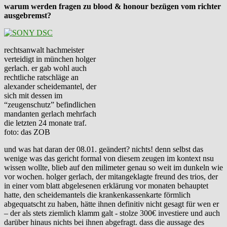
warum werden fragen zu blood & honour bezügen vom richter
ausgebremst?
rechtsanwalt hachmeister
verteidigt in münchen holger
gerlach. er gab wohl auch
rechtliche ratschläge an
alexander scheidemantel, der
sich mit dessen im
“zeugenschutz” befindlichen
mandanten gerlach mehrfach
die letzten 24 monate traf.
foto: das ZOB
und was hat daran der 08.01. geändert? nichts! denn selbst das
wenige was das gericht formal von diesem zeugen im kontext nsu
wissen wollte, blieb auf den milimeter genau so weit im dunkeln wie
vor wochen. holger gerlach, der mitangeklagte freund des trios, der
in einer vom blatt abgelesenen erklärung vor monaten behauptet
hatte, den scheidemantels die krankenkassenkarte förmlich
abgequatscht zu haben, hätte ihnen definitiv nicht gesagt für wen er
– der als stets ziemlich klamm galt - stolze 300€ investiere und auch
darüber hinaus nichts bei ihnen abgefragt. dass die aussage des