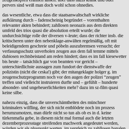
pervers sind weiß man doch wohl schon ohnedies.
das wesentliche, etwa dass die staatsanwaltschaft wirkliche
aufklärung durch – fadenscheinig begründet – vorenthalten
relevanter akten behindert; zahllosen neonazis aus dem direkten
umfeld des trios quasi die absolution erteilt wurde; die
undurchsichtige rolle der diversen v-leute; dass der richter insb. die
kritischeren unter den nebenklage-anwälten regelmäßig, oft mit
beleidigendem geschreie und pöbeln auszubremsen versucht; der
verfasungsschutz unverholen zeugen aus dem fall temme mittels
dubiosen rechtsbeistand am reden hindert; dass es im fall kiesewetter
bis heute – tatsächlich gar von beamten vor gericht –
unterschiedlichste aussagen zum fundort der dienstwaffe der
polizistin (nicht die ceska!) gibt; der mitangeklagte holger g. im
zeugenschutzprogramm noch vor den augen der polizei “zeugen”
treffen und vielleicht instruieren durfte und – gefühlt – hunderte
absonder- und ungeheuerlichkeiten mehr? dazu im sz-film quasi
keine silbe.
nahezu einzig, dass die unverschämtheiten des münchner
kriminalers wilfling, der sich nicht entblödete noch im prozess
herumzumotzen, man dürfe nicht so tun als ob es in d. keine
türkenmafia gebe, in diesem nicht mal formal auch die letzten
dezemberprozesstage streifenden machwerk angedeutet werden,
würden wir als pluspunkt werten. im vergleich zu zahllosen banalen