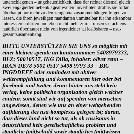
unterschlagenen – ungeheuerlichkeit, dass der richter diesmal gleich
zwei engagierten nebenklageanwälten unverholen drohte, sie fortan
überhaupt nur mehr zu den zeugen/tatzusammenhängen fragen zu
lassen, die ihren jeweiligen mandanten unmittelbar für ihn erkennbar
interessieren dürfen und eben nicht mehr zum – unseres erachtens
natürlich überhaupt nicht von irgendeiner tat loslösbaren – nsu-
gesamtzusamenhang.
BITTE UNTERSTÜTZEN SIE UNS so möglich mit
einer kleinen spende an kontonummer: 5408979333,
BLZ: 50010517, ING DiBa, inhaber: oliver renn –
IBAN DE78 5001 0517 5408 9793 33 – BIC
INGDDEFF oder zumindest mit aktiver
weiterempfehlung und kommentaren hier oder bei
facebook und twitter. denn: hinter uns steht kein
verlag, keine politische organisation gleich welcher
couleur. somit sind wir auf spenden von menschen
angewiesen, denen wie uns an einer weitgehenden
aufklärung des nsu-komplexes gelegen ist; daran,
dass dieses land nicht so tut, als ob rassismus in
deutschland kein gesellschaftliches problem und
staatliche (mit)schuld sowie staatliches (mit)wissen