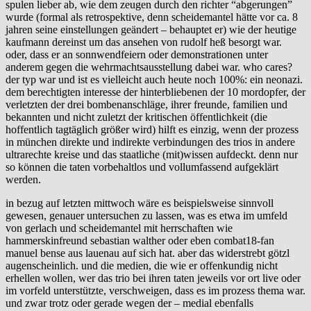
spulen lieber ab, wie dem zeugen durch den richter “abgerungen”
wurde (formal als retrospektive, denn scheidemantel hätte vor ca. 8
jahren seine einstellungen geändert – behauptet er) wie der heutige
kaufmann dereinst um das ansehen von rudolf heß besorgt war.
oder, dass er an sonnwendfeiern oder demonstrationen unter
anderem gegen die wehrmachtsausstellung dabei war. who cares?
der typ war und ist es vielleicht auch heute noch 100%: ein neonazi.
dem berechtigten interesse der hinterbliebenen der 10 mordopfer, der
verletzten der drei bombenanschläge, ihrer freunde, familien und
bekannten und nicht zuletzt der kritischen öffentlichkeit (die
hoffentlich tagtäglich größer wird) hilft es einzig, wenn der prozess
in münchen direkte und indirekte verbindungen des trios in andere
ultrarechte kreise und das staatliche (mit)wissen aufdeckt. denn nur
so können die taten vorbehaltlos und vollumfassend aufgeklärt
werden.
in bezug auf letzten mittwoch wäre es beispielsweise sinnvoll
gewesen, genauer untersuchen zu lassen, was es etwa im umfeld
von gerlach und scheidemantel mit herrschaften wie
hammerskinfreund sebastian walther oder eben combat18-fan
manuel bense aus lauenau auf sich hat. aber das widerstrebt götzl
augenscheinlich. und die medien, die wie er offenkundig nicht
erhellen wollen, wer das trio bei ihren taten jeweils vor ort live oder
im vorfeld unterstützte, verschweigen, dass es im prozess thema war.
und zwar trotz oder gerade wegen der – medial ebenfalls