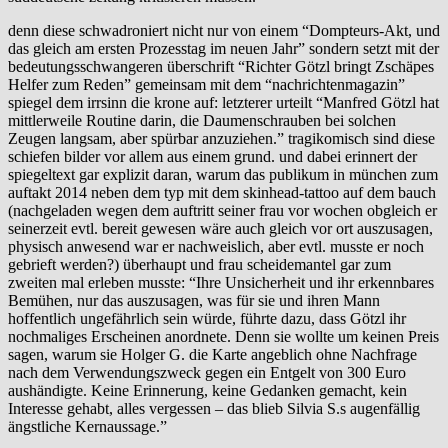
denn diese schwadroniert nicht nur von einem “Dompteurs-Akt, und
das gleich am ersten Prozesstag im neuen Jahr” sondern setzt mit der
bedeutungsschwangeren überschrift “Richter Götzl bringt Zschäpes
Helfer zum Reden” gemeinsam mit dem “nachrichtenmagazin”
spiegel dem irrsinn die krone auf: letzterer urteilt “Manfred Götzl hat
mittlerweile Routine darin, die Daumenschrauben bei solchen
Zeugen langsam, aber spürbar anzuziehen.” tragikomisch sind diese
schiefen bilder vor allem aus einem grund. und dabei erinnert der
spiegeltext gar explizit daran, warum das publikum in münchen zum
auftakt 2014 neben dem typ mit dem skinhead-tattoo auf dem bauch
(nachgeladen wegen dem auftritt seiner frau vor wochen obgleich er
seinerzeit evtl. bereit gewesen wäre auch gleich vor ort auszusagen,
physisch anwesend war er nachweislich, aber evtl. musste er noch
gebrieft werden?) überhaupt und frau scheidemantel gar zum
zweiten mal erleben musste: “Ihre Unsicherheit und ihr erkennbares
Bemühen, nur das auszusagen, was für sie und ihren Mann
hoffentlich ungefährlich sein würde, führte dazu, dass Götzl ihr
nochmaliges Erscheinen anordnete. Denn sie wollte um keinen Preis
sagen, warum sie Holger G. die Karte angeblich ohne Nachfrage
nach dem Verwendungszweck gegen ein Entgelt von 300 Euro
aushändigte. Keine Erinnerung, keine Gedanken gemacht, kein
Interesse gehabt, alles vergessen – das blieb Silvia S.s augenfällig
ängstliche Kernaussage.”