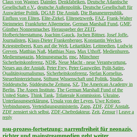
Claus von Wagner
,
Daimler
,
Denkfabriken
,
Deutsche Atlantische
Gesellschaft e.V.
,
deutsche Außenpolitik
,
Deutsche Gesellschaft für
Auswärtige Politik
,
DGAP
,
Die Anstalt
,
Die Bananenrepublik
,
Einfluss von Eliten
,
Elite-Zirkel
,
Elitenetzwerk
,
FAZ
,
Frank-Walter
Steinmeier
,
Frankfurter Allgemeine
,
German Marshall Fund
,
GMF
,
Günther Nonnenmacher
,
Herausgeber der ZEIT
,
Hofberichterstattung
,
Joachim Gauck
,
Jochen Bittner
,
Josef Joffe
,
Journalisten
,
Klaus-Dieter Frankenberger
,
Konstantin Wecker
,
Kriegstreiberei
,
Kurs auf die Welt
,
Leitartikler
,
Leitmedien
,
Ludwig
Greven
,
Matthias Naß
,
Matthias Nass
,
Max Uthoff
,
Medienhuren
,
Medienmagazin
,
Meinungsmacht
,
msc
,
Münchner
Sicherheitskonferenz
,
NDR
,
Neue Macht - neue Verantwortung
,
Neues aus der Anstalt
,
Peter Frey
,
Peter Gauweiler
,
Polit-Satire
,
Qualitätsjournalismus
,
Sicherheitskonferenz
,
Stefan Kornelius
,
Steuerhinterziehung
,
Stiftung Wissenschaft und Politik
,
Studie
,
Süddeutsche
,
Süddeutsche Zeitung
,
SZ
,
The American Academy in
Berlin
,
The Aspen Institute
,
The German Marshall Fund of the
United States
,
Think Tank
,
Trilaterale Kommission
,
Ukraine
,
Unterlassungserklärung
,
Ursula von der Leyen
,
Uwe Krüger
,
Verbindungen
,
Verteidigungsministerin
,
Zapp
,
ZDF
,
ZDF Anstalt
,
ZDF zensiert sich selbst
,
ZDF-Chefredakteur
,
Zeit
,
Zensur
|
Leave a
reply
nsu-prozess-fortsetzung: narrenfreiheit für neonazis,
richter und mainstreammedien geht weiter