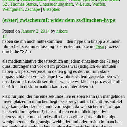
SZ
,
Thomas Starke
,
Untersuchungshaft
,
V-Leute
,
Waffen
,
Weingarten
,
Zschäpe
|
6
Replies
(erster) zwischenruf: wider dem sz-filmchen-hype
Posted on
January 2, 2014
by
nikore
17
haben sie ihn auch mitbekommen – den hype um knapp 2 stunden
filmische “zusammenfassung” der ersten monate im
#nsu
prozess
durch die “SZ”?
als medieninitiative die tatsächlich an jedem einzelnen der 71 tage
quasi durchgehend vor ort im prozess war (lediglich 40 minuten
haben wir pers. verpasst, in denen ging es def. nur um akute
unpässlichkeiten von zschäpe bzw. ihrer verteidiger) erlauben wir
uns das urteil, dass dieser film – was die wirklichen prozessabläufe
betrifft – an desinformation kaum zu unterbieten ist!
klar: für jmd. der nie eine sekunde live erleben kann (an mangelnden
freien plätzen in münchen liegt das aber garantiert nicht! bis auf 3,4
tage kam jeder der ne stunde vor beginn da war sicher rein, oft gar
jederzeit durchgehend!) ist es auf den ersten blick irgendwie
interessant, theoretisch reizvoll. ebenso gibt es tatsächlich einige
wenige szenen die grausige weltbilder und oder irrsinn in manchen
zeugenköpfen erahnen lassen. aber dass nazis krank und oder