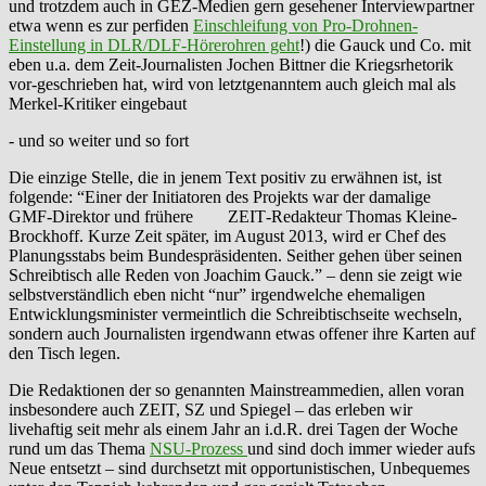
und trotzdem auch in GEZ-Medien gern gesehener Interviewpartner
etwa wenn es zur perfiden
Einschleifung von Pro-Drohnen-
Einstellung in DLR/DLF-Hörerohren geht
!) die Gauck und Co. mit
eben u.a. dem Zeit-Journalisten Jochen Bittner die Kriegsrhetorik
vor-geschrieben hat, wird von letztgenanntem auch gleich mal als
Merkel-Kritiker eingebaut
- und so weiter und so fort
Die einzige Stelle, die in jenem Text positiv zu erwähnen ist, ist
folgende: “Einer der Initiatoren des Projekts war der damalige
GMF-Direktor und frühere ZEIT
-
Redakteur Thomas Kleine-
Brockhoff. Kurze Zeit später, im August 2013, wird er Chef des
Planungsstabs beim Bundespräsidenten. Seither gehen über seinen
Schreibtisch alle Reden von Joachim Gauck.” – denn sie zeigt wie
selbstverständlich eben nicht “nur” irgendwelche ehemaligen
Entwicklungsminister vermeintlich die Schreibtischseite wechseln,
sondern auch Journalisten irgendwann etwas offener ihre Karten auf
den Tisch legen.
Die Redaktionen der so genannten Mainstreammedien, allen voran
insbesondere auch ZEIT, SZ und Spiegel – das erleben wir
livehaftig seit mehr als einem Jahr an i.d.R. drei Tagen der Woche
rund um das Thema
NSU-Prozess
und sind doch immer wieder aufs
Neue entsetzt – sind durchsetzt mit opportunistischen, Unbequemes