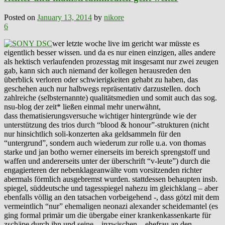
Posted on
January 13, 2014
by
nikore
6
wer letzte woche live im gericht war müsste es
eigentlich besser wissen. und da es nur einen einzigen, alles andere
als hektisch verlaufenden prozesstag mit insgesamt nur zwei zeugen
gab, kann sich auch niemand der kollegen herausreden den
überblick verloren oder schwierigkeiten gehabt zu haben, das
geschehen auch nur halbwegs repräsentativ darzustellen. doch
zahlreiche (selbsternannte) qualitätsmedien und somit auch das sog.
nsu-blog der zeit* ließen einmal mehr unerwähnt,
dass thematisierungsversuche wichtiger hintergründe wie der
unterstützung des trios durch “blood & honour”-strukturen (nicht
nur hinsichtlich soli-konzerten aka geldsammeln für den
“untergrund”, sondern auch wiederum zur rolle u.a. von thomas
starke und jan botho werner einerseits im bereich sprengstoff und
waffen und andererseits unter der überschrift “v-leute”) durch die
engagierteren der nebenklageanwälte vom vorsitzenden richter
abermals förmlich ausgebremst wurden. stattdessen behaupten insb.
spiegel, süddeutsche und tagesspiegel nahezu im gleichklang – aber
ebenfalls völlig an den tatsachen vorbeigehend -, dass götzl mit dem
vermeintlich “nur” ehemaligen neonazi alexander scheidemantel (es
ging formal primär um die übergabe einer krankenkassenkarte für
zschäpe durch ihn und seine – inzwischen – ehefrau an den