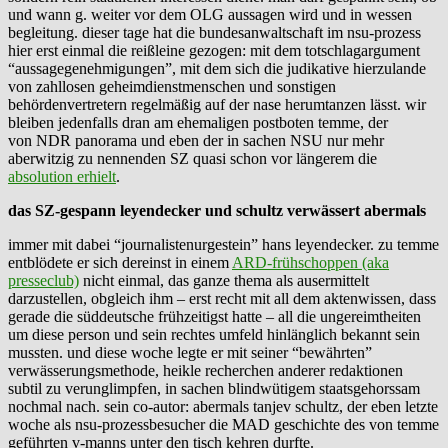
und wann g. weiter vor dem OLG aussagen wird und in wessen
begleitung. dieser tage hat die bundesanwaltschaft im nsu-prozess
hier erst einmal die reißleine gezogen: mit dem totschlagargument
“aussagegenehmigungen”, mit dem sich die judikative hierzulande
von zahllosen geheimdienstmenschen und sonstigen
behördenvertretern regelmäßig auf der nase herumtanzen lässt. wir
bleiben jedenfalls dran am ehemaligen postboten temme, der
von NDR panorama und eben der in sachen NSU nur mehr
aberwitzig zu nennenden SZ quasi schon vor längerem die
absolution erhielt
.
das SZ-gespann leyendecker und schultz verwässert abermals
immer mit dabei “journalistenurgestein” hans leyendecker. zu temme
entblödete er sich dereinst in einem
ARD-frühschoppen (aka
presseclub)
nicht einmal, das ganze thema als ausermittelt
darzustellen, obgleich ihm – erst recht mit all dem aktenwissen, dass
gerade die süddeutsche frühzeitigst hatte – all die ungereimtheiten
um diese person und sein rechtes umfeld hinlänglich bekannt sein
mussten. und diese woche legte er mit seiner “bewährten”
verwässerungsmethode, heikle recherchen anderer redaktionen
subtil zu verunglimpfen, in sachen blindwütigem staatsgehorssam
nochmal nach. sein co-autor: abermals tanjev schultz, der eben letzte
woche als nsu-prozessbesucher die MAD geschichte des von temme
geführten v-manns unter den tisch kehren durfte.