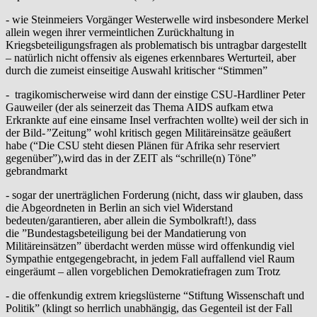
- wie Steinmeiers Vorgänger Westerwelle wird insbesondere Merkel
allein wegen ihrer vermeintlichen Zurückhaltung in
Kriegsbeteiligungsfragen als problematisch bis untragbar dargestellt
– natürlich nicht offensiv als eigenes erkennbares Werturteil, aber
durch die zumeist einseitige Auswahl kritischer “Stimmen”
- tragikomischerweise wird dann der einstige CSU-Hardliner Peter
Gauweiler (der als seinerzeit das Thema AIDS aufkam etwa
Erkrankte auf eine einsame Insel verfrachten wollte) weil der sich in
der Bild
-”
Zeitung” wohl kritisch gegen Militäreinsätze geäußert
habe (“Die CSU steht diesen Plänen für Afrika sehr reserviert
gegenüber”),wird das in der ZEIT als “schrille(n) Töne”
gebrandmarkt
- sogar der unerträglichen Forderung (nicht, dass wir glauben, dass
die Abgeordneten in Berlin an sich viel Widerstand
bedeuten/garantieren, aber allein die Symbolkraft!), dass
die ”Bundestagsbeteiligung bei der Mandatierung von
Militäreinsätzen” überdacht werden müsse wird offenkundig viel
Sympathie entgegengebracht, in jedem Fall auffallend viel Raum
eingeräumt – allen vorgeblichen Demokratiefragen zum Trotz
- die offenkundig extrem kriegslüsterne “Stiftung Wissenschaft und
Politik” (klingt so herrlich unabhängig, das Gegenteil ist der Fall