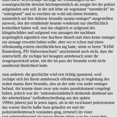
wassergeschichte dereinst höchstpersönlich als zeugin bei der polizei
aufgelaufen sein soll. in der zeit lebte sie sogenannt “unentdeckt” im
“untergrund” und so erschien sie wohl mit einem fremden,
namentlich auf ihre dubiose freundin susann eminger* ausgestellten
ausweis, den der ermittelnde beamte wiederum nur oberflächlich
kontrolliert haben will. und das obgleich er aufgrund des
klingelschildes und aufgrund von aussagen der nachbarn
ursprünglich eigentlich eine lisa/liese dienelt und eben keine eminger
zur aussage erwartet haben sollte. aber wo er schon mal einen
offenkundig extrem oberflächlichen tag hatte, störte es herrn “KHM
Rautenberg, PD Südwestsachsen” anscheinend auch nicht, dass die
unterschrift, die zschäpe bei besagten amtsbesuch unter ihr
zeugenprotokoll setzte, mit der im pass der freundin wohl nicht
annähernd ähnlichkeit hatte.
zum anderen: die geschichte wird erst richtig spannend, weil
zschäpe sich bei ihrem amtsbesuch offenkundig in begleitung des
realen manns ihrer freundin, also an der seite von andre eminger
befand. der konnte dann zwar sein reales passdokument vorgelegt
haben, jedoch war der ‘nationalsozialistisch denkende skinhead aus
der arbeiterklasse’ (selbstbeschreibung aus den späten
1990er jahren) just in jenen tagen, als in der zwickauer polenzstrasse
das wasser durchs halbe haus gelaufen sei und der
polizeistellenbesuch vonstatten ging, (erneut!) im visier
von geheimdiensten! im januar diesen jahres war das sogar dem