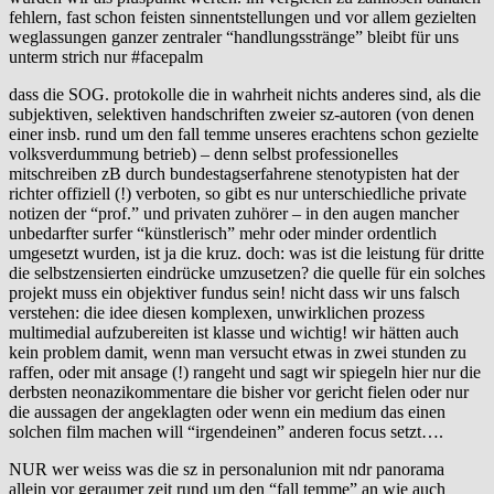
fehlern, fast schon feisten sinnentstellungen und vor allem gezielten
weglassungen ganzer zentraler “handlungsstränge” bleibt für uns
unterm strich nur #facepalm
dass die SOG. protokolle die in wahrheit nichts anderes sind, als die
subjektiven, selektiven handschriften zweier sz-autoren (von denen
einer insb. rund um den fall temme unseres erachtens schon gezielte
volksverdummung betrieb) – denn selbst professionelles
mitschreiben zB durch bundestagserfahrene stenotypisten hat der
richter offiziell (!) verboten, so gibt es nur unterschiedliche private
notizen der “prof.” und privaten zuhörer – in den augen mancher
unbedarfter surfer “künstlerisch” mehr oder minder ordentlich
umgesetzt wurden, ist ja die kruz. doch: was ist die leistung für dritte
die selbstzensierten eindrücke umzusetzen? die quelle für ein solches
projekt muss ein objektiver fundus sein! nicht dass wir uns falsch
verstehen: die idee diesen komplexen, unwirklichen prozess
multimedial aufzubereiten ist klasse und wichtig! wir hätten auch
kein problem damit, wenn man versucht etwas in zwei stunden zu
raffen, oder mit ansage (!) rangeht und sagt wir spiegeln hier nur die
derbsten neonazikommentare die bisher vor gericht fielen oder nur
die aussagen der angeklagten oder wenn ein medium das einen
solchen film machen will “irgendeinen” anderen focus setzt….
NUR wer weiss was die sz in personalunion mit ndr panorama
allein vor geraumer zeit rund um den “fall temme” an wie auch