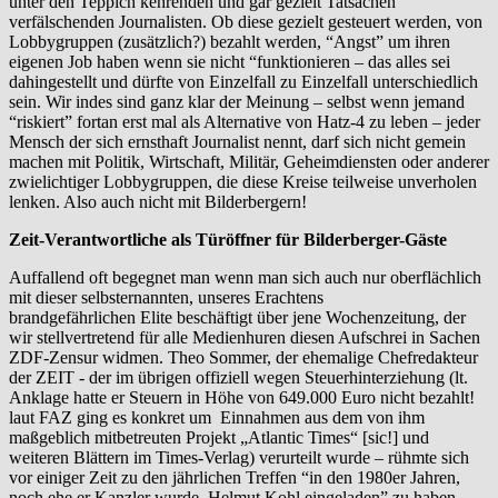
unter den Teppich kehrenden und gar gezielt Tatsachen
verfälschenden Journalisten. Ob diese gezielt gesteuert werden, von
Lobbygruppen (zusätzlich?) bezahlt werden, “Angst” um ihren
eigenen Job haben wenn sie nicht “funktionieren – das alles sei
dahingestellt und dürfte von Einzelfall zu Einzelfall unterschiedlich
sein. Wir indes sind ganz klar der Meinung – selbst wenn jemand
“riskiert” fortan erst mal als Alternative von Hatz-4 zu leben – jeder
Mensch der sich ernsthaft Journalist nennt, darf sich nicht gemein
machen mit Politik, Wirtschaft, Militär, Geheimdiensten oder anderer
zwielichtiger Lobbygruppen, die diese Kreise teilweise unverholen
lenken. Also auch nicht mit Bilderbergern!
Zeit-Verantwortliche als Türöffner für Bilderberger-Gäste
Auffallend oft begegnet man wenn man sich auch nur oberflächlich
mit dieser selbsternannten, unseres Erachtens
brandgefährlichen Elite beschäftigt über jene Wochenzeitung, der
wir stellvertretend für alle Medienhuren diesen Aufschrei in Sachen
ZDF-Zensur widmen. Theo Sommer, der ehemalige Chefredakteur
der ZEIT - der im übrigen offiziell wegen Steuerhinterziehung (lt.
Anklage hatte er Steuern in Höhe von 649.000 Euro nicht bezahlt!
laut FAZ ging es konkret um Einnahmen aus dem von ihm
maßgeblich mitbetreuten Projekt „Atlantic Times“ [sic!] und
weiteren Blättern im Times-Verlag) verurteilt wurde – rühmte sich
vor einiger Zeit zu den jährlichen Treffen “in den 1980er Jahren,
noch ehe er Kanzler wurde, Helmut Kohl eingeladen” zu haben.