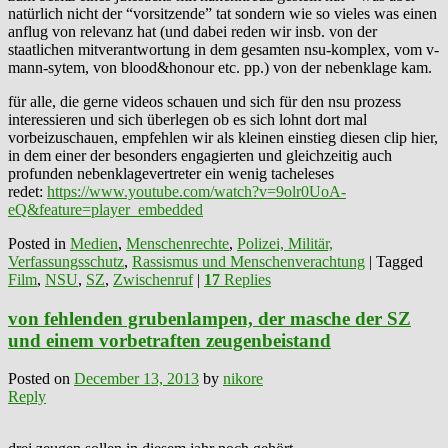
natürlich nicht der “vorsitzende” tat sondern wie so vieles was einen
anflug von relevanz hat (und dabei reden wir insb. von der
staatlichen mitverantwortung in dem gesamten nsu-komplex, vom v-
mann-sytem, von blood&honour etc. pp.) von der nebenklage kam.
für alle, die gerne videos schauen und sich für den nsu prozess
interessieren und sich überlegen ob es sich lohnt dort mal
vorbeizuschauen, empfehlen wir als kleinen einstieg diesen clip hier,
in dem einer der besonders engagierten und gleichzeitig auch
profunden nebenklagevertreter ein wenig tacheleses
redet:
https://www.youtube.com/watch?v=9olr0UoA-
eQ&feature=player_embedded
Posted in
Medien
,
Menschenrechte
,
Polizei, Militär,
Verfassungsschutz
,
Rassismus und Menschenverachtung
|
Tagged
Film
,
NSU
,
SZ
,
Zwischenruf
|
17
Replies
von fehlenden grubenlampen, der masche der SZ
und einem vorbetraften zeugenbeistand
Posted on
December 13, 2013
by
nikore
Reply