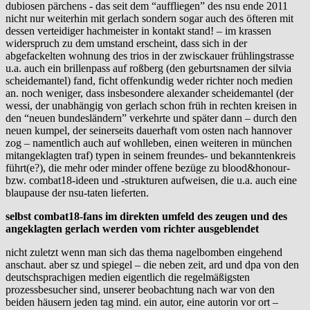
dubiosen pärchens - das seit dem “auffliegen” des nsu ende 2011
nicht nur weiterhin mit gerlach sondern sogar auch des öfteren mit
dessen verteidiger hachmeister in kontakt stand! – im krassen
widerspruch zu dem umstand erscheint, dass sich in der
abgefackelten wohnung des trios in der zwisckauer frühlingstrasse
u.a. auch ein brillenpass auf roßberg (den geburtsnamen der silvia
scheidemantel) fand, ficht offenkundig weder richter noch medien
an. noch weniger, dass insbesondere alexander scheidemantel (der
wessi, der unabhängig von gerlach schon früh in rechten kreisen in
den “neuen bundesländern” verkehrte und später dann – durch den
neuen kumpel, der seinerseits dauerhaft vom osten nach hannover
zog – namentlich auch auf wohlleben, einen weiteren in münchen
mitangeklagten traf) typen in seinem freundes- und bekanntenkreis
führt(e?), die mehr oder minder offene bezüge zu blood&honour-
bzw. combat18-ideen und -strukturen aufweisen, die u.a. auch eine
blaupause der nsu-taten lieferten.
selbst combat18-fans im direkten umfeld des zeugen und des
angeklagten gerlach werden vom richter ausgeblendet
nicht zuletzt wenn man sich das thema nagelbomben eingehend
anschaut. aber sz und spiegel – die neben zeit, ard und dpa von den
deutschsprachigen medien eigentlich die regelmäßigsten
prozessbesucher sind, unserer beobachtung nach war von den
beiden häusern jeden tag mind. ein autor, eine autorin vor ort –