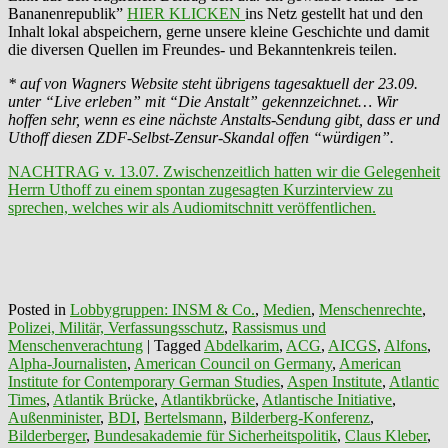
Bananenrepublik”
HIER KLICKEN
ins Netz gestellt hat und den
Inhalt lokal abspeichern, gerne unsere kleine Geschichte und damit
die diversen Quellen im Freundes- und Bekanntenkreis teilen.
* auf von Wagners Website steht übrigens tagesaktuell der 23.09.
unter “Live erleben” mit “Die Anstalt” gekennzeichnet… Wir
hoffen sehr, wenn es eine nächste Anstalts-Sendung gibt, dass er und
Uthoff diesen ZDF-Selbst-Zensur-Skandal offen “würdigen”.
NACHTRAG v. 13.07. Zwischenzeitlich hatten wir die Gelegenheit
Herrn Uthoff zu einem spontan zugesagten Kurzinterview zu
sprechen, welches wir als Audiomitschnitt veröffentlichen.
Posted in
Lobbygruppen: INSM & Co.
,
Medien
,
Menschenrechte
,
Polizei, Militär, Verfassungsschutz
,
Rassismus und
Menschenverachtung
|
Tagged
Abdelkarim
,
ACG
,
AICGS
,
Alfons
,
Alpha-Journalisten
,
American Council on Germany
,
American
Institute for Contemporary German Studies
,
Aspen Institute
,
Atlantic
Times
,
Atlantik Brücke
,
Atlantikbrücke
,
Atlantische Initiative
,
Außenminister
,
BDI
,
Bertelsmann
,
Bilderberg-Konferenz
,
Bilderberger
,
Bundesakademie für Sicherheitspolitik
,
Claus Kleber
,