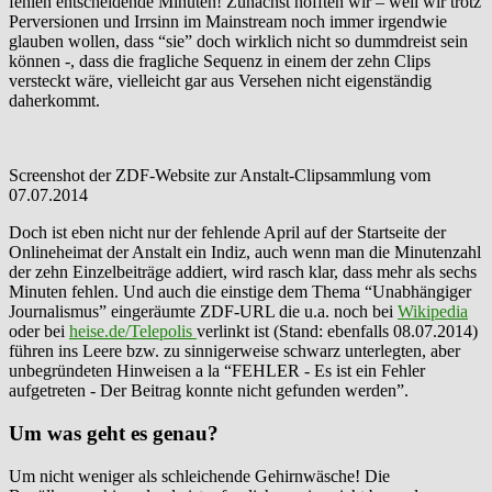
fehlen entscheidende Minuten! Zunächst hofften wir – weil wir trotz
Perversionen und Irrsinn im Mainstream noch immer irgendwie
glauben wollen, dass “sie” doch wirklich nicht so dummdreist sein
können -, dass die fragliche Sequenz in einem der zehn Clips
versteckt wäre, vielleicht gar aus Versehen nicht eigenständig
daherkommt.
Screenshot der ZDF-Website zur Anstalt-Clipsammlung vom
07.07.2014
Doch ist eben nicht nur der fehlende April auf der Startseite der
Onlineheimat der Anstalt ein Indiz, auch wenn man die Minutenzahl
der zehn Einzelbeiträge addiert, wird rasch klar, dass mehr als sechs
Minuten fehlen. Und auch die einstige dem Thema “Unabhängiger
Journalismus” eingeräumte ZDF-URL die u.a. noch bei
Wikipedia
oder bei
heise.de/Telepolis
verlinkt ist (Stand: ebenfalls 08.07.2014)
führen ins Leere bzw. zu sinnigerweise schwarz unterlegten, aber
unbegründeten Hinweisen a la “FEHLER - Es ist ein Fehler
aufgetreten - Der Beitrag konnte nicht gefunden werden”.
Um was geht es genau?
Um nicht weniger als schleichende Gehirnwäsche! Die