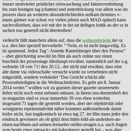
immer motivierter peinlicher reinwaschung und faktenverdrehung
bis zum heutigen tag (chatten) und unterdrückung von allem was im
prozess dazu an weiteren absonderlichkeiten aufkam (temmes v-
mann gärtner war schon vor vielen jahren auch MAD-spitzel) kann
nachvollziehen, dass wir mit der in der tat deftigen kritik an der sz in
sachen nsu generell nicht übertreiben!
vielleicht fällt manchem allein auf, dass die
websonderseite
der sz
u.a. dies hier speziell hervorhebt: “‘Nein, es ist nicht langweilig. Es
ist spannend. Jeden Tag’: Annette Ramelsberger über den Prozess”
– aber gleichzeitig sowohl im film als auch online nur einen
bruchteil der prozesstage überhaupt erwähnt. namentlich auf der o.g.
webseite 18 von 71! den 20.12., der nicht mal erwähnt, dass eine
alte dame via videoschalte versucht wurde zu vernehmen nicht
mitgezählt, sondern verkündet “Das Gericht schickt alle
Prozessbeteiligten in die Weihnachtsferien. Es geht am 8. Januar
2014 weiter.” wollten wir zu gunsten dieser gazette unsererseits
lieber nicht noch ernst nehmen müssen. in ihrem nsu-themenheft des
sz-magazins sind es zwar immerhin 39 von eben weiterhin
insgesamt 71 tagen die gestreift werden, aber der objektivität oder
wenigstens repräsentativität näher kommen außenstehende damit
leider nicht. fast tragikomisch ist etwa tag 27. im film muss jeder den
eindruck gewinnen als ob götzl dem hitler-bild-als-andenken-an-
einen-nachbarn-auf-seinen-fernseher-steller-zeugen u.a. auch fragen
zum besitz eines jutesacks mit hakenkreuz gestellt hat – was aber