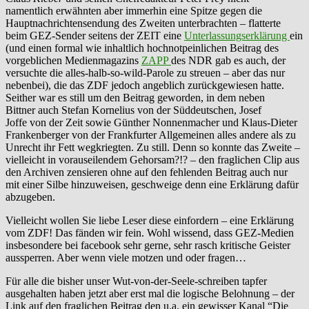
namentlich erwähnten aber immerhin eine Spitze gegen die
Hauptnachrichtensendung des Zweiten unterbrachten – flatterte
beim GEZ-Sender seitens der ZEIT eine
Unterlassungserklärung
ein
(und einen formal wie inhaltlich hochnotpeinlichen Beitrag des
vorgeblichen Medienmagazins
ZAPP
des NDR gab es auch, der
versuchte die alles-halb-so-wild-Parole zu streuen – aber das nur
nebenbei), die das ZDF jedoch angeblich zurückgewiesen hatte.
Seither war es still um den Beitrag geworden, in dem neben
Bittner auch Stefan Kornelius von der Süddeutschen, Josef
Joffe von der Zeit sowie Günther Nonnenmacher und Klaus-Dieter
Frankenberger von der Frankfurter Allgemeinen alles andere als zu
Unrecht ihr Fett wegkriegten. Zu still. Denn so konnte das Zweite –
vielleicht in vorauseilendem Gehorsam?!? – den fraglichen Clip aus
den Archiven zensieren ohne auf den fehlenden Beitrag auch nur
mit einer Silbe hinzuweisen, geschweige denn eine Erklärung dafür
abzugeben.
Vielleicht wollen Sie liebe Leser diese einfordern – eine Erklärung
vom ZDF! Das fänden wir fein. Wohl wissend, dass GEZ-Medien
insbesondere bei facebook sehr gerne, sehr rasch kritische Geister
aussperren. Aber wenn viele motzen und oder fragen…
Für alle die bisher unser Wut-von-der-Seele-schreiben tapfer
ausgehalten haben jetzt aber erst mal die logische Belohnung – der
Link auf den fraglichen Beitrag den u.a. ein gewisser Kanal “Die