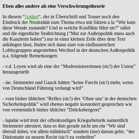
Eben alles andere als eine Verschwörungstheorie
In diesem “
Artikel
“, der in Überschrift und Teaser noch den
Eindruck der Neutralität zum Thema etwa mit Sätzen a la “Wie kam
diese Wende zustande? Und in welche Konflikte führt sie?” nährt
und die eigentliche Stoßrichtung (“Mut zur Außenpolitik muss auch
die Kanzlerin haben”) nur in einer kleinen Zeile über dem Text
anklingen lässt, finden sich dann zum von einflussreichen
Lobbygruppen angestrebten Wechsel in der deutschen Außenpolitik
u.a. folgende Bemerkungen:
- v.d. Leyen wird als eine der “Modernisiererinnen (sic!) der Union”
herausgestellt
- sie, Steinmeier und Gauck hätten “keine Furcht (sic!) mehr, wenn
von Deutschland Führung verlangt wird”
- vom bisher üblichen “Reflex (sic!) des ‘Ohne uns’ in der deutschen
Sicherheitspolitik” wird ebenso negativ konnotiert gesprochen wie
von vermeintlich bisher üblicher “Drückebergerei”
- lapidar wird trotz der offenkundigen Kriegsrhetorik namentlich
Steinmeier attestiert, dass es ihm gerade nicht um ein “Wir sind
überall dabei, vor allem militärisch” sondern (nur) darum gehe, “der
Diplomatie zu neuem Recht (sic!) zu verhelfen”