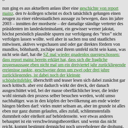
nun ging es aus aktuellem anlass über eine
geschichte von report
mainz
. den tv-kollegen scheint es doch tatsächlich gelungen einen
zeugen zu einer eidesstaatlichen aussage zu bewegen, dass im jahre
2003 – inmitten der mordserie – der damalige ständige vertreter des
präsidenten im landeskriminalamt, ein gewisser werner jakstat,
höchst persönlich plausible spuren zur verfolgung des “trios” nicht
verfolgen lassen wollte. weil aber in sachen nsu und staatliches
mitwissen, aktives wegschauen und oder gar direktes fördern von
mundlos, böhnhardt, zschäpe und ihrem umfeld nicht sein kann, was
nicht sein darf, hat die
SZ mal wieder gnadenlos quergeschossen:
dass report mainz bereits erklärt hat, dass sich die fragliche
zeugenaussage eben nicht mal um ein dreiviertel jahr zurückliegende
ereignisse rankte, geschweige denn um zwei oder drei jahre
zurückliegendes, ist dabei noch der kleinste
schönheitsfehler.
überschrift und teaser lesen sich dabei zunächst gar
noch kritisch. aber erst dadurch wirkt der dreck, der danach
ausgeschüttet wird, bei der masse oberflächlicher leser, die leider
wohl niemals den prozess selber besuchen werden, wohl umso
nachhaltiger. was in den köpfen der bevölkerung am ende wieder
hängen bleiben darf: vieles mutet seltsam an, aber im grunde ist alles
eben nur ganz dumm gelaufen, alles zufall, schlimmstenfalls
dummheit oder eitelkeit auf behördenseite. wer etwas anderes
behauptet ist ein verschwörungstheoretiker. und wenn das nicht
reicht, kommt bestimmt demnächst noch unverholener die drohung,