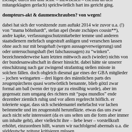
mitangeklagten gerlach) sprichwörtlich hart ins gericht ging.
dompteurs-akt & daumenschrauben? von wegen!
dabei hat sich der vorsitzende zum auftakt 2014 wie zuvor u.a. (!)
von “mama böhnhardt”, stefan apel (beate zschäpes cousin**),
andre kapke, verfassungsschutzmitarbeiter temme und anderen
staatsdienern mehrfach ungestraft anlügen und verarschen lassen
ohne auch nur mit beugehaft (wegen aussageverweigerung) und
oder untersuchungshaft (bei falschaussagen) zu “winken”.
bezeichnenderweise kam letzten mittwoch auch (wieder) nichts von
der bundesanwaltschaft in dieser hinsicht. dabei hätte sie unserer
einschätzung nach gar zwingend strafantrag stellen müsste in
solchen fällen. doch obgleich diesmal gar eines der GBA mitglieder
– jochen weingarten – drei lügen des männlichen parts des
zeugenpärchens quasi wortwörtlich benannte, blieb götzl zwar
formal am ball (wenn der typ gar zu einsilbig wurde), aber im
gegensatz zum umgang des richters mit “papa mundlos” ende
dezember ziemlich ruhig und vor allem regelrecht höflich. er
tolerierte sogar, dass sich scheidemantel mehrfachst vor lachen
beömmelte und im zeugenstuhl herumfläzte. etwas das uns zwar
auch nicht sehr interessiert (da es uns selten um die form aber immer
um inhalte geht), aber vielleicht ihre – liebe leser – vorstellkraft
erhöhrt, einzuordnen hilft, warum wir nachfolgend abermals u.a. die
süddeutsche zeitung kritisieren müssen.