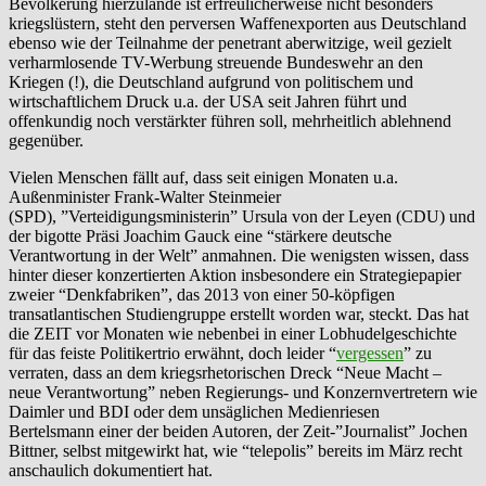
Bevölkerung hierzulande ist erfreulicherweise nicht besonders
kriegslüstern, steht den perversen Waffenexporten aus Deutschland
ebenso wie der Teilnahme der penetrant aberwitzige, weil gezielt
verharmlosende TV-Werbung streuende Bundeswehr an den
Kriegen (!), die Deutschland aufgrund von politischem und
wirtschaftlichem Druck u.a. der USA seit Jahren führt und
offenkundig noch verstärkter führen soll, mehrheitlich ablehnend
gegenüber.
Vielen Menschen fällt auf, dass seit einigen Monaten u.a.
Außenminister Frank-Walter Steinmeier
(SPD), ”Verteidigungsministerin” Ursula von der Leyen (CDU) und
der bigotte Präsi Joachim Gauck eine “stärkere deutsche
Verantwortung in der Welt” anmahnen. Die wenigsten wissen, dass
hinter dieser konzertierten Aktion insbesondere ein Strategiepapier
zweier “Denkfabriken”, das 2013 von einer 50-köpfigen
transatlantischen Studiengruppe erstellt worden war, steckt. Das hat
die ZEIT vor Monaten wie nebenbei in einer Lobhudelgeschichte
für das feiste Politikertrio erwähnt, doch leider “
vergessen
” zu
verraten, dass an dem kriegsrhetorischen Dreck “Neue Macht –
neue Verantwortung” neben Regierungs- und Konzernvertretern wie
Daimler und BDI oder dem unsäglichen Medienriesen
Bertelsmann einer der beiden Autoren, der Zeit-”Journalist” Jochen
Bittner, selbst mitgewirkt hat, wie “telepolis” bereits im März recht
anschaulich dokumentiert hat.