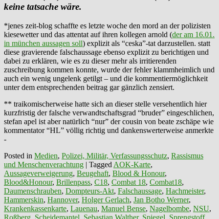
keine tatsache wäre.
*jenes zeit-blog schaffte es letzte woche den mord an der polizisten
kiesewetter und das attentat auf ihren kollegen arnold (
der am 16.01.
in münchen aussagen soll
) explizit als “ceska”-tat darzustellen. statt
diese gravierende falschaussage ebenso explizit zu berichtigen und
dabei zu erklären, wie es zu dieser mehr als irritierenden
zuschreibung kommen konnte, wurde der fehler klammheimlich und
auch ein wenig ungelenk getilgt – und die kommentiermöglichkeit
unter dem entsprechenden beitrag gar gänzlich zensiert.
** traikomischerweise hatte sich an dieser stelle versehentlich hier
kurzfristig der falsche verwandtschaftsgrad “bruder” eingeschlichen,
stefan apel ist aber natürlich “nur” der cousin von beate zschäpe wie
kommentator “HL” völlig richtig und dankenswerterweise anmerkte
-
Posted in
Medien
,
Polizei, Militär, Verfassungsschutz
,
Rassismus
und Menschenverachtung
|
Tagged
AOK-Karte
,
Aussageverweigerung
,
Beugehaft
,
Blood & Honour
,
Blood&Honour
,
Brillenpass
,
C18
,
Combat 18
,
Combat18
,
Daumenschrauben
,
Dompteurs-Akt
,
Falschaussage
,
Hachmeister
,
Hammerskin
,
Hannover
,
Holger Gerlach
,
Jan Botho Werner
,
Krankenkassenkarte
,
Lauenau
,
Manuel Bense
,
Nagelbombe
,
NSU
,
Roßberg
,
Scheidemantel
,
Sebastian Walther
,
Spiegel
,
Sprengstoff
,