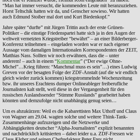
“Man hat immer versucht, die kommenden Leute mit heranzuziehen.
Horst Teltschik hatten wir da, und Genscher sowieso. Wir hatten
auch Edmund Stoiber mal dort und Kurt Biedenkopf.”
Jahre später “durfte” mit Jürgen Trittin auch der erste Grünen-
Politiker – die einstige Friedenspartei hatte sich ja in den Augen der
weltweit vernetzten Kriegstreiber “bewährt” – an einer Bilderberger-
Konferenz teilnehmen – eingeladen worden war er nach eigener
Aussage vom damaligen Internationalen Korrespondenten der ZEIT,
Matthias Nass. Sollten wir noch erwähnen, dass die – unter
anderem! – auch in einem “
Kommentar
” (“Der ewige Ohne-
Michel”…Krieg führen: “Manchmal muss es sein”…) eines Ludwig
Greven vor der besagten Folge der ZDF-Anstalt (auf die wir endlich
gleich wieder zurück kommen) kriegstrommelnde Wochenzeitung
bzw. ihr unseres Erachtens dumper Onlineableger freiberufliche
Journalisten kalt stellt, weil diese in der Vergangenheit für den
russischen Auslandssender “Stimme Russlands” gearbeitet haben
könnten und demzufolge nicht unabhängig genug seien…
Um es abzukürzen: Weil es die Kabarettisten Max Uthoff und Claus
von Wagner am 29.04. wagten solche und weitere Think-Tank-
Zusammenhänge aufzuzeigen und die Netzwerke und
Abhängigkeiten deutscher “Alpha-Journalisten” explizit benannten
und nachdrücklich kritisierten – dabei leider u.a. ZDF-Fressen wie
Claus
Kleber
und seinen Chefredakteur Peter Frey nicht