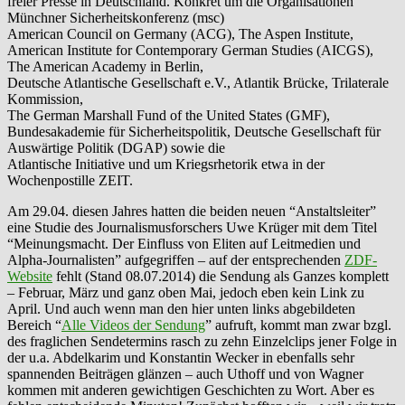
freier Presse in Deutschland. Konkret um die Organisationen
Münchner Sicherheitskonferenz (msc)
American Council on Germany (ACG), The Aspen Institute,
American Institute for Contemporary German Studies (AICGS),
The American Academy in Berlin,
Deutsche Atlantische Gesellschaft e.V., Atlantik Brücke, Trilaterale
Kommission,
The German Marshall Fund of the United States (GMF),
Bundesakademie für Sicherheitspolitik, Deutsche Gesellschaft für
Auswärtige Politik (DGAP) sowie die
Atlantische Initiative und um Kriegsrhetorik etwa in der
Wochenpostille ZEIT.
Am 29.04. diesen Jahres hatten die beiden neuen “Anstaltsleiter”
eine Studie des Journalismusforschers Uwe Krüger mit dem Titel
“Meinungsmacht. Der Einfluss von Eliten auf Leitmedien und
Alpha-Journalisten” aufgegriffen – auf der entsprechenden
ZDF-
Website
fehlt (Stand 08.07.2014) die Sendung als Ganzes komplett
– Februar, März und ganz oben Mai, jedoch eben kein Link zu
April. Und auch wenn man den hier unten links abgebildeten
Bereich “
Alle Videos der Sendung
” aufruft, kommt man zwar bzgl.
des fraglichen Sendetermins rasch zu zehn Einzelclips jener Folge in
der u.a. Abdelkarim und Konstantin Wecker in ebenfalls sehr
spannenden Beiträgen glänzen – auch Uthoff und von Wagner
kommen mit anderen gewichtigen Geschichten zu Wort. Aber es