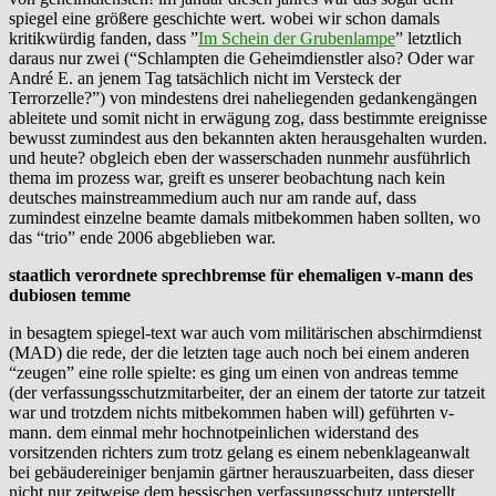
spiegel eine größere geschichte wert. wobei wir schon damals
kritikwürdig fanden, dass ”
Im Schein der Grubenlampe
” letztlich
daraus nur zwei (“Schlampten die Geheimdienstler also? Oder war
André E. an jenem Tag tatsächlich nicht im Versteck der
Terrorzelle?”) von mindestens drei naheliegenden gedankengängen
ableitete und somit nicht in erwägung zog, dass bestimmte ereignisse
bewusst zumindest aus den bekannten akten herausgehalten wurden.
und heute? obgleich eben der wasserschaden nunmehr ausführlich
thema im prozess war, greift es unserer beobachtung nach kein
deutsches mainstreammedium auch nur am rande auf, dass
zumindest einzelne beamte damals mitbekommen haben sollten, wo
das “trio” ende 2006 abgeblieben war.
staatlich
verordnete sprechbremse für ehemaligen v-mann des
dubiosen temme
in besagtem spiegel-text war auch vom militärischen abschirmdienst
(MAD) die rede, der die letzten tage auch noch bei einem anderen
“zeugen” eine rolle spielte: es ging um einen von andreas temme
(der verfassungsschutzmitarbeiter, der an einem der tatorte zur tatzeit
war und trotzdem nichts mitbekommen haben will) geführten v-
mann. dem einmal mehr hochnotpeinlichen widerstand des
vorsitzenden richters zum trotz gelang es einem nebenklageanwalt
bei gebäudereiniger benjamin gärtner herauszuarbeiten, dass dieser
nicht nur zeitweise dem hessischen verfassungsschutz unterstellt,