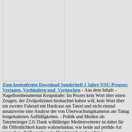
Zum kostenfreien Download Sonderheft 2 Jahre NSU-Prozess:
Vertagen, Verhindern und Vertuschen
-
Aus dem Inhalt: -
‪Nagelbombenattentat‬ ‎Keupstraße‬: Im Prozes kein Wort über einen
Zeugen, der Zivilpolizisten beobachtet haben will, kein Wort über
ein zweites Fahrrad mit Hardcase am Tatort und nicht einmal
ansatzweise eine Analyse der von Überwachungskameras am Tattag
festgehaltenen Auffälligkeiten. - Politik und Medien als
‪Tatortreiniger‬ 2.0: Dank willfähriger Medienvertreter ist dabei für
die Öffentlichkeit kaum wahrnehmbar, wie beide auf perfide Art