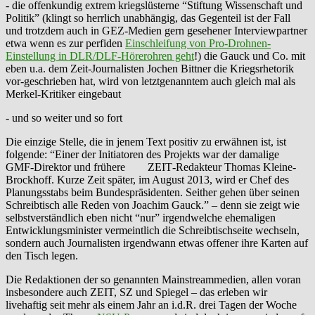
- die offenkundig extrem kriegslüsterne “Stiftung Wissenschaft und
Politik” (klingt so herrlich unabhängig, das Gegenteil ist der Fall
und trotzdem auch in GEZ-Medien gern gesehener Interviewpartner
etwa wenn es zur perfiden
Einschleifung von Pro-Drohnen-
Einstellung in DLR/DLF-Hörerohren geht
!) die Gauck und Co. mit
eben u.a. dem Zeit-Journalisten Jochen Bittner die Kriegsrhetorik
vor-geschrieben hat, wird von letztgenanntem auch gleich mal als
Merkel-Kritiker eingebaut
- und so weiter und so fort
Die einzige Stelle, die in jenem Text positiv zu erwähnen ist, ist
folgende: “Einer der Initiatoren des Projekts war der damalige
GMF-Direktor und frühere ZEIT
-
Redakteur Thomas Kleine-
Brockhoff. Kurze Zeit später, im August 2013, wird er Chef des
Planungsstabs beim Bundespräsidenten. Seither gehen über seinen
Schreibtisch alle Reden von Joachim Gauck.” – denn sie zeigt wie
selbstverständlich eben nicht “nur” irgendwelche ehemaligen
Entwicklungsminister vermeintlich die Schreibtischseite wechseln,
sondern auch Journalisten irgendwann etwas offener ihre Karten auf
den Tisch legen.
Die Redaktionen der so genannten Mainstreammedien, allen voran
insbesondere auch ZEIT, SZ und Spiegel – das erleben wir
livehaftig seit mehr als einem Jahr an i.d.R. drei Tagen der Woche