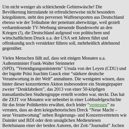
Um nicht weniger als schleichende Gehirnwäsche! Die
Bevölkerung hierzulande ist erfreulicherweise nicht besonders
kriegslüstern, steht den perversen Waffenexporten aus Deutschland
ebenso wie der Teilnahme der penetrant aberwitzige, weil gezielt
verharmlosende TV-Werbung streuende Bundeswehr an den
Kriegen (!), die Deutschland aufgrund von politischem und
wirtschaftlichem Druck u.a. der USA seit Jahren führt und
offenkundig noch verstärkter führen soll, mehrheitlich ablehnend
gegenüber.
Vielen Menschen fällt auf, dass seit einigen Monaten u.a.
Außenminister Frank-Walter Steinmeier
(SPD), ”Verteidigungsministerin” Ursula von der Leyen (CDU) und
der bigotte Präsi Joachim Gauck eine “stärkere deutsche
Verantwortung in der Welt” anmahnen. Die wenigsten wissen, dass
hinter dieser konzertierten Aktion insbesondere ein Strategiepapier
zweier “Denkfabriken”, das 2013 von einer 50-köpfigen
transatlantischen Studiengruppe erstellt worden war, steckt. Das hat
die ZEIT vor Monaten wie nebenbei in einer Lobhudelgeschichte
für das feiste Politikertrio erwähnt, doch leider “
vergessen
” zu
verraten, dass an dem kriegsrhetorischen Dreck “Neue Macht –
neue Verantwortung” neben Regierungs- und Konzernvertretern wie
Daimler und BDI oder dem unsäglichen Medienriesen
Bertelsmann einer der beiden Autoren, der Zeit-”Journalist” Jochen