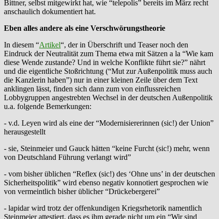
Bittner, selbst mitgewirkt hat, wie “telepolis” bereits im März recht
anschaulich dokumentiert hat.
Eben alles andere als eine Verschwörungstheorie
In diesem “
Artikel
“, der in Überschrift und Teaser noch den
Eindruck der Neutralität zum Thema etwa mit Sätzen a la “Wie kam
diese Wende zustande? Und in welche Konflikte führt sie?” nährt
und die eigentliche Stoßrichtung (“Mut zur Außenpolitik muss auch
die Kanzlerin haben”) nur in einer kleinen Zeile über dem Text
anklingen lässt, finden sich dann zum von einflussreichen
Lobbygruppen angestrebten Wechsel in der deutschen Außenpolitik
u.a. folgende Bemerkungen:
- v.d. Leyen wird als eine der “Modernisiererinnen (sic!) der Union”
herausgestellt
- sie, Steinmeier und Gauck hätten “keine Furcht (sic!) mehr, wenn
von Deutschland Führung verlangt wird”
- vom bisher üblichen “Reflex (sic!) des ‘Ohne uns’ in der deutschen
Sicherheitspolitik” wird ebenso negativ konnotiert gesprochen wie
von vermeintlich bisher üblicher “Drückebergerei”
- lapidar wird trotz der offenkundigen Kriegsrhetorik namentlich
Steinmeier attestiert, dass es ihm gerade nicht um ein “Wir sind