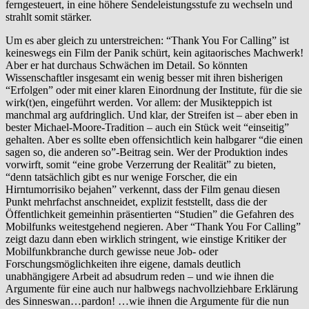
ferngesteuert, in eine höhere Sendeleis­tungs­stufe zu wechseln und
strahlt somit stärker.
Um es aber gleich zu unterstreichen: “Thank You For Calling” ist
keineswegs ein Film der Panik schürt, kein agitaorisches Machwerk!
Aber er hat durchaus Schwächen im Detail. So könnten
Wissenschaftler insgesamt ein wenig besser mit ihren bisherigen
“Erfolgen” oder mit einer klaren Einordnung der Institute, für die sie
wirk(t)en, eingeführt werden. Vor allem: der Musikteppich ist
manchmal arg aufdringlich. Und klar, der Streifen ist – aber eben in
bester Michael-Moore-Tradition – auch ein Stück weit “einseitig”
gehalten. Aber es sollte eben offensichtlich kein halbgarer “die einen
sagen so, die anderen so”-Beitrag sein. Wer der Produktion indes
vorwirft, somit “eine grobe Verzerrung der Realität” zu bieten,
“denn tatsächlich gibt es nur wenige Forscher, die ein
Hirntumorrisiko bejahen” verkennt, dass der Film genau diesen
Punkt mehrfachst anschneidet, explizit feststellt, dass die der
Öffentlichkeit gemeinhin präsentierten “Studien” die Gefahren des
Mobilfunks weitestgehend negieren. Aber “Thank You For Calling”
zeigt dazu dann eben wirklich stringent, wie einstige Kritiker der
Mobilfunkbranche durch gewisse neue Job- oder
Forschungsmöglichkeiten ihre eigene, damals deutlich
unabhängigere Arbeit ad absudrum reden – und wie ihnen die
Argumente für eine auch nur halbwegs nachvollziehbare Erklärung
des Sinneswan…pardon! …wie ihnen die Argumente für die nun