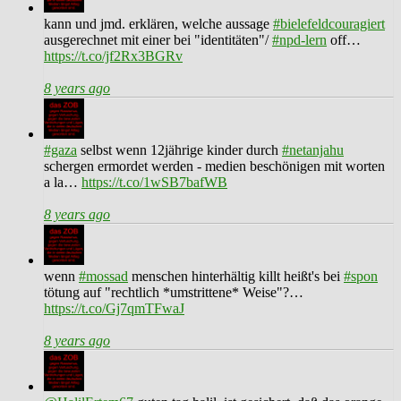
kann und jmd. erklären, welche aussage
#bielefeldcouragiert
ausgerechnet mit einer bei "identitäten"/
#npd-lern
off…
https://t.co/jf2Rx3BGRv
8 years ago
#gaza
selbst wenn 12jährige kinder durch
#netanjahu
schergen ermordet werden - medien beschönigen mit worten
a la…
https://t.co/1wSB7bafWB
8 years ago
wenn
#mossad
menschen hinterhältig killt heißt's bei
#spon
tötung auf "rechtlich *umstrittene* Weise"?…
https://t.co/Gj7qmTFwaJ
8 years ago