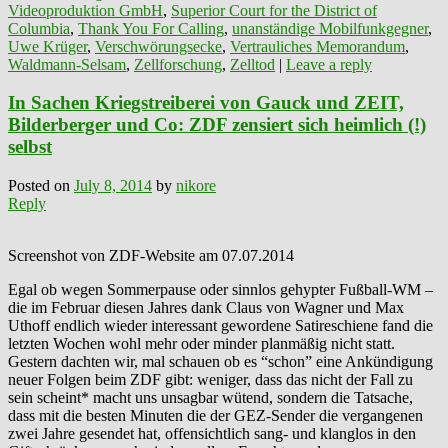
Videoproduktion GmbH
,
Superior Court for the District of
Columbia
,
Thank You For Calling
,
unanständige Mobilfunkgegner
,
Uwe Krüger
,
Verschwörungsecke
,
Vertrauliches Memorandum
,
Waldmann-Selsam
,
Zellforschung
,
Zelltod
|
Leave a reply
In Sachen Kriegstreiberei von Gauck und ZEIT,
Bilderberger und Co: ZDF zensiert sich heimlich (!)
selbst
Posted on
July 8, 2014
by
nikore
Reply
Screenshot von ZDF-Website am 07.07.2014
Egal ob wegen Sommerpause oder sinnlos gehypter Fußball-WM –
die im Februar diesen Jahres dank Claus von Wagner und Max
Uthoff endlich wieder interessant gewordene Satireschiene fand die
letzten Wochen wohl mehr oder minder planmäßig nicht statt.
Gestern dachten wir, mal schauen ob es “schon” eine Ankündigung
neuer Folgen beim ZDF gibt: weniger, dass das nicht der Fall zu
sein scheint* macht uns unsagbar wütend, sondern die Tatsache,
dass mit die besten Minuten die der GEZ-Sender die vergangenen
zwei Jahre gesendet hat, offensichtlich sang- und klanglos in den