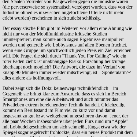
den Staaten Vorreiter von Klagewellen gegen die Industrie waren
(die perverserweise so systematisch verzögert wurden, dass von der
Industrie ohnedies inzwischen angefochtene Urteile nicht mehr
erlebt wurden) erscheinen in sich zutiefst schlüssig.
Der essayistische Film gibt im Weiteren vor allem eine Ahnung wie
nicht nur von der Mobilfunkindustrie kritische Studien
uminterpretiert, man könnte auch sagen Ergebnisse manipuliert
werden und generell: wie Lobbyismus auf allen Ebenen fruchtet,
wenn eine Gruppe um sprichwörtlich jeden Preis ein Ziel erreichen
will. Die Frage, die sich durch “Thank You For Calling” wie ein
roter Faden zieht: ist unabhängige Risiko-Forschung heutzutage
überhaupt noch moglich? Die Antwort, die dazu im Verlauf von
knapp 90 Minuten immer wieder mitschwingt, ist – Spoileralarm^^
alles andere als hoffnungsvoll.
Dabei zeigt sich die Doku keineswegs technikfeindlich – im
Gegenteil: sie bringt klar zum Ausdruck, dass es sich im Bereich
Smartphones um eine die Arbeitswelt und auch mitunter das
Privatleben extrem bereichendere Technik handelt. Gleichzeitig
kommt ein Berufsstand im Film viel zu kurz vor und damit
insgesamt zu gut bzw. weitgehend ungeschoren davon. Jener, der
alle paar Wochen insbesondere über jeden Furz rund um “Apple”
mit Lobhudelgeschichten um sich schmeißt, jüngst etwa wie der
Spiegel sogar regelrecht frohlockte, dass ein neues Produkt mit dem