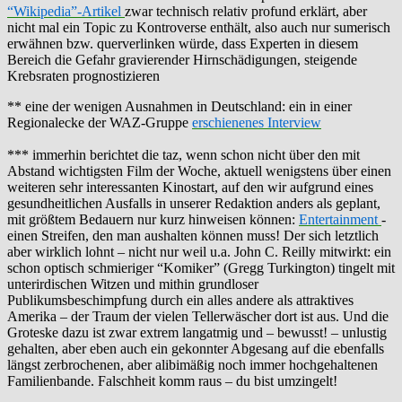
“Wikipedia”-Artikel
zwar technisch relativ profund erklärt, aber
nicht mal ein Topic zu Kontroverse enthält, also auch nur sumerisch
erwähnen bzw. querverlinken würde, dass Experten in diesem
Bereich die Gefahr gravierender Hirnschädigungen, steigende
Krebsraten prognostizieren
** eine der wenigen Ausnahmen in Deutschland: ein in einer
Regionalecke der WAZ-Gruppe
erschienenes Interview
*** immerhin berichtet die taz, wenn schon nicht über den mit
Abstand wichtigsten Film der Woche, aktuell wenigstens über einen
weiteren sehr interessanten Kinostart, auf den wir aufgrund eines
gesundheitlichen Ausfalls in unserer Redaktion anders als geplant,
mit größtem Bedauern nur kurz hinweisen können:
Entertainment
-
einen Streifen, den man aushalten können muss! Der sich letztlich
aber wirklich lohnt – nicht nur weil u.a. John C. Reilly mitwirkt: ein
schon optisch schmieriger “Komiker” (Gregg Turkington) tingelt mit
unterirdischen Witzen und mithin grundloser
Publikumsbeschimpfung durch ein alles andere als attraktives
Amerika – der Traum der vielen Tellerwäscher dort ist aus. Und die
Groteske dazu ist zwar extrem langatmig und – bewusst! – unlustig
gehalten, aber eben auch ein gekonnter Abgesang auf die ebenfalls
längst zerbrochenen, aber alibimäßig noch immer hochgehaltenen
Familienbande. Falschheit komm raus – du bist umzingelt!