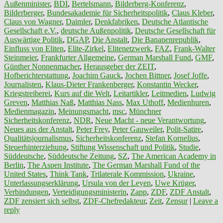
Außenminister
,
BDI
,
Bertelsmann
,
Bilderberg-Konferenz
,
Bilderberger
,
Bundesakademie für Sicherheitspolitik
,
Claus Kleber
,
Claus von Wagner
,
Daimler
,
Denkfabriken
,
Deutsche Atlantische
Gesellschaft e.V.
,
deutsche Außenpolitik
,
Deutsche Gesellschaft für
Auswärtige Politik
,
DGAP
,
Die Anstalt
,
Die Bananenrepublik
,
Einfluss von Eliten
,
Elite-Zirkel
,
Elitenetzwerk
,
FAZ
,
Frank-Walter
Steinmeier
,
Frankfurter Allgemeine
,
German Marshall Fund
,
GMF
,
Günther Nonnenmacher
,
Herausgeber der ZEIT
,
Hofberichterstattung
,
Joachim Gauck
,
Jochen Bittner
,
Josef Joffe
,
Journalisten
,
Klaus-Dieter Frankenberger
,
Konstantin Wecker
,
Kriegstreiberei
,
Kurs auf die Welt
,
Leitartikler
,
Leitmedien
,
Ludwig
Greven
,
Matthias Naß
,
Matthias Nass
,
Max Uthoff
,
Medienhuren
,
Medienmagazin
,
Meinungsmacht
,
msc
,
Münchner
Sicherheitskonferenz
,
NDR
,
Neue Macht - neue Verantwortung
,
Neues aus der Anstalt
,
Peter Frey
,
Peter Gauweiler
,
Polit-Satire
,
Qualitätsjournalismus
,
Sicherheitskonferenz
,
Stefan Kornelius
,
Steuerhinterziehung
,
Stiftung Wissenschaft und Politik
,
Studie
,
Süddeutsche
,
Süddeutsche Zeitung
,
SZ
,
The American Academy in
Berlin
,
The Aspen Institute
,
The German Marshall Fund of the
United States
,
Think Tank
,
Trilaterale Kommission
,
Ukraine
,
Unterlassungserklärung
,
Ursula von der Leyen
,
Uwe Krüger
,
Verbindungen
,
Verteidigungsministerin
,
Zapp
,
ZDF
,
ZDF Anstalt
,
ZDF zensiert sich selbst
,
ZDF-Chefredakteur
,
Zeit
,
Zensur
|
Leave a
reply