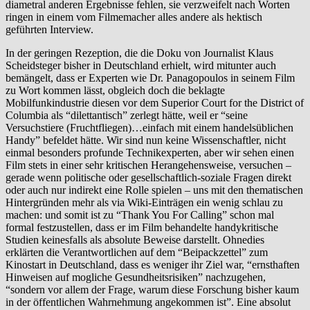
diametral anderen Ergebnisse fehlen, sie verzweifelt nach Worten
ringen in einem vom Filmemacher alles andere als hektisch
geführten Interview.
In der geringen Rezeption, die die Doku von Journalist Klaus
Scheidsteger bisher in Deutschland erhielt, wird mitunter auch
bemängelt, dass er Experten wie Dr. Panagopoulos in seinem Film
zu Wort kommen lässt, obgleich doch die beklagte
Mobilfunkindustrie diesen vor dem Superior Court for the District of
Columbia als “dilettantisch” zerlegt hätte, weil er “seine
Versuchstiere (Fruchtfliegen)…einfach mit einem handelsüblichen
Handy” befeldet hätte. Wir sind nun keine Wissenschaftler, nicht
einmal besonders profunde Technikexperten, aber wir sehen einen
Film stets in einer sehr kritischen Herangehensweise, versuchen –
gerade wenn politische oder gesellschaftlich-soziale Fragen direkt
oder auch nur indirekt eine Rolle spielen – uns mit den thematischen
Hintergründen mehr als via Wiki-Einträgen ein wenig schlau zu
machen: und somit ist zu “Thank You For Calling” schon mal
formal festzustellen, dass er im Film behandelte handykritische
Studien keinesfalls als absolute Beweise darstellt. Ohnedies
erklärten die Verantwortlichen auf dem “Beipackzettel” zum
Kinostart in Deutschland, dass es weniger ihr Ziel war, “ernsthaften
Hinweisen auf mogliche Gesundheitsrisiken” nachzugehen,
“sondern vor allem der Frage, warum diese Forschung bisher kaum
in der öffentlichen Wahrnehmung angekommen ist”. Eine absolut