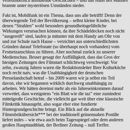
verleumderisch anmutende Geschichten – und das Haus des Mannes
brannte unter mysteriösen Umständen nieder.
Fakt ist, Mobilfunk ist ein Thema, dass uns alle betrifft! Denn der
überwiegende Teil der Bevölkerung – selbst kleine Kinder, bei
denen “Strahlen” wohl besonders gesundheitsgefährliche
Wirkungen verursachen können, da ihre Schädeldecken noch nicht
“ausgereift” sind, laufen ja mitunter mit dem Handy am Ohr von
und zur Schule nach Hause – verzichtet aus unterschiedlichsten
Gründen darauf Telefonate (so überhaupt noch vorhanden) vom
Festnetzanschluss zu führen. Aber nochmal zurück zu unserer
Medienschau. Besser gesagt der Auffälligkeit, dass das Gros der
hiesigen Zeitungen den Filmstart schlichtweg verschweigt: Vor
zehn, zwanzig Jahren waren die Redaktionsleiter Ihrer Kulturküche
noch recht naiv, was die Unabhängigkeit der deutschen
Presselandschaft betraf – bis 2009 waren wir ja selbst ein Teil
davon, ehe wir begannen wirklich durchweg unabhängig zu
arbeiten. Wir hätten dereinst mehr als ein Jahreseinkommen darauf
verwettet, dass wenigstens “ein Blatt wie die taz” eine zumindest
mittelgroße Geschichte, die vielleicht gar weit über eine klassische
Filmkritik hinausgeht, also sogar eher eine fundierte
Hintergrundgeschichte bringt. Ein Blick auf die aktuelle
Filmrubrikübersicht*** bei der traditionell grünennahen Postille
liefert indes – wie etwa auch beim Tagesspiegel oder dem anderen
großen Hauptstadtblatt, der Berliner Zeitung – null Treffer.