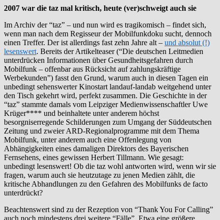
2007 war die taz mal kritisch, heute (ver)schweigt auch sie
Im Archiv der “taz” – und nun wird es tragikomisch – findet sich,
wenn man nach dem Regisseur der Mobilfunkdoku sucht, dennoch
einen Treffer. Der ist allerdings fast zehn Jahre alt –
und absolut (!)
lesenswert
. Bereits der Artikelteaser (“Die deutschen Leitmedien
unterdrücken Informationen über Gesundheitsgefahren durch
Mobilfunk – offenbar aus Rücksicht auf zahlungskräftige
Werbekunden”) fasst den Grund, warum auch in diesen Tagen ein
unbedingt sehenswerter Kinostart landauf-landab weitgehend unter
den Tisch gekehrt wird, perfekt zusammen. Die Geschichte in der
“taz” stammte damals vom Leipziger Medienwissenschaftler Uwe
Krüger**** und beinhaltete unter anderem höchst
besorgniserregende Schilderungen zum Umgang der Süddeutschen
Zeitung und zweier ARD-Regionalprogramme mit dem Thema
Mobilfunk, unter anderem auch eine Offenlegung von
Abhängigkeiten eines damaligen Direktors des Bayerischen
Fernsehens, eines gewissen Herbert Tillmann. Wie gesagt:
unbedingt lesenswert! Ob die taz wohl antworten wird, wenn wir sie
fragen, warum auch sie heutzutage zu jenen Medien zählt, die
kritische Abhandlungen zu den Gefahren des Mobilfunks de facto
unterdrückt?
Beachtenswert sind zu der Rezeption von “Thank You For Calling”
auch noch mindestens drei weitere “Fälle”. Etwa eine größere