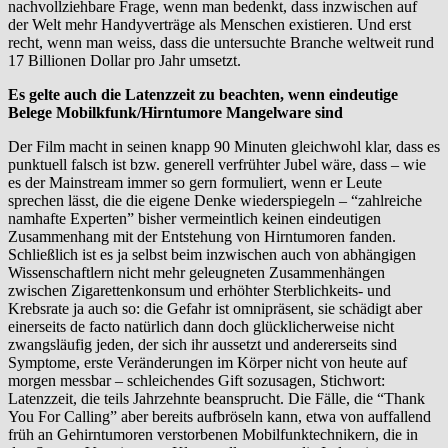
nachvollziehbare Frage, wenn man bedenkt, dass inzwischen auf
der Welt mehr Handyverträge als Menschen existieren. Und erst
recht, wenn man weiss, dass die untersuchte Branche weltweit rund
17 Billionen Dollar pro Jahr umsetzt.
Es gelte auch die Latenzzeit zu beachten, wenn eindeutige
Belege Mobilkfunk/Hirntumore Mangelware sind
Der Film macht in seinen knapp 90 Minuten gleichwohl klar, dass es
punktuell falsch ist bzw. generell verfrühter Jubel wäre, dass – wie
es der Mainstream immer so gern formuliert, wenn er Leute
sprechen lässt, die die eigene Denke wiederspiegeln – “zahlreiche
namhafte Experten” bisher vermeintlich keinen eindeutigen
Zusammenhang mit der Entstehung von Hirntumoren fanden.
Schließlich ist es ja selbst beim inzwischen auch von abhängigen
Wissenschaftlern nicht mehr geleugneten Zusammenhängen
zwischen Zigarettenkonsum und erhöhter Sterblichkeits- und
Krebsrate ja auch so: die Gefahr ist omnipräsent, sie schädigt aber
einerseits de facto natürlich dann doch glücklicherweise nicht
zwangsläufig jeden, der sich ihr aussetzt und andererseits sind
Symptome, erste Veränderungen im Körper nicht von heute auf
morgen messbar – schleichendes Gift sozusagen, Stichwort:
Latenzzeit, die teils Jahrzehnte beansprucht. Die Fälle, die “Thank
You For Calling” aber bereits aufbröseln kann, etwa von auffallend
früh an Gehirntumoren verstorbenen Mobilfunktechnikern, die in