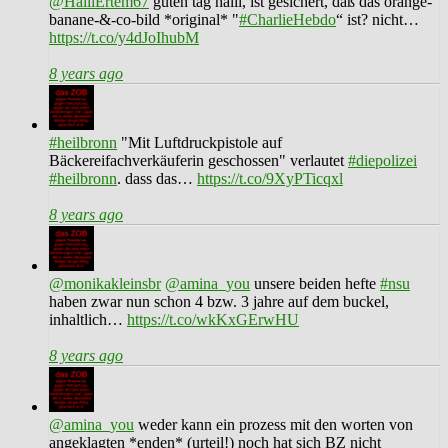
@HalilErtem67
guten tag halil, ist gesichert, daß das orange-
banane-&-co-bild *original* "
#CharlieHebdo
“ ist? nicht…
https://t.co/y4dJoIhubM
8 years ago
#heilbronn
"Mit Luftdruckpistole auf
Bäckereifachverkäuferin geschossen" verlautet
#diepolizei
#heilbronn
. dass das…
https://t.co/9XyPTicqxl
8 years ago
@monikakleinsbr
@amina_you
unsere beiden hefte
#nsu
haben zwar nun schon 4 bzw. 3 jahre auf dem buckel,
inhaltlich…
https://t.co/wkKxGErwHU
8 years ago
@amina_you
weder kann ein prozess mit den worten von
angeklagten *enden* (urteil!) noch hat sich BZ nicht