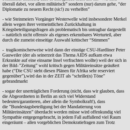
überall dabei, vor allem militärisch” sondern (nur) darum gehe, “der
Diplomatie zu neuem Recht (sic!) zu verhelfen”
- wie Steinmeiers Vorgänger Westerwelle wird insbesondere Merkel
allein wegen ihrer vermeintlichen Zurückhaltung in
Kriegsbeteiligungsfragen als problematisch bis untragbar dargestellt
– natürlich nicht offensiv als eigenes erkennbares Werturteil, aber
durch die zumeist einseitige Auswahl kritischer “Stimmen”
- tragikomischerweise wird dann der einstige CSU-Hardliner Peter
Gauweiler (der als seinerzeit das Thema AIDS aufkam etwa
Erkrankte auf eine einsame Insel verfrachten wollte) weil der sich in
der Bild
-”
Zeitung” wohl kritisch gegen Militäreinsätze geäußert
habe (“Die CSU steht diesen Plänen für Afrika sehr reserviert
gegenüber”),wird das in der ZEIT als “schrille(n) Töne”
gebrandmarkt
- sogar der unerträglichen Forderung (nicht, dass wir glauben, dass
die Abgeordneten in Berlin an sich viel Widerstand
bedeuten/garantieren, aber allein die Symbolkraft!), dass
die ”Bundestagsbeteiligung bei der Mandatierung von
Militäreinsätzen” überdacht werden müsse wird offenkundig viel
Sympathie entgegengebracht, in jedem Fall auffallend viel Raum
eingeräumt – allen vorgeblichen Demokratiefragen zum Trotz