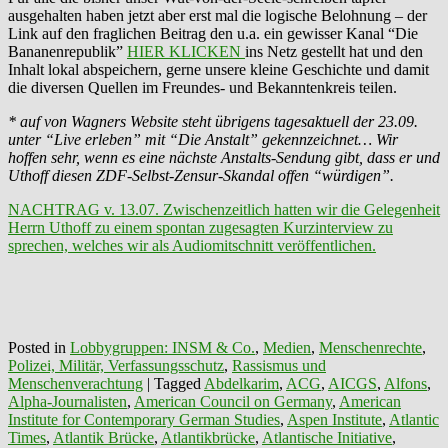
ausgehalten haben jetzt aber erst mal die logische Belohnung – der
Link auf den fraglichen Beitrag den u.a. ein gewisser Kanal “Die
Bananenrepublik”
HIER KLICKEN
ins Netz gestellt hat und den
Inhalt lokal abspeichern, gerne unsere kleine Geschichte und damit
die diversen Quellen im Freundes- und Bekanntenkreis teilen.
* auf von Wagners Website steht übrigens tagesaktuell der 23.09.
unter “Live erleben” mit “Die Anstalt” gekennzeichnet… Wir
hoffen sehr, wenn es eine nächste Anstalts-Sendung gibt, dass er und
Uthoff diesen ZDF-Selbst-Zensur-Skandal offen “würdigen”.
NACHTRAG v. 13.07. Zwischenzeitlich hatten wir die Gelegenheit
Herrn Uthoff zu einem spontan zugesagten Kurzinterview zu
sprechen, welches wir als Audiomitschnitt veröffentlichen.
Posted in
Lobbygruppen: INSM & Co.
,
Medien
,
Menschenrechte
,
Polizei, Militär, Verfassungsschutz
,
Rassismus und
Menschenverachtung
|
Tagged
Abdelkarim
,
ACG
,
AICGS
,
Alfons
,
Alpha-Journalisten
,
American Council on Germany
,
American
Institute for Contemporary German Studies
,
Aspen Institute
,
Atlantic
Times
,
Atlantik Brücke
,
Atlantikbrücke
,
Atlantische Initiative
,