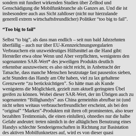
sondern mit fundiert wirkenden Studien über Zelltod und
Genschädigung die Mobilfunkbranche als Ganzes an. Und die ist
insbesondere auch aus Sicht zahlloser (nicht nur hierzulande
generell extrem wirtschaftsfreundlicher) Politiker “too big to fail”.
“Too big to fail”
Selbst “to big”, als dass man endlich – seit nun bald Jahrzehnten
überfällig – auch nur über EU-Kennzeichnungsregularien
Verbrauchern ein unzweideutiges Hilfsmittel an die Hand gibt:
Hersteller etwa ohne Wenn und Aber verpflichten, wenigstens den
sogenannten SAR-Wert* des jeweiligen Produkts deutlich
erkennbar auszuweisen; es also nicht reicht, in Anbetracht der
Tatsache, dass manche Menschen heutzutage fast pausenlos sieben,
acht Stunden das Handy am Ohr haben, viel zu lax gehaltene
Grenzwerte “zu berücksichtigen”. So hätte man als Kunde
wenigstens die Möglichkeit, gezielt zum aktuell geringsten Übel
greifen zu können. Wobei dieser SAR-Wert, der im Übrigen auch zu
sogenannten “Billighandys” aus China gemeinhin abrufbar ist (und
nicht selten weitaus verbraucherfreundlicher erscheint, als bei den
“original” “Marken”-Produkten mit ihren oft prominenten, also teuer
bezahlten Testimonials, die einen einlullen), ohnedies nur die halbe
Gefahr andeutet: treten nämlich in der alltäglichen Benutzung eines
Handys schlechte Sendeeigenschaften in Richtung zur Basistation
des aktiven Mobilfunknetzes auf, wird es von dieser quasi