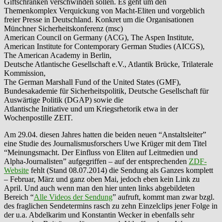
Giftschränken verschwinden sollen. Es geht um den
Themenkomplex Verquickung von Macht-Eliten und vorgeblich
freier Presse in Deutschland. Konkret um die Organisationen
Münchner Sicherheitskonferenz (msc)
American Council on Germany (ACG), The Aspen Institute,
American Institute for Contemporary German Studies (AICGS),
The American Academy in Berlin,
Deutsche Atlantische Gesellschaft e.V., Atlantik Brücke, Trilaterale
Kommission,
The German Marshall Fund of the United States (GMF),
Bundesakademie für Sicherheitspolitik, Deutsche Gesellschaft für
Auswärtige Politik (DGAP) sowie die
Atlantische Initiative und um Kriegsrhetorik etwa in der
Wochenpostille ZEIT.
Am 29.04. diesen Jahres hatten die beiden neuen “Anstaltsleiter”
eine Studie des Journalismusforschers Uwe Krüger mit dem Titel
“Meinungsmacht. Der Einfluss von Eliten auf Leitmedien und
Alpha-Journalisten” aufgegriffen – auf der entsprechenden
ZDF-
Website
fehlt (Stand 08.07.2014) die Sendung als Ganzes komplett
– Februar, März und ganz oben Mai, jedoch eben kein Link zu
April. Und auch wenn man den hier unten links abgebildeten
Bereich “
Alle Videos der Sendung
” aufruft, kommt man zwar bzgl.
des fraglichen Sendetermins rasch zu zehn Einzelclips jener Folge in
der u.a. Abdelkarim und Konstantin Wecker in ebenfalls sehr