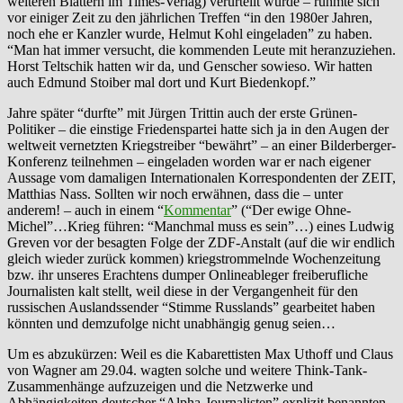
weiteren Blättern im Times-Verlag) verurteilt wurde – rühmte sich
vor einiger Zeit zu den jährlichen Treffen “in den 1980er Jahren,
noch ehe er Kanzler wurde, Helmut Kohl eingeladen” zu haben.
“Man hat immer versucht, die kommenden Leute mit heranzuziehen.
Horst Teltschik hatten wir da, und Genscher sowieso. Wir hatten
auch Edmund Stoiber mal dort und Kurt Biedenkopf.”
Jahre später “durfte” mit Jürgen Trittin auch der erste Grünen-
Politiker – die einstige Friedenspartei hatte sich ja in den Augen der
weltweit vernetzten Kriegstreiber “bewährt” – an einer Bilderberger-
Konferenz teilnehmen – eingeladen worden war er nach eigener
Aussage vom damaligen Internationalen Korrespondenten der ZEIT,
Matthias Nass. Sollten wir noch erwähnen, dass die – unter
anderem! – auch in einem “
Kommentar
” (“Der ewige Ohne-
Michel”…Krieg führen: “Manchmal muss es sein”…) eines Ludwig
Greven vor der besagten Folge der ZDF-Anstalt (auf die wir endlich
gleich wieder zurück kommen) kriegstrommelnde Wochenzeitung
bzw. ihr unseres Erachtens dumper Onlineableger freiberufliche
Journalisten kalt stellt, weil diese in der Vergangenheit für den
russischen Auslandssender “Stimme Russlands” gearbeitet haben
könnten und demzufolge nicht unabhängig genug seien…
Um es abzukürzen: Weil es die Kabarettisten Max Uthoff und Claus
von Wagner am 29.04. wagten solche und weitere Think-Tank-
Zusammenhänge aufzuzeigen und die Netzwerke und
Abhängigkeiten deutscher “Alpha-Journalisten” explizit benannten