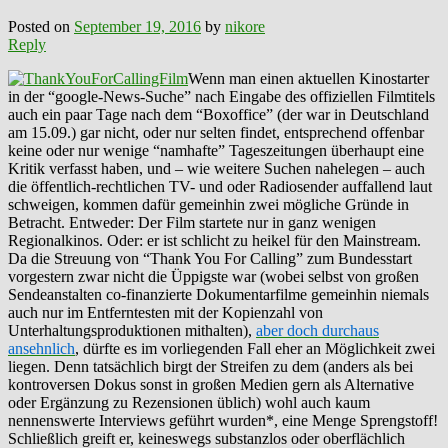
Posted on
September 19, 2016
by
nikore
Reply
Wenn man einen aktuellen Kinostarter
in der “google-News-Suche” nach Eingabe des offiziellen Filmtitels
auch ein paar Tage nach dem “Boxoffice” (der war in Deutschland
am 15.09.) gar nicht, oder nur selten findet, entsprechend offenbar
keine oder nur wenige “namhafte” Tageszeitungen überhaupt eine
Kritik verfasst haben, und – wie weitere Suchen nahelegen – auch
die öffentlich-rechtlichen TV- und oder Radiosender auffallend laut
schweigen, kommen dafür gemeinhin zwei mögliche Gründe in
Betracht. Entweder: Der Film startete nur in ganz wenigen
Regionalkinos. Oder: er ist schlicht zu heikel für den Mainstream.
Da die Streuung von “Thank You For Calling” zum Bundesstart
vorgestern zwar nicht die Üppigste war (wobei selbst von großen
Sendeanstalten co-finanzierte Dokumentarfilme gemeinhin niemals
auch nur im Entferntesten mit der Kopienzahl von
Unterhaltungsproduktionen mithalten),
aber doch durchaus
ansehnlich
, dürfte es im vorliegenden Fall eher an Möglichkeit zwei
liegen. Denn tatsächlich birgt der Streifen zu dem (anders als bei
kontroversen Dokus sonst in großen Medien gern als Alternative
oder Ergänzung zu Rezensionen üblich) wohl auch kaum
nennenswerte Interviews geführt wurden*, eine Menge Sprengstoff!
Schließlich greift er, keineswegs substanzlos oder oberflächlich