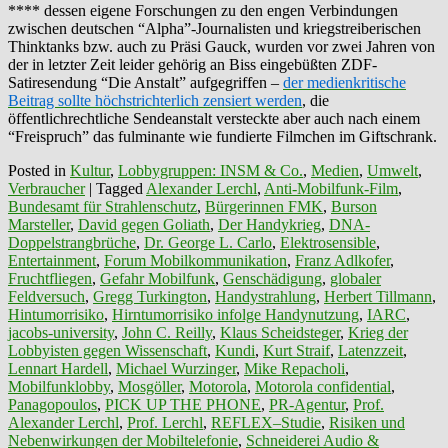
**** dessen eigene Forschungen zu den engen Verbindungen
zwischen deutschen “Alpha”-Journalisten und kriegstreiberischen
Thinktanks bzw. auch zu Präsi Gauck, wurden vor zwei Jahren von
der in letzter Zeit leider gehörig an Biss eingebüßten ZDF-
Satiresendung “Die Anstalt” aufgegriffen –
der medienkritische
Beitrag sollte höchstrichterlich zensiert werden
, die
öffentlichrechtliche Sendeanstalt versteckte aber auch nach einem
“Freispruch” das fulminante wie fundierte Filmchen im Giftschrank.
Posted in
Kultur
,
Lobbygruppen: INSM & Co.
,
Medien
,
Umwelt
,
Verbraucher
|
Tagged
Alexander Lerchl
,
Anti-Mobilfunk-Film
,
Bundesamt für Strahlenschutz
,
Bürgerinnen FMK
,
Burson
Marsteller
,
David gegen Goliath
,
Der Handykrieg
,
DNA-
Doppelstrangbrüche
,
Dr. George L. Carlo
,
Elektrosensible
,
Entertainment
,
Forum Mobilkommunikation
,
Franz Adlkofer
,
Fruchtfliegen
,
Gefahr Mobilfunk
,
Genschädigung
,
globaler
Feldversuch
,
Gregg Turkington
,
Handystrahlung
,
Herbert Tillmann
,
Hintumorrisiko
,
Hirntumorrisiko infolge Handynutzung
,
IARC
,
jacobs-university
,
John C. Reilly
,
Klaus Scheidsteger
,
Krieg der
Lobbyisten gegen Wissenschaft
,
Kundi
,
Kurt Straif
,
Latenzzeit
,
Lennart Hardell
,
Michael Wurzinger
,
Mike Repacholi
,
Mobilfunklobby
,
Mosgöller
,
Motorola
,
Motorola confidential
,
Panagopoulos
,
PICK UP THE PHONE
,
PR-Agentur
,
Prof.
Alexander Lerchl
,
Prof. Lerchl
,
REFLEX–Studie
,
Risiken und
Nebenwirkungen der Mobiltelefonie
,
Schneiderei Audio &