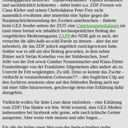
und nachdrücklich kritisierten – dabei leider u.a. ZDF-Fressen wie
Claus
Kleber
und seinen Chefredakteur Peter Frey nicht
namentlich erwähnten aber immerhin eine Spitze gegen die
Hauptnachrichtensendung des Zweiten unterbrachten – flatterte
beim GEZ-Sender seitens der ZEIT eine
Unterlassungserklärung
ein
(und einen formal wie inhaltlich hochnotpeinlichen Beitrag des
vorgeblichen Medienmagazins
ZAPP
des NDR gab es auch, der
versuchte die alles-halb-so-wild-Parole zu streuen – aber das nur
nebenbei), die das ZDF jedoch angeblich zurückgewiesen hatte.
Seither war es still um den Beitrag geworden, in dem neben
Bittner auch Stefan Kornelius von der Süddeutschen, Josef
Joffe von der Zeit sowie Günther Nonnenmacher und Klaus-Dieter
Frankenberger von der Frankfurter Allgemeinen alles andere als zu
Unrecht ihr Fett wegkriegten. Zu still. Denn so konnte das Zweite –
vielleicht in vorauseilendem Gehorsam?!? – den fraglichen Clip aus
den Archiven zensieren ohne auf den fehlenden Beitrag auch nur
mit einer Silbe hinzuweisen, geschweige denn eine Erklärung dafür
abzugeben.
Vielleicht wollen Sie liebe Leser diese einfordern – eine Erklärung
vom ZDF! Das fänden wir fein. Wohl wissend, dass GEZ-Medien
insbesondere bei facebook sehr gerne, sehr rasch kritische Geister
aussperren. Aber wenn viele motzen und oder fragen…
Für alle die bisher unser Wut-von-der-Seele-schreiben tapfer