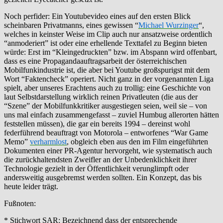
Noch perfider: Ein Youtubevideo eines auf den ersten Blick
scheinbaren Privatmanns, eines gewissen “
Michael Wurzinger
“,
welches in keinster Weise im Clip auch nur ansatzweise ordentlich
“anmoderiert” ist oder eine erhellende Texttafel zu Beginn bieten
würde: Erst im “Kleingedruckten” bzw. im Abspann wird offenbart,
dass es eine Propagandaauftragsarbeit der österreichischen
Mobilfunkindustrie ist, die aber bei Youtube großspurigst mit dem
Wort “Faktencheck” operiert. Nicht ganz in der vorgenannten Liga
spielt, aber unseres Erachtens auch zu trollig: eine Geschichte von
laut Selbstdarstellung wirklich reinen Privatleuten (die aus der
“Szene” der Mobilfunkkritiker ausgestiegen seien, weil sie – von
uns mal einfach zusammengefasst – zuviel Humbug allerorten hätten
feststellen müssen), die gar ein bereits 1994 – dereinst wohl
federführend beauftragt von Motorola – entworfenes “War Game
Memo”
verharmlost
, obgleich eben aus den im Film eingeführten
Dokumenten einer PR-Agentur hervorgeht, wie systematisch auch
die zurückhaltendsten Zweifler an der Unbedenklichkeit ihrer
Technologie gezielt in der Öffentlichkeit verunglimpft oder
andersweitig ausgebremst werden sollten. Ein Konzept, das bis
heute leider trägt.
Fußnoten:
* Stichwort SAR: Bezeichnend dass der entsprechende