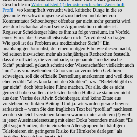
Geschichte im
Wirtschaftsteil (!) der österreichischen Zeitschrift
Profil
, wo krampfhaft versucht wird, kritische Dinge in die so
genannte Verschwörungsecke abzuschieben und dabei von
Kommentator Schoenberger offenbar gar nicht mehr gemerkt wird,
wie durchschaubar absurd seine Argumentation mitunter ist.
Regisseur Scheidsteger hätte es ihm zu folge versäumt, im Vorfeld
eines Films über Gesundheitsrisiken nicht “zuvörderst zu fragen:
Wie groß ist das Problem aus medizinischer Sicht?” Ein
unabhängiger Journalist, der einen mutigen Film wie diesen macht,
bei seinen inzwischen mehr als zehnjährigen Recherchen feststellt,
dass die offizielle, die verlautbarte, so genannte “medizinische
Sicht” punktuell gekauft scheint oder Wissenschaftler vielleicht auch
“nur” aus vorauseilendem Gehorsam zu vermuteten Gefahren
schweigen, soll die offizielle Darstellung anerkennen und weil diese
eben erzählt “alles knorke mit den Strahlen” bzw. “Bielefeld gibt es
gar nicht”, doch bitte keine Filme machen. Für alle, die es nicht
gemerkt haben sollten: die letzten beiden Halbsätze stammen nicht
aus dem Verriss des Alwin Schönberger, sind keine Zitate aus
vorstehend verlinkten Beitrag. Und ja: wir wurden gerade bewusst
sarkastisch – wenn Sie den fraglichen Text bei “profil.at” nachlesen,
werden sie leicht verstehen können warum: unter anderem (!) weil
in jener Auseinandersetzung mit einer Doku besonders markant “Es
gibt sogar Studien, die in einzelnen Altersgruppen bei häufigem
Telefonieren ein geringeres Risiko für Hirnkrebs darlegen” als
gezielten Eyecatcher gesetzt ist.