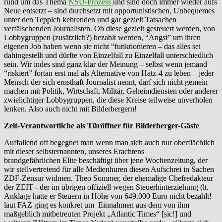
rund um das Thema
NSU-Prozess
und sind doch immer wieder aufs
Neue entsetzt – sind durchsetzt mit opportunistischen, Unbequemes
unter den Teppich kehrenden und gar gezielt Tatsachen
verfälschenden Journalisten. Ob diese gezielt gesteuert werden, von
Lobbygruppen (zusätzlich?) bezahlt werden, “Angst” um ihren
eigenen Job haben wenn sie nicht “funktionieren – das alles sei
dahingestellt und dürfte von Einzelfall zu Einzelfall unterschiedlich
sein. Wir indes sind ganz klar der Meinung – selbst wenn jemand
“riskiert” fortan erst mal als Alternative von Hatz-4 zu leben – jeder
Mensch der sich ernsthaft Journalist nennt, darf sich nicht gemein
machen mit Politik, Wirtschaft, Militär, Geheimdiensten oder anderer
zwielichtiger Lobbygruppen, die diese Kreise teilweise unverholen
lenken. Also auch nicht mit Bilderbergern!
Zeit-Verantwortliche als Türöffner für Bilderberger-Gäste
Auffallend oft begegnet man wenn man sich auch nur oberflächlich
mit dieser selbsternannten, unseres Erachtens
brandgefährlichen Elite beschäftigt über jene Wochenzeitung, der
wir stellvertretend für alle Medienhuren diesen Aufschrei in Sachen
ZDF-Zensur widmen. Theo Sommer, der ehemalige Chefredakteur
der ZEIT - der im übrigen offiziell wegen Steuerhinterziehung (lt.
Anklage hatte er Steuern in Höhe von 649.000 Euro nicht bezahlt!
laut FAZ ging es konkret um Einnahmen aus dem von ihm
maßgeblich mitbetreuten Projekt „Atlantic Times“ [sic!] und