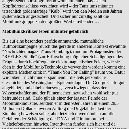
angebissenen Obstlogo fortan wohl auf einen klassischen
Kopfhöreranschluss verzichten wird – der Tanz ums mitunter
tatsächlich goldenfarbige “Kalb” wird von den Medien seit Jahren
systematisch angestachelt. Und sicher nur zufällig zählt die
Mobilfunkgruppe zu den größten Werbetreibenden…
Mobilfunkkritiker leben mitunter gefährlich
Bis auf eine besonders perfide anmutende, mutmaßliche
Rufmordkampagne (durch das gerade in anderem Kontext erwähnte
“Nachrichtenmagazin” aus Hamburg), rund um Protagonisten der
“REFLEX-Studie” (zur Erforschung möglicher Schädigungen des
Erbguts durch hochfrequente elektromagnetischer Felder, wie sie
eben in der Mobilfunk-Technologie verwendet werden) kommt eine
explizite Medienkritik in “Thank You For Calling” kaum vor. Dafür
wird aber – nicht minder spannend – die teils persönliche
Geschichte des Washingtoner Epidemiologen Dr. George Carlo gut
abgebildet, und dabei keineswegs verschwiegen, dass der
Wissenschaftler und der Filmemacher inzwischen wohl sehr gut
befreundet sind. Carlo gilt als einer der ärgsten Feinde der
Mobilfunkindustrie, seitdem er in den 90er-Jahren in einem 28,5
Millionen Dollar schweren Auftrag die Ungefährlichkeit der
Strahlung beweisen sollte, aber letztlich unversöhnlich auf die
Gefahren der Schädigung der DNA und Hirntumore bei
Vieltelefonierern hinwies. Irgendwann fanden sich hier und da