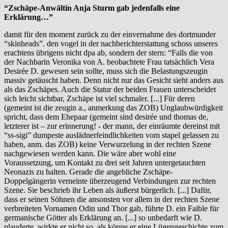
“Zschäpe-Anwältin Anja Sturm gab jedenfalls eine
Erklärung…”
damit für den moment zurück zu der einvernahme des dortmunder
“skinheads”. den vogel in der nachberichterstattung schoss unseres
erachtens übrigens nicht dpa ab, sondern der stern: “Falls die von
der Nachbarin Veronika von A. beobachtete Frau tatsächlich Vera
Desirée D. gewesen sein sollte, muss sich die Belastungszeugin
massiv getäuscht haben. Denn nicht nur das Gesicht sieht anders aus
als das Zschäpes. Auch die Statur der beiden Frauen unterscheidet
sich leicht sichtbar, Zschäpe ist viel schmaler. [...] Für deren
(gemeint ist die zeugin a., anmerkung das ZOB) Unglaubwürdigkeit
spricht, dass dem Ehepaar (gemeint sind desirée und thomas de,
letzterer ist – zur erinnerung! - der mann, der einräumte dereinst mit
“ss-sigi” dumpeste auslädnerfeindlichkeiten vom stapel gelassen zu
haben, anm. das ZOB) keine Verwurzelung in der rechten Szene
nachgewiesen werden kann. Die wäre aber wohl eine
Voraussetzung, um Kontakt zu drei seit Jahren untergetauchten
Neonazis zu halten. Gerade die angebliche Zschäpe-
Doppelgängerin verneinte überzeugend Verbindungen zur rechten
Szene. Sie beschrieb ihr Leben als äußerst bürgerlich. [...] Dafür,
dass er seinen Söhnen die ansonsten vor allem in der rechten Szene
verbreiteten Vornamen Odin und Thor gab, führte D. ein Faible für
germanische Götter als Erklärung an. [...] so unbedarft wie D.
plauderte, wirkte er nicht so, als könne er eine Lügengeschichte zum