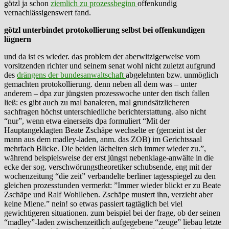
götzl ja schon
ziemlich zu prozessbeginn
offenkundig
vernachlässigenswert fand.
götzl unterbindet protokollierung selbst bei offenkundigen
lügnern
und da ist es wieder. das problem der aberwitzigerweise vom
vorsitzenden richter und seinem senat wohl nicht zuletzt aufgrund
des
drängens der bundesanwaltschaft
abgelehnten bzw. unmöglich
gemachten protokollierung. denn neben all dem was – unter
anderem – dpa zur jüngsten prozesswoche unter den tisch fallen
ließ: es gibt auch zu mal banaleren, mal grundsätzlicheren
sachfragen höchst unterschiedliche berichterstattung. also nicht
“nur”, wenn etwa einerseits dpa formuliert “Mit der
Hauptangeklagten Beate Zschäpe wechselte er (gemeint ist der
mann aus dem madley-laden, anm. das ZOB) im Gerichtssaal
mehrfach Blicke. Die beiden lächelten sich immer wieder zu.”,
während beispielsweise der erst jüngst nebenklage-anwälte in die
ecke der sog. verschwörungstheoretiker schubsende, eng mit der
wochenzeitung “die zeit” verbandelte berliner tagesspiegel zu den
gleichen prozesstunden vermerkt: ”Immer wieder blickt er zu Beate
Zschäpe und Ralf Wohlleben. Zschäpe mustert ihn, verzieht aber
keine Miene.” nein! so etwas passiert tagtäglich bei viel
gewichtigeren situationen. zum beispiel bei der frage, ob der seinen
“madley”-laden zwischenzeitlich aufgegebene “zeuge” liebau letzte