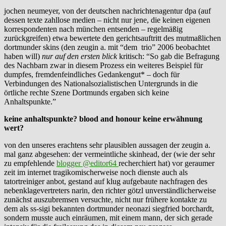
jochen neumeyer, von der deutschen nachrichtenagentur dpa (auf
dessen texte zahllose medien – nicht nur jene, die keinen eigenen
korrespondenten nach münchen entsenden – regelmäßig
zurückgreifen) etwa bewertete den gerichtsauftritt des mutmaßlichen
dortmunder skins (den zeugin a. mit “dem trio” 2006 beobachtet
haben will)
nur auf den ersten blick
kritisch: “So gab die Befragung
des Nachbarn zwar in diesem Prozess ein weiteres Beispiel für
dumpfes, fremdenfeindliches Gedankengut* – doch für
Verbindungen des Nationalsozialistischen Untergrunds in die
örtliche rechte Szene Dortmunds ergaben sich keine
Anhaltspunkte.”
keine anhaltspunkte? blood and honour keine erwähnung
wert?
von den unseres erachtens sehr plausiblen aussagen der zeugin a.
mal ganz abgesehen: der vermeintliche skinhead, der (wie der sehr
zu empfehlende
blogger @editor64
recherchiert hat) vor geraumer
zeit im internet tragikomischerweise noch dienste auch als
tatortreiniger anbot, gestand auf klug aufgebaute nachfragen des
nebenklagevertreters narin, den richter götzl unverständlicherweise
zunächst auszubremsen versuchte, nicht nur frühere kontakte zu
dem als ss-sigi bekannten dortmunder neonazi siegfried borchardt,
sondern musste auch einräumen, mit einem mann, der sich gerade