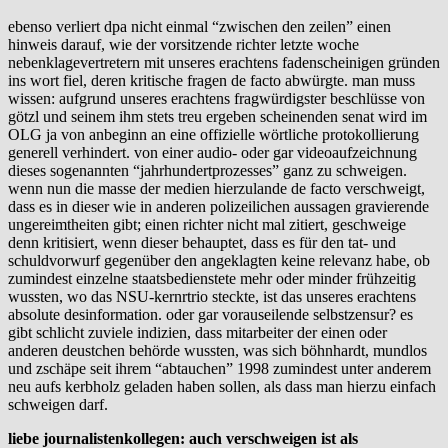
ebenso verliert dpa nicht einmal “zwischen den zeilen” einen
hinweis darauf, wie der vorsitzende richter letzte woche
nebenklagevertretern mit unseres erachtens fadenscheinigen gründen
ins wort fiel, deren kritische fragen de facto abwürgte. man muss
wissen: aufgrund unseres erachtens fragwürdigster beschlüsse von
götzl und seinem ihm stets treu ergeben scheinenden senat wird im
OLG ja von anbeginn an eine offizielle wörtliche protokollierung
generell verhindert. von einer audio- oder gar videoaufzeichnung
dieses sogenannten “jahrhundertprozesses” ganz zu schweigen.
wenn nun die masse der medien hierzulande de facto verschweigt,
dass es in dieser wie in anderen polizeilichen aussagen gravierende
ungereimtheiten gibt; einen richter nicht mal zitiert, geschweige
denn kritisiert, wenn dieser behauptet, dass es für den tat- und
schuldvorwurf gegenüber den angeklagten keine relevanz habe, ob
zumindest einzelne staatsbedienstete mehr oder minder frühzeitig
wussten, wo das NSU-kernrtrio steckte, ist das unseres erachtens
absolute desinformation. oder gar vorauseilende selbstzensur? es
gibt schlicht zuviele indizien, dass mitarbeiter der einen oder
anderen deustchen behörde wussten, was sich böhnhardt, mundlos
und zschäpe seit ihrem “abtauchen” 1998 zumindest unter anderem
neu aufs kerbholz geladen haben sollen, als dass man hierzu einfach
schweigen darf.
liebe journalistenkollegen: auch verschweigen ist als