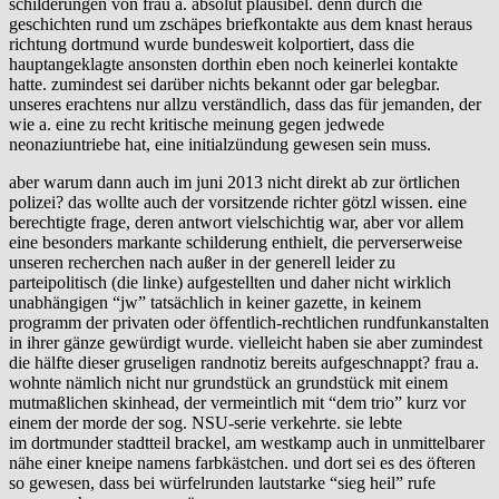
schilderungen von frau a. absolut plausibel. denn durch die
geschichten rund um zschäpes briefkontakte aus dem knast heraus
richtung dortmund wurde bundesweit kolportiert, dass die
hauptangeklagte ansonsten dorthin eben noch keinerlei kontakte
hatte. zumindest sei darüber nichts bekannt oder gar belegbar.
unseres erachtens nur allzu verständlich, dass das für jemanden, der
wie a. eine zu recht kritische meinung gegen jedwede
neonaziuntriebe hat, eine initialzündung gewesen sein muss.
aber warum dann auch im juni 2013 nicht direkt ab zur örtlichen
polizei? das wollte auch der vorsitzende richter götzl wissen. eine
berechtigte frage, deren antwort vielschichtig war, aber vor allem
eine besonders markante schilderung enthielt, die perverserweise
unseren recherchen nach außer in der generell leider zu
parteipolitisch (die linke) aufgestellten und daher nicht wirklich
unabhängigen “jw” tatsächlich in keiner gazette, in keinem
programm der privaten oder öffentlich-rechtlichen rundfunkanstalten
in ihrer gänze gewürdigt wurde. vielleicht haben sie aber zumindest
die hälfte dieser gruseligen randnotiz bereits aufgeschnappt? frau a.
wohnte nämlich nicht nur grundstück an grundstück mit einem
mutmaßlichen skinhead, der vermeintlich mit “dem trio” kurz vor
einem der morde der sog. NSU-serie verkehrte. sie lebte
im dortmunder stadtteil brackel, am westkamp auch in unmittelbarer
nähe einer kneipe namens farbkästchen. und dort sei es des öfteren
so gewesen, dass bei würfelrunden lautstarke “sieg heil” rufe