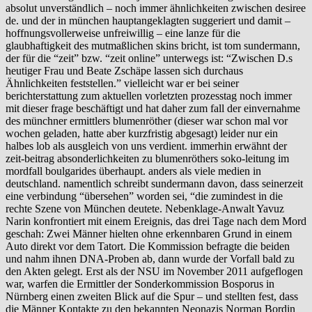
absolut unverständlich – noch immer ähnlichkeiten zwischen desiree
de. und der in münchen hauptangeklagten suggeriert und damit –
hoffnungsvollerweise unfreiwillig – eine lanze für die
glaubhaftigkeit des mutmaßlichen skins bricht, ist tom sundermann,
der für die “zeit” bzw. “zeit online” unterwegs ist: “Zwischen D.s
heutiger Frau und Beate Zschäpe lassen sich durchaus
Ähnlichkeiten feststellen.” vielleicht war er bei seiner
berichterstattung zum aktuellen vorletzten prozesstag noch immer
mit dieser frage beschäftigt und hat daher zum fall der einvernahme
des münchner ermittlers blumenröther (dieser war schon mal vor
wochen geladen, hatte aber kurzfristig abgesagt) leider nur ein
halbes lob als ausgleich von uns verdient. immerhin erwähnt der
zeit-beitrag absonderlichkeiten zu blumenröthers soko-leitung im
mordfall boulgarides überhaupt. anders als viele medien in
deutschland. namentlich schreibt sundermann davon, dass seinerzeit
eine verbindung “übersehen” worden sei, “die zumindest in die
rechte Szene von München deutete. Nebenklage-Anwalt Yavuz
Narin konfrontiert mit einem Ereignis, das drei Tage nach dem Mord
geschah: Zwei Männer hielten ohne erkennbaren Grund in einem
Auto direkt vor dem Tatort. Die Kommission befragte die beiden
und nahm ihnen DNA-Proben ab, dann wurde der Vorfall bald zu
den Akten gelegt. Erst als der NSU im November 2011 aufgeflogen
war, warfen die Ermittler der Sonderkommission Bosporus in
Nürnberg einen zweiten Blick auf die Spur – und stellten fest, dass
die Männer Kontakte zu den bekannten Neonazis Norman Bordin