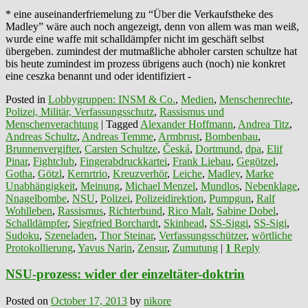
* eine auseinanderfriemelung zu “Über die Verkaufstheke des
Madley” wäre auch noch angezeigt, denn von allem was man weiß,
wurde eine waffe mit schalldämpfer nicht im geschäft selbst
übergeben. zumindest der mutmaßliche abholer carsten schultze hat
bis heute zumindest im prozess übrigens auch (noch) nie konkret
eine ceszka benannt und oder identifiziert -
Posted in
Lobbygruppen: INSM & Co.
,
Medien
,
Menschenrechte
,
Polizei, Militär, Verfassungsschutz
,
Rassismus und
Menschenverachtung
|
Tagged
Alexander Hoffmann
,
Andrea Titz
,
Andreas Schultz
,
Andreas Temme
,
Armbrust
,
Bombenbau
,
Brunnenvergifter
,
Carsten Schultze
,
Česká
,
Dortmund
,
dpa
,
Elif
Pinar
,
Fightclub
,
Fingerabdruckkartei
,
Frank Liebau
,
Gegötzel
,
Gotha
,
Götzl
,
Kernrtrio
,
Kreuzverhör
,
Leiche
,
Madley
,
Marke
Unabhängigkeit
,
Meinung
,
Michael Menzel
,
Mundlos
,
Nebenklage
,
Nnagelbombe
,
NSU
,
Polizei
,
Polizeidirektion
,
Pumpgun
,
Ralf
Wohlleben
,
Rassismus
,
Richterbund
,
Rico Malt
,
Sabine Dobel
,
Schalldämpfer
,
Siegfried Borchardt
,
Skinhead
,
SS-Siggi
,
SS-Sigi
,
Sudoku
,
Szeneladen
,
Thor Steinar
,
Verfassungsschützer
,
wörtliche
Protokollierung
,
Yavus Narin
,
Zensur
,
Zumutung
|
1
Reply
NSU-prozess: wider der einzeltäter-doktrin
Posted on
October 17, 2013
by
nikore