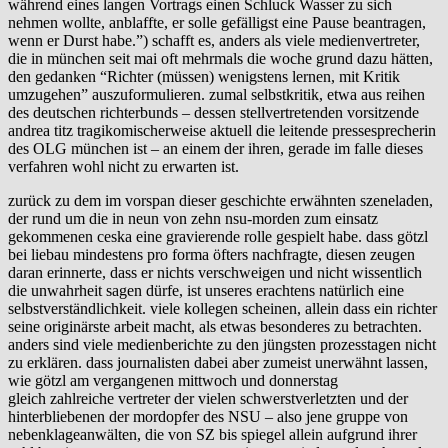
während eines langen Vortrags einen Schluck Wasser zu sich
nehmen wollte, anblaffte, er solle gefälligst eine Pause beantragen,
wenn er Durst habe.”) schafft es, anders als viele medienvertreter,
die in münchen seit mai oft mehrmals die woche grund dazu hätten,
den gedanken “Richter (müssen) wenigstens lernen, mit Kritik
umzugehen” auszuformulieren. zumal selbstkritik, etwa aus reihen
des deutschen richterbunds – dessen stellvertretenden vorsitzende
andrea titz tragikomischerweise aktuell die leitende pressesprecherin
des OLG münchen ist – an einem der ihren, gerade im falle dieses
verfahren wohl nicht zu erwarten ist.
zurück zu dem im vorspan dieser geschichte erwähnten szeneladen,
der rund um die in neun von zehn nsu-morden zum einsatz
gekommenen ceska eine gravierende rolle gespielt habe. dass götzl
bei liebau mindestens pro forma öfters nachfragte, diesen zeugen
daran erinnerte, dass er nichts verschweigen und nicht wissentlich
die unwahrheit sagen dürfe, ist unseres erachtens natürlich eine
selbstverständlichkeit. viele kollegen scheinen, allein dass ein richter
seine originärste arbeit macht, als etwas besonderes zu betrachten.
anders sind viele medienberichte zu den jüngsten prozesstagen nicht
zu erklären. dass journalisten dabei aber zumeist unerwähnt lassen,
wie götzl am vergangenen mittwoch und donnerstag
gleich zahlreiche vertreter der vielen schwerstverletzten und der
hinterbliebenen der mordopfer des NSU – also jene gruppe von
nebenklageanwälten, die von SZ bis spiegel allein aufgrund ihrer