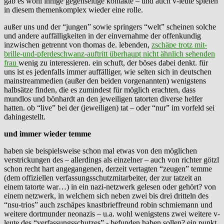
gab es wohl innige gegenseitige kontakte – und auch v-leute spielen
in diesem themenkomplex wieder eine rolle.
außer uns und der “jungen” sowie springers “welt” scheinen solche
und andere auffälligkeiten in der einvernahme der offenkundig
inzwischen getrennt von thomas de. lebenden,
zschäpe trotz mit-
brille-und-pferdeschwanz-auftritt überhaupt nicht ähnlich sehenden
frau
wenig zu interessieren. ein schuft, der böses dabei denkt. für
uns ist es jedenfalls immer auffälliger, wie selten sich in deutschen
mainstreammedien (außer den beiden vorgenannten) wenigstens
halbsätze finden, die es zumindest für möglich erachten, dass
mundlos und bönhardt an den jeweiligen tatorten diverse helfer
hatten. ob “live” bei der (jeweiligen) tat – oder “nur” im vorfeld sei
dahingestellt.
und immer wieder temme
haben sie beispielsweise schon mal etwas von den möglichen
verstrickungen des – allerdings als einzelner – auch von richter götzl
schon recht hart angegangenen, derzeit vertagten “zeugen” temme
(dem offiziellen verfassungsschutzmitarbeiter, der zur tatzeit an
einem tatorte war…) in ein nazi-netzwerk gelesen oder gehört? von
einem netzwerk, in welchem sich neben zwei bis drei dritteln des
“nsu-trios” auch zschäpes knastbrieffreund robin schmiemann und
weitere dortmunder neonazis – u.a. wohl wenigstens zwei weitere v-
leute des “verfassungsschutzes” - befunden haben sollen? ein punkt,