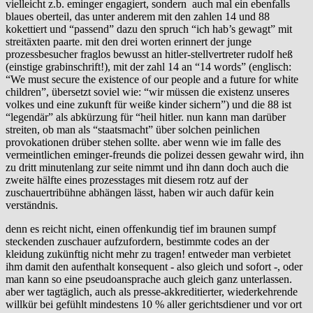
vielleicht z.b. eminger engagiert, sondern auch mal ein ebenfalls
blaues oberteil, das unter anderem mit den zahlen 14 und 88
kokettiert und “passend” dazu den spruch “ich hab’s gewagt” mit
streitäxten paarte. mit den drei worten erinnert der junge
prozessbesucher fraglos bewusst an hitler-stellvertreter rudolf heß
(einstige grabinschrift!), mit der zahl 14 an “14 words” (englisch:
“We must secure the existence of our people and a future for white
children”, übersetzt soviel wie: “wir müssen die existenz unseres
volkes und eine zukunft für weiße kinder sichern”) und die 88 ist
“legendär” als abkürzung für “heil hitler. nun kann man darüber
streiten, ob man als “staatsmacht” über solchen peinlichen
provokationen drüber stehen sollte. aber wenn wie im falle des
vermeintlichen eminger-freunds die polizei dessen gewahr wird, ihn
zu dritt minutenlang zur seite nimmt und ihn dann doch auch die
zweite hälfte eines prozesstages mit diesem rotz auf der
zuschauertribühne abhängen lässt, haben wir auch dafür kein
verständnis.
denn es reicht nicht, einen offenkundig tief im braunen sumpf
steckenden zuschauer aufzufordern, bestimmte codes an der
kleidung zukünftig nicht mehr zu tragen! entweder man verbietet
ihm damit den aufenthalt konsequent - also gleich und sofort -, oder
man kann so eine pseudoansprache auch gleich ganz unterlassen.
aber wer tagtäglich, auch als presse-akkreditierter, wiederkehrende
willkür bei gefühlt mindestens 10 % aller gerichtsdiener und vor ort