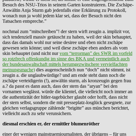
Besuch des NSU-Trios in seinem Garten konstruieren. Die Zschäpe-
Anwältin Anja Sturm gab jedenfalls eine Erklärung zu Protokoll,
wonach nun ja wohl jedem klar sei, dass der Besuch nicht den
Tatsachen entspreche.”
nochmal zum “mitschreiben”! der stern wirft zeugin a. implizit vor,
sich tendenziell massiv getäuscht zu haben, weil der skin behauptet,
dass das damals wohl nur seine desiree und eben nicht zschäpe
gewesen sein könne; und weil diese zschäpe eben anders als vom
skin behauptet (und nicht nur
vom “terrorman” des SWR im vorfeld
so rotzfrech offenkundig im sinne des BKA und vermeintlich auch
der bundesanwaltschaft mittels herumgezwitschere vervielfachten
meinungsmache)
dies augenscheinlich nun “doch” nicht stimmt, ist
zeugin a. die unglaubwürdige? und am ende steht dann noch die
zschäpe verteidigerin (!), anwältin sturm, als kronzeugin gegen frau
a.? da passt es dann auch, dass der stern das “aryan” bei den
vornamen weglässt. würde die klientel, die vielleicht noch immer an
die authentizität der hitler-tagebücher glaubt oder hofft, dass nicht
der stern selbst, sondern die mit presseplatz-losglück gesegnete, zur
gleichen verlagsgruppe zählende “brigitte” aus münchen berichtet,
vielleicht auch zu sehr verunsichern.
diesmal erschien er, der ermittler blumenröther
einer der wenigen mainstraemjournalisten. der übrigens – für uns