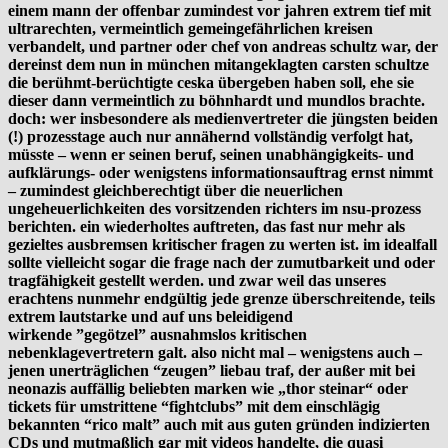
einem mann
der offenbar zumindest vor jahren extrem tief mit
ultrarechten, vermeintlich gemeingefährlichen kreisen
verbandelt, und partner oder chef von andreas schultz war, der
dereinst dem nun in münchen mitangeklagten carsten schultze
die berühmt-berüchtigte ceska übergeben haben soll, ehe sie
dieser dann vermeintlich zu böhnhardt und mundlos brachte.
doch:
wer insbesondere als medienvertreter die jüngsten beiden
(!) prozesstage auch nur annähernd vollständig verfolgt hat,
müsste – wenn er seinen beruf, seinen unabhängigkeits- und
aufklärungs- oder wenigstens informationsauftrag ernst nimmt
– zumindest gleichberechtigt über die neuerlichen
ungeheuerlichkeiten des vorsitzenden richters im nsu-prozess
berichten. ein wiederholtes auftreten, das fast nur mehr als
gezieltes ausbremsen kritischer fragen
zu werten ist. im idealfall
sollte vielleicht sogar die frage nach der zumutbarkeit und oder
tragfähigkeit gestellt werden. und zwar weil das unseres
erachtens nunmehr endgültig jede grenze überschreitende, teils
extrem lautstarke und auf uns beleidigend
wirkende ”gegötzel” ausnahmslos kritischen
nebenklagevertretern galt. also
nicht mal – wenigstens auch –
jenen unerträglichen “zeugen” liebau traf, der außer mit bei
neonazis auffällig beliebten marken wie „thor steinar“ oder
tickets für umstrittene “fightclubs” mit dem einschlägig
bekannten “rico malt” auch mit aus guten gründen indizierten
CDs und mutmaßlich gar mit videos handelte, die quasi