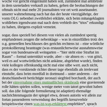
woche vor gericht eingeräumt haben soll, zumindest mal armbrüste
in dem szeneladen verkauft zu haben, gehen die beobachtungen der
oftmals nicht mal mehr 20 journalisten vor ort weit auseinander.
unserer wahrnehmung nach hat das der heute vierzigjährige, der
vorm OLG nebenbei zweifelsfrei erklärte, sich beim mitangeklagten
wohlleben irgendwann mal nach dem verbleib des “trios” erkundigt
zu haben, übrigens explizit verneint.
sogar, dass speziell bei diesem von vielen als zumindest sperrig
empfundenen zeugen die nebenklage – was in einzelfällen trotz des
o.g. generellen beschlusses des gerichts rechtens ist – eine wörtliche
protokollierung beantragte (was erstaunlicherweise ausnahmsweise
sogar von bundesanwalt weingarten – “hier steht eine Straftat im
Raum” – formal unterstützt wurde, aber – sie ahnen es – von götzl,
weil es auf wortwörtliches nicht ankäme, abgelehnt wurde), finden
viele kollegen offenkundig nicht mal eine silbe wert. auch nicht,
dass es der vorsitzende richter dieser tage ebenfalls als irrelevant
einstufte, dass beim mordfall in dortmund – unter anderem – der
deutschlandweit berüchtigte neonazi siegfried borchardt, der auch
bei der
einvernahme eines mutmaßlichen skinheads
eine gravierende
rolle hätten spielen sollen, wenige meter vom tatort gewohnt haben
soll. das (die folgende formulierung ist adaptiert) ehemalige
nachrichtenmagazin der spiegel etwa, dessen autorin wir allein zur
fortan passenderen verwendung des begriffs kreuzverhör
beispielsweise einen
was-ist-was-erklärtext
empfehlen*, sprach