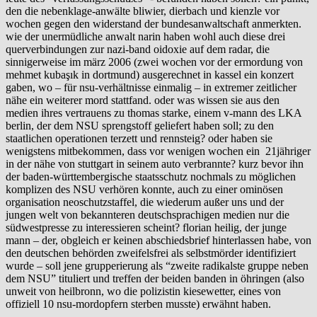
den die nebenklage-anwälte bliwier, dierbach und kienzle vor
wochen gegen den widerstand der bundesanwaltschaft anmerkten.
wie der unermüdliche anwalt narin haben wohl auch diese drei
querverbindungen zur nazi-band oidoxie auf dem radar, die
sinnigerweise im märz 2006 (zwei wochen vor der ermordung von
mehmet kubaşık in dortmund) ausgerechnet in kassel ein konzert
gaben, wo – für nsu-verhältnisse einmalig – in extremer zeitlicher
nähe ein weiterer mord stattfand. oder was wissen sie aus den
medien ihres vertrauens zu thomas starke, einem v-mann des LKA
berlin, der dem NSU sprengstoff geliefert haben soll; zu den
staatlichen operationen terzett und rennsteig? oder haben sie
wenigstens mitbekommen, dass vor wenigen wochen ein 21jähriger
in der nähe von stuttgart in seinem auto verbrannte? kurz bevor ihn
der baden-württembergische staatsschutz nochmals zu möglichen
komplizen des NSU verhören konnte, auch zu einer ominösen
organisation neoschutzstaffel, die wiederum außer uns und der
jungen welt von bekannteren deutschsprachigen medien nur die
südwestpresse zu interessieren scheint? florian heilig, der junge
mann – der, obgleich er keinen abschiedsbrief hinterlassen habe, von
den deutschen behörden zweifelsfrei als selbstmörder identifiziert
wurde – soll jene grupperierung als “zweite radikalste gruppe neben
dem NSU” tituliert und treffen der beiden banden in öhringen (also
unweit von heilbronn, wo die polizistin kiesewetter, eines von
offiziell 10 nsu-mordopfern sterben musste) erwähnt haben.