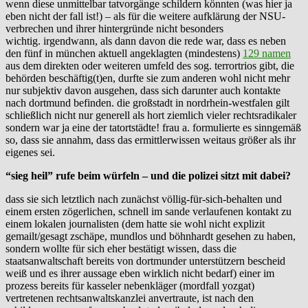
wenn diese unmittelbar tatvorgänge schildern könnten (was hier ja
eben nicht der fall ist!) – als für die weitere aufklärung der NSU-
verbrechen und ihrer hintergründe nicht besonders
wichtig. irgendwann, als dann davon die rede war, dass es neben
den fünf in münchen aktuell angeklagten (mindestens)
129 namen
aus dem direkten oder weiteren umfeld des sog. terrortrios gibt, die
behörden beschäftig(t)en, durfte sie zum anderen wohl nicht mehr
nur subjektiv davon ausgehen, dass sich darunter auch kontakte
nach dortmund befinden. die großstadt in nordrhein-westfalen gilt
schließlich nicht nur generell als hort ziemlich vieler rechtsradikaler
sondern war ja eine der tatortstädte! frau a. formulierte es sinngemäß
so, dass sie annahm, dass das ermittlerwissen weitaus größer als ihr
eigenes sei.
“sieg heil” rufe beim würfeln – und die polizei sitzt mit dabei?
dass sie sich letztlich nach zunächst völlig-für-sich-behalten und
einem ersten zögerlichen, schnell im sande verlaufenen kontakt zu
einem lokalen journalisten (dem hatte sie wohl nicht explizit
gemailt/gesagt zschäpe, mundlos und böhnhardt gesehen zu haben,
sondern wollte für sich eher bestätigt wissen, dass die
staatsanwaltschaft bereits von dortmunder unterstützern bescheid
weiß und es ihrer aussage eben wirklich nicht bedarf) einer im
prozess bereits für kasseler nebenkläger (mordfall yozgat)
vertretenen rechtsanwaltskanzlei anvertraute, ist nach den