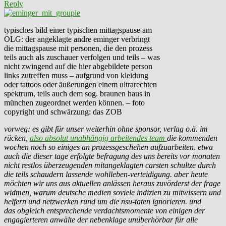
Reply
typisches bild einer typischen mittagspause am
OLG: der angeklagte andre eminger verbringt
die mittagspause mit personen, die den prozess
teils auch als zuschauer verfolgen und teils – was
nicht zwingend auf die hier abgebildete person
links zutreffen muss – aufgrund von kleidung
oder tattoos oder äußerungen einem ultrarechten
spektrum, teils auch dem sog. braunen haus in
münchen zugeordnet werden können. – foto
copyright und schwärzung: das ZOB
vorweg: es gibt für unser weiterhin ohne sponsor, verlag o.ä. im
rücken,
also absolut unabhängig arbeitendes team
die kommenden
wochen noch so einiges an prozessgeschehen aufzuarbeiten. etwa
auch die dieser tage erfolgte befragung des uns bereits vor monaten
nicht restlos überzeugenden mitangeklagten carsten schultze durch
die teils schaudern lassende wohlleben-verteidigung. aber heute
möchten wir uns aus aktuellen anlässen heraus zuvörderst der frage
widmen, warum deutsche medien soviele indizien zu mitwissern und
helfern und netzwerken rund um die nsu-taten ignorieren. und
das obgleich entsprechende verdachtsmomente von einigen der
engagierteren anwälte der nebenklage unüberhörbar für alle