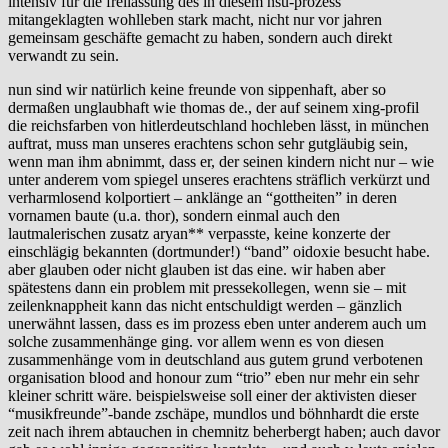
intensiv für die freilassung des in diesem nsu-prozess
mitangeklagten wohlleben stark macht, nicht nur vor jahren
gemeinsam geschäfte gemacht zu haben, sondern auch direkt
verwandt zu sein.
nun sind wir natürlich keine freunde von sippenhaft, aber so
dermaßen unglaubhaft wie thomas de., der auf seinem xing-profil
die reichsfarben von hitlerdeutschland hochleben lässt, in münchen
auftrat, muss man unseres erachtens schon sehr gutgläubig sein,
wenn man ihm abnimmt, dass er, der seinen kindern nicht nur – wie
unter anderem vom spiegel unseres erachtens sträflich verkürzt und
verharmlosend kolportiert – anklänge an “gottheiten” in deren
vornamen baute (u.a. thor), sondern einmal auch den
lautmalerischen zusatz aryan** verpasste, keine konzerte der
einschlägig bekannten (dortmunder!) “band” oidoxie besucht habe.
aber glauben oder nicht glauben ist das eine. wir haben aber
spätestens dann ein problem mit pressekollegen, wenn sie – mit
zeilenknappheit kann das nicht entschuldigt werden – gänzlich
unerwähnt lassen, dass es im prozess eben unter anderem auch um
solche zusammenhänge ging. vor allem wenn es von diesen
zusammenhänge vom in deutschland aus gutem grund verbotenen
organisation blood and honour zum “trio” eben nur mehr ein sehr
kleiner schritt wäre. beispielsweise soll einer der aktivisten dieser
“musikfreunde”-bande zschäpe, mundlos und böhnhardt die erste
zeit nach ihrem abtauchen in chemnitz beherbergt haben; auch davor