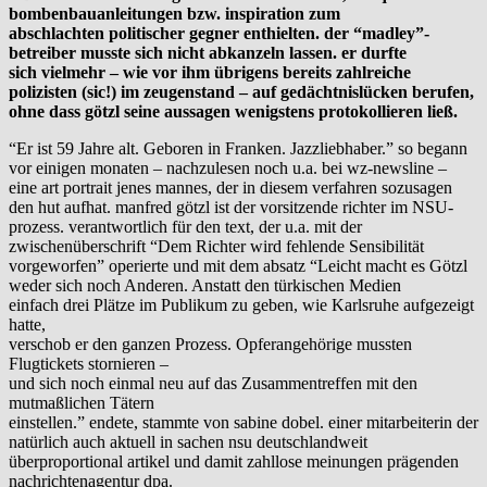
bombenbauanleitungen bzw. inspiration zum
abschlachten politischer gegner enthielten. der
“madley”-
betreiber musste sich nicht abkanzeln lassen. er durfte
sich vielmehr –
wie vor ihm übrigens bereits zahlreiche
polizisten (sic!) im zeugenstand – auf gedächtnislücken berufen,
ohne dass götzl seine aussagen wenigstens protokollieren ließ.
“Er ist 59 Jahre alt. Geboren in Franken. Jazzliebhaber.” so begann
vor einigen monaten – nachzulesen noch u.a. bei wz-newsline –
eine art portrait jenes mannes, der in diesem verfahren sozusagen
den hut aufhat. manfred götzl ist der vorsitzende richter im NSU-
prozess. verantwortlich für den text, der u.a. mit der
zwischenüberschrift “Dem Richter wird fehlende Sensibilität
vorgeworfen” operierte und mit dem absatz “Leicht macht es Götzl
weder sich noch Anderen. Anstatt den türkischen Medien
einfach drei Plätze im Publikum zu geben, wie Karlsruhe aufgezeigt
hatte,
verschob er den ganzen Prozess. Opferangehörige mussten
Flugtickets stornieren –
und sich noch einmal neu auf das Zusammentreffen mit den
mutmaßlichen Tätern
einstellen.” endete, stammte von sabine dobel. einer mitarbeiterin der
natürlich auch aktuell in sachen nsu deutschlandweit
überproportional artikel und damit zahllose meinungen prägenden
nachrichtenagentur dpa.