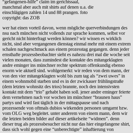
“gefangenen-hilfe” claim im gerichtssaal,
manchmal aber auch mit shirts auf denen u.a. die
einschlägigen zahlen 14 und 88 prangen. foto
copyright: das ZOB
wer hat einen vorteil davon, wenn mögliche querverbindungen des
nsu nach münchen nicht vollends zur sprache kommen, selbst vor
gericht nicht hinterfragt werden können? wir wissen es wirklich
nicht, sind aber vergangenen dienstag einmal mehr mit einem extrem
schalen nachgeschmack aus einem prozesstag gegangen. denn jeder
ernsthafte prozessbeobachter sieht es nahezu drei mal die woche seit
vielen monaten, dass zumindest die kontakte des mitangeklagten
andre eminger ins münchner rechte spektrum offenkundig ebenso
enorm wie aktuell sind. wohlgemerkt: wir reden von dem mann, der
von den vier mitangeklagten wohl bis zum tag als “zwei uwes” in
einem wohnmobil starben und es in der zwickauer frühlingstraße
(dem letzten wohnsitz des trios) brannte, noch den intensivsten
kontakt mit dem “trio” gehabt haben soll. jener andre eminger feierte
dem vernehmen nach vor wochen im münchner “braunen haus”
partys und wird fast täglich in der mittagspause und nach
prozessende von oftmals dubios wirkenden personen umgarnt bzw.
vom OLG weg begleitet. unter anderem von einem mann, dem wir
die letzten beiden bilder auf dieser artikelseite “widmen”. denn
dieser trug als prozessbesucher nicht nur das hier eingefangene shirt,
dass sich wohl gegen eine “unberechtigte” inhaftierung von