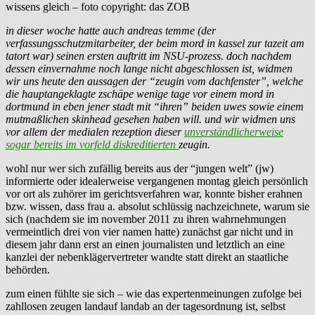
wissens gleich – foto copyright: das ZOB
in dieser woche hatte auch andreas temme (der
verfassungsschutzmitarbeiter, der beim mord in kassel zur tazeit am
tatort war) seinen ersten auftritt im NSU-prozess. doch nachdem
dessen einvernahme noch lange nicht abgeschlossen ist, widmen
wir uns heute den aussagen der “zeugin vom dachfenster”, welche
die hauptangeklagte zschäpe wenige tage vor einem mord in
dortmund in eben jener stadt mit “ihren” beiden uwes sowie einem
mutmaßlichen skinhead gesehen haben will. und wir widmen uns
vor allem der medialen rezeption dieser
unverständlicherweise
sogar bereits im vorfeld diskreditierten
zeugin.
wohl nur wer sich zufällig bereits aus der “jungen welt” (jw)
informierte oder idealerweise vergangenen montag gleich persönlich
vor ort als zuhörer im gerichtsverfahren war, konnte bisher erahnen
bzw. wissen, dass frau a. absolut schlüssig nachzeichnete, warum sie
sich (nachdem sie im november 2011 zu ihren wahrnehmungen
vermeintlich drei von vier namen hatte) zunächst gar nicht und in
diesem jahr dann erst an einen journalisten und letztlich an eine
kanzlei der nebenklägervertreter wandte statt direkt an staatliche
behörden.
zum einen fühlte sie sich – wie das expertenmeinungen zufolge bei
zahllosen zeugen landauf landab an der tagesordnung ist, selbst