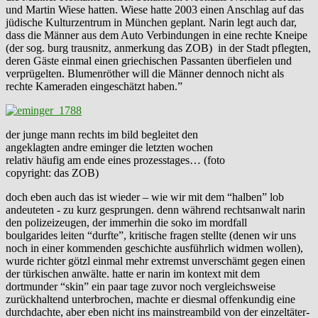
und Martin Wiese hatten. Wiese hatte 2003 einen Anschlag auf das
jüdische Kulturzentrum in München geplant. Narin legt auch dar,
dass die Männer aus dem Auto Verbindungen in eine rechte Kneipe
(der sog. burg trausnitz, anmerkung das ZOB) in der Stadt pflegten,
deren Gäste einmal einen griechischen Passanten überfielen und
verprügelten. Blumenröther will die Männer dennoch nicht als
rechte Kameraden eingeschätzt haben.”
der junge mann rechts im bild begleitet den
angeklagten andre eminger die letzten wochen
relativ häufig am ende eines prozesstages… (foto
copyright: das ZOB)
doch eben auch das ist wieder – wie wir mit dem “halben” lob
andeuteten - zu kurz gesprungen. denn während rechtsanwalt narin
den polizeizeugen, der immerhin die soko im mordfall
boulgarides leiten “durfte”, kritische fragen stellte (denen wir uns
noch in einer kommenden geschichte ausführlich widmen wollen),
wurde richter götzl einmal mehr extremst unverschämt gegen einen
der türkischen anwälte. hatte er narin im kontext mit dem
dortmunder “skin” ein paar tage zuvor noch vergleichsweise
zurückhaltend unterbrochen, machte er diesmal offenkundig eine
durchdachte, aber eben nicht ins mainstreambild von der einzeltäter-