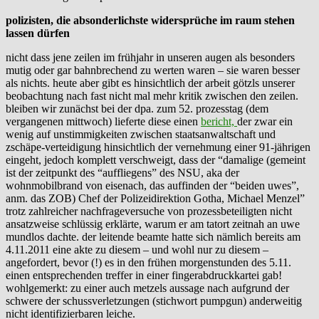
polizisten, die absonderlichste widersprüche im raum stehen
lassen dürfen
nicht dass jene zeilen im frühjahr in unseren augen als besonders
mutig oder gar bahnbrechend zu werten waren – sie waren besser
als nichts. heute aber gibt es hinsichtlich der arbeit götzls unserer
beobachtung nach fast nicht mal mehr kritik zwischen den zeilen.
bleiben wir zunächst bei der dpa. zum 52. prozesstag (dem
vergangenen mittwoch) lieferte diese einen
bericht,
der zwar ein
wenig auf unstimmigkeiten zwischen staatsanwaltschaft und
zschäpe-verteidigung hinsichtlich der vernehmung einer 91-jährigen
eingeht, jedoch komplett verschweigt, dass der “damalige (gemeint
ist der zeitpunkt des “auffliegens” des NSU, aka der
wohnmobilbrand von eisenach, das auffinden der “beiden uwes”,
anm. das ZOB) Chef der Polizeidirektion Gotha, Michael Menzel”
trotz zahlreicher nachfrageversuche von prozessbeteiligten nicht
ansatzweise schlüssig erklärte, warum er am tatort zeitnah an uwe
mundlos dachte. der leitende beamte hatte sich nämlich bereits am
4.11.2011 eine akte zu diesem – und wohl nur zu diesem –
angefordert, bevor (!) es in den frühen morgenstunden des 5.11.
einen entsprechenden treffer in einer fingerabdruckkartei gab!
wohlgemerkt: zu einer auch metzels aussage nach aufgrund der
schwere der schussverletzungen (stichwort pumpgun) anderweitig
nicht identifizierbaren leiche.