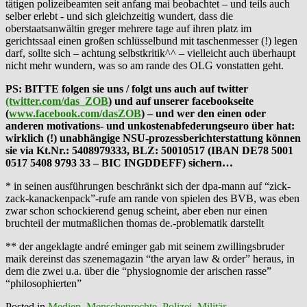
tätigen polizeibeamten seit anfang mai beobachtet – und teils auch
selber erlebt - und sich gleichzeitig wundert, dass die
oberstaatsanwältin greger mehrere tage auf ihren platz im
gerichtssaal einen großen schlüsselbund mit taschenmesser (!) legen
darf, sollte sich – achtung selbstkritik^^ – vielleicht auch überhaupt
nicht mehr wundern, was so am rande des OLG vonstatten geht.
PS: BITTE folgen sie uns / folgt uns auch auf twitter
(twitter.com/das_ZOB
) und auf unserer facebookseite
(
www.facebook.com/dasZOB
) – und wer den einen oder
anderen motivations- und unkostenabfederungseuro über hat:
wirklich (!) unabhängige NSU-prozessberichterstattung können
sie via Kt.Nr.: 5408979333, BLZ: 50010517 (IBAN DE78 5001
0517 5408 9793 33 – BIC INGDDEFF) sichern…
* in seinen ausführungen beschränkt sich der dpa-mann auf “zick-
zack-kanackenpack”-rufe am rande von spielen des BVB, was eben
zwar schon schockierend genug scheint, aber eben nur einen
bruchteil der mutmaßlichen thomas de.-problematik darstellt
** der angeklagte andré eminger gab mit seinem zwillingsbruder
maik dereinst das szenemagazin “the aryan law & order” heraus, in
dem die zwei u.a. über die “physiognomie der arischen rasse”
“philosophierten”
Posted in
Medien
,
Menschenrechte
,
Polizei, Militär,