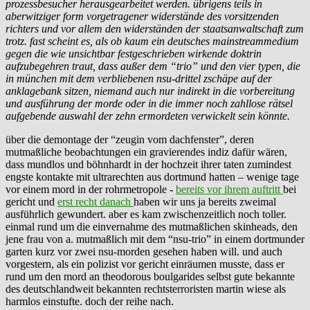
prozessbesucher herausgearbeitet werden. übrigens teils in
aberwitziger form vorgetragener widerstände des vorsitzenden
richters und vor allem den widerständen der staatsanwaltschaft zum
trotz. fast scheint es, als ob kaum ein deutsches mainstreammedium
gegen die wie unsichtbar festgeschrieben wirkende doktrin
aufzubegehren traut, dass außer dem “trio” und den vier typen, die
in münchen mit dem verbliebenen nsu-drittel zschäpe auf der
anklagebank sitzen, niemand auch nur indirekt in die vorbereitung
und ausführung der morde oder in die immer noch zahllose rätsel
aufgebende auswahl der zehn ermordeten verwickelt sein könnte.
über die demontage der “zeugin vom dachfenster”, deren
mutmaßliche beobachtungen ein gravierendes indiz dafür wären,
dass mundlos und böhnhardt in der hochzeit ihrer taten zumindest
engste kontakte mit ultrarechten aus dortmund hatten – wenige tage
vor einem mord in der rohrmetropole -
bereits vor ihrem auftritt
bei
gericht und
erst recht danach
haben wir uns ja bereits zweimal
ausführlich gewundert. aber es kam zwischenzeitlich noch toller.
einmal rund um die einvernahme des mutmaßlichen skinheads, den
jene frau von a. mutmaßlich mit dem “nsu-trio” in einem dortmunder
garten kurz vor zwei nsu-morden gesehen haben will. und auch
vorgestern, als ein polizist vor gericht einräumen musste, dass er
rund um den mord an theodorous boulgarides selbst gute bekannte
des deutschlandweit bekannten rechtsterroristen martin wiese als
harmlos einstufte. doch der reihe nach.