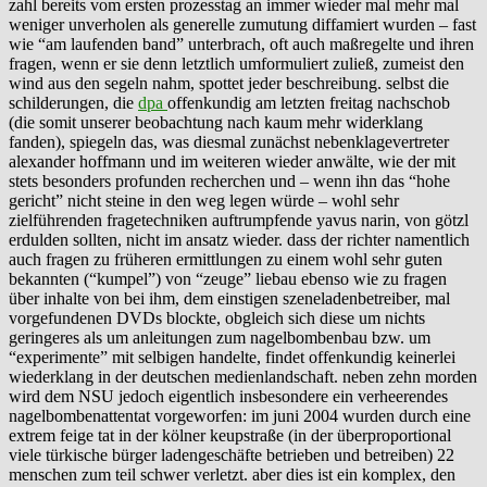
zahl bereits vom ersten prozesstag an immer wieder mal mehr mal
weniger unverholen als generelle zumutung diffamiert wurden – fast
wie “am laufenden band” unterbrach, oft auch maßregelte und ihren
fragen, wenn er sie denn letztlich umformuliert zuließ, zumeist den
wind aus den segeln nahm, spottet jeder beschreibung. selbst die
schilderungen, die
dpa
offenkundig am letzten freitag nachschob
(die somit unserer beobachtung nach kaum mehr widerklang
fanden), spiegeln das, was diesmal zunächst nebenklagevertreter
alexander hoffmann und im weiteren wieder anwälte, wie der mit
stets besonders profunden recherchen und – wenn ihn das “hohe
gericht” nicht steine in den weg legen würde – wohl sehr
zielführenden fragetechniken auftrumpfende yavus narin, von götzl
erdulden sollten, nicht im ansatz wieder. dass der richter namentlich
auch fragen zu früheren ermittlungen zu einem wohl sehr guten
bekannten (“kumpel”) von “zeuge” liebau ebenso wie zu fragen
über inhalte von bei ihm, dem einstigen szeneladenbetreiber, mal
vorgefundenen DVDs blockte, obgleich sich diese um nichts
geringeres als um anleitungen zum nagelbombenbau bzw. um
“experimente” mit selbigen handelte, findet offenkundig keinerlei
wiederklang in der deutschen medienlandschaft. neben zehn morden
wird dem NSU jedoch eigentlich insbesondere ein verheerendes
nagelbombenattentat vorgeworfen: im juni 2004 wurden durch eine
extrem feige tat in der kölner keupstraße (in der überproportional
viele türkische bürger ladengeschäfte betrieben und betreiben) 22
menschen zum teil schwer verletzt. aber dies ist ein komplex, den