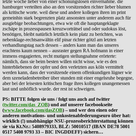
letzte woche lieber von einer schonungslosen einvernahme. die
hamburger verteilten also an den vorsitzenden richter lieber blumen
als kritische worte. weil diese und andere kollegen ihren im print
gemeinhin stark begrenzten platz ansonsten unter anderem auch für
ausgiebige beobachtungen, etwa wie oft die hauptangeklagte
zschäpe in prozesspausen kreuzworträtsel und oder sudokus löst,
benötigen, bleibt natürlich letztlich kein platz zu berichten, was
nebenklage-rechtsanwältin elif pinar richter götzl am letzten
verhandlungstag nach dessen – anders kann man das unseres
erachtens kaum nennen – ausraster gegen RA hofmann in einer
immens engagierten, recht mutigen stellungnahme erörterte:
nämlich, dass sie beim besten willen nicht wisse, wie es den
hinterbliebenen der opfer und den verletzten aus köln vermittelt
werden kann, dass der vorsitzende einem offenkundigen lügner wie
dem szeneladenbetreiber über stunden mit einer engelsruhe begegne,
aber bei der leisesten kritischen frage ihres kollegen unangemessen
laut und unhöflich wurde. der rest ist schweigen.
PS: BITTE folgen sie uns / folgt uns auch auf twitter
(twitter.com/das_ZOB
) und auf unserer facebookseite
(
www.facebook.com/dasZOB
) – und wer den einen oder
anderen motivations- und unkostenabfederungseuro über hat:
wirklich (!) unabhängige NSU-prozessberichterstattung können
sie via Kt.Nr.: 5408979333, BLZ: 50010517 (IBAN DE78 5001
0517 5408 9793 33 – BIC INGDDEFF) sichern…