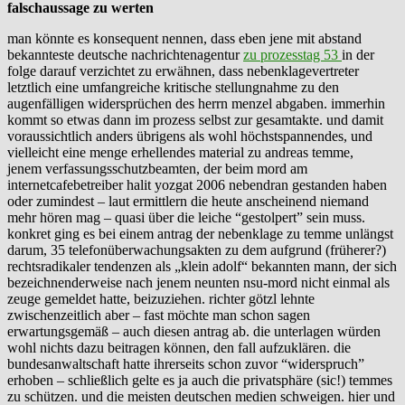
falschaussage zu werten
man könnte es konsequent nennen, dass eben jene mit abstand
bekannteste deutsche nachrichtenagentur
zu prozesstag 53
in der
folge darauf verzichtet zu erwähnen, dass nebenklagevertreter
letztlich eine umfangreiche kritische stellungnahme zu den
augenfälligen widersprüchen des herrn menzel abgaben. immerhin
kommt so etwas dann im prozess selbst zur gesamtakte. und damit
voraussichtlich anders übrigens als wohl höchstspannendes, und
vielleicht eine menge erhellendes material zu andreas temme,
jenem verfassungsschutzbeamten, der beim mord am
internetcafebetreiber halit yozgat 2006 nebendran gestanden haben
oder zumindest – laut ermittlern die heute anscheinend niemand
mehr hören mag – quasi über die leiche “gestolpert” sein muss.
konkret ging es bei einem antrag der nebenklage zu temme unlängst
darum, 35 telefonüberwachungsakten zu dem aufgrund (früherer?)
rechtsradikaler tendenzen als „klein adolf“ bekannten mann, der sich
bezeichnenderweise nach jenem neunten nsu-mord nicht einmal als
zeuge gemeldet hatte, beizuziehen. richter götzl lehnte
zwischenzeitlich aber – fast möchte man schon sagen
erwartungsgemäß – auch diesen antrag ab. die unterlagen würden
wohl nichts dazu beitragen können, den fall aufzuklären. die
bundesanwaltschaft hatte ihrerseits schon zuvor “widerspruch”
erhoben – schließlich gelte es ja auch die privatsphäre (sic!) temmes
zu schützen. und die meisten deutschen medien schweigen. hier und