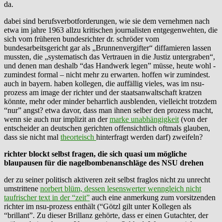
da.
dabei sind berufsverbotforderungen, wie sie dem vernehmen nach
etwa im jahre 1963 allzu kritischen journalisten entgegenwehten, die
sich vom früheren bundesrichter dr. schröder
vom
bundesarbeitsgericht gar als „Brunnenvergifter“ diffamieren lassen
mussten, die „systematisch das Vertrauen in die Justiz untergraben“,
und denen man deshalb “das Handwerk legen” müsse, heute wohl -
zumindest formal – nicht mehr zu erwarten. hoffen wir zumindest.
auch in bayern. haben kollegen, die auffällig vieles, was im nsu-
prozess am image der richter und der staatsanwaltschaft kratzen
könnte, mehr oder minder beharrlich ausblenden, vielleicht trotzdem
“nur” angst? etwa davor, dass man ihnen selber den prozess macht,
wenn sie auch nur implizit an der
marke unabhängigkeit
(von der
entscheider an deutschen gerichten offensichtlich oftmals glauben,
dass sie nicht mal
theorteisch
hinterfragt werden darf) zweifeln?
richter blockt selbst fragen, die sich quasi um mögliche
blaupausen für die nagelbombenanschläge des NSU drehen
der zu seiner politisch aktiveren zeit selbst fraglos nicht zu unrecht
umstrittene
norbert blüm, dessen lesenswerter wenngleich nicht
taufrischer text in der “zeit”
auch eine anmerkung zum vorsitzenden
richter im nsu-prozess enthält (“Götzl gilt unter Kollegen als
“brillant”. Zu dieser Brillanz gehörte, dass er einen Gutachter, der