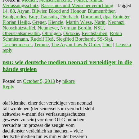
Verfassungsschutz
,
Rassismus und Menschenverachtung
|
Tagged
14
,
88
,
Aryan
,
Bliwier
,
Blood and Honour
,
Blumenröther
,
Boulgarides
,
Burg Trausnitz
,
Dierbach
,
Dortmund
,
dpa
,
Eminger
,
Florian Heilig
,
Greger
,
Kienzle
,
Martin Wiese
,
Narin
,
Neonazi
,
Neoschutzstaffel
,
Neumeyer
,
Norman Bordin
,
NSU
,
Oberstaatsanwältin
,
Öhringen
,
Oidoxie
,
Reichsfarben
,
Robin
Schmiemann
,
Rudolf Heß
,
Siegfried Borchardt
,
SS-Sigi
,
Taschenmesser
,
Temme
,
The Aryan Law & Order
,
Thor
|
Leave a
reply
nsu: wie deutsche medien neonazi-verteidiger in die
hände spielen
Posted on
October 5, 2013
by
nikore
Reply
olaf klemke, einer der verteidiger von neonazi
ralf wohleben (der seinerseits im verdacht steht
zeitweise v-mann des verfassungsschutzes
gewesen zu sein) vor dem OLG münchen,
versuchte im prozess die zeugin vom
dachfenster verächlich zu machen – viele
deutsche medien tun es ihm wider besseren