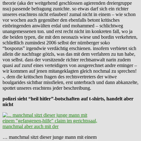
theorie (aka der weitgehend geschlossen agierenden dreiergruppe
nsu) passende befragung zunichte. so etwas darf sich ein richter
unseres erachtens nicht erlauben! zumal nicht in einem – wie schon
vor wochen auch gegenüber den ebenfalls betont kritisches
einbringenden anwälten erdal und mohammed – schlichtweg
unangemessenen ton. und erst recht nicht im konkreten fall, wo ja
die beiden typen, die mit den neonazis wiese und bordin verkehrten,
schließlich zumindest 2006 selbst der nürnberger soko
“bosporus” irgendwie verdächtig erschienen. insofern verbietet sich
allein die nachfrage götzls, was das mit dem verfahren zu tun habe,
von selbst. dass der vorsitzende richter rechtsanwalt narin zudem
quasi auf zuruf eines verteidigers von ausgerechnet andre eminger –
wir kommen auf jenen mitangeklagten gleich nochmal zu sprechen!
-, dem die kritischen fragen des rechtsvertreters der witwe
boulgarides sichtbar missfielen, erst unterbrach und dann abkanzelte,
spottet unseres erachtens jeder beschreibung.
polizei sieht “heil hitler”-botschaften auf t-shirts, handelt aber
nicht
… manchmal sitzt dieser junge mann mit einem