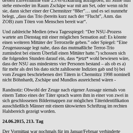
dessen Einvernahme eine 257er-Erklärung abzugeben, im Sinne nun
stehe entweder im Raum Zschäpe war mit am Set, oder wenn nicht
sie, dann sicher einer der Chemnitzer “88er”… und es sei nunmehr
belegt, „dass das Trio (bereits kurz nach der “Flucht”, Anm. das
ZOB) zum Töten von Menschen bereit war“.
Und zahlreiche Medien (etwa Tagesspiegel: “Der NSU-Prozess
wartete am Dienstag mit einer möglichen Sensation auf: Es könnte
einen weiteren Mittäter der Terrorzelle geben.” oder Spiegel: “Eine
Zeugenaussage legt nahe, dass das mutmaßliche Terror-Trio
zumindest bei einem Überfall einen Mittäter hatte.”) schossen sich
die folgenden Stunden darauf ein, dass *jetzt* wohl bewiesen wäre,
dass der NSU aus mindestens vier Personen bestand – als ob es a)
für mehr als drei bis dato nicht zahlloseste Indizien gab und b) bei
vom Zeugen beschriebenen drei Tätern in Chemnitzz 1998 nominell
nicht Böhnhardt, Zschäpe und Mundlos ausreichend wären -
Randnotiz: Obwohl der Zeuge nach eigener Aussage niemals von
einem Tattoo eines der Täter sprach waren ihm in einer von zwei in
sich geschlossenen Bildermappen zur möglichen Täteridentifikation
ausschließlich Männer mit einem tätowierten Schriftzug im rechten
Halsbereich gezeigt worden.
24.06.2015, 213. Tag
Der Vormittag war nochmals für im Januar/Februar verhinderte