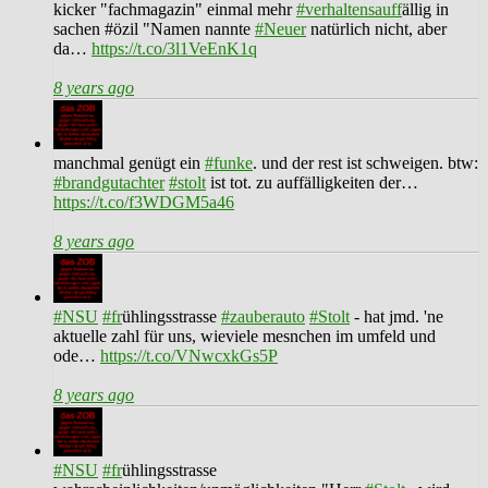
kicker "fachmagazin" einmal mehr
#verhaltensauff
ällig in
sachen #özil "Namen nannte
#Neuer
natürlich nicht, aber
da…
https://t.co/3l1VeEnK1q
8 years ago
manchmal genügt ein
#funke
. und der rest ist schweigen. btw:
#brandgutachter
#stolt
ist tot. zu auffälligkeiten der…
https://t.co/f3WDGM5a46
8 years ago
#NSU
#fr
ühlingsstrasse
#zauberauto
#Stolt
- hat jmd. 'ne
aktuelle zahl für uns, wieviele mesnchen im umfeld und
ode…
https://t.co/VNwcxkGs5P
8 years ago
#NSU
#fr
ühlingsstrasse