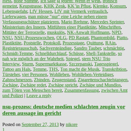
Hess
,
hohe Stimme
,
Ich sage ja jedem: Wenn er weiß
,
ironisch
gemeint
,
Keupstrasse
,
KHK Zenk
,
KK’in Pflug
,
Klemke
,
Konsum
,
Lebensgefahr
,
LfV Hessen
,
LfV mit Vermerk vertraulich
,
Lieferwagen
,
man müsse "nur" eine Leiche neben einem
Verfassungsschützer platzieren
,
Mario Brehme
,
Mercedes Sprinter
,
Ministerium des Innern
,
Mitführen einer Plastiktüte
,
Mitschriften
,
Mittäter der Terrorzelle
,
muskulös
,
NK-Anwalt Hoffmann
,
NPD
,
NSU
,
NSU-Prozesswochen
,
OLG
,
PD Rastatt
,
Phantombild
,
Piatto
,
Plastiktüte
,
Poststelle
,
Protokoll
,
Prozesstage
,
Quittung
,
RAin
,
Registrierausschub
,
Sachversteändige
,
Sandro Tauber
,
schmächtig
,
Schmidt-Temme
,
Schnelldurchlauf
,
Schüsse
,
Shell-Tankstelle
,
so
nah wie möglich an der Wahrheit
,
Spiegel
,
stern NSU Trio
Interview
,
Sturm
,
Supermarktkasse
,
Szczepanski
,
Tagesspiegel
,
Tattoo am Hals
,
Temme
,
THS
,
Ton macht die Musik
,
Transkribtion
,
Türsteher
,
vier Personen
,
Wohlleben
,
Wohlleben-Verteidiger
,
Zahnschmerzen
,
Zbinden
,
Zeugenstand
,
Zigarettenschachtelstangen
,
Zschäpe
,
Zschäpe redet
,
Zschäpe spricht
,
Zschäpe und Mundlos
,
zum Töten von Menschen bereit
,
Zusammenfassung
,
zwischen Amt
und Polizei
|
Leave a reply
nsu-prozess: deutsche medien schlachten zeugin vor
deren aussage im gericht
Posted on
September 27, 2013
by
nikore
1