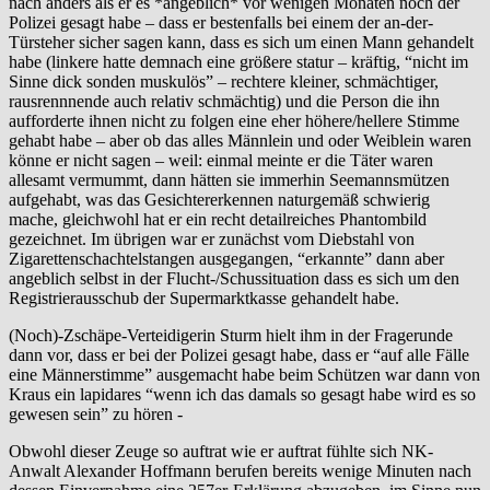
nach anders als er es *angeblich* vor wenigen Monaten noch der
Polizei gesagt habe – dass er bestenfalls bei einem der an-der-
Türsteher sicher sagen kann, dass es sich um einen Mann gehandelt
habe (linkere hatte demnach eine größere statur – kräftig, “nicht im
Sinne dick sonden muskulös” – rechtere kleiner, schmächtiger,
rausrennnende auch relativ schmächtig) und die Person die ihn
aufforderte ihnen nicht zu folgen eine eher höhere/hellere Stimme
gehabt habe – aber ob das alles Männlein und oder Weiblein waren
könne er nicht sagen – weil: einmal meinte er die Täter waren
allesamt vermummt, dann hätten sie immerhin Seemannsmützen
aufgehabt, was das Gesichtererkennen naturgemäß schwierig
mache, gleichwohl hat er ein recht detailreiches Phantombild
gezeichnet. Im übrigen war er zunächst vom Diebstahl von
Zigarettenschachtelstangen ausgegangen, “erkannte” dann aber
angeblich selbst in der Flucht-/Schussituation dass es sich um den
Registrierausschub der Supermarktkasse gehandelt habe.
(Noch)-Zschäpe-Verteidigerin Sturm hielt ihm in der Fragerunde
dann vor, dass er bei der Polizei gesagt habe, dass er “auf alle Fälle
eine Männerstimme” ausgemacht habe beim Schützen war dann von
Kraus ein lapidares “wenn ich das damals so gesagt habe wird es so
gewesen sein” zu hören -
Obwohl dieser Zeuge so auftrat wie er auftrat fühlte sich NK-
Anwalt Alexander Hoffmann berufen bereits wenige Minuten nach