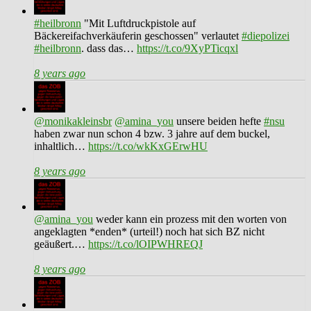
#heilbronn
"Mit Luftdruckpistole auf
Bäckereifachverkäuferin geschossen" verlautet
#diepolizei
#heilbronn
. dass das…
https://t.co/9XyPTicqxl
8 years ago
@monikakleinsbr
@amina_you
unsere beiden hefte
#nsu
haben zwar nun schon 4 bzw. 3 jahre auf dem buckel,
inhaltlich…
https://t.co/wkKxGErwHU
8 years ago
@amina_you
weder kann ein prozess mit den worten von
angeklagten *enden* (urteil!) noch hat sich BZ nicht
geäußert.…
https://t.co/lOIPWHREQJ
8 years ago