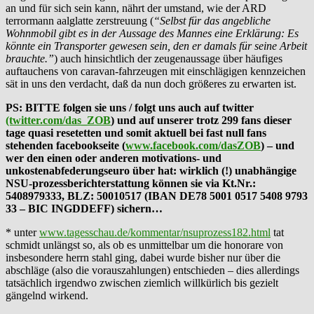
an und für sich sein kann, nährt der umstand, wie der ARD
terrormann aalglatte zerstreuung (
“Selbst für das angebliche
Wohnmobil gibt es in der Aussage des Mannes eine Erklärung: Es
könnte ein Transporter gewesen sein, den er damals für seine Arbeit
brauchte.”
) auch hinsichtlich der zeugenaussage über häufiges
auftauchens von caravan-fahrzeugen mit einschlägigen kennzeichen
sät in uns den verdacht, daß da nun doch größeres zu erwarten ist.
PS: BITTE folgen sie uns / folgt uns auch auf twitter
(twitter.com/das_ZOB
) und auf unserer trotz 299 fans dieser
tage quasi resetetten und somit aktuell bei fast null fans
stehenden facebookseite (
www.facebook.com/dasZOB
) – und
wer den einen oder anderen motivations- und
unkostenabfederungseuro über hat: wirklich (!) unabhängige
NSU-prozessberichterstattung können sie via Kt.Nr.:
5408979333, BLZ: 50010517 (IBAN DE78 5001 0517 5408 9793
33 – BIC INGDDEFF) sichern…
* unter
www.tagesschau.de/kommentar/nsuprozess182.html
tat
schmidt unlängst so, als ob es unmittelbar um die honorare von
insbesondere herrn stahl ging, dabei wurde bisher nur über die
abschläge (also die vorauszahlungen) entschieden – dies allerdings
tatsächlich irgendwo zwischen ziemlich willkürlich bis gezielt
gängelnd wirkend.