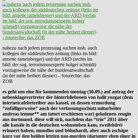
nahezu nach jedem prozesstag suchen insb. auch
kollegen der süddeutschen zeitung (links im bild:
annette ramelsberger) und der ARD (rechts im
bild: der sog. terrorismusexperte holger schmidt)
vorzugsweise die nähe der bundesanwaltschaft
(in der mitte herbert diemer) – fotorechte: das
ZOB
es geht um eine für kommenden montag (30.09.) auf antrag der
nebenklagevertreter der hinterbliebenen von halit yozgat (dem
internetcafebetreiber aus kassel, zu dessen ermordung
“zufälligerweise” auch der verfassungsschutz-mitarbeiter
andreas temme** am tatort erschienen war) geladenen zeugin
aus dortmund. diese will sich, nachdem das “trio” 2011 über
alle kanäle in die deutschen wohnstuben kam, zweifelsfrei
erinnert haben, mundlos und böhnhardt, aber auch zschäpe
kurz vor den beiden letzten nsu-morden (darunter eben einer in