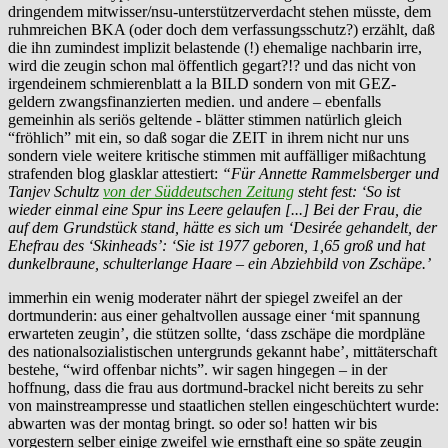
dringendem mitwisser/nsu-unterstützerverdacht stehen müsste, dem
ruhmreichen BKA (oder doch dem verfassungsschutz?) erzählt, daß
die ihn zumindest implizit belastende (!) ehemalige nachbarin irre,
wird die zeugin schon mal öffentlich gegart?!? und das nicht von
irgendeinem schmierenblatt a la BILD sondern von mit GEZ-
geldern zwangsfinanzierten medien. und andere – ebenfalls
gemeinhin als seriös geltende - blätter stimmen natürlich gleich
“fröhlich” mit ein, so daß sogar die ZEIT in ihrem nicht nur uns
sondern viele weitere kritische stimmen mit auffälliger mißachtung
strafenden blog glasklar attestiert:
“Für Annette Rammelsberger und
Tanjev Schultz
von der Süddeutschen Zeitung
steht fest: ‘So ist
wieder einmal eine Spur ins Leere gelaufen [...] Bei der Frau, die
auf dem Grundstück stand, hätte es sich um ‘Desirée gehandelt, der
Ehefrau des ‘Skinheads’: ‘Sie ist 1977 geboren, 1,65 groß und hat
dunkelbraune, schulterlange Haare – ein Abziehbild von Zschäpe.’
immerhin ein wenig moderater nährt der spiegel zweifel an der
dortmunderin: aus einer gehaltvollen aussage einer ‘mit spannung
erwarteten zeugin’, die stützen sollte, ‘dass zschäpe die mordpläne
des nationalsozialistischen untergrunds gekannt habe’, mittäterschaft
bestehe, “wird offenbar nichts”. wir sagen hingegen – in der
hoffnung, dass die frau aus dortmund-brackel nicht bereits zu sehr
von mainstreampresse und staatlichen stellen eingeschüchtert wurde:
abwarten was der montag bringt. so oder so! hatten wir bis
vorgestern selber einige zweifel wie ernsthaft eine so späte zeugin