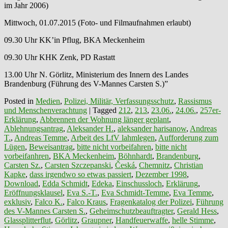
im Jahr 2006)
Mittwoch, 01.07.2015 (Foto- und Filmaufnahmen erlaubt)
09.30 Uhr KK’in Pflug, BKA Meckenheim
09.30 Uhr KHK Zenk, PD Rastatt
13.00 Uhr N. Görlitz, Ministerium des Innern des Landes
Brandenburg (Führung des V-Mannes Carsten S.)”
Posted in
Medien
,
Polizei, Militär, Verfassungsschutz
,
Rassismus
und Menschenverachtung
|
Tagged
212
,
213
,
23.06.
,
24.06.
,
257er-
Erklärung
,
Abbrennen der Wohnung länger geplant
,
Ablehnungsantrag
,
Aleksander H.
,
aleksander harisanow
,
Andreas
T.
,
Andreas Temme
,
Arbeit des LfV lahmlegen
,
Aufforderung zum
Lügen
,
Beweisantrag
,
bitte nicht vorbeifahren
,
bitte nicht
vorbeifanhren
,
BKA Meckenheim
,
Böhnhardt
,
Brandenburg
,
Carsten Sz.
,
Carsten Szczepanski
,
Česká
,
Chemnitz
,
Christian
Kapke
,
dass irgendwo so etwas passiert
,
Dezember 1998
,
Download
,
Edda Schmidt
,
Edeka
,
Einschussloch
,
Erklärung
,
Eröffnungsklausel
,
Eva S.-T.
,
Eva Schmidt-Temme
,
Eva Temme
,
exklusiv
,
Falco K.
,
Falco Kraus
,
Fragenkatalog der Polizei
,
Führung
des V-Mannes Carsten S.
,
Geheimschutzbeauftragter
,
Gerald Hess
,
Glassplitterflut
,
Görlitz
,
Graupner
,
Handfeuerwaffe
,
helle Stimme
,