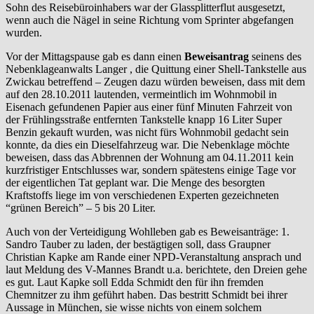
Sohn des Reisebüroinhabers war der Glassplitterflut ausgesetzt,
wenn auch die Nägel in seine Richtung vom Sprinter abgefangen
wurden.
Vor der Mittagspause gab es dann einen
Beweisantrag
seinens des
Nebenklageanwalts Langer , die Quittung einer Shell-Tankstelle aus
Zwickau betreffend – Zeugen dazu würden beweisen, dass mit dem
auf den 28.10.2011 lautenden, vermeintlich im Wohnmobil in
Eisenach gefundenen Papier aus einer fünf Minuten Fahrzeit von
der Frühlingsstraße entfernten Tankstelle knapp 16 Liter Super
Benzin gekauft wurden, was nicht fürs Wohnmobil gedacht sein
konnte, da dies ein Dieselfahrzeug war. Die Nebenklage möchte
beweisen, dass das Abbrennen der Wohnung am 04.11.2011 kein
kurzfristiger Entschlusses war, sondern spätestens einige Tage vor
der eigentlichen Tat geplant war. Die Menge des besorgten
Kraftstoffs liege im von verschiedenen Experten gezeichneten
“grünen Bereich” – 5 bis 20 Liter.
Auch von der Verteidigung Wohlleben gab es Beweisanträge: 1.
Sandro Tauber zu laden, der bestägtigen soll, dass Graupner
Christian Kapke am Rande einer NPD-Veranstaltung ansprach und
laut Meldung des V-Mannes Brandt u.a. berichtete, den Dreien gehe
es gut. Laut Kapke soll Edda Schmidt den für ihn fremden
Chemnitzer zu ihm geführt haben. Das bestritt Schmidt bei ihrer
Aussage in München, sie wisse nichts von einem solchem