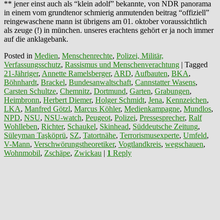
** jener einst auch als “klein adolf” bekannte, von NDR panorama
in einem vom grundtenor schmierig anmutenden beitrag “offiziell”
reingewaschene mann ist übrigens am 01. oktober voraussichtlich
als zeuge (!) in münchen. unseres erachtens gehört er ja noch immer
auf die anklagebank.
Posted in
Medien
,
Menschenrechte
,
Polizei, Militär,
Verfassungsschutz
,
Rassismus und Menschenverachtung
|
Tagged
21-Jähriger
,
Annette Ramelsberger
,
ARD
,
Aufbauten
,
BKA
,
Böhnhardt
,
Brackel
,
Bundesanwaltschaft
,
Cannstatter Wasens
,
Carsten Schultze
,
Chemnitz
,
Dortmund
,
Garten
,
Grabungen
,
Heimbronn
,
Herbert Diemer
,
Holger Schmidt
,
Jena
,
Kennzeichen
,
LKA
,
Manfred Götzl
,
Marcus Köhler
,
Medienkampagne
,
Mundlos
,
NPD
,
NSU
,
NSU-watch
,
Peugeot
,
Polizei
,
Pressesprecher
,
Ralf
Wohlleben
,
Richter
,
Schaukel
,
Skinhead
,
Süddeutsche Zeitung
,
Süleyman Taşköprü
,
SZ
,
Tatortnähe
,
Terrorismusexperte
,
Umfeld
,
V-Mann
,
Verschwörungstheoretiker
,
Vogtlandkreis
,
wegschauen
,
Wohnmobil
,
Zschäpe
,
Zwickau
|
1
Reply