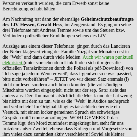
Personen verkauft wurden, die zum Erwerb sonst keine
Berechtigung gehabt hätten.
Am Nachmittag trat dann der ehemalige
Geheimschutzbeauftragte
des LfV Hessen, Gerald Hess
, im Zeugenstand. Es ging um seine
drei Telefonate mit Andreas Temme sowie um das Steuern bzw.
Verhindern polizeilicher Ermittlungen seitens des LfV.
Auszüge aus einem dieser Telefonate gingen durch das Lancieren
der Nebenklagevertretung der Familie Yozgat vor Monaten erst in
die “Welt” und dann durch viele Medien.
Auch wir waren punktuell
elektrisiert
(unter vorstehendem Link finden sich übrigens die
offiziellen Transkribtionen durch die Polizei als pdf-Download) von
“Ich sage ja jedem: Wenn er weiß, dass irgendwo so etwas passiert,
bitte nicht vorbeifahren” – JETZT wo wir diesen Satz erstmals (!)
nicht nur lesen sondern auch hören konnten (die vollständigen
Mitschnitte wurden eingespielt, nicht nur der sep. Satz) sieht das
anders aus. Der Ton macht tatsächlich die Musik und der hat wenig
bis nichts mit dem zu tun, wie es die “Welt” in Audios nachsprach
und verbreitete! Im Original klingt es tatsächlich eher wie ein
Versuch, mit einem locker gemeinten Spruch ein schwieriges
Gespräch mit Temme anzufangen. WOHLGEMERKT: dass
Temme lügt, den Mord zumindest mitgekriegt hat, steht für uns
trotzdem außer Zweifel, ebenso dass Kollegen und Vorgesetzte von
ihm vieles dazu zumindest aktiv verschleiern! Soviel als kleiner