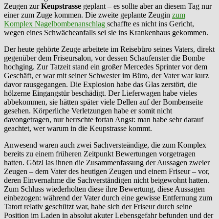
Zeugen zur
Keupstrasse
geplant – es sollte aber an diesem Tag nur
einer zum Zuge kommen. Die zweite geplante Zeugin
zum
Komplex Nagelbombenanschlag
schaffte es nicht ins Gericht,
wegen eines Schwächeanfalls sei sie ins Krankenhaus gekommen.
Der heute gehörte Zeuge arbeitete im Reisebüro seines Vaters, direkt
gegenüber dem Friseursalon, vor dessen Schaufenster die Bombe
hochging. Zur Tatzeit stand ein großer Mercedes Sprinter vor dem
Geschäft, er war mit seiner Schwester im Büro, der Vater war kurz
davor rausgegangen. Die Explosion habe das Glas zerstört, die
hölzerne Eingangstür beschädigt. Der Lieferwagen habe vieles
abbekommen, sie hätten später viele Dellen auf der Bombenseite
gesehen. Körperliche Verletzungen habe er somit nicht
davongetragen, nur herrschte fortan Angst: man habe sehr darauf
geachtet, wer warum in die Keupstrasse kommt.
Anwesend waren auch zwei Sachversteändige, die zum Komplex
bereits zu einem früheren Zeitpunkt Bewertungen vorgetragen
hatten. Götzl las ihnen die Zusammenfassung der Aussagen zweier
Zeugen – dem Vater des heutigen Zeugen und einem Friseur – vor,
deren Einvernahme die Sachverständigen nicht beigewohnt hatten.
Zum Schluss wiederholten diese ihre Bewertung, diese Aussagen
einbezogen: während der Vater durch eine gewisse Entfernung zum
Tatort relativ geschützt war, habe sich der Friseur durch seine
Position im Laden in absolut akuter Lebensgefahr befunden und der