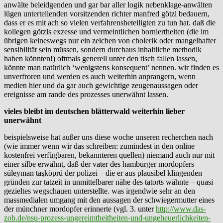
anwälte beleidgenden und gar bar aller logik nebenklage-anwälten
lügen untertellenden vorsitzenden richter manfred götzl bedauern,
dass er es mit ach so vielen verfahrensbeteiligten zu tun hat. daß die
kollegen götzls exzesse und vermeintlichen borniertheiten (die im
übrigen keineswegs nur ein zeichen von cholerik oder mangelhafter
sensibilität sein müssen, sondern durchaus inhaltliche methodik
haben könnten!) oftmals generell unter den tisch fallen lassen,
könnte man natürlich ‘wenigstens konsequent’ nennen. wir finden es
unverfroren und werden es auch weiterhin anprangern, wenn
medien hier und da gar auch gewichtige zeugenaussagen oder
ereignisse am rande des prozesses unerwähnt lassen.
vieles bleibt im deutschen blätterwald weiterhin lieber
unerwähnt
beispielsweise hat außer uns diese woche unseren recherchen nach
(wie immer wenn wir das schreiben: zumindest in den online
kostenfrei verfügbaren, bekannteren quellen) niemand auch nur mit
einer silbe erwähnt, daß der vater des hamburger mordopfers
süleyman taşköprü der polizei – die er aus plausibel klingenden
gründen zur tatzeit in unmittelbarer nähe des tatorts wähnte – quasi
gezieltes wegschauen unterstellte. was irgendwie sehr an den
massmedialen umgang mit den aussagen der schwiegermutter eines
der münchner mordopfer erinnerte (vgl. 3. unter
http://www.das-
zob.de/nsu-prozess-ungereimtheitheiten-und-ungeheuerlichkeiten-