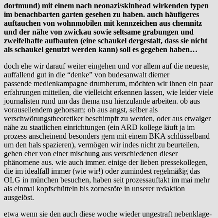
dortmund) mit einem nach neonazi/skinhead wirkenden typen
im benachbarten garten gesehen zu haben. auch häufigeres
auftauchen von wohnmobilen mit kennzeichen aus chemnitz
und der nähe von zwickau sowie seltsame grabungen und
zweifelhafte aufbauten (eine schaukel dergestalt, dass sie nicht
als schaukel genutzt werden kann) soll es gegeben haben…
doch ehe wir darauf weiter eingehen und vor allem auf die neueste,
auffallend gut in die “denke” von budesanwalt diemer
passende medienkampagne drumherum, möchten wir ihnen ein paar
erfahrungen mitteilen, die vielleicht erkennen lassen, wie leider viele
journalisten rund um das thema nsu hierzulande arbeiten. ob aus
vorauseilendem gehorsam; ob aus angst, selber als
verschwörungstheoretiker beschimpft zu werden, oder aus etwaiger
nähe zu staatlichen einrichtungen (ein ARD kollege läuft ja im
prozess anscheinend besonders gern mit einem BKA schlüsselband
um den hals spazieren), vermögen wir indes nicht zu beurteilen,
gehen eher von einer mischung aus verschiedenen dieser
phänomene aus. wie auch immer. einige der lieben pressekollegen,
die im idealfall immer (wie wir!) oder zumindest regelmäßig das
OLG in münchen besuchen, haben seit prozessauftakt im mai mehr
als einmal kopfschütteln bis zornesröte in unserer redaktion
ausgelöst.
etwa wenn sie den auch diese woche wieder ungestraft nebenklage-