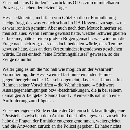
Einschub “aus Gründen” – zurück ins OLG, zum unmittelbaren
Prozessgeschehen der letzten Tage:
Hess “erläuterte”, mehrfach von Götzl zu dieser Formulierung
nachgefragt, das was er auch schon im UA Hessen dazu sagte – u.a.
es war ironisch gemeint. Aber auch nach dem Motto: hinterher sei
man schlauer. Wenn Temme gewusst hätte, welche Schwierigkeiten
er bekäme, hätte er einen großen Bogen gemacht, was widerum die
Frage nach sich zog, dass das doch bedeuten würde, dass Temme
gewusst hätte, dass an dem Ort zumindest irgendetwas geschehen
würde. Es sei einfach “eine Eröffnungsklausel” gewesen, so der
Zeuge daraufhin.
Weiter ging es um die “so nah wie möglich an der Wahrheit”
Formulierung, die Hess zweimal fast hintereinander Temme
gegenüber gebrauchte. Das sei so gemeint, dass er – Temme – im
Rahmen seiner Vorschriften – die Wahrheit sage, – Stichwort
Aussagegenehmigungen bzw -beschränkungen, die ja bei seinem
damaligen Arbeitgeber Standart sind . Keinesfalls natürlich eine
Aufforderung zum Lügen…
Zu seiner eigenen Rolle erklärte der Geheimschutzbeauftragte, eine
“Poststelle” zwischen dem Amt und der Polizei gewesen zu sein. Er
habe die Fragen der Ermittler entgegengenommen, weitergeleitet
und die Antworten zurück an die Polizei gegeben. Er habe nichts