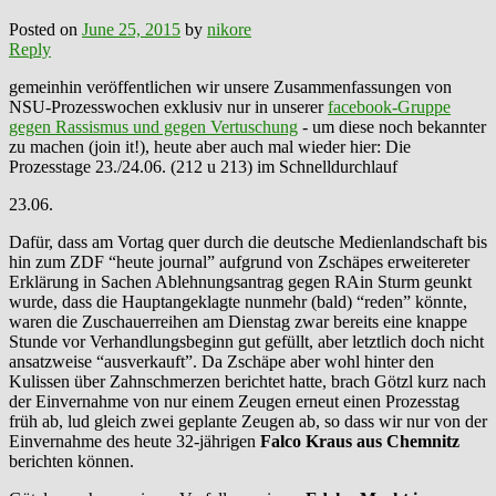
Posted on
June 25, 2015
by
nikore
Reply
gemeinhin veröffentlichen wir unsere Zusammenfassungen von
NSU-Prozesswochen exklusiv nur in unserer
facebook-Gruppe
gegen Rassismus und gegen Vertuschung
- um diese noch bekannter
zu machen (join it!), heute aber auch mal wieder hier: Die
Prozesstage 23./24.06. (212 u 213) im Schnelldurchlauf
23.06.
Dafür, dass am Vortag quer durch die deutsche Medienlandschaft bis
hin zum ZDF “heute journal” aufgrund von Zschäpes erweitereter
Erklärung in Sachen Ablehnungsantrag gegen RAin Sturm geunkt
wurde, dass die Hauptangeklagte nunmehr (bald) “reden” könnte,
waren die Zuschauerreihen am Dienstag zwar bereits eine knappe
Stunde vor Verhandlungsbeginn gut gefüllt, aber letztlich doch nicht
ansatzweise “ausverkauft”. Da Zschäpe aber wohl hinter den
Kulissen über Zahnschmerzen berichtet hatte, brach Götzl kurz nach
der Einvernahme von nur einem Zeugen erneut einen Prozesstag
früh ab, lud gleich zwei geplante Zeugen ab, so dass wir nur von der
Einvernahme des heute 32-jährigen
Falco Kraus aus Chemnitz
berichten können.