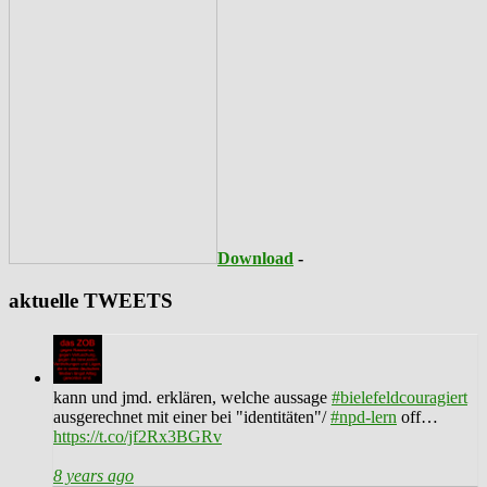
Download
-
aktuelle TWEETS
kann und jmd. erklären, welche aussage
#bielefeldcouragiert
ausgerechnet mit einer bei "identitäten"/
#npd-lern
off…
https://t.co/jf2Rx3BGRv
8 years ago