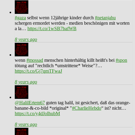
#gaza
selbst wenn 12jährige kinder durch
#netanjahu
schergen ermordet werden - medien beschönigen mit worten
a la…
https://t.co/1wSB7bafWB
8 years ago
wenn
#mossad
menschen hinterhältig killt heißt's bei
#spon
tötung auf "rechtlich *umstrittene* Weise"?…
https://t.co/Gj7qmTFwaJ
8 years ago
@HalilErtem67
guten tag halil, ist gesichert, daß das orange-
banane-&-co-bild *original* "
#CharlieHebdo
“ ist? nicht…
https://t.co/y4dJoIhubM
8 years ago