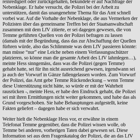
reinredigiert oder zurückgehalten, bekundete er auf Nachfrage der
Nebenklage. Er habe versucht, die Polizei bei der Arbeit zu
unterstützen, damit das unangenehme Thema für das Amt schnell
vorbei war. Auf die Vorhalte der Nebenklage, die aus Vermerken der
Polizisten über das gemeinsame Treffen bei der Staatsanwaltschaft
zusammen mit dem LfV zitierte, er sei dagegen gewesen, die von
Temme geführten Quellen von der Polizei befragen zu lassen
(damals mit der Begründung, dass das zur Abschaffung der Quellen
fürhren würde, also das Schlimmste was dem LfV passieren könnte:
man müsse “nur” eine Leiche neben einem Verfassungsschützer
platzieren, so könne man die gesamte Arbeit des LfV lahmlegen…),
meinte Hess sinngemäss, dass was die Polizei (gegen Temme)
gehabt hatte, sei für ihn nicht ausreichend gewesen, irgendwann sei
ja auch der Vorwurf in Gänze fallengelassen worden. Zum Vorwurf
der Polizei, das Amt gebe Temme Rückendeckung – wenn Temme
diese Unterstützung nicht hätte, so würde er mit der Wahrheit
rausrücken -, meinte Hess, er habe den Eindruck gehabt, die Polizei
sei mit ihren Ermittlungen nicht weiter gekommen, und habe das als
Grund vorgeschoben. Sie habe Behauptungen aufgestellt, keine
Fakten geliefert – dagegen habe er sich verwahrt.
Weiter hielt die Nebenklage Hess vor, er erwähne in einem
Telefonat Temme gegenüber, dass die Polizei wissen wolle, ob
Temme bei anderen, vorherigen Taten dabei gewesen sei. Diese
Information sei aus dem Fragenkatalog der Polizei, die an das LfV