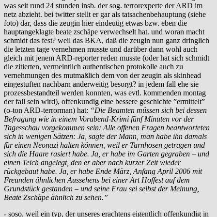
was seit rund 24 stunden insb. der sog. terrorexperte der ARD im
netz abzieht. bei twitter stellt er gar als tatsachenbehauptung (siehe
foto) dar, dass die zeugin hier eindeutig etwas bzw. eben die
hauptangeklagte beate zschäpe verwechselt hat. und woran macht
schmidt das fest? weil das BKA, daß die zeugin nun ganz dringlich
die letzten tage vernehmen musste und darüber dann wohl auch
gleich mit jenem ARD-reporter reden musste (oder hat sich schmidt
die zitierten, vermeintlich authentischen protokolle auch zu
vernehmungen des mutmaßlich dem von der zeugin als skinhead
eingestuften nachbarn anderweitig besorgt? in jedem fall ehe sie
prozessbestandteil werden konnten, was evtl. kommenden montag
der fall sein wird), offenkundig eine bessere geschichte ”ermittelt”
(o-ton ARD-terrorman) hat:
“Die Beamten müssen sich bei dessen
Befragung wie in einem Vorabend-Krimi fünf Minuten vor der
Tagesschau vorgekommen sein: Alle offenen Fragen beantworteten
sich in wenigen Sätzen: Ja, sagte der Mann, man habe ihn damals
für einen Neonazi halten können, weil er Tarnhosen getragen und
sich die Haare rasiert habe. Ja, er habe im Garten gegraben – und
einen Teich angelegt, den er aber nach kurzer Zeit wieder
rückgebaut habe. Ja, er habe Ende März, Anfang April 2006 mit
Freunden ähnlichen Aussehens bei einer Art Hoffest auf dem
Grundstück gestanden – und seine Frau sei selbst der Meinung,
Beate Zschäpe ähnlich zu sehen.”
- soso, weil ein typ, der unseres erachtens eigentlich offenkundig in