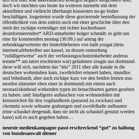
doch wir möchten uns heute im weiteren nurmehr mit dem
aktuellsten und vielleicht überhaupt krassesten no-go bisher
beschäftigen. losgetreten wurde diese gravierende beeinflussung der
öffentlichkeit von dem zuletzt auch mit einer geschichte über den
streit der zschäpe-verteidiger mit richter kuchenbauer
desinformierenden* ARD-mitarbeiter holger schmidt: es geht um
eine für kommenden montag (30.09.) auf antrag der
nebenklagevertreter der hinterbliebenen von halit yozgat (dem
internetcafebetreiber aus kassel, zu dessen ermordung
“zufälligerweise” auch der verfassungsschutzmitarbeiter andreas
temme** am tatort erschienen war) geladenen zeugin aus dortmund.
diese will sich, nachdem das “trio” 2011 über alle kanäle in die
deutschen wohnstuben kam, zweifelsfrei erinnert haben, mundlos
und böhnhardt, aber auch zschäpe kurz vor den beiden letzten nsu-
morden (darunter eben einer in dortmund) mit einem nach
neonazi/skinhead wirkenden typen im benachbarten garten gesehen
zu haben. und: häufigeres auftauchen von wohnmobilen mit
kennzeichen für den vogtlandkreis (passend zu zwickau) und
chemnitz sowie seltsame grabungen und zweifelhafte aufbauten
(eine schaukel dergestalt, dass sie nicht als schaukel genutzt werden
kann) soll es auch gegeben haben…
neueste medienkampagne passt erschreckend
“gut” zu haltung
von bundesanwalt diemer