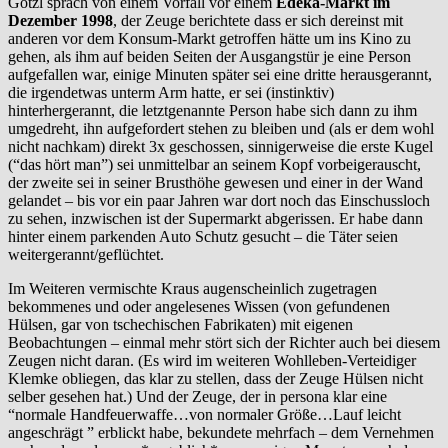
Götzl sprach von einem Vorfall vor einem
Edeka-Markt im
Dezember 1998
, der Zeuge berichtete dass er sich dereinst mit
anderen vor dem Konsum-Markt getroffen hätte um ins Kino zu
gehen, als ihm auf beiden Seiten der Ausgangstür je eine Person
aufgefallen war, einige Minuten später sei eine dritte herausgerannt,
die irgendetwas unterm Arm hatte, er sei (instinktiv)
hinterhergerannt, die letztgenannte Person habe sich dann zu ihm
umgedreht, ihn aufgefordert stehen zu bleiben und (als er dem wohl
nicht nachkam) direkt 3x geschossen, sinnigerweise die erste Kugel
(“das hört man”) sei unmittelbar an seinem Kopf vorbeigerauscht,
der zweite sei in seiner Brusthöhe gewesen und einer in der Wand
gelandet – bis vor ein paar Jahren war dort noch das Einschussloch
zu sehen, inzwischen ist der Supermarkt abgerissen. Er habe dann
hinter einem parkenden Auto Schutz gesucht – die Täter seien
weitergerannt/geflüchtet.
Im Weiteren vermischte Kraus augenscheinlich zugetragen
bekommenes und oder angelesenes Wissen (von gefundenen
Hülsen, gar von tschechischen Fabrikaten) mit eigenen
Beobachtungen – einmal mehr stört sich der Richter auch bei diesem
Zeugen nicht daran. (Es wird im weiteren Wohlleben-Verteidiger
Klemke obliegen, das klar zu stellen, dass der Zeuge Hülsen nicht
selber gesehen hat.) Und der Zeuge, der in persona klar eine
“normale Handfeuerwaffe…von normaler Größe…Lauf leicht
angeschrägt ” erblickt habe, bekundete mehrfach – dem Vernehmen