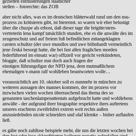
gezielten einflüsterungen staatlicher
stellen – fotorechte: das ZOB
aber nicht alles, was es im deutschen blätterwald rund um den nsu-
prozess zu kritisieren gibt, ist bierernst. so waren wir eher belustigt
über die chuzpe als erbost, daß dieser tage die brigitte/stern-
vertreterin lena kampf tatsächlich stunden, ehe es die anwälte des im
zeugenschutz und auf freiem fuß befindlichen mitangeklagten
carsten schultze (der uwe mundlos und uwe böhnhardt vermeintlich
jene česká besorgt hatte, die bei fast allen fraglichen morden
federführend im einsatz war) offiziell vor gericht verkündeten,
bloggte, daß schultze nun doch auch fragen der
einstigen führungsfigur der NPD jena, dem mutmaßlichem
ehemaligen v-mann ralf wohlleben beantworten wolle…
voraussichtlich am 10. oktober soll es nunmehr in münchen zu
weiteren aussagen des mannes kommen, der im prozess vor
inzwischen vielen wochen überraschend das thema des so
genannten taschenlampenattentats aufgebracht hatte und wohllebens
anwälte - der aufgrund ihrer biographie respektive ihres auftretens
unseres erachtens zweifelsfrei extrem weit rechts außen
anzusiedelnden nicole schneiders und olaf klemke – bisher auflaufen
ließ.
es gäbe noch zahllose beispiele mehr, die uns die letzten wochen bei
den fest oder lose akkreditierten kollegen negativ aufgefallen sind,