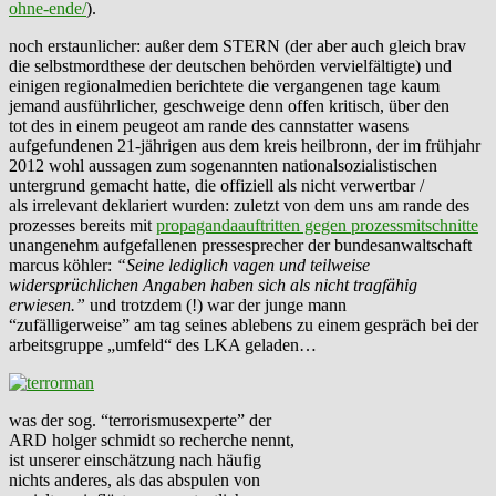
ohne-ende/
).
noch erstaunlicher: außer dem STERN (der aber auch gleich brav
die selbstmordthese der deutschen behörden vervielfältigte) und
einigen regionalmedien berichtete die vergangenen tage kaum
jemand ausführlicher, geschweige denn offen kritisch, über den
tot des in einem peugeot am rande des cannstatter wasens
aufgefundenen 21-jährigen aus dem kreis heilbronn, der im frühjahr
2012 wohl aussagen zum sogenannten nationalsozialistischen
untergrund gemacht hatte, die offiziell als nicht verwertbar /
als irrelevant deklariert wurden: zuletzt von dem uns am rande des
prozesses bereits mit
propagandaauftritten gegen prozessmitschnitte
unangenehm aufgefallenen pressesprecher der bundesanwaltschaft
marcus köhler:
“Seine lediglich vagen und teilweise
widersprüchlichen Angaben haben sich als nicht tragfähig
erwiesen.”
und trotzdem (!) war der junge mann
“zufälligerweise” am tag seines ablebens zu einem gespräch bei der
arbeitsgruppe „umfeld“ des LKA geladen…
was der sog. “terrorismusexperte” der
ARD holger schmidt so recherche nennt,
ist unserer einschätzung nach häufig
nichts anderes, als das abspulen von