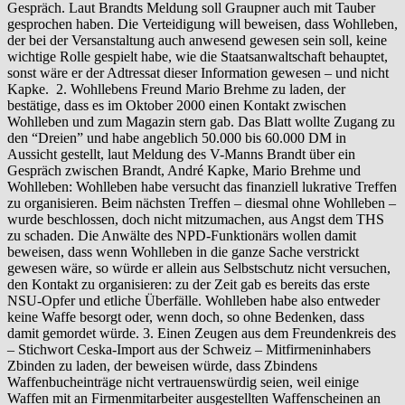
Gespräch. Laut Brandts Meldung soll Graupner auch mit Tauber
gesprochen haben. Die Verteidigung will beweisen, dass Wohlleben,
der bei der Versanstaltung auch anwesend gewesen sein soll, keine
wichtige Rolle gespielt habe, wie die Staatsanwaltschaft behauptet,
sonst wäre er der Adtressat dieser Information gewesen – und nicht
Kapke. 2. Wohllebens Freund Mario Brehme zu laden, der
bestätige, dass es im Oktober 2000 einen Kontakt zwischen
Wohlleben und zum Magazin stern gab. Das Blatt wollte Zugang zu
den “Dreien” und habe angeblich 50.000 bis 60.000 DM in
Aussicht gestellt, laut Meldung des V-Manns Brandt über ein
Gespräch zwischen Brandt, André Kapke, Mario Brehme und
Wohlleben: Wohlleben habe versucht das finanziell lukrative Treffen
zu organisieren. Beim nächsten Treffen – diesmal ohne Wohlleben –
wurde beschlossen, doch nicht mitzumachen, aus Angst dem THS
zu schaden. Die Anwälte des NPD-Funktionärs wollen damit
beweisen, dass wenn Wohlleben in die ganze Sache verstrickt
gewesen wäre, so würde er allein aus Selbstschutz nicht versuchen,
den Kontakt zu organisieren: zu der Zeit gab es bereits das erste
NSU-Opfer und etliche Überfälle. Wohlleben habe also entweder
keine Waffe besorgt oder, wenn doch, so ohne Bedenken, dass
damit gemordet würde. 3. Einen Zeugen aus dem Freundenkreis des
– Stichwort Ceska-Import aus der Schweiz – Mitfirmeninhabers
Zbinden zu laden, der beweisen würde, dass Zbindens
Waffenbucheinträge nicht vertrauenswürdig seien, weil einige
Waffen mit an Firmenmitarbeiter ausgestellten Waffenscheinen an