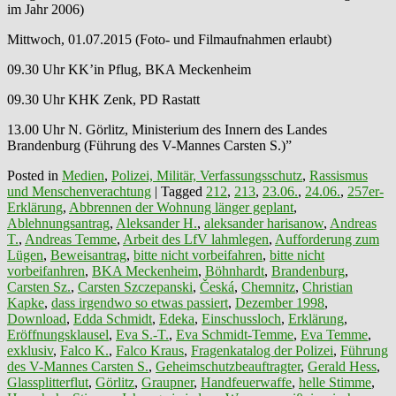
im Jahr 2006)
Mittwoch, 01.07.2015 (Foto- und Filmaufnahmen erlaubt)
09.30 Uhr KK’in Pflug, BKA Meckenheim
09.30 Uhr KHK Zenk, PD Rastatt
13.00 Uhr N. Görlitz, Ministerium des Innern des Landes
Brandenburg (Führung des V-Mannes Carsten S.)”
Posted in
Medien
,
Polizei, Militär, Verfassungsschutz
,
Rassismus
und Menschenverachtung
|
Tagged
212
,
213
,
23.06.
,
24.06.
,
257er-
Erklärung
,
Abbrennen der Wohnung länger geplant
,
Ablehnungsantrag
,
Aleksander H.
,
aleksander harisanow
,
Andreas
T.
,
Andreas Temme
,
Arbeit des LfV lahmlegen
,
Aufforderung zum
Lügen
,
Beweisantrag
,
bitte nicht vorbeifahren
,
bitte nicht
vorbeifanhren
,
BKA Meckenheim
,
Böhnhardt
,
Brandenburg
,
Carsten Sz.
,
Carsten Szczepanski
,
Česká
,
Chemnitz
,
Christian
Kapke
,
dass irgendwo so etwas passiert
,
Dezember 1998
,
Download
,
Edda Schmidt
,
Edeka
,
Einschussloch
,
Erklärung
,
Eröffnungsklausel
,
Eva S.-T.
,
Eva Schmidt-Temme
,
Eva Temme
,
exklusiv
,
Falco K.
,
Falco Kraus
,
Fragenkatalog der Polizei
,
Führung
des V-Mannes Carsten S.
,
Geheimschutzbeauftragter
,
Gerald Hess
,
Glassplitterflut
,
Görlitz
,
Graupner
,
Handfeuerwaffe
,
helle Stimme
,