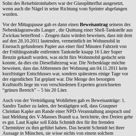
Sohn des Reisebüroinhabers war der Glassplitterflut ausgesetzt,
wenn auch die Nägel in seine Richtung vom Sprinter abgefangen
wurden.
Vor der Mittagspause gab es dann einen
Beweisantrag
seinens des
Nebenklageanwalts Langer , die Quittung einer Shell-Tankstelle aus
Zwickau betreffend – Zeugen dazu würden beweisen, dass mit dem
auf den 28.10.2011 lautenden, vermeintlich im Wohnmobil in
Eisenach gefundenen Papier aus einer fünf Minuten Fahrzeit von
der Frühlingsstraße entfernten Tankstelle knapp 16 Liter Super
Benzin gekauft wurden, was nicht fürs Wohnmobil gedacht sein
konnte, da dies ein Dieselfahrzeug war. Die Nebenklage möchte
beweisen, dass das Abbrennen der Wohnung am 04.11.2011 kein
kurzfristiger Entschlusses war, sondern spätestens einige Tage vor
der eigentlichen Tat geplant war. Die Menge des besorgten
Kraftstoffs liege im von verschiedenen Experten gezeichneten
“grünen Bereich” – 5 bis 20 Liter.
Auch von der Verteidigung Wohlleben gab es Beweisanträge: 1.
Sandro Tauber zu laden, der bestägtigen soll, dass Graupner
Christian Kapke am Rande einer NPD-Veranstaltung ansprach und
laut Meldung des V-Mannes Brandt u.a. berichtete, den Dreien gehe
es gut. Laut Kapke soll Edda Schmidt den für ihn fremden
Chemnitzer zu ihm geführt haben. Das bestritt Schmidt bei ihrer
Aussage in München, sie wisse nichts von einem solchem