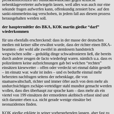
nebenklagevertreter aufwiegeln lassen, weil alles was auch nur eine
sekunde fragen aufwerfen kann, offenkundig zensiert bzw. auf den
sankt-nimmerleins-tag verschoben, in jedem fall aus diesem prozess
herausgehalten werden soll.
der hauptermittler des BKA, KOK martin giedke “darf”
wiederkommen
für uns ebenfalls erschreckend: dass in der masse der deutschen
medien mit keiner silbe erwähnt wurde, dass der richter einen BKA-
beamten - der wohl alle zweifel in atemlosem handstreich
wegwischen sollte – geduldig dinge schwadronieren ließ, die bereits
durch andere zeugen de facto wiederlegt waren. nämlich u.a. dass es
polizeiintern keine aufzeichnungen gab bei welchen “rechten”
einsätzen kiesewetter – offen oder verdeckt sei einmal dahin gestellt
– im einsatz war. wahr ist indes – und es bedurfte einmal mehr
beherzten nachfragen seitens der nebenklage, die von
staatsanwaltschaft, richter und immer öfter auch von dem mehr als
undurchsichtigen zschäpe-verteidiger stahl mundtot gemacht werden
wollen, dass dies überhaupt zur sprache kam – dass mehr als ein
viertel von 199 einsätzen der ermordeten akribisch erfasst sind und
sich darunter eben u.a. nicht gerade wenige einsätze bei
neonazidemos finden.
KOK giedke erklärte in seiner vorhergehenden langen, aber fast zu