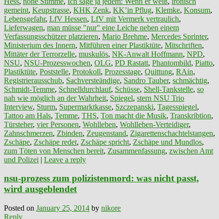
Hess
,
hohe Stimme
,
Ich sage ja jedem: Wenn er weiß
,
ironisch
gemeint
,
Keupstrasse
,
KHK Zenk
,
KK’in Pflug
,
Klemke
,
Konsum
,
Lebensgefahr
,
LfV Hessen
,
LfV mit Vermerk vertraulich
,
Lieferwagen
,
man müsse "nur" eine Leiche neben einem
Verfassungsschützer platzieren
,
Mario Brehme
,
Mercedes Sprinter
,
Ministerium des Innern
,
Mitführen einer Plastiktüte
,
Mitschriften
,
Mittäter der Terrorzelle
,
muskulös
,
NK-Anwalt Hoffmann
,
NPD
,
NSU
,
NSU-Prozesswochen
,
OLG
,
PD Rastatt
,
Phantombild
,
Piatto
,
Plastiktüte
,
Poststelle
,
Protokoll
,
Prozesstage
,
Quittung
,
RAin
,
Registrierausschub
,
Sachversteändige
,
Sandro Tauber
,
schmächtig
,
Schmidt-Temme
,
Schnelldurchlauf
,
Schüsse
,
Shell-Tankstelle
,
so
nah wie möglich an der Wahrheit
,
Spiegel
,
stern NSU Trio
Interview
,
Sturm
,
Supermarktkasse
,
Szczepanski
,
Tagesspiegel
,
Tattoo am Hals
,
Temme
,
THS
,
Ton macht die Musik
,
Transkribtion
,
Türsteher
,
vier Personen
,
Wohlleben
,
Wohlleben-Verteidiger
,
Zahnschmerzen
,
Zbinden
,
Zeugenstand
,
Zigarettenschachtelstangen
,
Zschäpe
,
Zschäpe redet
,
Zschäpe spricht
,
Zschäpe und Mundlos
,
zum Töten von Menschen bereit
,
Zusammenfassung
,
zwischen Amt
und Polizei
|
Leave a reply
nsu-prozess zum polizistenmord: was nicht passt,
wird ausgeblendet
Posted on
January 25, 2014
by
nikore
Reply