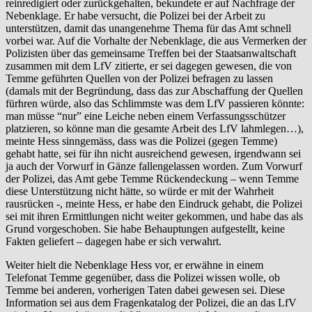
reinredigiert oder zurückgehalten, bekundete er auf Nachfrage der
Nebenklage. Er habe versucht, die Polizei bei der Arbeit zu
unterstützen, damit das unangenehme Thema für das Amt schnell
vorbei war. Auf die Vorhalte der Nebenklage, die aus Vermerken der
Polizisten über das gemeinsame Treffen bei der Staatsanwaltschaft
zusammen mit dem LfV zitierte, er sei dagegen gewesen, die von
Temme geführten Quellen von der Polizei befragen zu lassen
(damals mit der Begründung, dass das zur Abschaffung der Quellen
fürhren würde, also das Schlimmste was dem LfV passieren könnte:
man müsse “nur” eine Leiche neben einem Verfassungsschützer
platzieren, so könne man die gesamte Arbeit des LfV lahmlegen…),
meinte Hess sinngemäss, dass was die Polizei (gegen Temme)
gehabt hatte, sei für ihn nicht ausreichend gewesen, irgendwann sei
ja auch der Vorwurf in Gänze fallengelassen worden. Zum Vorwurf
der Polizei, das Amt gebe Temme Rückendeckung – wenn Temme
diese Unterstützung nicht hätte, so würde er mit der Wahrheit
rausrücken -, meinte Hess, er habe den Eindruck gehabt, die Polizei
sei mit ihren Ermittlungen nicht weiter gekommen, und habe das als
Grund vorgeschoben. Sie habe Behauptungen aufgestellt, keine
Fakten geliefert – dagegen habe er sich verwahrt.
Weiter hielt die Nebenklage Hess vor, er erwähne in einem
Telefonat Temme gegenüber, dass die Polizei wissen wolle, ob
Temme bei anderen, vorherigen Taten dabei gewesen sei. Diese
Information sei aus dem Fragenkatalog der Polizei, die an das LfV