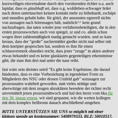
kurzweiligen einvernahme durch den vorsitzenden richter u.a. auch
lapidar, dass es
glaubhaft
sei, dass o.g. wohlleben-schwager feiler
nach deren untertauchen keinen kontakt mehr zu böhnhardt, zschäpe
und mundlos gehabt habe. für götzl, der ansonsten egnerell nichts
von aussagen nach hörensagen hält, natürlich^^ kein grund
nachzufragen. das taten wieder jene verfahrensbeteiligten, die in den
ersten prozesswochen auch von spiegel, sz und co. allein schon
wegen ihrer zahlenmäßigkeit madig gemacht wurden. und so kam
heraus, dass der “große” nachermittler giedke nicht mal selber mit
dem kneipier gesprochen hat, sondern es ihm für einen
schlussvermerk ohnedies reicht, dass jener “zeuge” in akten anderer
etwas bekundet und es keine glasklaren gegenteiligen erkenntnisse
gibt, die man ihm drei mal unter die nase reibt.
fast wäre sein dreistes urteil “Es gibt keine Ergebnisse, die darauf
hindeuten, dass es eine Vorbeziehung in irgendeiner Form zu
Mitgliedern des NSU oder dessen Umfeld gab” sozusagen zur
prozessualen wahrheit geworden. statt vieles strittige und
aberwitzige mit dem zeugen abzuklären beendete der richter recht
unvermittelt jenen prozessmittwoch und lud den herrn vom bka
für
den 30. januar erneut
. wir sind gespannt, wie die werten kollegen
mit dem komplex heilbronn danach abschließend umgehen.
BITTE UNTERSTÜTZEN SIE UNS so möglich mit einer
kleinen spende an kontonummer: 5408979333, BLZ: 50010517,