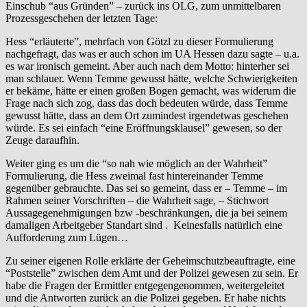
Einschub “aus Gründen” – zurück ins OLG, zum unmittelbaren
Prozessgeschehen der letzten Tage:
Hess “erläuterte”, mehrfach von Götzl zu dieser Formulierung
nachgefragt, das was er auch schon im UA Hessen dazu sagte – u.a.
es war ironisch gemeint. Aber auch nach dem Motto: hinterher sei
man schlauer. Wenn Temme gewusst hätte, welche Schwierigkeiten
er bekäme, hätte er einen großen Bogen gemacht, was widerum die
Frage nach sich zog, dass das doch bedeuten würde, dass Temme
gewusst hätte, dass an dem Ort zumindest irgendetwas geschehen
würde. Es sei einfach “eine Eröffnungsklausel” gewesen, so der
Zeuge daraufhin.
Weiter ging es um die “so nah wie möglich an der Wahrheit”
Formulierung, die Hess zweimal fast hintereinander Temme
gegenüber gebrauchte. Das sei so gemeint, dass er – Temme – im
Rahmen seiner Vorschriften – die Wahrheit sage, – Stichwort
Aussagegenehmigungen bzw -beschränkungen, die ja bei seinem
damaligen Arbeitgeber Standart sind . Keinesfalls natürlich eine
Aufforderung zum Lügen…
Zu seiner eigenen Rolle erklärte der Geheimschutzbeauftragte, eine
“Poststelle” zwischen dem Amt und der Polizei gewesen zu sein. Er
habe die Fragen der Ermittler entgegengenommen, weitergeleitet
und die Antworten zurück an die Polizei gegeben. Er habe nichts