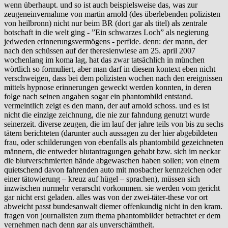
wenn überhaupt. und so ist auch beispielsweise das, was zur
zeugeneinvernahme von martin arnold (des überlebenden polizisten
von heilbronn) nicht nur beim BR (dort gar als titel) als zentrale
botschaft in die welt ging - ”Ein schwarzes Loch” als negierung
jedweden erinnerungsvermögens - perfide. denn: der mann, der
nach den schüssen auf der theresienwiese am 25. april 2007
wochenlang im koma lag, hat das zwar tatsächlich in münchen
wörtlich so formuliert, aber man darf in diesem kontext eben nicht
verschweigen, dass bei dem polizisten wochen nach den ereignissen
mittels hypnose erinnerungen geweckt werden konnten, in deren
folge nach seinen angaben sogar ein phantombild entstand.
vermeintlich zeigt es den mann, der auf arnold schoss. und es ist
nicht die einzige zeichnung, die nie zur fahndung genutzt wurde
seinerzeit. diverse zeugen, die im lauf der jahre teils von bis zu sechs
tätern berichteten (darunter auch aussagen zu der hier abgebildeten
frau, oder schilderungen von ebenfalls als phantombild gezeichneten
männern, die entweder blutantragungen gehabt bzw. sich im neckar
die blutverschmierten hände abgewaschen haben sollen; von einem
quietschend davon fahrenden auto mit mosbacher kennzeichen oder
einer tätowierung – kreuz auf hügel – sprachen), müssen sich
inzwischen nurmehr verarscht vorkommen. sie werden vom gericht
gar nicht erst geladen. alles was von der zwei-täter-these vor ort
abweicht passt bundesanwalt diemer offenkundig nicht in den kram.
fragen von journalisten zum thema phantombilder betrachtet er dem
vernehmen nach denn gar als unverschämtheit.