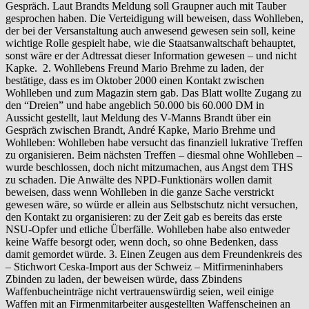
Gespräch. Laut Brandts Meldung soll Graupner auch mit Tauber
gesprochen haben. Die Verteidigung will beweisen, dass Wohlleben,
der bei der Versanstaltung auch anwesend gewesen sein soll, keine
wichtige Rolle gespielt habe, wie die Staatsanwaltschaft behauptet,
sonst wäre er der Adtressat dieser Information gewesen – und nicht
Kapke. 2. Wohllebens Freund Mario Brehme zu laden, der
bestätige, dass es im Oktober 2000 einen Kontakt zwischen
Wohlleben und zum Magazin stern gab. Das Blatt wollte Zugang zu
den “Dreien” und habe angeblich 50.000 bis 60.000 DM in
Aussicht gestellt, laut Meldung des V-Manns Brandt über ein
Gespräch zwischen Brandt, André Kapke, Mario Brehme und
Wohlleben: Wohlleben habe versucht das finanziell lukrative Treffen
zu organisieren. Beim nächsten Treffen – diesmal ohne Wohlleben –
wurde beschlossen, doch nicht mitzumachen, aus Angst dem THS
zu schaden. Die Anwälte des NPD-Funktionärs wollen damit
beweisen, dass wenn Wohlleben in die ganze Sache verstrickt
gewesen wäre, so würde er allein aus Selbstschutz nicht versuchen,
den Kontakt zu organisieren: zu der Zeit gab es bereits das erste
NSU-Opfer und etliche Überfälle. Wohlleben habe also entweder
keine Waffe besorgt oder, wenn doch, so ohne Bedenken, dass
damit gemordet würde. 3. Einen Zeugen aus dem Freundenkreis des
– Stichwort Ceska-Import aus der Schweiz – Mitfirmeninhabers
Zbinden zu laden, der beweisen würde, dass Zbindens
Waffenbucheinträge nicht vertrauenswürdig seien, weil einige
Waffen mit an Firmenmitarbeiter ausgestellten Waffenscheinen an