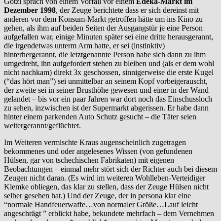
Götzl sprach von einem Vorfall vor einem
Edeka-Markt im
Dezember 1998
, der Zeuge berichtete dass er sich dereinst mit
anderen vor dem Konsum-Markt getroffen hätte um ins Kino zu
gehen, als ihm auf beiden Seiten der Ausgangstür je eine Person
aufgefallen war, einige Minuten später sei eine dritte herausgerannt,
die irgendetwas unterm Arm hatte, er sei (instinktiv)
hinterhergerannt, die letztgenannte Person habe sich dann zu ihm
umgedreht, ihn aufgefordert stehen zu bleiben und (als er dem wohl
nicht nachkam) direkt 3x geschossen, sinnigerweise die erste Kugel
(“das hört man”) sei unmittelbar an seinem Kopf vorbeigerauscht,
der zweite sei in seiner Brusthöhe gewesen und einer in der Wand
gelandet – bis vor ein paar Jahren war dort noch das Einschussloch
zu sehen, inzwischen ist der Supermarkt abgerissen. Er habe dann
hinter einem parkenden Auto Schutz gesucht – die Täter seien
weitergerannt/geflüchtet.
Im Weiteren vermischte Kraus augenscheinlich zugetragen
bekommenes und oder angelesenes Wissen (von gefundenen
Hülsen, gar von tschechischen Fabrikaten) mit eigenen
Beobachtungen – einmal mehr stört sich der Richter auch bei diesem
Zeugen nicht daran. (Es wird im weiteren Wohlleben-Verteidiger
Klemke obliegen, das klar zu stellen, dass der Zeuge Hülsen nicht
selber gesehen hat.) Und der Zeuge, der in persona klar eine
“normale Handfeuerwaffe…von normaler Größe…Lauf leicht
angeschrägt ” erblickt habe, bekundete mehrfach – dem Vernehmen