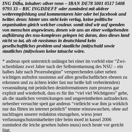
ING DiBa, inhaber: oliver renn – IBAN DE78 5001 0517 5408
9793 33 – BIC INGDDEFF oder zumindest mit aktiver
weiterempfehlung und kommentaren hier oder bei facebook und
twitter. denn: hinter uns steht kein verlag, keine politische
organisation gleich welcher couleur. somit sind wir auf spenden
von menschen angewiesen, denen wie uns an einer weitgehenden
aufklärung des nsu-komplexes gelegen ist; daran, dass dieses land
nicht so tut, als ob rassismus in deutschland kein
gesellschaftliches problem und staatliche (mit)schuld sowie
staatliches (mit)wissen keine tatsache wäre.
* andreas speit unterstrich unlängst bei einer im vorfeld eine “Zwi­
schen­bi­lanz zwei Jahre nach der Selbst­ent­tar­nung des NSU – ein
hal­bes Jahr nach Pro­zess­be­ginn” versprechenden (aber neben
wichtigen aufrufen rassismus auf allen gesellschaftlichen ebenen zu
erkennen und zu ächten leider fast nur heiße luft verbreitenden)
veranstaltung mit peinlichen desinformationen zum prozess gar
explizit und wiederholt, dass es für ihn “viel viel Wichtigeres” gebe,
als die staatlichen verstrickungen und ungereimtheiten aufzudecken.
nebenher versuchte speit gar andreas “vielleicht war ihm ja wirklich
nur das flirten im internet peinlich” temme reinzuwaschen, ohne auf
nachfragen unserer redaktion einzugehen, wieso jener
verfassungschutzmitarbeiter (der beim mord in kassel 2006
zumindest die leiche gesehen haben muss) noch heute vor gericht
lügt.