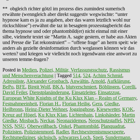
** obgleich richter götzl im prozess dies zumindest sumerisch
erwähnte (wenngleich aber direkt suggestiv wegwischte: “unter
hypnose kam es ja zu angaben, aber das waren letztlich wohl nur
rückschlüsse”) erwähnt die taz in besagtem prozesstagbericht das
thema hypnose und oder phantombild(er) nicht einmal mit einer
silbe, vielmehr textet sie “Martin A. sagte gestern, er habe aus Akten
und Presse die Tat rekonstruiert” – “offene frage” an herrn speit: wie
anders als gezielte desinformation durch weglassen können wir das
werten? und kriegen wir vielleicht noch irgendwann eine antwort zu
unseren temme-fragen?
Posted in
Medien
,
Polizei, Militär, Verfassungsschutz
,
Rassismus
und Menschenverachtung
|
Tagged
514
,
524
,
Achim Schmid
,
Adressliste
,
Alexander Gronbach
,
Anwältin
,
Arnold
,
Aufklärung
,
BePo
,
BFE
,
Birgit Wolf
,
BKA
,
blutverschmiert
,
Böblingen
,
Corelli
,
David Feiler
,
Dienstplanänderung
,
Einsatzleiter
,
Einsatzzug
,
European White Knights of the Ku Klux Klan – Realm of Germany
,
Festnahmeeinheit
,
Florian H.
,
Florian Heilig
,
Gera
,
Giedke
,
Heilbronn
,
Heinz-Dieter Wehner
,
Jogginghose
,
Kiesewetter
,
KOK
,
Kreuz auf Hügel
,
Ku Klux Klan
,
Lichtenhain
,
Linkshänder
,
Martin
Giedke
,
Mosbach
,
Neckar
,
Neonazidemos
,
Neoschutzstaffel
,
NPD
,
NSS
,
NSU
,
Oberweißbach
,
Onkel
,
Phantombild
,
Planquadrat
,
Polizisten
,
Polizistenmord
,
Radler
,
Rechtsextremismusexperte
,
Rechtsmediziner
,
sächsisch
,
schwarzes Loch
,
Speit
,
Sundermann
,