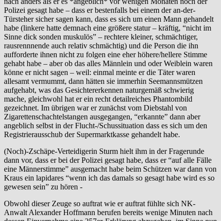
nach anders als er es *angeblich* vor wenigen Monaten noch der
Polizei gesagt habe – dass er bestenfalls bei einem der an-der-
Türsteher sicher sagen kann, dass es sich um einen Mann gehandelt
habe (linkere hatte demnach eine größere statur – kräftig, “nicht im
Sinne dick sonden muskulös” – rechtere kleiner, schmächtiger,
rausrennnende auch relativ schmächtig) und die Person die ihn
aufforderte ihnen nicht zu folgen eine eher höhere/hellere Stimme
gehabt habe – aber ob das alles Männlein und oder Weiblein waren
könne er nicht sagen – weil: einmal meinte er die Täter waren
allesamt vermummt, dann hätten sie immerhin Seemannsmützen
aufgehabt, was das Gesichtererkennen naturgemäß schwierig
mache, gleichwohl hat er ein recht detailreiches Phantombild
gezeichnet. Im übrigen war er zunächst vom Diebstahl von
Zigarettenschachtelstangen ausgegangen, “erkannte” dann aber
angeblich selbst in der Flucht-/Schussituation dass es sich um den
Registrierausschub der Supermarktkasse gehandelt habe.
(Noch)-Zschäpe-Verteidigerin Sturm hielt ihm in der Fragerunde
dann vor, dass er bei der Polizei gesagt habe, dass er “auf alle Fälle
eine Männerstimme” ausgemacht habe beim Schützen war dann von
Kraus ein lapidares “wenn ich das damals so gesagt habe wird es so
gewesen sein” zu hören -
Obwohl dieser Zeuge so auftrat wie er auftrat fühlte sich NK-
Anwalt Alexander Hoffmann berufen bereits wenige Minuten nach