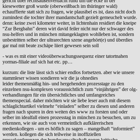
gericht über rechtsaußenverdacht rund um die ecke in der
kiesewetter groß wurde (oberweißbach im thüringer wald)
echauffierte statt sich zu fragen, wie plausibel es ist, dass nicht doch
zumindest die tochter ihrer mandantschaft gezielt gemeuchelt wurde.
denn: keine zwei kilometer weiter, in lichtenhain residiert die kneipe
“Zur Bergbahn” deren wirt david feiler nicht nur der schwager des
nsu-helfers und in münchen mitangeklagten wohlleben ist, sondern
unbestritten selber der ultrarechten szene angehört(e) und überdies
gar mal mit beate zschäpe liiert gewesen sein soll
- was es mit einer videoüberwachungssequenz einer tatortnahen
yormas-filiale auf sich hat etc. pp…
kurzum: die liste lässt sich schier endlos fortsetzen. aber wie unsere
stammleser wissen sondieren wir die ja ohnedies
leider themenmäßig hin- und hergehenden prozesstage zu den
einzelnen nsu-komplexen voraussichtlich zum “einjährigen” der olg-
verhandlungen für ein übersichtliches und umfangreiches
themenspecial. daher möchten wir sie liebe leser auch mit diesem
schlaglichtartikel vielmehr “einladen” selber zu diesen und anderen
fragen nach spuren in den weiten des www zu forsten und oder
selber im idealfall einen prozesstag in münchen zu besuchen, um zu
erkennen, wie sie auch von vermeintlich aufklärerischen
medienkollegen - um es höflich zu sagen – mangelhaft “informiert”
werden. kollegen die sich teilweise in inoffiziellen
pressekonferenzen der bundesanwaltschaft gegen kritische