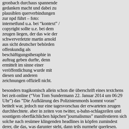
gronbach durchaus spannende
gedanken macht und dabei zu
plausiblen querverbindungen
zur npd führt – foto:
internetfund u.a. bei “kontext” /
copyright sollte u.e. bei dem
zeugen liegen, der das wie der
schwerverletzte martin arnold
aus sicht deutscher behörden
offenkundig als
beschäftigungstheraphie in
auftrag geben durfte, denn
ermittelt im sinne einer
veröffentlichung wurde mit
diesen und anderen
zeichnungen offiziell nicht.
besonders tragikomisch allein schon die überschrift eines textchens
bei zeit-online (“Von Tom Sundermann 22. Januar 2014 um 06:29
Uhr”) das ”Die Aufklärung des Polizistenmords kommt voran”
betitelt war, jedoch nur eine tagesvorschau der erwarteten zeugen
durchhechtete. aber in zeiten von twitter, u-bahn-schlagzeilen und
sosntigem oberflächlichen häpchen”journalismus” manifestieren sich
solche nach resümee klingenden headlines in köpfen zumindest
derer, die das, was darunter steht, dann teils nurmehr querlesen.