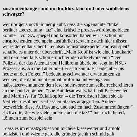
zusammenhänge rund um ku-klux-klan und oder wohllebens
schwager?
wer übrigens noch immer glaubt, dass die sogenannte “linke”
berliner tageszeitung “taz” eine kritische prozesswürdigung bieten
könnte – vor SZ, spiegel und konsorten haben wir ja schon mit
entsprechenden exempeln ausführlich gewarnt: auch hier müssen
wir leider enttäuschen! ”rechtsextremismusexperte” andreas speit*
schaffte es unter der überschrift „Mein Kopf ist wie eine Landkarte“
und dem ebenfalls schon ernüchternden artikelvorspann “Der
Polizist, der das Attentat von Heilbronn überlebte, sagt im NSU-
Prozess aus. An die Tat erinnert er sich kaum. Er leidet aber bis
heute an den Folgen.” bedeutungsschwanger erwartungen zu
wecken, die dann nicht einmal proforma mit wenigstens
halbsatzerwähnungen dem leser stichworte zum selberrecherchieren
an die hand zu geben: “Die Bundesanwaltschaft hält Kiesewetter
und Martin A. für ’Zufallsopfer’ – die Terroristen hätten sie als
Vertreter des ihnen verhassten Staates angegriffen. Andere
bezweifeln diese Auffassung, und suchen nach Zusammenhängen.”
stichworte, die wie viele andere auch die taz** hier nicht liefert,
könnten zum beispiel sein
- dass es im einsatzgebiet von michèle kiesewetter und arnold
polizisten und v-leute gab, die gründer (achim schmid galt