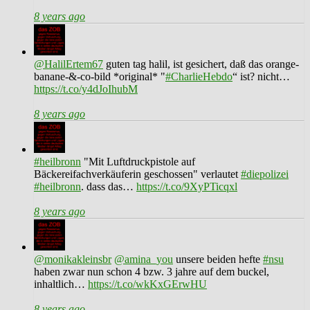
8 years ago
@HalilErtem67
guten tag halil, ist gesichert, daß das orange-
banane-&-co-bild *original* "
#CharlieHebdo
“ ist? nicht…
https://t.co/y4dJoIhubM
8 years ago
#heilbronn
"Mit Luftdruckpistole auf
Bäckereifachverkäuferin geschossen" verlautet
#diepolizei
#heilbronn
. dass das…
https://t.co/9XyPTicqxl
8 years ago
@monikakleinsbr
@amina_you
unsere beiden hefte
#nsu
haben zwar nun schon 4 bzw. 3 jahre auf dem buckel,
inhaltlich…
https://t.co/wkKxGErwHU
8 years ago