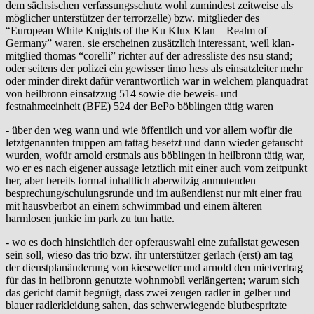
dem sächsischen verfassungsschutz wohl zumindest zeitweise als
möglicher unterstützer der terrorzelle) bzw. mitglieder des
“European White Knights of the Ku Klux Klan – Realm of
Germany” waren. sie erscheinen zusätzlich interessant, weil klan-
mitglied thomas “corelli” richter auf der adressliste des nsu stand;
oder seitens der polizei ein gewisser timo hess als einsatzleiter mehr
oder minder direkt dafür verantwortlich war in welchem planquadrat
von heilbronn einsatzzug 514 sowie die beweis- und
festnahmeeinheit (BFE) 524 der BePo böblingen tätig waren
- über den weg wann und wie öffentlich und vor allem wofür die
letztgenannten truppen am tattag besetzt und dann wieder getauscht
wurden, wofür arnold erstmals aus böblingen in heilbronn tätig war,
wo er es nach eigener aussage letztlich mit einer auch vom zeitpunkt
her, aber bereits formal inhaltlich aberwitzig anmutenden
besprechung/schulungsrunde und im außendienst nur mit einer frau
mit hausvberbot an einem schwimmbad und einem älteren
harmlosen junkie im park zu tun hatte.
- wo es doch hinsichtlich der opferauswahl eine zufallstat gewesen
sein soll, wieso das trio bzw. ihr unterstützer gerlach (erst) am tag
der dienstplanänderung von kiesewetter und arnold den mietvertrag
für das in heilbronn genutzte wohnmobil verlängerten; warum sich
das gericht damit begnügt, dass zwei zeugen radler in gelber und
blauer radlerkleidung sahen, das schwerwiegende blutbespritzte