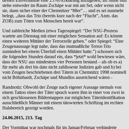
dessen Einvernahme eine 257er-Erklärung abzugeben, im Sinne nun
stehe entweder im Raum Zschäpe war mit am Set, oder wenn nicht
sie, dann sicher einer der Chemnitzer “88er”… und es sei nunmehr
belegt, „dass das Trio (bereits kurz nach der “Flucht”, Anm. das
ZOB) zum Töten von Menschen bereit war“.
Und zahlreiche Medien (etwa Tagesspiegel: “Der NSU-Prozess
wartete am Dienstag mit einer möglichen Sensation auf: Es könnte
einen weiteren Mittäter der Terrorzelle geben.” oder Spiegel: “Eine
Zeugenaussage legt nahe, dass das mutmaßliche Terror-Trio
zumindest bei einem Überfall einen Mittäter hatte.”) schossen sich
die folgenden Stunden darauf ein, dass *jetzt* wohl bewiesen wäre,
dass der NSU aus mindestens vier Personen bestand – als ob es a)
für mehr als drei bis dato nicht zahlloseste Indizien gab und b) bei
vom Zeugen beschriebenen drei Tätern in Chemnitzz 1998 nominell
nicht Böhnhardt, Zschäpe und Mundlos ausreichend wären -
Randnotiz: Obwohl der Zeuge nach eigener Aussage niemals von
einem Tattoo eines der Täter sprach waren ihm in einer von zwei in
sich geschlossenen Bildermappen zur möglichen Täteridentifikation
ausschließlich Männer mit einem tätowierten Schriftzug im rechten
Halsbereich gezeigt worden.
24.06.2015, 213. Tag
Der Vormittag war nochmals für im Januar/Februar verhinderte