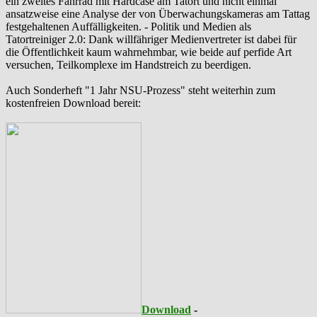
ein zweites Fahrrad mit Hardcase am Tatort und nicht einmal
ansatzweise eine Analyse der von Überwachungskameras am Tattag
festgehaltenen Auffälligkeiten. - Politik und Medien als
‪Tatortreiniger‬ 2.0: Dank willfähriger Medienvertreter ist dabei für
die Öffentlichkeit kaum wahrnehmbar, wie beide auf perfide Art
versuchen, Teilkomplexe im Handstreich zu beerdigen.
Auch Sonderheft "1 Jahr NSU-Prozess" steht weiterhin zum
kostenfreien Download bereit:
Download
-