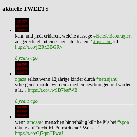
aktuelle TWEETS
kann und jmd. erklären, welche aussage
#bielefeldcouragiert
ausgerechnet mit einer bei "identitäten"/
#npd-lern
off…
https://t.co/jf2Rx3BGRv
8 years ago
#gaza
selbst wenn 12jährige kinder durch
#netanjahu
schergen ermordet werden - medien beschönigen mit worten
a la…
https://t.co/1wSB7bafWB
8 years ago
wenn
#mossad
menschen hinterhältig killt heißt's bei
#spon
tötung auf "rechtlich *umstrittene* Weise"?…
https://t.co/Gj7qmTFwaJ