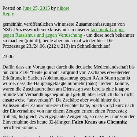
Posted on
June 25, 2015
by
nikore
Reply
gemeinhin veröffentlichen wir unsere Zusammenfassungen von
NSU-Prozesswochen exklusiv nur in unserer
facebook-Gruppe
gegen Rassismus und gegen Vertuschung
- um diese noch bekannter
zu machen (join it!), heute aber auch mal wieder hier: Die
Prozesstage 23./24.06. (212 u 213) im Schnelldurchlauf
23.06.
Dafür, dass am Vortag quer durch die deutsche Medienlandschaft bis
hin zum ZDF “heute journal” aufgrund von Zschäpes erweitereter
Erklärung in Sachen Ablehnungsantrag gegen RAin Sturm geunkt
wurde, dass die Hauptangeklagte nunmehr (bald) “reden” könnte,
waren die Zuschauerreihen am Dienstag zwar bereits eine knappe
Stunde vor Verhandlungsbeginn gut gefüllt, aber letztlich doch nicht
ansatzweise “ausverkauft”. Da Zschäpe aber wohl hinter den
Kulissen über Zahnschmerzen berichtet hatte, brach Götzl kurz nach
der Einvernahme von nur einem Zeugen erneut einen Prozesstag
früh ab, lud gleich zwei geplante Zeugen ab, so dass wir nur von der
Einvernahme des heute 32-jährigen
Falco Kraus aus Chemnitz
berichten können.