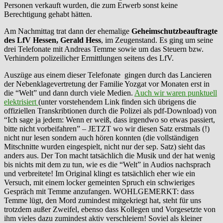
Personen verkauft wurden, die zum Erwerb sonst keine
Berechtigung gehabt hätten.
Am Nachmittag trat dann der ehemalige
Geheimschutzbeauftragte
des LfV Hessen, Gerald Hess
, im Zeugenstand. Es ging um seine
drei Telefonate mit Andreas Temme sowie um das Steuern bzw.
Verhindern polizeilicher Ermittlungen seitens des LfV.
Auszüge aus einem dieser Telefonate gingen durch das Lancieren
der Nebenklagevertretung der Familie Yozgat vor Monaten erst in
die “Welt” und dann durch viele Medien.
Auch wir waren punktuell
elektrisiert
(unter vorstehendem Link finden sich übrigens die
offiziellen Transkribtionen durch die Polizei als pdf-Download) von
“Ich sage ja jedem: Wenn er weiß, dass irgendwo so etwas passiert,
bitte nicht vorbeifahren” – JETZT wo wir diesen Satz erstmals (!)
nicht nur lesen sondern auch hören konnten (die vollständigen
Mitschnitte wurden eingespielt, nicht nur der sep. Satz) sieht das
anders aus. Der Ton macht tatsächlich die Musik und der hat wenig
bis nichts mit dem zu tun, wie es die “Welt” in Audios nachsprach
und verbreitete! Im Original klingt es tatsächlich eher wie ein
Versuch, mit einem locker gemeinten Spruch ein schwieriges
Gespräch mit Temme anzufangen. WOHLGEMERKT: dass
Temme lügt, den Mord zumindest mitgekriegt hat, steht für uns
trotzdem außer Zweifel, ebenso dass Kollegen und Vorgesetzte von
ihm vieles dazu zumindest aktiv verschleiern! Soviel als kleiner