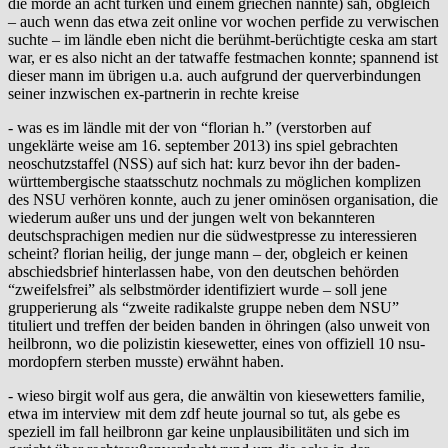
die morde an acht türken und einem griechen nannte) sah, obgleich
– auch wenn das etwa zeit online vor wochen perfide zu verwischen
suchte – im ländle eben nicht die berühmt-berüchtigte ceska am start
war, er es also nicht an der tatwaffe festmachen konnte; spannend ist
dieser mann im übrigen u.a. auch aufgrund der querverbindungen
seiner inzwischen ex-partnerin in rechte kreise
- was es im ländle mit der von “florian h.” (verstorben auf
ungeklärte weise am 16. september 2013) ins spiel gebrachten
neoschutzstaffel (NSS) auf sich hat: kurz bevor ihn der baden-
württembergische staatsschutz nochmals zu möglichen komplizen
des NSU verhören konnte, auch zu jener ominösen organisation, die
wiederum außer uns und der jungen welt von bekannteren
deutschsprachigen medien nur die südwestpresse zu interessieren
scheint? florian heilig, der junge mann – der, obgleich er keinen
abschiedsbrief hinterlassen habe, von den deutschen behörden
“zweifelsfrei” als selbstmörder identifiziert wurde – soll jene
grupperierung als “zweite radikalste gruppe neben dem NSU”
tituliert und treffen der beiden banden in öhringen (also unweit von
heilbronn, wo die polizistin kiesewetter, eines von offiziell 10 nsu-
mordopfern sterben musste) erwähnt haben.
- wieso birgit wolf aus gera, die anwältin von kiesewetters familie,
etwa im interview mit dem zdf heute journal so tut, als gebe es
speziell im fall heilbronn gar keine unplausibilitäten und sich im