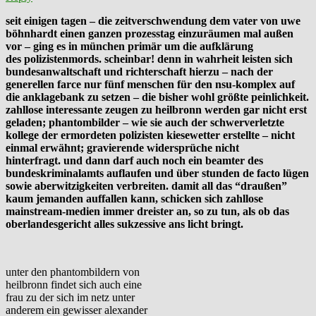
seit einigen tagen – die zeitverschwendung dem vater von uwe
böhnhardt einen ganzen prozesstag einzuräumen mal außen
vor – ging es in münchen primär um die aufklärung
des polizistenmords. scheinbar! denn in wahrheit leisten sich
bundesanwaltschaft und richterschaft hierzu – nach der
generellen farce nur fünf menschen für den nsu-komplex auf
die anklagebank zu setzen – die bisher wohl größte peinlichkeit.
zahllose interessante zeugen zu heilbronn werden gar nicht erst
geladen; phantombilder – wie sie auch der schwerverletzte
kollege der ermordeten polizisten kiesewetter erstellte – nicht
einmal erwähnt; gravierende widersprüche nicht
hinterfragt. und dann darf auch noch ein beamter des
bundeskriminalamts auflaufen und über stunden de facto lügen
sowie aberwitzigkeiten verbreiten. damit all das “draußen”
kaum jemanden auffallen kann, schicken sich zahllose
mainstream-medien immer dreister an, so zu tun, als ob das
oberlandesgericht alles sukzessive ans licht bringt.
unter den phantombildern von
heilbronn findet sich auch eine
frau zu der sich im netz unter
anderem ein gewisser alexander