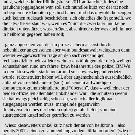
indiz, welches in der frühlingstrasse 2011 auftauchte, indes eine
gräuliche jogginghose war. soll sich mundlos kurz vor der tat noch
in bequemere klamotten gestürzt haben, und das obwohl die zeugen
auch keinen rucksack beschrieben, sich ohnedies die frage stellt, wo
die tatwaffe verstaut war, wenn es “nur” die zwei täter und keine
direkten unterstützer, wasserträger, abschirmer oder was auch immer
in heilbronn gegeben haben soll;
- ganz abgesehen von der im prozess abermals erst durch
nebenkläger angerissenen aber vom bundesanwalt weingarten dann
wieder weggewischten frage an den sachverständigen
rechtsmediziner heinz-dieter wehner aus tübingen, der die jeweiligen
schussbahnen rund um fahrer- bzw. beifahrertür des polizei-BMWs
in dem kiesewetter starb und arnold so schwerwiegend verletzt
wurde, rekonstruiert haben will, aber augenscheinlich ausschließlich
anhand von rechtshändern (sic!) mit seinem aufwändigen
computerprogramm simulierte und “übersah”, dass – weil einer der
beiden offiziellen alleintäter linkshänder war - die schützen (wenn
sie halbwegs gleichzeitig schossen, wonach aller logik nach
ausgegangen werden muss, mangelnde gegenwehr,
fluchtversuch eines der beiden opfer) gefahr liefen, von einer
austretenden kugel selber getroffen zu werden
- wieso kiesewetters onkel kurz nach der tat von heilbronn – also
bereits 2007 - einen zusammenhang zu den “türkenmorden” (wie er