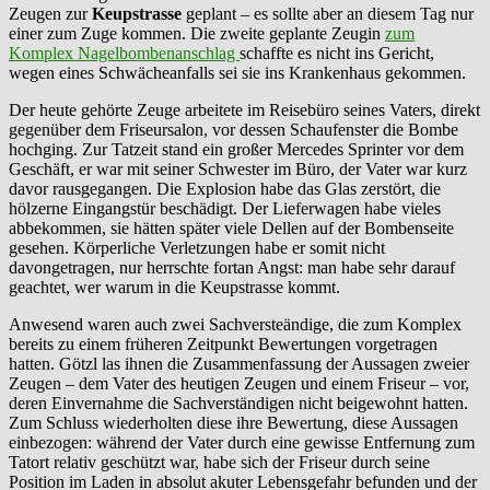
Zeugen zur
Keupstrasse
geplant – es sollte aber an diesem Tag nur
einer zum Zuge kommen. Die zweite geplante Zeugin
zum
Komplex Nagelbombenanschlag
schaffte es nicht ins Gericht,
wegen eines Schwächeanfalls sei sie ins Krankenhaus gekommen.
Der heute gehörte Zeuge arbeitete im Reisebüro seines Vaters, direkt
gegenüber dem Friseursalon, vor dessen Schaufenster die Bombe
hochging. Zur Tatzeit stand ein großer Mercedes Sprinter vor dem
Geschäft, er war mit seiner Schwester im Büro, der Vater war kurz
davor rausgegangen. Die Explosion habe das Glas zerstört, die
hölzerne Eingangstür beschädigt. Der Lieferwagen habe vieles
abbekommen, sie hätten später viele Dellen auf der Bombenseite
gesehen. Körperliche Verletzungen habe er somit nicht
davongetragen, nur herrschte fortan Angst: man habe sehr darauf
geachtet, wer warum in die Keupstrasse kommt.
Anwesend waren auch zwei Sachversteändige, die zum Komplex
bereits zu einem früheren Zeitpunkt Bewertungen vorgetragen
hatten. Götzl las ihnen die Zusammenfassung der Aussagen zweier
Zeugen – dem Vater des heutigen Zeugen und einem Friseur – vor,
deren Einvernahme die Sachverständigen nicht beigewohnt hatten.
Zum Schluss wiederholten diese ihre Bewertung, diese Aussagen
einbezogen: während der Vater durch eine gewisse Entfernung zum
Tatort relativ geschützt war, habe sich der Friseur durch seine
Position im Laden in absolut akuter Lebensgefahr befunden und der