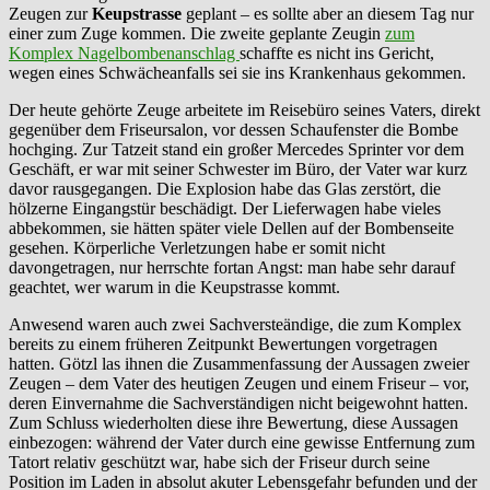
Zeugen zur
Keupstrasse
geplant – es sollte aber an diesem Tag nur
einer zum Zuge kommen. Die zweite geplante Zeugin
zum
Komplex Nagelbombenanschlag
schaffte es nicht ins Gericht,
wegen eines Schwächeanfalls sei sie ins Krankenhaus gekommen.
Der heute gehörte Zeuge arbeitete im Reisebüro seines Vaters, direkt
gegenüber dem Friseursalon, vor dessen Schaufenster die Bombe
hochging. Zur Tatzeit stand ein großer Mercedes Sprinter vor dem
Geschäft, er war mit seiner Schwester im Büro, der Vater war kurz
davor rausgegangen. Die Explosion habe das Glas zerstört, die
hölzerne Eingangstür beschädigt. Der Lieferwagen habe vieles
abbekommen, sie hätten später viele Dellen auf der Bombenseite
gesehen. Körperliche Verletzungen habe er somit nicht
davongetragen, nur herrschte fortan Angst: man habe sehr darauf
geachtet, wer warum in die Keupstrasse kommt.
Anwesend waren auch zwei Sachversteändige, die zum Komplex
bereits zu einem früheren Zeitpunkt Bewertungen vorgetragen
hatten. Götzl las ihnen die Zusammenfassung der Aussagen zweier
Zeugen – dem Vater des heutigen Zeugen und einem Friseur – vor,
deren Einvernahme die Sachverständigen nicht beigewohnt hatten.
Zum Schluss wiederholten diese ihre Bewertung, diese Aussagen
einbezogen: während der Vater durch eine gewisse Entfernung zum
Tatort relativ geschützt war, habe sich der Friseur durch seine
Position im Laden in absolut akuter Lebensgefahr befunden und der