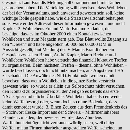
Gespräch. Laut Brandts Meldung soll Graupner auch mit Tauber
gesprochen haben. Die Verteidigung will beweisen, dass Wohlleben,
der bei der Versanstaltung auch anwesend gewesen sein soll, keine
wichtige Rolle gespielt habe, wie die Staatsanwaltschaft behauptet,
sonst wäre er der Adtressat dieser Information gewesen – und nicht
Kapke. 2. Wohllebens Freund Mario Brehme zu laden, der
bestätige, dass es im Oktober 2000 einen Kontakt zwischen
Wohlleben und zum Magazin stern gab. Das Blatt wollte Zugang zu
den “Dreien” und habe angeblich 50.000 bis 60.000 DM in
Aussicht gestellt, laut Meldung des V-Manns Brandt über ein
Gespräch zwischen Brandt, André Kapke, Mario Brehme und
Wohlleben: Wohlleben habe versucht das finanziell lukrative Treffen
zu organisieren. Beim nächsten Treffen – diesmal ohne Wohlleben –
wurde beschlossen, doch nicht mitzumachen, aus Angst dem THS
zu schaden. Die Anwälte des NPD-Funktionärs wollen damit
beweisen, dass wenn Wohlleben in die ganze Sache verstrickt
gewesen wäre, so würde er allein aus Selbstschutz nicht versuchen,
den Kontakt zu organisieren: zu der Zeit gab es bereits das erste
NSU-Opfer und etliche Überfälle. Wohlleben habe also entweder
keine Waffe besorgt oder, wenn doch, so ohne Bedenken, dass
damit gemordet würde. 3. Einen Zeugen aus dem Freundenkreis des
– Stichwort Ceska-Import aus der Schweiz – Mitfirmeninhabers
Zbinden zu laden, der beweisen würde, dass Zbindens
Waffenbucheinträge nicht vertrauenswürdig seien, weil einige
Waffen mit an Firmenmitarbeiter ausgestellten Waffenscheinen an