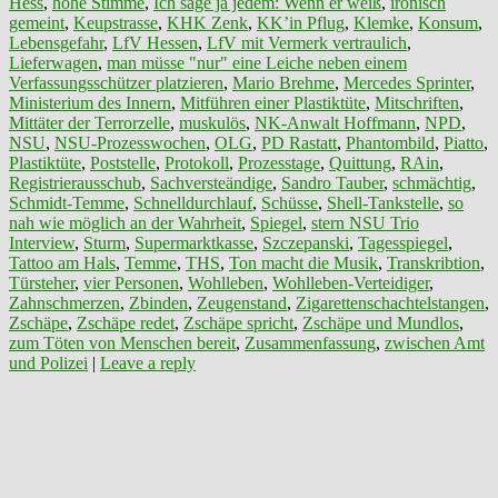
Hess
,
hohe Stimme
,
Ich sage ja jedem: Wenn er weiß
,
ironisch
gemeint
,
Keupstrasse
,
KHK Zenk
,
KK’in Pflug
,
Klemke
,
Konsum
,
Lebensgefahr
,
LfV Hessen
,
LfV mit Vermerk vertraulich
,
Lieferwagen
,
man müsse "nur" eine Leiche neben einem
Verfassungsschützer platzieren
,
Mario Brehme
,
Mercedes Sprinter
,
Ministerium des Innern
,
Mitführen einer Plastiktüte
,
Mitschriften
,
Mittäter der Terrorzelle
,
muskulös
,
NK-Anwalt Hoffmann
,
NPD
,
NSU
,
NSU-Prozesswochen
,
OLG
,
PD Rastatt
,
Phantombild
,
Piatto
,
Plastiktüte
,
Poststelle
,
Protokoll
,
Prozesstage
,
Quittung
,
RAin
,
Registrierausschub
,
Sachversteändige
,
Sandro Tauber
,
schmächtig
,
Schmidt-Temme
,
Schnelldurchlauf
,
Schüsse
,
Shell-Tankstelle
,
so
nah wie möglich an der Wahrheit
,
Spiegel
,
stern NSU Trio
Interview
,
Sturm
,
Supermarktkasse
,
Szczepanski
,
Tagesspiegel
,
Tattoo am Hals
,
Temme
,
THS
,
Ton macht die Musik
,
Transkribtion
,
Türsteher
,
vier Personen
,
Wohlleben
,
Wohlleben-Verteidiger
,
Zahnschmerzen
,
Zbinden
,
Zeugenstand
,
Zigarettenschachtelstangen
,
Zschäpe
,
Zschäpe redet
,
Zschäpe spricht
,
Zschäpe und Mundlos
,
zum Töten von Menschen bereit
,
Zusammenfassung
,
zwischen Amt
und Polizei
|
Leave a reply