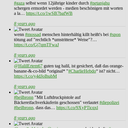
#gaza
selbst wenn 12jährige kinder durch
#netanjahu
schergen ermordet werden - medien beschönigen mit worten
a la…
https://t.co/1wSB7bafWB
8 years ago
wenn
#mossad
menschen hinterhältig killt heißt's bei
#spon
tötung auf "rechtlich *umstrittene* Weise"?…
https://t.co/Gj7qmTFwaJ
8 years ago
@HalilErtem67
guten tag halil, ist gesichert, daß das orange-
banane-&-co-bild *original* "
#CharlieHebdo
“ ist? nicht…
https://t.co/y4dJoIhubM
8 years ago
#heilbronn
"Mit Luftdruckpistole auf
Bäckereifachverkäuferin geschossen" verlautet
#diepolizei
#heilbronn
. dass das…
https://t.co/9XyPTicqxl
8 years ago