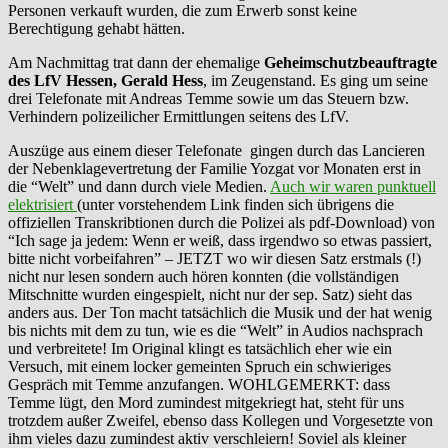
Personen verkauft wurden, die zum Erwerb sonst keine
Berechtigung gehabt hätten.
Am Nachmittag trat dann der ehemalige
Geheimschutzbeauftragte
des LfV Hessen, Gerald Hess
, im Zeugenstand. Es ging um seine
drei Telefonate mit Andreas Temme sowie um das Steuern bzw.
Verhindern polizeilicher Ermittlungen seitens des LfV.
Auszüge aus einem dieser Telefonate gingen durch das Lancieren
der Nebenklagevertretung der Familie Yozgat vor Monaten erst in
die “Welt” und dann durch viele Medien.
Auch wir waren punktuell
elektrisiert
(unter vorstehendem Link finden sich übrigens die
offiziellen Transkribtionen durch die Polizei als pdf-Download) von
“Ich sage ja jedem: Wenn er weiß, dass irgendwo so etwas passiert,
bitte nicht vorbeifahren” – JETZT wo wir diesen Satz erstmals (!)
nicht nur lesen sondern auch hören konnten (die vollständigen
Mitschnitte wurden eingespielt, nicht nur der sep. Satz) sieht das
anders aus. Der Ton macht tatsächlich die Musik und der hat wenig
bis nichts mit dem zu tun, wie es die “Welt” in Audios nachsprach
und verbreitete! Im Original klingt es tatsächlich eher wie ein
Versuch, mit einem locker gemeinten Spruch ein schwieriges
Gespräch mit Temme anzufangen. WOHLGEMERKT: dass
Temme lügt, den Mord zumindest mitgekriegt hat, steht für uns
trotzdem außer Zweifel, ebenso dass Kollegen und Vorgesetzte von
ihm vieles dazu zumindest aktiv verschleiern! Soviel als kleiner