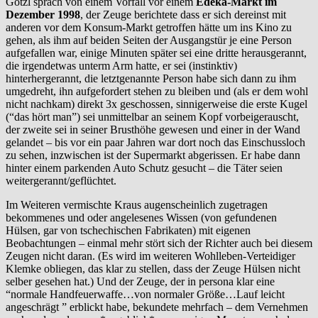
Götzl sprach von einem Vorfall vor einem
Edeka-Markt im
Dezember 1998
, der Zeuge berichtete dass er sich dereinst mit
anderen vor dem Konsum-Markt getroffen hätte um ins Kino zu
gehen, als ihm auf beiden Seiten der Ausgangstür je eine Person
aufgefallen war, einige Minuten später sei eine dritte herausgerannt,
die irgendetwas unterm Arm hatte, er sei (instinktiv)
hinterhergerannt, die letztgenannte Person habe sich dann zu ihm
umgedreht, ihn aufgefordert stehen zu bleiben und (als er dem wohl
nicht nachkam) direkt 3x geschossen, sinnigerweise die erste Kugel
(“das hört man”) sei unmittelbar an seinem Kopf vorbeigerauscht,
der zweite sei in seiner Brusthöhe gewesen und einer in der Wand
gelandet – bis vor ein paar Jahren war dort noch das Einschussloch
zu sehen, inzwischen ist der Supermarkt abgerissen. Er habe dann
hinter einem parkenden Auto Schutz gesucht – die Täter seien
weitergerannt/geflüchtet.
Im Weiteren vermischte Kraus augenscheinlich zugetragen
bekommenes und oder angelesenes Wissen (von gefundenen
Hülsen, gar von tschechischen Fabrikaten) mit eigenen
Beobachtungen – einmal mehr stört sich der Richter auch bei diesem
Zeugen nicht daran. (Es wird im weiteren Wohlleben-Verteidiger
Klemke obliegen, das klar zu stellen, dass der Zeuge Hülsen nicht
selber gesehen hat.) Und der Zeuge, der in persona klar eine
“normale Handfeuerwaffe…von normaler Größe…Lauf leicht
angeschrägt ” erblickt habe, bekundete mehrfach – dem Vernehmen