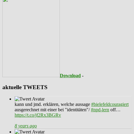
Download
-
aktuelle TWEETS
kann und jmd. erklären, welche aussage
#bielefeldcouragiert
ausgerechnet mit einer bei "identitäten"/
#npd-lern
off…
https://t.co/jf2Rx3BGRv
8 years ago