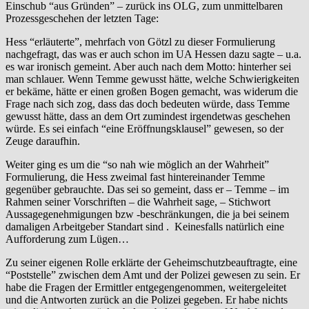
Einschub “aus Gründen” – zurück ins OLG, zum unmittelbaren
Prozessgeschehen der letzten Tage:
Hess “erläuterte”, mehrfach von Götzl zu dieser Formulierung
nachgefragt, das was er auch schon im UA Hessen dazu sagte – u.a.
es war ironisch gemeint. Aber auch nach dem Motto: hinterher sei
man schlauer. Wenn Temme gewusst hätte, welche Schwierigkeiten
er bekäme, hätte er einen großen Bogen gemacht, was widerum die
Frage nach sich zog, dass das doch bedeuten würde, dass Temme
gewusst hätte, dass an dem Ort zumindest irgendetwas geschehen
würde. Es sei einfach “eine Eröffnungsklausel” gewesen, so der
Zeuge daraufhin.
Weiter ging es um die “so nah wie möglich an der Wahrheit”
Formulierung, die Hess zweimal fast hintereinander Temme
gegenüber gebrauchte. Das sei so gemeint, dass er – Temme – im
Rahmen seiner Vorschriften – die Wahrheit sage, – Stichwort
Aussagegenehmigungen bzw -beschränkungen, die ja bei seinem
damaligen Arbeitgeber Standart sind . Keinesfalls natürlich eine
Aufforderung zum Lügen…
Zu seiner eigenen Rolle erklärte der Geheimschutzbeauftragte, eine
“Poststelle” zwischen dem Amt und der Polizei gewesen zu sein. Er
habe die Fragen der Ermittler entgegengenommen, weitergeleitet
und die Antworten zurück an die Polizei gegeben. Er habe nichts