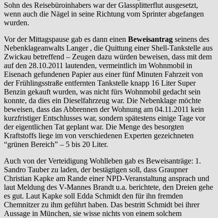
Sohn des Reisebüroinhabers war der Glassplitterflut ausgesetzt,
wenn auch die Nägel in seine Richtung vom Sprinter abgefangen
wurden.
Vor der Mittagspause gab es dann einen
Beweisantrag
seinens des
Nebenklageanwalts Langer , die Quittung einer Shell-Tankstelle aus
Zwickau betreffend – Zeugen dazu würden beweisen, dass mit dem
auf den 28.10.2011 lautenden, vermeintlich im Wohnmobil in
Eisenach gefundenen Papier aus einer fünf Minuten Fahrzeit von
der Frühlingsstraße entfernten Tankstelle knapp 16 Liter Super
Benzin gekauft wurden, was nicht fürs Wohnmobil gedacht sein
konnte, da dies ein Dieselfahrzeug war. Die Nebenklage möchte
beweisen, dass das Abbrennen der Wohnung am 04.11.2011 kein
kurzfristiger Entschlusses war, sondern spätestens einige Tage vor
der eigentlichen Tat geplant war. Die Menge des besorgten
Kraftstoffs liege im von verschiedenen Experten gezeichneten
“grünen Bereich” – 5 bis 20 Liter.
Auch von der Verteidigung Wohlleben gab es Beweisanträge: 1.
Sandro Tauber zu laden, der bestägtigen soll, dass Graupner
Christian Kapke am Rande einer NPD-Veranstaltung ansprach und
laut Meldung des V-Mannes Brandt u.a. berichtete, den Dreien gehe
es gut. Laut Kapke soll Edda Schmidt den für ihn fremden
Chemnitzer zu ihm geführt haben. Das bestritt Schmidt bei ihrer
Aussage in München, sie wisse nichts von einem solchem