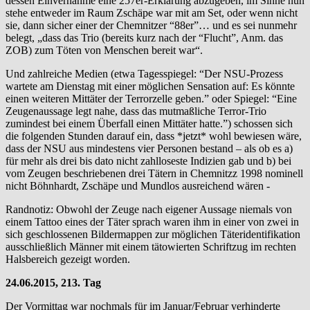
dessen Einvernahme eine 257er-Erklärung abzugeben, im Sinne nun
stehe entweder im Raum Zschäpe war mit am Set, oder wenn nicht
sie, dann sicher einer der Chemnitzer “88er”… und es sei nunmehr
belegt, „dass das Trio (bereits kurz nach der “Flucht”, Anm. das
ZOB) zum Töten von Menschen bereit war“.
Und zahlreiche Medien (etwa Tagesspiegel: “Der NSU-Prozess
wartete am Dienstag mit einer möglichen Sensation auf: Es könnte
einen weiteren Mittäter der Terrorzelle geben.” oder Spiegel: “Eine
Zeugenaussage legt nahe, dass das mutmaßliche Terror-Trio
zumindest bei einem Überfall einen Mittäter hatte.”) schossen sich
die folgenden Stunden darauf ein, dass *jetzt* wohl bewiesen wäre,
dass der NSU aus mindestens vier Personen bestand – als ob es a)
für mehr als drei bis dato nicht zahlloseste Indizien gab und b) bei
vom Zeugen beschriebenen drei Tätern in Chemnitzz 1998 nominell
nicht Böhnhardt, Zschäpe und Mundlos ausreichend wären -
Randnotiz: Obwohl der Zeuge nach eigener Aussage niemals von
einem Tattoo eines der Täter sprach waren ihm in einer von zwei in
sich geschlossenen Bildermappen zur möglichen Täteridentifikation
ausschließlich Männer mit einem tätowierten Schriftzug im rechten
Halsbereich gezeigt worden.
24.06.2015, 213. Tag
Der Vormittag war nochmals für im Januar/Februar verhinderte