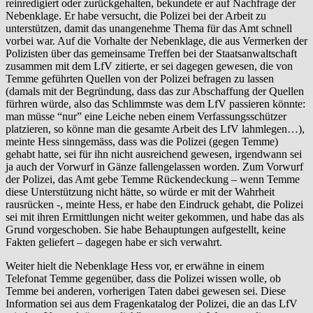
reinredigiert oder zurückgehalten, bekundete er auf Nachfrage der
Nebenklage. Er habe versucht, die Polizei bei der Arbeit zu
unterstützen, damit das unangenehme Thema für das Amt schnell
vorbei war. Auf die Vorhalte der Nebenklage, die aus Vermerken der
Polizisten über das gemeinsame Treffen bei der Staatsanwaltschaft
zusammen mit dem LfV zitierte, er sei dagegen gewesen, die von
Temme geführten Quellen von der Polizei befragen zu lassen
(damals mit der Begründung, dass das zur Abschaffung der Quellen
fürhren würde, also das Schlimmste was dem LfV passieren könnte:
man müsse “nur” eine Leiche neben einem Verfassungsschützer
platzieren, so könne man die gesamte Arbeit des LfV lahmlegen…),
meinte Hess sinngemäss, dass was die Polizei (gegen Temme)
gehabt hatte, sei für ihn nicht ausreichend gewesen, irgendwann sei
ja auch der Vorwurf in Gänze fallengelassen worden. Zum Vorwurf
der Polizei, das Amt gebe Temme Rückendeckung – wenn Temme
diese Unterstützung nicht hätte, so würde er mit der Wahrheit
rausrücken -, meinte Hess, er habe den Eindruck gehabt, die Polizei
sei mit ihren Ermittlungen nicht weiter gekommen, und habe das als
Grund vorgeschoben. Sie habe Behauptungen aufgestellt, keine
Fakten geliefert – dagegen habe er sich verwahrt.
Weiter hielt die Nebenklage Hess vor, er erwähne in einem
Telefonat Temme gegenüber, dass die Polizei wissen wolle, ob
Temme bei anderen, vorherigen Taten dabei gewesen sei. Diese
Information sei aus dem Fragenkatalog der Polizei, die an das LfV