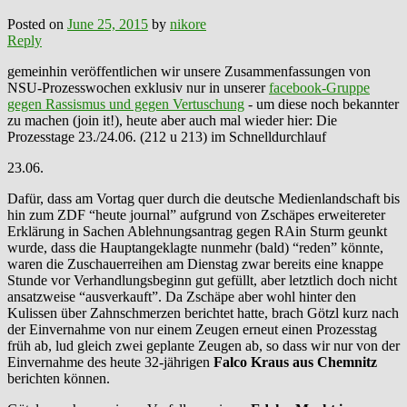
Posted on
June 25, 2015
by
nikore
Reply
gemeinhin veröffentlichen wir unsere Zusammenfassungen von
NSU-Prozesswochen exklusiv nur in unserer
facebook-Gruppe
gegen Rassismus und gegen Vertuschung
- um diese noch bekannter
zu machen (join it!), heute aber auch mal wieder hier: Die
Prozesstage 23./24.06. (212 u 213) im Schnelldurchlauf
23.06.
Dafür, dass am Vortag quer durch die deutsche Medienlandschaft bis
hin zum ZDF “heute journal” aufgrund von Zschäpes erweitereter
Erklärung in Sachen Ablehnungsantrag gegen RAin Sturm geunkt
wurde, dass die Hauptangeklagte nunmehr (bald) “reden” könnte,
waren die Zuschauerreihen am Dienstag zwar bereits eine knappe
Stunde vor Verhandlungsbeginn gut gefüllt, aber letztlich doch nicht
ansatzweise “ausverkauft”. Da Zschäpe aber wohl hinter den
Kulissen über Zahnschmerzen berichtet hatte, brach Götzl kurz nach
der Einvernahme von nur einem Zeugen erneut einen Prozesstag
früh ab, lud gleich zwei geplante Zeugen ab, so dass wir nur von der
Einvernahme des heute 32-jährigen
Falco Kraus aus Chemnitz
berichten können.