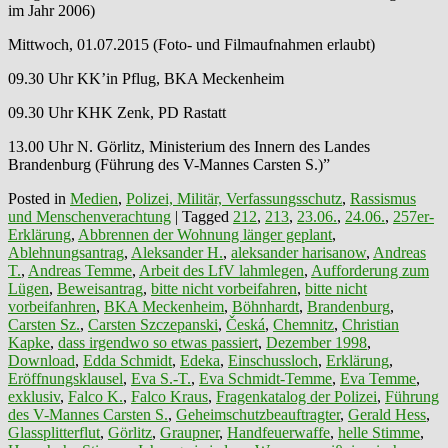
im Jahr 2006)
Mittwoch, 01.07.2015 (Foto- und Filmaufnahmen erlaubt)
09.30 Uhr KK’in Pflug, BKA Meckenheim
09.30 Uhr KHK Zenk, PD Rastatt
13.00 Uhr N. Görlitz, Ministerium des Innern des Landes
Brandenburg (Führung des V-Mannes Carsten S.)”
Posted in
Medien
,
Polizei, Militär, Verfassungsschutz
,
Rassismus
und Menschenverachtung
|
Tagged
212
,
213
,
23.06.
,
24.06.
,
257er-
Erklärung
,
Abbrennen der Wohnung länger geplant
,
Ablehnungsantrag
,
Aleksander H.
,
aleksander harisanow
,
Andreas
T.
,
Andreas Temme
,
Arbeit des LfV lahmlegen
,
Aufforderung zum
Lügen
,
Beweisantrag
,
bitte nicht vorbeifahren
,
bitte nicht
vorbeifanhren
,
BKA Meckenheim
,
Böhnhardt
,
Brandenburg
,
Carsten Sz.
,
Carsten Szczepanski
,
Česká
,
Chemnitz
,
Christian
Kapke
,
dass irgendwo so etwas passiert
,
Dezember 1998
,
Download
,
Edda Schmidt
,
Edeka
,
Einschussloch
,
Erklärung
,
Eröffnungsklausel
,
Eva S.-T.
,
Eva Schmidt-Temme
,
Eva Temme
,
exklusiv
,
Falco K.
,
Falco Kraus
,
Fragenkatalog der Polizei
,
Führung
des V-Mannes Carsten S.
,
Geheimschutzbeauftragter
,
Gerald Hess
,
Glassplitterflut
,
Görlitz
,
Graupner
,
Handfeuerwaffe
,
helle Stimme
,