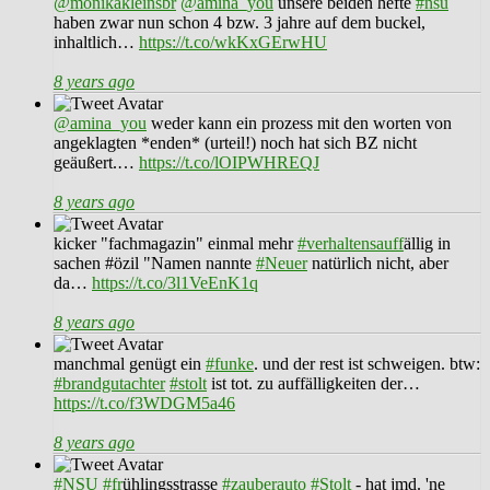
@monikakleinsbr
@amina_you
unsere beiden hefte
#nsu
haben zwar nun schon 4 bzw. 3 jahre auf dem buckel,
inhaltlich…
https://t.co/wkKxGErwHU
8 years ago
@amina_you
weder kann ein prozess mit den worten von
angeklagten *enden* (urteil!) noch hat sich BZ nicht
geäußert.…
https://t.co/lOIPWHREQJ
8 years ago
kicker "fachmagazin" einmal mehr
#verhaltensauff
ällig in
sachen #özil "Namen nannte
#Neuer
natürlich nicht, aber
da…
https://t.co/3l1VeEnK1q
8 years ago
manchmal genügt ein
#funke
. und der rest ist schweigen. btw:
#brandgutachter
#stolt
ist tot. zu auffälligkeiten der…
https://t.co/f3WDGM5a46
8 years ago
#NSU
#fr
ühlingsstrasse
#zauberauto
#Stolt
- hat jmd. 'ne