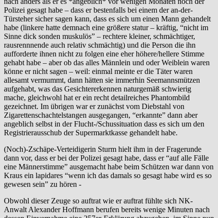
nach anders als er es *angeblich* vor wenigen Monaten noch der
Polizei gesagt habe – dass er bestenfalls bei einem der an-der-
Türsteher sicher sagen kann, dass es sich um einen Mann gehandelt
habe (linkere hatte demnach eine größere statur – kräftig, “nicht im
Sinne dick sonden muskulös” – rechtere kleiner, schmächtiger,
rausrennnende auch relativ schmächtig) und die Person die ihn
aufforderte ihnen nicht zu folgen eine eher höhere/hellere Stimme
gehabt habe – aber ob das alles Männlein und oder Weiblein waren
könne er nicht sagen – weil: einmal meinte er die Täter waren
allesamt vermummt, dann hätten sie immerhin Seemannsmützen
aufgehabt, was das Gesichtererkennen naturgemäß schwierig
mache, gleichwohl hat er ein recht detailreiches Phantombild
gezeichnet. Im übrigen war er zunächst vom Diebstahl von
Zigarettenschachtelstangen ausgegangen, “erkannte” dann aber
angeblich selbst in der Flucht-/Schussituation dass es sich um den
Registrierausschub der Supermarktkasse gehandelt habe.
(Noch)-Zschäpe-Verteidigerin Sturm hielt ihm in der Fragerunde
dann vor, dass er bei der Polizei gesagt habe, dass er “auf alle Fälle
eine Männerstimme” ausgemacht habe beim Schützen war dann von
Kraus ein lapidares “wenn ich das damals so gesagt habe wird es so
gewesen sein” zu hören -
Obwohl dieser Zeuge so auftrat wie er auftrat fühlte sich NK-
Anwalt Alexander Hoffmann berufen bereits wenige Minuten nach