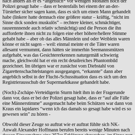
nach anders als er es *angeblich* vor wenigen Monaten noch der
Polizei gesagt habe – dass er bestenfalls bei einem der an-der-
Türsteher sicher sagen kann, dass es sich um einen Mann gehandelt
habe (linkere hatte demnach eine größere statur – kräftig, “nicht im
Sinne dick sonden muskulös” – rechtere kleiner, schmächtiger,
rausrennnende auch relativ schmächtig) und die Person die ihn
aufforderte ihnen nicht zu folgen eine eher höhere/hellere Stimme
gehabt habe – aber ob das alles Männlein und oder Weiblein waren
könne er nicht sagen – weil: einmal meinte er die Täter waren
allesamt vermummt, dann hätten sie immerhin Seemannsmützen
aufgehabt, was das Gesichtererkennen naturgemäß schwierig
mache, gleichwohl hat er ein recht detailreiches Phantombild
gezeichnet. Im übrigen war er zunächst vom Diebstahl von
Zigarettenschachtelstangen ausgegangen, “erkannte” dann aber
angeblich selbst in der Flucht-/Schussituation dass es sich um den
Registrierausschub der Supermarktkasse gehandelt habe.
(Noch)-Zschäpe-Verteidigerin Sturm hielt ihm in der Fragerunde
dann vor, dass er bei der Polizei gesagt habe, dass er “auf alle Fälle
eine Männerstimme” ausgemacht habe beim Schützen war dann von
Kraus ein lapidares “wenn ich das damals so gesagt habe wird es so
gewesen sein” zu hören -
Obwohl dieser Zeuge so auftrat wie er auftrat fühlte sich NK-
Anwalt Alexander Hoffmann berufen bereits wenige Minuten nach