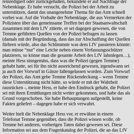
reinredigiert oder zurückgehalten, bekundete er auf Nachfrage der
Nebenklage. Er habe versucht, die Polizei bei der Arbeit zu
unterstützen, damit das unangenehme Thema für das Amt schnell
vorbei war. Auf die Vorhalte der Nebenklage, die aus Vermerken der
Polizisten über das gemeinsame Treffen bei der Staatsanwaltschaft
zusammen mit dem LfV zitierte, er sei dagegen gewesen, die von
Temme geführten Quellen von der Polizei befragen zu lassen
(damals mit der Begründung, dass das zur Abschaffung der Quellen
fürhren würde, also das Schlimmste was dem LfV passieren könnte:
man müsse “nur” eine Leiche neben einem Verfassungsschützer
platzieren, so könne man die gesamte Arbeit des LfV lahmlegen…),
meinte Hess sinngemäss, dass was die Polizei (gegen Temme)
gehabt hatte, sei für ihn nicht ausreichend gewesen, irgendwann sei
ja auch der Vorwurf in Gänze fallengelassen worden. Zum Vorwurf
der Polizei, das Amt gebe Temme Rückendeckung – wenn Temme
diese Unterstützung nicht hätte, so würde er mit der Wahrheit
rausrücken -, meinte Hess, er habe den Eindruck gehabt, die Polizei
sei mit ihren Ermittlungen nicht weiter gekommen, und habe das als
Grund vorgeschoben. Sie habe Behauptungen aufgestellt, keine
Fakten geliefert – dagegen habe er sich verwahrt.
Weiter hielt die Nebenklage Hess vor, er erwähne in einem
Telefonat Temme gegenüber, dass die Polizei wissen wolle, ob
Temme bei anderen, vorherigen Taten dabei gewesen sei. Diese
Information sei aus dem Fragenkatalog der Polizei, die an das LfV