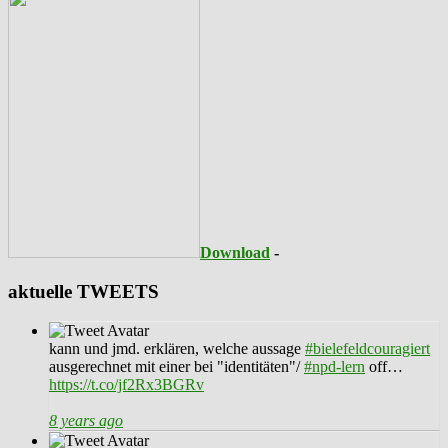
Download
-
aktuelle TWEETS
kann und jmd. erklären, welche aussage
#bielefeldcouragiert
ausgerechnet mit einer bei "identitäten"/
#npd-lern
off…
https://t.co/jf2Rx3BGRv
8 years ago