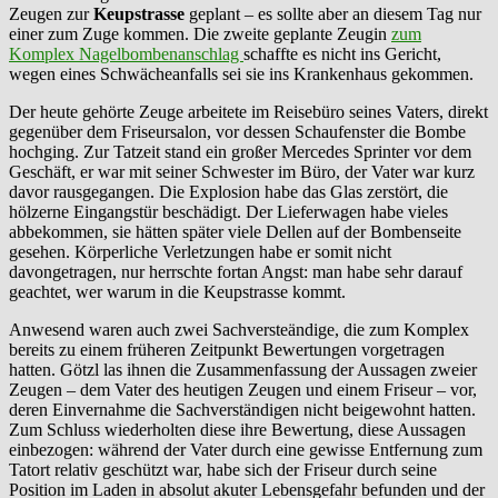
Zeugen zur
Keupstrasse
geplant – es sollte aber an diesem Tag nur
einer zum Zuge kommen. Die zweite geplante Zeugin
zum
Komplex Nagelbombenanschlag
schaffte es nicht ins Gericht,
wegen eines Schwächeanfalls sei sie ins Krankenhaus gekommen.
Der heute gehörte Zeuge arbeitete im Reisebüro seines Vaters, direkt
gegenüber dem Friseursalon, vor dessen Schaufenster die Bombe
hochging. Zur Tatzeit stand ein großer Mercedes Sprinter vor dem
Geschäft, er war mit seiner Schwester im Büro, der Vater war kurz
davor rausgegangen. Die Explosion habe das Glas zerstört, die
hölzerne Eingangstür beschädigt. Der Lieferwagen habe vieles
abbekommen, sie hätten später viele Dellen auf der Bombenseite
gesehen. Körperliche Verletzungen habe er somit nicht
davongetragen, nur herrschte fortan Angst: man habe sehr darauf
geachtet, wer warum in die Keupstrasse kommt.
Anwesend waren auch zwei Sachversteändige, die zum Komplex
bereits zu einem früheren Zeitpunkt Bewertungen vorgetragen
hatten. Götzl las ihnen die Zusammenfassung der Aussagen zweier
Zeugen – dem Vater des heutigen Zeugen und einem Friseur – vor,
deren Einvernahme die Sachverständigen nicht beigewohnt hatten.
Zum Schluss wiederholten diese ihre Bewertung, diese Aussagen
einbezogen: während der Vater durch eine gewisse Entfernung zum
Tatort relativ geschützt war, habe sich der Friseur durch seine
Position im Laden in absolut akuter Lebensgefahr befunden und der