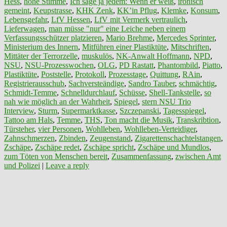
Hess
,
hohe Stimme
,
Ich sage ja jedem: Wenn er weiß
,
ironisch
gemeint
,
Keupstrasse
,
KHK Zenk
,
KK’in Pflug
,
Klemke
,
Konsum
,
Lebensgefahr
,
LfV Hessen
,
LfV mit Vermerk vertraulich
,
Lieferwagen
,
man müsse "nur" eine Leiche neben einem
Verfassungsschützer platzieren
,
Mario Brehme
,
Mercedes Sprinter
,
Ministerium des Innern
,
Mitführen einer Plastiktüte
,
Mitschriften
,
Mittäter der Terrorzelle
,
muskulös
,
NK-Anwalt Hoffmann
,
NPD
,
NSU
,
NSU-Prozesswochen
,
OLG
,
PD Rastatt
,
Phantombild
,
Piatto
,
Plastiktüte
,
Poststelle
,
Protokoll
,
Prozesstage
,
Quittung
,
RAin
,
Registrierausschub
,
Sachversteändige
,
Sandro Tauber
,
schmächtig
,
Schmidt-Temme
,
Schnelldurchlauf
,
Schüsse
,
Shell-Tankstelle
,
so
nah wie möglich an der Wahrheit
,
Spiegel
,
stern NSU Trio
Interview
,
Sturm
,
Supermarktkasse
,
Szczepanski
,
Tagesspiegel
,
Tattoo am Hals
,
Temme
,
THS
,
Ton macht die Musik
,
Transkribtion
,
Türsteher
,
vier Personen
,
Wohlleben
,
Wohlleben-Verteidiger
,
Zahnschmerzen
,
Zbinden
,
Zeugenstand
,
Zigarettenschachtelstangen
,
Zschäpe
,
Zschäpe redet
,
Zschäpe spricht
,
Zschäpe und Mundlos
,
zum Töten von Menschen bereit
,
Zusammenfassung
,
zwischen Amt
und Polizei
|
Leave a reply