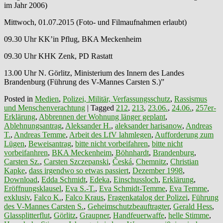
im Jahr 2006)
Mittwoch, 01.07.2015 (Foto- und Filmaufnahmen erlaubt)
09.30 Uhr KK’in Pflug, BKA Meckenheim
09.30 Uhr KHK Zenk, PD Rastatt
13.00 Uhr N. Görlitz, Ministerium des Innern des Landes
Brandenburg (Führung des V-Mannes Carsten S.)”
Posted in
Medien
,
Polizei, Militär, Verfassungsschutz
,
Rassismus
und Menschenverachtung
|
Tagged
212
,
213
,
23.06.
,
24.06.
,
257er-
Erklärung
,
Abbrennen der Wohnung länger geplant
,
Ablehnungsantrag
,
Aleksander H.
,
aleksander harisanow
,
Andreas
T.
,
Andreas Temme
,
Arbeit des LfV lahmlegen
,
Aufforderung zum
Lügen
,
Beweisantrag
,
bitte nicht vorbeifahren
,
bitte nicht
vorbeifanhren
,
BKA Meckenheim
,
Böhnhardt
,
Brandenburg
,
Carsten Sz.
,
Carsten Szczepanski
,
Česká
,
Chemnitz
,
Christian
Kapke
,
dass irgendwo so etwas passiert
,
Dezember 1998
,
Download
,
Edda Schmidt
,
Edeka
,
Einschussloch
,
Erklärung
,
Eröffnungsklausel
,
Eva S.-T.
,
Eva Schmidt-Temme
,
Eva Temme
,
exklusiv
,
Falco K.
,
Falco Kraus
,
Fragenkatalog der Polizei
,
Führung
des V-Mannes Carsten S.
,
Geheimschutzbeauftragter
,
Gerald Hess
,
Glassplitterflut
,
Görlitz
,
Graupner
,
Handfeuerwaffe
,
helle Stimme
,