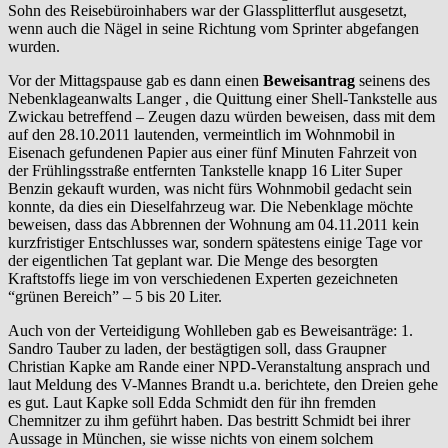
Sohn des Reisebüroinhabers war der Glassplitterflut ausgesetzt,
wenn auch die Nägel in seine Richtung vom Sprinter abgefangen
wurden.
Vor der Mittagspause gab es dann einen
Beweisantrag
seinens des
Nebenklageanwalts Langer , die Quittung einer Shell-Tankstelle aus
Zwickau betreffend – Zeugen dazu würden beweisen, dass mit dem
auf den 28.10.2011 lautenden, vermeintlich im Wohnmobil in
Eisenach gefundenen Papier aus einer fünf Minuten Fahrzeit von
der Frühlingsstraße entfernten Tankstelle knapp 16 Liter Super
Benzin gekauft wurden, was nicht fürs Wohnmobil gedacht sein
konnte, da dies ein Dieselfahrzeug war. Die Nebenklage möchte
beweisen, dass das Abbrennen der Wohnung am 04.11.2011 kein
kurzfristiger Entschlusses war, sondern spätestens einige Tage vor
der eigentlichen Tat geplant war. Die Menge des besorgten
Kraftstoffs liege im von verschiedenen Experten gezeichneten
“grünen Bereich” – 5 bis 20 Liter.
Auch von der Verteidigung Wohlleben gab es Beweisanträge: 1.
Sandro Tauber zu laden, der bestägtigen soll, dass Graupner
Christian Kapke am Rande einer NPD-Veranstaltung ansprach und
laut Meldung des V-Mannes Brandt u.a. berichtete, den Dreien gehe
es gut. Laut Kapke soll Edda Schmidt den für ihn fremden
Chemnitzer zu ihm geführt haben. Das bestritt Schmidt bei ihrer
Aussage in München, sie wisse nichts von einem solchem