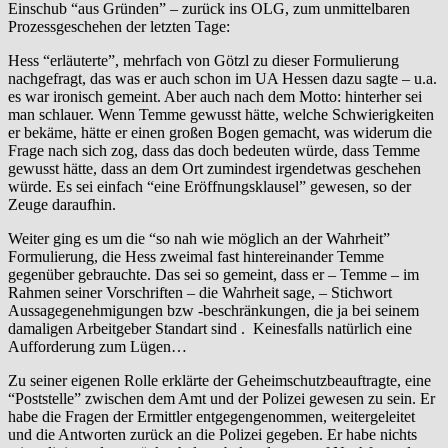
Einschub “aus Gründen” – zurück ins OLG, zum unmittelbaren
Prozessgeschehen der letzten Tage:
Hess “erläuterte”, mehrfach von Götzl zu dieser Formulierung
nachgefragt, das was er auch schon im UA Hessen dazu sagte – u.a.
es war ironisch gemeint. Aber auch nach dem Motto: hinterher sei
man schlauer. Wenn Temme gewusst hätte, welche Schwierigkeiten
er bekäme, hätte er einen großen Bogen gemacht, was widerum die
Frage nach sich zog, dass das doch bedeuten würde, dass Temme
gewusst hätte, dass an dem Ort zumindest irgendetwas geschehen
würde. Es sei einfach “eine Eröffnungsklausel” gewesen, so der
Zeuge daraufhin.
Weiter ging es um die “so nah wie möglich an der Wahrheit”
Formulierung, die Hess zweimal fast hintereinander Temme
gegenüber gebrauchte. Das sei so gemeint, dass er – Temme – im
Rahmen seiner Vorschriften – die Wahrheit sage, – Stichwort
Aussagegenehmigungen bzw -beschränkungen, die ja bei seinem
damaligen Arbeitgeber Standart sind . Keinesfalls natürlich eine
Aufforderung zum Lügen…
Zu seiner eigenen Rolle erklärte der Geheimschutzbeauftragte, eine
“Poststelle” zwischen dem Amt und der Polizei gewesen zu sein. Er
habe die Fragen der Ermittler entgegengenommen, weitergeleitet
und die Antworten zurück an die Polizei gegeben. Er habe nichts