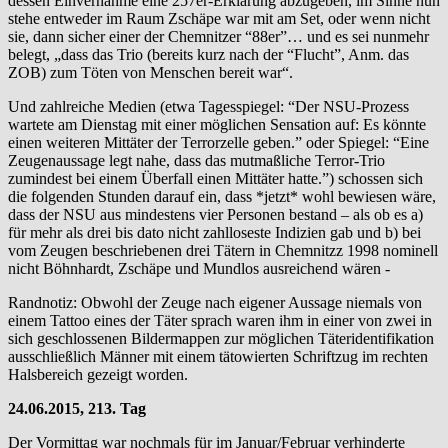
dessen Einvernahme eine 257er-Erklärung abzugeben, im Sinne nun
stehe entweder im Raum Zschäpe war mit am Set, oder wenn nicht
sie, dann sicher einer der Chemnitzer “88er”… und es sei nunmehr
belegt, „dass das Trio (bereits kurz nach der “Flucht”, Anm. das
ZOB) zum Töten von Menschen bereit war“.
Und zahlreiche Medien (etwa Tagesspiegel: “Der NSU-Prozess
wartete am Dienstag mit einer möglichen Sensation auf: Es könnte
einen weiteren Mittäter der Terrorzelle geben.” oder Spiegel: “Eine
Zeugenaussage legt nahe, dass das mutmaßliche Terror-Trio
zumindest bei einem Überfall einen Mittäter hatte.”) schossen sich
die folgenden Stunden darauf ein, dass *jetzt* wohl bewiesen wäre,
dass der NSU aus mindestens vier Personen bestand – als ob es a)
für mehr als drei bis dato nicht zahlloseste Indizien gab und b) bei
vom Zeugen beschriebenen drei Tätern in Chemnitzz 1998 nominell
nicht Böhnhardt, Zschäpe und Mundlos ausreichend wären -
Randnotiz: Obwohl der Zeuge nach eigener Aussage niemals von
einem Tattoo eines der Täter sprach waren ihm in einer von zwei in
sich geschlossenen Bildermappen zur möglichen Täteridentifikation
ausschließlich Männer mit einem tätowierten Schriftzug im rechten
Halsbereich gezeigt worden.
24.06.2015, 213. Tag
Der Vormittag war nochmals für im Januar/Februar verhinderte