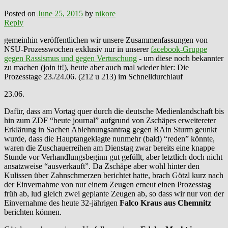
Posted on
June 25, 2015
by
nikore
Reply
gemeinhin veröffentlichen wir unsere Zusammenfassungen von
NSU-Prozesswochen exklusiv nur in unserer
facebook-Gruppe
gegen Rassismus und gegen Vertuschung
- um diese noch bekannter
zu machen (join it!), heute aber auch mal wieder hier: Die
Prozesstage 23./24.06. (212 u 213) im Schnelldurchlauf
23.06.
Dafür, dass am Vortag quer durch die deutsche Medienlandschaft bis
hin zum ZDF “heute journal” aufgrund von Zschäpes erweitereter
Erklärung in Sachen Ablehnungsantrag gegen RAin Sturm geunkt
wurde, dass die Hauptangeklagte nunmehr (bald) “reden” könnte,
waren die Zuschauerreihen am Dienstag zwar bereits eine knappe
Stunde vor Verhandlungsbeginn gut gefüllt, aber letztlich doch nicht
ansatzweise “ausverkauft”. Da Zschäpe aber wohl hinter den
Kulissen über Zahnschmerzen berichtet hatte, brach Götzl kurz nach
der Einvernahme von nur einem Zeugen erneut einen Prozesstag
früh ab, lud gleich zwei geplante Zeugen ab, so dass wir nur von der
Einvernahme des heute 32-jährigen
Falco Kraus aus Chemnitz
berichten können.