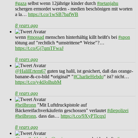
#gaza
selbst wenn 12jährige kinder durch
#netanjahu
schergen ermordet werden - medien beschönigen mit worten
a la…
https://t.co/1wSB7bafWB
8 years ago
wenn
#mossad
menschen hinterhältig killt heißt's bei
#spon
tötung auf "rechtlich *umstrittene* Weise"?…
https://t.co/Gj7qmTFwaJ
8 years ago
@HalilErtem67
guten tag halil, ist gesichert, daß das orange-
banane-&-co-bild *original* "
#CharlieHebdo
“ ist? nicht…
https://t.co/y4dJoIhubM
8 years ago
#heilbronn
"Mit Luftdruckpistole auf
Bäckereifachverkäuferin geschossen" verlautet
#diepolizei
#heilbronn
. dass das…
https://t.co/9XyPTicqxl
8 years ago