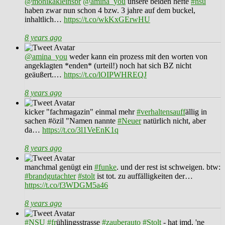
@monikakleinsbr
@amina_you
unsere beiden hefte
#nsu
haben zwar nun schon 4 bzw. 3 jahre auf dem buckel,
inhaltlich…
https://t.co/wkKxGErwHU
8 years ago
@amina_you
weder kann ein prozess mit den worten von
angeklagten *enden* (urteil!) noch hat sich BZ nicht
geäußert.…
https://t.co/lOIPWHREQJ
8 years ago
kicker "fachmagazin" einmal mehr
#verhaltensauff
ällig in
sachen #özil "Namen nannte
#Neuer
natürlich nicht, aber
da…
https://t.co/3l1VeEnK1q
8 years ago
manchmal genügt ein
#funke
. und der rest ist schweigen. btw:
#brandgutachter
#stolt
ist tot. zu auffälligkeiten der…
https://t.co/f3WDGM5a46
8 years ago
#NSU
#fr
ühlingsstrasse
#zauberauto
#Stolt
- hat jmd. 'ne