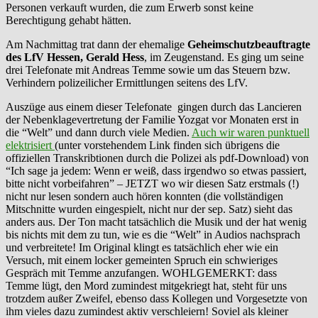
Personen verkauft wurden, die zum Erwerb sonst keine
Berechtigung gehabt hätten.
Am Nachmittag trat dann der ehemalige
Geheimschutzbeauftragte
des LfV Hessen, Gerald Hess
, im Zeugenstand. Es ging um seine
drei Telefonate mit Andreas Temme sowie um das Steuern bzw.
Verhindern polizeilicher Ermittlungen seitens des LfV.
Auszüge aus einem dieser Telefonate gingen durch das Lancieren
der Nebenklagevertretung der Familie Yozgat vor Monaten erst in
die “Welt” und dann durch viele Medien.
Auch wir waren punktuell
elektrisiert
(unter vorstehendem Link finden sich übrigens die
offiziellen Transkribtionen durch die Polizei als pdf-Download) von
“Ich sage ja jedem: Wenn er weiß, dass irgendwo so etwas passiert,
bitte nicht vorbeifahren” – JETZT wo wir diesen Satz erstmals (!)
nicht nur lesen sondern auch hören konnten (die vollständigen
Mitschnitte wurden eingespielt, nicht nur der sep. Satz) sieht das
anders aus. Der Ton macht tatsächlich die Musik und der hat wenig
bis nichts mit dem zu tun, wie es die “Welt” in Audios nachsprach
und verbreitete! Im Original klingt es tatsächlich eher wie ein
Versuch, mit einem locker gemeinten Spruch ein schwieriges
Gespräch mit Temme anzufangen. WOHLGEMERKT: dass
Temme lügt, den Mord zumindest mitgekriegt hat, steht für uns
trotzdem außer Zweifel, ebenso dass Kollegen und Vorgesetzte von
ihm vieles dazu zumindest aktiv verschleiern! Soviel als kleiner