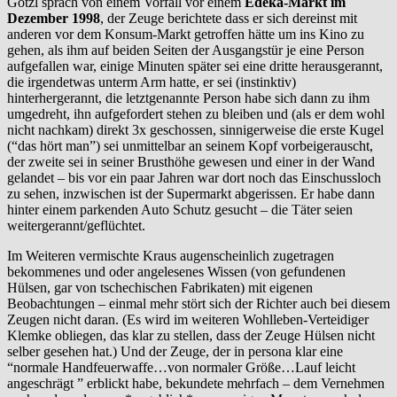
Götzl sprach von einem Vorfall vor einem
Edeka-Markt im
Dezember 1998
, der Zeuge berichtete dass er sich dereinst mit
anderen vor dem Konsum-Markt getroffen hätte um ins Kino zu
gehen, als ihm auf beiden Seiten der Ausgangstür je eine Person
aufgefallen war, einige Minuten später sei eine dritte herausgerannt,
die irgendetwas unterm Arm hatte, er sei (instinktiv)
hinterhergerannt, die letztgenannte Person habe sich dann zu ihm
umgedreht, ihn aufgefordert stehen zu bleiben und (als er dem wohl
nicht nachkam) direkt 3x geschossen, sinnigerweise die erste Kugel
(“das hört man”) sei unmittelbar an seinem Kopf vorbeigerauscht,
der zweite sei in seiner Brusthöhe gewesen und einer in der Wand
gelandet – bis vor ein paar Jahren war dort noch das Einschussloch
zu sehen, inzwischen ist der Supermarkt abgerissen. Er habe dann
hinter einem parkenden Auto Schutz gesucht – die Täter seien
weitergerannt/geflüchtet.
Im Weiteren vermischte Kraus augenscheinlich zugetragen
bekommenes und oder angelesenes Wissen (von gefundenen
Hülsen, gar von tschechischen Fabrikaten) mit eigenen
Beobachtungen – einmal mehr stört sich der Richter auch bei diesem
Zeugen nicht daran. (Es wird im weiteren Wohlleben-Verteidiger
Klemke obliegen, das klar zu stellen, dass der Zeuge Hülsen nicht
selber gesehen hat.) Und der Zeuge, der in persona klar eine
“normale Handfeuerwaffe…von normaler Größe…Lauf leicht
angeschrägt ” erblickt habe, bekundete mehrfach – dem Vernehmen