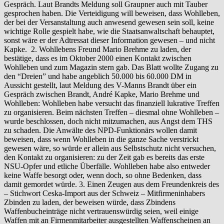
Gespräch. Laut Brandts Meldung soll Graupner auch mit Tauber
gesprochen haben. Die Verteidigung will beweisen, dass Wohlleben,
der bei der Versanstaltung auch anwesend gewesen sein soll, keine
wichtige Rolle gespielt habe, wie die Staatsanwaltschaft behauptet,
sonst wäre er der Adtressat dieser Information gewesen – und nicht
Kapke. 2. Wohllebens Freund Mario Brehme zu laden, der
bestätige, dass es im Oktober 2000 einen Kontakt zwischen
Wohlleben und zum Magazin stern gab. Das Blatt wollte Zugang zu
den “Dreien” und habe angeblich 50.000 bis 60.000 DM in
Aussicht gestellt, laut Meldung des V-Manns Brandt über ein
Gespräch zwischen Brandt, André Kapke, Mario Brehme und
Wohlleben: Wohlleben habe versucht das finanziell lukrative Treffen
zu organisieren. Beim nächsten Treffen – diesmal ohne Wohlleben –
wurde beschlossen, doch nicht mitzumachen, aus Angst dem THS
zu schaden. Die Anwälte des NPD-Funktionärs wollen damit
beweisen, dass wenn Wohlleben in die ganze Sache verstrickt
gewesen wäre, so würde er allein aus Selbstschutz nicht versuchen,
den Kontakt zu organisieren: zu der Zeit gab es bereits das erste
NSU-Opfer und etliche Überfälle. Wohlleben habe also entweder
keine Waffe besorgt oder, wenn doch, so ohne Bedenken, dass
damit gemordet würde. 3. Einen Zeugen aus dem Freundenkreis des
– Stichwort Ceska-Import aus der Schweiz – Mitfirmeninhabers
Zbinden zu laden, der beweisen würde, dass Zbindens
Waffenbucheinträge nicht vertrauenswürdig seien, weil einige
Waffen mit an Firmenmitarbeiter ausgestellten Waffenscheinen an